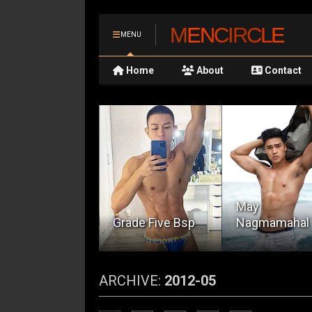
MENCIRCLE
MENU
Home
About
Contact
May
rade Five Bsp
Nagmamahal
Sabik si Mona
ARCHIVE:
2012-05