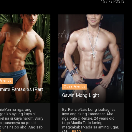
15
/ 73 POSTS
Friends
Close Friends
mate Fantasies (Part
Gawin Mong Light
nielYun na nga, ang
By: RenzieNais kong ibahagi sa
ga ko ay ung kuya ni
inyo ang aking karanasan.Ako
el na si kuya narolf. Sorry
nga pala c Renzie, 24 years old
a, pasensya na po ulit.
taga Manila.Tatlo kming
o una na po ako. Ang sabi
magkakabarkada sa aming lugar,
(Ak...
D
READ