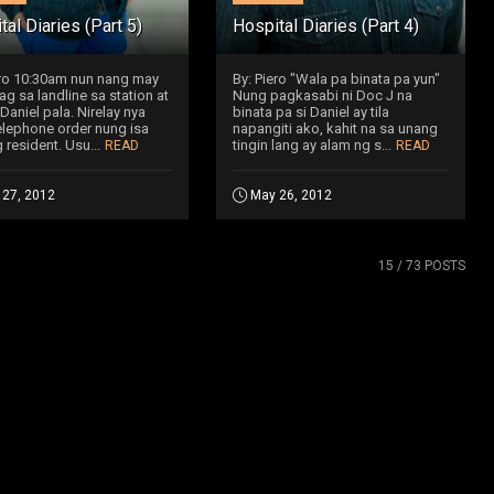
tal Diaries (Part 5)
Hospital Diaries (Part 4)
ero 10:30am nun nang may
By: Piero "Wala pa binata pa yun"
g sa landline sa station at
Nung pagkasabi ni Doc J na
Daniel pala. Nirelay nya
binata pa si Daniel ay tila
elephone order nung isa
napangiti ako, kahit na sa unang
 resident. Usu...
tingin lang ay alam ng s...
READ
READ
 27, 2012
May 26, 2012
15
/ 73 POSTS