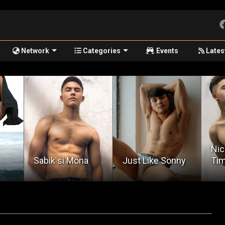
Network
Categories
Events
Lates
Nicky's First
My 
Just Like Sonny
Time
Fat