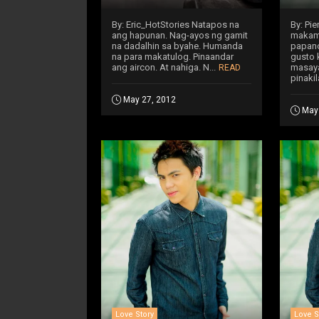
By: Eric_HotStories Natapos na
By: Pi
ang hapunan. Nag-ayos ng gamit
makamo
na dadalhin sa byahe. Humanda
papano
na para makatulog. Pinaandar
gusto 
ang aircon. At nahiga. N...
masaya
READ
pinakila
May 27, 2012
May
Love Story
Love S