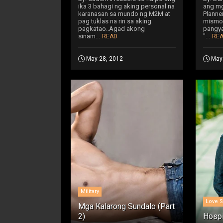
ika 3 bahagi ng aking personal na
ang mg
karanasan sa mundo ng M2M at
Planne
pag tuklas na rin sa aking
mismo 
pagkatao..Agad akong
pangya
sinam...
"...
READ
RE
May 28, 2012
May
Military
Love S
Mga Kalarong Sundalo (Part
2)
Hospi