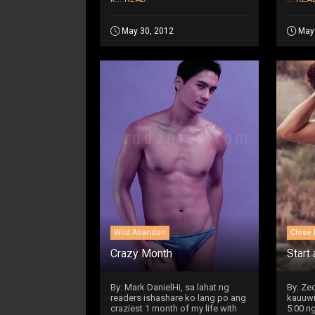
May 30, 2012
May
Wild Abandon
Close 
Crazy Month
Start 
By: Mark DanielHi, sa lahat ng
By: Ze
readers ishashare ko lang po ang
kauuwi
craziest 1 month of my life with
5:00 n