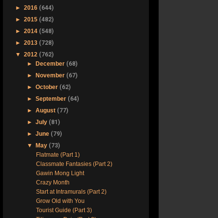
►
2016
(644)
►
2015
(482)
►
2014
(548)
►
2013
(728)
▼
2012
(762)
►
December
(68)
►
November
(67)
►
October
(62)
►
September
(64)
►
August
(77)
►
July
(81)
►
June
(79)
▼
May
(73)
Flatmate (Part 1)
Classmate Fantasies (Part 2)
Gawin Mong Light
Crazy Month
Start at Intramurals (Part 2)
Grow Old with You
Tourist Guide (Part 3)