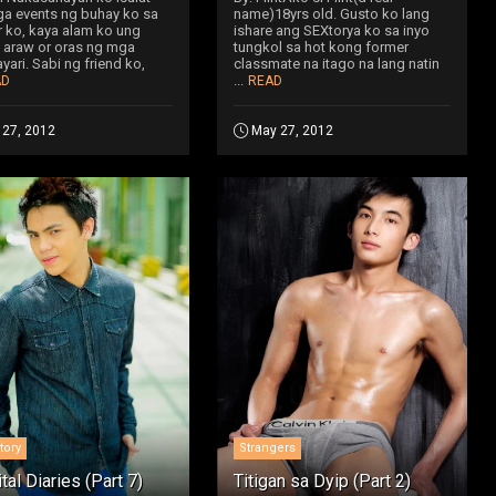
a events ng buhay ko sa
name)18yrs old. Gusto ko lang
r ko, kaya alam ko ung
ishare ang SEXtorya ko sa inyo
araw or oras ng mga
tungkol sa hot kong former
yari. Sabi ng friend ko,
classmate na itago na lang natin
...
AD
READ
 27, 2012
May 27, 2012
tory
Strangers
tal Diaries (Part 7)
Titigan sa Dyip (Part 2)