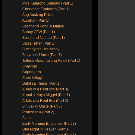
Mga Kalarong Sundalo (Part 1)
Classmate Fantasies (Part 1)
Ang Anak ng Driver
Aurahan (Part 1)
Bestfriend Kong si Miguel
Buhay OFW (Part 1)
Bestfriend Nathan (Part 1)
Salsalisihan (Part 1)
Butchoy the Houseboy
Biniyak ni Uncle (Part 7)
Tatlong Oras, Tatlong Putok (Part 1)
Shalimar
Gapangero
Semi-Village
Dahil sa Thesis (Part 1)
A Tale of a Rent Boy (Part 3)
Kupal si Kuya Miggel (Part 1)
A Tale of a Rent Boy (Part 2)
Biniyak ni Uncle (Part 6)
Professor X (Part 2)
Allan
Early Morning Encounter (Part 2)
One Night in Heaven (Part 1)
Early Morning Encounter (Part 1)