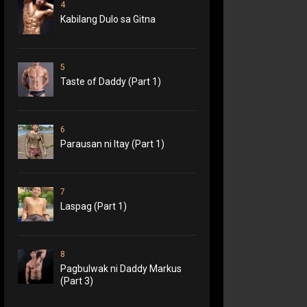
4
Kabilang Dulo sa Gitna
5
Taste of Daddy (Part 1)
6
Parausan ni Itay (Part 1)
7
Laspag (Part 1)
8
Pagbulwak ni Daddy Markus
(Part 3)