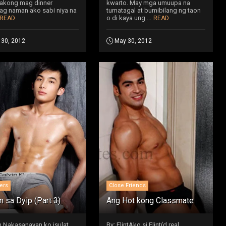
 akong mag dinner
kwarto. May mga umuupa na
g naman ako sabi niya na
tumatagal at bumibilang ng taon
o di kaya ung ...
READ
READ
 30, 2012
May 30, 2012
ers
Close Friends
an sa Dyip (Part 3)
Ang Hot kong Classmate
n Nakasanayan ko isulat
By: FlintAko si Flint(d real