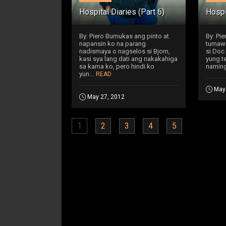
Hospital Diaries (Part 6)
Hospi
By: Piero Bumukas ang pinto at
By: Pi
napansin ko na parang
tumawa
nadismaya o nagselos si Bjorn,
si Doc 
kasi sya lang dati ang nakakahiga
yung t
sa kama ko, pero hindi ko
naming
yun...
READ
May
May 27, 2012
1
2
3
4
5