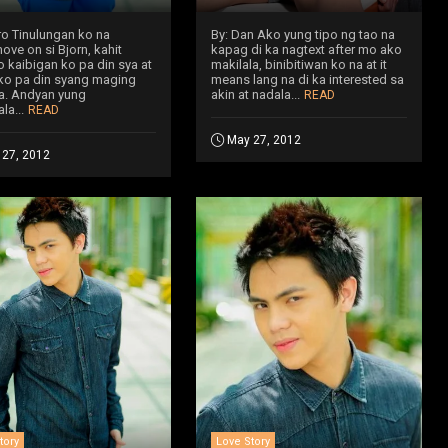
ero Tinulungan ko na
By: Dan Ako yung tipo ng tao na
ve on si Bjorn, kahit
kapag di ka nagtext after mo ako
 kaibigan ko pa din sya at
makilala, binibitiwan ko na at it
ko pa din syang maging
means lang na di ka interested sa
. Andyan yung
akin at nadala...
READ
la...
READ
May 27, 2012
 27, 2012
tory
Love Story