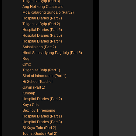
Titigan sa Dyip (Part 3)
Ang Hot kong Classmate
Mga Kalarong Sundalo (Part 2)
Hospital Diaries (Part 7)
Titigan sa Dyip (Part 2)
Hospital Diaries (Part 6)
Hospital Diaries (Part 5)
Hospital Diaries (Part 4)
Salsalisihan (Part 2)
Hindi Sinasadyang Pag-ibig (Part 5)
Reg
Onyx
Titigan sa Dyip (Part 1)
Start at Intramurals (Part 1)
Hi School Teacher
Gavin (Part 1)
Kimbap
Hospital Diaries (Part 2)
Kuya Cris
Sex Toy Threesome
Hospital Diaries (Part 1)
Hospital Diaries (Part 3)
Si Kuya Toto (Part 2)
Tourist Guide (Part 2)