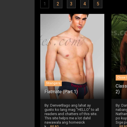
1
2
3
4
5
Close 
Strangers
Class
Flatmate (Part 1)
2)
By: DenverBago ang lahat ay
By: Da
gusto ko lang mag "HELLO" to all
nabang
readers and chatters of this site.
Nathani
This site helps me a lot dahil
po kuy
nawawala ang homesick
Sige p
k...
...
READ
REA