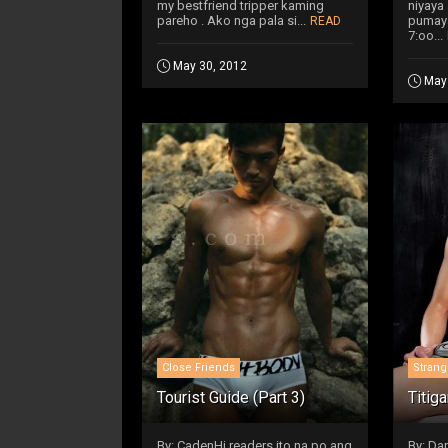
my bestfriend tripper kaming
niyaya
pareho . Ako nga pala si...
pumaya
READ
7:oo...
May 30, 2012
May
Close Friends
Strang
Tourist Guide (Part 3)
Titig
By: CadenHi readers ito na po ang
By: Da