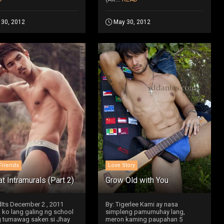
 30, 2012
May 30, 2012
Friends
Love Story
at Intramurals (Part 2)
Grow Old with You
dIts December 2 , 2011
By: Tigerlee Kami ay nasa
 ko lang galing ng school
simpleng pamumuhay lang,
g tumawag saken si Jhay
meron kaming paupahan 5