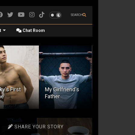
SEARCH
t
Chat Room
Girlfriend's
her
The Stepfather
Hiram
SHARE YOUR STORY