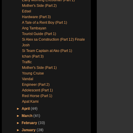
Mother's Side (Part 2)
Edsel
Hardware (Part 3)
A Tale of a Rent Boy (Part 1)
Ang Tambayan
Tourist Guide (Part 1)
Si Alex sa Construction (Part 12) Finale
Josh
Si Team Captain at Ako (Part 1)
Ichan (Part 3)
Traffic
Mother's Side (Part 1)
Young Cruise
Vandal
Engineer (Part 2)
Adolescent (Part 1)
Red Horse (Part 1)
Apat Kami
►
April
(69)
►
March
(61)
►
February
(33)
►
January
(28)