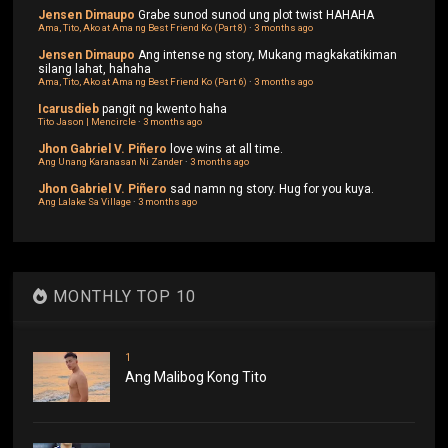
Jensen Dimaupo
Grabe sunod sunod ung plot twist HAHAHA
Ama, Tito, Ako at Ama ng Best Friend Ko (Part 8)
·
3 months ago
Jensen Dimaupo
Ang intense ng story, Mukang magkakatikiman
silang lahat, hahaha
Ama, Tito, Ako at Ama ng Best Friend Ko (Part 6)
·
3 months ago
Icarusdieb
pangit ng kwento haha
Tito Jason | Mencircle
·
3 months ago
Jhon Gabriel V. Piñero
love wins at all time.
Ang Unang Karanasan Ni Zander
·
3 months ago
Jhon Gabriel V. Piñero
sad namn ng story. Hug for you kuya.
Ang Lalake Sa Village
·
3 months ago
MONTHLY TOP 10
1
Ang Malibog Kong Tito