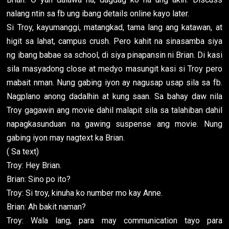
nalang ntin sa fb ung ibang details online kayo later.
Si Troy, kayumanggi, matangkad, tama lang ang katawan, at
higit sa lahat, campus crush. Pero kahit na sinasamba siya
ng ibang babae sa school, di siya pinapansin ni Brian. Di kasi
sila masyadong close at medyo masungit kasi si Troy pero
mabait nman. Nung gabing iyon ay nagusap usap sila sa fb.
Nagplano anong dadalhin at kung saan. Sa bahay daw nila
Troy gagawin ang movie dahil malapit sila sa talahiban dahil
napagkasunduan na gawing suspense ang movie. Nung
gabing iyon may nagtext ka Brian.
( Sa text)
Troy: Hey Brian.
Brian: Sino po ito?
Troy: Si troy, kinuha ko number mo kay Anne.
Brian: Ah bakit naman?
Troy: Wala lang, para may communication tayo para