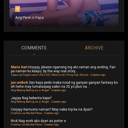
6
Ang Pwet ni Papa
COMMENTS
ARCHIVE
Mario kart
Houyyy, please nganong ing ato raman ang ending. Fan
pa naman ko kaayo, by the way real story...
Sigaw ng Pugad Lawin (Part 23) | Mencircle | Pinoy Gay Stories
·
2 weeks ago
jun umbok
San kaya pede maka nood ng ganyan ganyan fantasy ko
eh hehe may lumalaspag sakin na 25 yo plus na...
Ang Batang Bading na si Angel
·
2 weeks ago
Jayjay
Nag bebenta kapa?
Ang Batang Bading na si Angel
·
2 weeks ago
Cerjayy
Kamusta naman? May naka trip ka na dyan?
Cinehan sa Market Place
·
2 weeks ago
Nick
Nag work ako dyan as porter e
Cinehan sa Market Place
·
3 weeks ago