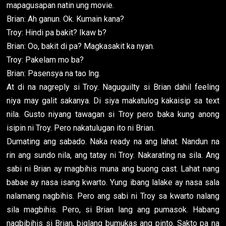
mapagusapan natin ung movie.
Brian: Ah ganun. Ok. Kumain kana?
Troy: Hindi pa bakit? Ikaw b?
Brian: Oo, bakit di pa? Magkasakit ka nyan.
Troy: Pakelam mo ba?
Brian: Pasensya na tao lng.
At di na nagreply si Troy. Naguguilty si Brian dahil feeling
niya may galit sakanya. Di siya makatulog kakaisip sa text
nila. Gusto niyang tawagan si Troy pero baka kung anong
isipin ni Troy. Pero nakatulugan ito ni Brian.
Dumating ang sabado. Naka ready na ang lahat. Nandun na
rin ang sundo nila, ang tatay ni Troy. Nakarating na sila. Ang
sabi ni Brian ay magbihis muna ang buong cast. Lahat nang
babae ay nasa isang kwarto. Yung ibang lalake ay nasa sala
nalamang nagbihis. Pero ang sabi ni Troy sa kwarto nalang
sila magbihis. Pero, si Brian lang ang pumasok. Habang
nagbibihis si Brian, biglang bumukas ang pinto. Sakto pa na