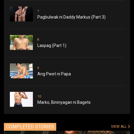
7
Pagbulwak ni Daddy Markus (Part 3)
8
Laspag (Part 1)
9
Ang Pwet ni Papa
10
Marko, Bininyagan ni Bagets
COMPLETED STORIES
VIEW ALL