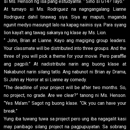
si Ms. Henson ng isa pang estudyante. “ Sino si G14? Tayo.”
At tumayo si Ms. Rodriguez na nagngangalang Lianne
Rodriguez dahil tinawag siya. Siya ay maputi, maganda
ngunit medyo masungit lalo na kapag naiinis sya. Para syang
lion kaya’t ang tawag sakanya ng klase ay Ms. Lion.
“ John, Brian at Lianne. Kayo ang magiging group leaders.
Your classmate will be distributed into three groups. And the
three of you will pick a theme for your movie. Pero paraffle
ang pagpili.” At nadistribute narin ang buong klase at
Nakabunot narin silang tatlo. Ang nabunot ni Brian ay Drama,
Si John ay Horror at si Lianne ay comedy.
“The deadline of your project will be after two months. So,
no project, no grade. Are we clear?” tanong ni Ms. Henson.
“Yes Ma’am.” Sagot ng buong klase. “Ok you can have your
break.”
Yung iba tuwang tuwa sa project pero ung iba nagagalit kasi
may panibago silang project na pagpupuyatan. Sa sobrang