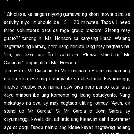
“ Ok class, kailangan niyong gumawa ng short movie para sa
activity niyo. It should be 15 – 20 minutes. Tapos I need
three volunteers para sa mga group leaders. Sinong may
gusto?” tanong ni Ms. Henson sa kanyang klase. Walang
nagtataas ng kamay, pero ilang minuto lang may nagtaas na.
“Oh, we have our first volunteer. Please stand up Mr.
Cunanan.” Tugon ulit ni Ms. Henson.
Tumayo si Mr. Cunanan. Si Mr. Cunanan o Brian Cunanan ang
isa sa mga kwelang estudyante sa klase nila. Kayumanggi,
medyo chubby, cute naman daw siya pero pango kasi siya
kaya minsan iba ung komento ng ibang estudyante. Nung
makatayo na sya, ay may nagtaas ulit ng kamay. “Ayun, ok
stand up Mr. Garcia.” Si Mr. Garcia o John Garcia ay
kayumanggi, kwela din, athletic ang katawan dahil swimmer
sya at pogi. Tapos nainip ang klase kaya’t nagtawag nalang