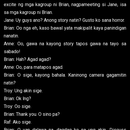
excite ng mga kagroup ni Brian, nagpameeting si Jane, isa
sa mga kagroup ni Brian.
Jane: Uy guys ano? Anong story natin? Gusto ko sana horror.
Brian: Oo nga eh, kaso bawal yata makipalit kaya panindigan
nanatin.
Anne: Oo, gawa na kayong story tapos gawa na tayo sa
sabado!
Brian: Hah? Agad agad?
Anne: Oo, para matapos agad.
Brian: O sige, kayong bahala. Kaninong camera gagamitin
natin?
Troy: Ung akin sige.
Brian: Ok lng?
Troy: Oo sige.
Brian: Thank you. O sino pa?
Raf: Ako sige.
Brian: O yan dalawa na, dagdag ko na ung akin. Discuss