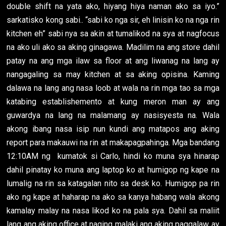
double shift na yata ako, hiyang hiya naman ako sa iyo.”
sarkatisko kong sabi.. “sabi ko nga sir, eh linisin ko na nga rin
kitchen eh” sabi nya sa akin at tumalikod na sya at nagfocus
na ako uli ako sa aking ginagawa. Madilim na ang store dahil
patay na ang mga ilaw sa floor at ang liwanag na lang ay
nangagaling sa may kitchen at sa aking opisina. Kaming
dalawa na lang ang nasa loob at wala na rin mga tao sa mga
katabing establishemento at kung meron man ay ang
guwardya na lang na malamang ay nasisyesta na. Wala
akong ibang nasa isip nun kundi ang matapos ang aking
report para makauwi na rin at makapagpahinga. Mga bandang
12:10AM ng kumatok si Carlo, hindi ko muna sya hinarap
dahil pinatay ko muna ang laptop ko at humigop ng kape na
lumalig na rin sa katagalan nito sa desk ko. Humigop pa rin
ako ng kape at haharap na ako sa kanya habang wala akong
kamalay malay na nasa likod ko na pala sya. Dahil sa maliit
lang ang aking office at naging malaki ang aking paggalaw ay