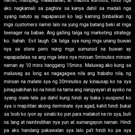
namin, masipag, maaasahan, at mabilis kumilos, hindi nga
ako nagkamali sa paghire sa kanya dahil sa madali nga
syang natuto ay napapansin ko lagi kaming binbalikan ng
mga customers namin lalo na yung mga batang beki at mga
teenager na babae. Ang galling talga ng marketing strategy
ko.. hahah.. Evil laugh. Ok talga sya nung mga unang buwan
nya sa store pero nung mga sumunod na buwan ay
napapadalas na ang mga lates nya minsan 5minutes minsan
naman ay 10 mins hanggang 15mins. Maluwag ako kung sa
maluwag as long as nagagagwa nila ang trabaho nila, ng
minsan na malate sya ng 30minutes ay kinausap ko na sya
pinagsabihan ko na hindi na tama ang nangyayari at ayoko na
syang male-late pa dahil kung hindi ay baka i-suspend ko
sya o mapilitan akong iterminate sya agad, kahit hindi bukal
sa loob ko iyon ay sinabi ko yun para matakot na rin sya, buti
na lang at naintindihan nya yun at sumangayon naman. Hindi
pa ako handang pakawalan sya lalo pa’t hindi ko pa sya