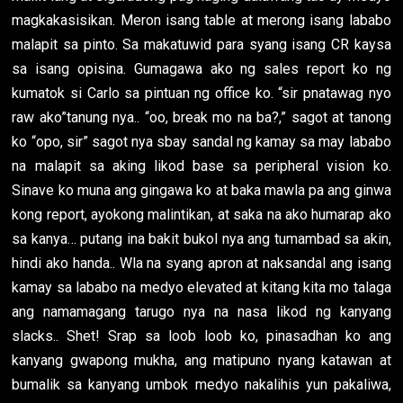
magkakasisikan. Meron isang table at merong isang lababo
malapit sa pinto. Sa makatuwid para syang isang CR kaysa
sa isang opisina. Gumagawa ako ng sales report ko ng
kumatok si Carlo sa pintuan ng office ko. “sir pnatawag nyo
raw ako”tanung nya.. “oo, break mo na ba?,” sagot at tanong
ko “opo, sir” sagot nya sbay sandal ng kamay sa may lababo
na malapit sa aking likod base sa peripheral vision ko.
Sinave ko muna ang gingawa ko at baka mawla pa ang ginwa
kong report, ayokong malintikan, at saka na ako humarap ako
sa kanya… putang ina bakit bukol nya ang tumambad sa akin,
hindi ako handa.. Wla na syang apron at naksandal ang isang
kamay sa lababo na medyo elevated at kitang kita mo talaga
ang namamagang tarugo nya na nasa likod ng kanyang
slacks.. Shet! Srap sa loob loob ko, pinasadhan ko ang
kanyang gwapong mukha, ang matipuno nyang katawan at
bumalik sa kanyang umbok medyo nakalihis yun pakaliwa,