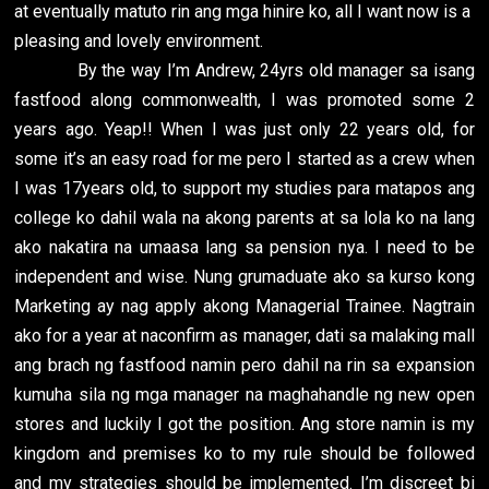
at eventually matuto rin ang mga hinire ko, all I want now is a
pleasing and lovely environment.
By the way I’m Andrew, 24yrs old manager sa isang
fastfood along commonwealth, I was promoted some 2
years ago. Yeap!! When I was just only 22 years old, for
some it’s an easy road for me pero I started as a crew when
I was 17years old, to support my studies para matapos ang
college ko dahil wala na akong parents at sa lola ko na lang
ako nakatira na umaasa lang sa pension nya. I need to be
independent and wise. Nung grumaduate ako sa kurso kong
Marketing ay nag apply akong Managerial Trainee. Nagtrain
ako for a year at naconfirm as manager, dati sa malaking mall
ang brach ng fastfood namin pero dahil na rin sa expansion
kumuha sila ng mga manager na maghahandle ng new open
stores and luckily I got the position. Ang store namin is my
kingdom and premises ko to my rule should be followed
and my strategies should be implemented. I’m discreet bi