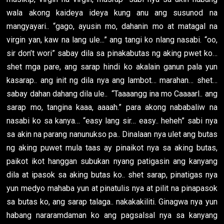
wala akong kaideya ideya kung anu ang susunod na
mangyayari.. “gago, ayusin mo, dahanin mo at matagal na
virgin yan, kaw na lang ule...” ang tangi ko nlang nasabi. “oo,
sir don’t wori” sabay dila sa pinakabutas ng aking pwet ko…
shet mga pare, ang sarap hindi ko akalain ganun pala yun
kasarap.. ang init ng dila nya ang lambot… marahan… shet…
sabay dahan dahang dila ule.. “Taaaangg ina mo Caaaarl.. ang
sarap mo, tangina kaaa, aaaah.” para akong nababaliw na
nasabi ko sa kanya… “easy lang sir… easy.. heheh” sabi nya
sa akin na parang nanunukso pa.. Dinalaan nya ulet ang butas
ng aking puwet mula taas ay pinaikot nya sa aking butas,
paikot ikot hanggan subukan nyang patigasin ang kanyang
dila at ipasok sa aking butas ko.. shet sarap, pinatigas nya
yun medyo mahaba yun at pinatulis nya at pilit na pinapasok
sa butas ko, ang sarap talaga.. nakakakiliti. Ginagwa nya yun
habang nararamdaman ko ang pagsalsal nya sa kanyang