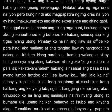
“ako bahala, ikaw ang kawawa…” ang tangi nyang sagot
habang nakangising nakakagago. Natakot ako ng mga oras
na iyon pero kung hindi ako magpapatira ng mg oras na iyon
ay hindi makukumpleto ang aking experience ang aking gabi.
Tinanggal na muna namin ang aking mga suot, tinulungan nya
akong i-unbuttoned ang butones ko habang sinusupsup ang
tigas nyang utong. Pinatay ko na rin ang ilaw sa office ko
para hindi ako mailang at ang tanging ilaw ay nanggagaling
nalang sa kitchen. Nang pareho na kaming walang suot ay
tiningnan nya ang aking katawan at nagjoke “ang macho mo
pala sir, kakatakam.heheh” habang sinsalsal ang basa basa
nyang jumbo hotdog dahil sa laway ko… “ulol lalo ka na”
sabay yakap at halik sa leeg sa pisngi at sinubukan kong
halikang ang kanyang labi, ngunit hanggang dampi lang ako..
Sinupsop ko na lang ang naninigas na rin nyang utong at
bumaba ule upang halikan bahagya at isubo ang knyang
alaga. Tumalikod na ako at marahan ginabayan sya papunta