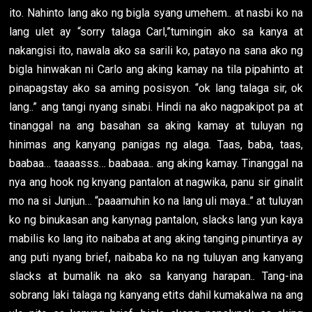
ito. Nahinto lang ako ng bigla syang umehem.. at nasbi ko na
lang ulet ay “sorry talaga Carl,”tumingin ako sa kanya at
nakangisi ito, nawala ako sa sarili ko, patayo na sana ako ng
bigla hinwakan ni Carlo ang aking kamay na tila pipahinto at
pinapagstay ako sa aming posisyon. “ok lang talaga sir, ok
lang..” ang tangi nyang sinabi. Hindi na ako nagpakipot pa at
tinanggal na ang basahan sa aking kamay at tuluyan ng
hinimas ang kanyang panigas ng alaga. Taas, baba, taas,
baabaa… taaaasss… baabaaa.. ang aking kamay. Tinanggal na
nya ang hook ng knyang pantalon at nagwika, panu sir ginalit
mo na si Junjun… “paaamuhin ko na lang uli maya..” at tuluyan
ko ng binukasan ang kanynag pantalon, slacks lang yun kaya
mabilis ko lang ito naibaba at ang aking tanging pinuntirya ay
ang puti nyang brief, naibaba ko na ng tuluyan ang kanyang
slacks at bumalik na ako sa kanyang harapan.. Tang-ina
sobrang laki talaga ng kanyang etits dahil kumakalwa na ang