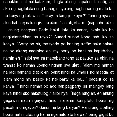
napaklinis at nakkatakam, bigla akong napalunok, natigilan
ako ng pagtulala nung basagin nya ang paghubad ng mata ko
sa kanyang katawan.. “sir ayos lang po kayo.?” Tanong nya sa
akin habang nakangisi sa akin.. “ ah ok, ehem… (napaubo ako)
… anung nangyari Carlo bakit late ka nanan, akala ko ba
nagkaintindihan na tayo.?” Sunod sunod kong sabi ko sa
kanya.. “Sorry po sir, masyado po kasing traffic saka nalate
na po akong nagising eh, my party po kasi sa kapitbahay
namin eh..” sabi nya sa mababang tono at payuko sa akin, na
tyansa ko naman upang tingnan sya ulet… “alam mo naman
na lagi namang trapik eh, bakit hindi ka umalis ng maaga, at
alam mong my pasok ka nakiparty ka pa… “ pagalit ko sa
kanya.. “ hindi naman po ako nakipagparty sir maingay lang
kaya hindi ako nakatulog..” alibi nya.. “tlaga lang ah, eh anung
gagawin natin ngayon, hindi nanamn kumpleto hours ng
paxok mo ngayon? Ganun na lang ba yun? Panu ung staffing
hours natin, closing ka na nga nalelate ka pa..” pang gigiit ko