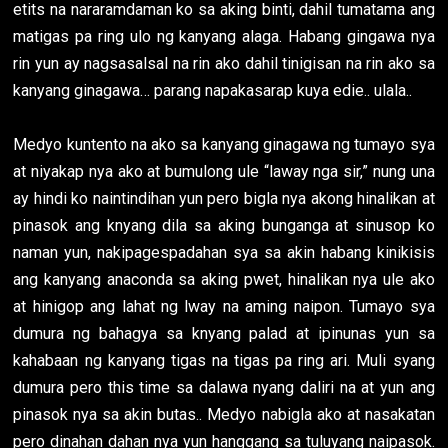
etits na nararamdaman ko sa aking binti, dahil tumatama ang
matigas pa ring ulo ng kanyang alaga. Habang gingawa nya
rin yun ay nagsasalsal na rin ako dahil tinigisan na rin ako sa
kanyang ginagawa… parang napakasarap kuya edie.. ulala..
Medyo kuntento na ako sa kanyang ginagawa ng tumayo sya
at niyakap nya ako at bumulong ule “laway nga sir,” nung una
ay hindi ko naintindihan yun pero bigla nya akong hinalikan at
pinasok ang knyang dila sa aking bunganga at sinusop ko
naman yun, nakipagespadahan sya sa akin habang kinikisis
ang kanyang anaconda sa aking pwet, hinalikan nya ule ako
at hinigop ang lahat ng lway na aming naipon. Tumayo sya
dumura ng bahagya sa knyang palad at ipinunas yun sa
kahabaan ng kanyang tigas na tigas pa ring ari. Muli syang
dumura pero this time sa dalawa nyang daliri na at yun ang
pinasok nya sa akin butas.. Medyo nabigla ako at nasakatan
pero dinahan dahan nya yun hanggang sa tuluyang naipasok.