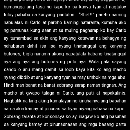
bumangga ang tasa ng kape ko sa kanya tyan at nagtuloy
tuloy pababa sa kanyang pantalon… “Shet!!” pareho naming
nabulalas ni Carlo at pareho kaming nataranta, kumuha ako
ng pamunas kung saan at sa muling pagharap ko kay Carlo
ay tumambad sa akin ang kanyang katawan na bahagya ng
nahubaran dahil isa isa nyang tinatanggal ang kanyang
butones, bigla nanamn akong napatulala habang tinatanggal
nya ang nya ang butones ng polo nya. Wala pala sayang
sando o anu mang damit sa loob kaya kita ko ang macho
nyang dibdib at ang kanyang tyan na may umbok na mga abs.
Hindi man banat na banat sobrang sarap naman tingnan. Ang
macho at gwapo talaga ni Carlo, ang puti at napakalinis.
Nagbalik na lang aking kamalayan ng kinuha nya ang basahan
na sa akin kamay at pinunas sa tiyan niyang nabasa na kape..
Sobrang taranta at konsensya ko ay inagaw ko ang basahan
sa kanyang kamay at pinunasnasan ang mga basang parte