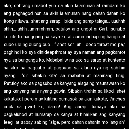
ako, sobrang umabot yun sa akin lalamunan at ramdam ko
ang paghagod nun sa akin lalamunan nang dahan dahan ko
itong niluwa.. shet ang sarap… bida ang sarap talaga… uuuhhh
ahhh… ahhh…ummmhmm, patuloy ang ungol ni Carl, isunubo
ko ule to hanggang sa kaya ko at summinghap ng hangin at
subo ule ng buong buo… “ shet ser.. ah… deep throat mo pa,”
paghindi ko sya dinideepthroat ay sya naman ang pagkantot
nya sa bunganga ko. Mababaliw na ako sa sarap at kuntento
na ako sa pagsubo at pagsuso sa alaga nya ng sabihin
nyang… “sir, sibakin kita” sa mababa at mahinang tinig.
Patuloy ako sa pagsubo sa kanyang alaga ng maunawaan ko
ang kanyang nais nyang gawin. Sibakin tirahin sa likod, shet
kakatakot pero may kiliting pumasok sa akin kukote, 7inches
cock sa pwet ko, damn! Ang sarap.. tumayo ako sa
pagkaluhod at humarap sa kanya at hinalikan ang kanyang
leeg at sabay sabing “sige, pero dahan dahanin mo lang ah”