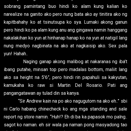
sobrang pamintang buo hindi ko alam kung kalian ko
narealize na ganito ako pero nung bata ako ay tinitira ako ng
kapitbahahy ko at tsinutsupa ko sya. Lumaki akong ganun
pero hindi ko pa alam kung anu ang gingawa namin hanggang
nakalakihan ko yun at hinhanap hanap ko na yun at natigil lang
nung medyo nagbinata na ako at nagkaisip ako. Sex pala
yun! Hahah..
Naging ganap akong malibog at nakaranas ng iba’t
ibang putahe, minsan top pero madalas bottom, maliit lang
ako sa height na 5’6”, pero hindi rin papahuli sa kakyutan,
kamukaha ko raw si Martin Del Rosario. Pati ang
pangangatawan ay tulad din sa kanya.
“Sir Andrew kain na po ako nagugutom na ako eh..” sbi
ni Carlo habang chinecheck ko ang mga standing and sale
report ng store namin. “Huh!? Eh di ba ka papasok mo palng..
sagot ko naman. eh sir wala pa naman pong masyadong tao