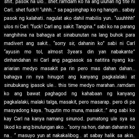
shit.. pasok na ulo… shet..ramdam ko na ang uluhan ng tite ni
Carl.. shet fuck!! “uhhh…” sa pagsinghap ko ng hangin… sabay
pasok ng kalahati.. nagulat ako dahil mabilis yun.. “uuuhhhh”
ulos ni Carl. “fuck! Carl ang sakit. Tangina..” sabi ko na parang
nanghihina na bahagya at sinabunutan na lang buhok para
madivert ang sakit… “sorry sir, dahanin ko” sabi ni Carl
“ayusin mo tol, almost 3years din yan nabakante”
dinhandahan ni Carl ang pagpasok sa natitira nyang ka-
ariarian medyo masakit pa rin pero mas dahan dahan…
bahagya rin nya hinugot ang kanyang pagkalalaki at
sinubukang ipasok ule… this time medyo marahan…ramdam
ko ang bawat paghagod ng kahabaan ng kanyang
pagkalalaki, malaki talga, masakit, pero masarap.. pero di pa
masyadong kaya.. “hugutin mo muna, masakit..:” ang sabi ko
kay Carl na kanya namang sinunod.. pumatong ule sya sa
likod ko ang binulungan ako… “sorry na hon, dahan dahanin ko
na… “ masuyo yun at nakakalibog… at sabay halik sa akin..