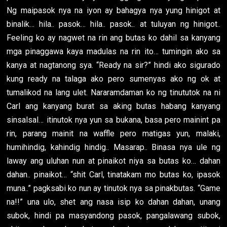
Ng maipasok nya na iyon ay bahagya nya yung hinigot at
binalik… hila.. pasok… hila.. pasok.. at tuluyan ng hinigot..
Feeling ko ay nagwet na rin ang butas ko dahil sa kanyang
mga pinaggawa kaya madulas na rin ito… tumingin ako sa
kanya at nagtanong sya. “Ready na sir?” hindi ako sigurado
kung ready na talaga ako pero sumenyas ako ng ok at
tumalikod na lang ulet. Nararamdaman ko ng tinututok na ni
Carl ang kanyang burat sa aking butas habang kanyang
sinsalsal… itinutok nya yun sa bukana, basa pero mainint pa
rin, parang mainit na waffle pero matigas yun, malaki,
humihindig, kahindig hindig.. Masarap.. Binasa nya ule ng
laway ang uluhan nun at pinaikot niya sa butas ko… dahan
dahan.. pinaikot… “shit Carl, tinatakam mo butas ko, ipasok
muna..” pagksabi ko nun ay tinutok nya sa pinakbutas. “Game
na!!” una ulo, shet ang nasa isip ko dahan dahan, unang
subok, hindi pa masyandong pasok, pangalawang subok,