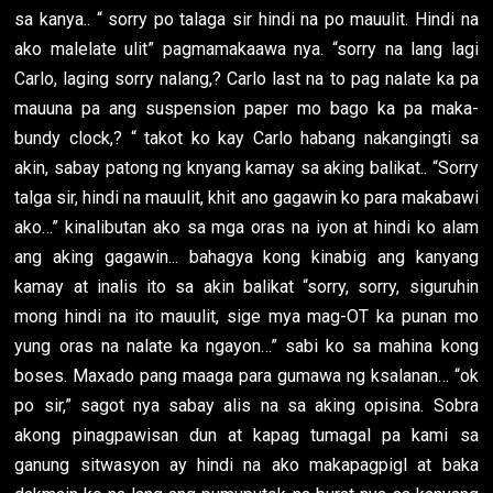
sa kanya.. “ sorry po talaga sir hindi na po mauulit. Hindi na
ako malelate ulit” pagmamakaawa nya. “sorry na lang lagi
Carlo, laging sorry nalang,? Carlo last na to pag nalate ka pa
mauuna pa ang suspension paper mo bago ka pa maka-
bundy clock,? “ takot ko kay Carlo habang nakangingti sa
akin, sabay patong ng knyang kamay sa aking balikat.. “Sorry
talga sir, hindi na mauulit, khit ano gagawin ko para makabawi
ako…” kinalibutan ako sa mga oras na iyon at hindi ko alam
ang aking gagawin... bahagya kong kinabig ang kanyang
kamay at inalis ito sa akin balikat “sorry, sorry, siguruhin
mong hindi na ito mauulit, sige mya mag-OT ka punan mo
yung oras na nalate ka ngayon…” sabi ko sa mahina kong
boses. Maxado pang maaga para gumawa ng ksalanan… “ok
po sir,” sagot nya sabay alis na sa aking opisina. Sobra
akong pinagpawisan dun at kapag tumagal pa kami sa
ganung sitwasyon ay hindi na ako makapagpigl at baka