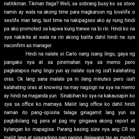
natitikman. Tikman tlaga? Well, sa sobrang busy ko sa store
namin ay wala na akong time para magkaroon ng lovelife o
sexlife man lang, last time na nakipagsex ako ay nung hindi
pa ako promoted sa kapwa kung tranee na bi rin. Hindi ko na
sya nakikita at wala na rin akong balita dahil hindi na sya
naconfirm as manager.
Hindi na nalate si Carlo nang isang lingo, gaya ng
pangako nya at sa pinirmahan nya sa memo pero
pagkatapos nung lingo yun ay nalate sya ng isa’t kalahating
oras. Ok lang sana malate pa ni ilang minutes pero isa’t
kalahating oras at knowing na may nagsign na sya na memo
ay hindi na maganda yun. Sinabihan ko sya na kakausapin ko
sya sa office ko mamaya. Maliit lang office ko dahil hindi
naman ito pang-opisina talaga ginagamit lang yun sa
pagbibilang ng pera at pag my gingawa akong report at
kylangan ko mapagisa. Parang kasing size nya ang CR na
maliit lang at siguradong pag naging dalawang tao ay medyo