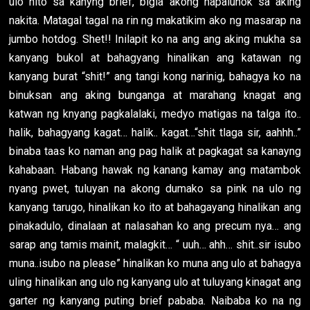
ulo nito sa kanyng brief, bigla akong napalunok sa aking
nakita. Matagal tagal na rin ng makatikim ako ng masarap na
jumbo hotdog. Shet!! Inilapit ko na ang ang aking mukha sa
kanyang bukol at bahagyang hinalikan ang katawan ng
kanyang burat “shit!” ang tangi kong narinig, bahagya ko na
binuksan ang aking bunganga at marahang knagat ang
katwan ng knyang pagkalalaki, medyo matigas na talga ito..
halik, bahagyang kagat… halik.. kagat…“shit tlaga sir, aahhh..”
binaba taas ko naman ang pag halik at pagkagat sa kanayng
kahabaan. Habang hawak ng kanang kamay ang matambok
nyang pwet, tuluyan na akong dumako sa pink na ulo ng
kanyang tarugo, hinalikan ko ito at bahagayang hinalikan ang
pinakadulo, dinalaan at nalasahan ko ang precum nya… ang
sarap ang tamis mainit, malagkit… “ uuh… ahh… shit..sir isubo
muna..isubo na please” hinalikan ko muna ang ulo at bahagya
uling hinalikan ang ulo ng kanyang ulo at tuluyang kinagat ang
garter ng kanyang puting brief pababa. Naibaba ko na ng