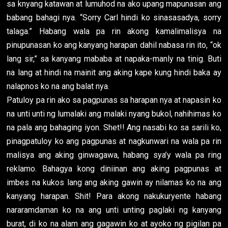
sa knyang katawan at lumuhod na ako upang mapunasan ang
babang bahagi nya. “Sorry Carl hindi ko sinasasadya, sorry
talaga.” Habang wala pa rin akong kamalimalisya na
pinupunasan ko ang kanyang harapan dahil nabasa rin ito, “ok
lang sir,” sa kanyang mababa at napaka-manly na tinig. Buti
na lang at hindi na mainit ang aking kape kung hindi baka ay
nalapnos ko na ang balat nya.
Patuloy pa rin ako sa pagpunas sa harapan nya at napasin ko
na unti unti ng lumalaki ang malaki nyang bukol, nahihimas ko
na pala ang bahaging iyon. Shet!! Ang nasabi ko sa sarili ko,
pinagpatuloy ko ang pagpunas at nagkunwari na wala pa rin
malisya ang aking ginwagawa, habang sya’y wala pa ring
reklamo. Bahagya kong diniinan ang aking pagpunas at
imbes na kukos lang ang aking gawin ay nilamas ko na ang
kanyang harapan. Shit! Para akong nakukuryente habang
nararamdaman ko na ang unti unting paglaki ng kanyang
burat, di ko na alam ang gagawin ko at ayoko ng pigilan pa