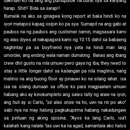
dakmain ko na lang ang pumuputok na burat nya sa kanyang
harap.. Shit!! Bida sa sarap!!
Bumalik na ako sa ginagwa kong report at baka hindi ko na
iyon matapos kapag iisipin ko pa sya. Sumapit na ang gabi at
paubos na ng paubos ang customer namin, magsasara kami
ng alas diyes at nakapagsra kami ng 10:15 dahil sa babaeng
naghintay pa sa boyfriend nya yata na hindi man lang
umorder, ang ending wala naman dumating.. Banas ang ibang
crew dhil gusto na nila umuwi pero gaya ng iba, they need to
stay a little longer dahil sa kailangan pa nila maglinis, nang
malinis na ang buong floor ay pinauwi ko na silang lahat.. isa
isa na silang dumaan sa office ko para magpaalam umuwi
habang ako ay kinokumpleto ang sales tally ng araw na iyon,
ang huli ay si Carlo, “sir alas onse na ho, uwi na rin po ako”
sabi nya na may halong pagkukupirma habang nakadungaw
sa pintuan ng aking opisina.. “Ayos ka lang Carlo, isa’t
kalahati kang nalate ‘tas uwi ka na agad, samantala ako halos