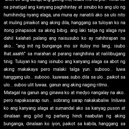
na pinatigal ang kanyang paghihintay at sinubo ko ang ulo ng
humihindig nyang alaga, una muna ay nanatili ako sa ulo nito
at muling pinaikot ang aking dila, hanggang sa tuloyan ko na
itong pinapasok sa aking bibig.. ang laki talga ng alaga nya
dahil kalahati palang ang naisusubo ko ay nahihirapan na
ako… “ang init ng bunganga mo sir ituloy mo lang.. isubo
lhat..aaahh” sa marahan at parang nanghihina at nalilibugang
tinig. Tuluyan ko nang isinubo ang kanyang alaga sa abot ng
aking makakaya pero malaki talga yun.. subooo… luwa
hanggang ulo… subooo.. luuwaaa..subo..dila sa ulo… paikot sa
ulo… suboo ulit luwaa.. ganun ang aking naging ritmo..
Matagal na ganun ang ginawa ko at medyo nangalay na ako..
pero napakasarap nun… sobrang sarap nakakabaliw. Iniluwa
ko ang kanyang alaga at sumandal ako sa kanyag puson at
dinalaan ang gilid ng parteng hindi naabutan ng aking
bunganga, dinalaan ko iyon, paikot sa kabila, hanggang sa