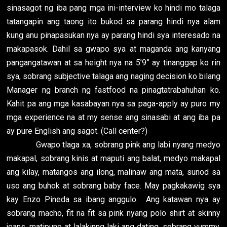
sinasagot ng iba pang mga ini-interview ko hindi mo talaga
tatangapin ang taong ito bukod sa parang hindi nya alam
kung anu pinapasukan nya ay parang hindi sya interesado na
makapasok. Dahil sa gwapo sya at maganda ang kanyang
pangangatawan at sa height nya na 5’9” ay tinanggap ko rin
sya, sobrang subjective talaga ang naging decision ko bilang
Manager ng branch ng fastfood na pinagtatrabahuhan ko.
Kahit pa ang mga kasabayan nya sa paga-apply ay puro my
mga experience na at my sense ang sinasabi at ang iba pa
ay pure English ang sagot. (Call center?)
Gwapo tlaga xa, sobrang pink ang labi nyang medyo
makapal, sobrang kinis at maputi ang balat, medyo makapal
ang kilay, matangos ang ilong, malinaw ang mata, sunod sa
uso ang buhok at sobrang baby face. May pagkakawig sya
kay Enzo Pineda sa ibang anggulo. Ang katawan nya ay
sobrang macho, fit na fit sa pink nyang polo shirt at skinny
jeans, matipuno at lalakinng laki ang dating, sobrang yummy.