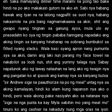
eh. Saka mamayang dinner time marami na pong tao baka
hindi na po ako makakain gutom na ako eh. Sabi nya habang
hawak ang tyan na na lalong nagpafit sa suot nya, habang
nakasmile na pra bang nagmamakaawa sa akin.. shit ang
gwapo nyang tingnan sa ganung ayos, mula ulo ay
pnasadahn ko sya ng tingin pababa hanngang napadako ang
aking tingin sa kanyang hinaharap na sobrang bumbukol sa
fitted nyang slacks.. Wala kasi syang apron nang pumunta
sya sa akin, damn ang laki nun parang my face towel na
nakabilot sa loob nun, shit ang yummy talaga nya. Sabay
napalunok ako ng laway natauhan na lang ako ng twagin nya
ang pangalan ko at ipasok ang kamay nya sa kanyang bulsa.
“sir Andrew sige na paauthorize na po ng meal” untag nya sa
aking kamalayan, hindi ko alam kung napansin nya ako o
hindi, pero wala akong pake nasiyahn ako sa natanaw nya.
“sige na nga punta ka kay Myla sabihin mo yang meal mo”
tinuro ko ang cashier na nakaduty nung mga oras na iyon.