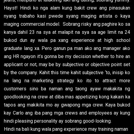
Hayst! Hindi ko nga alam kung bakit crew ang pinasukan
nyang trabaho kasi pwede syang maging artista o kaya
maging commercial model. Sobrang risky ang paghire ko sa
kanya dahil 23 na sya at malapit na sya sa age limit na 24
bukod dun ay wala pa xang experience at high school
graduate lang xa. Pero ganun pa man ako ang manager ako
ang HR ngayon it’s gonna be my decision whether to hire an
applicant or not, may be by subjective or objective point set
by the company. Kahit this time kahit subjective ‘to, inisip ko
na lang na marketing strategy ko ito to attract more
customers sino ba naman ang taong ayaw makakita ng
goodlooking na crew at diba mas appetizing kong kakain ka
tapos ang makikita mo ay gwapong mga crew. Kaya bukod
kay Carlo ang iba pang mga crews and employees ay kung
hindi pleasing personality ay sobrang good-looking.
Hindi na bali kung wala pang experience may training naman