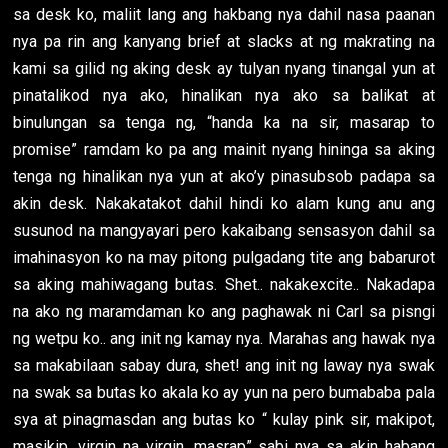
sa desk ko, maliit lang ang hakbang nya dahil nasa paanan
nya pa rin ang kanyang brief at slacks at ng makrating na
kami sa gilid ng aking desk ay tulyan nyang tinangal yun at
pinatalikod nya ako, hinalikan nya ako sa balikat at
binulungan sa tenga ng, “handa ka na sir, masarap to
promise” ramdam ko pa ang mainit nyang hininga sa aking
tenga ng hinalikan nya yun at ako’y pinasubsob padapa sa
akin desk. Nakakatakot dahil hindi ko alam kung anu ang
susunod na mangyayari pero kakaibang sensasyon dahil sa
imahinasyon ko na may pitong pulgadang tite ang babarurot
sa aking mahiwagang butas. Shet.. nakakexcite.. Nakadapa
na ako ng maramdaman ko ang paghawak ni Carl sa pisngi
ng wetpu ko.. ang init ng kamay nya. Marahas ang hawak nya
sa makabilaan sabay dura, shet! ang init ng laway nya swak
na swak sa butas ko akala ko ay yun na pero bumababa pala
sya at pinagmasdan ang butas ko “ kulay pink sir, makipot,
masikip, virgin na virgin, masrap” sabi nya sa akin habang