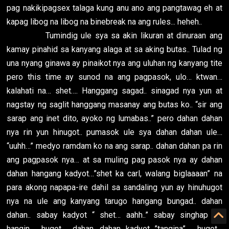
pag nakikipagsex talaga kung anu ano ang pangtawag eh at
kapag libog na libog na binebreak na ang rules... heheh..
Tumindig ule sya sa akin likuran at dinuraan ang
kamay pinahid sa kanyang alaga at sa aking butas.. Tulad ng
una nyang ginawa ay pinaikot nya ang uluhan ng kanyang tite
pero this time ay sunod na ang pagpasok, ulo… ktwan…
kalahati na… shet…. Hanggang sagad.. sinagad nya yun at
nagstay ng saglit hanggang masanay ang butas ko.. “sir ang
sarap ang inet dito, ayoko ng lumabas..” pero dahan dahan
nya rin yun hinugot.. pumasok ule sya dahan dahan ule…
“uuhh…” medyo ramdam ko na ang sarap.. dahan dahan pa rin
ang pagpasok nya… at sa muling pag pasok nya ay dahan
dahan hangang kadyot…”shet ka carl, walang biglaaaan” na
para akong napapa-ire dahil sa sandaling yun ay hinuhugot
nya na ule ang kanyang tarugo hangang bungad.. dahan
dahan.. sabay kadyot “ shet… aahh..” sabay singhap ng
hangin… hugot… dahan dahan…kadyot…”tangina”… hugot…