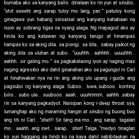
bumaba ako sa kanyang balls.. dinalaan ko rin yun at sinubo..
“shit seeehr ang sarap tuloy mo lang, yan..” patuloy kong
ginagawa yun habang sinsalsal ang kanyang kahabaan na
nuon ay sobrang tigas na nyang alaga. Ng mapagod ako ay
hinila ko ang katawan ng kanyang tarugo at hinampas
hampas ko sa aking dila.. sa pisngi.. sa dila… sabay paikot ng
aking dila sa uluhan at subo… “uuuhhh… aahhhh… uuuuhhh…
aahhh.. sir galing mo..” sa pagkakataong iyon ay naging mas
naging agresibo ako dahil ginanahan ako sa pagungol ni Carl
at hinahwakan nya na rin ang aking ulo upang i-guide ang
pagsubo ng kanyang alaga. Suboo… luwa..subooo.. konting
bilis… subo ule… suubooo.. aaah… uuuhmmm.. aahhh…sabay
rin sa kanyang pagkadyot. Naisipan kong i-deep throat sya,
lumanghap ako ng maraming hangin at sinubo ng buong buo
ang titi ni Carl… “shet!! Sir tang ina mo… ang sarap.. tagalan
mo… aaahh…ang inet… sarap.. shet! Talga…”medyo tinaglan
ko yun haggang sa hindi ko na kaya dahil nabibilaukan na