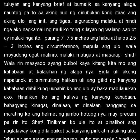
tuluyan ang kanyang brief at bumalik sa kanyang alaga,
nauntog pa to sa aking nuo ng sinubukan kong itaas ang
aking ulo.. ang init.. ang tigas.. siguradong malaki.. at hindi
nga ako nagkamali ng muli ko tong silayan ng walang saplot
ay malaki nga ito… parang 7 -7.5 inches ang haba at halos 2.5
– 3 inches ang circumference, mapula ang ulo.. wala
msyadong ugat, malinis, malaki, matigas at masarap.. shit!!
Wala rin masyado syang bulbol kaya kitang kita mo ang
kahabaan at kalakihan ng alaga nya. Bigla uli akong
napalunok at sinimulang halikan uli ang gilid ng kanyang
kahabaan dahil kung uunahin ko ang ulo ay baka mabilauukan
ako. Hinalikan ko ang kaliwa ng kanyang kahabaan,
bahagyang kinagat, dinalaan, at dinalaan, hanggang sa
marating ko ang helmet ng jumbo hotdog nya, may precum
pa rin ito. Shet! Tinikman ko ule ito at pinalibot ang
naglalaway kong dila paikot sa kanyang pink at malaking ulo..
“shet sir ang sarap, ang galing mo, isubo mo na pls..” hindi ko