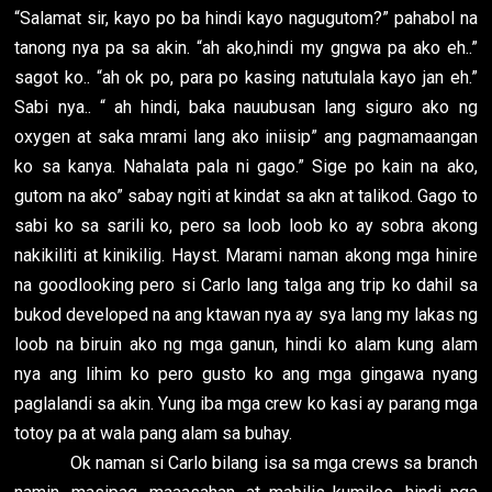
“Salamat sir, kayo po ba hindi kayo nagugutom?” pahabol na
tanong nya pa sa akin. “ah ako,hindi my gngwa pa ako eh..”
sagot ko.. “ah ok po, para po kasing natutulala kayo jan eh.”
Sabi nya.. “ ah hindi, baka nauubusan lang siguro ako ng
oxygen at saka mrami lang ako iniisip” ang pagmamaangan
ko sa kanya. Nahalata pala ni gago.” Sige po kain na ako,
gutom na ako” sabay ngiti at kindat sa akn at talikod. Gago to
sabi ko sa sarili ko, pero sa loob loob ko ay sobra akong
nakikiliti at kinikilig. Hayst. Marami naman akong mga hinire
na goodlooking pero si Carlo lang talga ang trip ko dahil sa
bukod developed na ang ktawan nya ay sya lang my lakas ng
loob na biruin ako ng mga ganun, hindi ko alam kung alam
nya ang lihim ko pero gusto ko ang mga gingawa nyang
paglalandi sa akin. Yung iba mga crew ko kasi ay parang mga
totoy pa at wala pang alam sa buhay.
Ok naman si Carlo bilang isa sa mga crews sa branch