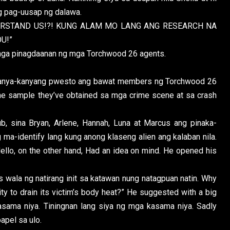
g pag-uusap ng dalawa.
RSTAND US!?! KUNG ALAM MO LANG ANG RESEARCH NA
U!”
a pinagdaanan ng mga Torchwood 26 agents.
nya-kanyang pwesto ang bawat members ng Torchwood 26
the sample they’ve obtained sa mga crime scene at sa crash
 sina Bryan, Arlene, Hannah, Luna at Marcus ang pinaka-
g ma-identify lang kung anong klaseng alien ang kalaban nila.
Nello, on the other hand, Had an idea on mind. He opened his
s wala ng natirang init sa katawan nung natagpuan natin. Why
ity to drain its victim’s body heat?” He suggested with a big
asama niya. Tiningnan lang siya ng mga kasama niya. Sadly
apel sa ulo.