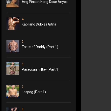
Ang Pinsan Kong Dose Anyos
4
Kabilang Dulo sa Gitna
5
Taste of Daddy (Part 1)
6
Parausan ni Itay (Part 1)
7
Laspag (Part 1)
8