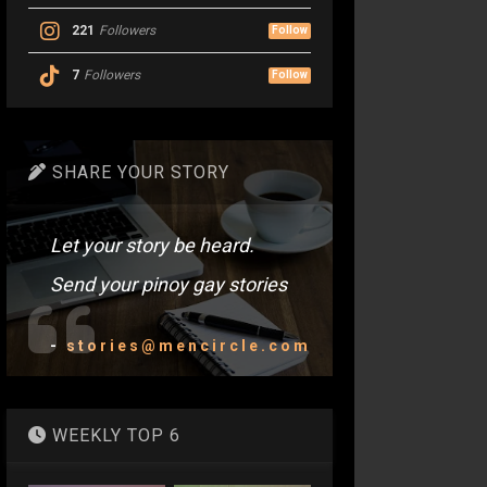
221
Followers
Follow
7
Followers
Follow
SHARE YOUR STORY
Let your story be heard.
Send your pinoy gay stories
-
stories@mencircle.com
WEEKLY TOP 6