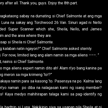
y after all. Thank you, guys. Enjoy the 8th part.
kataong sabay na dumating si Chief Salmonte at ang mga
t Luna na sakay ang Torchwood 26 Van. Sinuri agad ni Nello
aded Super Scanner which she, Sheila, Nello, and James
tim and the area where they are.
 si Sheila ni Chief Salmonte.
 kalaban natin ngayon?” Chief Salmonte asked sternly.
 For now, limited lang ang alam namin sa mga aliens –––. ”
ainis si Chief Salmonte.
 mga aliens expert namin dito ah! Alam n’yo bang kanina pa
ng meron sa mga krimeng ‘to!?”
kaya namin para sa kasong ‘to. Pasensya na po. Kalma lang
am n’yo naman po diba na nalagasan kami ng isang member?
ns! Kaya medyo mahihirapan talaga kami sa pag-identify ng
trip si Luna. Nakikinig siya sa usapan nila Sheila at ni