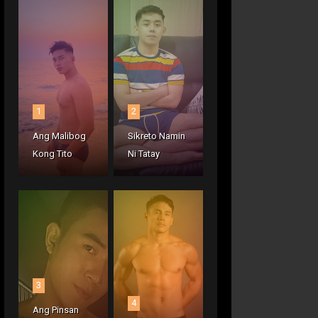
1
2
Ang Malibog
Sikreto Namin
Kong Tito
Ni Tatay
3
4
Ang Pinsan