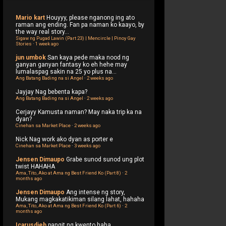
Mario kart
Houyyy, please nganong ing ato
raman ang ending. Fan pa naman ko kaayo, by
the way real story...
Sigaw ng Pugad Lawin (Part 23) | Mencircle | Pinoy Gay
Stories
·
1 week ago
jun umbok
San kaya pede maka nood ng
ganyan ganyan fantasy ko eh hehe may
lumalaspag sakin na 25 yo plus na...
Ang Batang Bading na si Angel
·
2 weeks ago
Jayjay
Nag bebenta kapa?
Ang Batang Bading na si Angel
·
2 weeks ago
Cerjayy
Kamusta naman? May naka trip ka na
dyan?
Cinehan sa Market Place
·
2 weeks ago
Nick
Nag work ako dyan as porter e
Cinehan sa Market Place
·
3 weeks ago
Jensen Dimaupo
Grabe sunod sunod ung plot
twist HAHAHA
Ama, Tito, Ako at Ama ng Best Friend Ko (Part 8)
·
2
months ago
Jensen Dimaupo
Ang intense ng story,
Mukang magkakatikiman silang lahat, hahaha
Ama, Tito, Ako at Ama ng Best Friend Ko (Part 6)
·
2
months ago
Icarusdieb
pangit ng kwento haha