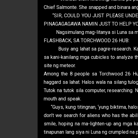
Chief Salmonte. She snapped and binara an
“SIR, COULD YOU JUST PLEASE UNDE
PINAGAGAGAWA NAMIN JUST TO HELP YO
Nagsimulang mag-litanya si Luna sa mg
FLASHBACK, SA TORCHWOOD 26 HUB:
Busy ang lahat sa pagre-research. Ka
sa kani-kanilang mga cubicles to analyze 
site ng meteor.
Among the 8 people sa Torchwood 26 Hub,
haggard sa lahat. Halos wala na silang tulo
Tutok na tutok sila computer, researching. 
mouth and speak.
“Guys, kung titingnan, ‘yung biktima, halo
don’t we search for aliens who has the abil
smile, hoping na ma-lighten-up ang mga k
tinapunan lang siya ni Luna ng crumpled na p