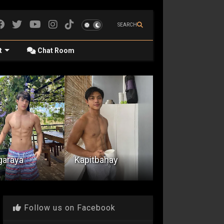
SEARCH
t
Chat Room
Navirgin Ko Ang
Batang Palaboy
Mall CR
itbahay
(Part 1)
Happening
Follow us on Facebook