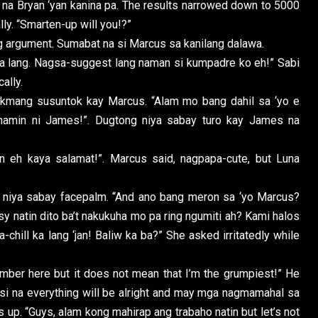
a Bryan ‘yan kanina pa. The results narrowed down to 5000
lly. “Smarten-up will you!?”
rgument. Sumabat na si Marcus sa kanilang dalawa.
ka lang. Nagsa-suggest lang naman si kumpadre ko eh!” Sabi
ally.
mang susuntok kay Marcus. “Alam mo bang dahil sa ‘yo e
namin ni James!”. Dugtong niya sabay turo kay James na
 kaya salamat!”. Marcus said, nagpapa-cute, but Luna
i niya sabay facepalm. “And ano bang meron sa ‘yo Marcus?
y natin dito ba’t nakukuha mo pa ring ngumiti ah? Kami halos
chill ka lang ‘jan! Baliw ka ba?” She asked irritatedly while
r here but it does not mean that I’m the grumpiest!” He
kasi na everything will be alright and may mga nagmamahal sa
 up. “Guys, alam kong mahirap ang trabaho natin but let’s not