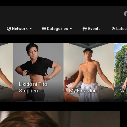
Network
Categories
Events
Lates
My First Job
Nagaraya
Kap