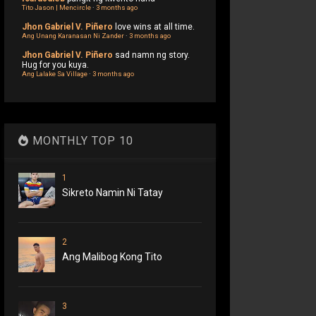
Tito Jason | Mencircle
·
3 months ago
Jhon Gabriel V. Piñero
love wins at all time.
Ang Unang Karanasan Ni Zander
·
3 months ago
Jhon Gabriel V. Piñero
sad namn ng story.
Hug for you kuya.
Ang Lalake Sa Village
·
3 months ago
MONTHLY TOP 10
1
Sikreto Namin Ni Tatay
2
Ang Malibog Kong Tito
3