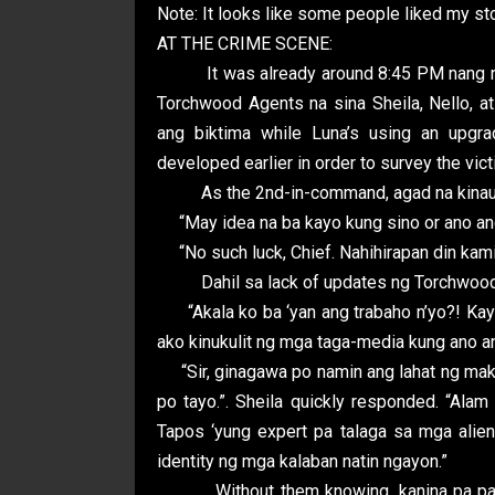
Note: It looks like some people liked my stor
AT THE CRIME SCENE:
It was already around 8:45 PM nang nag
Torchwood Agents na sina Sheila, Nello, a
ang biktima while Luna’s using an upgr
developed earlier in order to survey the vic
As the 2nd-in-command, agad na kinausap
“May idea na ba kayo kung sino or ano ang
“No such luck, Chief. Nahihirapan din kami.
Dahil sa lack of updates ng Torchwood, n
“Akala ko ba ‘yan ang trabaho n’yo?! Kayo
ako kinukulit ng mga taga-media kung ano a
“Sir, ginagawa po namin ang lahat ng maka
po tayo.”. Sheila quickly responded. “Al
Tapos ‘yung expert pa talaga sa mga alie
identity ng mga kalaban natin ngayon.”
Without them knowing, kanina pa pala bad