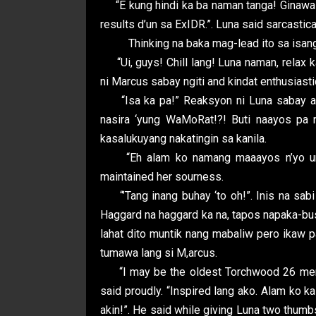
“E kung hindi ka ba naman tanga! Ginawa n
results d’un sa ExIDR.”. Luna said sarcastica
Thinking na baka mag-lead ito sa isang a
“Ui, guys! Chill lang! Luna naman, relax 
ni Marcus sabay ngiti and kindat enthusiastic
“Isa ka pa!” Reaksyon ni Luna sabay ak
nasira ‘yung WaMoRat!?! Buti naayos pa 
kasalukuyang nakatingin sa kanila.
“Eh alam ko namang maaayos n’yo un eh
maintained her sourness.
“’Tang inang buhay ‘to oh!”. Inis na sab
Haggard na haggard ka na, tapos napaka-bus
lahat dito muntik nang mabaliw pero ikaw pa-
tumawa lang si M,arcus.
“I may be the oldest Torchwood 26 membe
said proudly. “Inspired lang ako. Alam ko 
akin!”. He said while giving Luna two thumbs