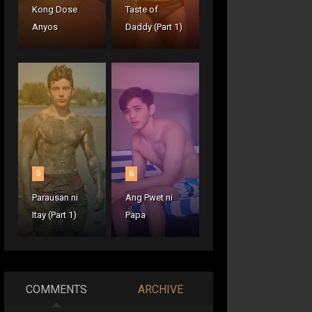
Kong Dose
Taste of
Anyos
Daddy (Part 1)
5
6
Parausan ni
Ang Pwet ni
Itay (Part 1)
Papa
COMMENTS
ARCHIVE