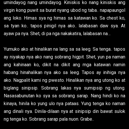
umindayog nang umindayog. Kiniskis ko nang kiniskis ang
virgin kong puwit sa burat nyang ubod ng taba.. napapaungol
ang loko. Himas sya ng himas sa katawan ko. Sa chest ko,
sa tyan ko.. tapos pinigil nya ako.. lalabasan daw sya. At
ayaw pa nya. Shet, di pa nga nakakatira, lalabasan na…
Yumuko ako at hinalikan na lang sa sa leeg. Sa tenga.. tapos
ay niyakap nya ako nang sobrang higpit. Shet, yun pa naman
ang kahinaan ko, dikit na dikit ang mga katawan namin
habang hinahalikan nya ako sa leeg. Tapos ay inihiga nya
ako. Nagpalit kami ng pwesto. Hinalikan nya ang utong ko at
biglang sinipsip. Sobrang lakas nya sumipsip ng utong.
Nasasabunutan ko sya sa sobrang sarap. Nang hindi ko na
kinaya, hinila ko yung ulo nya pataas. Yung tenga ko naman
ang dinali nya. Dinila-dilaan nya at sinipsip din bawat sulok
ng tenga ko. Sobrang sarap pala nuon. Grabe..