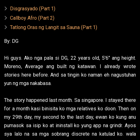
Disgrasyado (Part 1)
Callboy Afro (Part 2)
Tatlong Oras ng Langit sa Sauna (Part 1)
By: DG
Hi guys. Ako nga pala si DG, 22 years old, 5'6" ang height.
Moreno, Average ang built ng katawan. I already wrote
stories here before. And sa tingin ko naman eh nagustuhan
yun ng mga nakabasa.
The story happened last month. Sa singapore. I stayed there
for a month kasi binisita ko mga relatives ko doon. Then on
my 29th day, my second to the last day, ewan ko kung anu
pumasok sa isip ko at ininstall ko yung app na grindr. Ayos
sya lalo na sa mga sobrang discrete na katulad ko. wala