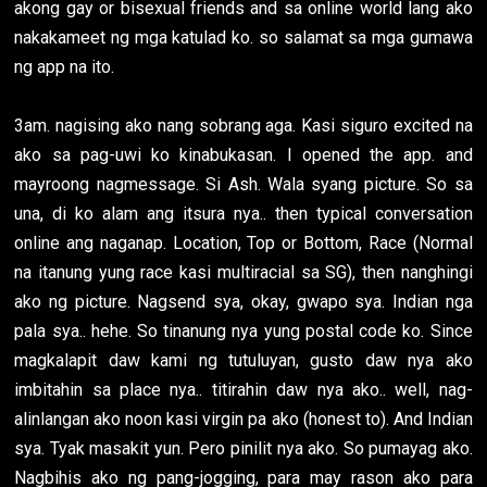
akong gay or bisexual friends and sa online world lang ako
nakakameet ng mga katulad ko. so salamat sa mga gumawa
ng app na ito.
3am. nagising ako nang sobrang aga. Kasi siguro excited na
ako sa pag-uwi ko kinabukasan. I opened the app. and
mayroong nagmessage. Si Ash. Wala syang picture. So sa
una, di ko alam ang itsura nya.. then typical conversation
online ang naganap. Location, Top or Bottom, Race (Normal
na itanung yung race kasi multiracial sa SG), then nanghingi
ako ng picture. Nagsend sya, okay, gwapo sya. Indian nga
pala sya.. hehe. So tinanung nya yung postal code ko. Since
magkalapit daw kami ng tutuluyan, gusto daw nya ako
imbitahin sa place nya.. titirahin daw nya ako.. well, nag-
alinlangan ako noon kasi virgin pa ako (honest to). And Indian
sya. Tyak masakit yun. Pero pinilit nya ako. So pumayag ako.
Nagbihis ako ng pang-jogging, para may rason ako para