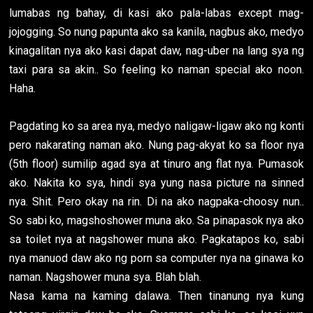
lumabas ng bahay, di kasi ako pala-labas except mag-
jojogging. So nung papunta ako sa kanila, nagbus ako, medyo
kinagalitan nya ako kasi dapat daw, nag-uber na lang sya ng
taxi para sa akin.. So feeling ko naman special ako noon.
Haha.
Pagdating ko sa area nya, medyo naligaw-ligaw ako ng konti
pero nakarating naman ako. Nung pag-akyat ko sa floor nya
(5th floor) sumilip agad sya at tinuro ang flat nya. Pumasok
ako. Nakita ko sya, hindi sya yung nasa picture na sinned
nya. Shit. Pero okay na rin. Di na ako nagpaka-choosy nun..
So sabi ko, magshoshower muna ako. Sa pinapasok nya ako
sa toilet nya at nagshower muna ako. Pagkatapos ko, sabi
nya manuod daw ako ng porn sa computer nya na ginawa ko
naman. Nagshower muna sya. Blah blah.
Nasa kama na kaming dalawa. Then tinanung nya kung