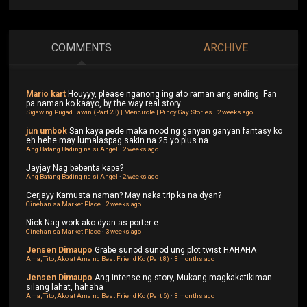
COMMENTS
ARCHIVE
Mario kart
Houyyy, please nganong ing ato raman ang ending. Fan
pa naman ko kaayo, by the way real story...
Sigaw ng Pugad Lawin (Part 23) | Mencircle | Pinoy Gay Stories
·
2 weeks ago
jun umbok
San kaya pede maka nood ng ganyan ganyan fantasy ko
eh hehe may lumalaspag sakin na 25 yo plus na...
Ang Batang Bading na si Angel
·
2 weeks ago
Jayjay
Nag bebenta kapa?
Ang Batang Bading na si Angel
·
2 weeks ago
Cerjayy
Kamusta naman? May naka trip ka na dyan?
Cinehan sa Market Place
·
2 weeks ago
Nick
Nag work ako dyan as porter e
Cinehan sa Market Place
·
3 weeks ago
Jensen Dimaupo
Grabe sunod sunod ung plot twist HAHAHA
Ama, Tito, Ako at Ama ng Best Friend Ko (Part 8)
·
3 months ago
Jensen Dimaupo
Ang intense ng story, Mukang magkakatikiman
silang lahat, hahaha
Ama, Tito, Ako at Ama ng Best Friend Ko (Part 6)
·
3 months ago