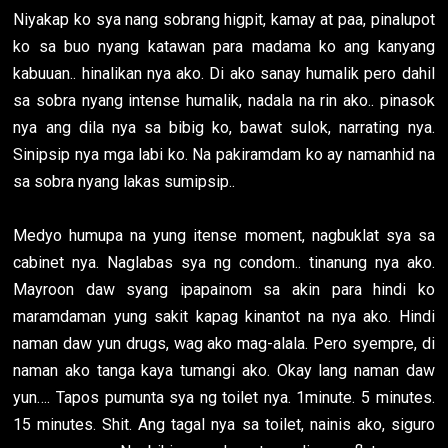
Niyakap ko sya nang sobrang higpit, kamay at paa, pinalupot
ko sa buo nyang katawan para madama ko ang kanyang
kabuuan.. hinalikan nya ako. Di ako sanay humalik pero dahil
sa sobra nyang intense humalik, nadala na rin ako.. pinasok
nya ang dila nya sa bibig ko, bawat sulok, narrating nya.
Sinipsip nya mga labi ko. Na pakiramdam ko ay namanhid na
sa sobra nyang lakas sumipsip..
Medyo humupa na yung itense moment, nagbuklat sya sa
cabinet nya. Naglabas sya ng condom.. tinanung nya ako.
Mayroon daw syang ipapainom sa akin para hindi ko
maramdaman yung sakit kapag kinantot na nya ako. Hindi
naman daw yun drugs, wag ako mag-alala. Pero syempre, di
naman ako tanga kaya tumangi ako. Okay lang naman daw
yun…. Tapos pumunta sya ng toilet nya. 1minute. 5 minutes.
15 minutes. Shit. Ang tagal nya sa toilet, nainis ako, siguro