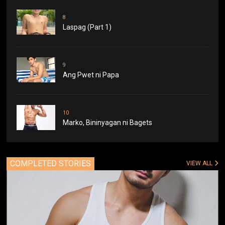
8
Laspag (Part 1)
9
Ang Pwet ni Papa
10
Marko, Bininyagan ni Bagets
COMPLETED STORIES
VIEW ALL