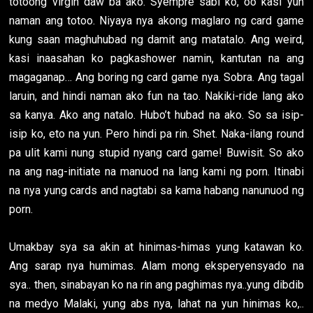
totoong virgin daw ba ako. Syempre sabi ko, oo kasi yun
naman ang totoo. Niyaya nya akong maglaro ng card game
kung saan maghuhubad ng damit ang matatalo. Ang weird,
kasi inaasahan ko pagkashower namin, kantutan na ang
magaganap… Ang boring ng card game nya. Sobra. Ang tagal
laruin, and hindi naman ako fun na tao. Nakiki-ride lang ako
sa kanya. Ako ang natalo. Hubo’t hubad na ako. So sa isip-
isip ko, eto na yun. Pero hindi pa rin. Shet. Naka-ilang round
pa ulit kami nung stupid nyang card game! Buwisit. So ako
na ang nag-initiate na manuod na lang kami ng porn. Itinabi
na nya yung cards and nagtabi sa kama habang nanunuod ng
porn.
Umakbay sya sa akin at hinimas-himas yung katawan ko.
Ang sarap nya humimas. Alam mong eksperyensyado na
sya.. then, sinabayan ko na rin ang paghimas nya..yung dibdib
na medyo Malaki, yung abs nya, lahat na yun hinimas ko,..