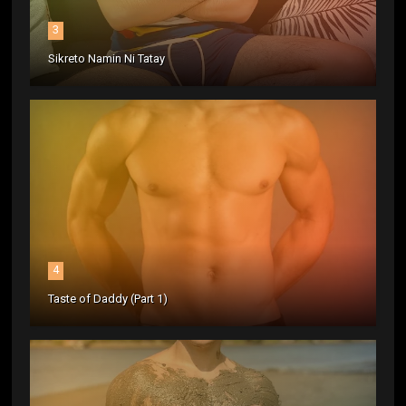
3
Sikreto Namin Ni Tatay
4
Taste of Daddy (Part 1)