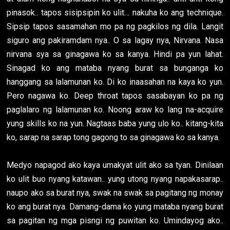
pinasok.. tapos sisipsipin ko ulit… nakuha ko ang technique.
Sipsip tapos sasamahan mo pa ng pagkilos ng dila. Langit
siguro ang pakiramdam nya.. O sa lagay nya, Nirvana. Nasa
nirvana sya sa ginagawa ko sa kanya. Hindi pa yun lahat.
Sinagad ko ang mataba nyang burat sa bunganga ko
hanggang sa lalamunan ko. Di ko inaasahan na kaya ko yun.
Pero nagawa ko. Deep throat tapos sasabayan ko pa ng
paglalaro ng lalamunan ko. Noong araw ko lang na-acquire
yung skills ko na yun. Nagtaas baba yung ulo ko.. kitang-kita
ko, sarap na sarap tong gagong to sa ginagawa ko sa kanya.
Medyo napagod ako kaya umakyat ulit ako sa tyan. Dinilaan
ko ulit buo nyang katawan.. yung utong nyang napakasarap..
naupo ako sa burat nya, swak na swak sa pagitang ng monay
ko ang burat nya. Damang-dama ko yung mataba nyang burat
sa pagitan ng mga pisngi ng puwitan ko. Umindayog ako..