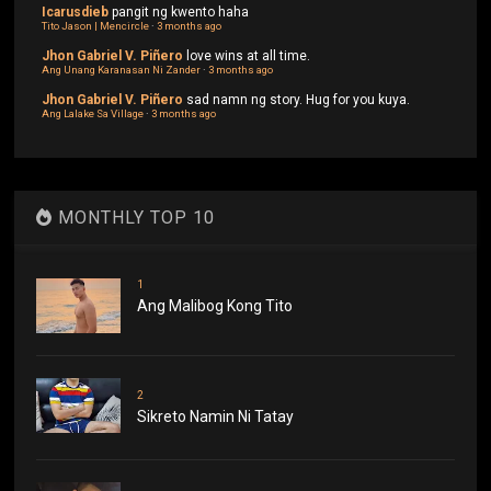
Icarusdieb
pangit ng kwento haha
Tito Jason | Mencircle
·
3 months ago
Jhon Gabriel V. Piñero
love wins at all time.
Ang Unang Karanasan Ni Zander
·
3 months ago
Jhon Gabriel V. Piñero
sad namn ng story. Hug for you kuya.
Ang Lalake Sa Village
·
3 months ago
MONTHLY TOP 10
1
Ang Malibog Kong Tito
2
Sikreto Namin Ni Tatay