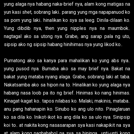
yung alaga nya habang naka-brief nya, alam kong matigas na
yun kasi shet, sobrang laki.. parang yung mga napapanuod ko
sa porn yung laki.. hinalikan ko sya sa leeg. Dinila-dilaan ko.
Yung dibdib nya, then yung nipples nya na maumbok..
nagtagal ako sa utong nya. Grabe, ang sarap pala ng uto,
sipsip ako ng sipsip habang hinihimas nya yung likod ko..
Pumatong ako sa kanya para mahalikan ko yung abs nya..
yung pusod nya. Bumaba ako sa may brief nya. Bakat na
bakat yung mataba nyang alaga. Grabe, sobrang laki at taba.
Nakatsamba ako sa hipon na to. Hinalikan ko yung alaga nya
habang nasa loob pa ito ng brief. Hinimas ko nang hinimas.
Kinagat-kagat ko.. tapos nilabas ko. Malaki, makinis, mataba..
anu pang hahanapin ko. Sinubo ko ang ulo nito. Pinaglaruan
ko sa dila ko. Inikot-ikot ko ang dila ko sa ulo nya. Sinipsip
koi to.. at nakita kong nasasarapan sya kasi nakapikit na sya
at alam kong naghahabol na sya sa hininga.. unti-unti kong