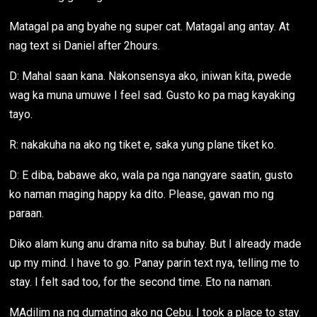
Matagal pa ang byahe ng super cat. Matagal ang antay. At
nag text si Daniel after 2hours.
D: Mahal saan kana. Nakonsensya ako, iniwan kita, pwede
wag ka muna umuwe I feel sad. Gusto ko pa mag kayaking
tayo.
R: nakakuha na ako ng tiket e, saka yung plane tiket ko.
D: E diba, babawe ako, wala pa nga nangyare saatin, gusto
ko naman maging happy ka dito. Please, gawan mo ng
paraan.
Diko alam kung anu drama nito sa buhay. But I already made
up my mind. I have to go. Panay parin text nya, telling me to
stay. I felt sad too, for the second time. Eto na naman.
MAdilim na ng dumating ako ng Cebu. I took a place to stay.