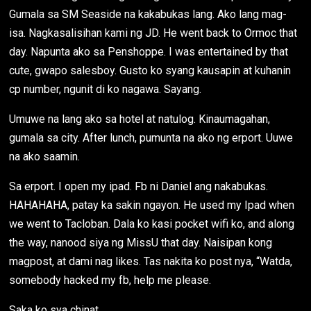
Gumala sa SM Seaside na kakabukas lang. Ako lang mag-
isa. Nagkasalisihan kami ng JD. He went back to Ormoc that
day. Napunta ako sa Penshoppe. I was entertained by that
cute, gwapo salesboy. Gusto ko syang kausapin at kuhanin
cp number, ngunit di ko nagawa. Sayang.
Umuwe na lang ako sa hotel at natulog. Kinaumagahan,
gumala sa city. After lunch, pumunta na ako ng erport. Uuwe
na ako saamin.
Sa erport. I open my ipad. Fb ni Daniel ang nakabukas.
HAHAHAHA, patay ka sakin ngayon. He used my Ipad when
we went to Tacloban. Dala ko kasi pocket wifi ko, and along
the way, nanood siya ng MissU that day. Naisipan kong
magpost, at dami nag likes. Tas nakita ko post nya, “Watda,
somebody hacked my fb, help me please.
Saka ko sya chinat.