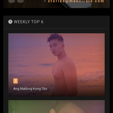
-
stories@mencircle.com
WEEKLY TOP 6
1
Ang Malibog Kong Tito