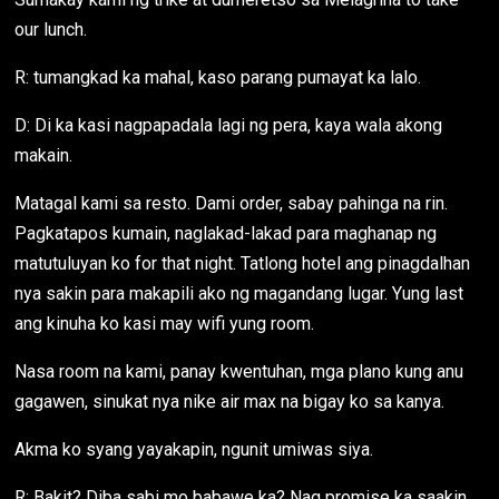
our lunch.
R: tumangkad ka mahal, kaso parang pumayat ka lalo.
D: Di ka kasi nagpapadala lagi ng pera, kaya wala akong
makain.
Matagal kami sa resto. Dami order, sabay pahinga na rin.
Pagkatapos kumain, naglakad-lakad para maghanap ng
matutuluyan ko for that night. Tatlong hotel ang pinagdalhan
nya sakin para makapili ako ng magandang lugar. Yung last
ang kinuha ko kasi may wifi yung room.
Nasa room na kami, panay kwentuhan, mga plano kung anu
gagawen, sinukat nya nike air max na bigay ko sa kanya.
Akma ko syang yayakapin, ngunit umiwas siya.
R: Bakit? Diba sabi mo babawe ka? Nag promise ka saakin.