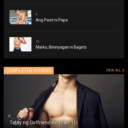
9
Ang Pwet ni Papa
10
Marko, Bininyagan ni Bagets
COMPLETED STORIES
VIEW ALL
Tatay ng Girlfriend Ko (Part 1)