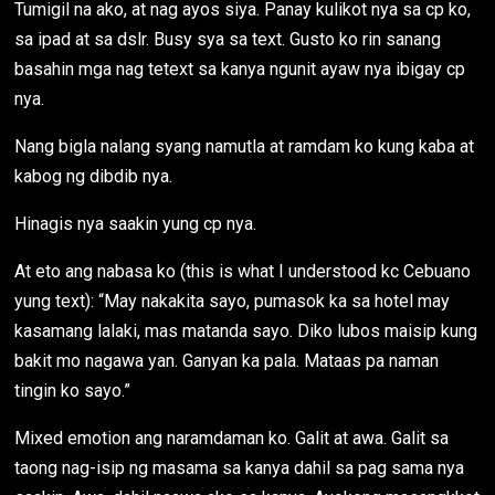
Tumigil na ako, at nag ayos siya. Panay kulikot nya sa cp ko,
sa ipad at sa dslr. Busy sya sa text. Gusto ko rin sanang
basahin mga nag tetext sa kanya ngunit ayaw nya ibigay cp
nya.
Nang bigla nalang syang namutla at ramdam ko kung kaba at
kabog ng dibdib nya.
Hinagis nya saakin yung cp nya.
At eto ang nabasa ko (this is what I understood kc Cebuano
yung text): “May nakakita sayo, pumasok ka sa hotel may
kasamang lalaki, mas matanda sayo. Diko lubos maisip kung
bakit mo nagawa yan. Ganyan ka pala. Mataas pa naman
tingin ko sayo.”
Mixed emotion ang naramdaman ko. Galit at awa. Galit sa
taong nag-isip ng masama sa kanya dahil sa pag sama nya