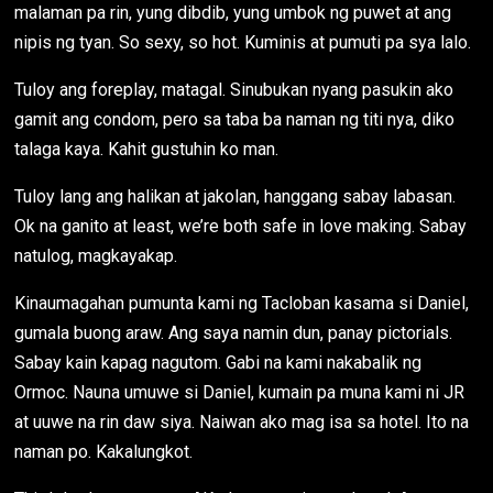
malaman pa rin, yung dibdib, yung umbok ng puwet at ang
nipis ng tyan. So sexy, so hot. Kuminis at pumuti pa sya lalo.
Tuloy ang foreplay, matagal. Sinubukan nyang pasukin ako
gamit ang condom, pero sa taba ba naman ng titi nya, diko
talaga kaya. Kahit gustuhin ko man.
Tuloy lang ang halikan at jakolan, hanggang sabay labasan.
Ok na ganito at least, we’re both safe in love making. Sabay
natulog, magkayakap.
Kinaumagahan pumunta kami ng Tacloban kasama si Daniel,
gumala buong araw. Ang saya namin dun, panay pictorials.
Sabay kain kapag nagutom. Gabi na kami nakabalik ng
Ormoc. Nauna umuwe si Daniel, kumain pa muna kami ni JR
at uuwe na rin daw siya. Naiwan ako mag isa sa hotel. Ito na
naman po. Kakalungkot.