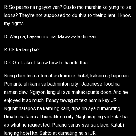
R: So paano na ngayon yan? Gusto mo murahin ko yung fo sa
labas? They’re not supoosed to do this to their client. I know
my rights.
D: Wag na, hayaan mo na. Mawawala din yan.
R: Ok ka lang ba?
D: OO, ok ako, I know how to handle this.
Nung dumilim na, lumabas kami ng hotel, kakain ng hapunan.
Pumunta uli kami sa badminton city- Japanese food na
naman daw. Ngayon lang uli sya makakapunta doon. And he
enjoyed it so much. Panay tawag at text namin kay JR.
Ngunit natapos na kami ng kain, dipa rin sya dumarating.
Umalis na kami at bumalik sa city. Naghanap ng videoke bar
as what he requested. Parang sanay sya sa place. Katabi
lang ng hotel ko. Sakto at dumating na si JR.