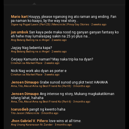
Mario kart
Houyyy, please nganong ing ato raman ang ending. Fan
pa naman ko kaayo, by the way real story...
Sigaw ng Pugad Lawin (Part 23) | Mencircle | Pinoy Gay Stories
·
2 weeks ago
jun umbok
San kaya pede maka nood ng ganyan ganyan fantasy ko
eh hehe may lumalaspag sakin na 25 yo plus na...
Ang Batang Bading na si Angel
·
2 weeks ago
Jayjay
Nag bebenta kapa?
Ang Batang Bading na si Angel
·
2 weeks ago
Cerjayy
Kamusta naman? May naka trip ka na dyan?
Cinehan sa Market Place
·
2 weeks ago
Nick
Nag work ako dyan as porter e
Cinehan sa Market Place
·
3 weeks ago
Jensen Dimaupo
Grabe sunod sunod ung plot twist HAHAHA
Ama, Tito, Ako at Ama ng Best Friend Ko (Part 8)
·
3 months ago
Jensen Dimaupo
Ang intense ng story, Mukang magkakatikiman
silang lahat, hahaha
Ama, Tito, Ako at Ama ng Best Friend Ko (Part 6)
·
3 months ago
Icarusdieb
pangit ng kwento haha
Tito Jason | Mencircle
·
3 months ago
Jhon Gabriel V. Piñero
love wins at all time.
Ang Unang Karanasan Ni Zander
·
3 months ago