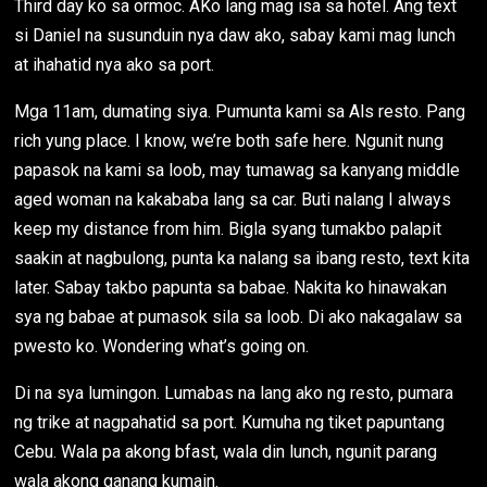
Third day ko sa ormoc. AKo lang mag isa sa hotel. Ang text
si Daniel na susunduin nya daw ako, sabay kami mag lunch
at ihahatid nya ako sa port.
Mga 11am, dumating siya. Pumunta kami sa Als resto. Pang
rich yung place. I know, we’re both safe here. Ngunit nung
papasok na kami sa loob, may tumawag sa kanyang middle
aged woman na kakababa lang sa car. Buti nalang I always
keep my distance from him. Bigla syang tumakbo palapit
saakin at nagbulong, punta ka nalang sa ibang resto, text kita
later. Sabay takbo papunta sa babae. Nakita ko hinawakan
sya ng babae at pumasok sila sa loob. Di ako nakagalaw sa
pwesto ko. Wondering what’s going on.
Di na sya lumingon. Lumabas na lang ako ng resto, pumara
ng trike at nagpahatid sa port. Kumuha ng tiket papuntang
Cebu. Wala pa akong bfast, wala din lunch, ngunit parang
wala akong ganang kumain.