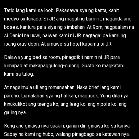
Tatlo lang kami sa loob. Pakasawa sya ng kanta, kahit
medyo sintunado. Si JR ang magaling bumirit, maganda ang
boses, kantura pala siya ng simbahan. At 9pm, nagpaalam na
si Daniel na uuwi, naiwan kami ni JR. nagtagal pa kami ng
isang oras doon. At umuwe sa hotel kasama si JR.
Dalawa yung bed sa room, pinagdikit namin ni JR para
lumapad at makapaggulong-gulong. Gusto ko magkatabi
kami sa tulog.
At nagsimula uli ang romansahan. Naka brief lang kami
pareho. Lumalaban sya ng halikan, mapusok. Yung dila nya
kinukulikot ang taenga ko, ang leeg ko, ang nipols ko, ang
galing nya.
Kung anu ginawa nya saakin, ganun din ginawa ko sa kanya.
Sabay na kami ng hubo, walang pinagbago sa katawan nya,