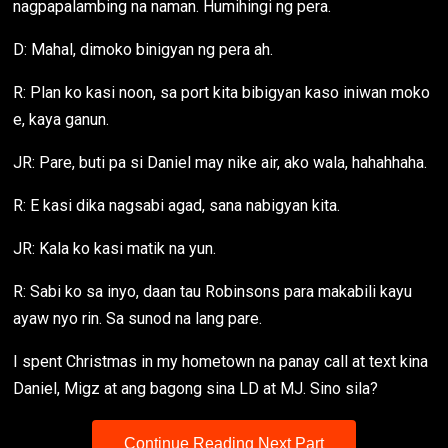
nagpapalambing na naman. Humihingi ng pera.
D: Mahal, dimoko binigyan ng pera ah.
R: Plan ko kasi noon, sa port kita bibigyan kaso iniwan moko
e, kaya ganun.
JR: Pare, buti pa si Daniel may nike air, ako wala, hahahhaha.
R: E kasi dika nagsabi agad, sana nabigyan kita.
JR: Kala ko kasi matik na yun.
R: Sabi ko sa inyo, daan tau Robinsons para makabili kayu
ayaw nyo rin. Sa sunod na lang pare.
I spent Christmas in my hometown na panay call at text kina
Daniel, Migz at ang bagong sina LD at MJ. Sino sila?
Continue Reading Next Part