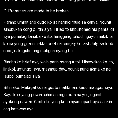
D: Promises are made to be broken.
Parang uminit ang dugo ko sa narinig mula sa kanya. Ngunit
sinubukan kong pilitin siya. I tried to unbuttoned his pants, di
sya pumalag, binaba ko ito, hanggang tuhod, ngayon nakikita
ko na yung green nekko brief na binigay ko last July, sa loob
noon, nakaguhit ang matigas nyang titi.
Binaba ko brief nya, wala parin syang tutol. Hinawakan ko ito,
jinakol, umungol sya, masarap daw, ngunit nung akma ko ng
isubo, pumalag siya.
Bitin ako. Matagal ko na gusto matikman, kaso matigas siya.
Kaya ko syang puwersahin sa mga oras na yun, ngunit
ayokong gawen. Gusto ko yung kusa nyang ipaubaya saakin
ang katawan nya.