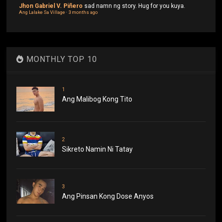
Jhon Gabriel V. Piñero
sad namn ng story. Hug for you kuya.
Ang Lalake Sa Village
·
3 months ago
MONTHLY TOP 10
1
Ang Malibog Kong Tito
2
Sikreto Namin Ni Tatay
3
Ang Pinsan Kong Dose Anyos