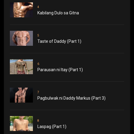
4
Kabilang Dulo sa Gitna
5
Taste of Daddy (Part 1)
6
Parausan ni Itay (Part 1)
7
Pagbulwak ni Daddy Markus (Part 3)
8
Laspag (Part 1)