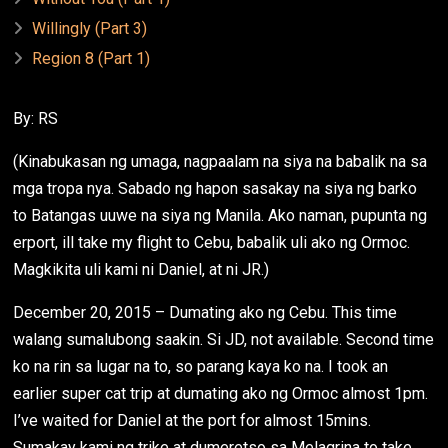
Willingly (Part 3)
Region 8 (Part 1)
By: RS
(Kinabukasan ng umaga, nagpaalam na siya na babalik na sa
mga tropa nya. Sabado ng hapon sasakay na siya ng barko
to Batangas uuwe na siya ng Manila. Ako naman, pupunta ng
erport, ill take my flight to Cebu, babalik uli ako ng Ormoc.
Magkikita uli kami ni Daniel, at ni JR.)
December 20, 2015 – Dumating ako ng Cebu. This time
walang sumalubong saakin. Si JD, not available. Second time
ko na rin sa lugar na to, so parang kaya ko na. I took an
earlier super cat trip at dumating ako ng Ormoc almost 1pm.
I’ve waited for Daniel at the port for almost 15mins.
Sumakay kami ng trike at dumeretso sa Melagrina to take