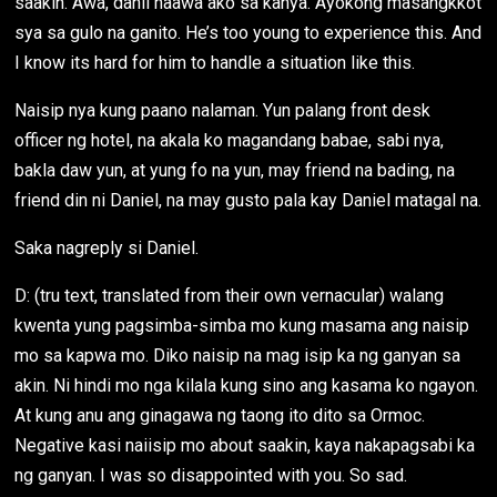
saakin. Awa, dahil naawa ako sa kanya. Ayokong masangkkot
sya sa gulo na ganito. He’s too young to experience this. And
I know its hard for him to handle a situation like this.
Naisip nya kung paano nalaman. Yun palang front desk
officer ng hotel, na akala ko magandang babae, sabi nya,
bakla daw yun, at yung fo na yun, may friend na bading, na
friend din ni Daniel, na may gusto pala kay Daniel matagal na.
Saka nagreply si Daniel.
D: (tru text, translated from their own vernacular) walang
kwenta yung pagsimba-simba mo kung masama ang naisip
mo sa kapwa mo. Diko naisip na mag isip ka ng ganyan sa
akin. Ni hindi mo nga kilala kung sino ang kasama ko ngayon.
At kung anu ang ginagawa ng taong ito dito sa Ormoc.
Negative kasi naiisip mo about saakin, kaya nakapagsabi ka
ng ganyan. I was so disappointed with you. So sad.