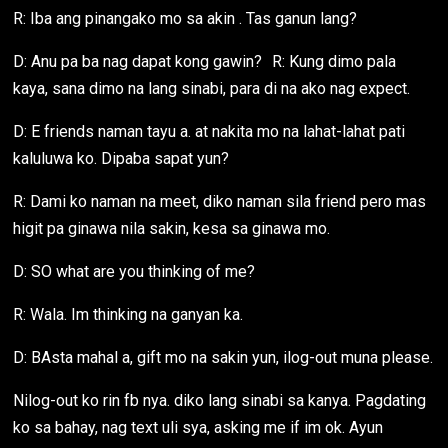
R: Iba ang pinangako mo sa akin . Tas ganun lang?
D: Anu pa ba nag dapat kong gawin? R: Kung dimo pala
kaya, sana dimo na lang sinabi, para di na ako nag expect.
D: E friends naman tayu a. at nakita mo na lahat-lahat pati
kaluluwa ko. Dipaba sapat yun?
R: Dami ko naman na meet, diko naman sila friend pero mas
higit pa ginawa nila sakin, kesa sa ginawa mo.
D: SO what are you thinking of me?
R: Wala. Im thinking na ganyan ka.
D: BAsta mahal a, gift mo na sakin yun, ilog-out muna please.
Nilog-out ko rin fb nya. diko lang sinabi sa kanya. Pagdating
ko sa bahay, nag text uli sya, asking me if im ok. Ayun