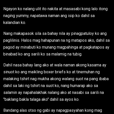
Ngayon ko nalang ulit ito nakita at masasabi kong lalo itong
naging yummy, napatawa naman ang isip ko dahil sa
kalandian ko.
Nang makapasok sila sa bahay nila ay pinagpatuloy ko ang
paglilinis. Halos mag hahapunan na ng matapos ako, dahil sa
pagod ay minabuti ko munang magpahinga at pagkatapos ay
binabad ko ang sarili ko sa malamig na tubig.
Dahil nasa bahay lang ako at wala naman akong kasama ay
sinuot ko ang maikling boxer briefs ko at tinernuhan ng
malaking tshirt nag mukha akong walang suot na pang ibaba
dahil sa laki ng tshirt na suot ko, nang humarap ako sa
salamin ay napahalakhak nalang ako at nasabi sa sarili na
"baklang bakla talaga ako" dahil sa ayos ko.
Bandang alas otso ng gabi ay napagpasyahan kong mag