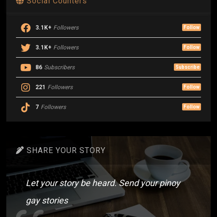
Social Counters
3.1K+
Followers
Follow
3.1K+
Followers
Follow
86
Subscribers
Subscribe
221
Followers
Follow
7
Followers
Follow
SHARE YOUR STORY
Let your story be heard. Send your pinoy
gay stories