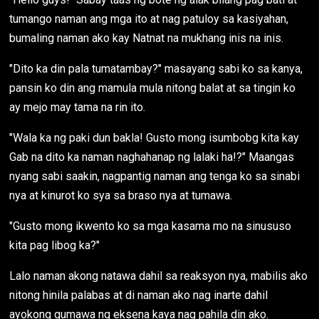
tumango naman ang mga ito at nag patuloy sa kasiyahan,
bumaling naman ako kay Natnat na mukhang inis na inis.
"Dito ka din pala tumatambay?" masayang sabi ko sa kanya,
pansin ko din ang mamula mula nitong balat at sa tingin ko
ay mejo may tama na rin ito.
"Wala ka ng paki dun bakla! Gusto mong isumbobg kita kay
Gab na dito ka naman naghahanap ng lalaki ha!?" Maangas
nyang sabi saakin, nagpantig naman ang tenga ko sa sinabi
nya at kinurot ko sya sa braso nya at tumawa.
"Gusto mong ikwento ko sa mga kasama mo na sinususo
kita pag libog ka?"
Lalo naman akong natawa dahil sa reaksyon nya, mabilis ako
nitong hinila palabas at di naman ako nag inarte dahil
ayokong gumawa ng eksena kaya nag pahila din ako.