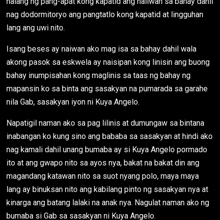
nalang ng pang-apat kong kapatid ang naiiwan sa bahay dahil
nag dodormitoryo ang pangtatlo kong kapatid at lingguhan
lang ang uwi nito.
Isang beses ay naiwan ako mag isa sa bahay dahil wala
akong pasok sa eskwela ay naisipan kong linisin ang buong
bahay inumpisahan kong maglinis sa taas ng bahay ng
mapansin ko sa binta ang sasakyan na pumarada sa garahe
nila Gab, sasakyan iyon ni Kuya Angelo.
Napatigil naman ako sa pag lilinis at dumungaw sa bintana
inabangan ko kung sino ang bababa sa sasakyan at hindi ako
nag kamali dahil unang bumaba ay si Kuya Angelo pormado
ito at ang gwapo nito sa ayos nya, bakat na bakat din ang
magandang katawan nito sa suot nyang polo, maya maya
lang ay binuksan nito ang kabilang pinto ng sasakyan nya at
kinarga ang batang lalaki na anak nya. Nagulat naman ako ng
bumaba si Gab sa sasakyan ni Kuya Angelo.