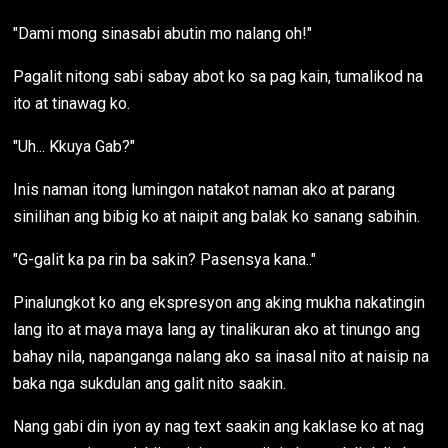
"Dami mong sinasabi abutin mo nalang oh!"
Pagalit nitong sabi sabay abot ko sa pag kain, tumalikod na
ito at tinawag ko.
"Uh... Kkuya Gab?"
Inis naman itong lumingon natakot naman ako at parang
sinilihan ang bibig ko at naipit ang balak ko sanang sabihin.
"G-galit ka pa rin ba sakin? Pasensya kana.."
Pinalungkot ko ang ekspresyon ang aking mukha nakatingin
lang ito at maya maya lang ay tinalikuran ako at tinungo ang
bahay nila, napanganga nalang ako sa inasal nito at naisip na
baka nga sukdulan ang galit nito saakin.
Nang gabi din iyon ay nag text saakin ang kaklase ko at nag