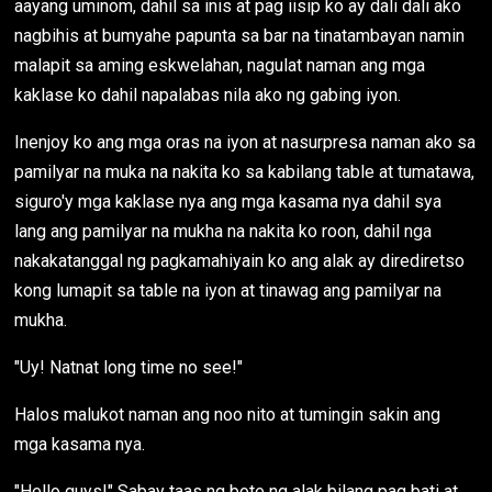
aayang uminom, dahil sa inis at pag iisip ko ay dali dali ako
nagbihis at bumyahe papunta sa bar na tinatambayan namin
malapit sa aming eskwelahan, nagulat naman ang mga
kaklase ko dahil napalabas nila ako ng gabing iyon.
Inenjoy ko ang mga oras na iyon at nasurpresa naman ako sa
pamilyar na muka na nakita ko sa kabilang table at tumatawa,
siguro'y mga kaklase nya ang mga kasama nya dahil sya
lang ang pamilyar na mukha na nakita ko roon, dahil nga
nakakatanggal ng pagkamahiyain ko ang alak ay dirediretso
kong lumapit sa table na iyon at tinawag ang pamilyar na
mukha.
"Uy! Natnat long time no see!"
Halos malukot naman ang noo nito at tumingin sakin ang
mga kasama nya.
"Hello guys!" Sabay taas ng bote ng alak bilang pag bati at