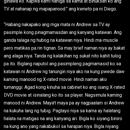
ginawa ko. Kapwa kami nahiga sa kama at binuksan ko ang
TV at nahanap ng mapapanood.” ang kwneto pa ni Diego.
“Habang nakapako ang mga mata ni Andrew sa TV ay
pasimple kong pinagmamasdan ang kanyang katawan. Ang
ganda talaga ng hubog na katawan niya. Hindi ma-muscle
pero matikas pa rin tignan. Sa may brief naman niya ay bakat
ang alaga niya. Tanda ng kalakihan ng sukat nito kahit tulog
pa ito. Biglang naputol ang pasimpleng pagmamasid ko sa
katawan ni Andrew ng tanungin niya ako na kung pwede daw
kaming manood ng X-rated movie. Hindi naman ako
tumanggi. Agad kong kinuha sa cabinet ko ang isang X-rated
DVD movie at isinalang ko ito sa player. Nagsimula kaming
manood ni Andrew. Maya’t maya pa ay nagpaalam si Andrew
na kukuha lang ng tubig. Pagtayo niya sa kama ay halatang
halata na matigas na ang kanyang ari. Bigla ko siyang biniro
na kung ano yang nakabukol sa harapan niya. Bigla niyang