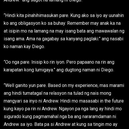
“Hindi kita pinahihimasukan pare. Kung ako sa iyo ay uunahin
ko ang obligasyon ko sa buhay. Remember may anak ka na
at isipin mo na lamang na may isang bata ang mawawalan ng
isang ama. Ama na gagabay sa kanyang paglaki.” ang nasabi
ko naman kay Diego.
“Oo nga pare. Inisip ko rin iyon. Pero papaano na rin ang
karapatan kong lumigaya.” ang dugtong naman ni Diego.
“Well ganito yun pare. Based on my experience, mas marami
ang hindi tumatagal na relasyon na tulad ng nais mong
mangyari sa inyo ni Andrew. Hindi mo masasabi in the future
kung kayo pa rin ni Andrew. Ngayon pa nga lang ay hindi mo
sigurado kung pagmamahal nga ba ang nararamdaman ni
Andrew sa iyo. Bata pa si Andrew at kung sa tingin mo ay