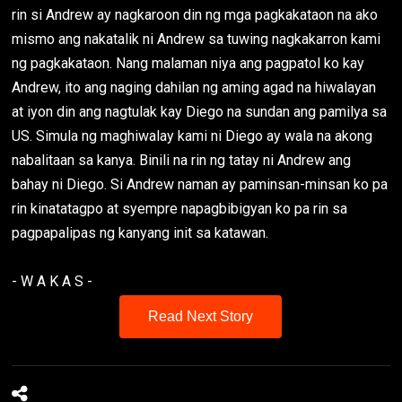
rin si Andrew ay nagkaroon din ng mga pagkakataon na ako
mismo ang nakatalik ni Andrew sa tuwing nagkakarron kami
ng pagkakataon. Nang malaman niya ang pagpatol ko kay
Andrew, ito ang naging dahilan ng aming agad na hiwalayan
at iyon din ang nagtulak kay Diego na sundan ang pamilya sa
US. Simula ng maghiwalay kami ni Diego ay wala na akong
nabalitaan sa kanya. Binili na rin ng tatay ni Andrew ang
bahay ni Diego. Si Andrew naman ay paminsan-minsan ko pa
rin kinatatagpo at syempre napagbibigyan ko pa rin sa
pagpapalipas ng kanyang init sa katawan.
- W A K A S -
Read Next Story