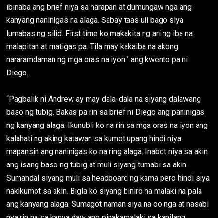
ibinaba ang brief niya sa harapan at dumungaw nga ang
kanyang naninigas na alaga. Sabay taas uli bago siya
lumabas ng silid. First time ko makakita ng ari ng iba na
malapitan at matigas pa. Tila may kakaiba na akong
nararamdaman ng mga oras na iyon.” ang kwento pa ni
Diego.
“Pagbalik ni Andrew ay may dala-dala na siyang dalawang
baso ng tubig. Bakas pa rin sa brief ni Diego ang paninigas
ng kanyang alaga. Ikunubli ko na rin sa mga oras na iyon ang
kalahati ng aking katawan sa kumot upang hindi niya
mapansin ang naninigas ko na ring alaga. Inabot niya sa akin
ang isang baso ng tubig at muli siyang tumabi sa akin.
Sumandal siyang muli sa headboard ng kama pero hindi siya
nakikumot sa akin. Bigla ko siyang biniro na malaki na pala
ang kanyang alaga. Sumagot naman siya na oo nga at nasabi
nya rin na sa kanya daw ang pinakamalaki sa kanilang