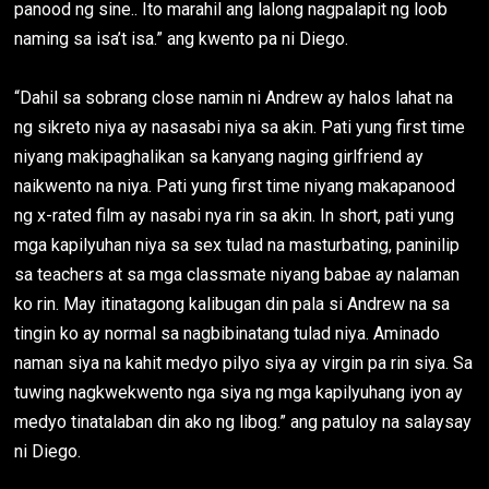
panood ng sine.. Ito marahil ang lalong nagpalapit ng loob
naming sa isa’t isa.” ang kwento pa ni Diego.
“Dahil sa sobrang close namin ni Andrew ay halos lahat na
ng sikreto niya ay nasasabi niya sa akin. Pati yung first time
niyang makipaghalikan sa kanyang naging girlfriend ay
naikwento na niya. Pati yung first time niyang makapanood
ng x-rated film ay nasabi nya rin sa akin. In short, pati yung
mga kapilyuhan niya sa sex tulad na masturbating, paninilip
sa teachers at sa mga classmate niyang babae ay nalaman
ko rin. May itinatagong kalibugan din pala si Andrew na sa
tingin ko ay normal sa nagbibinatang tulad niya. Aminado
naman siya na kahit medyo pilyo siya ay virgin pa rin siya. Sa
tuwing nagkwekwento nga siya ng mga kapilyuhang iyon ay
medyo tinatalaban din ako ng libog.” ang patuloy na salaysay
ni Diego.