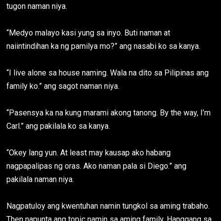
tugon naman niya.
“Medyo malayo kasi yung sa inyo. Buti naman at
naiintindihan ka ng pamilya mo?” ang nasabi ko sa kanya.
“I live alone sa house naming. Wala na dito sa Pilipinas ang
family ko.” ang sagot naman niya.
“Pasensya ka na kung marami akong tanong. By the way, I’m
Carl.” ang pakilala ko sa kanya.
“Okey lang yun. At least may kausap ako habang
nagpapalipas ng oras. Ako naman pala si Diego.” ang
pakilala naman niya.
Nagpatuloy ang kwentuhan namin tungkol sa aming trabaho.
Then napunta ang topic namin sa aming family. Hanggang sa