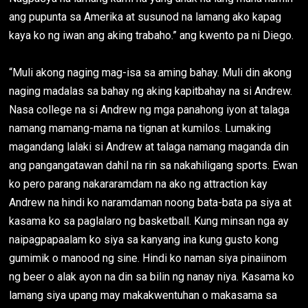
ang pupunta sa Amerika at susunod na lamang ako kapag
kaya ko ng iwan ang aking trabaho.” ang kwento pa ni Diego.
“Muli akong naging mag-isa sa aming bahay. Muli din akong
naging madalas sa bahay ng aking kapitbahay na si Andrew.
Nasa college na si Andrew ng mga panahong iyon at talaga
namang mamang-mama na tignan at kumilos. Lumaking
magandang lalaki si Andrew at talaga namang maganda din
ang pangangatawan dahil na rin sa nakahiligang sports. Ewan
ko pero parang nakararamdam na ako ng attraction kay
Andrew na hindi ko naramdaman noong bata-bata pa siya at
kasama ko sa paglalaro ng basketball. Kung minsan nga ay
naipagpapaalam ko siya sa kanyang ina kung gusto kong
gumimik o manood ng sine. Hindi ko naman siya pinaiinom
ng beer o alak ayon na din sa bilin ng nanay niya. Kasama ko
lamang siya upang may makakwentuhan o makasama sa