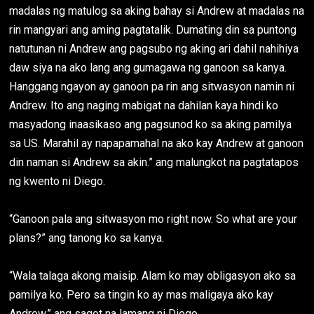
madalas ng matulog sa aking bahay si Andrew at madalas na
rin mangyari ang aming pagtatalik. Dumating din sa puntong
natutunan ni Andrew ang pagsubo ng aking ari dahil nahihiya
daw siya na ako lang ang gumagawa ng ganoon sa kanya.
Hanggang ngayon ay ganoon pa rin ang sitwasyon namin ni
Andrew. Ito ang naging mabigat na dahilan kaya hindi ko
masyadong inaasikaso ang pagsunod ko sa aking pamilya
sa US. Marahil ay napapamahal na ako kay Andrew at ganoon
din naman si Andrew sa akin.” ang malungkot na pagtatapos
ng kwento ni Diego.
“Ganoon pala ang sitwasyon mo right now. So what are your
plans?” ang tanong ko sa kanya.
“Wala talaga akong maisip. Alam ko may obligasyon ako sa
pamilya ko. Pero sa tingin ko ay mas maligaya ako kay
Andrew.” ang sagot na lamang ni Diego.