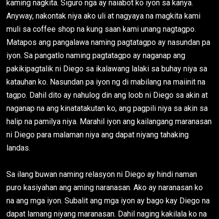
kaming nagkita. Siguro nga ay naiabot ko iyon sa kanya.
Anyway, nakontak niya ako uli at nagyaya na magkita kami
muli sa coffee shop na kung saan kami unang nagtagpo.
Matapos ang pangalawa naming pagtatagpo ay nasundan pa
iyon. Sa pangatlo naming pagtatagpo ay naganap ang
pakikipagtalik ni Diego sa ikalawang lalaki sa buhay niya sa
katauhan ko. Nasundan pa iyon ng di mabilang na maiinit na
tagpo. Dahil dito ay nahulog din ang loob ni Diego sa akin at
naganap na ang kinatatakutan ko, ang pagpili niya sa akin sa
halip na pamilya niya. Marahil iyon ang kailangang maranasan
ni Diego para malaman niya ang dapat niyang tahaking
landas.
Sa ilang buwan naming relasyon ni Diego ay hindi naman
puro kasiyahan ang aming naranasan. Ako ay naranasan ko
na ang mga iyon. Subalit ang mga iyon ay bago kay Diego na
dapat lamang niyang maranasan. Dahil naging kakilala ko na