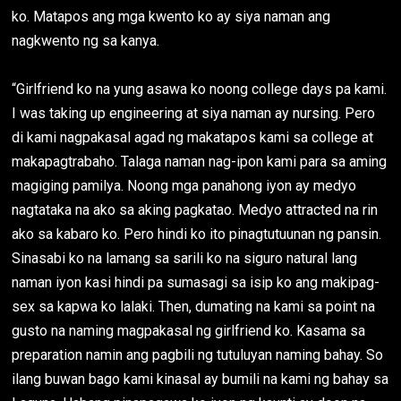
ko. Matapos ang mga kwento ko ay siya naman ang
nagkwento ng sa kanya.
“Girlfriend ko na yung asawa ko noong college days pa kami.
I was taking up engineering at siya naman ay nursing. Pero
di kami nagpakasal agad ng makatapos kami sa college at
makapagtrabaho. Talaga naman nag-ipon kami para sa aming
magiging pamilya. Noong mga panahong iyon ay medyo
nagtataka na ako sa aking pagkatao. Medyo attracted na rin
ako sa kabaro ko. Pero hindi ko ito pinagtutuunan ng pansin.
Sinasabi ko na lamang sa sarili ko na siguro natural lang
naman iyon kasi hindi pa sumasagi sa isip ko ang makipag-
sex sa kapwa ko lalaki. Then, dumating na kami sa point na
gusto na naming magpakasal ng girlfriend ko. Kasama sa
preparation namin ang pagbili ng tutuluyan naming bahay. So
ilang buwan bago kami kinasal ay bumili na kami ng bahay sa