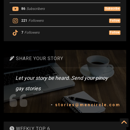
86
Subscribers
Subscribe
221
Followers
Follow
7
Followers
Follow
SHARE YOUR STORY
Let your story be heard. Send your pinoy
gay stories
-
stories@mencircle.com
WEEKLY TOP 6