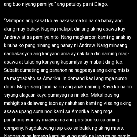
ang buo niyang pamilya.” ang patuloy pa ni Diego.
“Matapos ang kasal ko ay nakasama ko na sa bahay ang
aking may bahay. Naging malapit din ang aking asawa kay
Andrew at sa pamilya nito. Nang magkaroon kami ng anak ay
kinuha ko pang ninang ang nanay ni Andrew. Nang minsang
nagbakasyon ang kanyang ama ay nakilala din naming mag-
asawa at tulad ng kanyang kapamilya ay mabait ding tao.
Subalit dumating ang panahon na nagpasya ang aking misis
na magtrabaho sa Amerika. In demand kasi ang mga nurse
doon. Mag-iisang taon na rin ang anak naming. Kaya ko na rin
siyang alagaan kaya pumayag na rin ako. Makalipas ng
mahigit sa dalawang taon ay nakuhaan kami ng visa ng aking
asawa upang sumunod kami sa Amerika. Nang mga
panahong iyon ay maayos na ang position ko sa aming
company. Nagdalawang isip ako sa balak ng aking misis.
Nagpasya na lamang kami na yung anak na lang muna namin