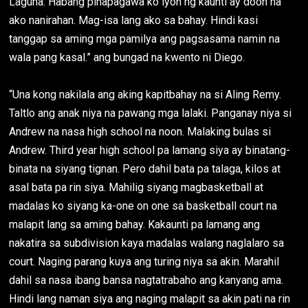
Laguna. Habang pinapagawa ko iyon ng kaunti ay doon na
ako nanirahan. Mag-isa lang ako sa bahay. Hindi kasi
tanggap sa aming mga pamilya ang pagsasama namin na
wala pang kasal.” ang bungad na kwento ni Diego.
“Una kong nakilala ang aking kapitbahay na si Aling Remy.
Taltlo ang anak niya na pawang mga lalaki. Panganay niya si
Andrew na nasa high school na noon. Malaking bulas si
Andrew. Third year high school pa lamang siya ay binatang-
binata na siyang tignan. Pero dahil bata pa talaga, kilos at
asal bata pa rin siya. Mahilig siyang magbasketball at
madalas ko siyang ka-one on one sa basketball court na
malapit lang sa aming bahay. Kakaunti pa lamang ang
nakatira sa subdivision kaya madalas walang naglalaro sa
court. Naging parang kuya ang turing niya sa akin. Marahil
dahil sa nasa ibang bansa nagtatrabaho ang kanyang ama.
Hindi lang naman siya ang naging malapit sa akin pati na rin