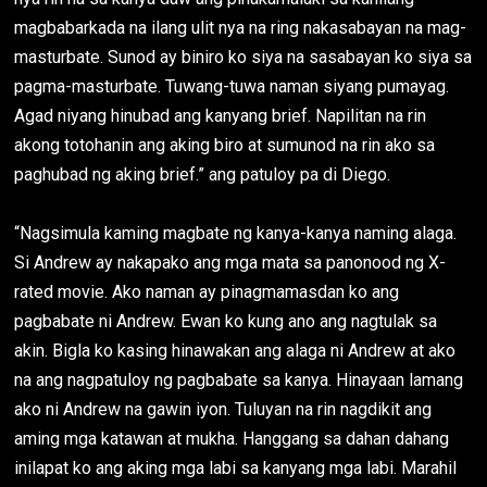
magbabarkada na ilang ulit nya na ring nakasabayan na mag-
masturbate. Sunod ay biniro ko siya na sasabayan ko siya sa
pagma-masturbate. Tuwang-tuwa naman siyang pumayag.
Agad niyang hinubad ang kanyang brief. Napilitan na rin
akong totohanin ang aking biro at sumunod na rin ako sa
paghubad ng aking brief.” ang patuloy pa di Diego.
“Nagsimula kaming magbate ng kanya-kanya naming alaga.
Si Andrew ay nakapako ang mga mata sa panonood ng X-
rated movie. Ako naman ay pinagmamasdan ko ang
pagbabate ni Andrew. Ewan ko kung ano ang nagtulak sa
akin. Bigla ko kasing hinawakan ang alaga ni Andrew at ako
na ang nagpatuloy ng pagbabate sa kanya. Hinayaan lamang
ako ni Andrew na gawin iyon. Tuluyan na rin nagdikit ang
aming mga katawan at mukha. Hanggang sa dahan dahang
inilapat ko ang aking mga labi sa kanyang mga labi. Marahil