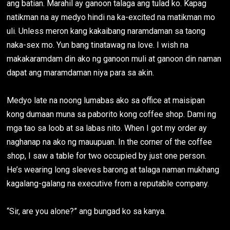
ang batian. Marahil ay ganoon talaga ang tulad ko. Kapag
natikman na ay medyo hindi na ka-excited na matikman mo
uli. Unless meron kang kakaibang naramdaman sa taong
naka-sex mo. Yun bang tinatawag na love. I wish na
makakaramdam din ako ng ganoon muli at ganoon din naman
dapat ang maramdaman niya para sa akin.
Medyo late na noong lumabas ako sa office at maisipan
kong dumaan muna sa paborito kong coffee shop. Dami ng
mga tao sa loob at sa labas nito. When I got my order ay
naghanap na ako ng mauupuan. In the corner of the coffee
shop, I saw a table for two occupied by just one person.
He’s wearing long sleeves barong at talaga naman mukhang
kagalang-galang na executive from a reputable company.
“Sir, are you alone?” ang bungad ko sa kanya.