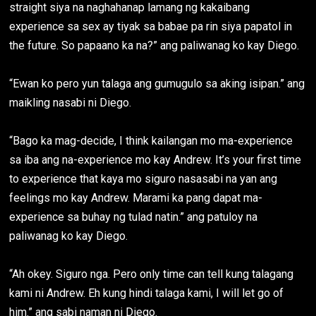
straight siya na naghahanap lamang ng kakaibang
experience sa sex ay tiyak sa babae pa rin siya papatol in
the future. So papaano ka na?” ang paliwanag ko kay Diego.
“Ewan ko pero yun talaga ang gumugulo sa aking isipan.” ang
maikling nasabi ni Diego.
“Bago ka mag-decide, I think kailangan mo ma-experience
sa iba ang na-experience mo kay Andrew. It’s your first time
to experience that kaya mo siguro nasasabi na yan ang
feelings mo kay Andrew. Marami ka pang dapat ma-
experience sa buhay ng tulad natin.” ang patuloy na
paliwanag ko kay Diego.
“Ah okey. Siguro nga. Pero only time can tell kung talagang
kami ni Andrew. Eh kung hindi talaga kami, I will let go of
him.” ang sabi naman ni Diego.