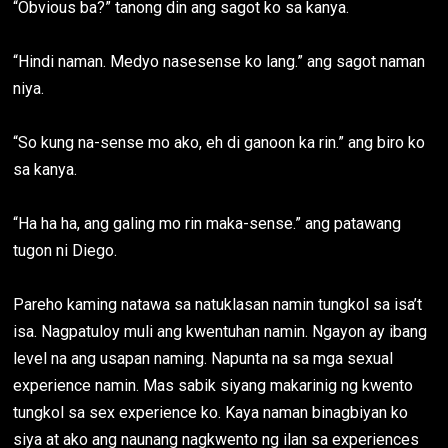
“Obvious ba?” tanong din ang sagot ko sa kanya.
“Hindi naman. Medyo nasesense ko lang.” ang sagot naman
niya.
“So kung na-sense mo ako, eh di ganoon ka rin.” ang biro ko
sa kanya.
“Ha ha ha, ang galing mo rin maka-sense.” ang patawang
tugon ni Diego.
Pareho kaming natawa sa natuklasan namin tungkol sa isa’t
isa. Nagpatuloy muli ang kwentuhan namin. Ngayon ay ibang
level na ang usapan naming. Napunta na sa mga sexual
experience namin. Mas sabik siyang makarinig ng kwento
tungkol sa sex experience ko. Kaya naman binagbiyan ko
siya at ako ang naunang nagkwento ng ilan sa experiences