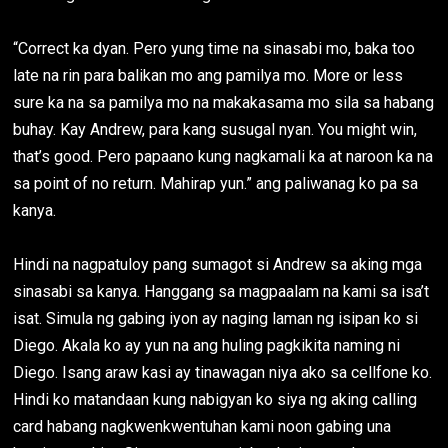
“Correct ka dyan. Pero yung time na sinasabi mo, baka too
late na rin para balikan mo ang pamilya mo. More or less
sure ka na sa pamilya mo na makakasama mo sila sa habang
buhay. Kay Andrew, para kang susugal nyan. You might win,
that’s good. Pero papaano kung nagkamali ka at naroon ka na
sa point of no return. Mahirap yun.” ang paliwanag ko pa sa
kanya.
Hindi na nagpatuloy pang sumagot si Andrew sa aking mga
sinasabi sa kanya. Hanggang sa magpaalam na kami sa isa’t
isat. Simula ng gabing iyon ay naging laman ng isipan ko si
Diego. Akala ko ay yun na ang huling pagkikita naming ni
Diego. Isang araw kasi ay tinawagan niya ako sa cellfone ko.
Hindi ko matandaan kung nabigyan ko siya ng aking calling
card habang nagkwenkwentuhan kami noon gabing una