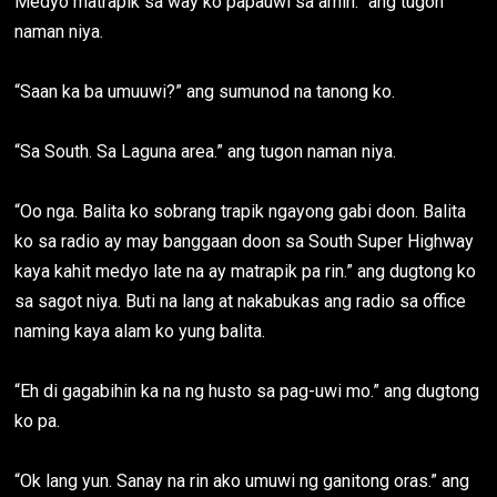
Medyo matrapik sa way ko papauwi sa amin.” ang tugon
naman niya.
“Saan ka ba umuuwi?” ang sumunod na tanong ko.
“Sa South. Sa Laguna area.” ang tugon naman niya.
“Oo nga. Balita ko sobrang trapik ngayong gabi doon. Balita
ko sa radio ay may banggaan doon sa South Super Highway
kaya kahit medyo late na ay matrapik pa rin.” ang dugtong ko
sa sagot niya. Buti na lang at nakabukas ang radio sa office
naming kaya alam ko yung balita.
“Eh di gagabihin ka na ng husto sa pag-uwi mo.” ang dugtong
ko pa.
“Ok lang yun. Sanay na rin ako umuwi ng ganitong oras.” ang