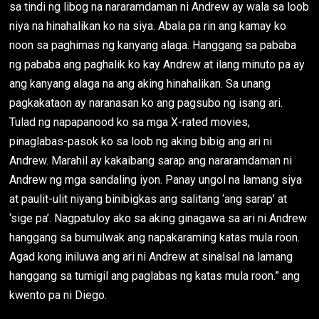
sa tindi ng libog na nararamdaman ni Andrew ay wala sa loob
niya na hinahalikan ko na siya. Abala pa rin ang kamay ko
noon sa paghimas ng kanyang alaga. Hanggang sa pababa
ng pababa ang paghalik ko kay Andrew at ilang minuto pa ay
ang kanyang alaga na ang aking hinahalikan. Sa unang
pagkakataon ay naranasan ko ang pagsubo ng isang ari.
Tulad ng napapanood ko sa mga X-rated movies,
pinaglabas-pasok ko sa loob ng aking bibig ang ari ni
Andrew. Marahil ay kakaibang sarap ang nararamdaman ni
Andrew ng mga sandaling iyon. Panay ungol na lamang siya
at paulit-ulit niyang binibigkas ang salitang ‘ang sarap’ at
‘sige pa’. Nagpatuloy ako sa aking ginagawa sa ari ni Andrew
hanggang sa bumulwak ang napakaraming katas mula roon.
Agad kong iniluwa ang ari ni Andrew at sinalsal na lamang
hanggang sa tumigil ang paglabas ng katas mula roon.” ang
kwento pa ni Diego.