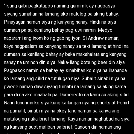
“Isang gabi pagkatapos naming gumimik ay nagpasya
siyang samahan na lamang ako matulog sa aking bahay.
Pinayagan naman siya ng kanyang nanay. Hindi na siya
dumaan pa sa kanilang bahay pag-uwi namin. Medyo
naparami ang inom ko ng gabing iyon. Si Andrew naman,
kaya nagpaalam sa kanyang nanay sa text lamang at hindi na
dumaan sa kanilang bahay ay baka makahalata ang kanyang
nanay na uminon din siya. Naka-ilang bote ng beer din siya.
Pagpasok namin sa bahay ay sinabihan ko siya na ihahanda
ko lamang ang silid na tutulugan niya. Subalit sinabi niya na
pwede naman daw siyang tumabi na lamang sa aking kama
para di na ako maabala pa. Dumeresto na kami sa aking silid.
Nang tunungin ko siya kung kailangan nya ng shorts at t-shirt
na pamalit, sinabi niya na okey lang naman sa kanya ang
matulog ng naka-brief lamang. Kaya naman naghubad na siya
ng kanyang suot maliban sa brief. Ganoon din naman ang