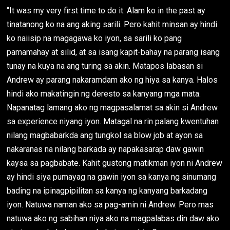
“It was my very first time to do it. Alam ko in the past ay
tinatanong ko na ang aking sarili. Pero kahit minsan ay hindi
ko naiisip na magagawa ko iyon, sa sarili ko pang
pamamahay at silid, at sa isang kapit-bahay na parang isang
tunay na kuya na ang turing sa akin. Matapos labasan si
Andrew ay parang nakaramdam ako ng hiya sa kanya. Halos
hindi ako makatingin ng deresto sa kanyang mga mata.
Napanatag lamang ako ng magpasalamat sa akin si Andrew
sa experience niyang iyon. Matagal na rin palang kwentuhan
nilang magbabarkda ang tungkol sa blow job at ayon sa
nakaranas na nilang barkada ay napakasarap daw gawin
kaysa sa pagbabate. Kahit gustong matikman iyon ni Andrew
ay hindi siya pumayag na gawin iyon sa kanya ng sinumang
bading na ipinagpipilitan sa kanya ng kanyang barkadang
iyon. Natuwa naman ako sa pag-amin ni Andrew. Pero mas
natuwa ako ng sabihan niya ako na magpalabas din daw ako