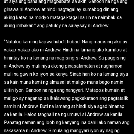
at siya ang bahalang magbabate sa akin. Ganoon na nga ang
ginawa ni Andrew at hindi nagtagal ay sumabog din ang
aking katas na medyo matagal-tagal na rin na naimbak sa
aking imbakan.” ang patuloy na salaysay ni Andrew.
“Natulog kaming kapwa hubo’t hubad. Nang magising ako ay
yakap-yakap ako ni Andrew. Hindi na lamang ako kumilos at
hinintay ko na lamang na magising si Andrew. Sa paggising
ni Andrew ay muli niya akong pinasalamatan at naghamon
muli na gawin ko iyon sa kanya. Sinabihan ko na lamang siya
sa kain muna kami ng almusal at maligo muna bago namin
ulitin iyon. Ganoon na nga ang nangyari. Matapos kumain at
maligo ay naganap sa ikalawang pagkakataon ang pagtatalik
namin ni Andrew. Buti na lamang at hindi siya agad hinanap
sa kanila. Halos tanghali na ng umuwi si Andrew sa kanila.
Panatag naman ang loob ng kanyang ina dahil ako naman ang
nakasama ni Andrew. Simula ng mangyari iyon ay naging