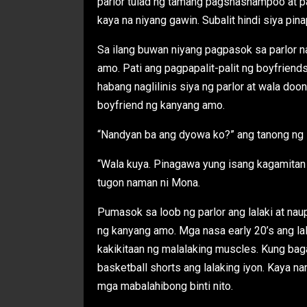
parlor tulad ng tamang pagshashampoo at pa
kaya na niyang gawin. Subalit hindi siya pi
Sa ilang buwan niyang pagpasok sa parlor na
amo. Pati ang pagpapalit-palit ng boyfriend
habang naglilinis siya ng parlor at wala d
boyfriend ng kanyang amo.
“Nandyan ba ang dyowa ko?” ang tanong ng l
“Wala kuya. Pinagawa yung isang kagamitan ni
tugon naman ni Mona.
Pumasok sa loob ng parlor ang lalaki at nau
ng kanyang amo. Mga nasa early 20’s ang la
kakikitaan ng malalaking muscles. Kung baga
basketball shorts ang lalaking iyon. Kaya na
mga mabalahibong binti nito.