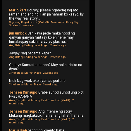
Mario kart
Houyyy, please nganong ing ato
raman ang ending. Fan pa naman ko kaayo, by
the way real story...
Sigaw ng Pugad Lawin (Part 23) | Mencircle | Pinoy Gay
Stories
·
1 week ago
jun umbok
San kaya pede maka nood ng
ganyan ganyan fantasy ko eh hehe may
lumalaspag sakin na 25 yo plus na...
Ang Batang Bading na si Angel
·
2 weeks ago
Jayjay
Nag bebenta kapa?
Ang Batang Bading na si Angel
·
2 weeks ago
Cerjayy
Kamusta naman? May naka trip ka na
dyan?
Cinehan sa Market Place
·
2 weeks ago
Nick
Nag work ako dyan as porter e
Cinehan sa Market Place
·
3 weeks ago
Jensen Dimaupo
Grabe sunod sunod ung plot
twist HAHAHA
Ama, Tito, Ako at Ama ng Best Friend Ko (Part 8)
·
2
months ago
Jensen Dimaupo
Ang intense ng story,
Mukang magkakatikiman silang lahat, hahaha
Ama, Tito, Ako at Ama ng Best Friend Ko (Part 6)
·
2
months ago
Icarusdieb
pangit ng kwento haha