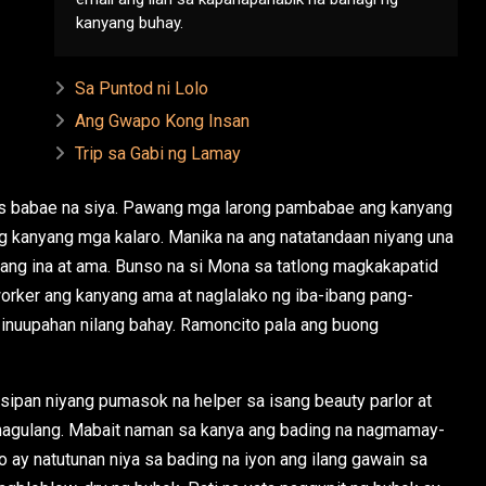
kanyang buhay.
Sa Puntod ni Lolo
Ang Gwapo Kong Insan
Trip sa Gabi ng Lamay
los babae na siya. Pawang mga larong pambabae ang kanyang
g kanyang mga kalaro. Manika na ang natatandaan niyang una
yang ina at ama. Bunso na si Mona sa tatlong magkakapatid
orker ang kanyang ama at naglalako ng iba-ibang pang-
inuupahan nilang bahay. Ramoncito pala ang buong
ipan niyang pumasok na helper sa isang beauty parlor at
magulang. Mabait naman sa kanya ang bading na nagmamay-
no ay natutunan niya sa bading na iyon ang ilang gawain sa