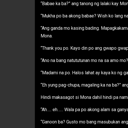
“Babae ka ba?” ang tanong ng lalaki kay Mon
“Mukha po ba akong babae? Wish ko lang na
“Ang ganda mo kasing bading. Mapagkakamala
Mona.
“Thank you po. Kayo din po ang gwapo gwapo
“Ano na bang natututunan mo na sa amo mo?”
“Madami na po. Halos lahat ay kaya ko ng ga
“Eh yung pag-chupa, magaling ka na ba?” ang 
Hindi makasagot si Mona dahil hindi pa nam
“Ah….. eh…… Wala pa po akong alam sa ganya
“Ganoon ba? Gusto mo bang masubukan ang g