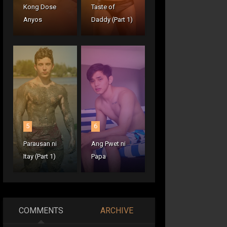
Kong Dose
Taste of
Anyos
Daddy (Part 1)
5
6
Parausan ni
Ang Pwet ni
Itay (Part 1)
Papa
COMMENTS
ARCHIVE