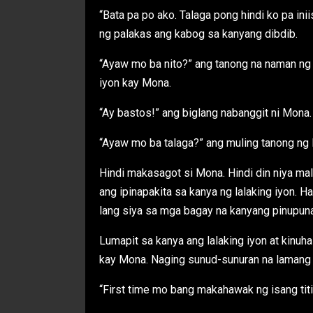
“Bata pa po ako. Talaga pong hindi ko pa in
ng palakas ang kabog sa kanyang dibdib.
“Ayaw mo ba nito?” ang tanong na naman ng 
iyon kay Mona.
“Ay bastos!” ang biglang nabanggit ni Mona.
“Ayaw mo ba talaga?” ang muling tanong ng 
Hindi makasagot si Mona. Hindi din niya ma
ang ipinapakita sa kanya ng lalaking iyon. H
lang siya sa mga bagay na kanyang pinupuna
Lumapit sa kanya ang lalaking iyon at kinuha
kay Mona. Naging sunud-sunuran na lamang s
“First time mo bang makahawak ng isang titi