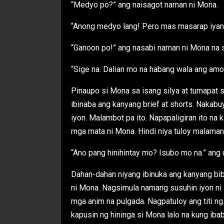
“Medyo po?” ang naisagot naman ni Mona.
“Anong medyo lang! Pero mas masarap iyan 
“Ganoon po!” ang nasabi naman ni Mona na 
“Sige na. Dalian mo na habang wala ang amo
Pinaupo si Mona sa isang silya at tumapat s
ibinaba ang kanyang brief at shorts. Nakabu
iyon. Malambot pa ito. Napapaligiran ito na
mga mata ni Mona. Hindi niya tuloy malaman
“Ano pang hinihintay mo? Isubo mo na.” ang 
Dahan-dahan niyang ibinuka ang kanyang bib
ni Mona. Nagsimula namang susuhin iyon ni M
mga anim na pulgada. Nagpatuloy ang titi ng
kapusin ng hininga si Mona lalo na kung iba