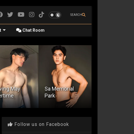
SEARCH
t
Chat Room
Memorial
k
Night Shift
Home Alone
Follow us on Facebook