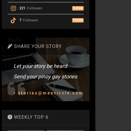
221
Followers
Follow
7
Followers
Follow
SHARE YOUR STORY
Let your story be heard.
Send your pinoy gay stories
-
stories@mencircle.com
WEEKLY TOP 6