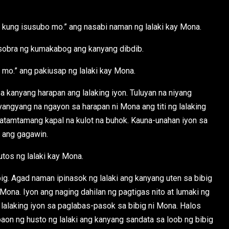
kung isusubo mo.” ang nasabi naman ng lalaki kay Mona.
sobra ng kumakabog ang kanyang dibdib.
 mo.” ang pakiusap ng lalaki kay Mona.
a kanyang harapan ang lalaking iyon. Tuluyan na niyang
yangyang na ngayon sa harapan ni Mona ang titi ng lalaking
 katamtamang kapal na kulot na buhok. Kauna-unahan iyon sa
 ang gagawin.
utos ng lalaki kay Mona.
ig. Agad naman ipinasok ng lalaki ang kanyang uten sa bibig
ona. Iyon ang naging dahilan ng pagtigas nito at lumaki ng
 lalaking iyon sa paglabas-pasok sa bibig ni Mona. Halos
baon ng husto ng lalaki ang kanyang sandata sa loob ng bibig