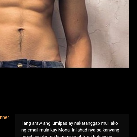
Ilang araw ang lumipas ay nakatanggap muli ako
ng email mula kay Mona. Inilahad nya sa kanyang
email ang ilan sa kapanapanabik na bahagi ng