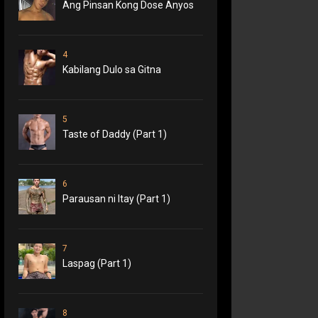
Ang Pinsan Kong Dose Anyos
4
Kabilang Dulo sa Gitna
5
Taste of Daddy (Part 1)
6
Parausan ni Itay (Part 1)
7
Laspag (Part 1)
8