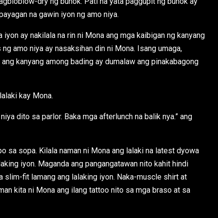
gbloblow-dry ng buhok. Pati na yata paggupit ng buhok ay
napayagan na gawin iyon ng amo niya.
 iyon ay nakilala na rin ni Mona ang mga kaibigan ng kanyang
s ng amo niya ay nasaksihan din ni Mona. Isang umaga,
oon ang kanyang among bading ay dumalaw ang pinakabagong
alaki kay Mona.
ya dito sa parlor. Baka mga afterlunch na balik nya.” ang
po sa sopa. Kilala naman ni Mona ang lalaki na latest dyowa
laking iyon. Maganda ang pangangatawan nito kahit hindi
 slim-fit lamang ang lalaking iyon. Naka-muscle shirt at
man kita ni Mona ang ilang tattoo nito sa mga braso at sa