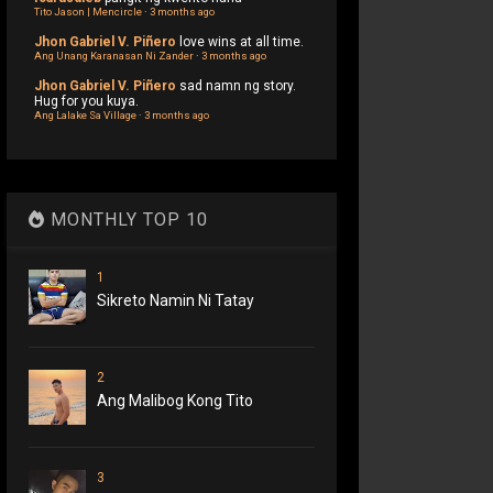
Tito Jason | Mencircle
·
3 months ago
Jhon Gabriel V. Piñero
love wins at all time.
Ang Unang Karanasan Ni Zander
·
3 months ago
Jhon Gabriel V. Piñero
sad namn ng story.
Hug for you kuya.
Ang Lalake Sa Village
·
3 months ago
MONTHLY TOP 10
1
Sikreto Namin Ni Tatay
2
Ang Malibog Kong Tito
3