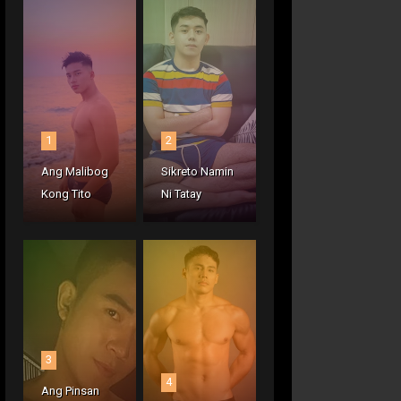
1
2
Ang Malibog
Sikreto Namin
Kong Tito
Ni Tatay
3
4
Ang Pinsan