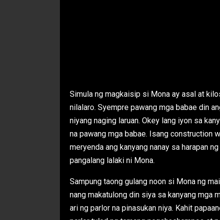
Simula ng magkaisip si Mona ay asal at ki
nilalaro. Syempre pawang mga babae din an
niyang naging laruan. Okey lang iyon sa kan
na pawang mga babae. Isang construction w
meryenda ang kanyang nanay sa harapan ng 
pangalang lalaki ni Mona.
Sampung taong gulang noon si Mona ng mais
nang makatulong din siya sa kanyang mga 
ari ng parlor na pinasukan niya. Kahit papaa