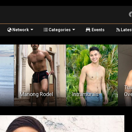
Network
Categories
Events
Lates
Tuwing May
Sa 
l
Intramurals
Overtime
Par