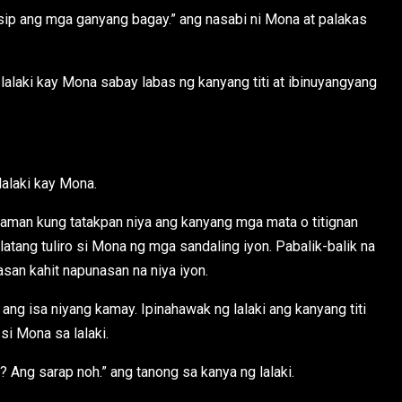
iisip ang mga ganyang bagay.” ang nasabi ni Mona at palakas
lalaki kay Mona sabay labas ng kanyang titi at ibinuyangyang
lalaki kay Mona.
laman kung tatakpan niya ang kanyang mga mata o titignan
alatang tuliro si Mona ng mga sandaling iyon. Pabalik-balik na
san kahit napunasan na niya iyon.
 ang isa niyang kamay. Ipinahawak ng lalaki ang kanyang titi
i Mona sa lalaki.
? Ang sarap noh.” ang tanong sa kanya ng lalaki.