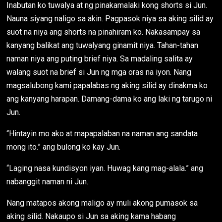
Inabutan ko tuwalya at ng pinakamalaki kong shorts si Jun.
Nauna siyang naligo sa akin. Pagpasok niya sa aking silid ay
suot na niya ang shorts na pinahiram ko. Nakasampay sa
kanyang balikat ang tuwalyang ginamit niya. Tahan-tahan
naman niya ang puting brief niya. Sa madaling salita ay
walang suot na brief si Jun ng mga oras na iyon. Nang
magsalubong kami papalabas ng aking silid ay dinakma ko
ang kanyang harapan. Damang-dama ko ang laki ng tarugo ni
Jun.
“Hintayin mo ako at mapapalaban na naman ang sandata
mong ito.” ang bulong ko kay Jun.
“Laging nasa kundisyon iyan. Huwag kang mag-alala.” ang
nabanggit naman ni Jun.
Nang matapos akong maligo ay muli akong pumasok sa
aking silid. Nakaupo si Jun sa aking kama habang