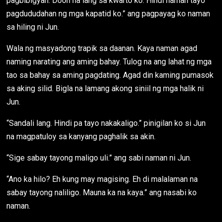
pagbibigyan. Doon na lang sa kwarto ko. Hindi naman tayo
pagdududahan ng mga kapatid ko.” ang pagpayag ko naman
sa hiling ni Jun.
Wala ng masyadong trapik sa daanan. Kaya naman agad
naming narating ang aming bahay. Tulog na ang lahat ng mga
tao sa bahay sa aming pagdating. Agad din kaming pumasok
sa aking silid. Bigla na lamang akong siniil ng mga halik ni
Jun.
“Sandali lang. Hindi pa tayo nakakaligo.” pinigilan ko si Jun
na magpatuloy sa kanyang paghalik sa akin.
“Sige sabay tayong maligo uli.” ang sabi naman ni Jun.
“Ano ka hilo? Eh kung may magising. Eh di malalaman na
sabay tayong naliligo. Mauna ka na kaya.” ang nasabi ko
naman.