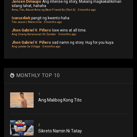
Jensen Dimaupo
Ang intense ng story, Mukang magkakatikiman
silang lahat, hahaha
Ama, Tito, Ako at Ama ng Best Friend Ko (Part 6)
·
3 months ago
Icarusdieb
pangit ng kwento haha
Tito Jason | Mencircle
·
3 months ago
Jhon Gabriel V. Piñero
love wins at all time.
Ang Unang Karanasan Ni Zander
·
3 months ago
Jhon Gabriel V. Piñero
sad namn ng story. Hug for you kuya.
Ang Lalake Sa Village
·
3 months ago
MONTHLY TOP 10
1
Ang Malibog Kong Tito
2
Sikreto Namin Ni Tatay