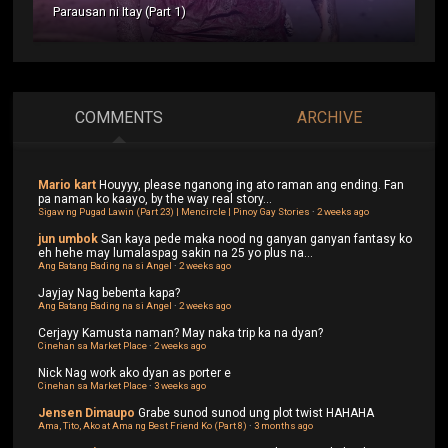
Parausan ni Itay (Part 1)
COMMENTS
ARCHIVE
Mario kart
Houyyy, please nganong ing ato raman ang ending. Fan
pa naman ko kaayo, by the way real story...
Sigaw ng Pugad Lawin (Part 23) | Mencircle | Pinoy Gay Stories
·
2 weeks ago
jun umbok
San kaya pede maka nood ng ganyan ganyan fantasy ko
eh hehe may lumalaspag sakin na 25 yo plus na...
Ang Batang Bading na si Angel
·
2 weeks ago
Jayjay
Nag bebenta kapa?
Ang Batang Bading na si Angel
·
2 weeks ago
Cerjayy
Kamusta naman? May naka trip ka na dyan?
Cinehan sa Market Place
·
2 weeks ago
Nick
Nag work ako dyan as porter e
Cinehan sa Market Place
·
3 weeks ago
Jensen Dimaupo
Grabe sunod sunod ung plot twist HAHAHA
Ama, Tito, Ako at Ama ng Best Friend Ko (Part 8)
·
3 months ago