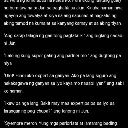
sa wala ng lumalabas na katas ko. Para akong lantang gulay
ng bumitaw na si Jun sa paghalik sa akin. Kinuha naman niya
ngayon ang tuwalya at siya na ang napunas at nag-alis ng
aking tamod na kumalat sa kanyang kamay at sa aking tiyan.
“Ang sarap talaga ng ganitong pagtatalik.” ang biglang nasabi
ni Jun.
“Lalo ng kung super galing ang partner mo.” ang dugtong pa
niya.
“Ulol! Hindi ako expert sa ganyan. Ako pa lang siguro ang
nakakagawa ng ganyan sa iyo kaya mo nasabi iyan.” ang sabi
ko naman.
“Ikaw pa nga lang. Bakit may mas expert pa ba sa iyo sa
larangan ng pag-chupa?” ang tanong ni Jun.
“Syempre meron. Yung mga parlorista at lantarang bading.