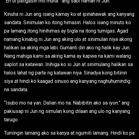
“Eh di patigasin mo muna.” ang sabi naman ni Jun.
Kinuha ni Jun ang isang kamay ko at ipinahawak ang kanyang
sandata. Sinimulan ko itong himasin. Halos isang minuto ko
pa lamang itong hinihimas ay bigla na itong tumigas. Agad
namang kinabig ni Jun ang aking ulo at sinimulan niya akong
halikan sa aking mga labi. Gumanti din ako ng halik kay Jun.
Nang mahiga kami sa aking kama ay kapwa na kami walang
saplot sa katawan. Inihiga ko si Jun at sinimulang halikan sa
halos lahat ng parte ng katawan niya. Sinadya kong bitinin
siya at hindi ko kaagad sinuso ang kanyang naghuhumindig
na sandata.
“Isubo mo na yan. Dalian mo na. Nabibitin ako sa iyon.” ang
pakiusap ni Jun ng simulan kong dilaan ang ulo ng kanyang
tarugo.
Tumingin lamang ako sa kanya at ngumiti lamang. Hindi ko pa