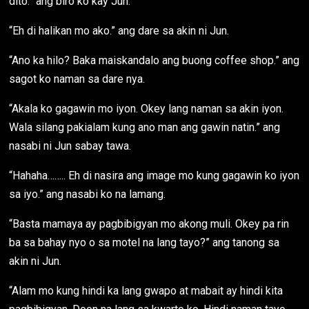
dito.” ang biro ko kay Jun.
“Eh di halikan mo ako.” ang dare sa akin ni Jun.
“Ano ka hilo? Baka maiskandalo ang buong coffee shop.” ang
sagot ko naman sa dare nya.
“Akala ko gagawin mo iyon. Okey lang naman sa akin iyon.
Wala silang pakialam kung ano man ang gawin natin.” ang
nasabi ni Jun sabay tawa.
“Hahaha…….. Eh di nasira ang image mo kung gagawin ko iyon
sa iyo.” ang nasabi ko na lamang.
“Basta mamaya ay pagbibigyan mo akong muli. Okey pa rin
ba sa bahay nyo o sa motel na lang tayo?” ang tanong sa
akin ni Jun.
“Alam mo kung hindi ka lang gwapo at mabait ay hindi kita