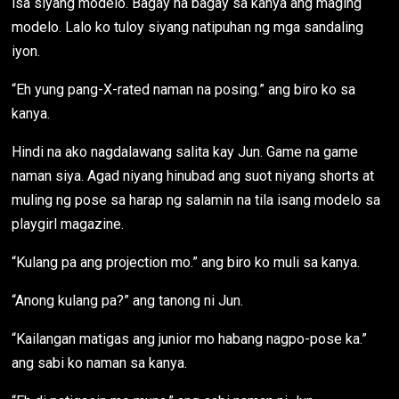
isa siyang modelo. Bagay na bagay sa kanya ang maging
modelo. Lalo ko tuloy siyang natipuhan ng mga sandaling
iyon.
“Eh yung pang-X-rated naman na posing.” ang biro ko sa
kanya.
Hindi na ako nagdalawang salita kay Jun. Game na game
naman siya. Agad niyang hinubad ang suot niyang shorts at
muling ng pose sa harap ng salamin na tila isang modelo sa
playgirl magazine.
“Kulang pa ang projection mo.” ang biro ko muli sa kanya.
“Anong kulang pa?” ang tanong ni Jun.
“Kailangan matigas ang junior mo habang nagpo-pose ka.”
ang sabi ko naman sa kanya.