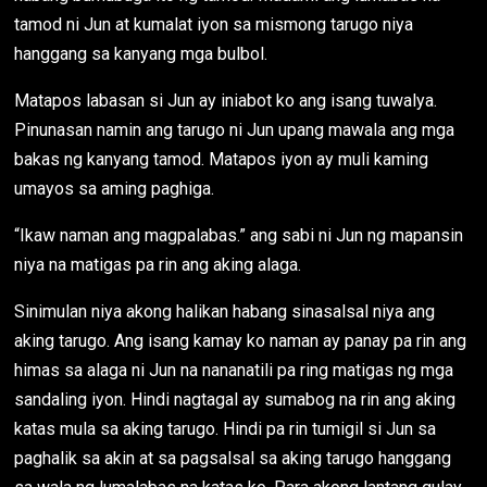
tamod ni Jun at kumalat iyon sa mismong tarugo niya
hanggang sa kanyang mga bulbol.
Matapos labasan si Jun ay iniabot ko ang isang tuwalya.
Pinunasan namin ang tarugo ni Jun upang mawala ang mga
bakas ng kanyang tamod. Matapos iyon ay muli kaming
umayos sa aming paghiga.
“Ikaw naman ang magpalabas.” ang sabi ni Jun ng mapansin
niya na matigas pa rin ang aking alaga.
Sinimulan niya akong halikan habang sinasalsal niya ang
aking tarugo. Ang isang kamay ko naman ay panay pa rin ang
himas sa alaga ni Jun na nananatili pa ring matigas ng mga
sandaling iyon. Hindi nagtagal ay sumabog na rin ang aking
katas mula sa aking tarugo. Hindi pa rin tumigil si Jun sa
paghalik sa akin at sa pagsalsal sa aking tarugo hanggang