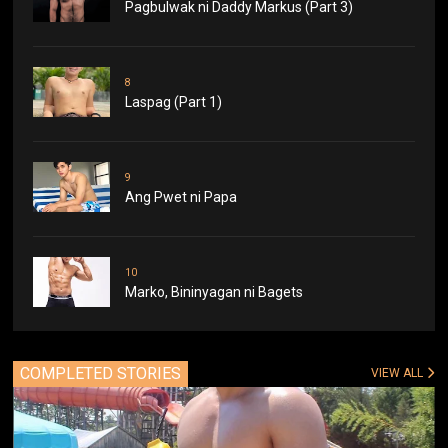
Pagbulwak ni Daddy Markus (Part 3)
8
Laspag (Part 1)
9
Ang Pwet ni Papa
10
Marko, Bininyagan ni Bagets
COMPLETED STORIES
VIEW ALL