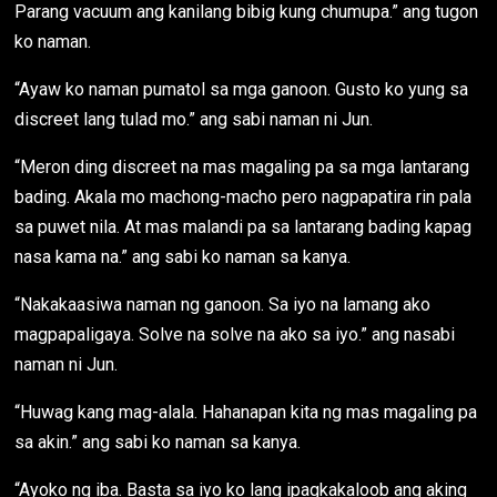
Parang vacuum ang kanilang bibig kung chumupa.” ang tugon
ko naman.
“Ayaw ko naman pumatol sa mga ganoon. Gusto ko yung sa
discreet lang tulad mo.” ang sabi naman ni Jun.
“Meron ding discreet na mas magaling pa sa mga lantarang
bading. Akala mo machong-macho pero nagpapatira rin pala
sa puwet nila. At mas malandi pa sa lantarang bading kapag
nasa kama na.” ang sabi ko naman sa kanya.
“Nakakaasiwa naman ng ganoon. Sa iyo na lamang ako
magpapaligaya. Solve na solve na ako sa iyo.” ang nasabi
naman ni Jun.
“Huwag kang mag-alala. Hahanapan kita ng mas magaling pa
sa akin.” ang sabi ko naman sa kanya.
“Ayoko ng iba. Basta sa iyo ko lang ipagkakaloob ang aking