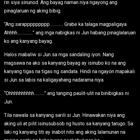
rin siya sinunod. Ang bayag naman niya ngayong ang
pinaglaruan ng aking bibig.
“Ang sarappppppppp…………. Grabe ka talaga magpaligaya.
Ahhhh……………” ang mga nabigkas ni Jun habang pinaglalaruan
ko ang kanyang bayag.
Halos mabaliw si Jun sa mga sandaling iyon. Nang
magsawa na ako sa kanyang bayag ay isinubo ko na ang
kanyang tigas na tigas ng sandata. Hindi na ngayon mapakali
si Jun sa labis na kaligayahang nadarama niya.
“Ohhhhhhhhhh……….” ang tanging paulit-ulit na binibigkas ni
Jun.
Tila nawala sa kanyang sarili si Jun. Hinawakan niya ang
aking uli at pilit isinusubsob ng husto sa kanyang tarugo. Sa
laki ng kanyang titi ay inabot nito ang aking lalamunan na