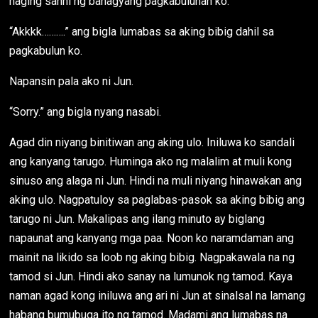
naging sanhi ng bahagyang pagkabulunan ko.
“Akkkk……….” ang bigla lumabas sa aking bibig dahil sa
pagkabulun ko.
Napansin pala ako ni Jun.
“Sorry.” ang bigla nyang nasabi.
Agad din niyang binitiwan ang aking ulo. Iniluwa ko sandali
ang kanyang tarugo. Huminga ako ng malalim at muli kong
sinuso ang alaga ni Jun. Hindi na muli niyang hinawakan ang
aking ulo. Nagpatuloy sa paglabas-pasok sa aking bibig ang
tarugo ni Jun. Makalipas ang ilang minuto ay biglang
napaunat ang kanyang mga paa. Noon ko naramdaman ang
mainit na likido sa loob ng aking bibig. Nagpakawala na ng
tamod si Jun. Hindi ako sanay na lumunok ng tamod. Kaya
naman agad kong iniluwa ang ari ni Jun at sinalsal na lamang
habang bumubuga ito ng tamod. Madami ang lumabas na