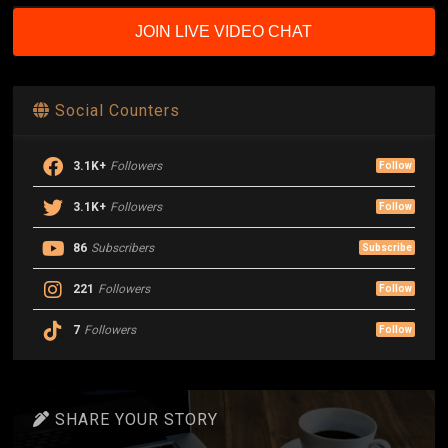
JOIN LIVE VIDEO CHAT
Social Counters
3.1K+
Followers
Follow
3.1K+
Followers
Follow
86
Subscribers
Subscribe
221
Followers
Follow
7
Followers
Follow
SHARE YOUR STORY