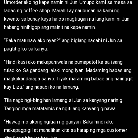
Umorder ako ng kape namin ni Jun. Umupo kami sa mesa sa
labas ng coffee shop. Marahil ay naubusan na kami ng
kwento sa buhay kaya halos magtitigan na lang kami ni Jun
habang hinihigop ang mainit na kape namin.
“Baka matunaw ako nyan?” ang biglang nasabi ni Jun sa
pagtitig ko sa kanya.
“Hindi kasi ako makapaniwala na pumapatol ka sa isang
tulad ko. Sa gandang lalaki mong iyan. Madaming babae ang
magkakandarapa sa iyo. Tiyak maraming babae ang naiinggit
kay Liza.” ang nasabi ko na lamang.
Tila nagbingi-bingihan lamang si Jun sa kanyang narinig.
Tanging mga matatamis na ngiti ang kanyang ginawa.
“Huwag mo akong ngitian ng ganyan. Baka hindi ako
makapagpigil at mahalikan kita sa harap ng mga customer