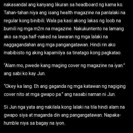
nakasandal ang kanyang likuran sa headboard ng kama ko.
Tahan-tahan niya ang isang health magazine na panlalaki na
regular kong binibili. Wala pa kasi akong lakas ng loob na
bumili ng mga m2m na magazine. Nakukuntento na lamang
ako sa mga half-naked na lawaran ng mga lalaki na
naggagandahan ang mga pangangatawan. Hindi rin ako
mabibisto ng aking kapamilya sa tinatago kong pagkatao.
“Alam mo, pwede kang maging cover ng magazine na iyan.”
ang sabi ko kay Jun.
“Okey ka lang. Eh ang gaganda ng mga katawan ng nagiging
cover nito at mga gwapo pa.” ang nasabi naman ni Jun.
Si Jun nga yata ang nakilala kong lalaki na tila hindi alam na
gwapo siya at maganda din ang pangangatawan. Napaka-
humble niya sa bagay na iyon.