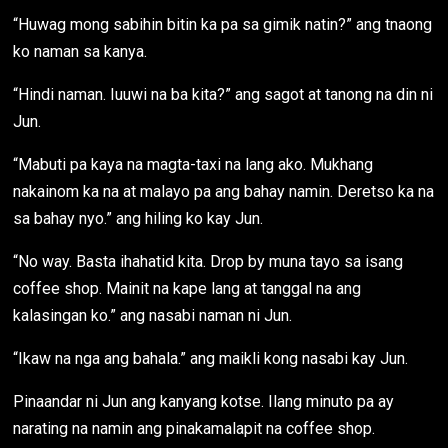
“Huwag mong sabihin bitin ka pa sa gimik natin?” ang tnaong
ko naman sa kanya.
“Hindi naman. Iuuwi na ba kita?” ang sagot at tanong na din ni
Jun.
“Mabuti pa kaya na magta-taxi na lang ako. Mukhang
nakainom ka na at malayo pa ang bahay namin. Deretso ka na
sa bahay nyo.” ang hiling ko kay Jun.
“No way. Basta ihahatid kita. Drop by muna tayo sa isang
coffee shop. Mainit na kape lang at tanggal na ang
kalasingan ko.” ang nasabi naman ni Jun.
“Ikaw na nga ang bahala.” ang maikli kong nasabi kay Jun.
Pinaandar ni Jun ang kanyang kotse. Ilang minuto pa ay
narating na namin ang pinakamalapit na coffee shop.