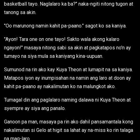
basketball tayo. Naglalaro ka ba?" naka-ngiti nitong tugon at
tanong sa akin.
"Oo marunong namin kahit pa-paano." sagot ko sa kaniya.
"Ayon! Tara one on one tayo! Sakto wala akong kalaro
ngayon!" masaya nitong sabi sa akin at pagkatapos no'n ay
tumayo na siya mula sa kaniyang kina-uupuan.
Sumunod na rin ako kay Kuya Theon at lumapit na sa kaniya.
Matapos iyon ay inumpisahan na namin ang laro at doon ay
kahit pa-paano ay nakalimutan ko na malungkot ako.
Tumagal din ang paglalaro naming dalawa ni Kuya Theon at
syempre ay siya ang panalo.
Ganoon pa man, masaya pa rin ako dahil pansamantala kong
nakalimutan si Gelo at higit sa lahat ay na-miss ko rin talaga
na mag-laro.