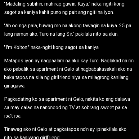
"Madaling sabihin, mahirap gawin, Kuya." naka-ngiti kong
sagot sa kaniya kahit puno ng pait ang ngiti na iyon.
"Ah oo nga pala, huwag mo na akong tawagin na kuya. 25 pa
lang naman ako. Turo na lang Sir." pakilala nito sa akin.
"I'm Kolton." naka-ngiti kong sagot sa kaniya.
Matapos iyon ay nagpaalam na ako kay Turo. Naglakad na rin
ako pabalik sa apartment ni Gelo at nagbabakasakali ako na
baka tapos na sila ng girlfriend niya sa milagrong kanilang
ginagawa.
Pagkadating ko sa apartment ni Gelo, nakita ko ang dalawa
sa may salas na nanonood ng TV at sobrang sweet pa sa
isa't isa.
Tinawag ako ni Gelo at pagkatapos no'n ay ipinakilala ako
nito sa kaniyang girlfriend.