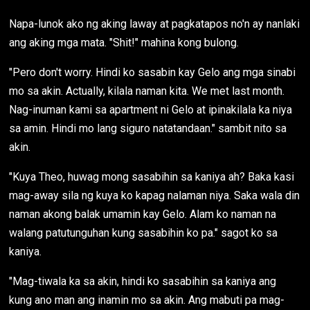
Napa-lunok ako ng aking laway at pagkatapos no'n ay nanlaki
ang aking mga mata. "Shit!" mahina kong bulong.
"Pero don't worry. Hindi ko sasabin kay Gelo ang mga sinabi
mo sa akin. Actually, kilala naman kita. We met last month.
Nag-inuman kami sa apartment ni Gelo at ipinakilala ka niya
sa amin. Hindi mo lang siguro natatandaan." sambit nito sa
akin.
"Kuya Theo, huwag mong sasabihin sa kaniya ah? Baka kasi
mag-away sila ng kuya ko kapag nalaman niya. Saka wala din
naman akong balak umamin kay Gelo. Alam ko naman na
walang patutunguhan kung sasabihin ko pa." sagot ko sa
kaniya.
"Mag-tiwala ka sa akin, hindi ko sasabihin sa kaniya ang
kung ano man ang inamin mo sa akin. Ang mabuti pa mag-