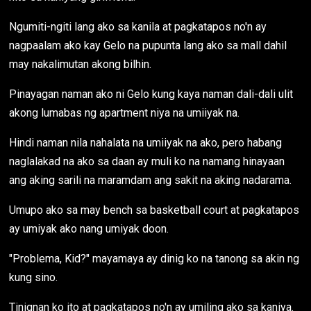
Ngumiti-ngiti lang ako sa kanila at pagkatapos no'n ay
nagpaalam ako kay Gelo na pupunta lang ako sa mall dahil
may nakalimutan akong bilhin.
Pinayagan naman ako ni Gelo kung kaya naman dali-dali ulit
akong lumabas ng apartment niya na umiiyak na.
Hindi naman nila nahalata na umiiyak na ako, pero habang
naglalakad na ako sa daan ay muli ko na namang hinayaan
ang aking sarili na maramdam ang sakit na aking nadarama.
Umupo ako sa may bench sa basketball court at pagkatapos
ay umiyak ako nang umiyak doon.
"Problema, Kid?" mayamaya ay dinig ko na tanong sa akin ng
kung sino.
Tinignan ko ito at pagkatapos no'n ay umiling ako sa kaniya.