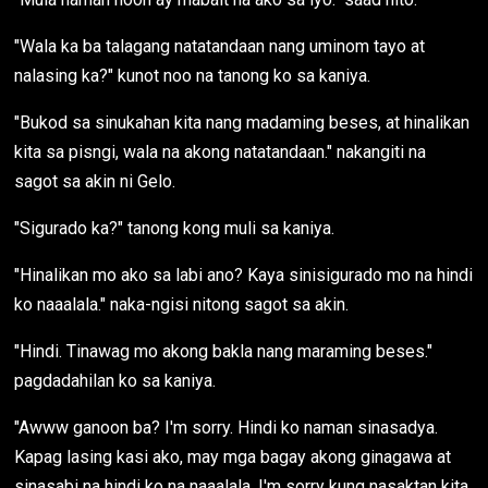
"Wala ka ba talagang natatandaan nang uminom tayo at
nalasing ka?" kunot noo na tanong ko sa kaniya.
"Bukod sa sinukahan kita nang madaming beses, at hinalikan
kita sa pisngi, wala na akong natatandaan." nakangiti na
sagot sa akin ni Gelo.
"Sigurado ka?" tanong kong muli sa kaniya.
"Hinalikan mo ako sa labi ano? Kaya sinisigurado mo na hindi
ko naaalala." naka-ngisi nitong sagot sa akin.
"Hindi. Tinawag mo akong bakla nang maraming beses."
pagdadahilan ko sa kaniya.
"Awww ganoon ba? I'm sorry. Hindi ko naman sinasadya.
Kapag lasing kasi ako, may mga bagay akong ginagawa at
sinasabi na hindi ko na naaalala. I'm sorry kung nasaktan kita