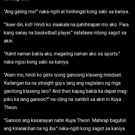
"Ang galing mo!" naka-ngiti at hinihingal kong sabi sa kaniya.
"Ikaw din, kid! Hindi ko inaakala na pahihirapan mo ako. Para
kang sanay na basketball player." natatawa nitong sagot sa
akin.
"Kahit naman bakla ako, magaling naman ako sa sports."
naka-ngisi kong sabi sa kaniya.
"Alam mo, hindi ko gets iyong ganoong klaseng mindset.
Kailangan ba na straight guys lang ang naglalaro ng mga
ganitong klaseng laro? And then kapag bakla ka dapat mag-
piko ka lang ganoon?" na-iiling na sambit sa akin ni Kuya
Theon.
"Ganoon ang kasanayan natin Kuya Theon. Mahirap baguhin
ang kinalakihan na ng iba." naka-ngiti kong sagot sa kaniya.