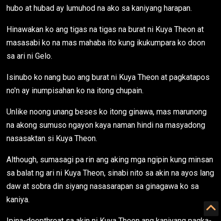
hubo at hubad ay lumuhod na ako sa kaniyang harapan.
Hinawakan ko ang tigas na tigas na burat ni Kuya Theon at
masasabi ko na mas mahaba ito kung ikukumpara ko doon
sa ari ni Gelo.
Isinubo ko nang buo ang burat ni Kuya Theon at pagkatapos
no'n ay inumpisahan ko na itong chupain.
Unlike noong unang beses ko itong ginawa, mas marunong
na akong sumuso ngayon kaya naman hindi na masyadong
nasasaktan si Kuya Theon.
Although, sumasagi pa rin ang aking mga ngipin kung minsan
sa balat ng ari ni Kuya Theon, sinabi nito sa akin na ayos lang
daw at sobra din siyang nasasarapan sa ginagawa ko sa
kaniya.
Ipina-deepthroat sa akin ni Kuya Theon ang kaniyang pagka-