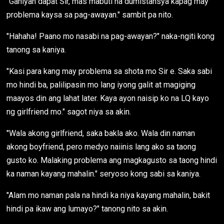
"Ganiyan dapat Sir, mas mabuti na dumistansya kapag may
problema kaysa sa pag-awayan." sambit pa nito.
"Hahaha! Paano mo nasabi na pag-awayan?" naka-ngiti kong
tanong sa kaniya.
"Kasi para kang may problema sa shota mo Sir e. Saka sabi
mo hindi ba, palilipasin mo lang iyong galit at magiging
maayos din ang lahat later. Kaya ayon naisip ko na LQ kayo
ng girlfriend mo." sagot niya sa akin.
"Wala akong girlfriend, saka bakla ako. Wala din naman
akong boyfriend, pero medyo naiinis lang ako sa taong
gusto ko. Malaking problema ang magkagusto sa taong hindi
ka naman kayang mahalin." seryoso kong sabi sa kaniya.
"Alam mo naman pala na hindi ka niya kayang mahalin, bakit
hindi pa ikaw ang lumayo?" tanong nito sa akin.