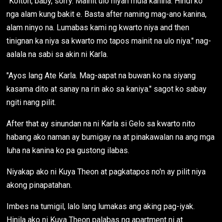
"Kolton, baby, sorry. Mainit ulo niyan mula kanina. Hindi ko
nga alam kung bakit e. Basta after naming mag-ano kanina,
alam ninyo na. Lumabas kami ng kwarto niya and then
tinignan ka niya sa kwarto mo tapos mainit na ulo niya." nag-
aalala na sabi sa akin ni Karla.
"Ayos lang Ate Karla. Mag-aapat na buwan ko na siyang
kasama dito at sanay na rin ako sa kaniya." sagot ko sabay
ngiti nang pilit.
After that ay sinundan na ni Karla si Gelo sa kwarto nito
habang ako naman ay bumigay na at pinakawalan na ang mga
luha na kanina ko pa gustong ilabas.
Niyakap ako ni Kuya Theon at pagkatapos no'n ay pilit niya
akong pinapatahan.
Imbes na tumigil, lalo lang lumakas ang aking pag-iyak.
Hinila ako ni Kuya Theon palabas ng apartment ni at