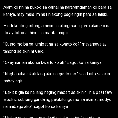
Alam ko rin na bukod sa karnal na nararamdaman ko para sa
kaniya, may malalim na rin akong pag-tingin para sa lalaki.
Hindi ko ito gustong aminin sa aking sarili, pero alam ko na
ito ay totoo at hindi na ma-itatanggi.
"Gusto mo ba na lumipat na sa kwarto ko?" mayamaya ay
tanong sa akin ni Gelo.
"Okay naman ako sa kwarto ko ah." sagot ko sa kaniya.
"Nagbabakasakali lang ako na gusto mo." saad nito sa akin
sabay ngiti.
"Bakit bigla ka na lang naging mabait sa akin? This past few
weeks, sobrang ganda ng pakikitungo mo sa akin at medyo
naninibago ako." sagot ko sa kaniya.
"Mula naman noon ay mabait na ako sa iyo." saad nito.