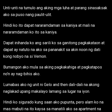
Unti-unti na tumulo ang aking mga luha at parang sinasaksak
ako sa puso nang paulit-ulit.
Hindi ko ito dapat nararamdaman sa kaniya at mali na
nararamdaman ko ito sa kaniya.
Dapat inihanda ko ang sarili ko sa ganitong pagkakataon at
dapat ay natuto na ako sa pananakit sa akin noon ng dati
kong nobyo na si Vernon.
Bumangon ako mula sa aking pagkakahiga at pagkatapos
no'n ay nag-bihis ako.
Lumabas ako ng unit ni Gelo and then dali-dali na akong
naglakad upang makalayo lamang sa lugar na iyon.
Hindi ko sigurado kung saan ako pupunta, pero alam ko na
mas mabuti na ito kaysa sa manatili ako sa apartment na