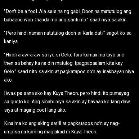
"Don't be a fool. Ala sais na ng gabi. Doon na matutulog ang
babaeng iyon. Ihanda mo ang sarili mo." saad niya sa akin.
"Pero hindi naman natutulog doon si Karla dati." sagot ko sa
kaniya.
"Hindi araw-araw sa iyo si Gelo. Tara kumain na tayo and
then sa bahay ka na din matulog. Ipagpapaalam kita kay
Gelo." saad nito sa akin at pagkatapos no'n ay inakbayan niya
ako.
Iiwas pa sana ako kay Kuya Theon, pero hindi ito pumayag
sa gusto ko. Ang sinabi niya sa akin ay hayaan ko lang daw
siya at maging cool lang ako.
Kinalma ko ang aking sarili at pagkatapos no'n ay nag-
umpisa na kaming maglakad ni Kuya Theon.