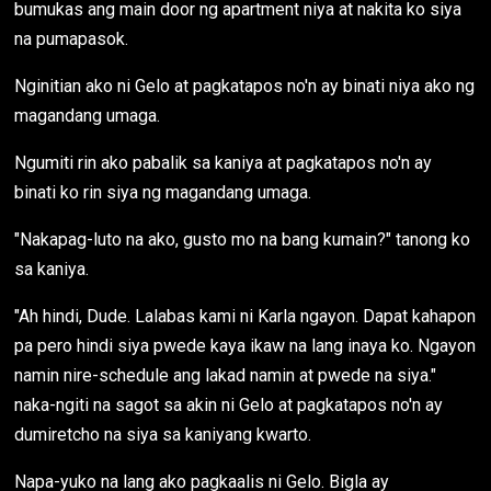
bumukas ang main door ng apartment niya at nakita ko siya
na pumapasok.
Nginitian ako ni Gelo at pagkatapos no'n ay binati niya ako ng
magandang umaga.
Ngumiti rin ako pabalik sa kaniya at pagkatapos no'n ay
binati ko rin siya ng magandang umaga.
"Nakapag-luto na ako, gusto mo na bang kumain?" tanong ko
sa kaniya.
"Ah hindi, Dude. Lalabas kami ni Karla ngayon. Dapat kahapon
pa pero hindi siya pwede kaya ikaw na lang inaya ko. Ngayon
namin nire-schedule ang lakad namin at pwede na siya."
naka-ngiti na sagot sa akin ni Gelo at pagkatapos no'n ay
dumiretcho na siya sa kaniyang kwarto.
Napa-yuko na lang ako pagkaalis ni Gelo. Bigla ay