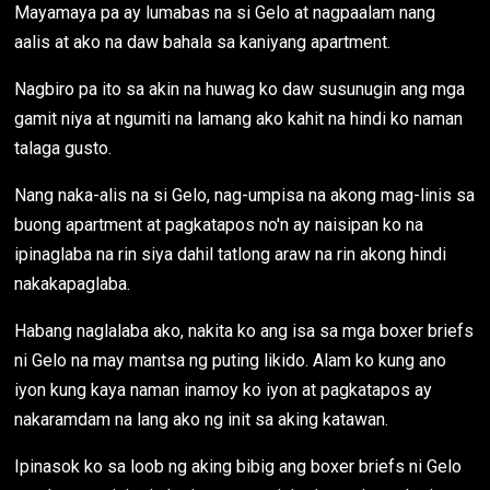
Mayamaya pa ay lumabas na si Gelo at nagpaalam nang
aalis at ako na daw bahala sa kaniyang apartment.
Nagbiro pa ito sa akin na huwag ko daw susunugin ang mga
gamit niya at ngumiti na lamang ako kahit na hindi ko naman
talaga gusto.
Nang naka-alis na si Gelo, nag-umpisa na akong mag-linis sa
buong apartment at pagkatapos no'n ay naisipan ko na
ipinaglaba na rin siya dahil tatlong araw na rin akong hindi
nakakapaglaba.
Habang naglalaba ako, nakita ko ang isa sa mga boxer briefs
ni Gelo na may mantsa ng puting likido. Alam ko kung ano
iyon kung kaya naman inamoy ko iyon at pagkatapos ay
nakaramdam na lang ako ng init sa aking katawan.
Ipinasok ko sa loob ng aking bibig ang boxer briefs ni Gelo