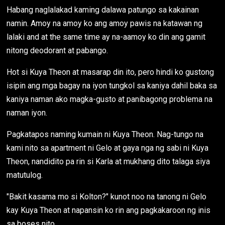
Habang naglalakad kaming dalawa patungo sa kakainan
namin. Amoy na amoy ko ang amoy pawis na katawan ng
lalaki and at the same time ay na-aamoy ko din ang gamit
nitong deodorant at pabango.
Hot si Kuya Theon at masarap din ito, pero hindi ko gustong
isipin ang mga bagay na iyon tungkol sa kaniya dahil baka sa
kaniya naman ako magka-gusto at panibagong problema na
naman iyon.
Pagkatapos naming kumain ni Kuya Theon. Nag-tungo na
kami nito sa apartment ni Gelo at gaya nga ng sabi ni Kuya
Theon, nandidito pa rin si Karla at mukhang dito talaga siya
matutulog.
"Bakit kasama mo si Kolton?" kunot noo na tanong ni Gelo
kay Kuya Theon at napansin ko rin ang pagkakaroon ng inis
sa boses nito.