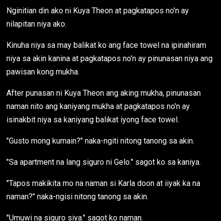
Nginitian din ako ni Kuya Theon at pagkatapos no'n ay
nilapitan niya ako.
Kinuha niya sa may balikat ko ang face towel na ipinahiram
niya sa akin kanina at pagkatapos no'n ay pinunasan niya ang
pawisan kong mukha.
After punasan ni Kuya Theon ang aking mukha, pinunasan
naman nito ang kaniyang mukha at pagkatapos no'n ay
isinakbit niya sa kaniyang balikat iyong face towel.
"Gusto mong kumain?" naka-ngiti nitong tanong sa akin.
"Sa apartment na lang siguro ni Gelo." sagot ko sa kaniya.
"Tapos makikita mo na naman si Karla doon at iiyak ka na
naman?" naka-ngisi nitong tanong sa akin.
"Umuwi na siguro siya." sagot ko naman.