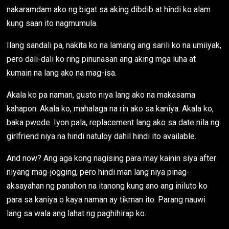
nakaramdam ako ng bigat sa aking dibdib at hindi ko alam
kung saan ito nagmumula.
Ilang sandali pa, nakita ko na lamang ang sarili ko na umiiyak,
pero dali-dali ko ring pinunasan ang aking mga luha at
kumain na lang ako na mag-isa.
Akala ko pa naman, gusto niya lang ako na makasama
kahapon. Akala ko, mahalaga na rin ako sa kaniya. Akala ko,
baka pwede. Iyon pala, replacement lang ako sa date nila ng
girlfriend niya na hindi natuloy dahil hindi ito available.
And now? Ang aga kong nagising para may kainin siya after
niyang mag-jogging, pero hindi man lang niya pinag-
aksayahan ng panahon na itanong kung ano ang iniluto ko
para sa kaniya o kaya naman ay tikman ito. Parang nauwi
lang sa wala ang lahat ng paghihirap ko.