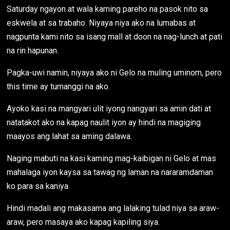
Saturday ngayon at wala kaming pareho na pasok nito sa
eskwela at sa trabaho. Niyaya niya ako na lumabas at
nagpunta kami nito sa isang mall at doon na nag-lunch at pati
na rin hapunan.
Pagka-uwi namin, niyaya ako ni Gelo na muling uminom, pero
this time ay tumanggi na ako.
Ayoko kasi na mangyari ulit iyong nangyari sa amin dati at
natatakot ako na kapag naulit iyon ay hindi na magiging
maayos ang lahat sa aming dalawa.
Naging mabuti na kasi kaming mag-kaibigan ni Gelo at mas
mahalaga iyon kaysa sa tawag ng laman na nararamdaman
ko para sa kaniya.
Hindi madali ang makasama ang lalaking tulad niya sa araw-
araw, pero masaya ako kapag kapiling siya.