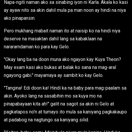
Napa-ngiti naman ako sa sinabing iyon ni Karla. Akala ko kasi
ay ayaw nito sa akin dahil mula pa man noon ay hindi na niya
ako pinapansin.
Pero mukhang mabait naman ito at naisip ko na hindi niya
deserve na masaktan dahil lang sa kabaklaan na
nararamdaman ko para kay Gelo.
"Okay lang ba na doon muna ako ngayon kay Kuya Theon?
May exam kasi ako bukas at balak ko sana na mag-aral
ngayong gabi." mayamaya ay sambit ko kay Gelo.
"Tangina! Edi doon ka! Hindi ka na baby para mag-paalam sa
akin. Ayoko lang na sasabihin mo sa kuya mo na
pinapabayaan kita ah!" galit na sagot sa akin ni Gelo at
pagkatapos no'n at tumayo ito mula sa kaniyang pagkakaupo
at padabog na nagtungo sa kaniyang silid.