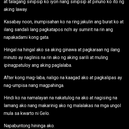
at talagang sinipsip ko iyon nang sinipsip at pinuno ko ito ng
aking laway.
Kasabay noon, inumpisahan ko na ring jakulin ang burat ko at
ilang sandali lang pagkatapos no'n ay sumirit na rin ang
napakadami kong gata.
Hingal na hingal ako sa aking ginawa at pagkaraan ng ilang
minuto ay naglinis na rin ako ng aking sarili at muling
ipinagpatuloy ang aking paglalaba.
After kong mag-laba, naligo na kaagad ako at pagkalipas ay
nag-umpisa nang magpahinga.
Hindi ko na namalayan na nakatulog na ako at nagising na
lamang ako nang makarinig ako ng malalakas na mga ungol
mula sa kwarto ni Gelo.
Napabuntong hininga ako.