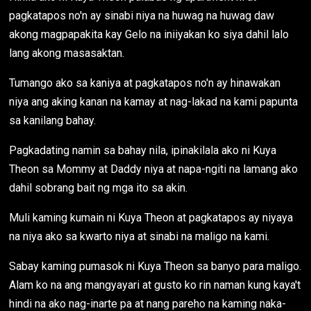
pagkatapos no'n ay sinabi niya na huwag na huwag daw
akong magpapakita kay Gelo na iniiyakan ko siya dahil lalo
lang akong masasaktan.
Tumango ako sa kaniya at pagkatapos no'n ay hinawakan
niya ang aking kanan na kamay at nag-lakad na kami papunta
sa kanilang bahay.
Pagkadating namin sa bahay nila, ipinakilala ako ni Kuya
Theon sa Mommy at Daddy niya at napa-ngiti na lamang ako
dahil sobrang bait ng mga ito sa akin.
Muli kaming kumain ni Kuya Theon at pagkatapos ay niyaya
na niya ako sa kwarto niya at sinabi na maligo na kami.
Sabay kaming pumasok ni Kuya Theon sa banyo para maligo.
Alam ko na ang mangyayari at gusto ko rin naman kung kaya't
hindi na ako nag-inarte pa at nang pareho na kaming naka-