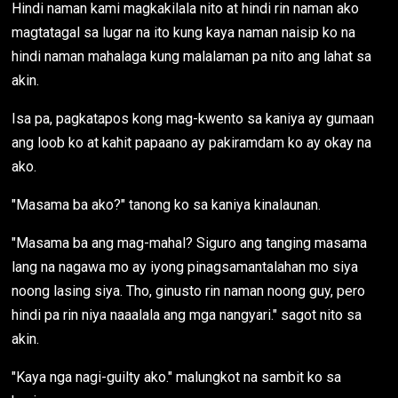
Hindi naman kami magkakilala nito at hindi rin naman ako
magtatagal sa lugar na ito kung kaya naman naisip ko na
hindi naman mahalaga kung malalaman pa nito ang lahat sa
akin.
Isa pa, pagkatapos kong mag-kwento sa kaniya ay gumaan
ang loob ko at kahit papaano ay pakiramdam ko ay okay na
ako.
"Masama ba ako?" tanong ko sa kaniya kinalaunan.
"Masama ba ang mag-mahal? Siguro ang tanging masama
lang na nagawa mo ay iyong pinagsamantalahan mo siya
noong lasing siya. Tho, ginusto rin naman noong guy, pero
hindi pa rin niya naaalala ang mga nangyari." sagot nito sa
akin.
"Kaya nga nagi-guilty ako." malungkot na sambit ko sa