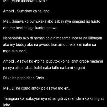
Me... Huhh aaasawa? Ako?
Arnold... Sumakay ka na lang.
Me... Ginawa ko bumukaka ako sabay nya sinagad ng husto
eto the best talaga kantot asawa.
Napapaisip ako di naman na din masama incase na lilibugan
ako my buddy ako na pwede kumamot malalaan natin sa
mga susunod.
Arnold... Asawa ko eto na ipuputok ko na lahat grabe madami
pa cya uli nailabas kahit naka tatlo na kami kagabi
Di ka ba papalabas Chris...
Me... Di na cguro antok pa asawa mo eh..
Tiningnan ko reaksyon nya at nangiti cya ramdam ko kinilig si
loko.