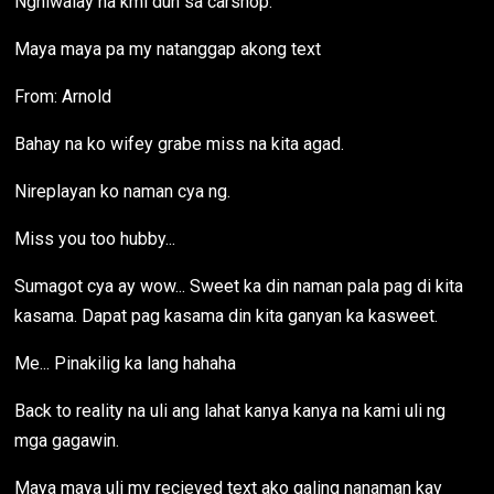
Nghiwalay na kmi dun sa carshop.
Maya maya pa my natanggap akong text
From: Arnold
Bahay na ko wifey grabe miss na kita agad.
Nireplayan ko naman cya ng.
Miss you too hubby...
Sumagot cya ay wow... Sweet ka din naman pala pag di kita
kasama. Dapat pag kasama din kita ganyan ka kasweet.
Me... Pinakilig ka lang hahaha
Back to reality na uli ang lahat kanya kanya na kami uli ng
mga gagawin.
Maya maya uli my recieved text ako galing nanaman kay