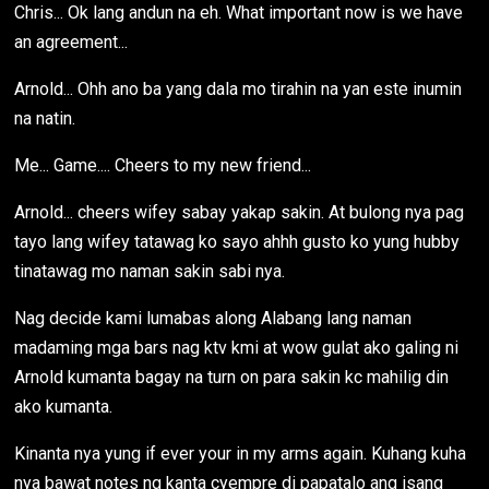
Chris... Ok lang andun na eh. What important now is we have
an agreement...
Arnold... Ohh ano ba yang dala mo tirahin na yan este inumin
na natin.
Me... Game.... Cheers to my new friend...
Arnold... cheers wifey sabay yakap sakin. At bulong nya pag
tayo lang wifey tatawag ko sayo ahhh gusto ko yung hubby
tinatawag mo naman sakin sabi nya.
Nag decide kami lumabas along Alabang lang naman
madaming mga bars nag ktv kmi at wow gulat ako galing ni
Arnold kumanta bagay na turn on para sakin kc mahilig din
ako kumanta.
Kinanta nya yung if ever your in my arms again. Kuhang kuha
nya bawat notes ng kanta cyempre di papatalo ang isang