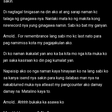
sakin.
Di nagtagal tinigasan na din ako at ang sarap naman kc
talaga ng ginagawa nya. Nanlaki mata ko ng makita kong
nirerecord nya yung ginagawa namin. Sabi ko bat my ganyan.
Arnold... For remembrance lang sabi mo kc last nato para
pag namimiss kota my pagjajakulan ako.
Di ko naman ikakalat yan ano ka ba kita mo nga kita muka ko
jan saka kasiraan ko din pag kumalat yan.
Napaisip ako oo nga naman kaya hinayaan ko na lang sabi ko
sa kanya isend nya sakin para kung ilalabas man nya na
nakablurred muka nya atleast my pangcounter ako damay
damay na. Matalino kaya to.
Arnold... Ahhhh bukaka ka asawa ko