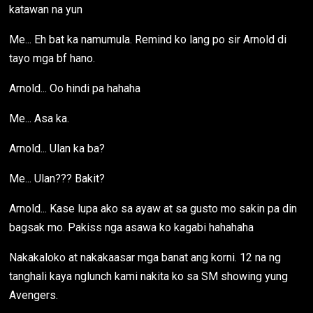
katawan na yun
Me... Eh bat ka namumula. Remind ko lang po sir Arnold di
tayo mga bf hano.
Arnold... Oo hindi pa hahaha
Me... Asa ka.
Arnold... Ulan ka ba?
Me... Ulan??? Bakit?
Arnold... Kase lupa ako sa ayaw at sa gusto mo sakin pa din
bagsak mo. Pakiss nga asawa ko kagabi hahahaha
Nakakaloko at nakakaasar mga banat ang korni. 12 na ng
tanghali kaya nglunch kami nakita ko sa SM showing yung
Avengers.