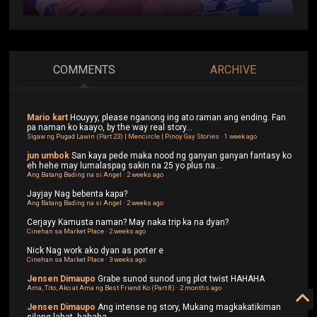
COMMENTS
ARCHIVE
Mario kart
Houyyy, please nganong ing ato raman ang ending. Fan
pa naman ko kaayo, by the way real story...
Sigaw ng Pugad Lawin (Part 23) | Mencircle | Pinoy Gay Stories
·
1 week ago
jun umbok
San kaya pede maka nood ng ganyan ganyan fantasy ko
eh hehe may lumalaspag sakin na 25 yo plus na...
Ang Batang Bading na si Angel
·
2 weeks ago
Jayjay
Nag bebenta kapa?
Ang Batang Bading na si Angel
·
2 weeks ago
Cerjayy
Kamusta naman? May naka trip ka na dyan?
Cinehan sa Market Place
·
2 weeks ago
Nick
Nag work ako dyan as porter e
Cinehan sa Market Place
·
3 weeks ago
Jensen Dimaupo
Grabe sunod sunod ung plot twist HAHAHA
Ama, Tito, Ako at Ama ng Best Friend Ko (Part 8)
·
2 months ago
Jensen Dimaupo
Ang intense ng story, Mukang magkakatikiman
silang lahat, hahaha