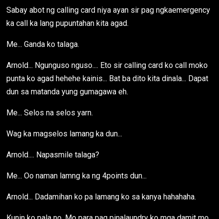
Sabay abot ng calling card niya ayan sir pag ngkaemergency
ka call ka lang pupuntahan kita agad.
Me... Ganda ko talaga.
Arnold... Ngunguso nguso.... Eto sir calling card ko call moko
punta ko agad hehehe kainis... Bat ba dito kita dinala... Dapat
dun sa matanda yung gumagawa eh.
Me... Selos na selos yarn.
Wag ka magselos lamang ka dun...
Arnold.... Napasmile talaga?
Me... Oo naman lamng ka ng 4points dun...
Arnold... Dadamihan ko pa lamang ko sa kanya hahahaha.
Kunin ko pala no. Mo para pag pinalaundry ko mga damit mo