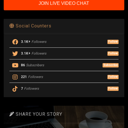
JOIN LIVE VIDEO CHAT
Social Counters
3.1K+
Followers
Follow
3.1K+
Followers
Follow
86
Subscribers
Subscribe
221
Followers
Follow
7
Followers
Follow
SHARE YOUR STORY