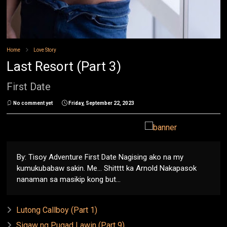
Home
Love Story
Last Resort (Part 3)
First Date
No comment yet
Friday, September 22, 2023
By: Tisoy Adventure First Date Nagising ako na my
kumukubabaw sakin. Me... Shitttt ka Arnold Nakapasok
nanaman sa masikip kong but...
Lutong Callboy (Part 1)
Sigaw ng Pugad Lawin (Part 9)