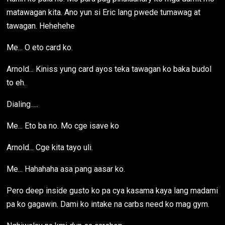
matawagan kita. Ano yun si Eric lang pwede tumawag at
tawagan. Hehehehe
Me... O eto card ko.
Arnold... Kiniss yung card ayos teka tawagan ko baka budol
to eh.
Dialing.....
Me... Eto ba no. Mo cge isave ko
Arnold... Cge kita tayo uli.
Me... Hahahaha asa pang aasar ko.
Pero deep inside gusto ko pa cya kasama kaya lang madami
pa ko gagawin. Dami ko intake na carbs need ko mag gym.