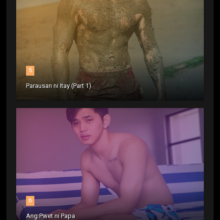
5
Parausan ni Itay (Part 1)
6
Ang Pwet ni Papa