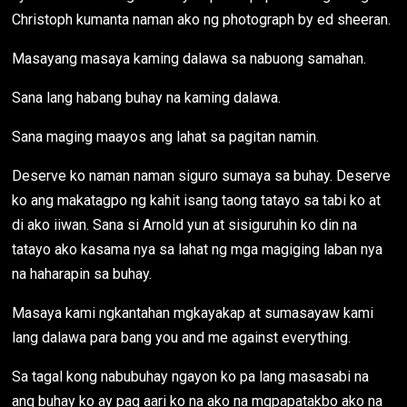
Christoph kumanta naman ako ng photograph by ed sheeran.
Masayang masaya kaming dalawa sa nabuong samahan.
Sana lang habang buhay na kaming dalawa.
Sana maging maayos ang lahat sa pagitan namin.
Deserve ko naman naman siguro sumaya sa buhay. Deserve
ko ang makatagpo ng kahit isang taong tatayo sa tabi ko at
di ako iiwan. Sana si Arnold yun at sisiguruhin ko din na
tatayo ako kasama nya sa lahat ng mga magiging laban nya
na haharapin sa buhay.
Masaya kami ngkantahan mgkayakap at sumasayaw kami
lang dalawa para bang you and me against everything.
Sa tagal kong nabubuhay ngayon ko pa lang masasabi na
ang buhay ko ay pag aari ko na ako na mgpapatakbo ako na