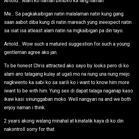
Arnold... Alam ko naman binibiro ka lang naman.
Me... Sa pagkakaibigan natin malalaman natin kung gang
saan aabot diba kung di natin mareach yung ineexpect natin
sa isat isa atleast alam natin na mgkaibigan pa din tayo.
Arnold... Wow such a matured suggestion for such a young
gentleman agree ako jan.
To be honest Chris attracted ako sayo by looks pero di ko
alam ano talagang kulay at ugali mo na nung una nung mejo
nagkwento ka sabi ko sa sarili ko i want to know him more
iwant to be with him. Yung sex di dapat talaga naganap kaso
ikaw kasi sinunggaban moko. Well nangyari na and we both
enjoy naman i think.
2 years akong walang minahal at kinatalik kaya di ko din
nakontroll sorry for that.