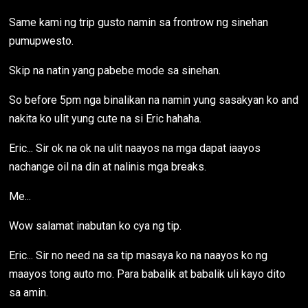
Same kami ng trip gusto namin sa frontrow ng sinehan
pumupwesto.
Skip na natin yang pabebe mode sa sinehan.
So before 5pm nga binalikan na namin yung sasakyan ko and
nakita ko ulit yung cute na si Eric hahaha.
Eric... Sir ok na ok na ulit naayos na mga dapat iaayos
nachange oil na din at nalinis mga breaks.
Me...
Wow salamat inabutan ko cya ng tip.
Eric... Sir no need na sa tip masaya ko na naayos ko ng
maayos tong auto mo. Para babalik at babalik uli kayo dito
sa amin.