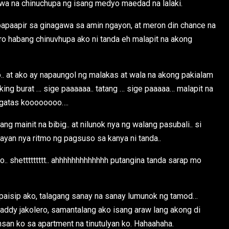
awa na chinuchupa ng isang medyo maedad na lalaki.
apapaapir sa ginagawa sa amin ngayon, at meron din chance na
o habang chinuvhupa ako ni tanda eh malapit na akong
.. at ako ay napaungol ng malakas at wala na akong pakialam
ing burat … sige paaaaaa.. tatang … sige paaaaa… malapit na
 gatas koooooooo….
g mainit na bibig.. at nilunok nya ng walang pasubali.. si
ayan nya ritmo ng pagsuso sa kanya ni tanda..
. shettttttttt.. ahhhhhhhhhhhhh putangina tanda sarap mo
napaisip ako, talagang sanay na sanay lumunok ng tamod…
daddy jakolero, samantalang ako isang araw lang akong di
nsan ko sa apartment na tinutulyan ko. Hahaahaha.