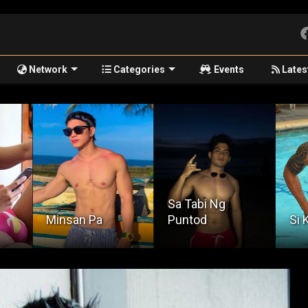
Network
Categories
Events
Lates
Sa Tabi Ng
Puntod
Si Kuya Bortz
Spe