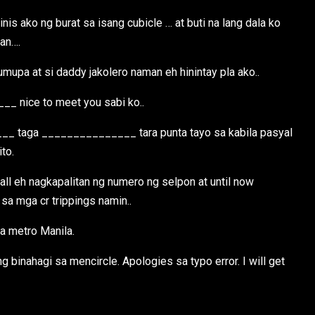
nis ako ng burat sa isang cubicle … at buti na lang dala ko
an….
umupa at si daddy jakolero naman eh hinintay pla ako..
_ nice to meet you sabi ko..
_ taga _______________ tara punta tayo sa kabila pasyal
ito.
l eh nagkapalitan ng numero ng selpon at until now
a mga cr trippings namin..
sa metro Manila.
inahagi sa mencircle. Apologies sa typo error. I will get