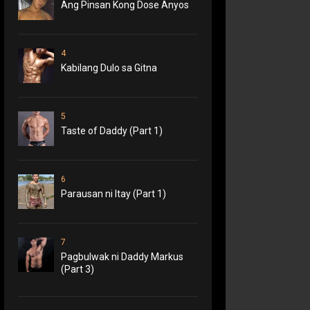
Ang Pinsan Kong Dose Anyos
4
Kabilang Dulo sa Gitna
5
Taste of Daddy (Part 1)
6
Parausan ni Itay (Part 1)
7
Pagbulwak ni Daddy Markus
(Part 3)