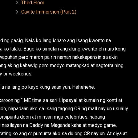
Third Floor
Cavite Immersion (Part 2)
d ng pasig, Nais ko lang ishare ang isang kwento na
ko lalaki. Bago ko simulan ang aking kwento eh nais kong
agwapuhan pero meron pa rin naman nakakapansin sa akin
 ang aking kahawig pero medyo matangkad at nagtetraining
ay or weekends.
ala na lang po kayo kung saan yun. Hehehehe.
roon ng “ ME time sa sarili, ipasyal at kumain ng konti at
o, napadaan ako sa isang tagong CR ng mall nay un usually
isipunta doon at minsan mga celebrities, habang
g nasilayan na Daddy na Maganda kaha at medyo game,
ating ko ang cr pumunta ako sa dulong CR nay un. At siya at