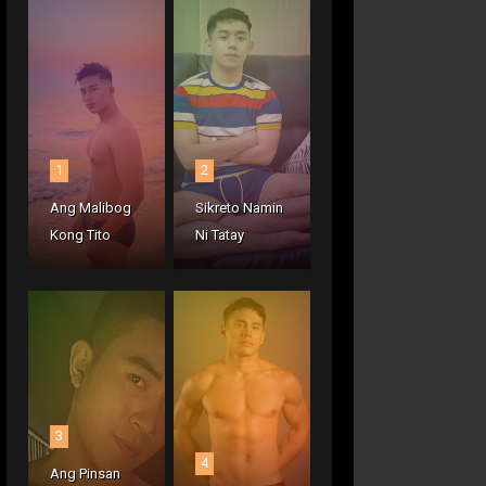
1
2
Ang Malibog
Sikreto Namin
Kong Tito
Ni Tatay
3
4
Ang Pinsan