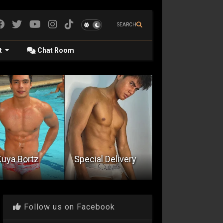
SEARCH
t
Chat Room
May
cial Delivery
Grade Five Bsp
Nagmamahal
Follow us on Facebook