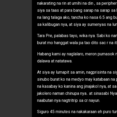
nakarating na rin at umihi na din , sa periphe
siya sa taas at para bang sarap na sarap s
na lang talaga ako, tancha ko nasa 6.5 ang b
sa kalibugan nya, at siya ay sumenyas na lum
Tara Pre, palabas tayo, wika nya. Sabi ko na
burat mo hanggat wala pa tao dito sac r na it
Habang kami ay naglalaro, meron pumasok 
dalawa at natatawa.
At siya ay lumapit sa amin, nagprisinta na s
sinubo burat ko na medyo may katabaan na 
na kasabay ko kanina ang jinajakol nya, at 
jakolero naman chinupa nya.. at sinasabi 
naabutan nya nagtritrip sa cr nayun.
Siguro 45 minutes na nakakaraan eh puro tu