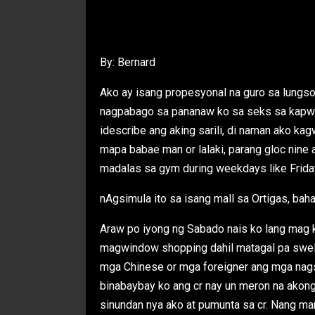
By: Bernard
Ako ay isang propesyonal na guro sa lungso
nagpabago sa pananaw ko sa seks sa kapwa 
idescribe ang aking sarili, di naman ako k
mapa babae man or lalaki, parang gloc nine
madalas sa gym during weekdays like Frid
nAgsimula ito sa isang mall sa Ortigas, bah
Araw po iyong ng Sabado nais ko lang mag ka
magwindow shopping dahil matagal pa sweld
mga Chinese or mga foreigner ang mga nags
binabaybay ko ang cr nay un meron na akon
sinundan nya ako at pumunta sa cr. Nang mar