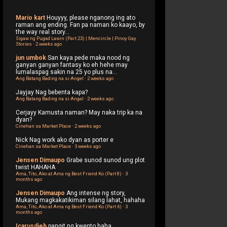
Mario kart
Houyyy, please nganong ing ato
raman ang ending. Fan pa naman ko kaayo, by
the way real story...
Sigaw ng Pugad Lawin (Part 23) | Mencircle | Pinoy Gay
Stories
·
2 weeks ago
jun umbok
San kaya pede maka nood ng
ganyan ganyan fantasy ko eh hehe may
lumalaspag sakin na 25 yo plus na...
Ang Batang Bading na si Angel
·
2 weeks ago
Jayjay
Nag bebenta kapa?
Ang Batang Bading na si Angel
·
2 weeks ago
Cerjayy
Kamusta naman? May naka trip ka na
dyan?
Cinehan sa Market Place
·
2 weeks ago
Nick
Nag work ako dyan as porter e
Cinehan sa Market Place
·
3 weeks ago
Jensen Dimaupo
Grabe sunod sunod ung plot
twist HAHAHA
Ama, Tito, Ako at Ama ng Best Friend Ko (Part 8)
·
3
months ago
Jensen Dimaupo
Ang intense ng story,
Mukang magkakatikiman silang lahat, hahaha
Ama, Tito, Ako at Ama ng Best Friend Ko (Part 6)
·
3
months ago
Icarusdieb
pangit ng kwento haha