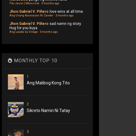
Tito Jason | Mencircle
·
3 months ago
Jhon Gabriel V. Piñero
love wins at all time.
Ang Unang Karanasan Ni Zander
·
3 months ago
Jhon Gabriel V. Piñero
sad namn ng story.
Hug for you kuya.
Ang Lalake Sa Village
·
3 months ago
MONTHLY TOP 10
1
Ang Malibog Kong Tito
2
Sikreto Namin Ni Tatay
3