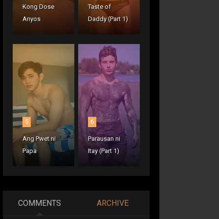
Kong Dose
Taste of
Anyos
Daddy (Part 1)
5
6
Ang Pwet ni
Parausan ni
Papa
Itay (Part 1)
COMMENTS
ARCHIVE