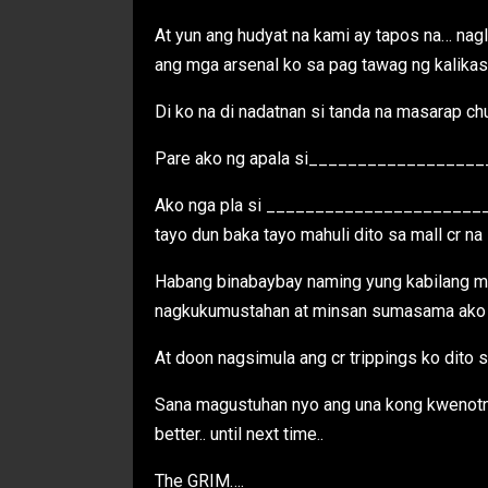
At yun ang hudyat na kami ay tapos na… nagli
ang mga arsenal ko sa pag tawag ng kalikas
Di ko na di nadatnan si tanda na masarap ch
Pare ako ng apala si____________________
Ako nga pla si ________________________
tayo dun baka tayo mahuli dito sa mall cr na 
Habang binabaybay naming yung kabilang mal
nagkukumustahan at minsan sumasama ako s
At doon nagsimula ang cr trippings ko dito 
Sana magustuhan nyo ang una kong kwenotng b
better.. until next time..
The GRIM….