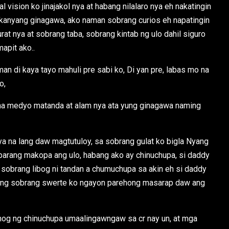
ral vision ko jinajakol nya at habang nilalaro nya eh nakatingin
a kanyang ginagawa, ako naman sobrang curios eh napatingin
urat nya at sobrang taba, sobrang kintab ng ulo dahil siguro
apit ako..
man di kaya tayo mahuli pre sabi ko, Di yan pre, labas mo na
o,
na medyo matanda at alam nya ata yung ginagawa naming
iya na lang daw magtutuloy, sa sobrang gulat ko bigla Nyang
parang makopa ang ulo, habang ako ay chinuchupa, si daddy
sa sobrang libog ni tandan a chumuchupa sa akin eh si daddy
Nyang sobrang swerte ko ngayon parehong masarap daw ang
nog ng chinuchupa umaalingawngaw sa cr nay un, at mga