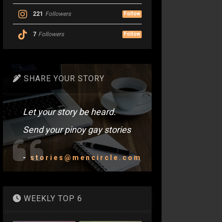
221
Followers
Follow
7
Followers
Follow
SHARE YOUR STORY
Let your story be heard.
Send your pinoy gay stories
-
stories@mencircle.com
WEEKLY TOP 6