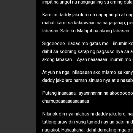
impit na ungol na nangagaling sa aming dal
Kami ni daddy jakolero eh napapangiti at n
mahuli kami sa kalaswaan na nagaganap, per
labasan. Sabi ko Malapit na akong labasan…
Sigeeeeee.. ilabas mo gatas mo… iinumin ko
dahil sa sobrang sarap ng pagsuso nya sa ak
akong labasan…. Ayan naaaaaaa.. inumin mo
At yun na nga.. nilabasan ako mismo sa kanyan
daddy jakolero naman sinuso nya at sinasab
Putang inaaaaaa.. ayannnnnnn na akoooooooo.
chumupaaaaaaaaaaaaa
Nilunok din nya nilabas ni daddy jakolero, 
tatlong araw din yung tamod nay un sabi ni 
nagjakol. Hahaahaha.. dahil dumating mga pi