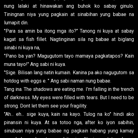
nung lalaki at hinawakan ang buhok ko sabay ginulo.
Tiningnan niya yung pagkain at sinabihan yung babae na
lumapit din.
"Para sa amin ba itong mga ito?" Tanong ni kuya at sabay
kagat sa fish fillet. Nagtinginan sila ng babae at biglang
sinabi ni kuya na,
"Pano ba yan? Magugutom tayo mamaya pagkatapos? Kain
muna tayo!" Ang sabi ni kuya.
"Sige. Bilisan lang natin kumain. Kanina pa ako nagugutom sa
hotdog with eggs e. " Ang sabi naman nung babae.
Tang ina. The shadows are eating me. I'm falling in the trench
of darkness. My eyes were filled with tears. But I need to be
strong. Dont let them see your fragility.
"Ah... eh... sige kuya, kain na kayo. Tulog na ko" hindi ako
pinansin ni kuya. At sa totoo nga, after ko iyon sabihin,
sinubuan niya yung babae ng pagkain habang yung kamay