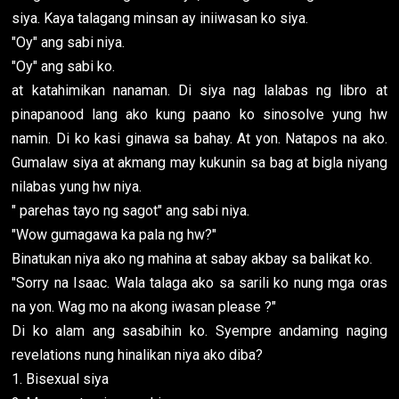
siya. Kaya talagang minsan ay iniiwasan ko siya.
"Oy" ang sabi niya.
"Oy" ang sabi ko.
at katahimikan nanaman. Di siya nag lalabas ng libro at
pinapanood lang ako kung paano ko sinosolve yung hw
namin. Di ko kasi ginawa sa bahay. At yon. Natapos na ako.
Gumalaw siya at akmang may kukunin sa bag at bigla niyang
nilabas yung hw niya.
" parehas tayo ng sagot" ang sabi niya.
"Wow gumagawa ka pala ng hw?"
Binatukan niya ako ng mahina at sabay akbay sa balikat ko.
"Sorry na Isaac. Wala talaga ako sa sarili ko nung mga oras
na yon. Wag mo na akong iwasan please ?"
Di ko alam ang sasabihin ko. Syempre andaming naging
revelations nung hinalikan niya ako diba?
1. Bisexual siya