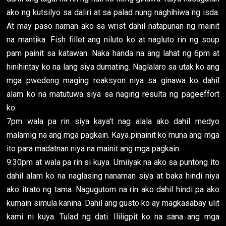
ako ng kutsilyo sa daliri at sa palad nung naghihiwa ng isda.
At may paso naman ako sa wrist dahil natapunan ng mainit
na mantika. Fish fillet ang niluto ko at nagluto rin ng soup
pam painit sa katawan. Naka handa na ang lahat ng 6pm at
hinihintay ko na lang siya dumating. Naglalaro sa utak ko ang
mga pwedeng maging reaksyon niya sa ginawa ko dahil
alam ko na matutuwa siya sa naging resulta ng pageeffort
ko.
7pm wala pa rin siya kaya't nag alala ako dahil medyo
malamig na ang mga pagkain. Kaya pinainit ko muna ang mga
ito para madatnan niya na mainit ang mga pagkain.
9:30pm at wala pa rin si kuya. Umiiyak na ako sa puntong ito
dahil alam ko na naglasing nanaman siya at baka hindi niya
ako itrato ng tama. Nagugutom na rin ako dahil hindi pa ako
kumain simula kanina. Dahil ang gusto ko ay magkasabay ulit
kami ni kuya. Tulad ng dati. Ililigpit ko na sana ang mga