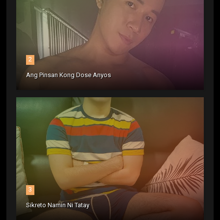
2
Ang Pinsan Kong Dose Anyos
3
Sikreto Namin Ni Tatay