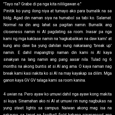
"Tayo na? Grabe di pa nga kita nililigawan e."
Pinitik ko yung ilong niya at tumayo ako para bumalik na sa
bldg. Agad din naman siya na humabol sa tabi ko. Salamat.
Normal na din ang lahat sa pagitan namin. Bumalik ang
closeness namin ni Al pagdating sa room. Inasar pa nga
kami ng mga kaklase namin na 'nagkabalikan na daw kami' at
kung ano daw ba yung dahilan nung nakaraang 'break up'
namin. E dahil mapangtrip naman din kami ni Al kaya
sinakyan na lang namin ang pang aasar nila. Tulad ng 6
months na akong buntis at si Al ang ama. O kaya naman nag
break kami kasi nakita ko si Al na may kayakap sa dilim. Mga
ganon kaya GV GV talaga kami sa room kanina.
4 uwian na. Pero ayaw ko umuwi dahil nga ayaw kong makita
si kuya. Sinamahan ako ni Al at umuwi rin nung nagbukas na
yung steet lights sa campus. Naiwan akong mag isa na
nakaupo sa tapat ng football field habang pinapanood ang