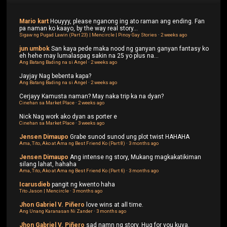
Mario kart
Houyyy, please nganong ing ato raman ang ending. Fan
pa naman ko kaayo, by the way real story...
Sigaw ng Pugad Lawin (Part 23) | Mencircle | Pinoy Gay Stories
·
2 weeks ago
jun umbok
San kaya pede maka nood ng ganyan ganyan fantasy ko
eh hehe may lumalaspag sakin na 25 yo plus na...
Ang Batang Bading na si Angel
·
2 weeks ago
Jayjay
Nag bebenta kapa?
Ang Batang Bading na si Angel
·
2 weeks ago
Cerjayy
Kamusta naman? May naka trip ka na dyan?
Cinehan sa Market Place
·
2 weeks ago
Nick
Nag work ako dyan as porter e
Cinehan sa Market Place
·
3 weeks ago
Jensen Dimaupo
Grabe sunod sunod ung plot twist HAHAHA
Ama, Tito, Ako at Ama ng Best Friend Ko (Part 8)
·
3 months ago
Jensen Dimaupo
Ang intense ng story, Mukang magkakatikiman
silang lahat, hahaha
Ama, Tito, Ako at Ama ng Best Friend Ko (Part 6)
·
3 months ago
Icarusdieb
pangit ng kwento haha
Tito Jason | Mencircle
·
3 months ago
Jhon Gabriel V. Piñero
love wins at all time.
Ang Unang Karanasan Ni Zander
·
3 months ago
Jhon Gabriel V. Piñero
sad namn ng story. Hug for you kuya.