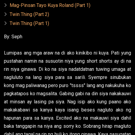
Mag-Pinsan Tayo Kuya Roland (Part 1)
Twin Thing (Part 2)
Twin Thing (Part 1)
By: Seph
Lumipas ang mga araw na di ako kinikibo ni kuya. Pati yung
pustahan namin na susuotin niya yung short shorts ay di na
rin niya ginawa. Di ko na siya nadatdatnan tuwing umaga at
nagluluto na lang siya para sa sarili. Syempre sinubukan
kong mag paliwanag pero puro "tssss" lang ang nakukuha ko
pagkatapos ko magsalita. Gabing gabi na din siya nakakauwi
at minsan ay lasing pa siya. Nag isip ako kung paano ako
makakabawi sa kanya kaya isang beses nagluto ako ng
hapunan para sa kanya. Excited ako na makauwi siya dahil
baka tanggapin na niya ang sorry ko. Sobrang hirap magluto
dahil ang tagal na rin ng huli ko itong ginawa. Kaya nasugatan