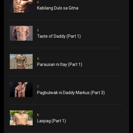
4
Kabilang Dulo sa Gitna
5
Taste of Daddy (Part 1)
6
Parausan ni Itay (Part 1)
7
Pagbulwak ni Daddy Markus (Part 3)
8
Laspag (Part 1)