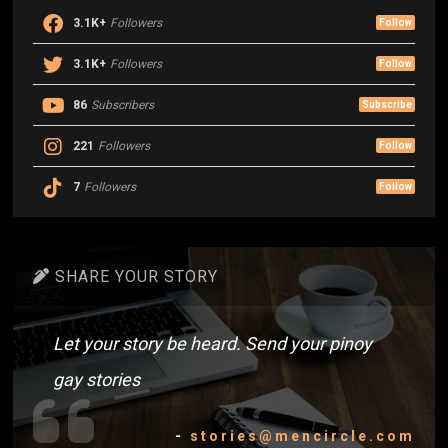
3.1K+
Followers
Follow
3.1K+
Followers
Follow
86
Subscribers
Subscribe
221
Followers
Follow
7
Followers
Follow
SHARE YOUR STORY
Let your story be heard. Send your pinoy
gay stories
-
stories@mencircle.com