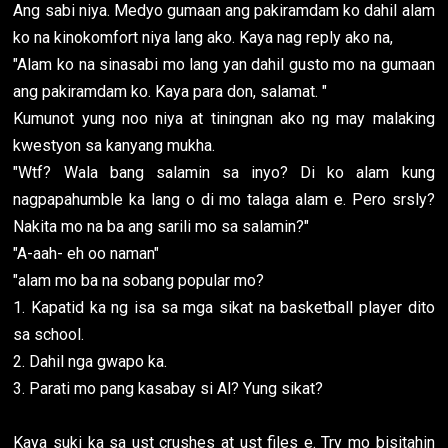
Ang sabi niya. Medyo gumaan ang pakiramdam ko dahil alam
ko na kinokomfort niya lang ako. Kaya nag reply ako na,
"Alam ko na sinasabi mo lang yan dahil gusto mo na gumaan
ang pakiramdam ko. Kaya para don, salamat. "
Kumunot yung noo niya at tiningnan ako ng may malaking
kwestyon sa kanyang mukha.
"Wtf? Wala bang salamin sa inyo? Di ko alam kung
nagpapahumble ka lang o di mo talaga alam e. Pero srsly?
Nakita mo na ba ang sarili mo sa salamin?"
"A-aah- eh oo naman"
"alam mo ba na sobang popular mo?
1. Kapatid ka ng isa sa mga sikat na basketball player dito
sa school.
2. Dahil nga gwapo ka.
3. Parati mo pang kasabay si Al? Yung sikat?
Kaya suki ka sa ust crushes at ust files e. Try mo bisitahin