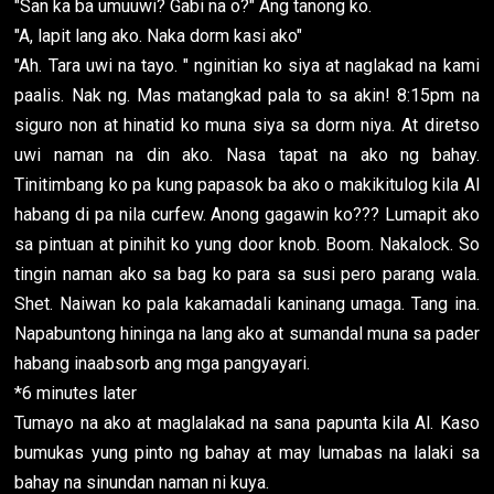
"San ka ba umuuwi? Gabi na o?" Ang tanong ko.
"A, lapit lang ako. Naka dorm kasi ako"
"Ah. Tara uwi na tayo. " nginitian ko siya at naglakad na kami
paalis. Nak ng. Mas matangkad pala to sa akin! 8:15pm na
siguro non at hinatid ko muna siya sa dorm niya. At diretso
uwi naman na din ako. Nasa tapat na ako ng bahay.
Tinitimbang ko pa kung papasok ba ako o makikitulog kila Al
habang di pa nila curfew. Anong gagawin ko??? Lumapit ako
sa pintuan at pinihit ko yung door knob. Boom. Nakalock. So
tingin naman ako sa bag ko para sa susi pero parang wala.
Shet. Naiwan ko pala kakamadali kaninang umaga. Tang ina.
Napabuntong hininga na lang ako at sumandal muna sa pader
habang inaabsorb ang mga pangyayari.
*6 minutes later
Tumayo na ako at maglalakad na sana papunta kila Al. Kaso
bumukas yung pinto ng bahay at may lumabas na lalaki sa
bahay na sinundan naman ni kuya.