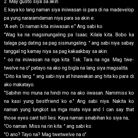
2. May gusto siya sa akin.
E kaya ko lang naman siya iniiwasan is para di na madevelop
pa yung nararamdaman niya para sa akin e.
"A eeh. Di naman kita iniiwasan e." Ang sabi ko.
"Wag ka na magsinungaling pa Isaac. Kilala kita. Bobo ka
talaga pag dating sa pag sisinungaling. " ang sabi niya sabay
tanggal ng kamay niya sa pag kakaakbay sa akin.
" oo na iniiwasan na nga kita. Tsk. Tara na nga. Mag twe-
twelve na o" patayo na ako ng bigla na lang siya magsalita.
"Dito ka lang. " ang sabi niya at hinawakan ang hita ko para di
ako makatayo.
"Sabihin mo muna na hindi mo na ako iiwasan. Namimiss ko
na kasi yung bestfriend ko e." Ang sabi niya. Nakita ko
naman yung lungkot sa mga mata niya and I can say that
those eyes cant tell lies. Kaya naman sinabihan ko siya na,
"Oo naman. Miss na rin kita. " ang sabi ko.
"O ano? Tayo na? Mag twetwelve na o"