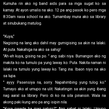
Kumuha rin ako ng band aids para sa mga sugat ko sa
kamay. At ayon umalis na ako. 12 pa ang pasok ko pero mga
8:30am nasa school na ako. Tumambay muna ako sa library
at sinubukang matulog.
"Kuya,"
Nagising na lang ako dahil may gumigising sa akin na lalaki.
At puta. Nakahiga na ako sa sahig!
"Ah-eh kuya, gising na po. " ang sabi niya. Bumangon ako ng
makita ko na tumulo pa yung laway ko. Puta. Nakita naman ni
lalaki na tumulo yung laway ko. Tang ina. Ibaon niyo na ako
sa lupa.
" ayyy. Pasensiya na, sorry. Napahimbing yung tulog ko."
Tumayo ako at umupo na ulit. Nakatingin sa akin yung ibang
nag aaral sa library. Pero di ko na sila pinansin. Wala na
akong paki kung ano pa ang isipin nila.
"Kuya pwede ba mag paturo?" Ang sabat ni lalaki. Umupo