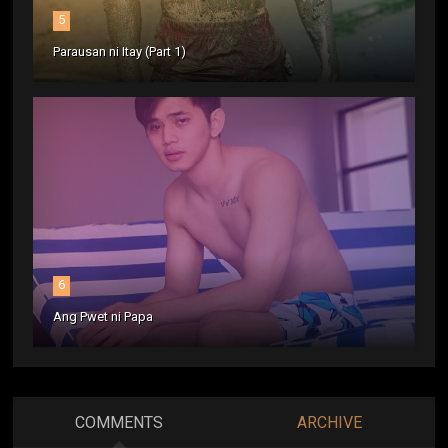
5
Parausan ni Itay (Part 1)
6
Ang Pwet ni Papa
COMMENTS
ARCHIVE