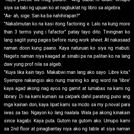
siya sa tabi ng upuan ko at nagbuklat ng libro sa algebra.
"Aa- ah, sige. San ka ba nahihirapan?"
"Nakalimutan ko na kasi itong factoring e. Lalo na kung more
than 3 terms yung i fafactor" patay tayo dito. Tiningnan ko
lang saglit yung pages before nung work sheet. At nakasaad
naman doon kung paano. Kaya naturuan ko siya ng mabuti.
Nagets naman niya kaagad at sinabi pa na palitan ko na lang
daw yung prof nila sa algeb.
"Kuya lika kain tayo. Makabwi man lang ako sayo. Libre kita."
Syempre nakangisi ako nung marinig ko ang word na 'libre'
kaya agad akong nag ayos ng gamit at lumabas na kami ng
library. Di na kami kumain sa carpark dahil parating puno ang
mga kainan don, kaya lipat kami sa mcdo sa my p.noval para
iwas sa tao. Ngayon ko lang naalala. Wala pa akong kinakain
since kagabi. Kaya puta. Gutom na gutom ako. Umupo kami
sa 2nd floor at pinagbantay niya ako ng table at siya naman