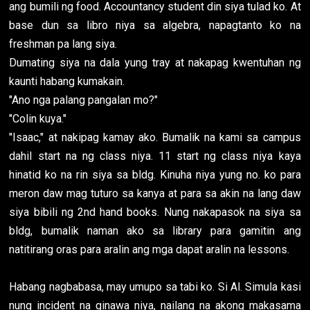
ang bumili ng food. Accountancy student din siya tulad ko. At
base dun sa libro niya sa algebra, napagtanto ko na
freshman pa lang siya.
Dumating siya na dala yung tray at nakapag kwentuhan ng
kaunti habang kumakain.
"Ano nga palang pangalan mo?"
"Colin kuya."
"Isaac," at nakipag kamay ako. Bumalik na kami sa campus
dahil start na ng class niya. 11 start ng class niya kaya
hinatid ko na rin siya sa bldg. Kinuha niya yung no. ko para
meron daw mag tuturo sa kanya at para sa akin na lang daw
siya bibili ng 2nd hand books. Nung nakapasok na siya sa
bldg, bumalik naman ako sa library para gamitin ang
natitirang oras para aralin ang mga dapat aralin na lessons.
Habang nagbabasa, may umupo sa tabi ko. Si Al. Simula kasi
nung incident na ginawa niya, nailang na akong makasama