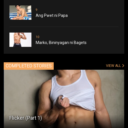
9
Ang Pwet ni Papa
10
Marko, Bininyagan ni Bagets
COMPLETED STORIES
VIEW ALL
Flicker (Part 1)