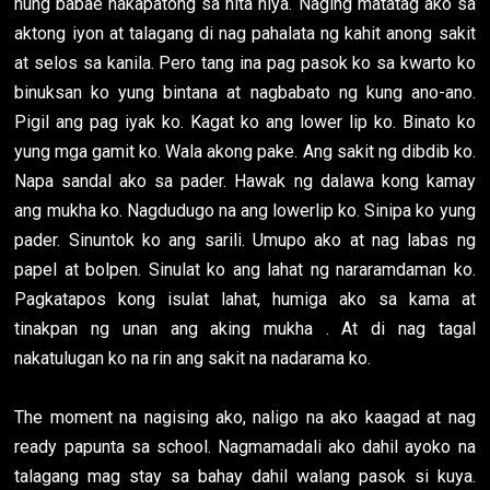
nung babae nakapatong sa hita niya. Naging matatag ako sa
aktong iyon at talagang di nag pahalata ng kahit anong sakit
at selos sa kanila. Pero tang ina pag pasok ko sa kwarto ko
binuksan ko yung bintana at nagbabato ng kung ano-ano.
Pigil ang pag iyak ko. Kagat ko ang lower lip ko. Binato ko
yung mga gamit ko. Wala akong pake. Ang sakit ng dibdib ko.
Napa sandal ako sa pader. Hawak ng dalawa kong kamay
ang mukha ko. Nagdudugo na ang lowerlip ko. Sinipa ko yung
pader. Sinuntok ko ang sarili. Umupo ako at nag labas ng
papel at bolpen. Sinulat ko ang lahat ng nararamdaman ko.
Pagkatapos kong isulat lahat, humiga ako sa kama at
tinakpan ng unan ang aking mukha . At di nag tagal
nakatulugan ko na rin ang sakit na nadarama ko.
The moment na nagising ako, naligo na ako kaagad at nag
ready papunta sa school. Nagmamadali ako dahil ayoko na
talagang mag stay sa bahay dahil walang pasok si kuya.