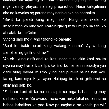
mga varsity players na nag prapractice. Nasa kalagitnaan
ako ng kawalan ng parang may narinig ako na nagsalita.
"Bakit ba parati kang mag isa?" Nung una akala ko
imagination ko lang yon. Pero biglang may umupo sa tabi ko
at nakita ko si Colin.
"Anong sabi mo?" Ang tanong ko pabalik.
"Sabi ko bakit parati kang walang kasama? Ayaw kang
samahan ng girlfriend mo?"
"Aa-eh- yung girlfriend ko kasi nagalit sa akin kasi nakita
niya na may humalik sa lips ko. E di ko naman sinasadya yun
dahil yung babae mismo yung nag pumilit na halikan ako.
lasing kasi siya. Kaya ayun. Nakipag break si girlfriend sa
akin" ang sabi ko.
"E dapat kasi di ka na lumalapit sa mga babae pag may
girlfriend ka na. Sa gwapo mong yan, nako lahat ng lasing na
babae hahalikan ka pag ikaw pa naghatid sa kanila pauwi."