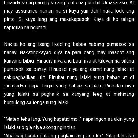
hinanda ko ng narinig ko ang pinto na pumihit. Umasa ako. At
may assurance naman na si kuya yun dahil naka lock ang
pinto. Si kuya lang ang makakapasok. Kaya di ko talaga
napigilan na ngumiti.
Nakita ko ang isang likod ng babae habang pumasok sa
bahay. Nakatingkayad siya na para bang may inaabot ang
kanyang bibig. Hinagis niya ang bag niya at tuluyan na silang
pumasok sa bahay. Hinubad niya ang damit nung lalaki at
nakipaghalikan ulit. Binuhat nung lalaki yung babae at di
sinasadya, napa tingin yung babae sa akin. Pinigilan niya
yung lalaki sa paghalik sa kanyang leeg at mahinang
bumulong sa tenga nung lalaki.
"Mateo teka lang. Yung kapatid mo..." napalingon sa akin yung
lalaki at bigla niya akong nginitian.
"Aba nag handa pala ng pagkain ang aso ko." Nilapitan ako