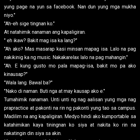
yung page na yun sa facebook. Nan dun yung mga mukha
niyo."
"Ah-eh sige tingnan ko."
At natahimik nanaman ang kapaligiran.
" eh ikaw? Bakit mag isa ka lang?"
"Ah ako? Mas masarap kasi minsan mapag isa. Lalo na pag
nakikinig ka ng music. Nakakarelax lalo na pag mahangin."
"Ah. E kung gusto mo pala mapag-isa, bakit mo pa ako
kinausap?"
"Wala lang. Bawal ba?"
"Nako di naman. Buti nga at may kausap ako e."
Tumahimik nanaman. Unti unti ng nag aalisan yung mga nag
prapractice at pakonti na rin ng pakonti yung tao sa campus.
Madilim na ang kapaligiran. Medyo hindi ako kumportable sa
katahimikan kaya tiningnan ko siya at nakita ko rin na
nakatingin din siya sa akin.