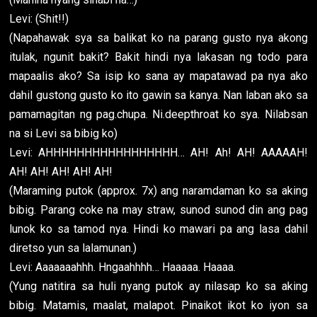
Levi: (Shit!!)
(Napahawak sya sa balikat ko na parang gusto nya akong
itulak, ngunit bakit? Bakit hindi nya lakasan ng todo para
mapaalis ako? Sa isip ko sana ay mapatawad pa nya ako
dahil gustong gusto ko ito gawin sa kanya. Nan laban ako sa
pamamagitan ng pag.chupa. Ni.deepthroat ko sya. Nilabsan
na si Levi sa bibig ko)
Levi: AHHHHHHHHHHHHHHHHH… AH! Ah! AH! AAAAAH!
AH! AH! AH! AH! AH!
(Maraming putok (approx. 7x) ang naramdaman ko sa aking
bibig. Parang coke na may straw, sunod sunod din ang pag
lunok ko sa tamod nya. Hindi ko mawari pa ang lasa dahil
diretso yun sa lalamunan.)
Levi: Aaaaaaahhh. Hngaahhhh… Haaaaa. Haaaa.
(Yung natitira sa huli nyang putok ay nilasap ko sa aking
bibig. Matamis, maalat, malapot. Pinaikot ikot ko iyon sa