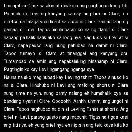
Lumapit si Clare sa akin at dinakma ang nagtitigas kong titi.
Pinasok ni Levi ng kanyang kamay ang bra ni Clare, so
diretso na talaga yun direct sa suso ni Clare. Gamas lang ng
gamas si Levi. Tapos hinuhubaran ko na ng damit si Clare
habang pa.halik halik ako sa leeg nya. Nag kiss si Levi at si
Clare, napa.pause lang nung pahubad na damit ni Clare.
Tapos tumayo si Clare at tinanggal ang kanyang bra.
Tumambad sa amin ang napakalaking hinaharap ni Clare.
Pagtingin ko kay Levi, ngangang nganga sya.
Nauna na ako mag hubad kay Levi ng tshirt. Tapos sinuso ko
na si Clare. Hinuhubo ni Levi ang maikling shorts ni Clare
nung time na yun, nung panty nalang eh humahalik cya sa
bandang tiyan ni Clare. Ooooohh, Aahhh, uhmm, ang ungol ni
Clare. Tapos naghubad na din si Levi ng Tshirt at shorts. Ang
brief ni Levi, parang gusto nang mapunit. Tigas na tigas kasi
ang titi nya, eh yung brief nya eh nipisin ang tela kaya kita ko