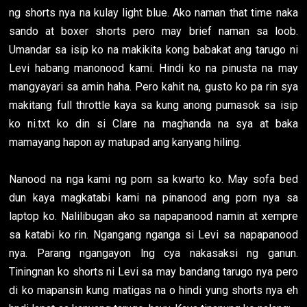
ng shorts nya na kulay light blue. Ako naman that time naka
sando at boxer shorts pero may brief naman sa loob.
Umandar sa isip ko na makikita kong babakat ang tarugo ni
Levi habang manonood kami. Hindi ko na pinusta na may
mangyayari sa amin haha. Pero kahit na, gusto ko pa rin sya
makitang full throttle kaya sa kung anong pumasok sa isip
ko ni.txt ko din si Clare na maghanda na sya at baka
mamayang hapon ay matupad ang kanyang hiling.
Nanood na nga kami ng porn sa kwarto ko. May sofa bed
dun kaya magkatabi kami na pinanood ang porn nya sa
laptop ko. Nalilibugan ako sa napapanood namin at xempre
sa katabi ko rin. Ngangang nganga si Levi sa napapanood
nya. Parang ngangayon lng cya nakasaksi ng ganun.
Tiningnan ko shorts ni Levi sa may bandang tarugo nya pero
di ko mapansin kung matigas na o hindi yung shorts nya eh