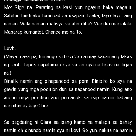
Me: Sige na. Parating na kasi yun ngayun baka magalit.
Sabihin hindi ako tumupad sa usapan. Tsaka, tayo tayo lang
naman. Wala naman malisya sa atin diba? Wag ka mag.alala.
Masarap kumantot. Chance mo na 'to.
Levi: …
(Maya maya pa, tumango si Levi 2x na may kasamang lakas
ng loob. Tapos napahimas cya sa ari nya na tigas na tigas
na.)
Binalik namin ang pinapanood sa porn. Binibiro ko sya na
gawin yung mga position dun sa napanood namin. Kung ano
anong mga position ang pumasok sa isip namin habang
naghihintay kay Clare.
Sa pagdating ni Clare sa isang kanto na malapit sa bahay
namin eh sinundo namin sya ni Levi. So yun, nakita na namin