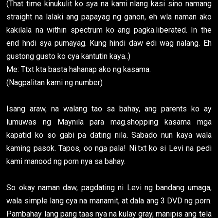
(That time kinukulit ko sya na kami nlang kasi sino namang
straight na lalaki ang papayag ng ganon, eh wla naman ako
kakilala na within spectrum ko ang pagka.liberated. In the
end hndi sya pumayag. Kung hindi daw edi wag nalang. Eh
gustong gusto ko cya kantutin kaya..)
Me: Ttxt kta basta hahanap ako ng kasama.
(Nagpalitan kami ng number)
Isang araw, na walang tao sa bahay, ang parents ko ay
lumuwas ng Maynila para mag.shopping kasama mga
kapatid ko so gabi pa dating nila. Sabado nun kaya wala
kaming pasok. Tapos, oo nga pala! Ni.txt ko si Levi na pedi
kami manood ng porn nya sa bahay.
So okay naman daw, pagdating ni Levi ng bandang umaga,
wala simple lang cya na manamit, at dala ang 3 DVD ng porn.
Pambahay lang pang taas nya na kulay gray, manipis ang tela