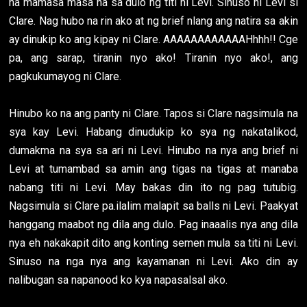
na mamasa masa na sa dulo ng titi ni Levi. Sinuso ni Levi si
Clare. Nag hubo na rin ako at ng brief nlang ang natira sa akin
ay dinukip ko ang kipay ni Clare. AAAAAAAAAAAAHhhh!! Cge
pa, ang sarap, tiranin nyo ako! Tiranin nyo ako!, ang
pagkukumayog ni Clare.
Hinubo ko na ang panty ni Clare. Tapos si Clare nagsimula na
sya kay Levi. Habang dinudukip ko sya ng nakatalikod,
dumakma na sya sa ari ni Levi. Hinubo na nya ang brief ni
Levi at tumambad sa amin ang tigas na tigas at manaba
nabang titi ni Levi. May bakas din ito ng pag tutubig.
Nagsimula si Clare pa.ilalim malapit sa balls ni Levi. Paakyat
hanggang maabot ng dila ang dulo. Pag inaaalis nya ang dila
nya eh nakakapit dito ang konting semen mula sa titi ni Levi.
Sinuso na nga nya ang kayamanan ni Levi. Ako din ay
nalibugan sa napanood ko kya napasalsal ako.