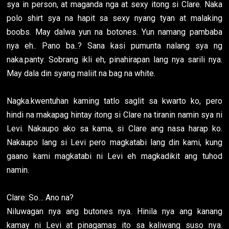
sya in person, at maganda nga at sexy itong si Clare. Naka
polo shirt sya na hapit sa sexy nyang tyan at malaking
boobs. May dalwa yun na botones. Yun namang pambaba
nya eh.. Pano ba..? Sana kasi pumunta nalang sya ng
naka.panty. Sobrang ikli eh, pinahirapan lang nya sarili nya.
May dala din syang maliit na bag na white.
Nagka.kwentuhan kaming tatlo saglit sa kwarto ko, pero
hindi na makapag hintay itong si Clare na tiranin namin sya ni
Levi. Nakaupo ako sa kama, si Clare ang nasa harap ko.
Nakaupo lang si Levi pero magkatabi lang din kami, kung
gaano kami magkatabi ni Levi eh magkadikit ang tuhod
namin.
Clare: So… Ano na?
Niluwagan nya ang butones nya. Hinila nya ang kanang
kamay ni Levi at pinagamas ito sa kaliwang suso nya.