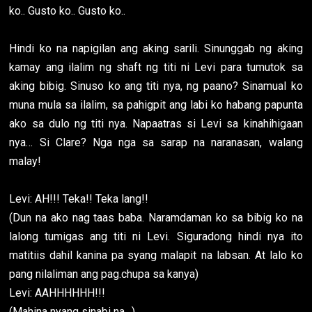
ko.. Gusto ko.. Gusto ko..
Hindi ko na napigilan ang aking sarili. Sinunggab ng aking
kamay ang ilalim ng shaft ng titi ni Levi para tumutok sa
aking bibig. Sinuso ko ang titi nya, ng paano? Sinamual ko
muna mula sa ilalim, sa pahigpit ang labi ko habang papunta
ako sa dulo ng titi nya. Napaatras si Levi sa kinahihigaan
nya… Si Clare? Nga nga sa sarap na naranasan, walang
malay!
Levi: AH!!! Teka!! Teka lang!!
(Dun na ako nag taas baba. Naramdaman ko sa bibig ko na
lalong tumigas ang titi ni Levi. Siguradong hindi nya ito
matitiis dahil kanina pa syang malapit na labsan. At lalo ko
pang nilaliman ang pag.chupa sa kanya)
Levi: AAHHHHHH!!!
(Mahina nyang sinabi na…)