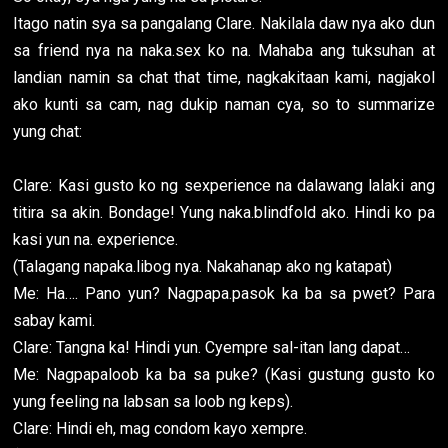
Itago natin sya sa pangalang Clare. Nakilala daw nya ako dun
sa friend nya na naka.sex ko na. Mahaba ang tuksuhan at
landian namin sa chat that time, nagkakitaan kami, nagjakol
ako kunti sa cam, nag dukip naman cya, so to summarize
yung chat:
Clare: Kasi gusto ko ng sexperience na dalawang lalaki ang
titira sa akin. Bondage! Yung naka.blindfold ako. Hindi ko pa
kasi yun na. experience.
(Talagang napaka.libog nya. Nakahanap ako ng katapat)
Me: Ha…. Pano yun? Nagpapa.pasok ka ba sa pwet? Para
sabay kami.
Clare: Tangna ka! Hindi yun. Cyempre sal-itan lang dapat…
Me: Nagpapaloob ka ba sa puke? (Kasi gustung gusto ko
yung feeling na labsan sa loob ng keps).
Clare: Hindi eh, mag condom kayo xempre.