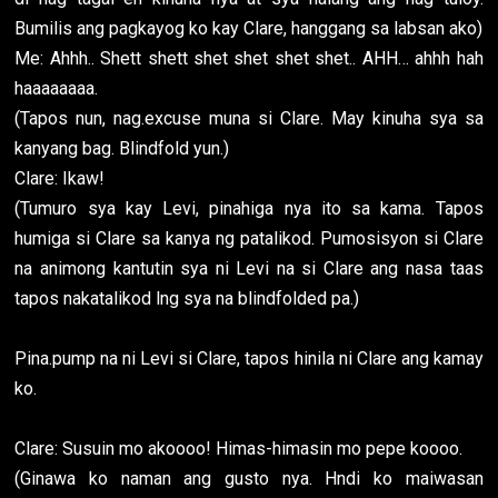
Bumilis ang pagkayog ko kay Clare, hanggang sa labsan ako)
Me: Ahhh.. Shett shett shet shet shet shet.. AHH… ahhh hah
haaaaaaaa.
(Tapos nun, nag.excuse muna si Clare. May kinuha sya sa
kanyang bag. Blindfold yun.)
Clare: Ikaw!
(Tumuro sya kay Levi, pinahiga nya ito sa kama. Tapos
humiga si Clare sa kanya ng patalikod. Pumosisyon si Clare
na animong kantutin sya ni Levi na si Clare ang nasa taas
tapos nakatalikod lng sya na blindfolded pa.)
Pina.pump na ni Levi si Clare, tapos hinila ni Clare ang kamay
ko.
Clare: Susuin mo akoooo! Himas-himasin mo pepe koooo.
(Ginawa ko naman ang gusto nya. Hndi ko maiwasan