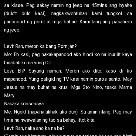
sa klase. Pag sakay namin ng jeep na 45mins ang byahe
(dulo't dulo kasi), nagka.kwentuhan kami tungkol sa
panonood ng pornt at mga babae. Kami lang ang pasahero
ng jeep.
Levi: Ran, meron ka bang Porn jan?
Me: Eh kasi, pag nakakapanood ako hindi ko na inuulit kaya
binabali ko na yung CD.
Levi: Eh? Sayang naman. Meron ako dito, kaso di ko
mapanood. Yung paligid ng TV kasi namin puros santo. May
Jesus na may buhat na krus. Mga Sto Nino, tsaka Mama
Mary.
Nakaka konsensya.
Me: Ngek! (napahalakhak ako dun). Sa amin nlang. Pag may
time na nwawalan ng tao sa bahay, ittxt kita.
Levi: Ran, naka ano ka na ba?