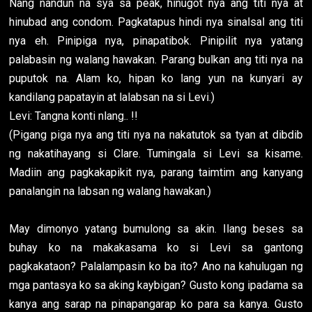
Nang nandun na sya sa peak, hinugot nya ang titi nya at
hinubad ang condom. Pagkatapus hindi nya sinalsal ang titi
nya eh. Pinipiga nya, pinapatibok. Pinipilit nya yatang
palabasin ng walang hawakan. Parang bulkan ang titi nya na
puputok na. Alam ko, hipan ko lang yun na kunyari ay
kandilang papatayin at lalabsan na si Levi.)
Levi: Tangna konti nlang.. !!
(Pigang piga nya ang titi nya na nakatutok sa tyan at dibdib
ng nakatihayang si Clare. Tumingala si Levi sa kisame.
Madiin ang pagkakapikit nya, parang taimtim ang kanyang
panalangin na labsan ng walang hawakan.)
May dimonyo yatang bumulong sa akin. Ilang beses sa
buhay ko na makakasama ko si Levi sa gantong
pagkakataon? Palalampasin ko ba ito? Ano na kahulugan ng
mga pantasya ko sa aking kaybigan? Gusto kong ipadama sa
kanya ang sarap na pinapangarap ko para sa kanya. Gusto