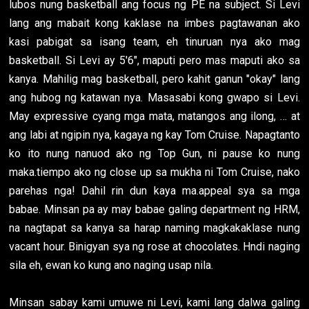
lubos nung basketball ang focus ng PE na subject. Si Levi
lang ang mabait kong kaklase na imbes pagtawanan ako
kasi pabigat sa isang team, eh tinuruan nya ako mag
basketball. Si Levi ay 5'6", maputi pero mas maputi ako sa
kanya. Mahilig mag basketball, pero kahit ganun "okay" lang
ang hubog ng katawan nya. Masasabi kong gwapo si Levi.
May expressive cyang mga mata, matangos ang ilong, … at
ang labi at ngipin nya, kagaya ng kay Tom Cruise. Napagtanto
ko ito nung nanuod ako ng Top Gun, ni pause ko nung
maka.tiempo ako ng close up sa mukha ni Tom Cruise, nako
parehas nga! Dahil rin dun kaya ma.appeal sya sa mga
babae. Minsan pa ay may babae galing department ng HRM,
na nagtapat sa kanya sa harap naming magkakaklase nung
vacant hour. Binigyan sya ng rose at chocolates. Hndi naging
sila eh, ewan ko kung ano naging usap nila.
Minsan sabay kami umuwe ni Levi, kami lang dalwa galing