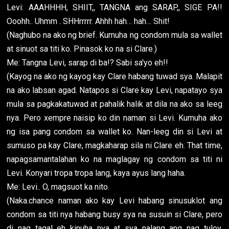
Levi: AAAHHHH, SHIIT,, TANGNA ang SARAP,, SIGE PA!!
Ooohh.. Uhmm . SHHrrrrr. Ahhh hah… hah… Shit!
(Naghubo na ako ng brief. Kumuha ng condom mula sa wallet
at sinuot sa titi ko. Pinasok ko na si Clare.)
Me: Tangna Levi, sarap di ba!? Sabi sa'yo eh!!
(Kayog na ako ng kayog kay Clare habang tuwad sya. Malapit
na ako labsan agad. Natapos si Clare kay Levi, napatayo sya
mula sa pagkakatuwad at pahalik halik at dila na ako sa leeg
nya. Pero xempre naisip ko din naman si Levi. Kumuha ako
ng isa pang condom sa wallet ko. Nan-leeg din si Levi at
sumuso pa kay Clare, magkaharap sila ni Clare eh. That time,
napagsamantalahan ko na maglagay ng condom sa titi ni
Levi. Konyari tropa tropa lang, kaya ayus lang haha.
Me: Levi.. O, magsuot ka nito.
(Naka.chance naman ako kay Levi habang sinusuklot ang
condom sa titi nya habang busy sya na susuin si Clare, pero
di nag tagal eh kinuha nya at sya nalang ang nag tuloy.