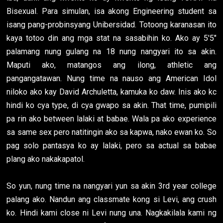
Bisexual. Para simulan, isa akong Engineering student sa
isang pang-probinsyang Unibersidad. Totoong karanasan ito
kaya totoo din ang mga stat na sasabihin ko. Ako ay 5'5"
palamang nung gulang na 18 nung nangyari ito sa akin.
Maputi ako, matangos ang ilong, athletic ang
pangangatawan. Nung time na nauso ang American Idol
niloko ako kay David Archuletta, kamuka ko daw. Inis ako kc
hindi ko cya type, di cya gwapo sa akin. That time, pumipili
pa rin ako between lalaki at babae. Wala pa ako experience
sa same sex pero natitingin ako sa kapwa, nako ewan ko. So
pag solo pantasya ko ay lalaki, pero sa actual sa babae
plang ako nakakapatol.
So yun, nung time na nangyari yun sa akin 3rd year college
palang ako. Nandun ang classmate kong si Levi, ang crush
ko. Hindi kami close ni Levi nung una. Nagkakilala kami ng