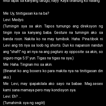
hndi lapat sa kanyang tarugo, hayy. Kaya tinanung ko nalang:
Me: Uy, tinitigasan ka na ba?
Levi: Medyo.
(Tumingin sya sa akin. Tapos tumungo ang direksyon ng
tingin nya sa kanyang baba. Gesture na tumingin ako sa
banda roon. Nakita ko na may tumibok. Haha. Pina.tibok ni
Levi ang titi nya sa loob ng shorts. Dun ko napansin nandun
ang "shaft" ng ari nya na ang pagturo ay opposite sa akin, so
siguro mga 5.5" yun. Tigas na tigas na sya.)
Me: Haha. Tingnan mo sa akin.
(Binanat ko ang boxers ko para makita nya na tinitigasan din
ako.)
Me: Levi, may ipapakilala ako sayo na babae. Mag.sesex
kami sana mamaya pero may kondisyon sya.
Levi: Eh? …
(Tumahimik sya ng saglit)