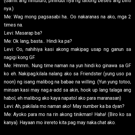
(Gamit ang hintuturo, pinindut nya ng tatlong beses ang binti
nya.)
Me: Wag mong pagsasabi ha.. Oo nakaranas na ako, mga 2
times na.
Levi: Masarap ba?
Me: Ok lang, basta... Hindi ka pa?
Levi: Oo, nahihiya kasi akong makipag usap ng ganun sa
nagigi kong GF.
Me: Hmmm.. Nung time naman na yun hindi ko ginawa sa GF
ko eh. Nakipag.kilala nalang ako sa Friendster (yung uso pa
noon) ng isang malibog na babae na willing. (Yun yung totoo,
minsan kasi may nag.a-add sa akin, hook up lang talaga ang
habol, eh malibog ako kaya napatol ako para maranasan)
Levi: Ah, pakilala mo naman ako! May number ka ba dyan?
Me: Ayoko para mo na rin akong tinikman! Haha! (Biro ko sa
kanya). Hayaan mo irereto kita pag may naka.chat ako.