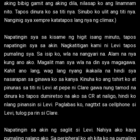
aking bibig gamit ang aking dila, nilasap ko ang linamnam
nito. Tapos dinura ko sa titi nya. Sinubo ko ulit ang titi nya.
Nanginig sya xempre katatapos lang nya ng climax.)
Napatingin sya sa kisame ng higit isang minuto, tapos
napatingin sya sa akin. Nagkatitigan kami ni Levi tapos
pumaling sya. Sa isip ko, wla na nangyari na. Alam na nya
kung ano ako. Magalit man sya wla na din sya magagawa.
Kahit ano lang, wag lang nyang ikakaila na hindi sya
nasarapan sa ginawa ko sa kanya. Kinuha ko ang tshirt ko at
pinunas sa titi ni Levi at pepe ni Clare gawa nung tamod na
dinura ko tapos dumiretso na ako sa CR at naligo, hindi ko
nlang pinansin si Levi. Paglabas ko, nagttxt sa cellphone si
Levi, tulog pa rin si Clare.
Napatingin sa akin ng saglit si Levi. Nahiya ako kaya
pumaling nalang ako. Sa peripheral ko eh kita ko na pumaling