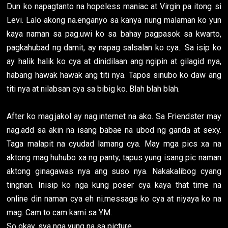
Dun ko napagtanto na hopeless maniac at Virgin pa itong si
Levi. Lalo akong na.enganyo sa kanya nung malaman ko yun
kaya naman sa pag.uwi ko sa bahay pagpasok sa kwarto,
pagkahubad ng damit, ay napag salsalan ko cya.. Sa isip ko
ay halik halik ko cya at dinidilaan ang ngipin at gilagid nya,
habang hawak hawak ang titi nya. Tapos sinubo ko daw ang
titi nya at nilabsan cya sa bibig ko. Blah blah blah.
After ko mag.jakol ay nag.internet na ako. Sa Friendster may
nag.add sa akin na isang babae na ubod ng ganda at sexy.
Taga malapit na cyudad lamang cya. May mga pics xa na
aktong mag huhubo xa ng panty, tapus yung isang pic naman
aktong ginagawas nya ang suso nya. Nakakalibog cyang
tingnan. Inisip ko nga kung poser cya kaya that time na
online din naman cya eh ni.message ko cya at niyaya ko na
mag. Cam to cam kami sa YM.
So okay, sya nga yung na sa picture.