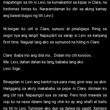
mapatingin sa titi ni Levi, na kumakantot sa kipay ni Clare, na
hinihimas himas ko. Nararamdaman ko din sa aking kamay
ang bawat bugso ng titi Levi.)
Ni.leegan ko ulit si Clare, sunuso at pinaligaya. Rinig sa
ungol nya ang langit. Napa.pikit sa sarap si Levi sa kanyang
first time. Nagulat lang ako sa sumunod na hiling ni Clare.
Clare: Ibaba mo ang dila mo… Dilaan mo clit kooooo…
Me: Levi, dahan dahan ka lang, bababa lang ako.
Levi: Sige….
Binagalan ni Levi ang kantot nya para mag give-way sa akin.
Hanggang sa ako'y makababa sa pepe ni Clare, dinilaan ko
ang clit nya. Napaungol sya sa sarap. Pero hndi mawala sa
isip ko na nasa ilalami lang ng chin ko ay ang shaft at balls
ng titi ni Levi. Tumingin ako dun sa dalwa ng saglit. Xempre