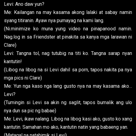
Levi: Ano daw yun?
Me: Kailangan na may kasama akong lalaki at sabay namin
syang titiranin. Ayaw nya pumayag na kami lang.
(Ni.minimize ko muna yung video na pinapanood namin.
Nag.log in sa Friendster at pinakita sa kanya mga larawan ni
Clare)
Levi: Tangna tol, nag tutubig na titi ko. Tangna sarap nyan
kantutin!
(Libog na libog na si Levi dahil sa porn, tapos nakita pa nya
mga pics ni Clare)
Me: Yun nga kaso nga lang gusto nya na may kasama ako…
Levi?
(Tumingin si Levi sa akin ng saglit, tapos bumalik ang ulo
nya dun sa pic ng babae)
Me: Levi, ikaw nalang. Libog na libog kasi ako, gusto ko xang
kantutin. Samahan mo ako, kantutin natin yang babaeng yan.
(Matagal na natahimik si Levi)