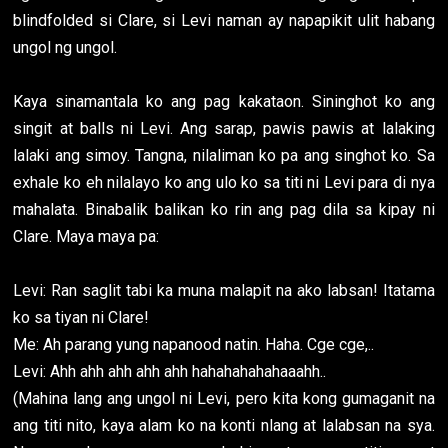
blindfolded si Clare, si Levi naman ay napapikit ulit habang
ungol ng ungol.
Kaya sinamantala ko ang pag kakataon. Sininghot ko ang
singit at balls ni Levi. Ang sarap, pawis pawis at lalaking
lalaki ang simoy. Tangna, nilaliman ko pa ang singhot ko. Sa
exhale ko eh nilalayo ko ang ulo ko sa titi ni Levi para di nya
mahalata. Binabalik balikan ko rin ang pag dila sa kipay ni
Clare. Maya maya pa:
Levi: Ran saglit tabi ka muna malapit na ako labsan! Itatama
ko sa tiyan ni Clare!
Me: Ah parang yung napanood natin. Haha. Cge cge,..
Levi: Ahh ahh ahh ahh ahh hahahahahahaaahh..
(Mahina lang ang ungol ni Levi, pero kita kong gumaganit na
ang titi nito, kaya alam ko na konti nlang at lalabsan na sya.