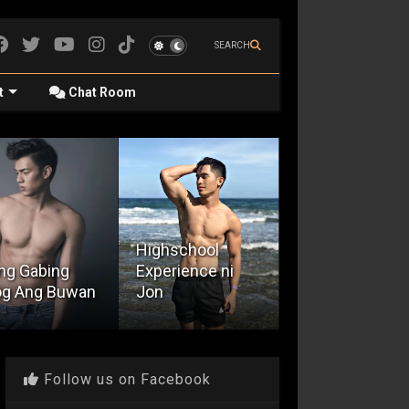
SEARCH
t
Chat Room
Highschool
ng Gabing
Experience ni
Encounter With
og Ang Buwan
Jon
A Taxi Driver
Follow us on Facebook