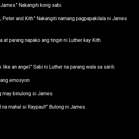
 James." Nakangiti kong sabi.
e, Peter and Kith." Nakangiti namang pagpapakilala ni James
at parang napako ang tingin ni Luther kay Kith.
ike an angel." Sabi ni Luther na parang wala sa sarili.
walang emosyon.
ng may binulong si James.
l na mahal si Raypaul!" Bulong ni James.