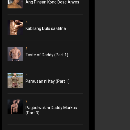
Ang Pinsan Kong Dose Anyos
4
Kabilang Dulo sa Gitna
5
Taste of Daddy (Part 1)
6
Parausan ni Itay (Part 1)
7
Pagbulwak ni Daddy Markus
(Part 3)