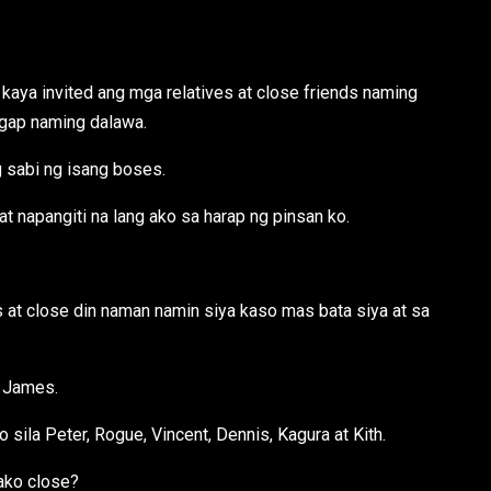
kaya invited ang mga relatives at close friends naming
ggap naming dalawa.
g sabi ng isang boses.
t napangiti na lang ako sa harap ng pinsan ko.
s at close din naman namin siya kaso mas bata siya at sa
i James.
 sila Peter, Rogue, Vincent, Dennis, Kagura at Kith.
ako close?