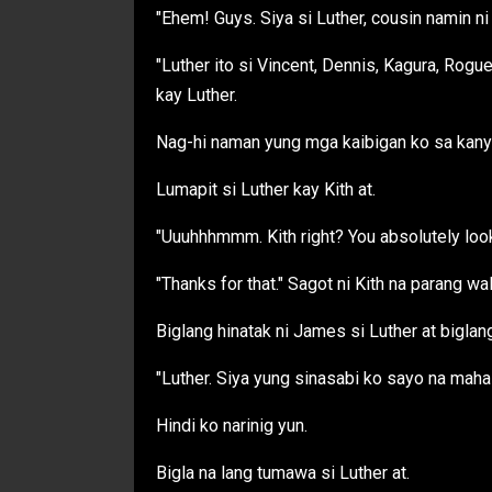
"Ehem! Guys. Siya si Luther, cousin namin ni
"Luther ito si Vincent, Dennis, Kagura, Rogu
kay Luther.
Nag-hi naman yung mga kaibigan ko sa kanya 
Lumapit si Luther kay Kith at.
"Uuuhhhmmm. Kith right? You absolutely look l
"Thanks for that." Sagot ni Kith na parang 
Biglang hinatak ni James si Luther at bigla
"Luther. Siya yung sinasabi ko sayo na maha
Hindi ko narinig yun.
Bigla na lang tumawa si Luther at.