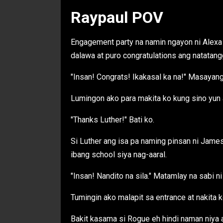
Raypaul POV
Engagement party na namin ngayon ni Alexa 
dalawa at puro congratulations ang natatan
"Insan! Congrats! Ikakasal ka na!" Masayan
Lumingon ako para makita ko kung sino yun a
"Thanks Luther!" Bati ko.
Si Luther ang isa pa naming pinsan ni Jame
ibang school siya nag-aaral.
"Insan! Nandito na sila." Matamlay na sabi n
Tumingin ako malapit sa entrance at nakita ko
Bakit kasama si Rogue eh hindi naman niya 