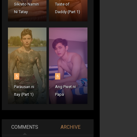
Sikreto Namin
Taste of
Ni Tatay
Daddy (Part 1)
5
6
Parausan ni
Ang Pwet ni
Itay (Part 1)
Papa
COMMENTS
ARCHIVE