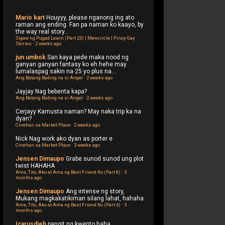
Mario kart
Houyyy, please nganong ing ato
raman ang ending. Fan pa naman ko kaayo, by
the way real story...
Sigaw ng Pugad Lawin (Part 23) | Mencircle | Pinoy Gay
Stories
·
2 weeks ago
jun umbok
San kaya pede maka nood ng
ganyan ganyan fantasy ko eh hehe may
lumalaspag sakin na 25 yo plus na...
Ang Batang Bading na si Angel
·
2 weeks ago
Jayjay
Nag bebenta kapa?
Ang Batang Bading na si Angel
·
2 weeks ago
Cerjayy
Kamusta naman? May naka trip ka na
dyan?
Cinehan sa Market Place
·
2 weeks ago
Nick
Nag work ako dyan as porter e
Cinehan sa Market Place
·
3 weeks ago
Jensen Dimaupo
Grabe sunod sunod ung plot
twist HAHAHA
Ama, Tito, Ako at Ama ng Best Friend Ko (Part 8)
·
3
months ago
Jensen Dimaupo
Ang intense ng story,
Mukang magkakatikiman silang lahat, hahaha
Ama, Tito, Ako at Ama ng Best Friend Ko (Part 6)
·
3
months ago
Icarusdieb
pangit ng kwento haha