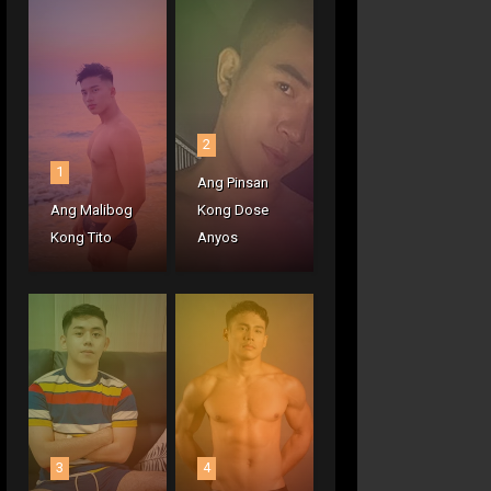
2
1
Ang Pinsan
Ang Malibog
Kong Dose
Kong Tito
Anyos
3
4