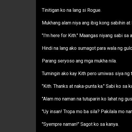
Tinitigan ko na lang si Rogue.
Mukhang alam niya ang ibig kong sabihin at l
"I'm here for Kith." Maangas niyang sabi sa a
Hindi na lang ako sumagot para wala ng gulo
Parang seryoso ang mga mukha nila.
Tumingin ako kay Kith pero umiwas siya ng ti
"Kith. Thanks at naka-punta ka." Sabi ko sa k
"Alam mo naman na tutuparin ko lahat ng gus
"Uy insan! Tropa mo ba sila? Pakilala mo nam
"Syempre naman!" Sagot ko sa kanya.