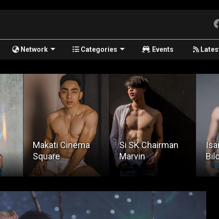
Network
Categories
Events
Lates
Makati Cinema
Si SK Chairman
Isa
Square
Marvin
Bil