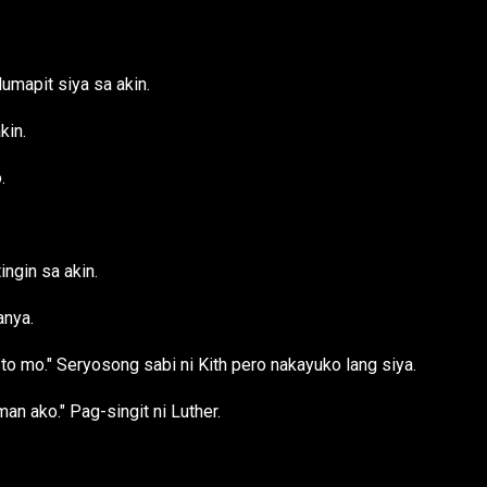
umapit siya sa akin.
kin.
.
ngin sa akin.
anya.
to mo." Seryosong sabi ni Kith pero nakayuko lang siya.
an ako." Pag-singit ni Luther.