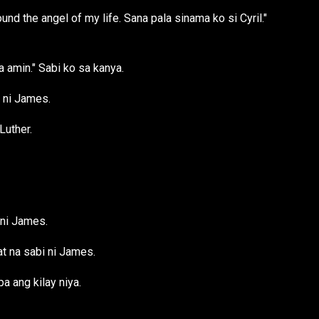
und the angel of my life. Sana pala sinama ko si Cyril."
 amin." Sabi ko sa kanya.
n ni James.
Luther.
 ni James.
at na sabi ni James.
pa ang kilay niya.