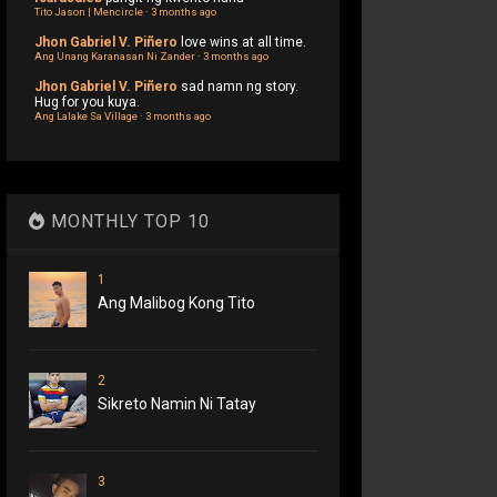
Tito Jason | Mencircle
·
3 months ago
Jhon Gabriel V. Piñero
love wins at all time.
Ang Unang Karanasan Ni Zander
·
3 months ago
Jhon Gabriel V. Piñero
sad namn ng story.
Hug for you kuya.
Ang Lalake Sa Village
·
3 months ago
MONTHLY TOP 10
1
Ang Malibog Kong Tito
2
Sikreto Namin Ni Tatay
3