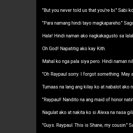
"But you never told us that you're bi." Sabi k
"Para namang hindi tayo magkapareho." Sago
Hala! Hindi naman ako nagkakagusto sa lala
Oh God! Napatitig ako kay Kith.
Mahal ko nga pala siya pero. Hindi naman nil
"Oh Raypaul sorry. I forgot something. May a
Tumaas na lang ang kilay ko at nabalot ako 
"Raypaul! Nandito na ang maid of honor natin
Nagulat ako at nakita ko si Alexa na nasa g
"Guys. Raypaul. This is Shane, my cousin." Sa