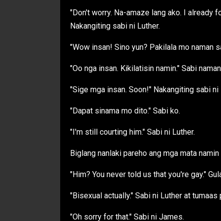
"Don't worry. Na-amaze lang ako. I already fo
Nakangiting sabi ni Luther.
"Wow insan! Sino yun? Pakilala mo naman sa
"Oo nga insan. Kikilatisin namin." Sabi nama
"Sige mga insan. Soon!" Nakangiting sabi ni 
"Dapat sinama mo dito." Sabi ko.
"I'm still courting him." Sabi ni Luther.
Biglang nanlaki pareho ang mga mata namin
"Him? You never told us that you're gay." Gul
"Bisexual actually." Sabi ni Luther at tumaas 
"Oh sorry for that." Sabi ni James.