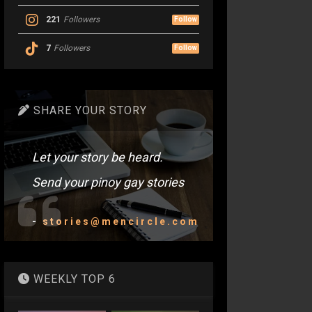
221
Followers
Follow
7
Followers
Follow
SHARE YOUR STORY
Let your story be heard.
Send your pinoy gay stories
-
stories@mencircle.com
WEEKLY TOP 6