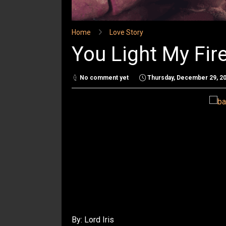
Home
Love Story
You Light My Fire
No comment yet
Thursday, December 29, 2
By: Lord Iris