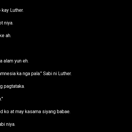
o kay Luther.
t niya.
ke ah.
a alam yun eh.
mnesia ka nga pala." Sabi ni Luther.
ng pagtataka.
."
ilid ko at may kasama siyang babae.
bi niya.