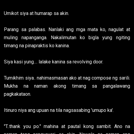
Umikot siya at humarap sa akin.
Parang sa palabas. Nanlaki ang mga mata ko, nagulat at
muling napanganga. Nakalimutan ko bigla yung ngiting
timang na pinapraktis ko kanina.
Siya kasi yung.... lalake kanina sa revolving door.
Tumikhim siya.. nahimasmasan ako at nag compose ng sarili.
Mukha na naman akong timang sa pangalawang
pagkakataon.
Itinuro niya ang upuan na tila nagsasabing 'umupo ka'.
"T..thank you po." mahina at pautal kong sambit. Ano na