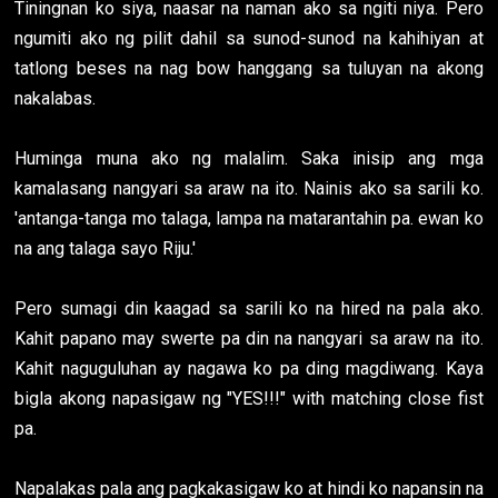
Tiningnan ko siya, naasar na naman ako sa ngiti niya. Pero
ngumiti ako ng pilit dahil sa sunod-sunod na kahihiyan at
tatlong beses na nag bow hanggang sa tuluyan na akong
nakalabas.
Huminga muna ako ng malalim. Saka inisip ang mga
kamalasang nangyari sa araw na ito. Nainis ako sa sarili ko.
'antanga-tanga mo talaga, lampa na matarantahin pa. ewan ko
na ang talaga sayo Riju.'
Pero sumagi din kaagad sa sarili ko na hired na pala ako.
Kahit papano may swerte pa din na nangyari sa araw na ito.
Kahit naguguluhan ay nagawa ko pa ding magdiwang. Kaya
bigla akong napasigaw ng "YES!!!" with matching close fist
pa.
Napalakas pala ang pagkakasigaw ko at hindi ko napansin na