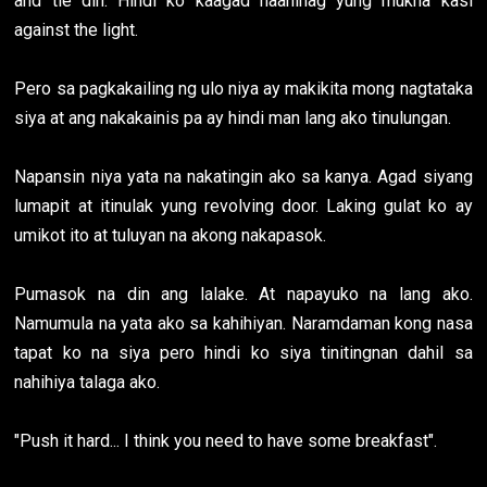
and tie din. Hindi ko kaagad naaninag yung mukha kasi
against the light.
Pero sa pagkakailing ng ulo niya ay makikita mong nagtataka
siya at ang nakakainis pa ay hindi man lang ako tinulungan.
Napansin niya yata na nakatingin ako sa kanya. Agad siyang
lumapit at itinulak yung revolving door. Laking gulat ko ay
umikot ito at tuluyan na akong nakapasok.
Pumasok na din ang lalake. At napayuko na lang ako.
Namumula na yata ako sa kahihiyan. Naramdaman kong nasa
tapat ko na siya pero hindi ko siya tinitingnan dahil sa
nahihiya talaga ako.
"Push it hard... I think you need to have some breakfast".