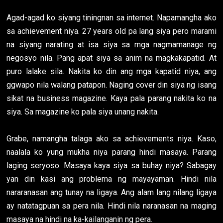
Agad-agad ko siyang tiningnan sa internet. Napamangha ako
sa achievement niya. 27 years old pa lang siya pero marami
na siyang narating at isa siya sa mga nagmamanage ng
negosyo nila. Pang apat siya sa anim na magkakapatid. At
puro lalake sila. Nakita ko din ang mga kapatid niya, ang
ggwapo nila walang patapon. Naging cover din siya ng isang
sikat na business magazine. Kaya pala parang nakita ko na
siya. Sa magazine ko pala siya unang nakita.
Grabe, namangha talaga ako sa achievements niya. Kaso,
naalala ko yung mukha niya parang hindi masaya. Parang
laging seryoso. Masaya kaya siya sa buhay niya? Sabagay
yan din kasi ang problema ng mayayaman. Hindi nila
nararanasan ang tunay na ligaya. Ang alam lang nilang ligaya
ay natatagpuan sa pera nila. Hindi nila naranasan na maging
masaya na hindi na ka-kailanganin ng pera.