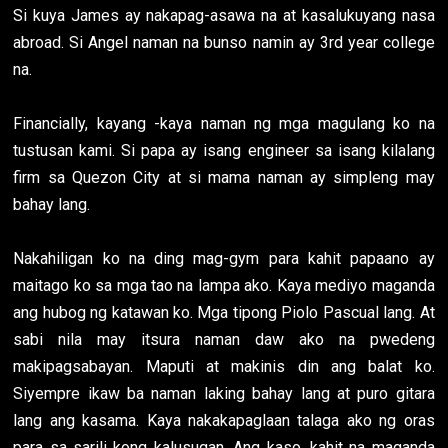
Si kuya James ay nakapag-asawa na at kasalukuyang nasa
abroad. Si Angel naman na bunso namin ay 3rd year college
na.
Financially, kayang -kaya naman ng mga magulang ko na
tustusan kami. Si papa ay isang engineer sa isang kilalang
firm sa Quezon City at si mama naman ay simpleng may
bahay lang.
Nakahiligan ko na ding mag-gym para kahit papaano ay
maitago ko sa mga tao na lampa ako. Kaya mediyo maganda
ang hubog ng katawan ko. Mga tipong Piolo Pascual lang. At
sabi nila may itsura naman daw ako na pwedeng
makipagsabayan. Maputi at makinis din ang balat ko.
Siyempre ikaw ba naman laking bahay lang at puro gitara
lang ang kasama. Kaya nakakapaglaan talaga ako ng oras
para sa sarili kong kalusugan. Ang kaso, kahit na maganda