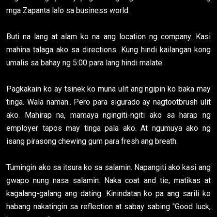
mga Zapanta lalo sa business world.
Buti na lang at alam ko na ang location ng company. Kasi
mahina talaga ako sa directions. Kung hindi kailangan kong
umalis sa bahay ng 5:00 para lang hindi malate.
Pagkakain ko ay tsinek ko muna ulit ang ngipin ko baka may
tinga. Wala naman.. Pero para sigurado ay nagtootbrush ulit
ako. Mahirap na, mamaya ngingiti-ngiti ako sa harap ng
employer tapos may tinga pala ako. At ngumuya ako ng
isang pirasong chewing gum para fresh ang breath.
Tumingin ako sa itsura ko sa salamin. Napangiti ako kasi ang
gwapo nung nasa salamin. Naka coat and tie, matikas at
kagalang-galang ang dating. Kinindatan ko pa ang sarili ko
habang nakatingin sa reflection at sabay sabing "Good luck,