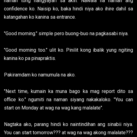
naman tong nangyayari sa akin. Nawala na naman ang
confidence ko. Naisip ko, baka hindi niya ako ihire dahil sa
katangahan ko kanina sa entrance.
"Good morning." simple pero buong-buo na pagkasabi niya.
"Good morning too." ulit ko. Pinilit kong ibalik yung ngiting
kanina ko pa pinapraktis.
Pakiramdam ko namumula na ako.
"Next time, kumain ka muna bago ka mag report dito sa
office ko." ngumiti na naman siyang nakakaloko. "You can
start on Monday at wag na wag kang malalate".
Nagtaka ako, parang hindi ko naintindihan ang sinabii niya.
You can start tomorrow??? at wag na wag akong malalate???