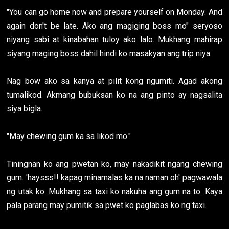
"You can go home now and prepare yourself on Monday. And
again don't be late. Ako ang magiging boss mo" seryoso
niyang sabi at kinabahan tuloy ako lalo. Mukhang mahirap
siyang maging boss dahil hindi ko masakyan ang trip niya.
Nag bow ako sa kanya at pilit kong ngumiti. Agad akong
tumalikod. Akmang bubuksan ko na ang pinto ay nagsalita
siya bigla.
"May chewing gum ka sa likod mo."
Tiningnan ko ang pwetan ko, may nakadikit ngang chewing
gum. 'haysss!! kapag minamalas ka na naman oh' pagwawala
ng utak ko. Mukhang sa taxi ko nakuha ang gum na to. Kaya
pala parang may pumitik sa pwet ko paglabas ko ng taxi.