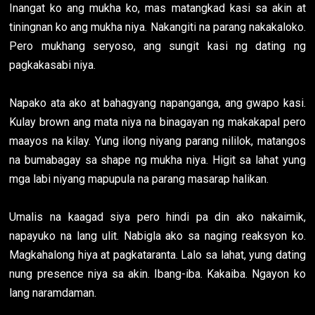
Inangat ko ang mukha ko, mas matangkad kasi sa akin at
tiningnan ko ang mukha niya. Nakangiti na parang nakakaloko.
Pero mukhang seryoso, ang sungit kasi ng dating ng
pagkakasabi niya.
Napako ata ako at bahagyang napanganga, ang gwapo kasi.
Kulay brown ang mata niya na binagayan ng makakapal pero
maayos na kilay. Yung ilong niyang parang nililok, matangos
na bumabagay sa shape ng mukha niya. Higit sa lahat yung
mga labi niyang mapupula na parang masarap halikan.
Umalis na kaagad siya pero hindi pa din ako nakaimik,
napayuko na lang ulit. Nabigla ako sa naging reaksyon ko.
Magkahalong hiya at pagkataranta. Lalo sa lahat, yung dating
nung presence niya sa akin. Ibang-iba. Kakaiba. Ngayon ko
lang naramdaman.