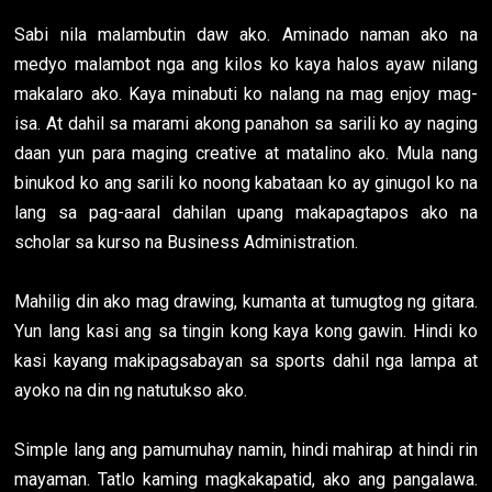
Sabi nila malambutin daw ako. Aminado naman ako na
medyo malambot nga ang kilos ko kaya halos ayaw nilang
makalaro ako. Kaya minabuti ko nalang na mag enjoy mag-
isa. At dahil sa marami akong panahon sa sarili ko ay naging
daan yun para maging creative at matalino ako. Mula nang
binukod ko ang sarili ko noong kabataan ko ay ginugol ko na
lang sa pag-aaral dahilan upang makapagtapos ako na
scholar sa kurso na Business Administration.
Mahilig din ako mag drawing, kumanta at tumugtog ng gitara.
Yun lang kasi ang sa tingin kong kaya kong gawin. Hindi ko
kasi kayang makipagsabayan sa sports dahil nga lampa at
ayoko na din ng natutukso ako.
Simple lang ang pamumuhay namin, hindi mahirap at hindi rin
mayaman. Tatlo kaming magkakapatid, ako ang pangalawa.