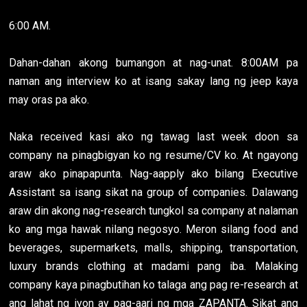
6:00 AM.
Dahan-dahan akong bumangon at nag-unat. 8:00AM pa
naman ang interview ko at isang sakay lang ng jeep kaya
may oras pa ako.
Naka received kasi ako ng tawag last week doon sa
company na pinagbigyan ko ng resume/CV ko. At ngayong
araw ako pinapapunta. Nag-aapply ako bilang Executive
Assistant sa isang sikat na group of companies. Dalawang
araw din akong nag-research tungkol sa company at nalaman
ko ang mga hawak nilang negosyo. Meron silang food and
beverages, supermarkets, malls, shipping, transportation,
luxury brands clothing at madami pang iba. Malaking
company kaya pinagbutihan ko talaga ang pag re-research at
ang lahat ng iyon ay pag-aari ng mga ZAPANTA. Sikat ang