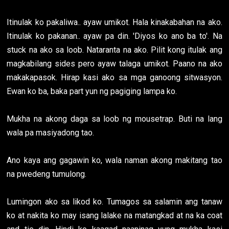
Itinulak ko pakaliwa.. ayaw umikot. Hala kinakabahan na ako.
Itinulak ko pakanan.. ayaw pa din. 'Diyos ko ano ba to'. Na
stuck na ako sa loob. Nataranta na ako. Pilit kong itulak ang
magkabilang sides pero ayaw talaga umikot. Paano na ako
makakapasok. Hirap kasi ako sa mga ganoong sitwasyon.
Ewan ko ba, baka part yun ng pagiging lampa ko.
Mukha na akong daga sa loob ng mousetrap. Buti na lang
wala pa masiyadong tao.
Ano kaya ang gagawin ko, wala naman akong makitang tao
na pwedeng tumulong.
Lumingon ako sa likod ko. Tumagos sa salamin ang tanaw
ko at nakita ko may isang lalake na matangkad at na ka coat