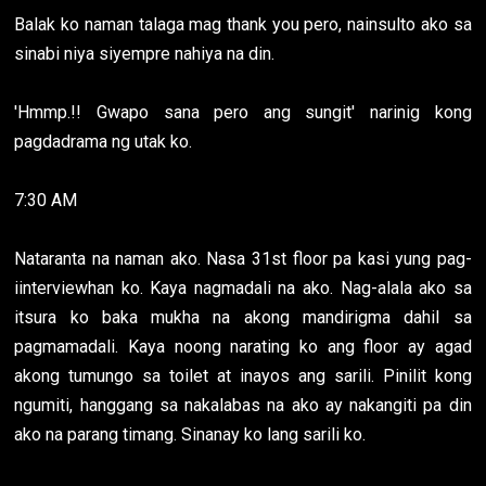
Balak ko naman talaga mag thank you pero, nainsulto ako sa
sinabi niya siyempre nahiya na din.
'Hmmp.!! Gwapo sana pero ang sungit' narinig kong
pagdadrama ng utak ko.
7:30 AM
Nataranta na naman ako. Nasa 31st floor pa kasi yung pag-
iinterviewhan ko. Kaya nagmadali na ako. Nag-alala ako sa
itsura ko baka mukha na akong mandirigma dahil sa
pagmamadali. Kaya noong narating ko ang floor ay agad
akong tumungo sa toilet at inayos ang sarili. Pinilit kong
ngumiti, hanggang sa nakalabas na ako ay nakangiti pa din
ako na parang timang. Sinanay ko lang sarili ko.