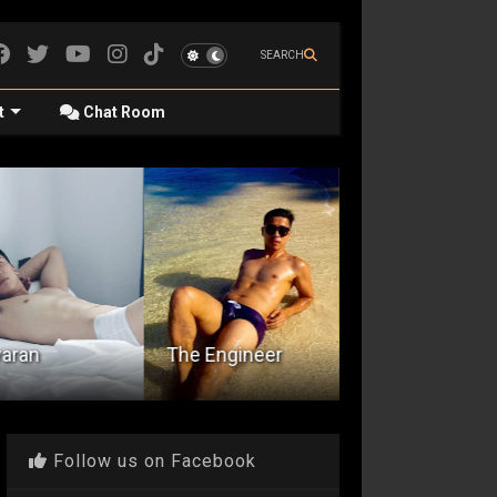
SEARCH
t
Chat Room
aran
The Engineer
Army Virginator
Follow us on Facebook