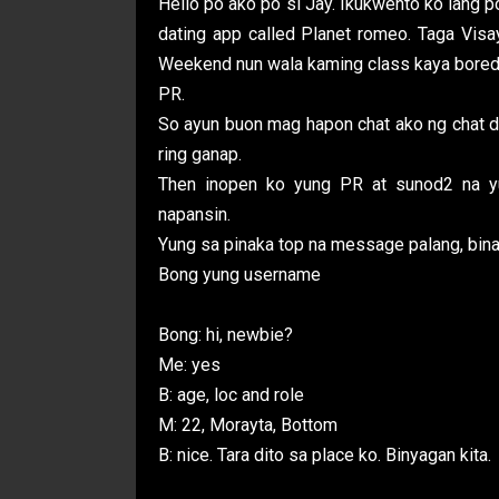
Hello po ako po si Jay. Ikukwento ko lang 
dating app called Planet romeo. Taga Visay
Weekend nun wala kaming class kaya bored 
PR.
So ayun buon mag hapon chat ako ng chat du
ring ganap.
Then inopen ko yung PR at sunod2 na y
napansin.
Yung sa pinaka top na message palang, bina
Bong yung username
Bong: hi, newbie?
Me: yes
B: age, loc and role
M: 22, Morayta, Bottom
B: nice. Tara dito sa place ko. Binyagan kita.