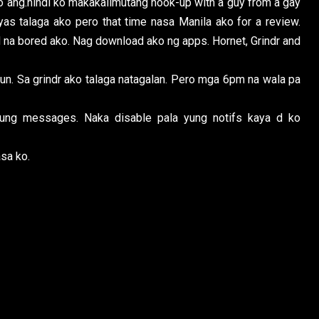
po ang.hindi ko makakalimutang hook-up with a guy from a gay
as talaga ako pero that time nasa Manila ako for a review.
na bored ako. Nag download ako ng apps. Hornet, Grindr and
n. Sa grindr ako talaga natagalan. Pero mga 6pm na wala pa
ung messages. Naka disable pala yung notifs kaya d ko
sa ko.