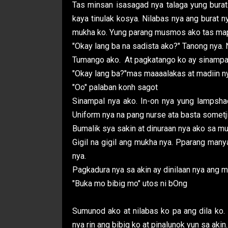
Tas minsan isasagad nya talaga yung burat
kaya tinulak kosya. Nilabas nya ang burat 
mukha ko. Yung parang musmos ako tas map
"Okay lang ba na sadista ako?" Tanong nya.
Tumango ako. At pagkatango ko ay sinampal
"Okay lang ba?"mas maaaalakas at madiin n
"Oo" palaban konh sagot
Sinampal nya ako. In-on nya yung lampsh
Uniform nya na pang nurse ata basta sometji
Bumalik sya sakin at dinuraan nya ako sa mu
Gigil na gigil ang mukha nya. Pparang many
nya.
Pagkadura nya sa akin ay dinilaan nya ang 
"Buka mo bibig mo" utos ni bOng
Sumunod ako at nilabas ko pa ang dila ko. 
nya rin ang bibig ko at pinalunok yun sa akin.