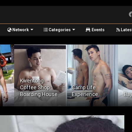
Network
Categories
Events
Lates
Kwentong
Coffee Shop :
Camp Life
Boarding House
Experience
Bay