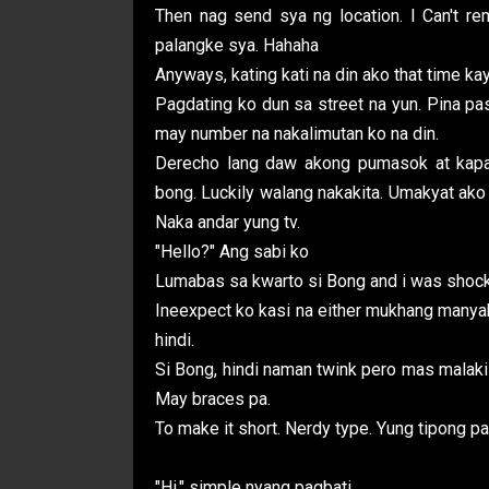
Then nag send sya ng location. I Can't r
palangke sya. Hahaha
Anyways, kating kati na din ako that time k
Pagdating ko dun sa street na yun. Pina p
may number na nakalimutan ko na din.
Derecho lang daw akong pumasok at kapag
bong. Luckily walang nakakita. Umakyat ako
Naka andar yung tv.
"Hello?" Ang sabi ko
Lumabas sa kwarto si Bong and i was shoc
Ineexpect ko kasi na either mukhang manyak
hindi.
Si Bong, hindi naman twink pero mas malaki
May braces pa.
To make it short. Nerdy type. Yung tipong pa
"Hi," simple nyang pagbati