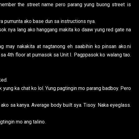
emember the street name pero parang yung buong street is
aya pumunta ako base dun sa instructions nya.
asok nya lang ako hanggang makita ko daaw yung red gate na
 may nakakita at nagtanong eh saabihin ko pinsan ako.ni
 sa 4th floor at pumasok sa Unit I. Pagppasok ko walang tao.
ked.
 yung ka chat ko lol. Yung pagtingin mo parang badboy. Pero
 ako sa kanya. Average body built sya. Tisoy. Naka eyeglass.
gtingin mo ang talino.