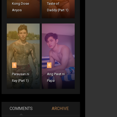
Kong Dose
Taste of
Anyos
Daddy (Part 1)
5
6
Parausan ni
Ang Pwet ni
Itay (Part 1)
Papa
COMMENTS
ARCHIVE