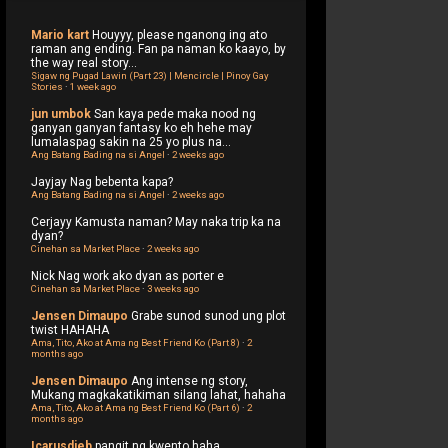
Mario kart
Houyyy, please nganong ing ato
raman ang ending. Fan pa naman ko kaayo, by
the way real story...
Sigaw ng Pugad Lawin (Part 23) | Mencircle | Pinoy Gay
Stories
·
1 week ago
jun umbok
San kaya pede maka nood ng
ganyan ganyan fantasy ko eh hehe may
lumalaspag sakin na 25 yo plus na...
Ang Batang Bading na si Angel
·
2 weeks ago
Jayjay
Nag bebenta kapa?
Ang Batang Bading na si Angel
·
2 weeks ago
Cerjayy
Kamusta naman? May naka trip ka na
dyan?
Cinehan sa Market Place
·
2 weeks ago
Nick
Nag work ako dyan as porter e
Cinehan sa Market Place
·
3 weeks ago
Jensen Dimaupo
Grabe sunod sunod ung plot
twist HAHAHA
Ama, Tito, Ako at Ama ng Best Friend Ko (Part 8)
·
2
months ago
Jensen Dimaupo
Ang intense ng story,
Mukang magkakatikiman silang lahat, hahaha
Ama, Tito, Ako at Ama ng Best Friend Ko (Part 6)
·
2
months ago
Icarusdieb
pangit ng kwento haha