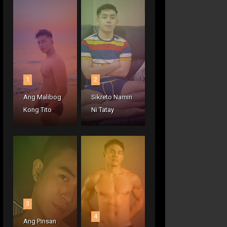
1
2
Ang Malibog
Sikreto Namin
Kong Tito
Ni Tatay
3
4
Ang Pinsan