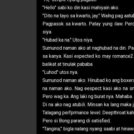
"Hello" sabi ko din kasi mahiyain ako.
"Dito na tayo sa kwarto, jay." Walng pag aatu
Pagpasok sa kwarto. Patay yung ilaw. Per
siya.
"Hubad ka na." Utos niya.
Sumunod naman ako at naghubad na din. Pag
sa kanya. Kasi expected ko may romance2 
balikat at tinulak pababa.
"Luhod" utos nya.
Sumunod naman ako. Hinubad ko ang boxers 
na naman ako. Nag eexpect kasi ako na sm
Pero wag ka. Ang laki ng burat nya. Mahaba.
Di na ako nag atubili. Minsan ka lang maka 
Talagang perfprmance level. Deepthroat kahi
Pero si Bong parang di satisfied.
"Tangina," bigla nalang nyang saabi at hina