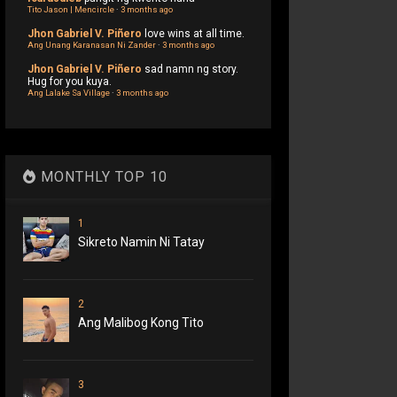
Tito Jason | Mencircle
·
3 months ago
Jhon Gabriel V. Piñero
love wins at all time.
Ang Unang Karanasan Ni Zander
·
3 months ago
Jhon Gabriel V. Piñero
sad namn ng story.
Hug for you kuya.
Ang Lalake Sa Village
·
3 months ago
MONTHLY TOP 10
1
Sikreto Namin Ni Tatay
2
Ang Malibog Kong Tito
3