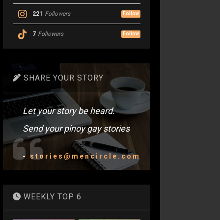
221
Followers
Follow
7
Followers
Follow
SHARE YOUR STORY
Let your story be heard.
Send your pinoy gay stories
-
stories@mencircle.com
WEEKLY TOP 6