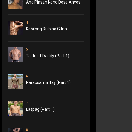
Ang Pinsan Kong Dose Anyos
4
Kabilang Dulo sa Gitna
5
Taste of Daddy (Part 1)
6
Parausan ni Itay (Part 1)
7
Laspag (Part 1)
8