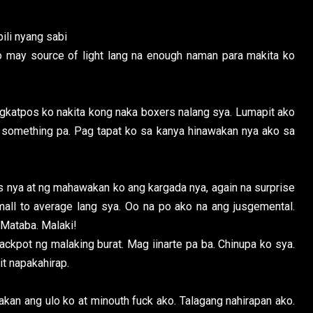
bili nyang sabi
o may source of light lang na enough naman para makita ko
katpos ko nakita kong naka boxers nalang sya. Lumapit ako
something pa. Pag tapat ko sa kanya hinawakan nya ako sa
nya at ng mahawakan ko ang kargada nya, again na surprise
all to average lang sya. Oo na po ako na ang jusgemental.
 Mataba. Malaki!
jackpot ng malaking burat. Mag iinarte pa ba. Chinupa ko sya.
t napakahirap.
wakan ang ulo ko at minouth fuck ako. Talagang nahirapan ako.