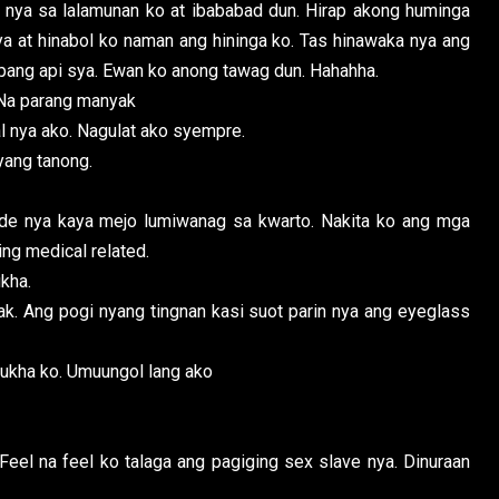
 nya sa lalamunan ko at ibababad dun. Hirap akong huminga
nya at hinabol ko naman ang hininga ko. Tas hinawaka nya ang
ang api sya. Ewan ko anong tawag dun. Hahahha.
 Na parang manyak
 nya ako. Nagulat ako syempre.
yang tanong.
ade nya kaya mejo lumiwanag sa kwarto. Nakita ko ang mga
ng medical related.
kha.
ak. Ang pogi nyang tingnan kasi suot parin nya ang eyeglass
mukha ko. Umuungol lang ako
Feel na feel ko talaga ang pagiging sex slave nya. Dinuraan