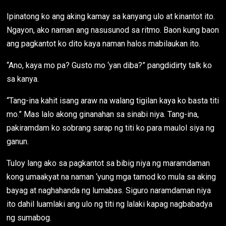
Ipinatong ko ang aking kamay sa kanyang ulo at kinantot ito.
Ngayon, ako naman ang nasusunod sa ritmo. Baon kung baon
ang pagkantot ko dito kaya naman halos mabilaukan ito.
“Ano, kaya mo pa? Gusto mo ‘yan diba?” pangdidirty talk ko
sa kanya.
“Tang-ina kahit isang araw na walang tigilan kaya ko basta titi
mo.” Mas lalo akong ginanahan sa sinabi niya. Tang-ina,
pakiramdam ko sobrang sarap ng titi ko para maulol siya ng
ganun.
Tuloy lang ako sa pagkantot sa bibig niya ng maramdaman
kong umaakyat na naman ‘yung mga tamod ko mula sa aking
bayag at naghahanda ng lumabas. Siguro naramdaman niya
ito dahil luamlaki ang ulo ng titi ng lalaki kapag nagbabadya
ng sumabog.