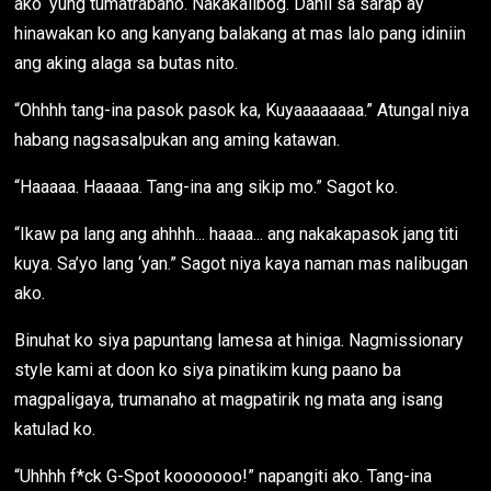
ako ‘yung tumatrabaho. Nakakalibog. Dahil sa sarap ay
hinawakan ko ang kanyang balakang at mas lalo pang idiniin
ang aking alaga sa butas nito.
“Ohhhh tang-ina pasok pasok ka, Kuyaaaaaaaa.” Atungal niya
habang nagsasalpukan ang aming katawan.
“Haaaaa. Haaaaa. Tang-ina ang sikip mo.” Sagot ko.
“Ikaw pa lang ang ahhhh... haaaa... ang nakakapasok jang titi
kuya. Sa’yo lang ‘yan.” Sagot niya kaya naman mas nalibugan
ako.
Binuhat ko siya papuntang lamesa at hiniga. Nagmissionary
style kami at doon ko siya pinatikim kung paano ba
magpaligaya, trumanaho at magpatirik ng mata ang isang
katulad ko.
“Uhhhh f*ck G-Spot kooooooo!” napangiti ako. Tang-ina