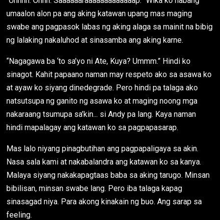
“Uhhhh. Ohhh. Saaaaaaraaaaaaaaaaaaap.” Wika ko habang
umaalon alon pa ang aking katawan upang mas maging
swabe ang pagpasok labas ng aking alaga sa mainit na bibig
ng lalaking nakaluhod at sinasamba ang aking karne.
“Nagagawa ba ‘to sa’yo ni Ate, Kuya? Ummm.” Hindi ko
sinagot. Kahit papaano naman may respeto ako sa asawa ko
at ayaw ko siyang dinedegrade. Pero hindi pa talaga ako
natsutsupa ng ganito ng asawa ko at maging noong mga
nakaraang tsumupa sa’kin... si Andy pa lang. Kaya naman
hindi mapalagay ang katawan ko sa pagpapasarap.
Mas lalo niyang pinagbutihan ang pagpapaligaya sa akin.
Nasa sala kami at nakabalandra ang katawan ko sa kanya.
Malaya siyang nakakapagtaas baba sa aking tarugo. Minsan
bibilisan, minsan swabe lang. Pero iba talaga kapag
sinasagad niya. Para akong kinakain ng buo. Ang sarap sa
feeling.