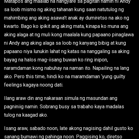
Matapos ang maalab na nangyare sa pagitan namin ni Andy
sa loob mismo ng aking tahanan kung saan natutulog ng
mahimbing ang aking asawa’t anak ay dumiretso na ako ng
kwarto. Bago ko ipikit ang aking mata, kinapa ko muna ang
aking alaga at ng muli kong maalala kung papaano pinaglawa
ni Andy ang aking alaga sa loob ng kanyang bibig at kung
papaano niya lunukin lahat ng katas na nanggaling sa aking
bayag na halos mag-iisang buwan ko ring inipon,
naramdaman kong nabuhay na naman ito. Napailing na lang
ako. Pero this time, hindi ko na maramdaman ‘yung guilty
feelings kagaya noong dati.
Ilang araw din ang nakaraan simula ng masundan ang
pagniniig namin. Sobrang busy sa trabaho kaya madalas
tulog na kaagad ako.
Isang araw, sabado noon, late akong nagising dahil gusto ko
sanang bumawi ng pahinga noon. Paggising ko, diretso