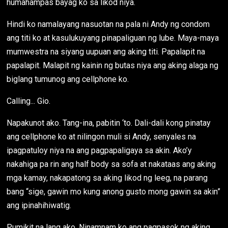
humahampas bayag ko sa likod niya.
Hindi ko namalayang nasuotan na pala ni Andy ng condom
ang titi ko at kasulukuyang pinapaliguan ng lube. Maya-maya
mumwestra na siyang uupuan ang aking titi. Papalapit na
papalapit. Malapit ng kainin ng butas niya ang aking alaga ng
biglang tumunog ang cellphone ko.
Calling... Gio.
Napakunot ako. Tang-ina, pabitin ‘to. Dali-dali kong pinatay
ang cellphone ko at nilingon muli si Andy, senyales na
ipagpatuloy niya na ang pagpapaligaya sa akin. Ako’y
nakahiga pa rin ang half body sa sofa at nakataas ang aking
mga kamay, nakapatong sa aking likod ng leeg, na parang
bang “sige, gawin mo kung anong gusto mong gawin sa akin”
ang ipinahihiwatig.
Pumikit na lang ako. Ninamnam ko ang pagpasok ng aking