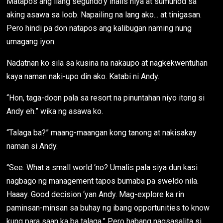
Matapos ang ilang segundo’y inalis niya at sumunod sa
aking asawa sa loob. Napailing na lang ako... at tinigasan.
Pero hindi pa don natapos ang kalibugan naming nung
umagang iyon.
Nadatnan ko sila sa kusina na nakaupo at nagkekwentuhan
kaya naman naki-upo din ako. Katabi ni Andy.
“Hon, taga-doon pala sa resort na pinuntahan niyo itong si
Andy eh.” wika ng asawa ko.
“Talaga ba?” maang-maangan kong tanong at nakisakay
naman si Andy.
“See. What a small world ‘no? Umalis pala siya dun kasi
nagbago ng management tapos bumaba pa sweldo nila.
Haaay. Good decision ‘yan Andy. Mag-explore ka rin
paminsan-minsan sa buhay ng ibang opportunities to know
kung para saan ka ba talaga.” Pero habang nagsasalita si