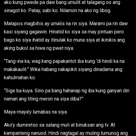
ako kung pwede pa daw bang umulit at talagang oo ang
sinagot ko. Patay, sabi ko. Nilamon na ako ng libog.
Matapos magbihis ay umalis na rin siya. Marami pa rin daw
kasi siyang gagawin. Hinatid ko siya sa may pintuan pero
bago ko siya ihatid ay itinulak ko muna siya at ikinikis ang
aking bukol sa hiwa ng pwet niya.
“Tang-ina ka, wag kang papakantot iba kung ‘di hindi ka na
makakaulit.” Wika habang nakapikit siyang dinadama ang
kahulmahan ko.
“Sige ba kuya. Sino pa bang hahanap ng iba kung ganyan din
naman ang titing meron na siya diba?”
Maya-maya’y lumabas na siya.
Ako’y dumiretso sa salang muli at binuksan ang tv. At
kampanteng nanuod. Hindi nagtagal ay muling tumunog ang