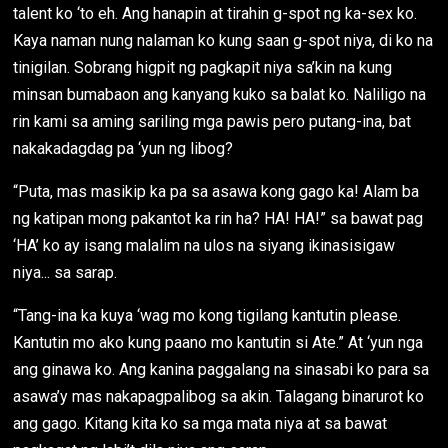
talent ko ‘to eh. Ang hanapin at tirahin g-spot ng ka-sex ko.
Kaya naman nung nalaman ko kung saan g-spot niya, di ko na
tinigilan. Sobrang higpit ng pagkapit niya sa’kin na kung
minsan bumabaon ang kanyang kuko sa balat ko. Naliligo na
rin kami sa aming sariling mga pawis pero putang-ina, bat
nakakadagdag pa ‘yun ng libog?
“Puta, mas masikip ka pa sa asawa kong gago ka! Alam ba
ng katipan mong pakantot ka rin ha? HA! HA!” sa bawat pag
‘HA’ ko ay isang malalim na ulos na siyang ikinasisigaw
niya... sa sarap.
“Tang-ina ka kuya ‘wag mo kong tigilang kantutin please.
Kantutin mo ako kung paano mo kantutin si Ate.” At ‘yun nga
ang ginawa ko. Ang kanina paggalang na sinasabi ko para sa
asawa’y mas nakapagpalibog sa akin. Talagang binarurot ko
ang gago. Kitang kita ko sa mga mata niya at sa bawat