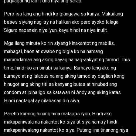
pagkagat ng labi’t dila niya ang sarap.
Pero isa lang ang hindi ko giangawa sa kanya. Makailang
beses siyang nag-try na halikan ako pero ayoko talaga.
Siguro napansin niya ‘yun, kaya hindi na niya inulit.
Mga ilang minute ko rin siyang kinakantot ng mabilis,
mabagal, baon at swabe ng bigla ko na namang
maramdaman ang aking bayag na nag-aakyat ng tamod. This
time, hindi ko an sinabi sa kanya. Bumayo lang ako ng
bumayo at ng lalabas na ang aking tamod ay daglian kong
hinugot ang aking titi sa kanyang butas at hinubad ang
condom at ipinaligo sa katawan ni Andy ang aking katas.
Hindi nagtagal ay nilabasan din siya.
Pareho kaming hinang hina matapos iyon. Hindi ako
makapaniwala na nakantot ko siya at siya nama’y hindi
makapaniwalang nakantot ko siya. Putang-ina tinanong niya