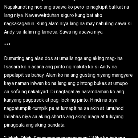
Napakunot ng noo ang asawa ko pero ipinagkipit balikat na
lang niya. Naweweirduhan siguro kung bat ako
nagkakaganun. Kung alam niya lang na may nahuling sawa si
Andy sa ilalim ng lamesa. Sawa ng asawa niya.
***
Dumating ang alas dos at umalis nga ang aking mag-ina.
Isasara ko n asana ang pinto ng makita ko si Andy na
papalapit sa bahay. Alam ko na ang gusting niyang mangyare
kaya naman iniwan ko na lang ang pintong bukas at umupo
sa sofa ng nakaliyad. Di nagtagal ay naramdaman ko ang
kanyang pagpasok at pag-lock ng pinto. Hindi na siya
nagpatumpik-tumpik pa at lumapit na sa akin at lumuhod.
Inilabas niya sa aking shorts ang aking alaga at tuluyang
pinagpala ang aking sandata.