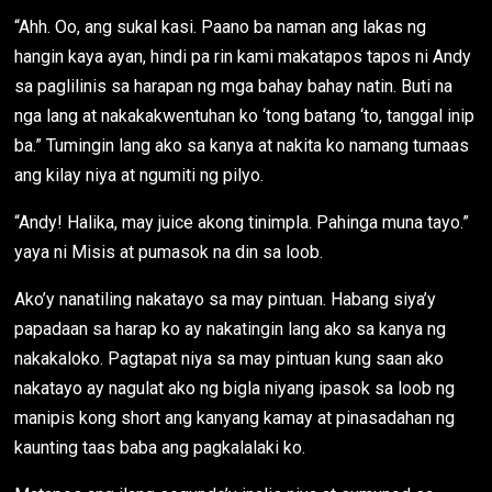
“Ahh. Oo, ang sukal kasi. Paano ba naman ang lakas ng
hangin kaya ayan, hindi pa rin kami makatapos tapos ni Andy
sa paglilinis sa harapan ng mga bahay bahay natin. Buti na
nga lang at nakakakwentuhan ko ‘tong batang ‘to, tanggal inip
ba.” Tumingin lang ako sa kanya at nakita ko namang tumaas
ang kilay niya at ngumiti ng pilyo.
“Andy! Halika, may juice akong tinimpla. Pahinga muna tayo.”
yaya ni Misis at pumasok na din sa loob.
Ako’y nanatiling nakatayo sa may pintuan. Habang siya’y
papadaan sa harap ko ay nakatingin lang ako sa kanya ng
nakakaloko. Pagtapat niya sa may pintuan kung saan ako
nakatayo ay nagulat ako ng bigla niyang ipasok sa loob ng
manipis kong short ang kanyang kamay at pinasadahan ng
kaunting taas baba ang pagkalalaki ko.