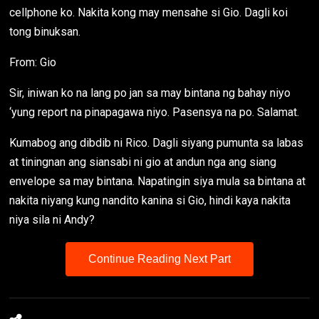
cellphone ko. Nakita kong may mensahe si Gio. Dagli koi
tong binuksan.
From: Gio
Sir, iniwan ko na lang po jan sa may bintana ng bahay niyo
‘yung report na pinapagawa niyo. Pasensya na po. Salamat.
Kumabog ang dibdib ni Rico. Dagli siyang pumunta sa labas
at tiningnan ang siansabi ni gio at andun nga ang siang
envelope sa may bintana. Napatingin siya mula sa bintana at
nakita niyang kung nandito kanina si Gio, hindi kaya nakita
niya sila ni Andy?
Continue Reading Next Part