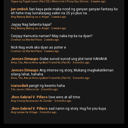
Sigaw ng Pugad Lawin (Part 23) | Mencircle | Pinoy Gay Stories
·
2 weeks ago
jun umbok
San kaya pede maka nood ng ganyan ganyan fantasy ko
eh hehe may lumalaspag sakin na 25 yo plus na...
Ang Batang Bading na si Angel
·
2 weeks ago
Jayjay
Nag bebenta kapa?
Ang Batang Bading na si Angel
·
2 weeks ago
Cerjayy
Kamusta naman? May naka trip ka na dyan?
Cinehan sa Market Place
·
2 weeks ago
Nick
Nag work ako dyan as porter e
Cinehan sa Market Place
·
3 weeks ago
Jensen Dimaupo
Grabe sunod sunod ung plot twist HAHAHA
Ama, Tito, Ako at Ama ng Best Friend Ko (Part 8)
·
3 months ago
Jensen Dimaupo
Ang intense ng story, Mukang magkakatikiman
silang lahat, hahaha
Ama, Tito, Ako at Ama ng Best Friend Ko (Part 6)
·
3 months ago
Icarusdieb
pangit ng kwento haha
Tito Jason | Mencircle
·
3 months ago
Jhon Gabriel V. Piñero
love wins at all time.
Ang Unang Karanasan Ni Zander
·
3 months ago
Jhon Gabriel V. Piñero
sad namn ng story. Hug for you kuya.
Ang Lalake Sa Village
·
3 months ago