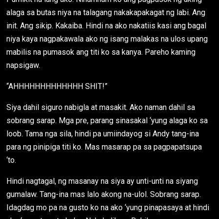
alaga sa butas niya na talagang nakakapakagat ng labi. Ang
init. Ang sikip. Kakaiba. Hindi na ako nakatiis kasi ang bagal
niya kaya nagpakawala ako ng isang malakas na ulos upang
mabilis na pumasok ang titi ko sa kanya. Pareho kaming
napsigaw.
“AHHHHHHHHHHHHH SHIT!”
Siya dahil siguro nabigla at masakit. Ako naman dahil sa
sobrang sarap. Mga pre, parang sinasakal ‘yung alaga ko sa
loob. Tama nga sila, hindi pa umiindayog si Andy tang-ina
para ng pinipiga titi ko. Mas masarap pa sa pagpapatsupa
‘to.
Hindi nagtagal, ng masanay na siya ay unti-unti na siyang
gumalaw. Tang-ina mas lalo akong na-ulol. Sobrang sarap.
Idagdag mo pa na gusto ko na ako ‘yung pinapasaya at hindi