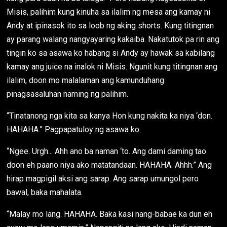
Misis, palihim kung kinuha sa ilalim ng mesa ang kamay ni
Andy at ipinasok ito sa loob ng aking shorts. Kung titingnan
ay parang walang nangyayaring kakaiba. Nakatutok pa rin ang
tingin ko sa asawa ko habang si Andy ay hawak sa kabilang
kamay ang juice na inalok ni Misis. Ngunit kung titingnan ang
ilalim, doon mo malalaman ang kamunduhang
pinagsasaluhan naming ng palihim.
“Tinatanong nga kita sa kanya Hon kung nakita ka niya ‘don.
HAHAHA.” Pagpapatuloy ng asawa ko.
“Ngee. Urgh... Ahh ano ba naman ‘to. Ang dami daming tao
doon eh paano niya ako matatandaan. HAHAHA. Ahhh.” Ang
hirap magpigil aksi ang sarap. Ang sarap umungol pero
bawal, baka mahalata.
“Malay mo lang. HAHAHA. Baka kasi nang-babae ka dun eh