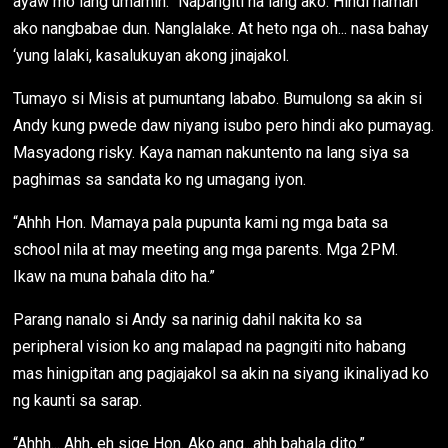
ayaw mo lang umamin.” Napangiti na lang ako. Hindi naman
ako nangbabae dun. Nanglalake. At heto nga oh... nasa bahay
‘yung lalaki, kasalukuyan akong jinajakol.
Tumayo si Misis at pumuntang lababo. Bumulong sa akin si
Andy kung pwede daw niyang isubo pero hindi ako pumayag.
Masyadong risky. Kaya naman nakuntento na lang siya sa
paghimas sa sandata ko ng umagang iyon.
“Ahhh Hon. Mamaya pala pupunta kami ng mga bata sa
school nila at may meeting ang mga parents. Mga 2PM.
Ikaw na muna bahala dito ha.”
Parang nanalo si Andy sa narinig dahil nakita ko sa
peripheral vision ko ang malapad na pagngiti nito habang
mas hinigpitan ang pagjajakol sa akin na siyang ikinaliyad ko
ng kaunti sa sarap.
“Ahhh... Ahh, eh sige Hon. Ako ang...ahh bahala dito.”