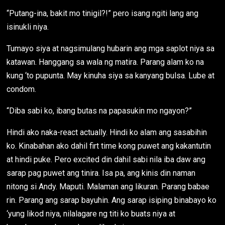
“Putang-ina, bakit mo tinigil?!” pero isang ngiti lang ang
isinukli niya.
Tumayo siya at nagsimulang hubarin ang mga saplot niya sa
katawan. Hanggang sa wala ng matira. Parang alam ko na
kung ‘to pupunta. May kinuha siya sa kanyang bulsa. Lube at
condom.
“Diba sabi ko, ibang butas na papasukin mo ngayon?”
Hindi ako naka-react actually. Hindi ko alam ang sasabihin
ko. Kinabahan ako dahil firt time kong puwet ang kakantutin
at hindi puke. Pero excited din dahil sabi nila iba daw ang
sarap pag puwet ang tinira. Isa pa, ang kinis din naman
nitong si Andy. Maputi. Malaman ang likuran. Parang babae
rin. Parang ang sarap bayuhin. Ang sarap isiping binabayo ko
‘yung likod niya, nilalagare ng titi ko buats niya at