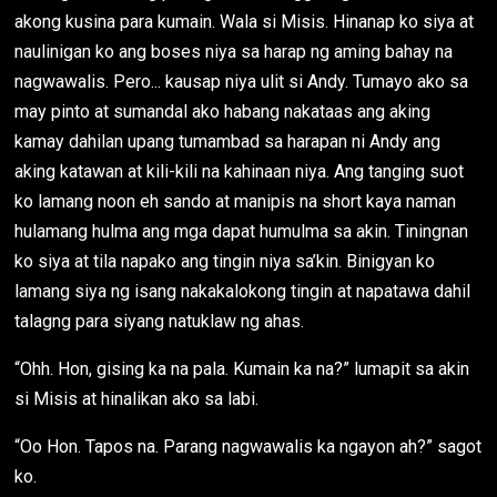
akong kusina para kumain. Wala si Misis. Hinanap ko siya at
naulinigan ko ang boses niya sa harap ng aming bahay na
nagwawalis. Pero... kausap niya ulit si Andy. Tumayo ako sa
may pinto at sumandal ako habang nakataas ang aking
kamay dahilan upang tumambad sa harapan ni Andy ang
aking katawan at kili-kili na kahinaan niya. Ang tanging suot
ko lamang noon eh sando at manipis na short kaya naman
hulamang hulma ang mga dapat humulma sa akin. Tiningnan
ko siya at tila napako ang tingin niya sa’kin. Binigyan ko
lamang siya ng isang nakakalokong tingin at napatawa dahil
talagng para siyang natuklaw ng ahas.
“Ohh. Hon, gising ka na pala. Kumain ka na?” lumapit sa akin
si Misis at hinalikan ako sa labi.
“Oo Hon. Tapos na. Parang nagwawalis ka ngayon ah?” sagot
ko.