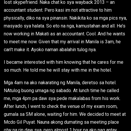
lost skypefriend. Naka chat ko sya wayback 2013 – an
accountant student. Pero kasi im not attractive to him
physically, diko na sya pinansin. Nakikita ko sa mga pics nya,
masyado sya halata. So eto na nga, kamustahan and all. He’s
now working in Makati as an accountant. Cool. And he wants
to meet me now. Given that my arrival in Manila is 3am, he
can’t make it. Ayoko naman abalahin tulog nya.
I became interested with him knowing that he cares for me
so much. He told me he will stay with me in the hotel.
Mga 4am na ako nakarating ng Manila, deretso sa hotel.
NAtulog buong umaga ng sabado. At lunch time he called
me, mga 4pm pa daw sya pede makalabas from his work.
After lunch, I went to check the venue of my exam room,
gumala sa SM alone, waiting for him. We decided to meet at
Mcdo Gil Puyat. Nauna akong dumating sa meeting place
otw na rin daw sya, pero almost 1 hour pa ako nag antay