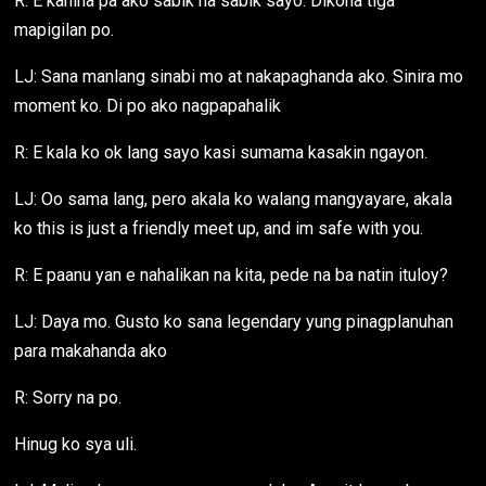
R: E kanina pa ako sabik na sabik sayo. Dikona tlga
mapigilan po.
LJ: Sana manlang sinabi mo at nakapaghanda ako. Sinira mo
moment ko. Di po ako nagpapahalik
R: E kala ko ok lang sayo kasi sumama kasakin ngayon.
LJ: Oo sama lang, pero akala ko walang mangyayare, akala
ko this is just a friendly meet up, and im safe with you.
R: E paanu yan e nahalikan na kita, pede na ba natin ituloy?
LJ: Daya mo. Gusto ko sana legendary yung pinagplanuhan
para makahanda ako
R: Sorry na po.
Hinug ko sya uli.