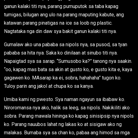
ganun kalaki titi nya, parang pumuputok sa taba kapag
tumigas, bilugan ang ulo na parang maputing kabute, ang
katawan parang pinatigas na ice sa loob ng plastic.
Nagtataka nga din daw sya bakit ganun kalaki titi nya.
Gumalaw ako una pababa sa nipols nya, sa pusod, sa tyan
pababa sa hita nya. Saka ko dinilaan at sinubo titi nya.
Napaigtad sya sa sarap. “Sumusobo ka?” tanong nya saakin.
“oo, kapag mas bata sa akin at gusto ko, e gusto kita e, kaya
gagawen ko. MAsarap ka ei, sobra, hahahaha” tugon ko.
Tuloy parin ang jakol at chupa ko sa kanya.
Umiba kami ng pwesto. Sya naman ngayun sa ibabaw ko.
Niroromansa nya ako, halik sa leeg, sa nipols. Nakikiliti ako
sobra. Parang mawala hininga ko kapag sinisipsip nya nipols
ko. Parang nauubos lahat ng lakas ko at sisigaw ako ng
malakas. Bumaba sya sa chan ko, pabaa ang himod sa mga