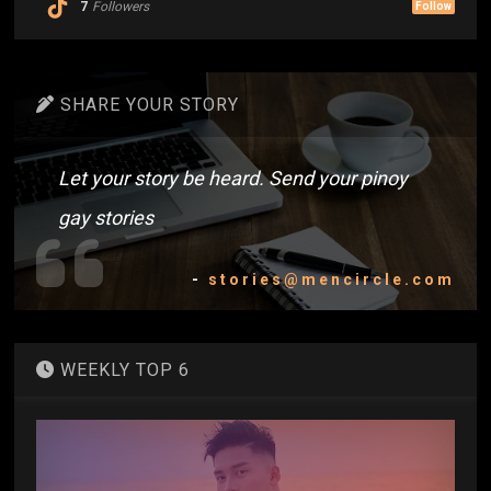
7
Followers
Follow
SHARE YOUR STORY
Let your story be heard. Send your pinoy
gay stories
-
stories@mencircle.com
WEEKLY TOP 6