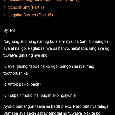
Scholar Shit (Part 1)
Lagalag Diaries (Part 16)
By: RS
Nagising ako nung narinig ko alarm nya, its 5am, bumangon
sya at naligo. Paglabas nya sa banyo, nakatapis lang sya ng
tuwalya, ginising nya ako.
K: Rye, gising, tapos na ko ligo. Bangon na rye, mag
toothbrush ka.
R: Antok pa ko, bakit?
K: Tsupain moko, nalibugan ako ngayun e.
Ayoko bumangon tsaka na badtrip ako. Pero pilit nya talaga.
Dumapa sya sakin sabay tanggal ng tuwalya. Nakita ko