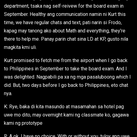
department, tsaka nag self-reivew for the board exam in
September. Healthy ang communication namin ni Kurt this
time, we have regular chats and text, pati narin si Frodo,
kapag may tanong ako about Math and everything, they’re
there to help me. Panay parin chat sina LD at KP, gusto nila
magkita kmi uli.
Kurt promised to fetch me from the airport when I go back
to Philippines in September to take the board exam. And I
was delighted. Nagpabili pa xa ng mga pasaluboong which I
did. But, two days before I go back to Philippines, eto chat
nya.
K: Rye, baka di kita masundo at masamahan sa hotel pag
uwe mo dito, may overnight kami ng classmate ko, gagawa
kami ng prototype
R: A ok, I have no choice. With or without you, tuloy ang uwe