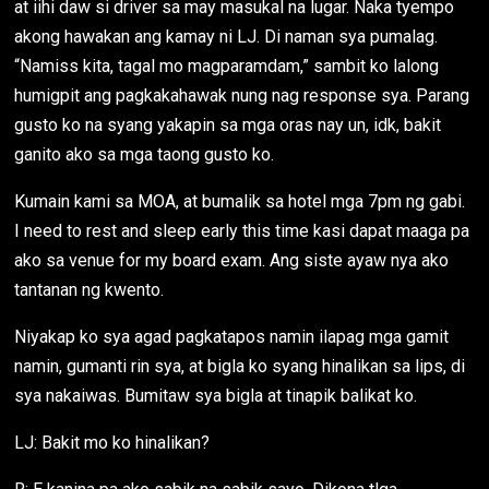
at iihi daw si driver sa may masukal na lugar. Naka tyempo
akong hawakan ang kamay ni LJ. Di naman sya pumalag.
“Namiss kita, tagal mo magparamdam,” sambit ko lalong
humigpit ang pagkakahawak nung nag response sya. Parang
gusto ko na syang yakapin sa mga oras nay un, idk, bakit
ganito ako sa mga taong gusto ko.
Kumain kami sa MOA, at bumalik sa hotel mga 7pm ng gabi.
I need to rest and sleep early this time kasi dapat maaga pa
ako sa venue for my board exam. Ang siste ayaw nya ako
tantanan ng kwento.
Niyakap ko sya agad pagkatapos namin ilapag mga gamit
namin, gumanti rin sya, at bigla ko syang hinalikan sa lips, di
sya nakaiwas. Bumitaw sya bigla at tinapik balikat ko.
LJ: Bakit mo ko hinalikan?