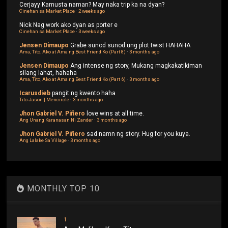
Cerjayy
Kamusta naman? May naka trip ka na dyan?
Cinehan sa Market Place
·
2 weeks ago
Nick
Nag work ako dyan as porter e
Cinehan sa Market Place
·
3 weeks ago
Jensen Dimaupo
Grabe sunod sunod ung plot twist HAHAHA
Ama, Tito, Ako at Ama ng Best Friend Ko (Part 8)
·
3 months ago
Jensen Dimaupo
Ang intense ng story, Mukang magkakatikiman
silang lahat, hahaha
Ama, Tito, Ako at Ama ng Best Friend Ko (Part 6)
·
3 months ago
Icarusdieb
pangit ng kwento haha
Tito Jason | Mencircle
·
3 months ago
Jhon Gabriel V. Piñero
love wins at all time.
Ang Unang Karanasan Ni Zander
·
3 months ago
Jhon Gabriel V. Piñero
sad namn ng story. Hug for you kuya.
Ang Lalake Sa Village
·
3 months ago
MONTHLY TOP 10
1