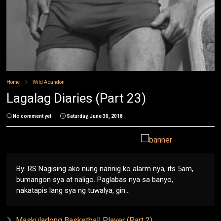
Home
Wild Abandon
Lagalag Diaries (Part 23)
No comment yet
Saturday, June 30, 2018
By: RS Nagising ako nung narinig ko alarm nya, its 5am,
bumangon sya at naligo. Paglabas nya sa banyo,
nakatapis lang sya ng tuwalya, gin...
Maskuladong Basketball Player (Part 2)