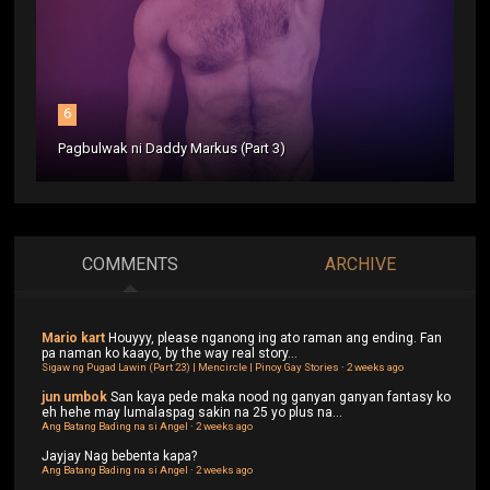
6
Pagbulwak ni Daddy Markus (Part 3)
COMMENTS
ARCHIVE
Mario kart
Houyyy, please nganong ing ato raman ang ending. Fan
pa naman ko kaayo, by the way real story...
Sigaw ng Pugad Lawin (Part 23) | Mencircle | Pinoy Gay Stories
·
2 weeks ago
jun umbok
San kaya pede maka nood ng ganyan ganyan fantasy ko
eh hehe may lumalaspag sakin na 25 yo plus na...
Ang Batang Bading na si Angel
·
2 weeks ago
Jayjay
Nag bebenta kapa?
Ang Batang Bading na si Angel
·
2 weeks ago