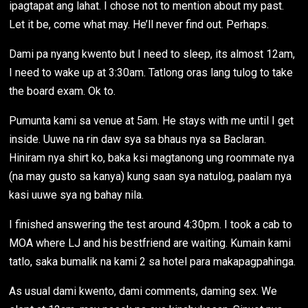
ipagtapat ang lahat. I chose not to mention about my past.
Let it be, come what may. He’ll never find out. Perhaps.
Dami pa nyang kwento but I need to sleep, its almost 12am,
I need to wake up at 3:30am. Tatlong oras lang tulog to take
the board exam. Ok to.
Pumunta kami sa venue at 5am. He stays with me until I get
inside. Uuwe na rin daw sya sa bhaus nya sa Baclaran.
Hiniram nya shirt ko, baka ksi magtanong ung roommate nya
(na may gusto sa kanya) kung saan sya natulog, paalam nya
kasi uuwe sya ng bahay nila.
I finished answering the test around 4:30pm. I took a cab to
MOA where LJ and his bestfriend are waiting. Kumain kami
tatlo, saka bumalik na kami 2 sa hotel para makapagpahinga.
As usual dami kwento, dami comments, daming sex. We