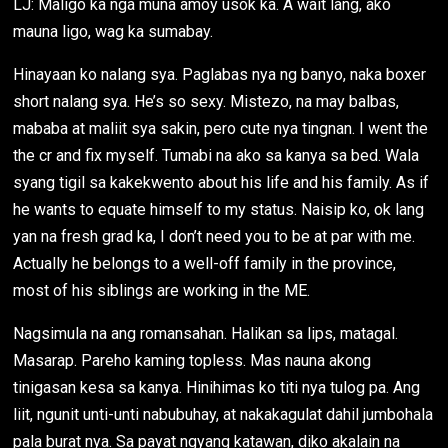
LJ: Maligo ka nga muna amoy usok ka. A wait lang, ako
mauna ligo, wag ka sumabay.
Hinayaan ko nalang sya. Paglabas nya ng banyo, naka boxer
short nalang sya. He’s so sexy. Mistezo, na may balbas,
mababa at maliit sya sakin, pero cute nya tingnan. I went the
the cr and fix myself. Tumabi na ako sa kanya sa bed. Wala
syang tigil sa kakekwento about his life and his family. As if
he wants to equate himself to my status. Naisip ko, ok lang
yan na fresh grad ka, I don’t need you to be at par with me.
Actually he belongs to a well-off family in the province,
most of his siblings are working in the ME.
Nagsimula na ang romansahan. Halikan sa lips, matagal.
Masarap. Pareho kaming topless. Mas nauna akong
tinigasan kesa sa kanya. Hinihimas ko titi nya tulog pa. Ang
liit, ngunit unti-unti nabubuhay, at nakakagulat dahil jumbohala
pala burat nya. Sa payat ngyang katawan, diko akalain na