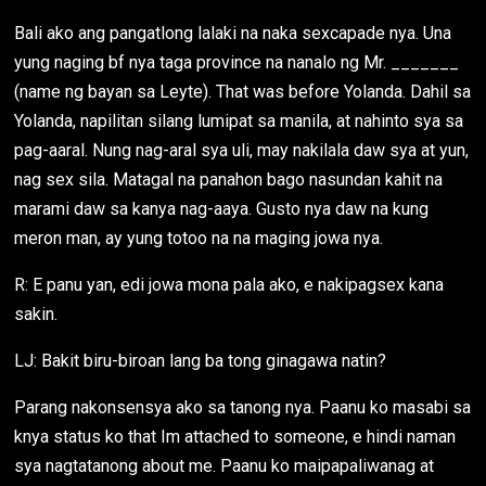
Bali ako ang pangatlong lalaki na naka sexcapade nya. Una
yung naging bf nya taga province na nanalo ng Mr. _______
(name ng bayan sa Leyte). That was before Yolanda. Dahil sa
Yolanda, napilitan silang lumipat sa manila, at nahinto sya sa
pag-aaral. Nung nag-aral sya uli, may nakilala daw sya at yun,
nag sex sila. Matagal na panahon bago nasundan kahit na
marami daw sa kanya nag-aaya. Gusto nya daw na kung
meron man, ay yung totoo na na maging jowa nya.
R: E panu yan, edi jowa mona pala ako, e nakipagsex kana
sakin.
LJ: Bakit biru-biroan lang ba tong ginagawa natin?
Parang nakonsensya ako sa tanong nya. Paanu ko masabi sa
knya status ko that Im attached to someone, e hindi naman
sya nagtatanong about me. Paanu ko maipapaliwanag at