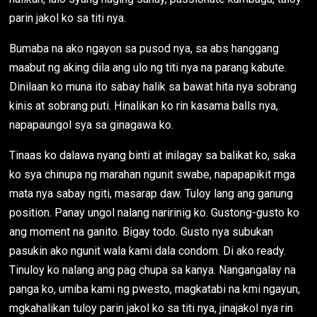
parin jakol ko sa titi nya.
Bumaba na ako ngayon sa pusod nya, sa abs hanggang
maabut ng aking dila ang ulo ng titi nya na parang kabute.
Dinilaan ko muna ito sabay halik sa bawat hita nya sobrang
kinis at sobrang puti. Hinalikan ko rin kasama balls nya,
napapaungol sya sa ginagawa ko.
Tinaas ko dalawa nyang binti at inilagay sa balikat ko, saka
ko sya chinupa ng marahan ngunit swabe, napapapikit mga
mata nya sabay ngiti, masarap daw. Tuloy lang ang ganung
position. Panay ungol nalang naririnig ko. Gustong-gusto ko
ang moment na ganito. Bigay todo. Gusto nya subukan
pasukin ako ngunit wala kami dala condom. Di ako ready.
Tinuloy ko nalang ang pag chupa sa kanya. Nangangalay na
panga ko, umiba kami ng pwesto, magkatabi na kmi ngayun,
mgkahalikan tuloy parin jakol ko sa titi nya, jinajakol nya rin