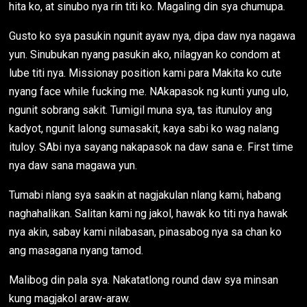
hita ko, at sinubo nya rin titi ko. Magaling din sya chumupa.
Gusto ko sya pasukin ngunit ayaw nya, dipa daw nya nagawa
yun. Sinubukan nyang pasukin ako, nilagyan ko condom at
lube titi nya. Missionay position kami para Makita ko cute
nyang face while fucking me. NAkapasok ng kunti yung ulo,
ngunit sobrang sakit. Tumigil muna sya, tas itunuloy ang
kadyot, ngunit lalong sumasakit, kaya sabi ko wag nalang
ituloy. SAbi nya sayang nakapasok na daw sana e. First time
nya daw sana magawa yun.
Tumabi nlang sya saakin at nagjakulan nlang kami, habang
naghahalikan. Salitan kami ng jakol, hawak ko titi nya hawak
nya akin, sabay kami nilabasan, pinasabog nya sa chan ko
ang masagana nyang tamod.
Malibog din pala sya. Nakatatlong round daw sya minsan
kung magjakol araw-araw.