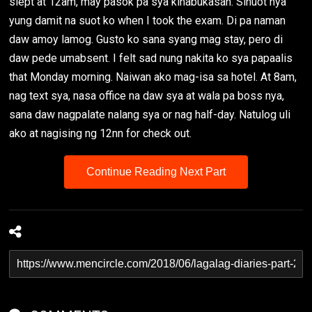
slept at 12am, may pasok pa sya kinabukasan. Sinuot nya
yung damit na suot ko when I took the exam. Di pa naman
daw amoy lamog. Gusto ko sana syang mag stay, pero di
daw pede umabsent. I felt sad nung nakita ko sya papaalis
that Monday morning. Naiwan ako mag-isa sa hotel. At 8am,
nag text sya, nasa office na daw sya at wala pa boss nya,
sana daw nagpalate nalang sya or nag half-day. Natulog uli
ako at nagising ng 12nn for check out.
Continue Reading Next Part