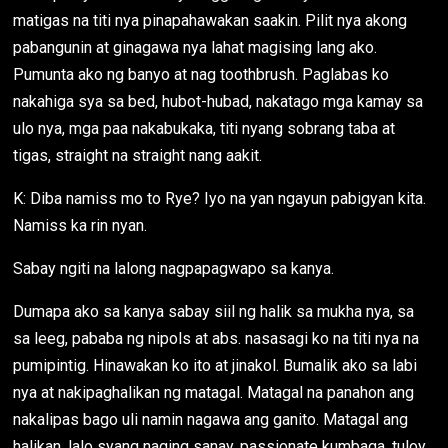
matigas na titi nya pinapahawakan saakin. Pilit nya akong
pabangunin at ginagawa nya lahat magising lang ako.
Pumunta ako ng banyo at nag toothbrush. Paglabas ko
nakahiga sya sa bed, hubot-hubad, nakatago mga kamay sa
ulo nya, mga paa nakabukaka, titi nyang sobrang taba at
tigas, straight na straight nang aakit.
K: Diba namiss mo to Rye? Iyo na yan ngayun pabigyan kita.
Namiss ka rin nyan.
Sabay ngiti na lalong nagpapagwapo sa kanya.
Dumapa ako sa kanya sabay siil ng halik sa mukha nya, sa
sa leeg, pababa ng nipols at abs. nasasagi ko na titi nya na
pumipintig. Hinawakan ko ito at jinakol. Bumalik ako sa labi
nya at nakipaghalikan ng matagal. Matagal na panahon ang
nakalipas bago uli namin nagawa ang ganito. Matagal ang
halikan, lalo syang naging sanay, passionate kumbaga, tuloy