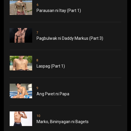
6
Parausan ni Itay (Part 1)
7
Pagbulwak ni Daddy Markus (Part 3)
8
Laspag (Part 1)
9
Ang Pwet ni Papa
10
Marko, Bininyagan ni Bagets