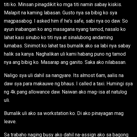
titi ko. Minsan pinagdikit ko mga titi namin sabay kiskis.
Malapit na kaming labasan. Gusto nya sa bibig ko sya
magpasabog. I asked him if he’s safe, sabi nya oo daw. So
ayun inabangan ko ang masagana nyang tamod, nasalo ko
lahat kasi sinubo ko titi nya at sinalubong andaming
lumabas. Sinimot ko lahat tas bumalik ako sa labi nya sabay
halik sa kanya. Naghalikan uli kami habang puno ng tamod
nya ang bibig ko. Masarap ang ganito. Saka ako nilabasan.
Naligo sya uli dahil sa nangyare. Its almost 6am, aalis na
daw sya para makauwe ng bhaus. I called a taxi. Humingi sya
ng 4k pang allowance daw. Naiwan ako mag-isa at natulog
uli.
Bumalik uli ako sa workstation ko. Di ako pinayagan mag
leave.
Sa trabaho naging busy ako dahil na-assign ako sa bagong