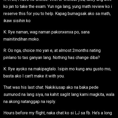
ko jan to take the exam. Yun nga lang, yung math review ko i
reserve this for you to help. Kapag bumagsak ako sa math,
ikaw sisihin ko
K: Rye naman, wag naman pakonxenxa po, sana
mainitindihan moko.
R: Oo nga, choice mo yan e, at almost 2months nating
pinlano to tas ganyan lang. Nothing has change diba?
K: Rye ayoko na makipagtalo. Isipin mo kung anu gusto mo,
basta ako I can’t make it with you.
That was his last chat. Nakikiusap ako na baka pede
sumunod na lang siya, na kahit saglit lang kami magkita, wala
na akong natanggap na reply.
Hours before my flight, naka chat ko si LJ sa fb. He’s a long