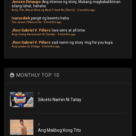
Jensen Dimaupo
Ang intense ng story, Mukang magkakatikiman
silang lahat, hahaha
Ama, Tito, Ako at Ama ng Best Friend Ko (Part 6)
·
2 months ago
Icarusdieb
pangit ng kwento haha
Tito Jason | Mencircle
·
3 months ago
Jhon Gabriel V. Piñero
love wins at all time.
Ang Unang Karanasan Ni Zander
·
3 months ago
Jhon Gabriel V. Piñero
sad namn ng story. Hug for you kuya.
Ang Lalake Sa Village
·
3 months ago
MONTHLY TOP 10
1
Sikreto Namin Ni Tatay
2
Ang Malibog Kong Tito