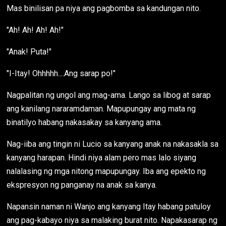
Mas binilisan pa niya ang pagbomba sa kandungan nito.
"Ah! Ah! Ah! Ah!"
"Anak! Puta!"
"I-Itay! Ohhhhh....Ang sarap po!"
Nagpalitan ng ungol ang mag-ama. Lango sa libog at sarap
ang kanilang nararamdaman. Mapupungay ang mata ng
binatilyo habang nakasakay sa kanyang ama.
Nag-iiba ang tingin ni Lucio sa kanyang anak na nakasakla sa
kanyang harapan. Hindi niya alam pero mas lalo siyang
nalalasing ng mga nitong mapupungay. Iba ang epekto ng
ekspresyon ng panganay na anak sa kanya.
Napansin naman ni Wanjo ang kanyang Itay habang patuloy
ang pag-kabayo niya sa malaking burat nito. Napakasarap ng