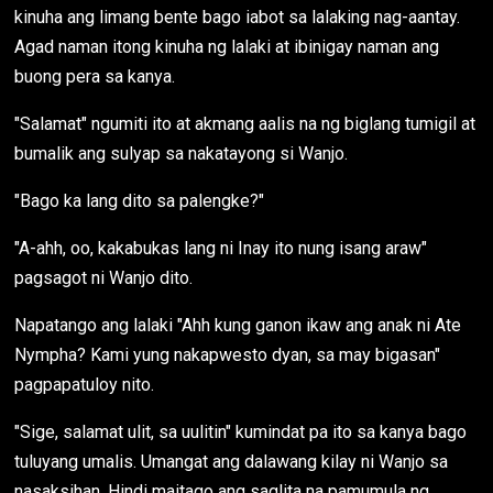
kinuha ang limang bente bago iabot sa lalaking nag-aantay.
Agad naman itong kinuha ng lalaki at ibinigay naman ang
buong pera sa kanya.
"Salamat" ngumiti ito at akmang aalis na ng biglang tumigil at
bumalik ang sulyap sa nakatayong si Wanjo.
"Bago ka lang dito sa palengke?"
"A-ahh, oo, kakabukas lang ni Inay ito nung isang araw"
pagsagot ni Wanjo dito.
Napatango ang lalaki "Ahh kung ganon ikaw ang anak ni Ate
Nympha? Kami yung nakapwesto dyan, sa may bigasan"
pagpapatuloy nito.
"Sige, salamat ulit, sa uulitin" kumindat pa ito sa kanya bago
tuluyang umalis. Umangat ang dalawang kilay ni Wanjo sa
nasaksihan. Hindi maitago ang saglita na pamumula ng