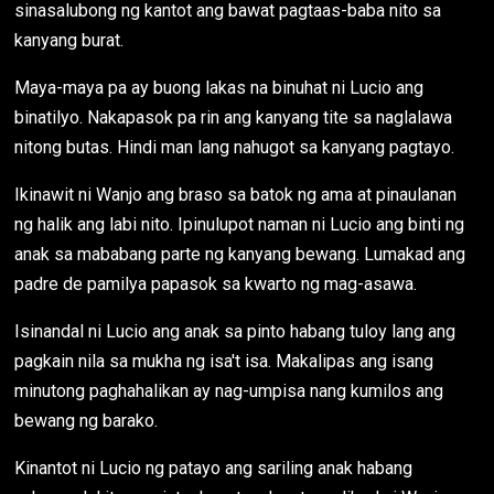
sinasalubong ng kantot ang bawat pagtaas-baba nito sa
kanyang burat.
Maya-maya pa ay buong lakas na binuhat ni Lucio ang
binatilyo. Nakapasok pa rin ang kanyang tite sa naglalawa
nitong butas. Hindi man lang nahugot sa kanyang pagtayo.
Ikinawit ni Wanjo ang braso sa batok ng ama at pinaulanan
ng halik ang labi nito. Ipinulupot naman ni Lucio ang binti ng
anak sa mababang parte ng kanyang bewang. Lumakad ang
padre de pamilya papasok sa kwarto ng mag-asawa.
Isinandal ni Lucio ang anak sa pinto habang tuloy lang ang
pagkain nila sa mukha ng isa't isa. Makalipas ang isang
minutong paghahalikan ay nag-umpisa nang kumilos ang
bewang ng barako.
Kinantot ni Lucio ng patayo ang sariling anak habang