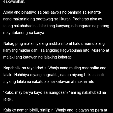
eskwelahan.
Abala ang binatilyo sa pag-aayos ng paninda sa estante
nang makarinig ng pagtawag sa likuran. Pagharap niya ay
isang nakahubad na lalaki ang kanyang nabungaran na parang
may itatanong sa kanya.
Nahagip ng mata niya ang mukha nito at halos mamula ang
kanyang mukha dahil sa angking kagwapuhan nito. Moreno at
malaki ang katawan ng lalaking kaharap.
Napabalik sa reyalidad si Wanjo nang muling magsalita ang
lalaki. Nahihiya siyang nagsalita, naisip niyang baka nahuli
siya ng lalaki na nakatulala sa katawan at mukha nito.
"Kako, may barya kayo sa isangdaan?" ani ng nakahubad na
lalaki.
Kala ko naman bibili, sinilip ni Wanjo ang lalagyan ng pera at