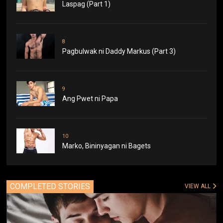
Laspag (Part 1)
8
Pagbulwak ni Daddy Markus (Part 3)
9
Ang Pwet ni Papa
10
Marko, Bininyagan ni Bagets
COMPLETED STORIES
VIEW ALL