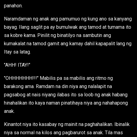
panahon.
Naramdaman ng anak ang pamumuo ng kung ano sa kanyang
bayag. Ilang saglit pa ay bumulwak ang tamod at tumama ito
sa kobre kama. Pinilit ng binatilyo na sambutin ang
kumakalat na tamod gamit ang kamay dahil kapapalit lang ng
Itay sa latag.
"AHH! ITAY!"
"OHHHHHHH!!!" Mabilis pa sa mabilis ang ritmo ng
barakong ama. Ramdam na din niya ang nalalapit na
pagsabog at nais niyang ilabas ito sa loob ng anak habang
hinahalikan ito kaya naman pinatihaya niya ang nahahapong
anak.
Kinantot niya ito kasabay ng mainit na paghahalikan. Ibinalik
niya sa normal na kilos ang pagbarurot sa anak. Tila mas