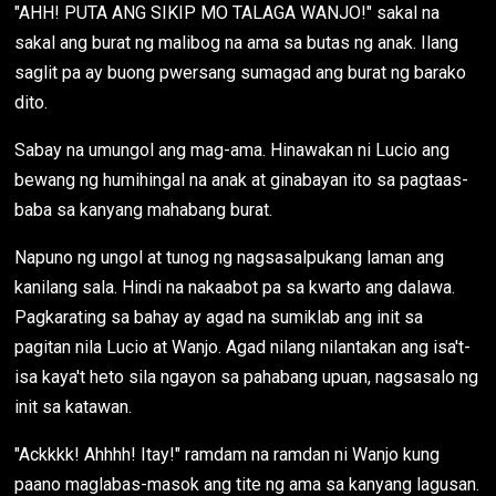
"AHH! PUTA ANG SIKIP MO TALAGA WANJO!" sakal na
sakal ang burat ng malibog na ama sa butas ng anak. Ilang
saglit pa ay buong pwersang sumagad ang burat ng barako
dito.
Sabay na umungol ang mag-ama. Hinawakan ni Lucio ang
bewang ng humihingal na anak at ginabayan ito sa pagtaas-
baba sa kanyang mahabang burat.
Napuno ng ungol at tunog ng nagsasalpukang laman ang
kanilang sala. Hindi na nakaabot pa sa kwarto ang dalawa.
Pagkarating sa bahay ay agad na sumiklab ang init sa
pagitan nila Lucio at Wanjo. Agad nilang nilantakan ang isa't-
isa kaya't heto sila ngayon sa pahabang upuan, nagsasalo ng
init sa katawan.
"Ackkkk! Ahhhh! Itay!" ramdam na ramdan ni Wanjo kung
paano maglabas-masok ang tite ng ama sa kanyang lagusan.