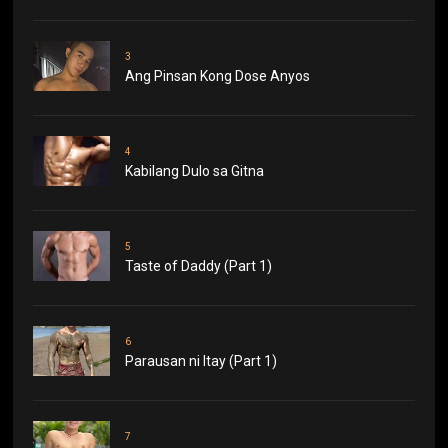
3
Ang Pinsan Kong Dose Anyos
4
Kabilang Dulo sa Gitna
5
Taste of Daddy (Part 1)
6
Parausan ni Itay (Part 1)
7