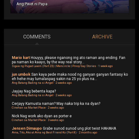
Ang Pwet ni Papa
COMMENTS
ARCHIVE
Mario kart
Houyyy, please nganong ing ato raman ang ending. Fan
pa naman ko kaayo, by the way real story...
Sigaw ng Pugad Lawin (Part 23) | Mencircle | Pinoy Gay Stories
·
1 week ago
jun umbok
San kaya pede maka nood ng ganyan ganyan fantasy ko
eh hehe may lumalaspag sakin na 25 yo plus na...
Ang Batang Bading na si Angel
·
2 weeks ago
Jayjay
Nag bebenta kapa?
Ang Batang Bading na si Angel
·
2 weeks ago
Cerjayy
Kamusta naman? May naka trip ka na dyan?
Cinehan sa Market Place
·
2 weeks ago
Nick
Nag work ako dyan as porter e
Cinehan sa Market Place
·
3 weeks ago
Jensen Dimaupo
Grabe sunod sunod ung plot twist HAHAHA
Ama, Tito, Ako at Ama ng Best Friend Ko (Part 8)
·
2 months ago