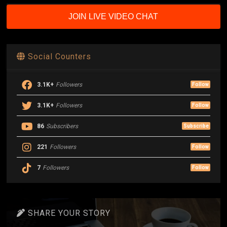
JOIN LIVE VIDEO CHAT
Social Counters
3.1K+
Followers
Follow
3.1K+
Followers
Follow
86
Subscribers
Subscribe
221
Followers
Follow
7
Followers
Follow
SHARE YOUR STORY