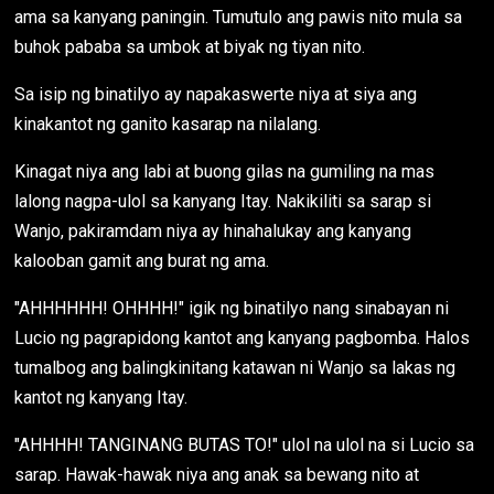
ama sa kanyang paningin. Tumutulo ang pawis nito mula sa
buhok pababa sa umbok at biyak ng tiyan nito.
Sa isip ng binatilyo ay napakaswerte niya at siya ang
kinakantot ng ganito kasarap na nilalang.
Kinagat niya ang labi at buong gilas na gumiling na mas
lalong nagpa-ulol sa kanyang Itay. Nakikiliti sa sarap si
Wanjo, pakiramdam niya ay hinahalukay ang kanyang
kalooban gamit ang burat ng ama.
"AHHHHHH! OHHHH!" igik ng binatilyo nang sinabayan ni
Lucio ng pagrapidong kantot ang kanyang pagbomba. Halos
tumalbog ang balingkinitang katawan ni Wanjo sa lakas ng
kantot ng kanyang Itay.
"AHHHH! TANGINANG BUTAS TO!" ulol na ulol na si Lucio sa
sarap. Hawak-hawak niya ang anak sa bewang nito at