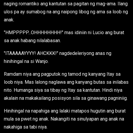
naging romantiko ang kantutan sa pagitan ng mag-ama. Ilang
ulos pa ay sumabog na ang naipong libog ng ama sa loob ng
anak.
"HMPPPPP...OHHHHHHHH!" mas idiniin ni Lucio ang burat
sa anak habang nilalabasan.
"ITAAAAAYYYY! AHCKKK!" nagdedeleriyong anas ng
hinihingal na si Wanjo.
Ramdam niya ang pagputok ng tamod ng kanyang Itay sa
loob niya. Mas lalong naglawa ang kanyang butas sa inilabas
nito. Humanga siya sa tibay ng Itay sa kantutan. Hindi niya
akalain na makakailang posisyon sila sa ginawang pagniniig.
Hinihingal na napahiga ang lalaki matapos hugutin ang burat
mula sa pwet ng anak. Nakangiti na sinulyapan ang anak na
nakahiga sa tabi niya.