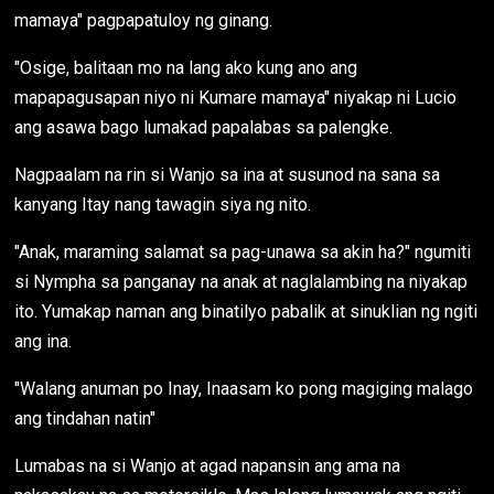
mamaya" pagpapatuloy ng ginang.
"Osige, balitaan mo na lang ako kung ano ang
mapapagusapan niyo ni Kumare mamaya" niyakap ni Lucio
ang asawa bago lumakad papalabas sa palengke.
Nagpaalam na rin si Wanjo sa ina at susunod na sana sa
kanyang Itay nang tawagin siya ng nito.
"Anak, maraming salamat sa pag-unawa sa akin ha?" ngumiti
si Nympha sa panganay na anak at naglalambing na niyakap
ito. Yumakap naman ang binatilyo pabalik at sinuklian ng ngiti
ang ina.
"Walang anuman po Inay, Inaasam ko pong magiging malago
ang tindahan natin"
Lumabas na si Wanjo at agad napansin ang ama na