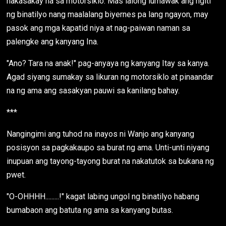
nakasakay na sa motorsiklo. Mas lalong lumawak ang ngiti
ng binatilyo nang maalalang biyernes pa lang ngayon, may
pasok ang mga kapatid niya at nag-paiwan naman sa
palengke ang kanyang Ina.
"Ano? Tara na anak!" pag-anyaya ng kanyang Itay sa kanya.
Agad siyang sumakay sa likuran ng motorsiklo at pinaandar
na ng ama ang sasakyan pauwi sa kanilang bahay.
***
Nangingimi ang tuhod na inayos ni Wanjo ang kanyang
posisyon sa pagkakaupo sa burat ng ama. Unti-unti niyang
inupuan ang tayong-tayong burat na nakatutok sa bukana ng
pwet.
"O-OHHHH.........!" kagat labing ungol ng binatilyo habang
bumabaon ang batuta ng ama sa kanyang butas.