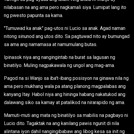
nilabasan na ang ama pero nagkamali siya. Lumipat lang ito
ng pwesto papunta sa kama.
"Tumuwad ka anak" pag-utos ni Lucio sa anak. Agad naman
nitong sinunod ang utos dito. Sa pagtuwad nito ay bumungad
sa ama ang namamasa at namumulang butas.
Ipinasok niya ang nangingintab na burat sa lagusan ng
binatilyo. Muling nagpakawala ng ungol ang mag-ama.
Pagod na si Wanjo sa iba't-ibang posisyon na ginawa nila ng
ama pero mukhang wala pa atang planong magpalabas ang
kanyang Itay. Habol niya ang hininga habang nakatukod ang
dalawang siko sa kamay at patalikod na nirarapido ng ama.
Mamuti-muti ang mata ng binatilyo sa mabilis na pagbayo ni
Lucio dito. Tagaktak na ang kanilang pawis ngunit di nila
alintana iyon dahil nangingibabaw ang libog kesa sa init ng