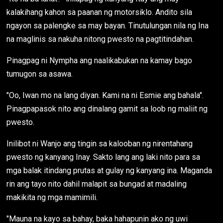
kalakihang kahon sa paanan ng motorsiklo. Andito sila
ngayon sa palengke sa may bayan. Tinutulungan nila ng Ina
na maglinis sa nakuha nitong pwesto na pagtitindahan.
Pinagpag ni Nympha ang naalikabukan na kamay bago
tumugon sa asawa.
"Oo, Iwan mo na lang diyan. Kami na ni Esmie ang bahala".
Pinagpapasok nito ang dinalang gamit sa loob ng maliit ng
pwesto.
Inilibot ni Wanjo ang tingin sa kalooban ng nirentahang
pwesto ng kanyang Inay. Sakto lang ang laki nito para sa
mga balak itindang prutas at gulay ng kanyang ina. Maganda
rin ang tayo nito dahil malapit sa bungad at madaling
makikita ng mga mamimili.
"Mauna na kayo sa bahay, baka hahapunin ako ng uwi