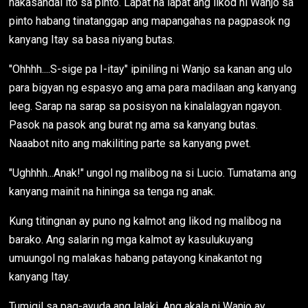
nakasandal ito sa pinto. Lapat na lapat ang likod ni Wanjo sa
pinto habang tinatanggap ang mapangahas na pagpasok ng
kanyang Itay sa basa niyang butas.
"Ohhhh....S-sige pa I-itay" ipiniling ni Wanjo sa kanan ang ulo
para bigyan ng espasyo ang ama para madilaan ang kanyang
leeg. Sarap na sarap sa posisyon na kinalalagyan ngayon.
Pasok na pasok ang burat ng ama sa kanyang butas.
Naaabot nito ang makiliting parte sa kanyang pwet.
"Ughhhh...Anak!" ungol ng malibog na si Lucio. Tumatama ang
kanyang mainit na hininga sa tenga ng anak.
Kung titingnan ay puno ng kalmot ang likod ng malibog na
barako. Ang salarin ng mga kalmot ay kasulukuyang
umuungol ng malakas habang patayong kinakantot ng
kanyang Itay.
Tumigil sa pag-ayuda ang lalaki. Ang akala ni Wanjo ay