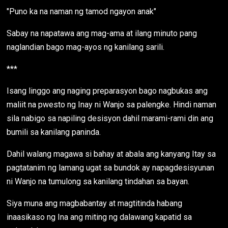
"Puno ka na naman ng tamod ngayon anak"
Sabay na napatawa ang mag-ama at ilang minuto pang
naglandian bago mag-ayos ng kanilang sarili.
***
Isang linggo ang naging preparasyon bago nagbukas ang
maliit na pwesto ng Inay ni Wanjo sa palengke. Hindi naman
sila nabigo sa napiling desisyon dahil marami-rami din ang
bumili sa kanilang paninda.
Dahil walang magawa si bahay at abala ang kanyang Itay sa
pagtatanim ng lamang ugat sa bundok ay napagdesisyunan
ni Wanjo na tumulong sa kanilang tindahan sa bayan.
Siya muna ang magbabantay at magtitinda habang
inaasikaso ng Ina ang miting ng dalawang kapatid sa