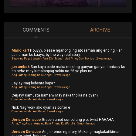
COMMENTS
ARCHIVE
Mario kart
Houyyy, please nganong ing ato raman ang ending. Fan
pa naman ko kaayo, by the way real story...
Sigaw ng Pugad Lawin (Part 23) | Mencircle | Pinoy Gay Stories
·
2 weeks ago
jun umbok
San kaya pede maka nood ng ganyan ganyan fantasy ko
eh hehe may lumalaspag sakin na 25 yo plus na...
Ang Batang Bading na si Angel
·
2 weeks ago
Jayjay
Nag bebenta kapa?
Ang Batang Bading na si Angel
·
2 weeks ago
Cerjayy
Kamusta naman? May naka trip ka na dyan?
Cinehan sa Market Place
·
2 weeks ago
Nick
Nag work ako dyan as porter e
Cinehan sa Market Place
·
3 weeks ago
Jensen Dimaupo
Grabe sunod sunod ung plot twist HAHAHA
Ama, Tito, Ako at Ama ng Best Friend Ko (Part 8)
·
3 months ago
Jensen Dimaupo
Ang intense ng story, Mukang magkakatikiman