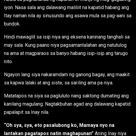
iyon. Nasa sala ang dalawang maliliit na kapatid habang ang
Itay naman nila ay sinusundo ang asawa mula sa pag-aani sa
bundok.
Hindi mawaglit sa isip niya ang eksena kaninang tanghali sa
may sala. Kung paano niya pagsamantalahan ang natutulog
na ama at magparaos sa banyo habang isip-isip ang tarugo
nito.
Ngayon lang siya nakaramdam ng ganong bagay, ang maakit
sa kapwa lalaki at ang siste, sa sariling ama pa niya.
Matatapos na siya sa pagluluto nang saktong dumating ang
kanilang magulang. Nagtakbuhan agad ang dalawang kapatid
papalapit sa Inay nila.
“Oh sya, sya, eto pasalubong ko, Mamaya nyo na
lantakan pagatapos natin maghapunan”
Aning Inay niya