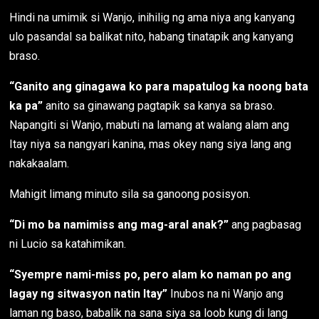
Hindi na umimik si Wanjo, inihilig ng ama niya ang kanyang
ulo pasandal sa balikat nito, habang tinatapik ang kanyang
braso.
“Ganito ang ginagawa ko para mapatulog ka noong bata
ka pa”
anito sa ginawang pagtapik sa kanya sa braso.
Napangiti si Wanjo, mabuti na lamang at walang alam ang
Itay niya sa nangyari kanina, mas okey nang siya lang ang
nakakaalam.
Mahigit limang minuto sila sa ganoong posisyon.
“Di mo ba namimiss ang mag-aral anak?”
ang pagbasag
ni Lucio sa katahimikan.
“Syempre nami-miss po, pero alam ko naman po ang
lagay ng sitwasyon natin Itay”
Inubos na ni Wanjo ang
laman ng baso, babalik na sana siya sa loob kung di lang