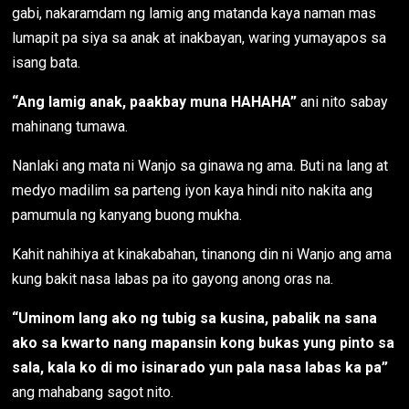
gabi, nakaramdam ng lamig ang matanda kaya naman mas
lumapit pa siya sa anak at inakbayan, waring yumayapos sa
isang bata.
“Ang lamig anak, paakbay muna HAHAHA”
ani nito sabay
mahinang tumawa.
Nanlaki ang mata ni Wanjo sa ginawa ng ama. Buti na lang at
medyo madilim sa parteng iyon kaya hindi nito nakita ang
pamumula ng kanyang buong mukha.
Kahit nahihiya at kinakabahan, tinanong din ni Wanjo ang ama
kung bakit nasa labas pa ito gayong anong oras na.
“Uminom lang ako ng tubig sa kusina, pabalik na sana
ako sa kwarto nang mapansin kong bukas yung pinto sa
sala, kala ko di mo isinarado yun pala nasa labas ka pa”
ang mahabang sagot nito.