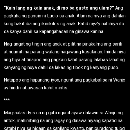
“Kain lang ng kain anak, di mo ba gusto ang ulam?”
Ang
pagkuha ng pansin ni Lucio sa anak. Alam na niya ang dahilan
kung bakit iba ang ikinikilos ng anak. Batid niya’y nahihiya ito
sa kanya dahil sa kapangahasan na ginawa kanina.
Nag-angat ng tingin ang anak at pilit na pinakalma ang sarili
at ngumiti na parang walang nagawang kasalanan. Ininda niya
ang hiya at tinapos ang pagkain kahit parang lalabas lahat ng
kanyang nginuya dahil sa lakas ng tibok ng kanyang puso.
Natapos ang hapunang iyon, ngunit ang pagkabalisa ni Wanjo
ay hindi nabawasan kahit mintis.
***
Mag-aalas dyis na ng gabi ngunit ayaw dalawin si Wanjo ng
antok, mahimbing na ang lagay ng dalawa niyang kapatid na
katabi niya sa higaan sa kanilang kwarto, paniguradong tulog