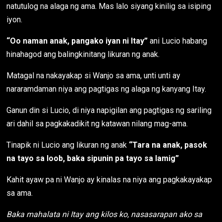
natutulog na alaga ng ama. Mas lalo siyang kinilig sa isiping
iyon.
“Oo naman anak, pangako iyan ni Itay”
ani Lucio habang
hinahagod ang balingkinitang likuran ng anak.
Matagal na nakayakap si Wanjo sa ama, unti unti ay
nararamdaman niya ang pagtigas ng alaga ng kanyang Itay.
Ganun din si Lucio, di niya napigilan ang pagtigas ng sariling
ari dahil sa pagkakadikit ng katawan nilang mag-ama.
Tinapik ni Lucio ang likuran ng anak
“Tara na anak, pasok
na tayo sa loob, baka sipunin pa tayo sa lamig”
Kahit ayaw pa ni Wanjo ay kinalas na niya ang pagkakayakap
sa ama.
Baka mahalata ni Itay ang kilos ko, nasasarapan ako sa