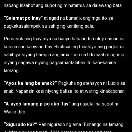
habang inaabot ang supot ng minatamis sa dalawang bata.
“Salamat po Inay”
at agad na bumalik ang mga ito sa
pagkakasalampak sa sahig ng kanilang sala.
Pumasok ang Inay niya sa banyo habang tumuloy naman sa
kusina ang kanyang Itay. Binilisan ng binatilyo ang pagkilos,
nahihiya siyang harapin ang ama. Lalo na’t di maatim ng isip
niyang nagawa niyang pagsamantalahan ito kani-kanina
lamang.
“Ayos ka lang ba anak?”
Pagkuha ng atensyon ni Lucio sa
anak. Napansin kasi niyang balisa ito at waring kinakabahan.
“A-ayos lamang p-po ako ‘tay”
ang nauutal na sagot ni
Wanjo dito.
“Sigurado ka?”
Paninigurado ng ama. Tumango na lamang