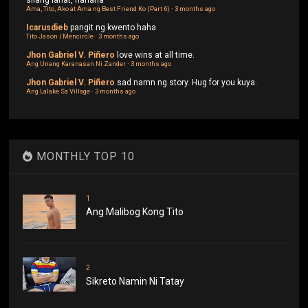
silang lahat, hahaha
Ama, Tito, Ako at Ama ng Best Friend Ko (Part 6)
·
3 months ago
Icarusdieb
pangit ng kwento haha
Tito Jason | Mencircle
·
3 months ago
Jhon Gabriel V. Piñero
love wins at all time.
Ang Unang Karanasan Ni Zander
·
3 months ago
Jhon Gabriel V. Piñero
sad namn ng story. Hug for you kuya.
Ang Lalake Sa Village
·
3 months ago
MONTHLY TOP 10
1
Ang Malibog Kong Tito
2
Sikreto Namin Ni Tatay