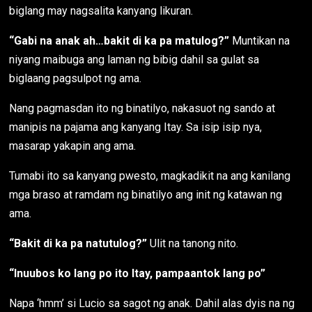
biglang may nagsalita kanyang likuran.
“Gabi na anak ah…bakit di ka pa matulog?”
Muntikan na
niyang maibuga ang laman ng bibig dahil sa gulat sa
biglaang pagsulpot ng ama.
Nang pagmasdan ito ng binatilyo, nakasuot ng sando at
manipis na pajama ang kanyang Itay. Sa isip isip nya,
masarap yakapin ang ama.
Tumabi ito sa kanyang pwesto, magkadikit na ang kanilang
mga braso at ramdam ng binatilyo ang init ng katawan ng
ama.
“Bakit di ka pa natutulog?”
Ulit na tanong nito.
“Inuubos ko lang po ito Itay, pampaantok lang po”
Napa ‘hmm’ si Lucio sa sagot ng anak. Dahil alas dyis na ng