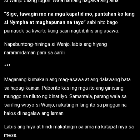
si Wanjo bilang tugon. Wala namang nagawa ang ama.
“Sige, tawagin mo na mga kapatid mo, puntahan ko lang
si Nympha at maghapunan na tayo”
sabi nito bago
pumasok sa kwarto kung saan nagbibihis ang asawa.
Napabuntong-hininga si Wanjo, labis ang hiyang
nararamdaman para sa sarili.
***
Maganang kumakain ang mag-asawa at ang dalawang bata
sa hapag-kainan. Paborito kasi ng mga ito ang ginisang
munggo na niluto ng binatilyo. Samantala, parang wala sa
sariling wisyo si Wanjo, nakatingin lang ito sa pinggan na
halos di nagalaw ang laman.
Labis ang hiya at hindi makatingin sa ama na katapat niya sa
mesa.