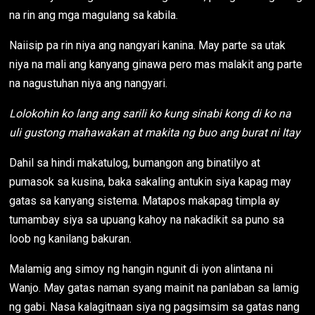
na rin ang mga magulang sa kabila.
Naiisip pa rin niya ang nangyari kanina. May parte sa utak
niya na mali ang kanyang ginawa pero mas malakit ang parte
na nagustuhan niya ang nangyari.
Lolokohin ko lang ang sarili ko kung sinabi kong di ko na
uli gustong mahawakan at makita ng buo ang burat ni Itay
Dahil sa hindi makatulog, bumangon ang binatilyo at
pumasok sa kusina, baka sakaling antukin siya kapag may
gatas sa kanyang sistema. Matapos makapag timpla ay
tumambay siya sa upuang kahoy na nakadikit sa puno sa
loob ng kanilang bakuran.
Malamig ang simoy ng hangin ngunit di iyon alintana ni
Wanjo. May gatas naman syang mainit na panlaban sa lamig
ng gabi. Nasa kalagitnaan siya ng pagsimsim sa gatas nang