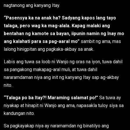
nagtanong ang kanyang Itay.
“Pasensya ka na anak ha? Sadyang kapos lang tayo
talaga, pero wag ka mag-alala. Kapag malaki ang
bentahan ng kamote sa bayan, iipunin namin ng Inay mo
ang kalahati para sa pag-aaral mo”
sambit ng ama, mas
lalong hinigpitan ang pagkaka-akbay sa anak.
Labis ang tuwa sa loob ni Wanjo ng oras na iyon, tuwa dahil
sa pangakong makapag-aral muli, at tuwa dahil
nararamdaman niya ang init ng kanyang Itay sap ag-akbay
nito.
“Talaga po ba Itay?! Maraming salamat po!”
Sa tuwa ay
niyakap at hinapit ni Wanjo ang ama, napasakla tuloy siya sa
kandungan nito.
Sa pagkayakap niya ay naramamdan ng binatilyo ang