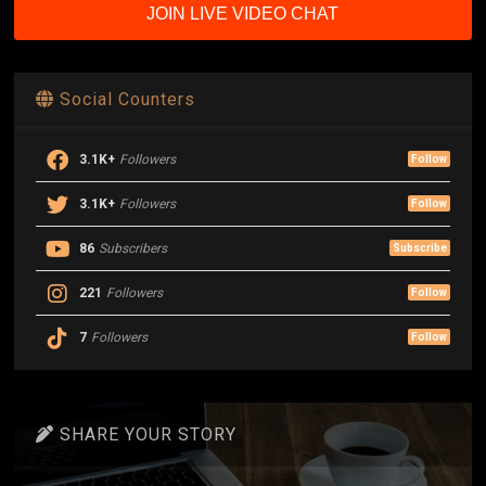
JOIN LIVE VIDEO CHAT
Social Counters
3.1K+
Followers
Follow
3.1K+
Followers
Follow
86
Subscribers
Subscribe
221
Followers
Follow
7
Followers
Follow
SHARE YOUR STORY