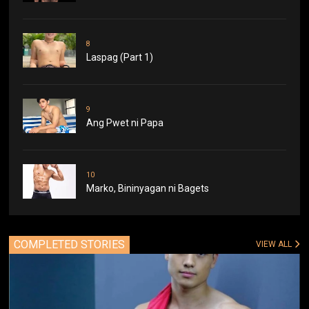
8
Laspag (Part 1)
9
Ang Pwet ni Papa
10
Marko, Bininyagan ni Bagets
COMPLETED STORIES
VIEW ALL