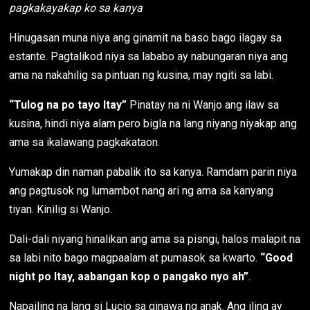
pagkakayakap ko sa kanya
Hinugasan muna niya ang ginamit na baso bago ilagay sa
estante. Pagtalikod niya sa lababo ay nabungaran niya ang
ama na nakahilig sa pintuan ng kusina, may ngiti sa labi.
“Tulog na po tayo Itay”
Pinatay na ni Wanjo ang ilaw sa
kusina, hindi niya alam pero bigla na lang niyang niyakap ang
ama sa ikalawang pagkakataon.
Yumakap din naman pabalik ito sa kanya. Ramdam parin niya
ang pagtusok ng lumambot nang ari ng ama sa kanyang
tiyan. Kinilig si Wanjo.
Dali-dali niyang hinalikan ang ama sa pisngi, halos malapit na
sa labi nito bago magpaalam at pumasok sa kwarto.
“Good
night po Itay, aabangan kop o pangako nyo ah”
.
Napailing na lang si Lucio sa ginawa ng anak. Ang iling ay