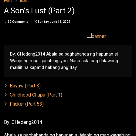
Home
Incest
A Son's Lust (Part 2)
30 Comments
Sunday, June 19, 2022
By: CHedeng2014 Abala sa paghahanda ng hapunan si
Wanjo ng mag-gagabing iyon. Nasa sala ang dalawang
maliliit na kapatid habang ang Itay...
Bayaw (Part 3)
Childhood Chupa (Part 1)
Flicker (Part 53)
By: CHedeng2014
Abala sa paghahanda ng hapunan si Wanjo ng mag-gagabing