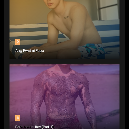
5
Ang Pwet ni Papa
6
Parausan ni Itay (Part 1)