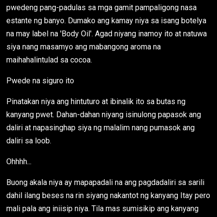
pwedeng pang-padulas sa mga gamit pampaligong nasa
estante ng banyo. Dumako ang kamay niya sa isang botelya
na may label na 'Body Oil'. Agad niyang inamoy ito at natuwa
siya nang masamyo ang mabangong aroma na
maihahalintulad sa cocoa.
Pwede na siguro ito
Pinatakan niya ang hintuturo at ibinalik ito sa butas ng
kanyang pwet. Dahan-dahan niyang isinulong papasok ang
daliri at napasinghap siya ng malalim nang pumasok ang
daliri sa loob.
Ohhhh...
Buong akala niya ay mapapadali na ang pagdadaliri sa sarili
dahil ilang beses na rin siyang nakantot ng kanyang Itay pero
mali pala ang iniisip niya. Tila mas sumisikip ang kanyang