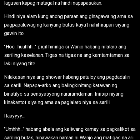
lagusan kapag matagal na hindi napapasukan.
Hindi niya alam kung anong paraan ang ginagawa ng ama sa
pagpapaluwag ng kanyang butas kaya't nahihirapan siyang
gawin ito.
"Hoo...huuhhh..." pigil hininga si Wanjo habang nilalaro ang
sariling kaselanan. Tigas na tigas na ang kamtamtaman sa
laki niyang tite.
Nilakasan niya ang shower habang patuloy ang pagdadaliri
sa sarili. Napapa-arko ang balingkinitang katawan ng
binatilyo sa sensyasyong nararamdaman. Iniisip niyang
kinakantot siya ng ama sa paglalaro niya sa sarili.
Itaayyyy...
"Umhhh..." habang abala ang kaliwang kamay sa pagkalikot sa
sariling butas, hinawakan naman ni Wanjo ang matigas na ari