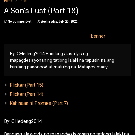
Home
Incest
A Son's Lust (Part 18)
No comment yet
Wednesday, July 20, 2022
By: CHedeng2014 Bandang alas-dyis ng
mapagdesisyonan ng tatlong lalaki na tapusin na ang
kanilang panonood at matulog na. Matapos maay...
Flicker (Part 15)
Flicker (Part 14)
Kahinaan ni Promes (Part 7)
By: CHedeng2014
Bandang alas-dyis ng mapagdesisyonan ng tatlong lalaki na