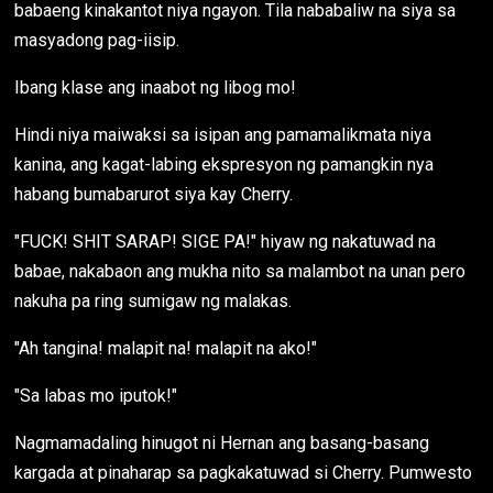
babaeng kinakantot niya ngayon. Tila nababaliw na siya sa
masyadong pag-iisip.
Ibang klase ang inaabot ng libog mo!
Hindi niya maiwaksi sa isipan ang pamamalikmata niya
kanina, ang kagat-labing ekspresyon ng pamangkin nya
habang bumabarurot siya kay Cherry.
"FUCK! SHIT SARAP! SIGE PA!" hiyaw ng nakatuwad na
babae, nakabaon ang mukha nito sa malambot na unan pero
nakuha pa ring sumigaw ng malakas.
"Ah tangina! malapit na! malapit na ako!"
"Sa labas mo iputok!"
Nagmamadaling hinugot ni Hernan ang basang-basang
kargada at pinaharap sa pagkakatuwad si Cherry. Pumwesto