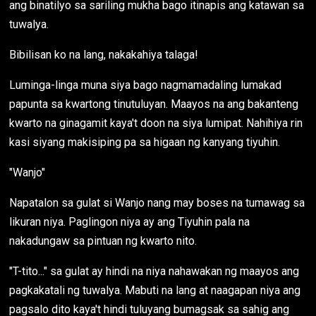
ang binatilyo sa sariling mukha bago itinapis ang katawan sa
tuwalya.
Bibilisan ko na lang, nakakahiya talaga!
Luminga-linga muna siya bago nagmamadaling lumakad
papunta sa kwartong tinutuluyan. Maayos na ang bakanteng
kwarto na ginagamit kaya't doon na siya lumipat. Nahihiya rin
kasi siyang makisiping pa sa higaan ng kanyang tiyuhin.
"Wanjo"
Napatalon sa gulat si Wanjo nang may boses na tumawag sa
likuran niya. Paglingon niya ay ang Tiyuhin pala na
nakadungaw sa pintuan ng kwarto nito.
"T-tito..." sa gulat ay hindi na niya nahawakan ng maayos ang
pagkakatali ng tuwalya. Mabuti na lang at naagapan niya ang
pagsalo dito kaya't hindi tuluyang bumagsak sa sahig ang