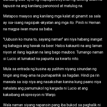
tapusin na ang kanilang panonood at matulog na.
Matapos maayos ang kanilang mga kalat at ginamit sa sala
ay isa-isang nagsipak-akyatan ang mga ito. Pinili ni Hernan
na magpa-iwan muna sa baba.
"Uubusin ko muna to, sayang naman" ani niya habang inangat
ng bahagya ang hawak na beer. Halos kakaunti na ang laman
niyon at ilang lagukan na lang bago maubos. Tumango naman
si Lucio at lumakad na papunta sa kwarto nito.
Mula sa entrada ng kusina ay palihim niyang sinundan ng
tingin ang mag-ama na pumapanhik sa hagdan. Hindi pa rin
mawala sa isip niya ang nasaksihan kanina kung paano niya
nahalata ang pamumukol ng kargada ni Lucio at ang
kakaibang ekspresyon ni Wanjo.
Wala naman siyang napansin pang iba bukod sa paghalik ni