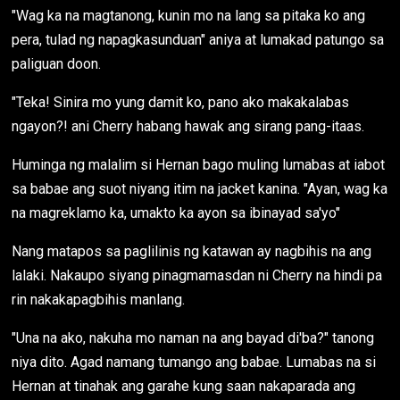
"Wag ka na magtanong, kunin mo na lang sa pitaka ko ang
pera, tulad ng napagkasunduan" aniya at lumakad patungo sa
paliguan doon.
"Teka! Sinira mo yung damit ko, pano ako makakalabas
ngayon?! ani Cherry habang hawak ang sirang pang-itaas.
Huminga ng malalim si Hernan bago muling lumabas at iabot
sa babae ang suot niyang itim na jacket kanina. "Ayan, wag ka
na magreklamo ka, umakto ka ayon sa ibinayad sa'yo"
Nang matapos sa paglilinis ng katawan ay nagbihis na ang
lalaki. Nakaupo siyang pinagmamasdan ni Cherry na hindi pa
rin nakakapagbihis manlang.
"Una na ako, nakuha mo naman na ang bayad di'ba?" tanong
niya dito. Agad namang tumango ang babae. Lumabas na si
Hernan at tinahak ang garahe kung saan nakaparada ang