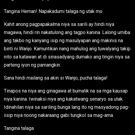
Tangina Hernan! Napakadumi talaga ng utak mo
Kahit anong pagpapakalma niya sa sarili ay hindi niya
magawa, hindi rin nakatulong ang tagpo kanina. Lalong umiba
ang takbo ng kanyang isip ng masulyapan ang makinis na
binti ni Wanjo. Kamuntikan nang mahulog ang tuwalyang takip
nito sa katawan at di sinasadyang dumako ang tingin niya sa
parteng iyon ng pamangkin.
Sana hindi mailang sa akin si Wanjo, pucha talaga!
Tinapos na niya ang ginagawa at bumalik na sa mga kausap
niya kanina. Iwinaksi niya ang kakatwang senaryo sa utak.
Idinahilan niya sa sariling bunga lang ito ng masyadong pag-
iisip niya noong nakaraang gabi tungkol sa mag-ama.
Tangina talaga