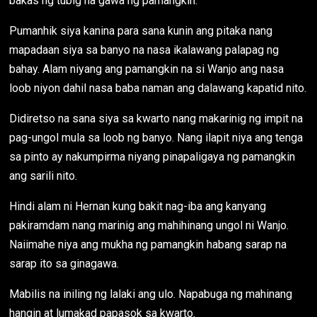
bakas ng tubig na gawa ng pamangkin.
Pumanhik siya kanina para sana kunin ang pitaka nang
mapadaan siya sa banyo na nasa ikalawang palapag ng
bahay. Alam niyang ang pamangkin na si Wanjo ang nasa
loob niyon dahil nasa baba naman ang dalawang kapatid nito.
Didiretso na sana siya sa kwarto nang makarinig ng impit na
pag-ungol mula sa loob ng banyo. Nang ilapit niya ang tenga
sa pinto ay nakumpirma niyang pinapaligaya ng pamangkin
ang sarili nito.
Hindi alam ni Hernan kung bakit nag-iba ang kanyang
pakiramdam nang marinig ang mahihinang ungol ni Wanjo.
Naiimahe niya ang mukha ng pamangkin habang sarap na
sarap ito sa ginagawa.
Mabilis na iniling ng lalaki ang ulo. Napabuga ng mahinang
hangin at lumakad papasok sa kwarto.