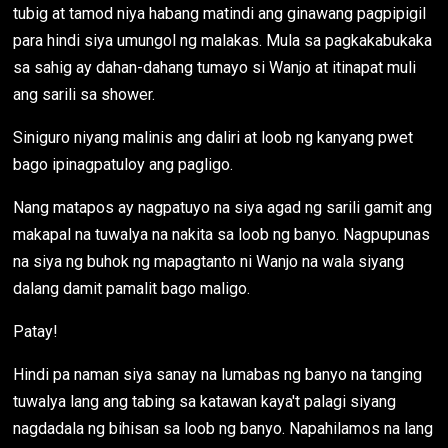
tubig at tamod niya habang matindi ang ginawang pagpipigil
para hindi siya umungol ng malakas. Mula sa pagkakabukaka
sa sahig ay dahan-dahang tumayo si Wanjo at itinapat muli
ang sarili sa shower.
Siniguro niyang malinis ang daliri at loob ng kanyang pwet
bago ipinagpatuloy ang pagligo.
Nang matapos ay nagpatuyo na siya agad ng sarili gamit ang
makapal na tuwalya na nakita sa loob ng banyo. Nagpupunas
na siya ng buhok ng mapagtanto ni Wanjo na wala siyang
dalang damit pamalit bago maligo.
Patay!
Hindi pa naman siya sanay na lumabas ng banyo na tanging
tuwalya lang ang tabing sa katawan kaya't palagi siyang
nagdadala ng bihisan sa loob ng banyo. Napahilamos na lang