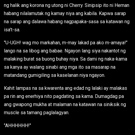
ng halik ang korona ng utong ni Cherry. Sinipsip ito ni Hernan
habang nilalamutak ng kamay niya ang kabila. Kapwa sarap
na sarap ang dalawa habang nagpapaka-sasa sa katawan ng
isa't-sa.
"U-UGH! wag mo markahan, m-may lakad pa ako m-amaya!"
lango na sa libog ang babae. Ngayon lang siya nakantot ng
malaking burat sa buong buhay niya. Sa dami ng naka-kama
sa kanya ay walang sinabi ang mga ito sa masarap na
matandang gumigiling sa kaselanan niya ngayon.
Kahit lampas na sa kwarenta ang edad ng lalaki ay malakas
pa rin ang enerhiya nito pagdating sa kama. Dumagdag pa
ang gwapong mukha at malaman na katawan na siniksik ng
muscle sa tamang paglalagyan.
"AHHHHHH!"