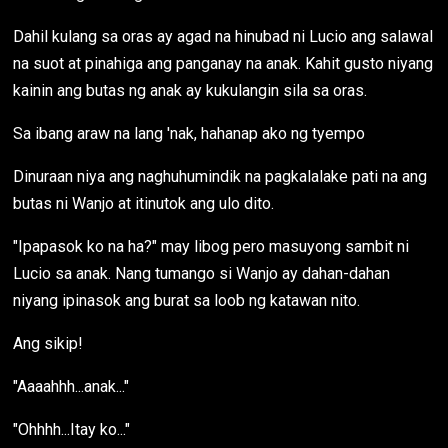
Dahil kulang sa oras ay agad na hinubad ni Lucio ang salawal
na suot at pinahiga ang panganay na anak. Kahit gusto niyang
kainin ang butas ng anak ay kukulangin sila sa oras.
Sa ibang araw na lang 'nak, hahanap ako ng tyempo
Dinuraan niya ang naghuhumindik na pagkalalake pati na ang
butas ni Wanjo at itinutok ang ulo dito.
"Ipapasok ko na ha?" may libog pero masuyong sambit ni
Lucio sa anak. Nang tumango si Wanjo ay dahan-dahan
niyang ipinasok ang burat sa loob ng katawan nito.
Ang sikip!
"Aaaahhh...anak..."
"Ohhhh...Itay ko..."