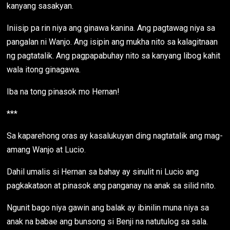
kanyang sasakyan.
Iniisip pa rin niya ang ginawa kanina. Ang pagtawag niya sa
pangalan ni Wanjo. Ang isipin ang mukha nito sa kalagitnaan
ng pagtatalik. Ang pagpapabuhay nito sa kanyang libog kahit
wala itong ginagawa.
Iba na tong pinasok mo Hernan!
***
Sa kaparehong oras ay kasalukuyan ding nagtatalik ang mag-
amang Wanjo at Lucio.
Dahil umalis si Hernan sa bahay ay sinulit ni Lucio ang
pagkakataon at pinasok ang panganay na anak sa silid nito.
Ngunit bago niya gawin ang balak ay ibinilin muna niya sa
anak na babae ang bunsong si Benji na natutulog sa sala.