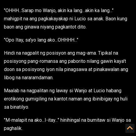
"OHHH...Sarap mo Wanjo, akin ka lang...akin ka lang..."
mahigpit na ang pagkakayakap ni Lucio sa anak. Baon kung
baon ang ginawa niyang pagkantot dito.
"Opo Itay, sa'yo lang ako...OHHHH..."
Hindi na nagpalit ng posisyon ang mag-ama. Tipikal na
posisyong pang-romansa ang paborito nilang gawin kaya't
doon sa posisyong iyon nila pinagsawa at pinakawalan ang
libog na nararamdaman.
Maalab na nagpalitan ng laway si Wanjo at Lucio habang
erotikong gumigiling na kantot naman ang ibinibigay ng huli
sa binatilyo.
"M-malapit na ako...I-itay..." hinihingal na bumitaw si Wanjo sa
paghalik.