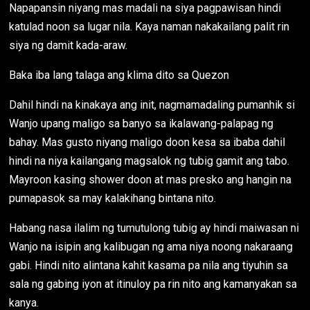
Napapansin niyang mas madali na siya pagpawisan hindi
katulad noon sa lugar nila. Kaya naman nakakailang palit rin
siya ng damit kada-araw.
Baka iba lang talaga ang klima dito sa Quezon
Dahil hindi na kinakaya ang init, nagmamadaling pumanhik si
Wanjo upang maligo sa banyo sa ikalawang-palapag ng
bahay. Mas gusto niyang maligo doon kesa sa ibaba dahil
hindi na niya kailangang magsalok ng tubig gamit ang tabo.
Mayroon kasing shower doon at mas presko ang hangin na
pumapasok sa may kalakihang bintana nito.
Habang nasa ilalim ng tumutulong tubig ay hindi maiwasan ni
Wanjo na isipin ang kalibugan ng ama niya noong nakaraang
gabi. Hindi nito alintana kahit kasama pa nila ang tiyuhin sa
sala ng gabing iyon at itinuloy pa rin nito ang kamanyakan sa
kanya.