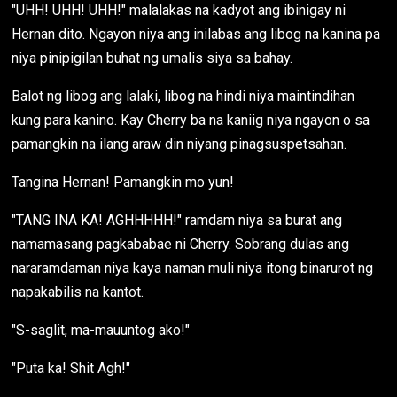
"UHH! UHH! UHH!" malalakas na kadyot ang ibinigay ni
Hernan dito. Ngayon niya ang inilabas ang libog na kanina pa
niya pinipigilan buhat ng umalis siya sa bahay.
Balot ng libog ang lalaki, libog na hindi niya maintindihan
kung para kanino. Kay Cherry ba na kaniig niya ngayon o sa
pamangkin na ilang araw din niyang pinagsuspetsahan.
Tangina Hernan! Pamangkin mo yun!
"TANG INA KA! AGHHHHH!" ramdam niya sa burat ang
namamasang pagkababae ni Cherry. Sobrang dulas ang
nararamdaman niya kaya naman muli niya itong binarurot ng
napakabilis na kantot.
"S-saglit, ma-mauuntog ako!"
"Puta ka! Shit Agh!"