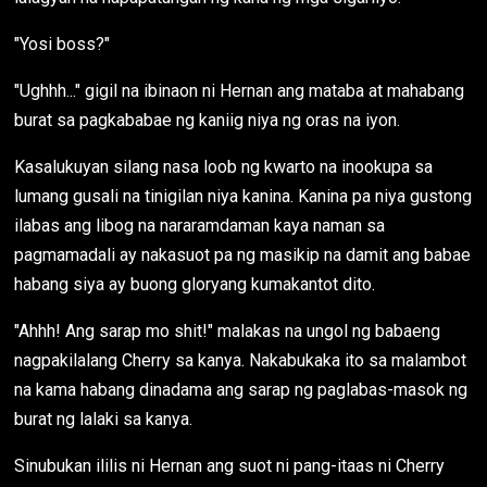
"Yosi boss?"
"Ughhh..." gigil na ibinaon ni Hernan ang mataba at mahabang
burat sa pagkababae ng kaniig niya ng oras na iyon.
Kasalukuyan silang nasa loob ng kwarto na inookupa sa
lumang gusali na tinigilan niya kanina. Kanina pa niya gustong
ilabas ang libog na nararamdaman kaya naman sa
pagmamadali ay nakasuot pa ng masikip na damit ang babae
habang siya ay buong gloryang kumakantot dito.
"Ahhh! Ang sarap mo shit!" malakas na ungol ng babaeng
nagpakilalang Cherry sa kanya. Nakabukaka ito sa malambot
na kama habang dinadama ang sarap ng paglabas-masok ng
burat ng lalaki sa kanya.
Sinubukan ililis ni Hernan ang suot ni pang-itaas ni Cherry