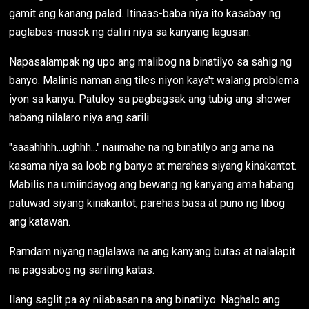
gamit ang kanang palad. Itinaas-baba niya ito kasabay ng
paglabas-masok ng daliri niya sa kanyang lagusan.
Napasalampak ng upo ang malibog na binatilyo sa sahig ng
banyo. Malinis naman ang tiles niyon kaya't walang problema
iyon sa kanya. Patuloy sa pagbagsak ang tubig ang shower
habang nilalaro niya ang sarili.
"aaaahhhh...ughhh..." naiimahe na ng binatilyo ang ama na
kasama niya sa loob ng banyo at marahas siyang kinakantot.
Mabilis na umiindayog ang bewang ng kanyang ama habang
patuwad siyang kinakantot, parehas basa at puno ng libog
ang katawan.
Ramdam niyang naglalawa na ang kanyang butas at nalalapit
na pagsabog ng sariling katas.
Ilang saglit pa ay nilabasan na ang binatilyo. Naghalo ang