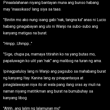
Pinaalalahanan niyang bantayan muna ang bunso habang
may 'inaasikaso' lang siya sa taas.
"Binitin mo ako nung isang gabi 'nak, tangna ka" anas ni Lucio
habang ginagabayan ang ulo ni Wanjo na subo-subo ang
kanyang matigas na burat.
"Hmpp...Uhmpp..."
"Sige, chupa pa, mamaya titirahin ko na yang butas mo,
papaluwagin ko ulit yan 'nak" ang malibog na turan ng ama.
Ipinagpatuloy lang ni Wanjo ang pagsubo sa mahabang burat
ng kanyang Itay. Kanina lang ay pinapantasya at
pinaglalawayan niya ito at wala pang ilang oras ay muli na
naman niyang matitikman ang burat na bumubuhay sa
kanyang libog.
"Ahhh...ang lalim ng lalamunan mo"