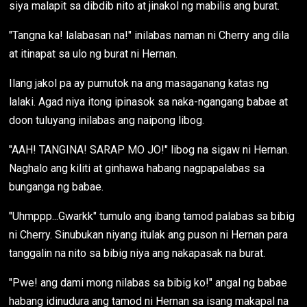
siya malapit sa dibdib nito at jinakol ng mabilis ang burat.
"Tangna ka! lalabasan na!" inilabas naman ni Cherry ang dila
at itinapat sa ulo ng burat ni Hernan.
Ilang jakol pa ay pumutok na ang masaganang katas ng
lalaki. Agad niya itong ipinasok sa naka-ngangang babae at
doon tuluyang inilabas ang naipong libog.
"AAH! TANGINA! SARAP MO JO!" libog na sigaw ni Hernan.
Naghalo ang kiliti at ginhawa habang nagpapalabas sa
bunganga ng babae.
"Uhmppp...Gwarkk" tumulo ang ibang tamod palabas sa bibig
ni Cherry. Sinubukan niyang itulak ang puson ni Hernan para
tanggalin na nito sa bibig niya ang nakapasak na burat.
"Pwe! ang dami mong nilabas sa bibig ko!" angal ng babae
habang idinudura ang tamod ni Hernan sa isang makapal na