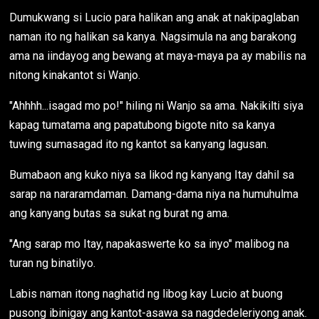
Dumukwang si Lucio para halikan ang anak at nakipaglaban
naman ito ng halikan sa kanya. Nagsimula na ang barakong
ama na iindayog ang bewang at maya-maya pa ay mabilis na
nitong kinakantot si Wanjo.
"Ahhhh...isagad mo po!" hiling ni Wanjo sa ama. Nakikilti siya
kapag tumatama ang papatubong bigote nito sa kanya
tuwing sumasagad ito ng kantot sa kanyang lagusan.
Bumabaon ang kuko niya sa likod ng kanyang Itay dahil sa
sarap na nararamdaman. Damang-dama niya na humuhulma
ang kanyang butas sa sukat ng burat ng ama.
"Ang sarap mo Itay, napakaswerte ko sa inyo" malibog na
turan ng binatilyo.
Labis naman itong naghatid ng libog kay Lucio at buong
pusong ibinigay ang kantot-asawa sa nagdedeleriyong anak.