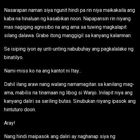
Nasarapan naman siya ngunit hindi pa rin niya maikakaila ang
kaba na hinaluan ng kasabikan noon. Napapansin rin niyang
mas nagiging agresibo na ang ama sa tuwing magkalapit
silang dalawa. Grabe itong manggigil sa kanyang kalamnan.
Sa isiping iyon ay unti-unting nabubuhay ang pagkalalake ng
binatilyo.
Nami-miss ko na ang kantot ni Itay...
Dahil ilang araw nang walang namamagitan sa kanilang mag-
ama, mabilis na tinamaan ng libog si Wanjo. Inilapit niya ang
kanyang daliri sa sariling butas. Sinubukan niyang ipasok ang
hintuturo doon.
Aray!
Nang hindi maipasok ang daliri ay naghanap siya ng