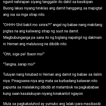
ngunit nahirapan siyang tanggalin ito dahil sa kasikipan.
Buong lakas niyang hiniklas ang damit hanggang sa mapigtal
ang isa sa mga strap nito.
"OHHH-Shit bakit mo sinira?!" angal ng babae nang makitang
pigtas na ang kaliwang strap ng suot na damit.
Magbubunganga pa sana ito ng biglang napatigil ng dakmain
ni Hernan ang malulusog na dibdib nito.
"Ohh, sige pa! Ibaon mo!"
"Tangna, sarap mo!"
Tuluyan nang hinubad ni Hernan ang damit ng babae sa ilalim
niya. Pinagsawa niya ang mata sa kurbadang katawan nito
papunta sa malalaking dibdib at matambok na pagkababae
kung saan kasalukuyan niyang kinakantot ngayon.
Mula sa pagkakaluhod ay yumuko ang lalaki para masibasib