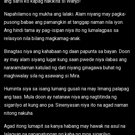
ang sarili ko kapag nakikita si Wanjo!
Napahilamos ng mukha ang lalaki. Alam niyang may pagka-
pusong babae ang pamangkin at tanggap naman nila iyon.
Ang hindi tama ay pag-isipan niya ito ng lumalagpas sa
relasyon nila bilang magkamag-anak.
Binagtas niya ang kahabaan ng daan papunta sa bayan. Doon
ay may alam siyang lugar kung saan pwede niya ilabas ang
nararamdaman katulad ng dati niyang ginagawa buhat ng
maghiwalay sila ng asawang si Mira.
Huminta siya sa isang lumang gusali na may limang palapag
ang taas. Mula doon ay natanaw niya ang nagtitinda ng
sigarilyo at kung ano pa. Sinenyasan niya ito na agad naman
nitong nakuha.
Agad itong lumapit sa kanya habang may hawak na asul na
lalagyan na napapatungan ng kaha ng mga sigarilyo.