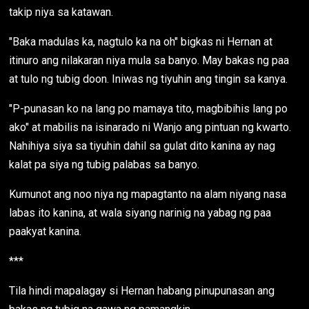
takip niya sa katawan.
"Baka madulas ka, nagtulo ka na oh" bigkas ni Hernan at
itinuro ang nilakaran niya mula sa banyo. May bakas ng paa
at tulo ng tubig doon. Iniwas ng tiyuhin ang tingin sa kanya.
"P-punasan ko na lang po mamaya tito, magbibihis lang po
ako" at mabilis na isinarado ni Wanjo ang pintuan ng kwarto.
Nahihiya siya sa tiyuhin dahil sa gulat dito kanina ay nag
kalat pa siya ng tubig palabas sa banyo.
Kumunot ang noo niya ng mapagtanto na alam niyang nasa
labas ito kanina, at wala siyang narinig na yabag ng paa
paakyat kanina.
***
Tila hindi mapalagay si Hernan habang pinupunasan ang