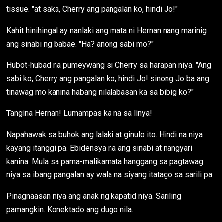
tissue. "at saka, Cherry ang pangalan ko, hindi Jo!"
Kahit hinihingal ay nanlaki ang mata ni Hernan nang marinig
ang sinabi ng babae. "Ha? anong sabi mo?"
Hubot-hubad na pumeywang si Cherry sa harapan niya. "Ang
sabi ko, Cherry ang pangalan ko, hindi Jo! sinong Jo ba ang
tinawag mo kanina habang nilalabasan ka sa bibig ko?"
Tangina Hernan! Lumampas ka na sa linya!
Napahawak sa buhok ang lalaki at ginulo ito. Hindi na niya
kayang itanggi pa. Ebidensya na ang sinabi at nangyari
kanina. Mula sa pama-malikamata hanggang sa pagtawag
niya sa ibang pangalan ay wala na siyang itatago sa sarili pa.
Pinagnaasan niya ang anak ng kapatid niya. Sariling
pamangkin. Konektado ang dugo nila.