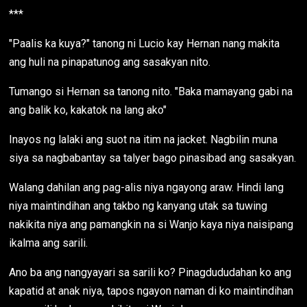
***
"Paalis ka kuya?" tanong ni Lucio kay Hernan nang makita
ang huli na pinapatunog ang sasakyan nito.
Tumango si Hernan sa tanong nito. "Baka mamayang gabi na
ang balik ko, kakatok na lang ako"
Inayos ng lalaki ang suot na itim na jacket. Nagbilin muna
siya sa nagbabantay sa talyer bago pinasibad ang sasakyan.
Walang dahilan ang pag-alis niya ngayong araw. Hindi lang
niya maintindihan ang takbo ng kanyang utak sa tuwing
nakikita niya ang pamangkin na si Wanjo kaya niya naisipang
ikalma ang sarili.
Ano ba ang nangyayari sa sarili ko? Pinagdududahan ko ang
kapatid at anak niya, tapos ngayon naman di ko maintindihan