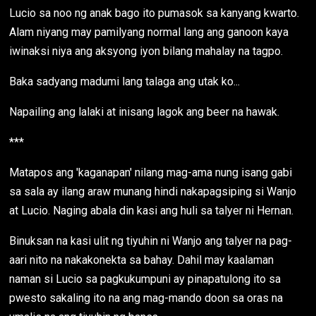
Lucio sa noo ng anak bago ito pumasok sa kanyang kwarto.
Alam niyang may pamilyang normal lang ang ganoon kaya
iwinaksi niya ang aksyong iyon bilang mahalay na tagpo.
Baka sadyang madumi lang talaga ang utak ko...
Napailing ang lalaki at inisang lagok ang beer na hawak.
***
Matapos ang 'kaganapan' nilang mag-ama nung isang gabi
sa sala ay ilang araw munang hindi nakapagsiping si Wanjo
at Lucio. Naging abala din kasi ang huli sa talyer ni Hernan.
Binuksan na kasi ulit ng tiyuhin ni Wanjo ang talyer na pag-
aari nito na nakakonekta sa bahay. Dahil may kaalaman
naman si Lucio sa pagkukumpuni ay pinapatulong ito sa
pwesto sakaling ito na ang mag-mando doon sa oras na