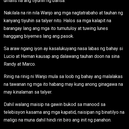
umalis na ang tiyuhin ng bansa.
Nakilala na rin nila Wanjo ang mga nagtatrabaho at tauhan ng
kanyang tiyuhin sa talyer nito. Halos sa mga kalapit na
barangay lang ang mga ito tumutuloy at tuwing lunes
hanggang biyernes lang ang pasok.
Sa araw ngang iyon ay kasalukuyang nasa labas ng bahay si
Lucio at Hernan kausap ang dalawang tauhan doon na sina
Randy at Marco.
Rinig na rinig ni Wanjo mula sa loob ng bahay ang malalakas
na tawanan ng mga ito habang may kung anong ginagawa na
may kinalaman sa talyer.
Dahil walang maisip na gawin bukod sa manood sa
telebisyon kasama ang mga kapatid, naisipan ng binatilyo na
maligo na muna dahil hindi rin biro ang init ng panahon.