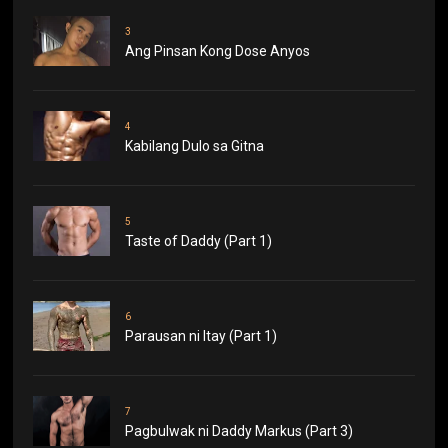
3
Ang Pinsan Kong Dose Anyos
4
Kabilang Dulo sa Gitna
5
Taste of Daddy (Part 1)
6
Parausan ni Itay (Part 1)
7
Pagbulwak ni Daddy Markus (Part 3)