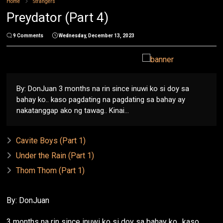
Home
Strangers
Preydator (Part 4)
9 Comments
Wednesday, December 13, 2023
By: DonJuan 3 months na rin since inuwi ko si doy sa
bahay ko.. kaso pagdating na pagdating sa bahay ay
nakatanggap ako ng tawag.. Kinai...
Cavite Boys (Part 1)
Under the Rain (Part 1)
Thom Thom (Part 1)
By: DonJuan
3 months na rin since inuwi ko si doy sa bahay ko.. kaso