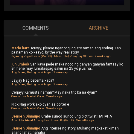
COMMENTS
ARCHIVE
Mario kart
Houyyy, please nganong ing ato raman ang ending. Fan
pa naman ko kaayo, by the way real story...
Sigaw ng Pugad Lawin (Part 23) | Mencircle | Pinoy Gay Stories
·
2 weeks ago
jun umbok
San kaya pede maka nood ng ganyan ganyan fantasy ko
eh hehe may lumalaspag sakin na 25 yo plus na...
Ang Batang Bading na si Angel
·
2 weeks ago
Jayjay
Nag bebenta kapa?
Ang Batang Bading na si Angel
·
2 weeks ago
Cerjayy
Kamusta naman? May naka trip ka na dyan?
Cinehan sa Market Place
·
2 weeks ago
Nick
Nag work ako dyan as porter e
Cinehan sa Market Place
·
3 weeks ago
Jensen Dimaupo
Grabe sunod sunod ung plot twist HAHAHA
Ama, Tito, Ako at Ama ng Best Friend Ko (Part 8)
·
3 months ago
Jensen Dimaupo
Ang intense ng story, Mukang magkakatikiman
silang lahat, hahaha