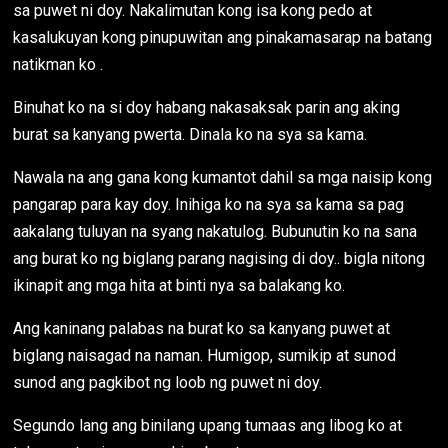
sa puwet ni doy. Nakalimutan kong isa kong pedo at
kasalukuyan kong pinupuwitan ang pinakamasarap na batang
natikman ko .
Binuhat ko na si doy habang nakasaksak parin ang aking
burat sa kanyang pwerta. Dinala ko na sya sa kama.
Nawala na ang gana kong kumantot dahil sa mga naisip kong
pangarap para kay doy. Inihiga ko na sya sa kama sa pag
aakalang tuluyan na syang nakatulog. Bubunutin ko na sana
ang burat ko ng biglang parang nagising di doy.. bigla nitong
ikinapit ang mga hita at binti nya sa balakang ko.
Ang kaninang palabas na burat ko sa kanyang puwet at
biglang naisagad na naman. Humigop, sumikip at sunod
sunod ang pagkibot ng loob ng puwet ni doy.
Segundo lang ang binilang upang tumaas ang libog ko at