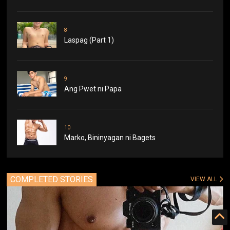
8
Laspag (Part 1)
9
Ang Pwet ni Papa
10
Marko, Bininyagan ni Bagets
COMPLETED STORIES
VIEW ALL