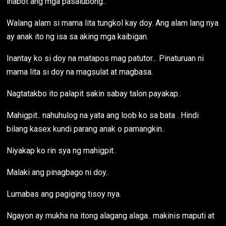
inabot ang mga pasalubong..
Walang alam si mama lita tungkol kay doy. Ang alam lang nya
ay anak ito ng isa sa aking mga kaibigan.
Inantay ko si doy na matapos mag patutor... Pinaturuan ni
mama lita si doy na magsulat at magbasa.
Nagtatakbo ito palapit sakin sabay talon payakap..
Mahigpit.. nahuhulog na yata ang loob ko sa bata . Hindi
bilang kasex kundi parang anak o pamangkin..
Niyakap ko rin sya ng mahigpit..
Malaki ang pinagbago ni doy..
Lumabas ang pagiging tisoy nya.
Ngayon ay mukha na itong alagang alaga.. makinis maputi at