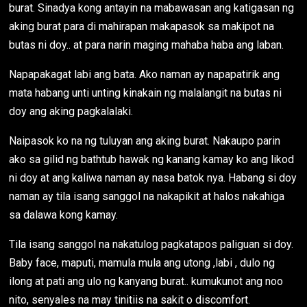
burat. Sinadya kong antayin na mabawasan ang katigasan ng
aking burat para di mahirapan makapasok sa makipot na
butas ni doy.. at para narin maging mahaba haba ang laban.
Napapakagat labi ang bata. Ako naman ay napapatirik ang
mata habang unti unting kinakain ng malalangit na butas ni
doy ang aking pagkalalaki.
Naipasok ko na ng tuluyan ang aking burat. Nakaupo parin
ako sa gilid ng bathtub hawak ng kanang kamay ko ang likod
ni doy at ang kaliwa naman ay nasa batok nya. Habang si doy
naman ay tila isang sanggol na nakapikit at halos nakahiga
sa dalawa kong kamay.
Tila isang sanggol na nakatulog pagkatapos paliguan si doy.
Baby face, maputi, mamula mula ang utong ,labi , dulo ng
ilong at pati ang ulo ng kanyang burat.. kumukunot ang noo
nito, senyales na may tinitiis na sakit o discomfort.