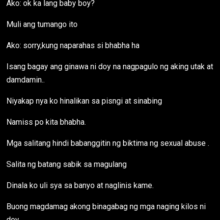
Ako: ok ka lang baby boy?
Muli ang tumango ito
Ako: sorry,kung naparahas si bhabha ha
Isang bagay ang ginawa ni doy na nagpagulo ng aking utak at
damdamin..
Niyakap nya ko hinalikan sa pisngi at sinabing
Namiss po kita bhabha.
Mga salitang hindi babanggitin ng biktima ng sexual abuse .
Salita ng batang sabik sa magulang
Dinala ko uli sya sa banyo at naglinis kame.
Buong magdamag akong binagabag ng mga naging kilos ni
doy.