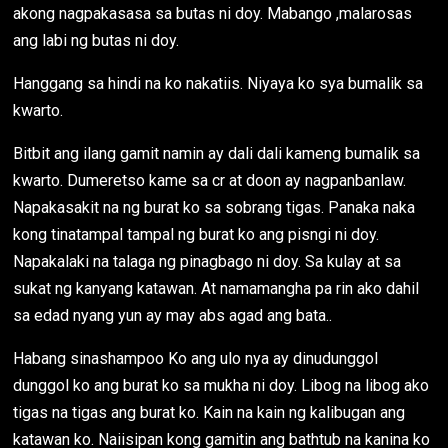
akong nagpakasasa sa butas ni doy. Mabango ,malarosas
ang labi ng butas ni doy.
Hanggang sa hindi na ko nakatiis. Niyaya ko sya bumalik sa
kwarto.
Bitbit ang ilang gamit namin ay dali dali kameng bumalik sa
kwarto. Dumeretso kame sa cr at doon ay nagpanbanlaw.
Napakasakit na ng burat ko sa sobrang tigas. Panaka naka
kong tinatampal tampal ng burat ko ang pisngi ni doy.
Napakalaki na talaga ng pinagbago ni doy. Sa kulay at sa
sukat ng kanyang katawan. At namamangha pa rin ako dahil
sa edad nyang yun ay may abs agad ang bata..
Habang sinashampoo Ko ang ulo nya ay dinudunggol
dunggol ko ang burat ko sa mukha ni doy. Libog na libog ako
tigas na tigas ang burat ko. Kain na kain ng kalibugan ang
katawan ko. Naiisipan kong gamitin ang bathtub na kanina ko