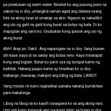
pa pinatuluan ng warm water. Binuhat ko ang punong puno na
sabon na si doy ,umangkla naman agad ang dalawa nyang
hita sa aking tiyan at umakap sa akin. Ngayon ay nakadikit
ang ulo ng galit na galit kong burat sa butas ng bata. Di ko
mapigilan ang sarili ko. Sinubukan kong ipasok ang ulo ng
aking burat.
Ahh!! Aray po. Sakit . Ang napasigaw na si doy. Ilang buwan
din kase ,kaya di na sanay ang butas neto. Kaya minarapat
kong wag biglain. Buhat ko parin sya ng lumipat kame ng
bathtub. Habang paupo kame ay hinalikan ko si doy ..
mabango ,masarap, makipot ang bibig ng bata. LANGIT.
Ilang minuto rin kami naghalikan panaka nakang bumibitaw
para makahinga.
Libog na libog na ko kaya't isinagawa ko na ang aking nais.
Unti unti kong ipinasok ang isa kong daliri sa butas ni doy.