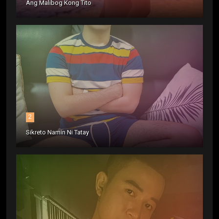
Ang Malibog Kong Tito
2
Sikreto Namin Ni Tatay