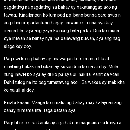
pagdating na pagdating sa bahay ay nakatanggap ako ng
tawag.. Kinailangan ko lumipad pa ibang bansa para ayusin
ang ilang importanteng bagay.. iniwan ko muna sya kay
mama lita.. sya ang yaya ko nung bata pa ko. Dun ko muna
sya iniwan sa bahay nya. Sa dalawang buwan, sya ang nag
alaga kay doy..
Pag uwi ko ng bahay ay tinawagan ko si mama lita at
sinabing bukas na bukas ay susunduin ko na si doy. Mula
nung iniwN ko sya ay di ko pa sya uli nakita. Kahit sa vcall.
Dahil tulog na ito pag tumatawag ako... Sa wakas ay makikita
ko na uli si doy..
Kinabukasan. Maaga ko umalis ng bahay..may kalayuan ang
bahay ni mama lita.. taga bataan sya.
Pagdating ko sa kanila ay agad akong nagmano sa kanya at