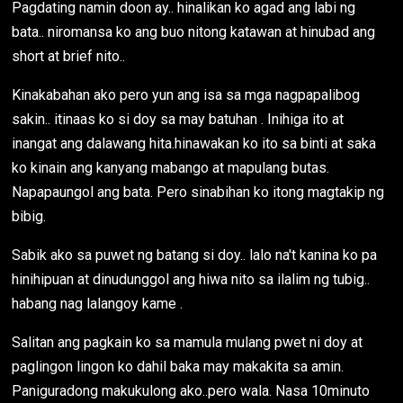
Pagdating namin doon ay.. hinalikan ko agad ang labi ng
bata.. niromansa ko ang buo nitong katawan at hinubad ang
short at brief nito..
Kinakabahan ako pero yun ang isa sa mga nagpapalibog
sakin.. itinaas ko si doy sa may batuhan . Inihiga ito at
inangat ang dalawang hita.hinawakan ko ito sa binti at saka
ko kinain ang kanyang mabango at mapulang butas.
Napapaungol ang bata. Pero sinabihan ko itong magtakip ng
bibig.
Sabik ako sa puwet ng batang si doy.. lalo na't kanina ko pa
hinihipuan at dinudunggol ang hiwa nito sa ilalim ng tubig..
habang nag lalangoy kame .
Salitan ang pagkain ko sa mamula mulang pwet ni doy at
paglingon lingon ko dahil baka may makakita sa amin.
Paniguradong makukulong ako..pero wala. Nasa 10minuto