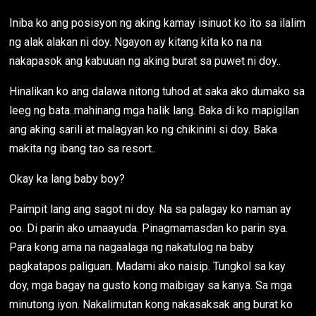
Iniba ko ang posisyon ng aking kamay isinuot ko ito sa ilalim
ng alak alakan ni doy. Ngayon ay kitang kita ko na na
nakapasok ang kabuuan ng aking burat sa puwet ni doy..
Hinalikan ko ang dalawa nitong tuhod at saka ako dumako sa
leeg ng bata..mahinang mga halik lang. Baka di ko mapigilan
ang aking sarili at malagyan ko ng chikinini si doy. Baka
makita ng ibang tao sa resort..
Okay ka lang baby boy?
Paimpit lang ang sagot ni doy. Na sa palagay ko naman ay
oo. Di parin ako umaayuda. Pinagmamasdan ko parin sya.
Para kong ama na nagaalaga ng nakatulog na baby
pagkatapos paliguan. Madami ako naisip. Tungkol sa kay
doy, mga bagay na gusto kong maibigay sa kanya. Sa mga
minutong iyon. Nakalimutan kong nakasaksak ang burat ko