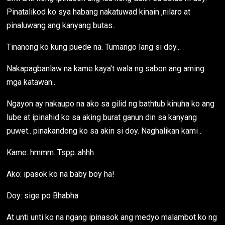
Pinatalikod ko sya habang nakatuwad kinain ,nilaro at
pinaluwang ang kanyang butas..
Tinanong ko kung puede na. Tumango lang si doy...
Nakapagbanlaw na kame kaya't wala ng sabon ang aming
mga katawan..
Ngayon ay nakaupo na ako sa gilid ng bathtub kinuha ko ang
lube at ipinahid ko sa aking burat ganun din sa kanyang
puwet.. pinakandong ko sa akin si doy. Naghalikan kami .
Kame: hmmm. Tspp..ahhh
Ako: ipasok ko na baby boy ha!
Doy: sige po Bhabha
At unti unti ko na ngang ipinasok ang medyo malambot ko ng