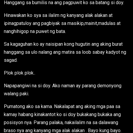
Hanggang sa bumilis na ang pagpuwit ko sa batang si doy.
Hinawakan ko sya sa ilalim ng kanyang alak alakan at
ipinagpatuloy ang pagbiyak sa masikip,mainit,madulas at
nanghihigop na puwet ng bata.
Sa kagaguhan ko ay naisipan kong hugutin ang aking burat
hanggang sa ulo nalang ang matira sa loob sabay kadyot ng
sagad.
Plok plok plok..
Napapangiwi na si doy. Ako naman ay parang demonyong
walang paki.
Pumatong ako sa kama. Nakalapat ang aking mga paa sa
kamay habang kinakantot ko si doy bukakang bukaka ang
posisyon nya. Parang palaka, nakailalim na sa dalawang
braso nya ang kanyang mga alak alakan . Bayo kung bayo.