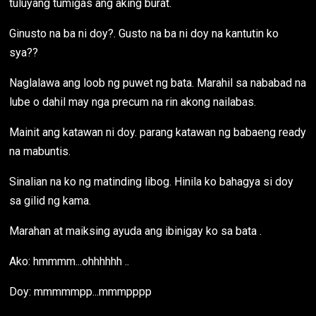
tuluyang tumigas ang aking burat.
Ginusto na ba ni doy?. Gusto na ba ni doy na kantutin ko
sya??
Naglalawa ang loob ng puwet ng bata. Marahil sa nababad na
lube o dahil may nga precum na rin akong nailabas.
Mainit ang katawan ni doy. parang katawan ng babaeng ready
na mabuntis.
Sinalian na ko ng matinding libog. Hinila ko bahagya si doy
sa gilid ng kama.
Marahan at maiksing ayuda ang ibinigay ko sa bata .
Ako: hmmmm...ohhhhhh ..
Doy: mmmmmpp...mmmpppp