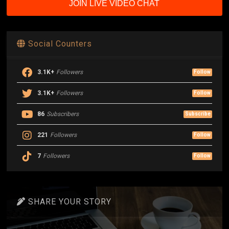
JOIN LIVE VIDEO CHAT
Social Counters
3.1K+
Followers
Follow
3.1K+
Followers
Follow
86
Subscribers
Subscribe
221
Followers
Follow
7
Followers
Follow
SHARE YOUR STORY