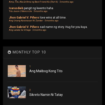
Ama, Tito, Ako at Ama ng Best Friend Ko (Part 6)
·
3 months ago
Icarusdieb
pangit ng kwento haha
Tito Jason | Mencircle
·
3 months ago
Jhon Gabriel V. Piñero
love wins at all time.
Ang Unang Karanasan Ni Zander
·
3 months ago
Jhon Gabriel V. Piñero
sad namn ng story. Hug for you kuya.
Ang Lalake Sa Village
·
3 months ago
MONTHLY TOP 10
1
Ang Malibog Kong Tito
2
Sikreto Namin Ni Tatay