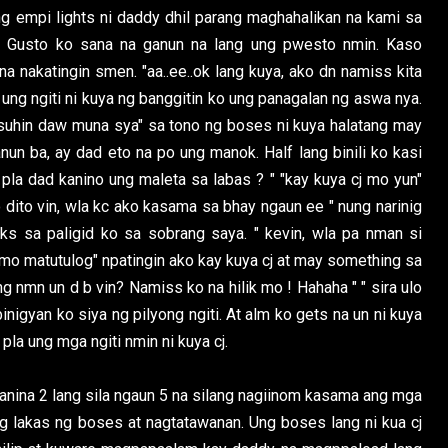
g empi lights ni daddy dhil parang maghahalikan na kami sa
. Gusto ko sana na ganun na lang ung pwesto nmin. Kaso
a nakatingin smen. "aa..ee..ok lang kuya, ako dn namiss kita
 ung ngiti ni kuya ng banggitin ko ung panagalan ng aswa nya.
asuhin daw muna sya" sa tono ng boses ni kuya halatang may
nun ba, ay dad eto na po ung manok. Half lang binili ko kasi
 pla dad kanino ung maleta sa labas ? " "kay kuya cj mo yun"
o dito vin, wla kc ako kasama sa bhay ngaun ee " nung narinig
s sa paligid ko sa sobrang saya. " kevin, wla pa nman si
 mo matutulog" npatingin ako kay kuya cj at may something sa
ang nmn un d b vin? Namiss ko na hilik mo ! Hahaha " " sira ulo
igyan ko siya ng pilyong ngiti. At alm ko gets na un ni kuya
pla ung mga ngiti nmin ni kuya cj.
kanina 2 lang sila ngaun 5 na silang nagiinom kasama ang mga
g lakas ng boses at nagtatawanan. Ung boses lang ni kua cj