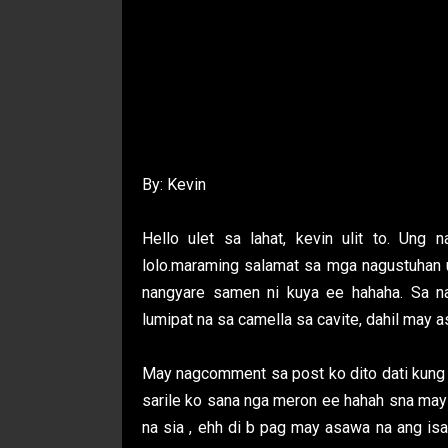
By: Kevin
Hello ulet sa lahat, kevin ulit to. Ung
lolo.maraming salamat sa mga nagustuhan
nangyare samen ni kuya ee hahaha. Sa n
lumipat na sa camella sa cavite, dahil may 
May nagcomment sa post ko dito dati kung 
sarile ko sana nga meron ee hahah sna may 
na sia , ehh di b pag may asawa na ang is