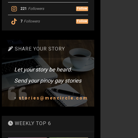
221
Followers
Follow
7
Followers
Follow
SHARE YOUR STORY
Let your story be heard.
Send your pinoy gay stories
-
stories@mencircle.com
WEEKLY TOP 6