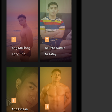
1
2
Ang Malibog
Sikreto Namin
Kong Tito
Ni Tatay
3
4
Ang Pinsan