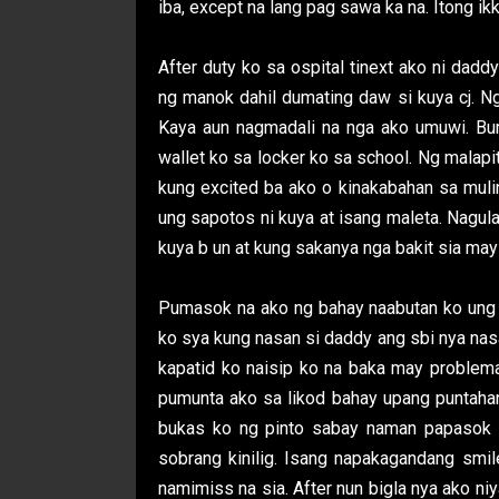
iba, except na lang pag sawa ka na. Itong i
After duty ko sa ospital tinext ako ni da
ng manok dahil dumating daw si kuya cj. Ng
Kaya aun nagmadali na nga ako umuwi. Bum
wallet ko sa locker ko sa school. Ng malapi
kung excited ba ako o kinakabahan sa mulin
ung sapotos ni kuya at isang maleta. Nagul
kuya b un at kung sakanya nga bakit sia may
Pumasok na ako ng bahay naabutan ko ung 
ko sya kung nasan si daddy ang sbi nya nas
kapatid ko naisip ko na baka may problema
pumunta ako sa likod bahay upang puntahan 
bukas ko ng pinto sabay naman papasok s
sobrang kinilig. Isang napakagandang smile
namimiss na sia. After nun bigla nya ako ni