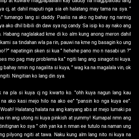
sumilip at kuware magpapaalam kay daddy na magppaload lang
cj, at dahil maputi nga sia eh halatang may tama na sya. "
 tumango lang si daddy. Paalis na ako ng bahay ng narinig
a ako dhil bibili dn daw sya ng candy. Sa isip ko ay nako ang
. Habang naglalakad kme di ko alm kung anong meron dahil
ami sa tindahan wla pa rin, pauwi na kme ng basagin ko ung
o!?" napatingin sken si kua " hehehe pano mo n nasabi un ?"
oses mo pag may problema ka." ngiti lang ang sinagot ni kuya.
 bahay nmin ng nagalita si kuya, " wag ka na magalala vin, ok
iti. Ningitian ko lang din sya.
 na pla si kuya cj ng kwarto ko. "ohh kuya nagun lang kau
s na ako kasi mejo hilo na ako ee" "pansin ko nga kuya ee".
. Woah! Halatang halata na ang kanyang abs at mejo lumaki pa
 pa rin ang utong ni kuya pinkish at yummy! Kumapal nmn ang
tinitignan ko sya " ohh yan ka n nman ee tutulo na naman ung
 pilyong ngiti at tawa. Naku kung alm lang nito ni kuya na