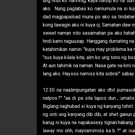
ung hndi ko naririnig, kaya naisip ko na 
ako. Nung paglabas ko namumula na si kuya 
dad magpapaload muna po ako sa tindahan."
kong tawagin ako ni kuya cj. Samahan daw ny
sweet naman nito sasamahan pa ako hahah
hndi kami naguusap. Hanggang dumating na k
katahimikan namin. "kuya may problema ka n
"sus kuya kilala kita, alm ko ung tono ng b
At aun tahimik na naman. Nasa gate na kmi ng
lang ako. Haysss namiss kita sobra!" sabay ng
12:30 na naalimpungatan ako dhil pumasok
natpos.?" "aa di pa sila tapos dun , umali
Biglang naghubad si kuya ng kanyang tshirt
ng onti ung kanyang dib dib, at shet ganun
karug ni kuya na napakasexy tignan.habang 
laway mo ohh, maynamimiss ka b ?" at isang