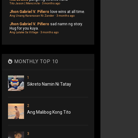
Tito Jason | Mencircle
·
3 months ago
Jhon Gabriel V. Piñero
love wins at all time.
Ang Unang Karanasan Ni Zander
·
3 months ago
Jhon Gabriel V. Piñero
sad namn ng story.
Hug for you kuya.
Ang Lalake Sa Village
·
3 months ago
MONTHLY TOP 10
1
Sikreto Namin Ni Tatay
2
Ang Malibog Kong Tito
3