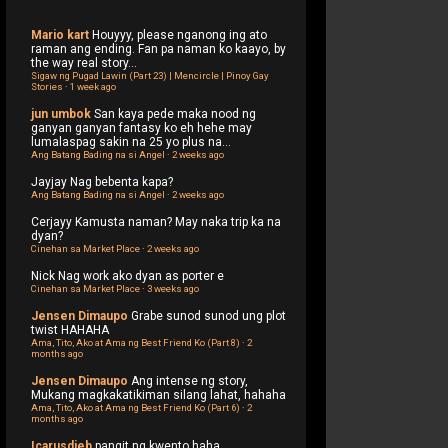
Mario kart
Houyyy, please nganong ing ato
raman ang ending. Fan pa naman ko kaayo, by
the way real story...
Sigaw ng Pugad Lawin (Part 23) | Mencircle | Pinoy Gay
Stories
·
1 week ago
jun umbok
San kaya pede maka nood ng
ganyan ganyan fantasy ko eh hehe may
lumalaspag sakin na 25 yo plus na...
Ang Batang Bading na si Angel
·
2 weeks ago
Jayjay
Nag bebenta kapa?
Ang Batang Bading na si Angel
·
2 weeks ago
Cerjayy
Kamusta naman? May naka trip ka na
dyan?
Cinehan sa Market Place
·
2 weeks ago
Nick
Nag work ako dyan as porter e
Cinehan sa Market Place
·
3 weeks ago
Jensen Dimaupo
Grabe sunod sunod ung plot
twist HAHAHA
Ama, Tito, Ako at Ama ng Best Friend Ko (Part 8)
·
2
months ago
Jensen Dimaupo
Ang intense ng story,
Mukang magkakatikiman silang lahat, hahaha
Ama, Tito, Ako at Ama ng Best Friend Ko (Part 6)
·
2
months ago
Icarusdieb
pangit ng kwento haha