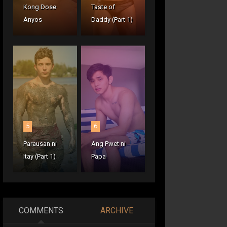
Kong Dose
Taste of
Anyos
Daddy (Part 1)
5
6
Parausan ni
Ang Pwet ni
Itay (Part 1)
Papa
COMMENTS
ARCHIVE