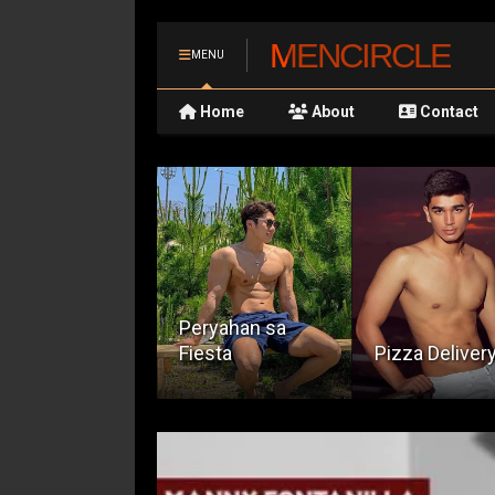
MENCIRCLE
MENU
Home
About
Contact
eryahan sa
iesta
Pizza Delivery
Sa Loob ng B