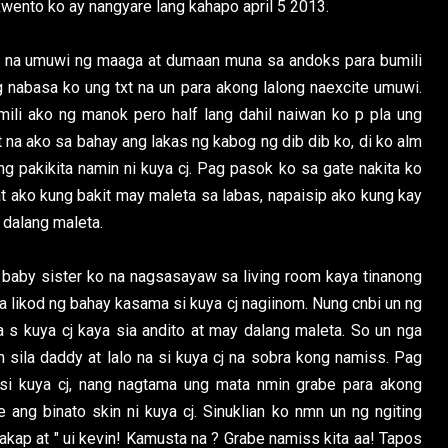
kkwento ko ay nangyare lang kahapo april 5 2013.
ddy na umuwi ng maaga at dumaan muna sa andoks para bumili
 nabasa ko ung txt na un para akong lalong naexcite umuwi.
ili ako ng manok pero half lang dahil naiwan ko p pla ung
t na ako sa bahay ang lakas ng kabog ng dib dib ko, di ko alm
g pakikita namin ni kuya cj. Pag pasok ko sa gate nakita ko
at ako kung bakit may maleta sa labas, napaisip ako kung kay
 dalang maleta.
baby sister ko na nagsasayaw sa living room kaya tinanong
a likod ng bahay kasama si kuya cj nagiinom. Nung cnbi un ng
 s kuya cj kaya sia andito at may dalang maleta. So un nga
sila daddy at lalo na si kuya cj na sobra kong namiss. Pag
i kuya cj, nang nagtama ung mata nmin grabe para akong
 ang binato skin ni kuya cj. Sinuklian ko nmn un ng ngiting
yakap at " ui kevin! Kamusta na ? Grabe namiss kita aa! Tapos