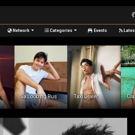
Network
Categories
Events
Lates
Pam
us
Taxi Driver
Classmate
Kin