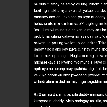
na duty?" amoy na amoy ko ung ininom nlan
lapit ng mukha nya sken at yakap pa ako
bumitaw ako dhil bka ano pa icpn ni daddy n
hehe, si ate maricar kamusta?" biglang nwla
"aa.... Umuwi muna sia sa kanila may aasik
problema silang dalawa ng asawa nya .. "ga
naiwan ko po ung wallet ko sa locker. Tska
sabay tingin ako kay kuya cj. "stay muna ak
ko un nako parang Nagkaroon ng firework
michael kaya sa kwarto nyo muna si kuya cj
ngiti nya na parang may ipahihiwatig. " ok l
ka kuya hahah ou nmn pwedeng pwede" at bin
cj, hndi alam ni dad na may mga ibigsbhin na 
9:30 pm na d p rn tpos sila daddy uminom, 
kumpare ni daddy. Mejo maingay na sila, an