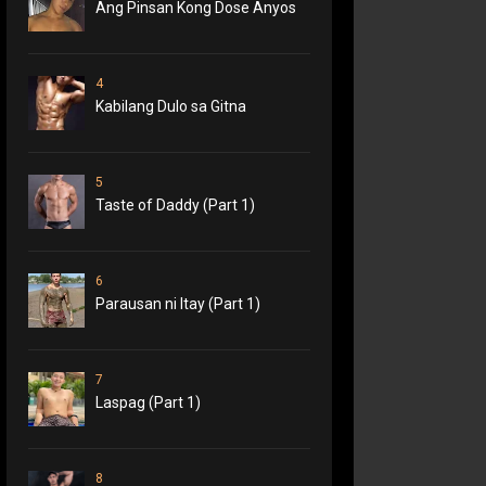
Ang Pinsan Kong Dose Anyos
4
Kabilang Dulo sa Gitna
5
Taste of Daddy (Part 1)
6
Parausan ni Itay (Part 1)
7
Laspag (Part 1)
8