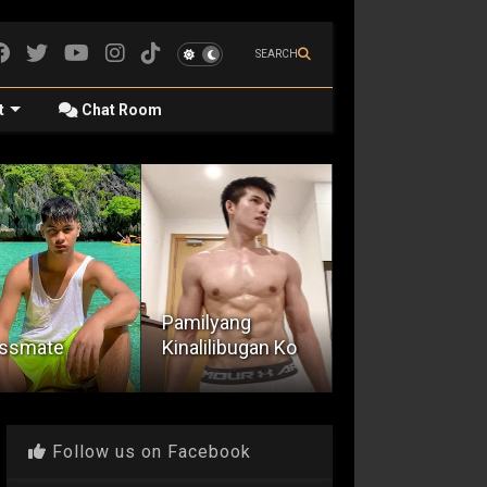
SEARCH
t
Chat Room
ilyang
Napakalaki ni
Libog sa Tag-
alilibugan Ko
Tito Jervis
ulan
Follow us on Facebook