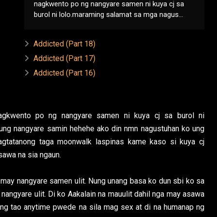
nagkwento po ng nangyare samen ni kuya cj sa
burol ni lolo.maraming salamat sa mga nagus...
Addicted (Part 18)
Addicted (Part 17)
Addicted (Part 16)
 nagkwento po ng nangyare samen ni kuya cj sa burol ni
 ung nangyare samin hehehe ako din nmn nagustuhan ko ung
agtatanong taga moonwalk laspinas kame kaso si kuya cj
asawa na sia ngaun.
may nangyare samen ulit. Nung unang basa ko dun sbi ko sa
nangyare ulit. Di ko Aakalain na mauulit dahil nga may asawa
ang tao anytime pwede na sila mag sex at di na humanap ng