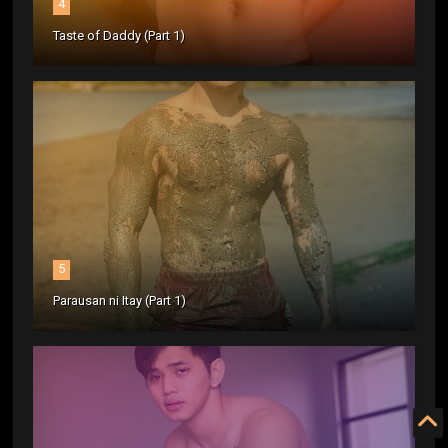
4
Taste of Daddy (Part 1)
5
Parausan ni Itay (Part 1)