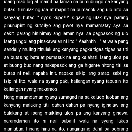
isang mabilog at mainit na laman na bumubungo sa kanyang
butas. tumulak ng isa at mapilit na pumasok ang ulo nito sa
kanyang butas. " dyos kupo!!!" sigaw ng utak nya. parang
pinunupint ng kutsilyo ang pwet nya. mamamatay sya sa
sakit. parang hinihimay ang laman nya. sa pagpasok ng ulo
isang ungol ang pinakawalan ni lito " Aaahhhh… " at wala pang
sandaliy muling itinulak ang kanyang pagka tigas tigas na titi
sa butas ng bata at pumasuk na ang kalahati. isang ulos pa
at buong buo nang nakapasok ang ga higante nitong titi sa
butas ni neil. napaka init, napaka sikip. ang sarap. sabi ng
isip ni lito. wala na syang paki, kailangan nyang tapusin ito
kailangan nyang makaraos.
Nang maramdaman nyang sumagad na sa kaluob luoban ang
kanyang malaking titi, dahan dahan pa nyang iginalaw ang
balakang at isang maikling ulos pa ang kanyang ginawa.
naramdaman ito ni neil subalit wala na syang lakas
manlaban. hinang hina na ito, nanginginig dahil sa sobrang