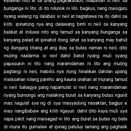
katawan nito at sa unang pagkakataon, nilabasan si neil. sa
bunganga ni lito. di ito nilunok ni lito. bagkus, nang masiguru
nyang walang ng ilalabas si neil at nagtatawa na ito dahil sa
kiliti. ipinatong nya ang dalawang binti ni neil sa kanyang
balikat at iniluwa nito ang tamud sa kanyang bunganga sa
kanyang palad at ipinahid itong lahat sa kanyang may bahid
ng dungung titiang at ang ibay sa butas naman ni neil, dito
muling naalarma si neil dahil batid nyang muli syang
papasukin ni lito. nang maramdaman ni lito ang muling
pagtangi ni neil, mabilis nya itong hinalikan dahilan upang
malasahan nilang pareho ang kauna unahan at murang tamud
ni neil. bahagya pang napamulat si neil nang maramdaman
nyang bumungo ang malaking burat sa kanyang butas ngunit
mas nagulat sya ng di sya masyadong nasaktan, bagjus e
mas nangibabaw ang kiliti ngayun. dahil dito kaya muli sya
napa pikit. nang maisagad ni lito ang burat sa butas ng bata
di muna ito gumalaw at ipinag patuluy lamang ang paghalik