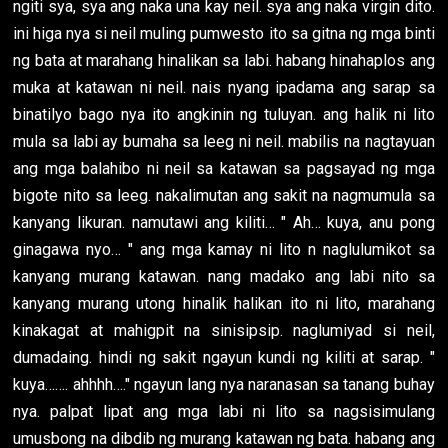
ngiti sya, sya ang naka una kay neil. sya ang naka virgin dito.
ini higa nya si neil muling pumwesto ito sa gitna ng mga binti
ng bata at marahang hinalikan sa labi. habang hinahaplos ang
muka at katawan ni neil. nais nyang ipadama ang sarap sa
binatilyo bago nya ito angkinin ng tuluyan. ang halik ni lito
mula sa labi ay bumaha sa leeg ni neil. mabilis na nagtayuan
ang mga balahibo ni neil sa katawan sa pagsayad ng mga
bigote nito sa leeg. nakalimutan ang sakit na nagmumula sa
kanyang likuran. namutawi ang kiliti… " Ah… kuya, anu pong
ginagawa nyo… " ang mga kamay ni lito n naglulumikot sa
kanyang murang katawan. nang madako ang labi nito sa
kanyang murang utong hinalik halikan ito ni lito, marahang
kinakagat at mahigpit na sinisipsip. naglumiyad si neil,
dumadaing. hindi ng sakit ngayun kundi ng kiliti at sarap. "
kuya……. ahhhh…." ngayun lang nya naranasan sa tanang buhay
nya. palpat lipat ang mga labi ni lito sa nagsisimulang
umusbong na dibdib ng murang katawan ng bata. habang ang