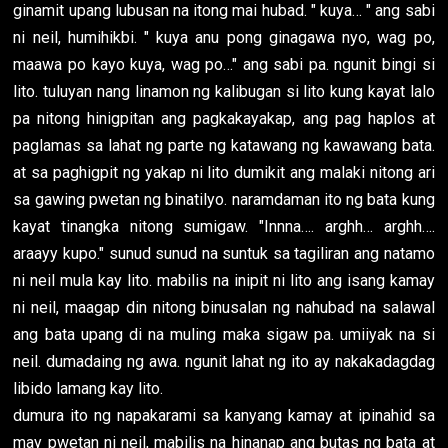
ginamit upang lubusan na itong mai hubad. " kuya… " ang sabi
ni neil, humihikbi. " kuya anu pong ginagawa nyo, wag po,
maawa po kayo kuya, wag po…" ang sabi pa. ngunit bingi si
lito. tuluyan nang linamon ng kalibugan si lito kung kayat lalo
pa nitong hinigpitan ang pagkakayakap, ang pag haplos at
paglamas sa lahat ng parte ng katawang ng kawawang bata.
at sa paghigpit ng yakap ni lito dumikit ang malaki nitong ari
sa gawing pwetan ng binatilyo. naramdaman ito ng bata kung
kayat tinangka nitong sumigaw. "Innna…. arghh… arghh….
araayy kupo." sunud sunud na suntuk sa tagiliran ang natamo
ni neil mula kay lito. mabilis na inipit ni lito ang isang kamay
ni neil, maagap din nitong binusalan ng nahubad na salawal
ang bata upang di na muling maka sigaw pa. umiiyak na si
neil. dumadaing ng awa. ngunit lahat ng ito ay nakakadagdag
libido lamang kay lito.
dumura ito ng napakarami sa kanyang kamay at ipinahid sa
may pwetan ni neil, mabilis na hinanap ang butas ng bata at