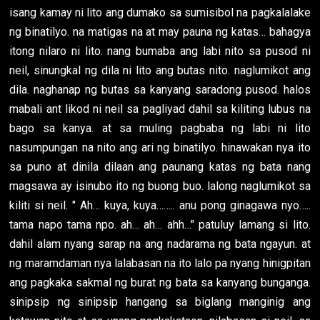
isang kamay ni lito ang dumako sa sumisibol na pagkalalake
ng binatilyo. na matigas na at may pauna ng katas… bahagya
itong nilaro ni lito. nang bumaba ang labi nito sa pusod ni
neil, sinungkal ng dila ni lito ang butas nito. naglumikot ang
dila. naghanap ng butas sa kanyang saradong pusod. halos
mabali ant likod ni neil sa pagliyad dahil sa kiliting lubus na
bago sa kanya. at sa muling pagbaba ng labi ni lito
nasumpungan na nito ang ari ng binatilyo. hinawakan nya ito
sa puno at dinila dilaan ang paunang katas ng bata nang
magsawa ay isinubo ito ng buong buo. lalong naglumikot sa
kiliti si neil. " Ah… kuya, kuya…….. anu pong ginagawa nyo…..
tama napo tama npo. ah… ah… ahh…" patuluy lamang si lito.
dahil alam nyang sarap na ang nadarama ng bata ngayun. at
ng maramdaman nya lalabasan na ito lalo pa nyang hinigpitan
ang pagkaka sakmal ng burat ng bata sa kanyang bunganga.
sinipsip ng sinipsip hangang sa biglang manginig ang