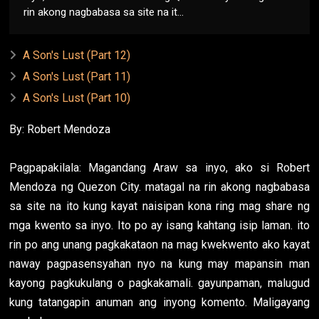
rin akong nagbabasa sa site na it...
A Son's Lust (Part 12)
A Son's Lust (Part 11)
A Son's Lust (Part 10)
By: Robert Mendoza
Pagpapakilala: Magandang Araw sa inyo, ako si Robert
Mendoza ng Quezon City. matagal na rin akong nagbabasa
sa site na ito kung kayat naisipan kona ring mag share ng
mga kwento sa inyo. Ito po ay isang kahtang isip laman. ito
rin po ang unang pagkakataon na mag kwekwento ako kayat
naway pagpasensyahan nyo na kung may mapansin man
kayong pagkukulang o pagkakamali. gayunpaman, malugud
kung tatangapin anuman ang inyong komento. Maligayang