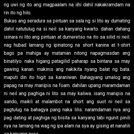
ng uwi ng ito ang magpaalam na iihi dahil nakakramdam na
rin ito ng hilo.
Bukas ang seradura sa pintuan sa sala ng si lito ay dumating
dahil natutulug na si neil sa kanyang kwarto. dahan dahang
isinara ni lito ang pintuan at dumeretso na ito sa silid ni neil.
nag hubad lamang ng ipinatong na short kanina at t-shirt
bago pa mahiga ay mataman nitong napagmasdan ang
binatilyo. naka higang patagilid paharap sa bintana sa may
gawing kanan. makinis ang nakikita nyang balat ng bata.
maputi din ito higit sa karaniwan. Bahagyang umalog ang
papag na may manipis na foam. dahilan upang maramdaman
ni neil ang paghiga ni lito sa may kaliwa. isang manipis na
sando, maikli at malambot na short ang suot ni neil sa
pagtulug na bahagya pang naka lilis. naramdaman nya ang
pag dating at paghiga ng bisita sa kanyang tabi ngunit pinili
nya na lamang na wag ng ipa alam na sya ay gising at nanatili
sa kanyang ayos.