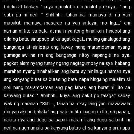
bibilis at lalakas. " kuya masakit po. masakit po kuya… " ang
sabi pa ni neil. " Shhhhh… tahan na. mamaya di na yan
masakit, mamaya masarap na yan antayin mo lng…." ani
naman ni lito sa bata. at muli nya itong hinalikan. hinabol ang
dila ng bata. sinupsup at kinagat kagat.. muling ginalugad ang
bunganga at sinipsip ang laway. nang maramdaman nyang
gumagalaw na rin ang bunganga nitoy napangiti na sya.
pagkat alam nyang tunay ngang nagtagumpay na sya. habang
marahan nyang hinahalikan ang bata ay hinihugut naman nya
ang kanyang burat sa butas ng bata. napa hinga ng malalim si
neil nang maramdaman ang pag labas ang burat ni lito sa
kanyang butas. " Ahhhhh… kuya, ang sakit po talaga." sabay
iyak ng marahan. "Shh….., tahan na. okay lang yan. mawawala
din yan akong bahala." ang sabi ni lito. naupu si lito sa papag,
nakita nya ang dugu sa sapin, marami. ang dugu sa binti ni
neil na nagmumula sa kanyang butas at sa kanyang ari. napa