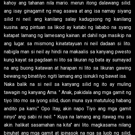
kahoy ang tahanan nila mario. merun itong dalawang silid.
ang isay ginagamit ng mag asawa at ang isa namay siyang
silid ni neil. ang kanilang salay kadugsong ng kanilang
kusina. ang pintuan sa likod ay katabi ng lababo na syang
katapat lamang ng lamesang kainan. at dahil nga masikip na
ang lugar. sa mismong kinatatayuan ni neil dadaan si lito.
nabigla man si neil ay hindi na makaalis sa kanyang pwesto
kung kayat sa pagdaan ni lito sa likuran ng bata ay sumayad
na ang buong katawan at harapan ni lito sa likuran gawing
bewang ng binatilyo. ngiti lamang ang isinukli ng bawat isa.
Naka balik na si neil sa kanyang silid ng ito ay muling
tawagin ng kanyang Ama. " Anak, pakidala ang mga gamit ng
tiyo lito mo sa iyong silid, duon muna sya matutulog habang
andito pa kami." Opo Itay, akin napo Tiyo ang mga gamit
ninyo" ang sabi ni neil. " Kuya na lamang ang itawag mu sa
akin. halikat sasamahan na kita" ani lito. magkasama nilang
binuhat ang mga gamit at ipinasok na nga sa luob ng silid,