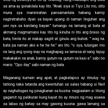
sa ama ay ipinakilala kay lito. "Anak siya si Tiyo Lito mo, dito
muna sya maninirahan pansamantala habang kamiy
nagtratrabaho dyan sa bayan upang di naman linguhan ang
uwi nya sa kanilang bayan." tumangu na lamang at bata at
akmang magmamano kay lito ng kinuha ni lito ang braso ng
bata, hinila ito at inakap saglit at ginulu ang buhok. " wag na.
bata pa naman ako e he he he." ani lito. "o sya, tulungan mo
na lang ang iyong inay na maghapag sa lamesa at nang tayuy
makakakin na anak, kamiy gutum na gutum na kasi e." sabi no
mario. "Opo itay" sabi naman ng bata.
Maganang kumain ang apat, at pagkatapos ay itinuluy ng
tatlong naka tatanda ang kwentuhan sa salas habang si Neil
ay naghuhugas ng pinagkanan sa kusina. nagpaalam si litong
gagamit ng palikuran kung kayat ito ay itinuro ng mag asawa
sa labas ng bahay sa may gawing kusina. gawa lamang sa