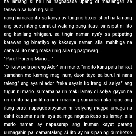
na lamang si neil na nagbabasa upang di maalangan sa
tanawin sa luob ng silid.
nang humarap ito sa kanya ay tanging boxer short na lamang
ang suot nitong damit at wala ng pang itaas. sinisipat ni lito
ang kanilang hihigaan, sa tingin naman nya'y sa patpating
katawan ng binatilyo ay kakasya naman sila. mahihiga na
sana si lito nang maka rinig sila ng pagtawag….
"Pare! Pareng Mario…. "
"O ikaw pala pareng Ador" ani mario. "andito kana pala halikat
samahan mo kaming mag inum, duon tayo sa burul ni nana
taleng." ang aya ni ador. "teka aayain ko ireng si selya." ang
tugun ni mario. sumama na rin maki lamay si selya. gayun na
rin si lito na pinilit na rin ni mariong sumama.maka lipas ang
ilang oras, napagdesisyunan ni selyang magpa umaga na
dahil kasama na rin sya sa mga nagaasikaso sa lamay, sila
mario naman ay napasarap ang inuman kayat parang
uumagahin pa. samantalang si lito ay naisipan ng dumiretso