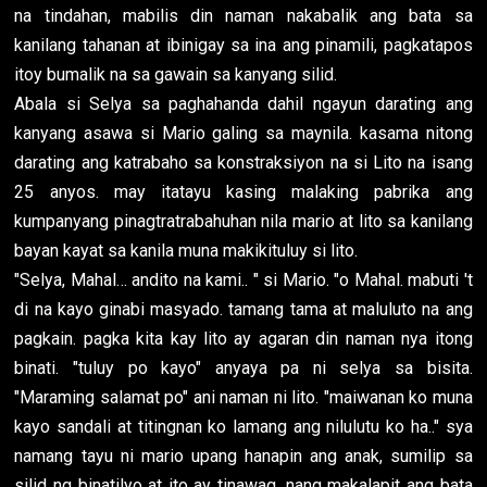
na tindahan, mabilis din naman nakabalik ang bata sa
kanilang tahanan at ibinigay sa ina ang pinamili, pagkatapos
itoy bumalik na sa gawain sa kanyang silid.
Abala si Selya sa paghahanda dahil ngayun darating ang
kanyang asawa si Mario galing sa maynila. kasama nitong
darating ang katrabaho sa konstraksiyon na si Lito na isang
25 anyos. may itatayu kasing malaking pabrika ang
kumpanyang pinagtratrabahuhan nila mario at lito sa kanilang
bayan kayat sa kanila muna makikituluy si lito.
"Selya, Mahal… andito na kami.. " si Mario. "o Mahal. mabuti 't
di na kayo ginabi masyado. tamang tama at maluluto na ang
pagkain. pagka kita kay lito ay agaran din naman nya itong
binati. "tuluy po kayo" anyaya pa ni selya sa bisita.
"Maraming salamat po" ani naman ni lito. "maiwanan ko muna
kayo sandali at titingnan ko lamang ang nilulutu ko ha.." sya
namang tayu ni mario upang hanapin ang anak, sumilip sa
silid ng binatilyo at ito ay tinawag. nang makalapit ang bata