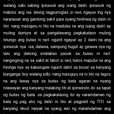
walang sabi sabing ipinasok ang isang daliri. ipinasok ng
mabilis ang isa. lalong nagpumiglas si neil, ngayun lng nya
naranasan ang ganitong sakit para syang hinihiwa ng daliri ni
lito. nang masiguru ni lito na madulas na ang isang daliri ay
muling dumura at sa pangalawang pagkakataon muling
tinungo ang butas ni neil. ngunit ngayun ay 2 daliri na ang
ipinasok nya. isa, dalawa, sampung hugut ay ginawa nya ng
talo ang daliring inilalabas pasok sa butas ni neil.
nanginginig na sa sakit at takot si neil, halos maputul na ang
hininga nya sa kakasigaw ngunit dahil sa busal sa kanyang
bunganga itoy walang silbi. nang masiguru na ni lito na tagos
na ang laway nya sa butas ng bata agaran na nyang
nilawayan ang kanyang malaking titi at ipinwesto ito sa tapat
ng butas ng bata. sa pagkakataong ito ay naramdaman ng
bata ng pag alis ng daliri ni lito at pagpalit ng TITI sa
kanyang likod. naiyak na syang lalo ng maramdaman ang