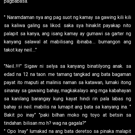
pagbabasa.
" Naramdaman nya ang pag suot ng kamay sa gawing kili kili
sa kaliwa galing sa likod. saka sya hinaklit payakap nito
palapit sa kanya, ang isang kamay ay gumawi sa garter ng
kanyang salawal at mabilisang ibinaba…. bumangon ang
takot kay neil…."
"Neil..!!!" Sigaw ni selya sa kanyang binatilyong anak. sa
edad na 12 na taon. me tamang tangkad ang bata bagaman
payat ito maputi at malinis naman sa katawan, lumaki itong
sinanay sa gawaing bahay, magkakalayo ang mga kabahayan
sa kanilang barangay kung kayat hindi rin pala labas ng
bahay si neil. mabilis na lumapit ang bata sa kanyang ina. "
Bakit po inay" "paki bilhan moko ng toyo at betsin sa
tindahan. bilisan mo h? wag na gagala?"
" Opo Inay" lumakad na ang bata deretso sa pinaka malapit