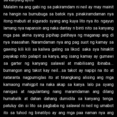
Malalim na ang gabi ng sa pakiramdam ni neil ay may mainit
na hangin na bumubuga sa batok nya. pinakiramdaman nya
itong mabuti at sigurado syang ang kuya lito nya ito. ngayun
lamang nya napansin ang naka dantay n binti nito sa kanyang
mga paa. akma syang pipihap patihaya ng maganap ang di
nya inaasahan. Naramdaman nya ang pag suot ng kamay sa
gawing kili kili sa kaliwa galing sa likod. saka sya hinaklit
payakap nito palapit sa kanya, ang isang kamay ay gumawi
sa garter ng kanyang salawal at mabilisang ibinaba….
bumangon ang takot kay neil….sa takot ay napipi na ito at
nataranta. nagpumiglas ito at tinangkang alising ang mga
kamaong mahigpit na naka akap sa kanya. lalo pa syang
nanigas at nagulantang nang maramdaman ang dilang
humahalik at dahan dahang dumidila sa kanyang tenga.
patuluy din si lito sa pagbaba ng salawal ni neil ng umabot
ito sa tuhod ng binatilyo ay ang mga paa naman nya ang