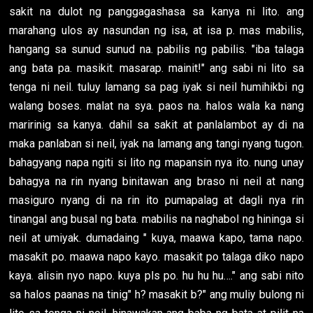
sakit na dulot ng panggagashasa sa kanya ni lito. ang
marahang ulos ay nasundan ng isa, at isa p. mas mabilis,
hangang sa sunud sunud na. pabilis ng pabilis. "iba talaga
ang bata pa. masikit. masarap. mainit!" ang sabi ni lito sa
tenga ni neil. tuluy lamang sa pag iyak si neil humihikbi ng
walang boses. malat na sya. paos na. halos wala ka nang
maririnig sa kanya. dahil sa sakit at panlalambot ay di na
maka panlaban si neil, iyak na lamang ang tangi nyang tugon.
bahagyang napa ngiti si lito ng mapansin nya ito. nung unay
bahagya na rin nyang binitawan ang braso ni neil at nang
masiguro nyang di na rin ito pumapalag at dagli nya rin
tinangal ang busal ng bata. mabilis na naghabol ng hininga si
neil at umiyak. dumadaing " kuya, maawa kapo, tama napo.
masakit po. maawa napo kayo. masakit po talaga diko napo
kaya. alisin nyo napo. kuya pls po. hu hu hu…." ang sabi nito
sa halos paanas na tinig" h? masakit b?" ang muliy bulong ni