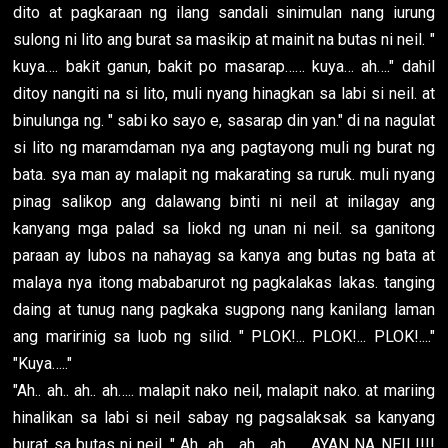
dito at pagkaraan ng ilang sandali sinimulan nang iurung
sulong ni lito ang burat sa masikip at mainit na butas ni neil. "
kuya…. bakit ganun, bakit po masarap…… kuya… ah…." dahil
ditoy nangiti na si lito, muli nyang hinagkan sa labi si neil. at
binulunga ng. " sabi ko sayo e, sasarap din yan." di na nagulat
si lito ng maramdaman nya ang pagtayong muli ng burat ng
bata. sya man ay malapit ng makarating sa ruruk. muli nyang
pinag salikop ang dalawang binti ni neil at inilagay ang
kanyang mga palad sa liokd ng unan ni neil. sa ganitong
paraan ay lubos na nahayag sa kanya ang butas ng bata at
malaya nya itong mababarurot ng pagkalakas lakas. tanging
daing at tunug nang pagkaka sugpong nang kanilang laman
ang maririnig sa luob ng silid. " PLOK!... PLOK!... PLOK!...."
"Kuya….."
"Ah.. ah.. ah.. ah….. malapit nako neil, malapit nako. at mariing
hinalikan sa labi si neil sabay ng pagsalaksak sa kanyang
burat sa butas ni neil. " Ah…ah… ah… ah…… AYAN NA NEIL!!!!