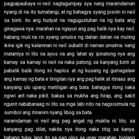
pagpapaubaya ni neil. nagtagumpay sya. nang maramdaman
nyang di na ito tumatangi, at ng bahagya syang pisilin ni neil
sa binti. ito ang hudyat na nagugustuhan na ng bata ang
ginagawa nya. marahan na ngayun ang pag halik nya kay neil.
habang muli na rin syang umulos ng dahan dahan na muling
ikina igik ng kalamnan ni neil subalit di naman umalma. nang
matantya ni lito na ayos na ang lahat ay ipinatong nya ang
kamay sa kamay ni neil na naka patong sa kanyang binti at
pabalik balik itong ini haplos. at ng kusang ng gumagalaw
ang kamay ng bata e tinigilan nya ang pag halik at itinaas ang
kanyang ulo upang matitigan ang bata. bahagya itong naka
ngiwi ant naka pikit. bakas sa mukha ang hirap, ang sakit
ngunit nababanaag ni lito sa mga labi nito na nagsisimula ng
sumibol ang itinanim nyang libog sa bata.
naramdaman ni neil ang pag angat ng mukha ni lito, sa
kanyang pag dilat, nakita nya itong naka titig sa kanya.
habang tuluy lang ito sa pag ulos sa unay marahan, biglang