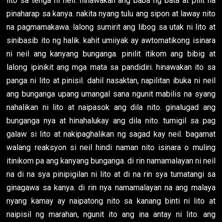
lito sa tenga ni neil. hinawakan ang baba ng bata at pilit na
pinaharap sa kanya. nakita nyang tulu ang sipon at laway nito
na pagmamakawa. lalong sumirit ang libog sa utak ni lito at
sinibasib ito ng halik. kahit umiiyak ay awtomatikong isinara
ni neil ang kanyang bunganga. pinilit itikom ang bibig at
lalong ipinikit ang mga mata sa pandidiri. hinawakan ito sa
panga ni lito at pinisil. dahil nasaktan, napilitan ibuka ni neil
ang bunganga upang umangal sana ngunit mabilis na syang
nahalikan ni lito at naipasok ang dila nito. ginalugad ang
bunganga nya at hinahalukay ang dila nito. tumigil sa pag
galaw si lito at nakipaghalikan ng sagad kay neil. bagamat
walang reaksyon si neil hindi naman nito isinara o muling
itinikom pa ang kanyang bunganga. di rin namamalayan ni neil
na di na sya pinipigilan ni lito at di na rin sya tumatangi sa
ginagawa sa kanya. di rin nya namamalayan na ang malaya
nyang kamay ay naipatong nito sa kanang binti ni lito at
naipisil ng marahan, ngunit ito ang ina antay ni lito. ang