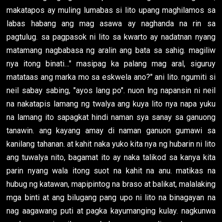
makatapos ay muling lumabas si lito upang maghilamos sa
labas habang ang mag asawa ay naghanda na rin sa
pagtulug. sa pagpasok ni lito sa kwarto ay nadatnan nyang
matamang nagbabasa ng aralin ang bata sa sahig. magiliw
nya itong binati…" masipag ka palang mag aral, siguruy
matataas ang marka mo sa eskwela ano?" ani lito. ngumiti si
neil sabay sabing, "ayos lang po". nuon lng napansin ni neil
na nakatapis lamang ng twalya ang kuya lito nya napa yuku
na lamang ito sapagkat hindi naman sya sanay sa ganuong
tanawin. ang kayang amay di naman ganuon gumawi sa
kanilang tahanan. at kahit naka yuko kita nya ng hubarin ni lito
ang tuwalya nito, bagamat ito ay naka talikod sa kanya kita
parin nyang wala itong suot na kahit na anu. matikas na
hubug ng katawan, mapipintog na braso at balikat, malalaking
mga binti at ang bilugang pang upo ni lito na binagayan na
nag aagawang puti at pagka kayumanging kulay. nagkunwa