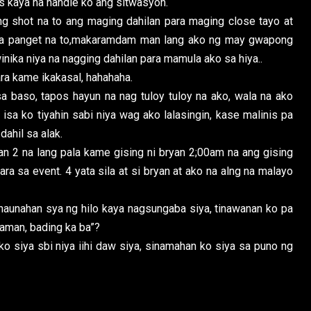
os kaya na handle ko ang sitwasyon.
ng shot na to ang maging dahilan para maging close tayo at
ga panget na to,makaramdam man lang ako ng may gwapong
inika niya na nagging dahilan para mamula ako sa hiya..
a kame ikakasal, hahahaha.
a baso, tapos hayun na nag tuloy tuloy na ako, wala na ako
sa ko tiyahin sabi niya wag ako lalasingin, kase malinis pa
dahil sa alak.
n 2 na lang pala kame gising ni bryan 2;00am na ang gising
ra sa event. 4 yata sila at si bryan at ako na alng na malayo
 naunahan sya ng hilo kaya nagsungaba siya, tinawanan ko pa
naman, bading ka ba”?
 ko siya sbi niya iihi daw siya, sinamahan ko siya sa puno ng