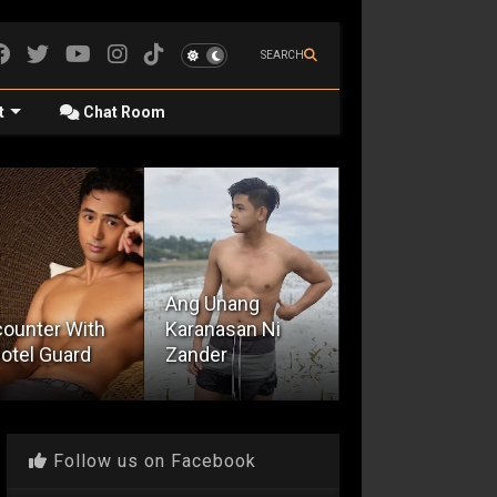
SEARCH
t
Chat Room
Ang Unang
ounter With
Karanasan Ni
Exhibitionist N
otel Guard
Zander
Bulakenyo
Follow us on Facebook