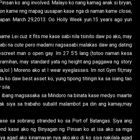
insan ko ang involved. Malayo ko nang kamag anak si bryan,
roon kame nng mapag uusapan kase nga di naman kame close,
lapan March 29,2013. Oo Holly Week yun.15 years ago yun
 name Lei cuz it fits me kase sabi nila tsinito daw po ako, may
abi na cute pero madami nagsasabi malakas daw ang dating
descreet man o open gay. Im 27 5’5 lang (totoo naman kesa
aramihan, may standard yata ng height ang paggawa ng story
lga,lol ) Moreno ako at I wear eyeglasses. Im not Gym fit,may
ta ko daw best asset ko, yung tipong titingin ka sa isang tao
sila.
 ng ibang magsasaka sa Mindoro na binata kase medyo maarte
atak siya sa trabaho subalit malambot pa din ang kamay,may
ase sa sobrang stranded ko sa Port of Batangas. Siya ang
nd kase ako ng Binyagan ng Pinsan ko at isa ako sa mga
 nya agad ako kinamayan nya ako.ako di ko siya nakilala agad