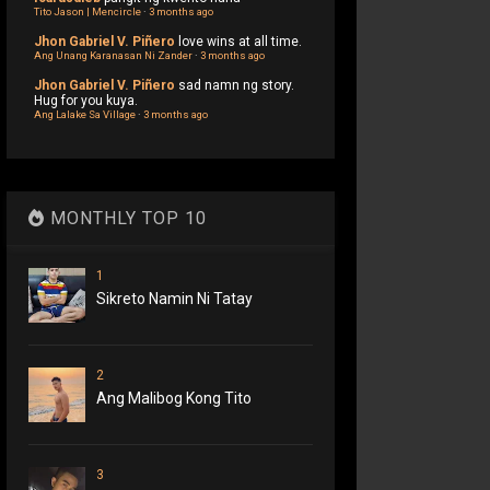
Tito Jason | Mencircle
·
3 months ago
Jhon Gabriel V. Piñero
love wins at all time.
Ang Unang Karanasan Ni Zander
·
3 months ago
Jhon Gabriel V. Piñero
sad namn ng story.
Hug for you kuya.
Ang Lalake Sa Village
·
3 months ago
MONTHLY TOP 10
1
Sikreto Namin Ni Tatay
2
Ang Malibog Kong Tito
3