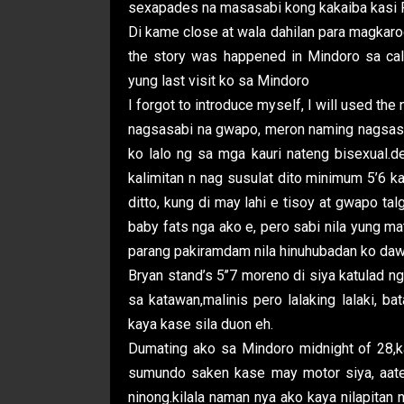
sexapades na masasabi kong kakaiba kasi P
Di kame close at wala dahilan para magka
the story was happened in Mindoro sa ca
yung last visit ko sa Mindoro
I forgot to introduce myself, I will used the
nagsasabi na gwapo, meron naming nagsas
ko lalo ng sa mga kauri nateng bisexual.
kalimitan n nag susulat dito minimum 5’6 k
ditto, kung di may lahi e tisoy at gwapo ta
baby fats nga ako e, pero sabi nila yung ma
parang pakiramdam nila hinuhubadan ko daw 
Bryan stand’s 5’’7 moreno di siya katulad
sa katawan,malinis pero lalaking lalaki, b
kaya kase sila duon eh.
Dumating ako sa Mindoro midnight of 28,k
sumundo saken kase may motor siya, aate
ninong.kilala naman nya ako kaya nilapitan