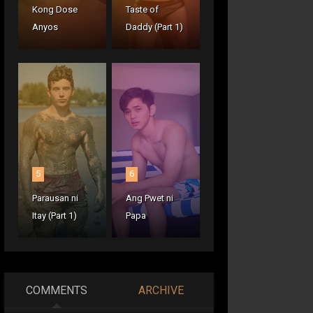
Kong Dose
Taste of
Anyos
Daddy (Part 1)
5
6
Parausan ni
Ang Pwet ni
Itay (Part 1)
Papa
COMMENTS
ARCHIVE