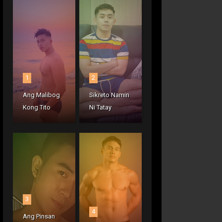
1
2
Ang Malibog
Sikreto Namin
Kong Tito
Ni Tatay
3
4
Ang Pinsan