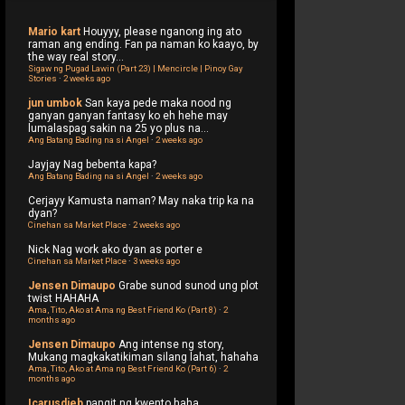
Mario kart
Houyyy, please nganong ing ato
raman ang ending. Fan pa naman ko kaayo, by
the way real story...
Sigaw ng Pugad Lawin (Part 23) | Mencircle | Pinoy Gay
Stories
·
2 weeks ago
jun umbok
San kaya pede maka nood ng
ganyan ganyan fantasy ko eh hehe may
lumalaspag sakin na 25 yo plus na...
Ang Batang Bading na si Angel
·
2 weeks ago
Jayjay
Nag bebenta kapa?
Ang Batang Bading na si Angel
·
2 weeks ago
Cerjayy
Kamusta naman? May naka trip ka na
dyan?
Cinehan sa Market Place
·
2 weeks ago
Nick
Nag work ako dyan as porter e
Cinehan sa Market Place
·
3 weeks ago
Jensen Dimaupo
Grabe sunod sunod ung plot
twist HAHAHA
Ama, Tito, Ako at Ama ng Best Friend Ko (Part 8)
·
2
months ago
Jensen Dimaupo
Ang intense ng story,
Mukang magkakatikiman silang lahat, hahaha
Ama, Tito, Ako at Ama ng Best Friend Ko (Part 6)
·
2
months ago
Icarusdieb
pangit ng kwento haha