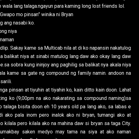
ala lang talaga.ngayun para kaming long lost friends lol.
g Gwapo mo pinsan” winika ni Bryan
g ang nasabi ko.
ong niya
o naman
lip. Sakay kame sa Multicab nila at di ko napansin nakatulog
a balikat niya at sinabi matulog lang daw ako okay lang daw
me.sa sobra kung ininjoy ang paghilig sa balikat nya akala niya
pala kame sa gate ng compound ng family namin. andoon na
arili.
pinsan at tiyuhin at tiyahin ko, kain ditto kain doon. Lahat
ating ko (9;00pm na ako nakarating sa compound naming)sa
 talaga bisita doon eh 10 years old pa lang ako, sa labas e
di ako pala inom pero inalok ako ni bryan, tumangi ako at
 kilala pero kilala ako na mahina daw si bryan sa taga City.
t umakbay saken medyo may tama na siya at ako naman