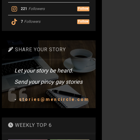
221
Followers
Follow
7
Followers
Follow
SHARE YOUR STORY
Let your story be heard.
Send your pinoy gay stories
-
stories@mencircle.com
WEEKLY TOP 6