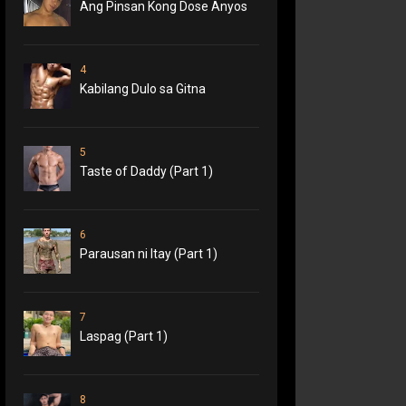
Ang Pinsan Kong Dose Anyos
4
Kabilang Dulo sa Gitna
5
Taste of Daddy (Part 1)
6
Parausan ni Itay (Part 1)
7
Laspag (Part 1)
8