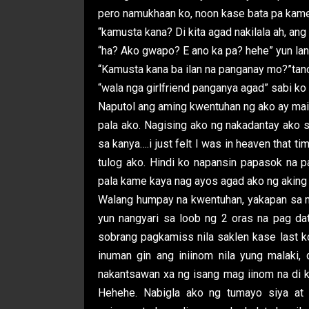
pero namukhaan ko, noon kase bata pa kame w
“kamusta kana? Di kita agad nakilala ah, an
“ha? Ako gwapo? E ano ka pa? hehe” yun lan
“Kamusta kana ba ilan na panganay mo?”tan
“wala nga girlfriend panganya agad” sabi k
Naputol ang aming kwentuhan ng ako ay maid
pala ako. Nagising ako ng nakadantay ako s
sa kanya….i just felt I was in heaven that ti
tulog ako. Hindi ko napansin papasok na 
pala kame kaya nag ayos agad ako ng aking s
Walang humpay na kwentuhan, yakapan sa mga 
yun nangyari sa loob ng 2 oras na pag d
sobrang pagkamiss nila saklen kase last ko
inuman gin ang iniinom nila yung malaki, 
nakantsawan xa ng isang mag iinom na di ko
Hehehe. Nabigla ako ng tumayo siya a