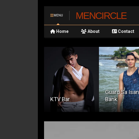
MENCIRCLE
MENU
Home
About
Contact
ncounter In The
Guard Sa Isa
ffice
KTV Bar
Bank