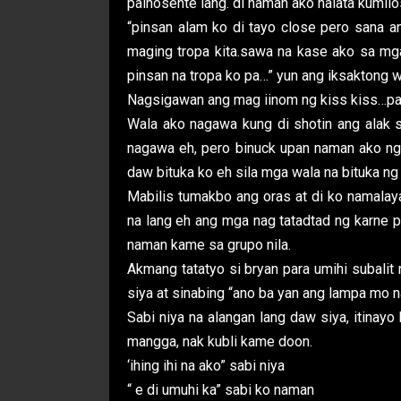
painosente lang. di naman ako halata kumil
“pinsan alam ko di tayo close pero sana a
maging tropa kita.sawa na kase ako sa m
pinsan na tropa ko pa…” yun ang iksaktong w
Nagsigawan ang mag iinom ng kiss kiss…par
Wala ako nagawa kung di shotin ang alak s
nagawa eh, pero binuck upan naman ako ng i
daw bituka ko eh sila mga wala na bituka ng 
Mabilis tumakbo ang oras at di ko namalaya
na lang eh ang mga nag tatadtad ng karne pa
naman kame sa grupo nila.
Akmang tatatyo si bryan para umihi subalit
siya at sinabing “ano ba yan ang lampa mo 
Sabi niya na alangan lang daw siya, itinayo
mangga, nak kubli kame doon.
‘ihing ihi na ako” sabi niya
“ e di umuhi ka” sabi ko naman