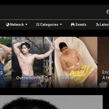
Network
Categories
Events
Lates
ng
Enc
Overwhelmed
Seaman
A H