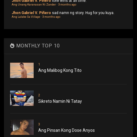
Jhon Gabriel V. Piñero
love wins at all time.
Ang Unang Karanasan Ni Zander
·
3 months ago
Jhon Gabriel V. Piñero
sad namn ng story. Hug for you kuya.
Ang Lalake Sa Village
·
3 months ago
MONTHLY TOP 10
1
Ang Malibog Kong Tito
2
Sikreto Namin Ni Tatay
3
Ang Pinsan Kong Dose Anyos