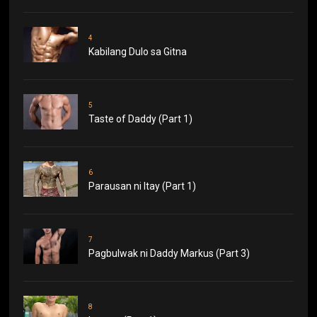
4
Kabilang Dulo sa Gitna
5
Taste of Daddy (Part 1)
6
Parausan ni Itay (Part 1)
7
Pagbulwak ni Daddy Markus (Part 3)
8