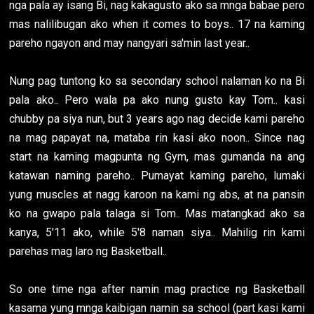
nga pala ay isang Bi, nag kakagusto ako sa mnga babae pero
mas nalilibugan ako when it comes to boys.. 17 na kaming
pareho ngayon and may nangyari sa'min last year..
Nung pag tuntong ko sa secondary school nalaman ko na Bi
pala ako.. Pero wala pa ako nung gusto kay Tom.. kasi
chubby pa siya nun, but 3 years ago nag decide kami pareho
na mag papayat na, mataba rin kasi ako noon.. Since nag
start na kaming magpunta ng Gym, mas gumanda na ang
katawan naming pareho.. Pumayat kaming pareho, lumaki
yung muscles at nagg karoon na kami ng abs, at na pansin
ko na gwapo pala talaga si Tom.. Mas matangkad ako sa
kanya, 5'11 ako, while 5'8 naman siya.. Mahilig rin kami
parehas mag laro ng Basketball..
So one time nga after namin mag practice ng Basketball
kasama yung mnga kaibigan namin sa school (part kasi kami