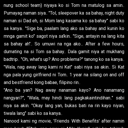
nung school team) niyaya ko si Tom na matulog sa amin..
Pumayag naman siya.. "Tol, sleepover ka sa bahay, night duty
naman si Dad eh, si Mom lang kasama ko sa bahay" sabi ko
sa kanya.. "Sige ba, paalam lang ako sa bahay and kunin ko
mnga gamit ko" sagot niya sa'kin.. "Sige, antayin na lang kita
sa bahay ah".. So umuwi na nga ako... After a few hours,
dumating na si Tom sa bahay.. Dala gamit niya at mukhang
badtrip.. "Oh, what's up? Ano problema?" tanong ko sa kanya..
"Wala, nag away lang kami ni Kat" sabi niya sa akin.. Si Kat
nga pala yung girlfriend ni Tom.. 1 year na silang on and off
and bestfriend kong babae, filipino rin..
"Ano ba yan? Nag away nanaman kayo? Ano nanamang
nangyari?", "Wala, may hindi lang pagkakaintindihan.." sabi
niya sa akin. "Okay lang yan, bukas bati na rin kayo niyan,
tiwala lang" sabi ko sa kanya..
Nanood kami ng movie, 'Friends With Benefits' after namin