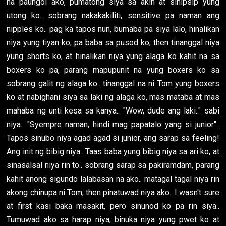
na paungol ako, pumatong siya sa akin at sinipsip yung
utong ko.. sobrang nakakakiliti, sensitive pa naman ang
nipples ko.. pag ka tapos nun, bumaba pa siya lalo, hinalikan
niya yung tiyan ko, pa baba sa pusod ko, then tinanggal niya
yung shorts ko, at hinalikan niya yung alaga ko kahit na sa
boxers ko pa, parang mapupunit na yung boxers ko sa
sobrang galit ng alaga ko.. tinanggal na ni Tom yung boxers
ko at nabighani siya sa laki ng alaga ko, mas mataba at mas
mahaba ng unti kesa sa kanya.. "Wow, dude ang laki.." sabi
niya.. "Syempre naman, hindi mag papatalo yang si junior"..
Tapos sinubo niya agad agad si junior, ang sarap sa feeling!
Ang init ng bibig niya.. Taas baba yung bibig niya sa ari ko, at
sinasalsal niya rin to.. sobrang sarap sa pakiramdam, parang
kahit anong sigundo lalabasan na ako.. matagal tagal niya rin
akong chinupa ni Tom, then pinatuwad niya ako.. I wasn't sure
at first kasi baka masakit, pero sinunod ko pa rin siya..
Tumuwad ako sa harap niya, binuka niya yung pwet ko at