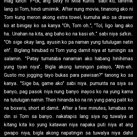
mag lunch "F*ck, ang sexy ni Mila Kunis" sabi ko, tahimik
lang si Tom, hindi umiimik.. After nung movie, tinanong ako ni
Tom kung meron akong extra towel, kumuha ako sa drawer
ko at binigay ko sa kanya "Oh, Tom oh..", "Tol, ligo lang ako
ha.. Unahan na kita, ang baho ko na kasi eh.." sabi niya sa'kin..
"Oh sige okay lang, ayusin ko pa naman yung tutulugan natin
eh".. Biglang hinubad ni Tom yung damit niya at tumingin sa
salamin.. "Patay tumataba nanaman ako habang hinihimas
yung tiyan niya".. Bigla akong lumingon palayo, "Ahh-eh..
Gusto mo jogging tayo bukas para pawisan?" tanong ko sa
kanya.. "Sige ba, game ako" sabi niya.. pumunta na siya sa
banyo, pag pasok niya nung banyo inayos ko na yung kama
na tutulugan namin. Then hinanda ko na rin yung pang palit ko
na boxers, short at damit.. After a few minutes, lumabas na
din si Tom sa banyo.. nakatapis lang siya ng tuwalya at
kitang kita ko yung katawan niya napaka puti niya at ang
gwapo niya, bigla akong napatingin sa tuwalya niya dahil