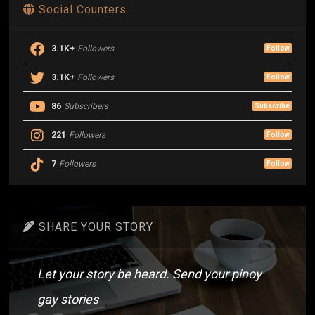
Social Counters
3.1K+
Followers
Follow
3.1K+
Followers
Follow
86
Subscribers
Subscribe
221
Followers
Follow
7
Followers
Follow
SHARE YOUR STORY
Let your story be heard. Send your pinoy
gay stories