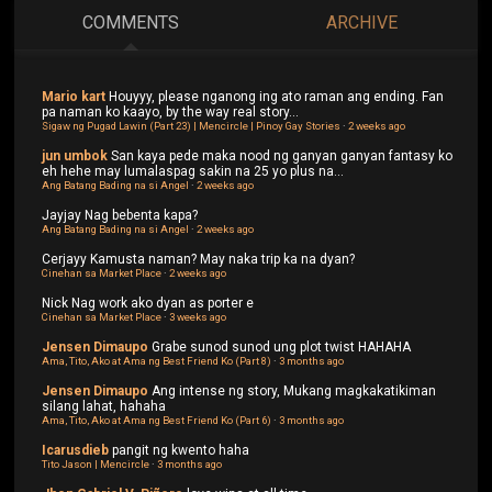
COMMENTS
ARCHIVE
Mario kart
Houyyy, please nganong ing ato raman ang ending. Fan
pa naman ko kaayo, by the way real story...
Sigaw ng Pugad Lawin (Part 23) | Mencircle | Pinoy Gay Stories
·
2 weeks ago
jun umbok
San kaya pede maka nood ng ganyan ganyan fantasy ko
eh hehe may lumalaspag sakin na 25 yo plus na...
Ang Batang Bading na si Angel
·
2 weeks ago
Jayjay
Nag bebenta kapa?
Ang Batang Bading na si Angel
·
2 weeks ago
Cerjayy
Kamusta naman? May naka trip ka na dyan?
Cinehan sa Market Place
·
2 weeks ago
Nick
Nag work ako dyan as porter e
Cinehan sa Market Place
·
3 weeks ago
Jensen Dimaupo
Grabe sunod sunod ung plot twist HAHAHA
Ama, Tito, Ako at Ama ng Best Friend Ko (Part 8)
·
3 months ago
Jensen Dimaupo
Ang intense ng story, Mukang magkakatikiman
silang lahat, hahaha
Ama, Tito, Ako at Ama ng Best Friend Ko (Part 6)
·
3 months ago
Icarusdieb
pangit ng kwento haha
Tito Jason | Mencircle
·
3 months ago