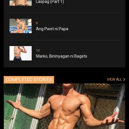
Laspag (Part 1)
9
Ang Pwet ni Papa
10
Marko, Bininyagan ni Bagets
COMPLETED STORIES
VIEW ALL