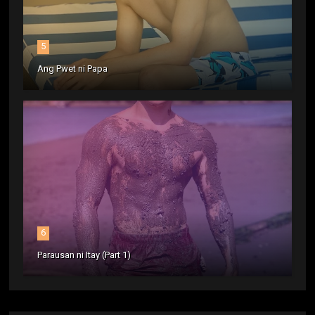
5
Ang Pwet ni Papa
6
Parausan ni Itay (Part 1)