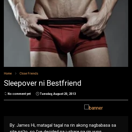
Home
Close Friends
Sleepover ni Bestfriend
No comment yet
Tuesday, August 20, 2013
By: James Hi, matagal tagal na rin akong nagbabasa sa
site na'to, so I've decided na i-share na rin yung