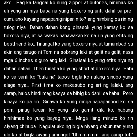
ako... Pag ka tanggal ko nung zipper at butones, hinimas ko
uli yung ari niya basa na yung boxers ng unti, dahil sa pre-
cum, ano kayang napapaniginipan nito? ang himbing pa rin ng
tulog niya.. Dahan dahan kong pinasok yung kamay ko sa
boxers niya, at sa wakas nahawakan ko na rin yung etits ng
bestfriend ko.. Tinangal ko yung boxers niya at tumumbad sa
akin ang tarugo ni Tom na sobrang laki at galit na galit, nasa
mga 6 inches siguro ang laki.. Sinalsal ko yung etits niya ng
dahan dahan.. Then binaba ko yung short at boxers niya.. Sabi
ko sa sarili ko "bala na" tapos bigla ko nalang sinubo yung
alaga niya... First time ko makasubo ng ari ng lalaki, ang
sarap, halos hindi mag kasya sa bibig ko dahil sa haba.. Pero
kinaya ko pa rin.. Ginawa ko yung mnga napapanood ko sa
porn, pinag laruan ko yung ulo gamit dila ko, habang
hinihimas ko yung bayag niya.. Mnga ilang minuto ko rin
siyang chinupa.. Nagulat ako ng bigla niyang sabunutan yung
ulo ko at bigla siyang umungol "Uhmmmmm.. ang sarap tol.."