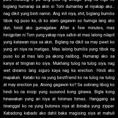
biglang humarap sa akin si Tom dumantay at niyakap ako...
nag dikit yung binti namin.. Ang init niya, shit, biglang bumilis
tibok ng puso ko, di ko alam gagawin so humiga lang ako
dun, hindi ako gumagalaw. After a few minutes, mas
hinigpitan ni Tom yung yakap niya sa'kin at mas lalong nilapit
yung katawan niya sa akin.. Biglang na dikit sa may pwet ko
yung ari niya na matigas.. Mas lalong bumilis yung tibok ng
puso ko at mas lalo pa akong nalibog.. Humarap ako sa
kanya at tinignan ko siya.. Mukhang tulog na tulog siya, nag
wet dreams lang siguro kaya nag ka erection.. Hindi ako
mapakali.. Katabi ko na yung bestfriend ko na tulog na tulog
at may erection pa.. Anong gagawin ko? Sa sobrang libog ko
hindi ko na inisip yung susunod kong ginawa.. Bigla kong
hinawakan yung ari niya at hinimas himas.. Hanggang sa
tinanggal ko na yung butones niya at ibinaba yung zipper.
Kabadong kabado ako dahil baka magising siya at mahuli