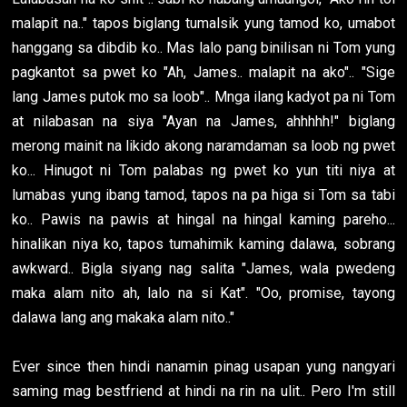
malapit na.." tapos biglang tumalsik yung tamod ko, umabot
hanggang sa dibdib ko.. Mas lalo pang binilisan ni Tom yung
pagkantot sa pwet ko "Ah, James.. malapit na ako".. "Sige
lang James putok mo sa loob".. Mnga ilang kadyot pa ni Tom
at nilabasan na siya "Ayan na James, ahhhhh!" biglang
merong mainit na likido akong naramdaman sa loob ng pwet
ko... Hinugot ni Tom palabas ng pwet ko yun titi niya at
lumabas yung ibang tamod, tapos na pa higa si Tom sa tabi
ko.. Pawis na pawis at hingal na hingal kaming pareho...
hinalikan niya ko, tapos tumahimik kaming dalawa, sobrang
awkward.. Bigla siyang nag salita "James, wala pwedeng
maka alam nito ah, lalo na si Kat". "Oo, promise, tayong
dalawa lang ang makaka alam nito.."
Ever since then hindi nanamin pinag usapan yung nangyari
saming mag bestfriend at hindi na rin na ulit.. Pero I'm still