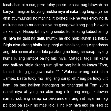
kinabahan ako nun, pero tuloy pa rin ako sa pag blowjob sa
kanya.. Tinignan ko yung mukha niya at naka titig lang siya sa
akin at umuungol ng mahina, it looked like he was enjoying it,
mukang sarap na sarap siya sa ginagawa kong pag blowjob
sa ka niya.. Napapikit siya ng sinubo ko lahat ng kabuohan ng
ari niya na galit na galit, muntik na ako mabilaunan sa haba..
Bigla niya akong hinila sa pisngi at hinalikan, nag espadahan
ang dila namin at mas lalo pa akong na libog sa sarap niyang
humalik, ang lambot pa ng labi niya.. Matagal tagal rin kami
nag halikan, bigla akong tumigil sa pag halik sa kanya "Tom,
tama ba tong ginagawa natin..?".. "Wala na akong paki alam
James, basta tuloy mo lang, ang sarap eh.." nag pa tuloy ulit
kami sa pag halikan hanggang sa tinanggal ni Tom yung
damit niya at yung sa akin. nag dikit ang mnga katawan
namin, sobrang sarap sa pakiramdam, ang init niya, na nag
palibog pa sakin ng mas lalo. Hinalikan niya ako sa leeg at