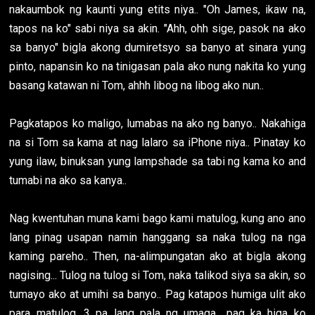
nakaumbok ng kaunti yung etits niya.. "Oh James, ikaw na,
tapos na ko" sabi niya sa akin. "Ahh, ohh sige, pasok na ako
sa banyo" bigla akong dumiretsyo sa banyo at sinara yung
pinto, napansin ko na tinigasan pala ako nung nakita ko yung
basang katawan ni Tom, ahhh libog na libog ako nun..
Pagkatapos ko maligo, lumabas na ako ng banyo.. Nakahiga
na si Tom sa kama at nag lalaro sa iPhone niya.. Pinatay ko
yung ilaw, binuksan yung lampshade sa tabi ng kama ko and
tumabi na ako sa kanya..
Nag kwentuhan muna kami bago kami matulog, kung ano ano
lang pinag usapan namin hanggang sa naka tulog na nga
kaming pareho.. Then, na-alimpungatan ako at bigla akong
nagising... Tulog na tulog si Tom, naka talikod siya sa akin, so
tumayo ako at umihi sa banyo.. Pag katapos humiga ulit ako
para matulog, 3 pa lang pala ng umaga.. pag ka higa ko