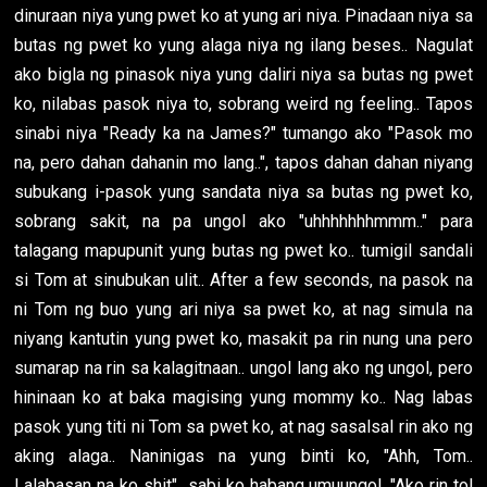
dinuraan niya yung pwet ko at yung ari niya. Pinadaan niya sa
butas ng pwet ko yung alaga niya ng ilang beses.. Nagulat
ako bigla ng pinasok niya yung daliri niya sa butas ng pwet
ko, nilabas pasok niya to, sobrang weird ng feeling.. Tapos
sinabi niya "Ready ka na James?" tumango ako "Pasok mo
na, pero dahan dahanin mo lang..", tapos dahan dahan niyang
subukang i-pasok yung sandata niya sa butas ng pwet ko,
sobrang sakit, na pa ungol ako "uhhhhhhhmmm.." para
talagang mapupunit yung butas ng pwet ko.. tumigil sandali
si Tom at sinubukan ulit.. After a few seconds, na pasok na
ni Tom ng buo yung ari niya sa pwet ko, at nag simula na
niyang kantutin yung pwet ko, masakit pa rin nung una pero
sumarap na rin sa kalagitnaan.. ungol lang ako ng ungol, pero
hininaan ko at baka magising yung mommy ko.. Nag labas
pasok yung titi ni Tom sa pwet ko, at nag sasalsal rin ako ng
aking alaga.. Naninigas na yung binti ko, "Ahh, Tom..
Lalabasan na ko shit".. sabi ko habang umuungol, "Ako rin tol