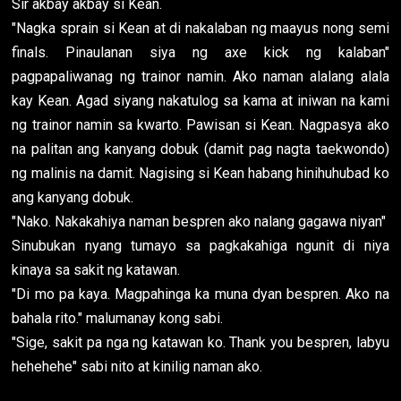
Sir akbay akbay si Kean.
"Nagka sprain si Kean at di nakalaban ng maayus nong semi
finals. Pinaulanan siya ng axe kick ng kalaban"
pagpapaliwanag ng trainor namin. Ako naman alalang alala
kay Kean. Agad siyang nakatulog sa kama at iniwan na kami
ng trainor namin sa kwarto. Pawisan si Kean. Nagpasya ako
na palitan ang kanyang dobuk (damit pag nagta taekwondo)
ng malinis na damit. Nagising si Kean habang hinihuhubad ko
ang kanyang dobuk.
"Nako. Nakakahiya naman bespren ako nalang gagawa niyan"
Sinubukan nyang tumayo sa pagkakahiga ngunit di niya
kinaya sa sakit ng katawan.
"Di mo pa kaya. Magpahinga ka muna dyan bespren. Ako na
bahala rito." malumanay kong sabi.
"Sige, sakit pa nga ng katawan ko. Thank you bespren, labyu
hehehehe" sabi nito at kinilig naman ako.