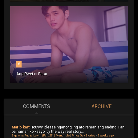
6
Ang Pwet ni Papa
COMMENTS
ARCHIVE
Mario kart
Houyyy, please nganong ing ato raman ang ending. Fan
pa naman ko kaayo, by the way real story...
Sigaw ng Pugad Lawin (Part 23) | Mencircle | Pinoy Gay Stories
·
2 weeks ago