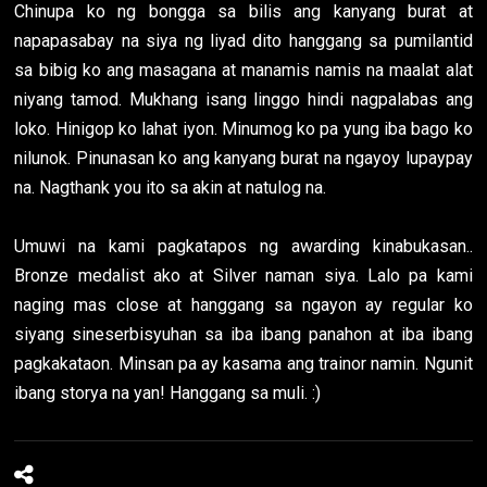
Chinupa ko ng bongga sa bilis ang kanyang burat at
napapasabay na siya ng liyad dito hanggang sa pumilantid
sa bibig ko ang masagana at manamis namis na maalat alat
niyang tamod. Mukhang isang linggo hindi nagpalabas ang
loko. Hinigop ko lahat iyon. Minumog ko pa yung iba bago ko
nilunok. Pinunasan ko ang kanyang burat na ngayoy lupaypay
na. Nagthank you ito sa akin at natulog na.
Umuwi na kami pagkatapos ng awarding kinabukasan..
Bronze medalist ako at Silver naman siya. Lalo pa kami
naging mas close at hanggang sa ngayon ay regular ko
siyang sineserbisyuhan sa iba ibang panahon at iba ibang
pagkakataon. Minsan pa ay kasama ang trainor namin. Ngunit
ibang storya na yan! Hanggang sa muli. :)