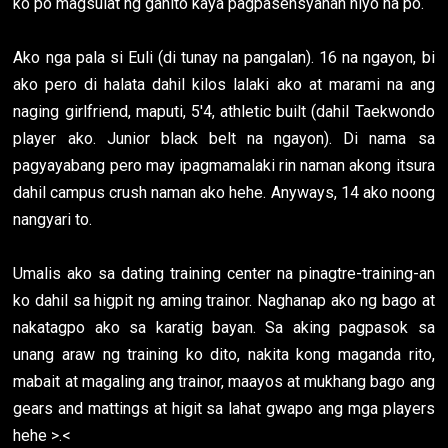
ko po magsulat ng ganito kaya pagpasensyahan niyo na po.
Ako nga pala si Euli (di tunay na pangalan). 16 na ngayon, bi
ako pero di halata dahil kilos lalaki ako at marami na ang
naging girlfriend, maputi, 5'4, athletic built (dahil Taekwondo
player ako. Junior black belt na ngayon). Di nama sa
pagyayabang pero may ipagmamalaki rin naman akong itsura
dahil campus crush naman ako hehe. Anyways, 14 ako noong
nangyari to.
Umalis ako sa dating training center na pinagtre-training-an
ko dahil sa higpit ng aming trainor. Naghanap ako ng bago at
nakatagpo ako sa karatig bayan. Sa aking pagpasok sa
unang araw ng training ko dito, nakita kong maganda rito,
mabait at magaling ang trainor, maayos at mukhang bago ang
gears and mattings at higit sa lahat gwapo ang mga players
hehe >.<