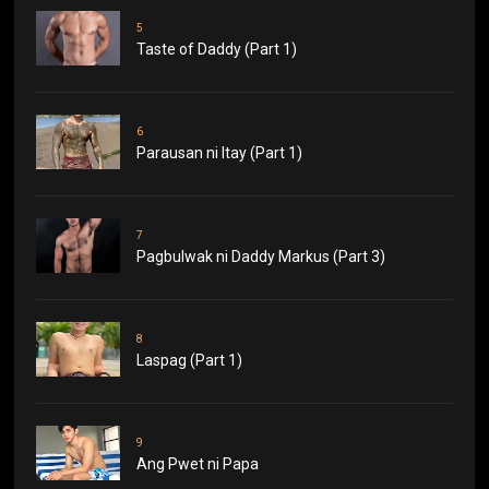
5
Taste of Daddy (Part 1)
6
Parausan ni Itay (Part 1)
7
Pagbulwak ni Daddy Markus (Part 3)
8
Laspag (Part 1)
9
Ang Pwet ni Papa