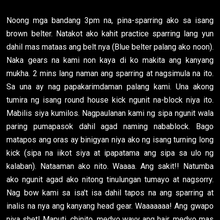
Noong mga bandang 3pm na, pina-sparring ako sa isang
brown belter. Natakot ako kahit practice sparring lang yun
dahil mas mataas ang belt nya (Blue belter palang ako noon).
Naka gears na kami non kaya di ko makita ang kanyang
mukha. 2 mins lang naman ang sparring at nagsimula na ito.
Sa una ay nag papakarimdaman palang kami. Una akong
tumira ng isang round house kick ngunit na-block niya ito.
Mabilis siya kumilos. Nagpaulanan kami ng sipa ngunit wala
paring pumapasok dahil agad naming nabablock. Bago
matapos ang oras ay binigyan niya ako ng isang turning long
kick (sipa na iikot siya at ipapatama ang sipa sa ulo ng
kalaban). Nataaman ako nito. Waaaa. Ang sakit!! Natumba
ako ngunit agad ako nitong tinulungan tumayo at nagsorry.
Nag bow kami sa isa't isa dahil tapos na ang sparring at
inalis na nya ang kanyang head gear. Waaaaaaa! Ang gwapo
niya shet! Maputi, chinito, medyo wavy ang hair, medyo mas