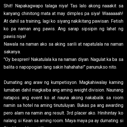
Shit! Napakagwapo talaga niya! Tas lalo akong naaakit sa
kanyang chinitong mata at may dimples pa siya! Waaaaaah!
At dahil sa training, lagi ko siyang nakikitang pawisan. Fetish
ko pa naman ang pawis. Ang sarap sipsipin ng lahat ng
pawis niya!
Nawala na naman ako sa aking sarili at napatulala na naman
sakanya.
"Oy bespren! Nakatulala ka na naman diyan. Nagulat ka ba sa
balita o napopogian lang sakin hahahaha!" panunukso nito.
Dumating ang araw ng kumpetisyon. Magkahiwalay kaming
lumaban dahil magkaiba ang aming weight division. Naunang
natapos ang event ko at nauna akong nakabalik sa room
namin sa hotel na aming tinutuluyan. Bukas pa ang awarding
pero alam na namin ang result. 3rd placer ako. Hinihintay ko
nalang si Kean sa aming room. Maya maya pa ay dumating si