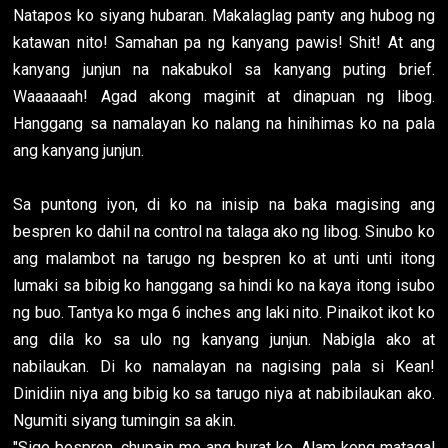
Natapos ko siyang hubaran. Makalaglag panty ang hubog ng
katawan nito! Samahan pa ng kanyang pawis! Shit! At ang
kanyang junjun na nakabukol sa kanyang puting brief.
Waaaaaah! Agad akong maginit at dinapuan ng libog.
Hanggang sa namalayan ko nalang na hinihimas ko na pala
ang kanyang junjun.
Sa puntong iyon, di ko na inisip na baka magising ang
bespren ko dahil na control na talaga ako ng libog. Sinubo ko
ang malambot na tarugo ng bespren ko at unti unti itong
lumaki sa bibig ko hanggang sa hindi ko na kaya itong isubo
ng buo. Tantya ko mga 6 inches ang laki nito. Pinaikot ikot ko
ang dila ko sa ulo ng kanyang junjun. Nabigla ako at
nabilaukan. Di ko namalayan na nagising pala si Kean!
Dinidiin niya ang bibig ko sa tarugo niya at nabibilaukan ako.
Ngumiti siyang tumingin sa akin.
"Sige bespren, chupain mo ang burat ko. Alam kong matagal