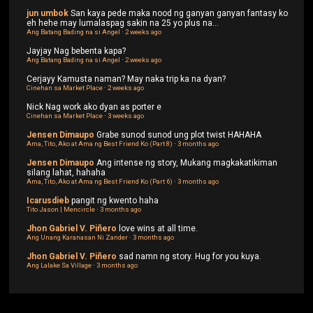
jun umbok
San kaya pede maka nood ng ganyan ganyan fantasy ko
eh hehe may lumalaspag sakin na 25 yo plus na...
Ang Batang Bading na si Angel
·
2 weeks ago
Jayjay
Nag bebenta kapa?
Ang Batang Bading na si Angel
·
2 weeks ago
Cerjayy
Kamusta naman? May naka trip ka na dyan?
Cinehan sa Market Place
·
2 weeks ago
Nick
Nag work ako dyan as porter e
Cinehan sa Market Place
·
3 weeks ago
Jensen Dimaupo
Grabe sunod sunod ung plot twist HAHAHA
Ama, Tito, Ako at Ama ng Best Friend Ko (Part 8)
·
3 months ago
Jensen Dimaupo
Ang intense ng story, Mukang magkakatikiman
silang lahat, hahaha
Ama, Tito, Ako at Ama ng Best Friend Ko (Part 6)
·
3 months ago
Icarusdieb
pangit ng kwento haha
Tito Jason | Mencircle
·
3 months ago
Jhon Gabriel V. Piñero
love wins at all time.
Ang Unang Karanasan Ni Zander
·
3 months ago
Jhon Gabriel V. Piñero
sad namn ng story. Hug for you kuya.
Ang Lalake Sa Village
·
3 months ago