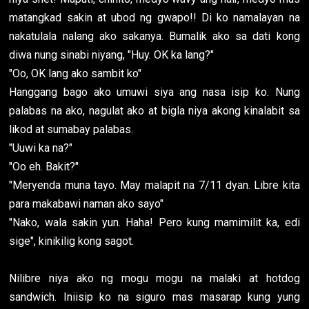
matangkad sakin at ubod ng gwapo!! Di ko namalayan na
nakatulala nalang ako sakanya. Bumalik ako sa dati kong
diwa nung sinabi niyang, "Huy. OK ka lang?"
"Oo, OK lang ako sambit ko"
Hanggang bago ako umuwi siya ang nasa isip ko. Nung
palabas na ako, nagulat ako at bigla niya akong kinalabit sa
likod at sumabay palabas.
"Uuwi ka na?"
"Oo eh. Bakit?"
"Meryenda muna tayo. May malapit na 7/11 dyan. Libre kita
para makabawi naman ako sayo"
"Nako, wala sakin yun. Haha! Pero kung mamimilit ka, edi
sige", kinikilig kong sagot.
Nilibre niya ako ng mogu mogu na malaki at hotdog
sandwich. Iniisip ko na siguro mas masarap kung yung