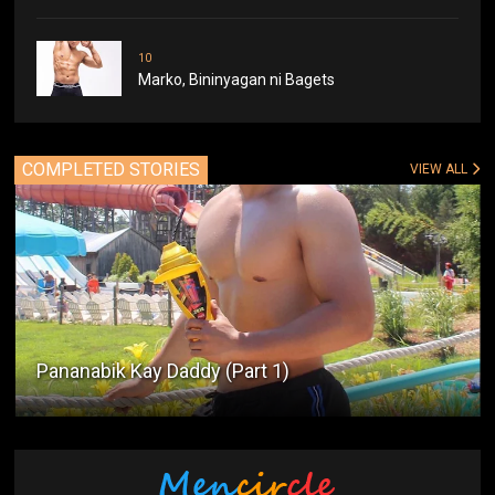
10
Marko, Bininyagan ni Bagets
COMPLETED STORIES
VIEW ALL
Pananabik Kay Daddy (Part 1)