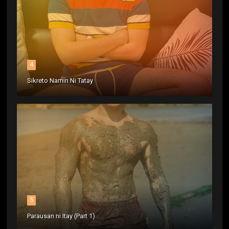
4
Sikreto Namin Ni Tatay
5
Parausan ni Itay (Part 1)