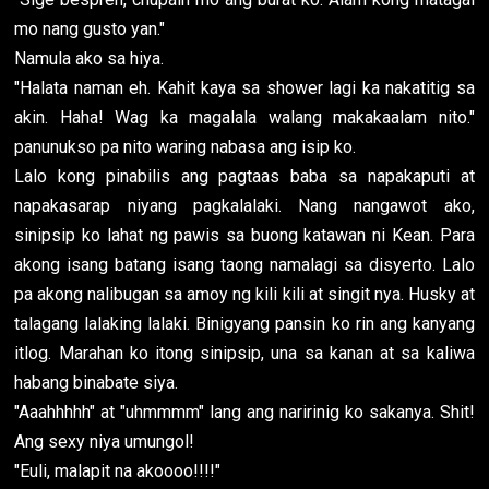
mo nang gusto yan."
Namula ako sa hiya.
"Halata naman eh. Kahit kaya sa shower lagi ka nakatitig sa
akin. Haha! Wag ka magalala walang makakaalam nito."
panunukso pa nito waring nabasa ang isip ko.
Lalo kong pinabilis ang pagtaas baba sa napakaputi at
napakasarap niyang pagkalalaki. Nang nangawot ako,
sinipsip ko lahat ng pawis sa buong katawan ni Kean. Para
akong isang batang isang taong namalagi sa disyerto. Lalo
pa akong nalibugan sa amoy ng kili kili at singit nya. Husky at
talagang lalaking lalaki. Binigyang pansin ko rin ang kanyang
itlog. Marahan ko itong sinipsip, una sa kanan at sa kaliwa
habang binabate siya.
"Aaahhhhh" at "uhmmmm" lang ang naririnig ko sakanya. Shit!
Ang sexy niya umungol!
"Euli, malapit na akoooo!!!!"