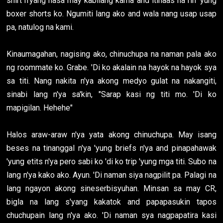
shirt n'yang nasa may kabilang kama and itinaas na rin 'yung
boxer shorts ko. Ngumiti lang ako and wala nang usap usap
pa, natulog na kami.
Kinaumagahan, nagising ako, chinuchupa na naman pala ako
ng roommate ko. Grabe. 'Di ko akalain na hayok na hayok sya
sa titi. Nang nakita n'ya akong medyo gulat na nakangiti,
sinabi lang n'ya sa'kin, "Sarap kasi ng titi mo. 'Di ko
mapigilan. Hehehe"
Halos araw-araw n'ya yata akong chinuchupa. May isang
beses na tinanggal n'ya 'yung briefs n'ya and pinapahawak
'yung etits n'ya pero sabi ko 'di ko trip 'yung mga titi. Subo na
lang n'ya kako ako. Ayun. 'Di naman siya nagpilit pa. Palagi na
lang ngayon akong sineserbisyuhan. Minsan sa may CR,
bigla na lang s'yang kakatok and papapasukin tapos
chuchupain lang n'ya ako. 'Di naman sya nagpapatira kasi