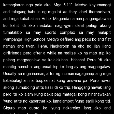
katangkaran nga pala ako. Mga 5'11". Medyo kayumanggi
and talagang habulin ng mga bi, as they label themselves,
and mga kababaihan. Hehe. Maganda naman pangangatawan
ko kahit 'di ako madalas nagji-gym dahil palagi akong
tumatakbo sa may sports complex sa may malapit
Pampanga High School. Medyo defined ang pecs ko and flat
naman ang tiyan. Hehe. Nagkaroon na ako ng ilan ilang
girlfriends pero after a while na-realize ko na mas trip ko
palang magpagalaw sa kalalakihan. Hahaha! Pero 'di ako
mahilig sumubo, ang usual trip ko lang ay ang magpagalaw.
Usually sa mga inuman, after ng inuman nagaganap ang mga
kababalaghan na tsupaan at kung anu-ano pa. Pero never
akong sumubo ng etits kasi 'di ko trip. Hanggang hawak lang
pero 'di ko alam kung bakit pag matagal kong hinahawakan
'yung etits ng kapartner ko, lumalambot 'yung sarili kong titi.
Siguro mas gusto ko 'yung nakarelax lang ako and