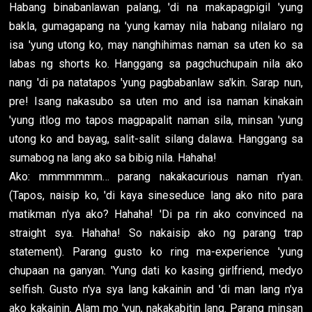
Habang binabanlawan palang, 'di na makapagpigil 'yung
bakla, gumagapang na 'yung kamay nila habang nilalaro ng
isa 'yung utong ko, may nanghihimas naman sa uten ko sa
labas ng shorts ko. Hanggang sa pagchuchupain nila ako
nang 'di pa natatapos 'yung pagbabanlaw sa'kin. Sarap nun,
pre! Isang nakasubo sa uten mo and isa naman kinakain
'yung itlog mo tapos magpapalit naman sila, minsan 'yung
utong ko and bayag, salit-salit silang dalawa. Hanggang sa
sumabog na lang ako sa bibig nila. Hahaha!
Ako: mmmmmmm… parang nakakacurious naman n'yan.
(Tapos, naisip ko, 'di kaya sineseduce lang ako nito para
matikman n'ya ako? Hahaha! 'Di pa rin ako convinced na
straight sya. Hahaha! So nakaisip ako ng parang trap
statement). Parang gusto ko ring ma-experience 'yung
chupaan na ganyan. 'Yung dati ko kasing girlfriend, medyo
selfish. Gusto n'ya sya lang kakainin and 'di man lang n'ya
ako kakainin. Alam mo 'yun, nakakabitin lang. Parang minsan