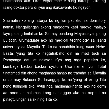
tinatrabaho ako. First experience e nung natsupa ako ng
isang doktor pero di iyun ang ikukuwento ko ngayon.
Sisimulan ko ang istorya ko ng lumipat ako sa dormitory
namin. Nangailangan akong magdorm kasi medyo malayo
layo pa ang tinitirhan ko. Sa may bandang Meycauayan pa ng
Bulacan. Grumaduate ako ng medical technology sa isang
university sa Maynila. 'Di ko na sasabihin kung saan. Hehe.
Basta, 'yung tita ko nagtatrabaho din na med tech sa
Pampanga dati at naiayos n'ya ang mga papeles ko,
kumbaga backer backer system. Uso naman 'yun. Tutal
tinatamad din akong maghanap hanap ng trabaho sa Maynila
or sa may Bulacan. So tinanggap ko na 'yung offer ng Tita
kong tulungan ako. Ayun nga, naghanap-hanap ako ng dorm
as soon as nalaman kong natanggap ako sa ospital na
pinagtulungan sa akin ng Tita ko.