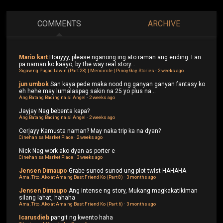
COMMENTS
ARCHIVE
Mario kart
Houyyy, please nganong ing ato raman ang ending. Fan
pa naman ko kaayo, by the way real story...
Sigaw ng Pugad Lawin (Part 23) | Mencircle | Pinoy Gay Stories
·
2 weeks ago
jun umbok
San kaya pede maka nood ng ganyan ganyan fantasy ko
eh hehe may lumalaspag sakin na 25 yo plus na...
Ang Batang Bading na si Angel
·
2 weeks ago
Jayjay
Nag bebenta kapa?
Ang Batang Bading na si Angel
·
2 weeks ago
Cerjayy
Kamusta naman? May naka trip ka na dyan?
Cinehan sa Market Place
·
2 weeks ago
Nick
Nag work ako dyan as porter e
Cinehan sa Market Place
·
3 weeks ago
Jensen Dimaupo
Grabe sunod sunod ung plot twist HAHAHA
Ama, Tito, Ako at Ama ng Best Friend Ko (Part 8)
·
3 months ago
Jensen Dimaupo
Ang intense ng story, Mukang magkakatikiman
silang lahat, hahaha
Ama, Tito, Ako at Ama ng Best Friend Ko (Part 6)
·
3 months ago
Icarusdieb
pangit ng kwento haha