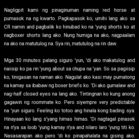
Nagligpit kami ng pinaginuman naming red horse at
pumasok na ng kwarto. Pagkapasok ko, umihi lang ako sa
CR namin and pagbalik ko hinubad ko na 'yung shorts ko at
nagboxer shorts lang ako. Nung humiga na ako, nagpaalam
na ako na matutulog na. Sya rin, matutulog na rin daw.
Mga 30 minutes palang siguro 'yun, 'di ako makatulog and
naiisip ko pa rin 'yung about sa chupa na 'yan. So sa pagiisip
ko, tinigasan na naman ako. Nagulat ako kasi may pumatong
na kamay sa ibabaw ng boxer briefs ko. 'Di ako gumalaw and
nag-half closed eyes na lang ako. Tintingnan ko kung anong
gagawin ng roommate ko. Pero siyempre very predictable
na 'yun siguro. Feeling ko totoo ang hinala kong bading sya.
Hinayaan ko lang s'yang himas himas. 'Di nagtagal pinasok
na n'ya sa loob 'yung kamay n'ya and nilaro laro 'yung titi ko.
Nasasarapan ako pero 'di ko pinapahalata na gising ako.