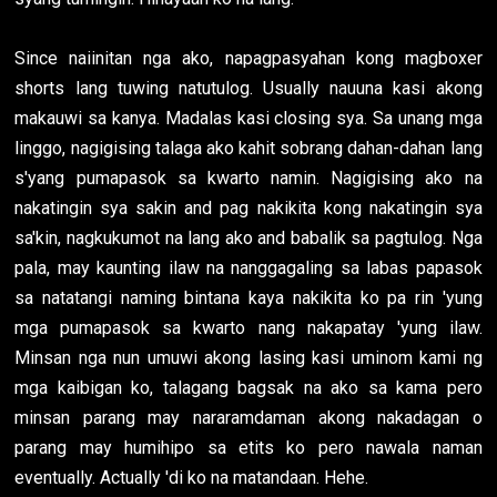
Since naiinitan nga ako, napagpasyahan kong magboxer
shorts lang tuwing natutulog. Usually nauuna kasi akong
makauwi sa kanya. Madalas kasi closing sya. Sa unang mga
linggo, nagigising talaga ako kahit sobrang dahan-dahan lang
s'yang pumapasok sa kwarto namin. Nagigising ako na
nakatingin sya sakin and pag nakikita kong nakatingin sya
sa'kin, nagkukumot na lang ako and babalik sa pagtulog. Nga
pala, may kaunting ilaw na nanggagaling sa labas papasok
sa natatangi naming bintana kaya nakikita ko pa rin 'yung
mga pumapasok sa kwarto nang nakapatay 'yung ilaw.
Minsan nga nun umuwi akong lasing kasi uminom kami ng
mga kaibigan ko, talagang bagsak na ako sa kama pero
minsan parang may nararamdaman akong nakadagan o
parang may humihipo sa etits ko pero nawala naman
eventually. Actually 'di ko na matandaan. Hehe.