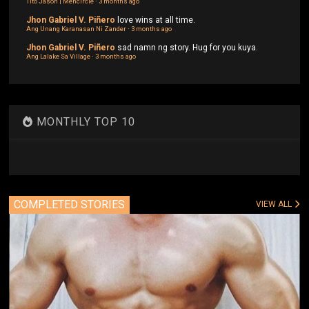
Tito Jason | Mencircle
·
3 months ago
Jhon Gabriel V. Piñero
love wins at all time.
Ang Unang Karanasan Ni Zander
·
3 months ago
Jhon Gabriel V. Piñero
sad namn ng story. Hug for you kuya.
Ang Lalake Sa Village
·
3 months ago
MONTHLY TOP 10
COMPLETED STORIES
VIEW ALL