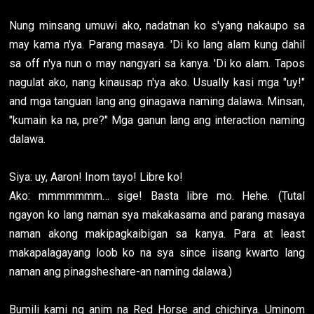
Nung minsang umuwi ako, nadatnan ko s'yang nakaupo sa
may kama n'ya. Parang masaya. 'Di ko lang alam kung dahil
sa off n'ya nun o may nangyari sa kanya. 'Di ko alam. Tapos
nagulat ako, nang kinausap n'ya ako. Usually kasi mga "uy!"
and mga tanguan lang ang ginagawa naming dalawa. Minsan,
"kumain ka na, pre?" Mga ganun lang ang interaction naming
dalawa.
Siya: uy, Aaron! Inom tayo! Libre ko!
Ako: mmmmmmm… sige! Basta libre mo. Hehe. (Tutal
ngayon ko lang naman sya makakasama and parang masaya
naman akong makipagkaibigan sa kanya. Para at least
makapalagayang loob ko na sya since iisang kwarto lang
naman ang pinagsheshare-an naming dalawa.)
Bumili kami ng anim na Red Horse and chichirya. Uminom