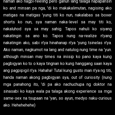
naman ako nagpi-feeling pero ganun lang talaga napapansin
ko and minsan pa nga, 'di ko makakalimutan, nagising ako
matigas na matigas 'yung titi ko nun, nakalabas sa boxer
shorts ko nun, sya naman naka-level sa may titi ko,
nakaluhod sya sa may sahig. Tapos nahuli ko siyang
nakatingin sa ano ko. Tapos nung na-realize n'yang
nakatingin ako, sabi n'ya hinahanap n'ya 'yung tsinelas n'ya.
Ako naman, nagkumot na lang and natulog nung time na 'yun.
although minsan may times na iniisip ko pano kaya kung
pagbigyan ko to o kaya tingnan ko kung hanggang saan kaya
ang pagpipigil n'ya. Hahaha! Tutal kung gusto man n'ya ng titi,
handa naman akong pagbigyan sya, out of curiosity (nung
mga panahong ito, 'di pa ako nachuchupa ng doktor na
sinasabi ko kaya wala pa talaga akong experience sa mga
same-sex na tsupaan na 'yan, so ayun, medyo naku-curious
ako. Hehehehehe)