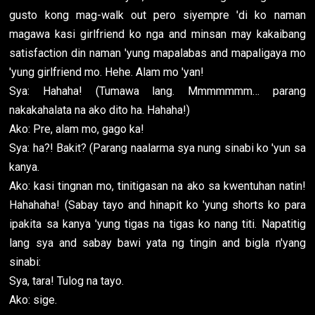
gusto kong mag-walk out pero siyempre 'di ko naman
magawa kasi girlfriend ko nga and minsan may kakaibang
satisfaction din naman 'yung mapalabas and mapaligaya mo
'yung girlfriend mo. Hehe. Alam mo 'yan!
Sya: Hahaha! (Tumawa lang. Mmmmmmm… parang
nakakahalata na ako dito ha. Hahaha!)
Ako: Pre, alam mo, gago ka!
Sya: ha?! Bakit? (Parang naalarma sya nung sinabi ko 'yun sa
kanya.
Ako: kasi tingnan mo, tinitigasan na ako sa kwentuhan natin!
Hahahaha! (Sabay tayo and hinapit ko 'yung shorts ko para
ipakita sa kanya 'yung tigas na tigas ko nang titi. Napatitig
lang sya and sabay bawi yata ng tingin and bigla n'yang
sinabi:
Sya, tara! Tulog na tayo.
Ako: sige.