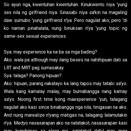
So ayun nga, kwentuhan kwentuhan. Kinukwento niya 'yung
sex nila ng girlfriend niya. Sinasabi niya sa'kin na magaling
daw sumubo 'yung girlfriend n'ya. Pero nagulat ako, pero 'di
ko naman pinahalata, nung binuksan n'ya 'yung topic ng
same-sex sexual experiences.
Sya: may experience ka na ba sa mga bading?
Ako: wala pa although may ilang beses na nahihipuan dati sa
LRT and MRT pag sumasakay.
Sya: talaga? Panong hipuan?
Ako: hipuan, parang nakatayo ka lang tapos may tatabi sa'yo.
Wala kang kamalay malay, may bumabangga nang kamay
sa'yo. Noong first time kong maexperience 'yun, talagang
nagulat ako kasi since binabangga nga nila, tinigasan na ako.
And nung marealize n'yang matigas na, talagang lalamutakin
n'ya. Medyo nasasarapan ako na natatakot, nasasarapan kasi
may humihimas sa alaga mo, natatakot dahil may mga