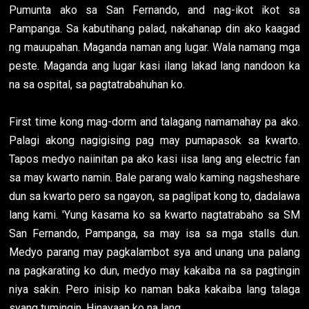
Pumunta ako sa San Fernando, and nag-ikot ikot sa
Pampanga. Sa kabutihang palad, nakahanap din ako kaagad
ng mauupahan. Maganda naman ang lugar. Wala namang mga
peste. Maganda ang lugar kasi ilang lakad lang nandoon ka
na sa ospital, sa pagtatrabahuhan ko.
First time kong mag-dorm and talagang namamahay pa ako.
Palagi akong nagigising pag may pumapasok sa kwarto.
Tapos medyo naiinitan pa ako kasi iisa lang ang electric fan
sa may kwarto namin. Bale parang walo kaming nagsheshare
dun sa kwarto pero sa ngayon, sa paglipat kong to, dadalawa
lang kami. 'Yung kasama ko sa kwarto nagtatrabaho sa SM
San Fernando, Pampanga, sa may isa sa mga stalls dun.
Medyo parang may pagkalambot sya and unang una palang
na pagkarating ko dun, medyo may kakaiba na sa pagtingin
niya sakin. Pero inisip ko naman baka kakaiba lang talaga
syang tumingin. Hinayaan ko na lang.