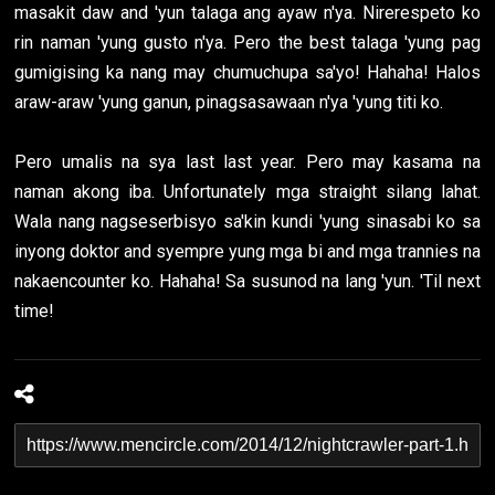
masakit daw and 'yun talaga ang ayaw n'ya. Nirerespeto ko
rin naman 'yung gusto n'ya. Pero the best talaga 'yung pag
gumigising ka nang may chumuchupa sa'yo! Hahaha! Halos
araw-araw 'yung ganun, pinagsasawaan n'ya 'yung titi ko.
Pero umalis na sya last last year. Pero may kasama na
naman akong iba. Unfortunately mga straight silang lahat.
Wala nang nagseserbisyo sa'kin kundi 'yung sinasabi ko sa
inyong doktor and syempre yung mga bi and mga trannies na
nakaencounter ko. Hahaha! Sa susunod na lang 'yun. 'Til next
time!