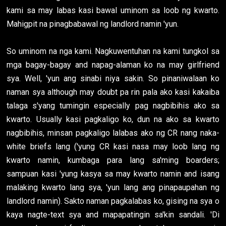
kami sa may labas kasi bawal uminom sa loob ng kwarto.
Mahigpit na pinagbabawal ng landlord namin 'yun.
So uminom na nga kami. Nagkuwentuhan na kami tungkol sa
mga bagay-bagay and napag-alaman ko na may girlfriend
sya. Well, 'yun ang sinabi niya sakin. So pinaniwalaan ko
naman sya although may doubt pa rin pala ako kasi kakaiba
talaga s'yang tumingin especially pag nagbibihis ako sa
kwarto. Usually kasi pagkaligo ko, dun na ako sa kwarto
nagbibihis, minsan pagkaligo lalabas ako ng CR nang naka-
white briefs lang ('yung CR kasi nasa may loob lang ng
kwarto namin, kumbaga para lang sa'ming boarders;
sampuan kasi 'yung kasya sa may kwarto namin and isang
malaking kwarto lang sya, 'yun lang ang pinapaupahan ng
landlord namin). Sakto naman pagkalabas ko, gising na sya o
kaya nagte-text sya and mapapatingin sa'kin sandali. 'Di