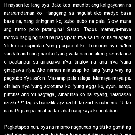
Hinayaan ko lang sya. Baka kasi maudlot ang kaligayahan na
nararamdaman ko. Hanggang sa nagulat ako medyo basa
basa na, nang tiningnan ko, subo subo na pala. Slow muna
ang ritmo pero putangina! Sarap! Tapos mamaya-maya
medyo nagiging hard na pagsipsip n'ya sa titi ko na talagang
'di ko na napigilan 'yung pagungol ko. Tumingin sya sa'kin
sandali and nung nakita n'yang wala naman akong resistance
o pagtanggi sa ginagawa n'ya, tinuloy na lang n'ya 'yung
ginagawa n'ya. Ako naman nilalasap ko lang 'yung way ng
pagsubo n'ya sa'kin. Masarap pala talaga. Mamaya-maya pa,
dinilaan n'ya 'yung scrotums ko, 'yung eggs ko, ayun, sarap,
putcha! And 'di nagtagal, sinabihan ko na s'yang, "lalabasan
na ako!!!" Tapos bumalik sya sa titi ko and isinubo and 'di ko
na naPigilan pa, nilabas ko lahat nang kaya kong ilabas.
Pagkatapos nun, sya na mismo nagpunas ng titi ko gamit ng