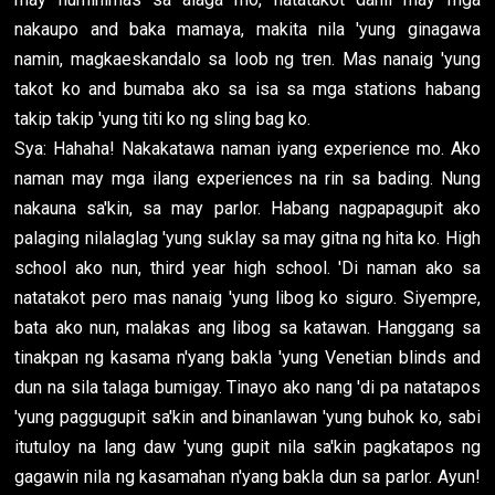
nakaupo and baka mamaya, makita nila 'yung ginagawa
namin, magkaeskandalo sa loob ng tren. Mas nanaig 'yung
takot ko and bumaba ako sa isa sa mga stations habang
takip takip 'yung titi ko ng sling bag ko.
Sya: Hahaha! Nakakatawa naman iyang experience mo. Ako
naman may mga ilang experiences na rin sa bading. Nung
nakauna sa'kin, sa may parlor. Habang nagpapagupit ako
palaging nilalaglag 'yung suklay sa may gitna ng hita ko. High
school ako nun, third year high school. 'Di naman ako sa
natatakot pero mas nanaig 'yung libog ko siguro. Siyempre,
bata ako nun, malakas ang libog sa katawan. Hanggang sa
tinakpan ng kasama n'yang bakla 'yung Venetian blinds and
dun na sila talaga bumigay. Tinayo ako nang 'di pa natatapos
'yung paggugupit sa'kin and binanlawan 'yung buhok ko, sabi
itutuloy na lang daw 'yung gupit nila sa'kin pagkatapos ng
gagawin nila ng kasamahan n'yang bakla dun sa parlor. Ayun!