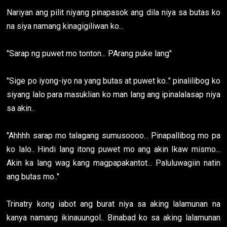
Nariyan ang pilit niyang pinapasok ang dila niya sa butas ko
na siya namang kinagigiliwan ko...
"Sarap ng puwet mo tonton... PArang puke lang"
"Sige po iyong-iyo na yang butas at puwet ko.." pinalilibog ko
siyang lalo para masuklian ko man lang ang ipinalalasap niya
sa akin..
"Ahhhh sarap mo talagang sumusoooo... Pinapallibog mo pa
ko lalo.. Hindi lang itong puwet mo ang akin Ikaw mismo...
Akin ka lang wag kang magpapakantot... Paluluwagiin natin
ang butas mo.."
Trinatry kong iabot ang burat niya sa aking lalamunan na
kanya namang ikinauungol.. Binabad ko sa aking lalamunan