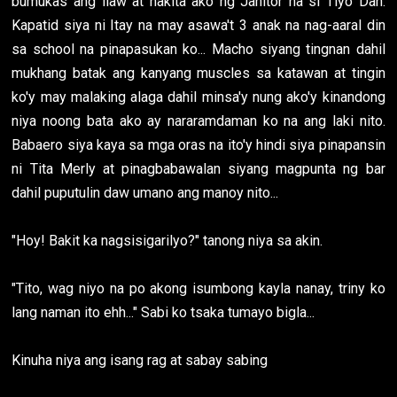
bumukas ang ilaw at nakita ako ng Janitor na si Tiyo Dan.
Kapatid siya ni Itay na may asawa't 3 anak na nag-aaral din
sa school na pinapasukan ko... Macho siyang tingnan dahil
mukhang batak ang kanyang muscles sa katawan at tingin
ko'y may malaking alaga dahil minsa'y nung ako'y kinandong
niya noong bata ako ay nararamdaman ko na ang laki nito.
Babaero siya kaya sa mga oras na ito'y hindi siya pinapansin
ni Tita Merly at pinagbabawalan siyang magpunta ng bar
dahil puputulin daw umano ang manoy nito...
"Hoy! Bakit ka nagsisigarilyo?" tanong niya sa akin.
"Tito, wag niyo na po akong isumbong kayla nanay, triny ko
lang naman ito ehh..." Sabi ko tsaka tumayo bigla...
Kinuha niya ang isang rag at sabay sabing