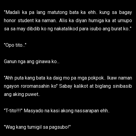
"Madali ka pa lang matutong bata ka ehh.. kung sa bagay
honor student ka naman.. Alis ka diyan humiga ka at umupo
sa sa may dibdib ko ng nakatalikod para isubo ang burat ko.."
"Opo tito..."
Ganun nga ang ginawa ko...
"Ahh puta kang bata ka daig mo pa mga pokpok.. Ikaw naman
ngayon roromansahin ko" Sabay kalikot at biglang sinibasib
ang aking puwet..
"T-tito!!!" Masyado na kasi akong nassarapan ehh..
"Wag kang tumigil sa pagsubo!"