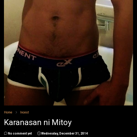
Home
Incest
Karanasan ni Mitoy
No comment yet
Wednesday, December 31, 2014