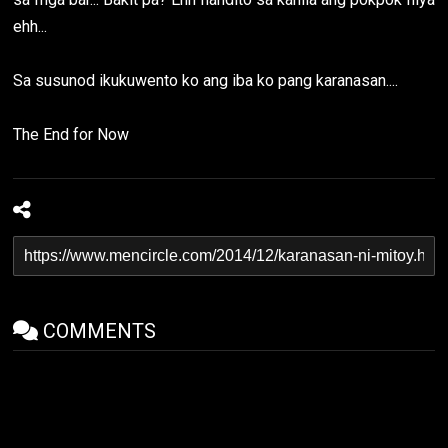
ehh...
Sa susunod ikukuwento ko ang iba ko pang karanasan....
The End for Now
COMMENTS