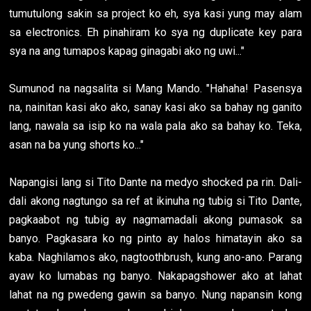
tumutulong sakin sa project ko eh, sya kasi yung may alam
sa electronics. Eh pinahiram ko sya ng duplicate key para
sya na ang tumapos kapag ginagabi ako ng uwi..."
Sumunod na nagsalita si Mang Mando. "Hahaha! Pasensya
na, nainitan kasi ako ako, sanay kasi ako sa bahay ng ganito
lang, nawala sa isip ko na wala pala ako sa bahay ko. Teka,
asan na ba yung shorts ko..."
Napangisi lang si Tito Dante na medyo shocked pa rin. Dali-
dali akong nagtungo sa ref at ikinuha ng tubig si Tito Dante,
pagkaabot ng tubig ay nagmamadali akong pumasok sa
banyo. Pagkasara ko ng pinto ay halos himatayin ako sa
kaba. Naghilamos ako, nagtoothbrush, kung ano-ano. Parang
ayaw ko lumabas ng banyo. Nakapagshower ako at lahat
lahat na ng pwedeng gawin sa banyo. Nung napansin kong