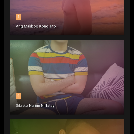
1
Ang Malibog Kong Tito
2
Sikreto Namin Ni Tatay