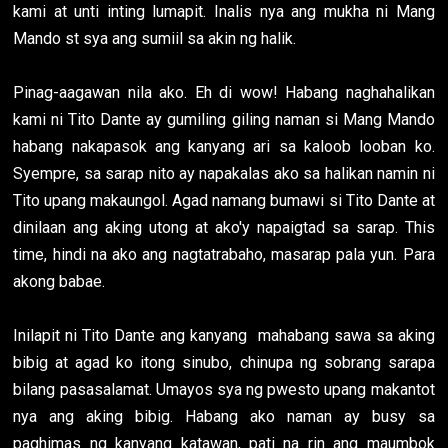
kami at unti inting lumapit. Inalis nya ang mukha ni Mang
Mando st sya ang sumiil sa akin ng halik.
Pinag-aagawan nila ako. Eh di wow! Habang naghahalikan
kami ni Tito Dante ay gumiling giling naman si Mang Mando
habang nakapasok ang kanyang ari sa kaloob looban ko.
Syempre, sa sarap nito ay napakalas ako sa halikan namin ni
Tito upang makaungol. Agad namang bumawi si Tito Dante at
dinilaan ang aking utong at ako'y napaigtad sa sarap. This
time, hindi na ako ang nagtatrabaho, masarap pala yun. Para
akong babae.
Inilapit ni Tito Dante ang kanyang mahabang sawa sa aking
bibig at agad ko itong sinubo, chinupa ng sobrang sarapa
bilang pasasalamat. Umayos sya ng pwesto upang makantot
nya ang aking bibig. Habang ako naman ay busy sa
paghimas ng kanyang katawan, pati na rin ang maumbok