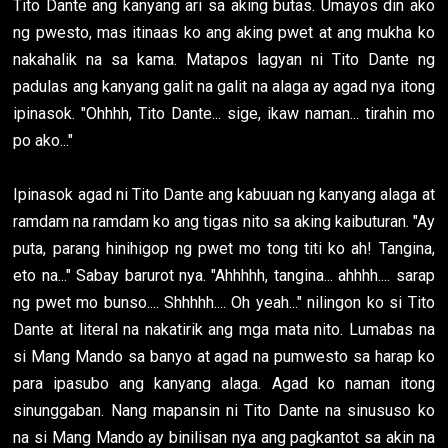
Tito Dante ang kanyang ari sa aking butas. Umayos din ako
ng pwesto, mas itinaas ko ang aking pwet at ang mukha ko
nakahalik na sa kama. Matapos lagyan ni Tito Dante ng
padulas ang kanyang galit na galit na alaga ay agad nya itong
ipinasok. "Ohhhh, Tito Dante... sige, ikaw naman... tirahin mo
po ako..."
Ipinasok agad ni Tito Dante ang kabuuan ng kanyang alaga at
ramdam na ramdam ko ang tigas nito sa aking kaibuturan. "Ay
puta, parang hinihigop ng pwet mo tong titi ko ah! Tangina,
eto na..." Sabay barurot nya. "Ahhhhh, tangina... ahhhh.... sarap
ng pwet mo bunso.... Shhhhh.... Oh yeah..." nilingon ko si Tito
Dante at literal na nakatirik ang mga mata nito. Lumabas na
si Mang Mando sa banyo at agad na pumwesto sa harap ko
para ipasubo ang kanyang alaga. Agad ko naman itong
sinunggaban. Nang mapansin ni Tito Dante na sinususo ko
na si Mang Mando ay binilisan nya ang pagkantot sa akin na