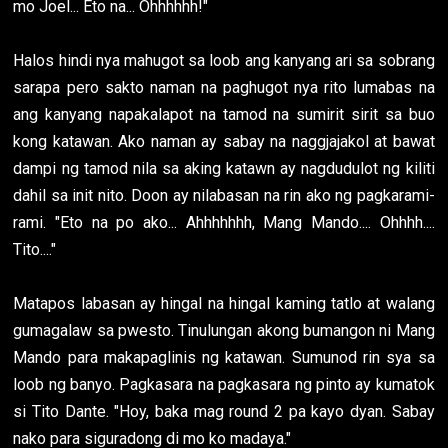
mo Joel... Eto na... Ohhhhhh!"
Halos hindi nya mahugot sa loob ang kanyang ari sa sobrang
sarapa pero sakto naman na paghugot nya rito lumabas na
ang kanyang napakalapot na tamod na sumirit sirit sa buo
kong katawan. Ako naman ay sabay na naggjajakol at bawat
dampi ng tamod nila sa aking katawn ay nagdudulot ng kiliti
dahil sa init nito. Doon ay nilabasan na rin ako ng pagkarami-
rami. "Eto na po ako... Ahhhhhhh, Mang Mando.... Ohhhh....
Tito...."
Matapos labasan ay hingal na hingal kaming tatlo at walang
gumagalaw sa pwesto. Tinulungan akong bumangon ni Mang
Mando para makapaglinis ng katawan. Sumunod rin sya sa
loob ng banyo. Pagkasara na pagkasara ng pinto ay kumatok
si Tito Dante. "Hoy, baka mag round 2 pa kayo dyan. Sabay
nako para siguradong di mo ko madaya."