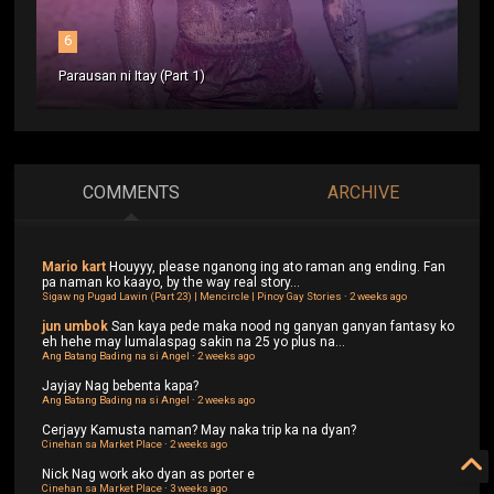
6
Parausan ni Itay (Part 1)
COMMENTS
ARCHIVE
Mario kart
Houyyy, please nganong ing ato raman ang ending. Fan
pa naman ko kaayo, by the way real story...
Sigaw ng Pugad Lawin (Part 23) | Mencircle | Pinoy Gay Stories
·
2 weeks ago
jun umbok
San kaya pede maka nood ng ganyan ganyan fantasy ko
eh hehe may lumalaspag sakin na 25 yo plus na...
Ang Batang Bading na si Angel
·
2 weeks ago
Jayjay
Nag bebenta kapa?
Ang Batang Bading na si Angel
·
2 weeks ago
Cerjayy
Kamusta naman? May naka trip ka na dyan?
Cinehan sa Market Place
·
2 weeks ago
Nick
Nag work ako dyan as porter e
Cinehan sa Market Place
·
3 weeks ago