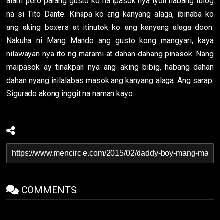
alam pero parang gusto ko na ipasok nya iyon habang tulog
na si Tito Dante. Kinapa ko ang kanyang alaga, ibinaba ko
ang aking boxers at itinutok ko ang kanyang alaga doon.
Nakuha ni Mang Mando ang gusto kong mangyari, kaya
nilawayan nya ito ng marami at dahan-dahang pinasok. Nang
maipasok ay tinakpan nya ang aking bibig, habang dahan
dahan nyang inilalabas masok ang kanyang alaga. Ang sarap.
Sigurado akong inggit na naman kayo.
COMMENTS