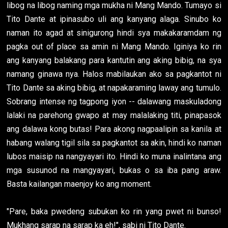
libog na libog naming mga mukha ni Mang Mando. Tumayo si
Tito Dante at ipinasubo uli ang kanyang alaga. Sinubo ko
naman ito agad at sinigurong hindi sya makakaramdam ng
pagka out of place sa amin ni Mang Mando. Iginiya ko rin
ang kanyang balakang para kantutin ang aking bibig, na sya
namang ginawa nya. Halos mabilaukan ako sa pagkantot ni
Tito Dante sa aking bibig, at napakaraming laway ang tumulo.
Sobrang intense ng tagpong iyon -- dalawang maskuladong
lalaki na parehong gwapo at may malalaking titi, pinapasok
ang dalawa kong butas! Para akong nagpaalipin sa kanila at
habang walang tigil sila sa pagkantot sa akin, hindi ko naman
lubos maisip na nangyayari ito. Hindi ko muna inalintana ang
mga susunod na mangyayari, bukas o sa iba pang araw.
Basta kailangan maenjoy ko ang moment.
"Pare, baka pwedeng subukan ko rin yang pwet ni bunso!
Mukhang sarap na sarap ka eh!", sabi ni Tito Dante.