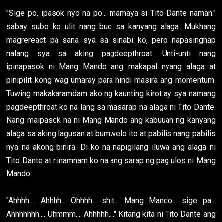
"Sige po, ipasok nyo na po... mamaya si Tito Dante naman."
sabay subo ko ulit nang buo sa kanyang alaga. Mukhang
magrereact pa sana sya sa sinabi ko, pero napasinghap
nalang sya sa aking pagdeepthroat. Unti-unti nang
ipinapasok ni Mang Mando ang makapal nyang alaga at
pinipilit kong wag umaray para hindi masira ang momentum.
Tuwing makakaramdam ako ng kaunting kirot ay sya namang
pagdeepthroat ko na lang sa masarap na alaga ni Tito Dante.
Nang maipasok na ni Mang Mando ang kabuuan ng kanyang
alaga sa aking lagusan at bumwelo ito at pabilis nang pabilis
nya na akong binira. Di ko na napigilang iluwa ang alaga ni
Tito Dante at ninamnam ko na ang sarap ng pag ulos ni Mang
Mando.
"Ahhhh.... Ahhhh... Ohhhh... shit... Mang Mando... sige pa...
Ahhhhhhh.... Uhmmm.... Ahhhhh...." Kitang kita ni Tito Dante ang