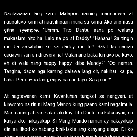
Nagtawanan lang kami. Matapos naming magshower at
nagpatuyo kami at nagsihigaan muna sa kama. Ako ang nasa
gitna syempre. "Uhmm, Tito Dante, sana po walang
makaalam nito ha. Lalo na po si Daddy." "Hahaha! Sa tingin
mo ba sasabihin ko sa daddy mo to? Bakit ko naman
gagawin yun eh di gyera na! Malamang baka lumayo pa kayo,
eh di wala nang happy happy, diba Mandy?" "Oo naman.
Tangina, dapat nga kaming dalawa lang eh, nakihati ka pa,
haha. Pero ayos lang, enjoy naman tayo. Sarap no?"
At nagtawanan kami. Kwentuhan tungkol sa nangyari, at
kinwento na rin ni Mang Mando kung paano kami nagsimula.
Mas naging at ease ako lalo kay Tito Dante, sa katunayan, sa
kanya ako nakayakap. Si Mang Mando naman ay nakayakap
din sa likod ko habang kinikiskis ang kanyang alaga. Di ko