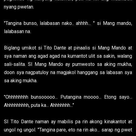
nyang pwetan.
"Tangina bunso, lalabasan nako.. ahhhh... " si Mang mando,
lalabasan na.
Biglang umikot si Tito Dante at pinaalis si Mang Mando at
sya naman ang agad agad na kumantot ulit sa sakin, walang
sali-salita. SI Mang Mando ay pumwesto sa aking mukha,
doon sya nagpatuloy na magjakol hanggang sa labasan sya
sa aking mukha.
"Ohhhhhhhh bunsooooo... Putangina moooo... Etong sayo...
Ahhhhhhhhh, puta ka... Ahhhhhhh..."
SI Tito Dante naman ay mabilis pa rin akong kinakantot at
ungol ng ungol. "Tangina pare, eto na rin ako... sarap ng pwet