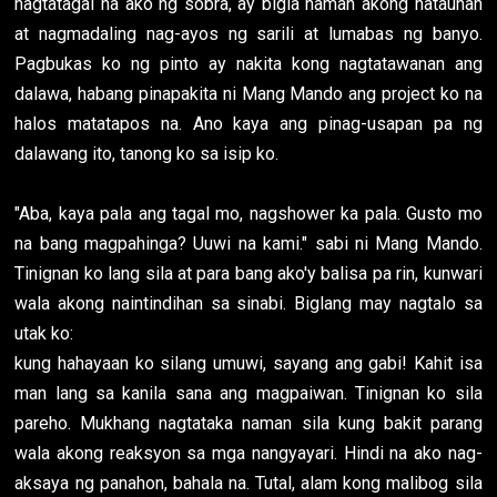
nagtatagal na ako ng sobra, ay bigla naman akong natauhan
at nagmadaling nag-ayos ng sarili at lumabas ng banyo.
Pagbukas ko ng pinto ay nakita kong nagtatawanan ang
dalawa, habang pinapakita ni Mang Mando ang project ko na
halos matatapos na. Ano kaya ang pinag-usapan pa ng
dalawang ito, tanong ko sa isip ko.
"Aba, kaya pala ang tagal mo, nagshower ka pala. Gusto mo
na bang magpahinga? Uuwi na kami." sabi ni Mang Mando.
Tinignan ko lang sila at para bang ako'y balisa pa rin, kunwari
wala akong naintindihan sa sinabi. Biglang may nagtalo sa
utak ko:
kung hahayaan ko silang umuwi, sayang ang gabi! Kahit isa
man lang sa kanila sana ang magpaiwan. Tinignan ko sila
pareho. Mukhang nagtataka naman sila kung bakit parang
wala akong reaksyon sa mga nangyayari. Hindi na ako nag-
aksaya ng panahon, bahala na. Tutal, alam kong malibog sila