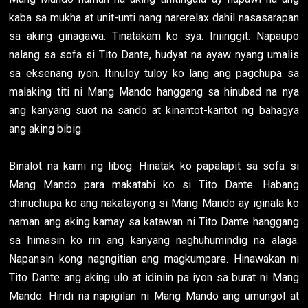
kaba sa mukha at unit-unti nang narerelax dahil nasasarapan
sa aking ginagawa. Tinatakam ko sya. Iniinggit. Napaupo
nalang sa sofa si Tito Dante, hudyat na ayaw nyang umalis
sa eksenang iyon. Itinuloy tuloy ko lang ang pagchupa sa
malaking titi ni Mang Mando hanggang sa hinubad na nya
ang kanyang suot na sando at kinantot-kantot ng bahagya
ang aking bibig.
Binalot na kami ng libog. Hinatak ko papalapit sa sofa si
Mang Mando para makatabi ko si Tito Dante. Habang
chinuchupa ko ang nakatayong si Mang Mando ay iginala ko
naman ang aking kamay sa katawan ni Tito Dante hanggang
sa himasin ko rin ang kanyang naghuhumindig na alaga.
Napansin kong nagngitian ang magkumpare. Hinawakan ni
Tito Dante ang aking ulo at idiniin pa iyon sa burat ni Mang
Mando. Hindi na napigilan ni Mang Mando ang umungol at