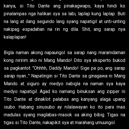
kanya, si Tito Dante ang pinakagwapo, kaya hindi ko
pinalampas nga halikan sya sa labi, laplap kung laplap. Buti
na lang at ilang segundo lang syang napatigil at unti-unting
nakipag espadahan na rin ng dila. Shit, ang sarap nya
kalaplapan!
Bigla naman akong napaungol sa sarap nang maramdaman
kong niririm ako ni Mang Mando! Dito sya eksperto bukod
sa pagkantot. "Ohhhh, Daddy Mando! Sige pa po, ang sarap
sarap nyan..." Napatingin si Tito Dante sa ginagawa ni Mang
Mando at siguro ay medyo nabigla na naman sya kaya
medyo napatigil. Agad ko namang binuksan ang zipper ni
Tito Dante at dinaklot palabas ang kanyang alaga upang
isubo. Habang sinusubo ay nilalawayan ko ito para mas
madulas syang maglabas-masok sa aking bibig. Tigas na
tigas si Tito Dante, nakapikit sya at marahang umuungol.