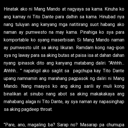
Hinatak ako ni Mang Mando at nagyaya sa kama. Kinuha ko
ang kamay ni Tito Dante para dalhin sa kama. Hinubad nya
nang tuluyan ang kanyang mga natitirang suot habang ako
naman ay pumwesto na may kama. Pinahiga ko sya para
komportable ko syang maserbisan. Si Mang Mando naman
ay pumwesto ulit sa aking likuran. Ramdam kong nag-ipon
sya ng laway para sa aking butas at paisa isa at dahan dahan
nyang ipinasok dito ang kanyang matabang daliri. "Ahhhh...
Ahhhh... " napatigil ako saglit sa pagchupa kay Tito Dante
upang namnamin ang marahang pagpasok ng daliri ni Mang
Mando. Nang maayos ko ang aking sarili ay muli kong
binalikan at sinubo nang abot sa aking makakakaya ang
mahabang alaga ni Tito Dante, ay sya naman ay napasinghap
sa aking pagdeep throat.
"Pare, ano, magaling ba? Sarap no? Masarap pa chumupa