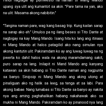
Hindi nagtagal ay pumwesto na naman si Mang Mando
upang sya ulit ang kumantot sa akin. "Pare tama na yan, ako
na ulit. Masama akong nabibitin."
"Tangina naman pare, wag kang basag trip. Kung kailan sarap
na sarap ako eh." Umulos pa ng ilang beses si Tito Dante at
nagbigay na kay Mang Mando. Isang hita ko lang ang itinaas
ni Mang Mando at halos patagilid ako nang simulan nya
akong kantutin ulit. Pakiramdam ko ay ang luwag luwag na ng
pwerta ko dahil halos wala na akong maramdamang sakit,
puro sarap na lang. Inilapit ni Mand Mando ang kanyang
katawan sa akin habang si Tito Dante naman ang nagpunta
sa banyo. Sinipsip ni Mang Mando ang aking utong at
pinaliguan ako ng halik sa leeg, sa tenga at sa labi. Para
akong babae. Nang lumabas si Tito Dante sa banyo ay nakita
nya ang aming paghahalikan habang nakahawak ako sa
mukha ni Mang Mando. Pakiramdam ko ay pinanood nya lang