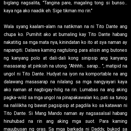
biglang nagsalita, "Tangina pare, magaling tong si bunso...
kaya nga ako naadik eh. Sige tikman mo rin."
Wala syang kaalam-alam na natikman na ni Tito Dante ang
chupa ko. Pumihit ako at bumaling kay Tito Dante habang
nakatitig sa mga mata nya, kinindatan ko ito at sya naman ay
napangiti. Dalawa kaming nagtulong para alisin ang butones
ng kanyang polo at dali-dali kong sinipsip ang kanyang
masasarap at pinkish na utong. "Ahhhh... sarap... ", matipid na
ungol ni Tito Dante. Hudyat na iyon na komportable na ang
dalawang masasarap na nilalang sa mga nangyayari kaya
ako naman at nagbigay-hilig na rin. Lumabas na ang aking
pagka-wild sa mga ungol na pinapakawalan ko, pati sa tunog
na nalilikha ng bawat pagsipsip at pagdila ko sa katawan ni
Tito Dante. Si Mang Mando naman ay nagsasalsal habang
hinuhubad na rin ang aking mga suot. Para kaming
mauubusan ng oras. Sa mga barkada ni Daddy, bukod sa