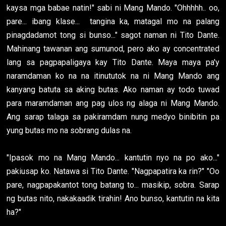
kaysa mga babae natin!" sabi ni Mang Mando. "Ohhhhh.. oo,
pare... ibang klase... tangina ka, matagal mo na palang
pinagdadamot tong si bunso..." sagot naman ni Tito Dante.
Mahinang tawanan ang sumunod, pero ako ay concentrated
lang sa pagpapaligaya kay Tito Dante. Maya maya pa'y
naramdaman ko na na itinututok na ni Mang Mando ang
kanyang batuta sa aking butas. Ako naman ay todo tuwad
para maramdaman ang pag ulos ng alaga ni Mang Mando.
Ang sarap talaga sa pakiramdam nung medyo binibitin pa
yung butas mo na sobrang dulas na.
"Ipasok mo na Mang Mando... kantutin nyo na po ako..."
pakiusap ko. Natawa si Tito Dante. "Nagpapatira ka rin?" "Oo
pare, nagpapakantot tong batang to... masikip, sobra. Sarap
ng butas nito, nakakaadik tirahin! Ano bunso, kantutin na kita
ha?"