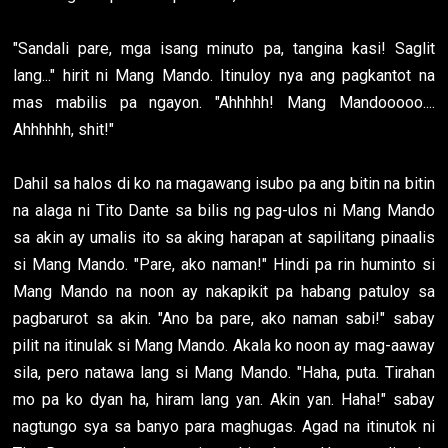
"Sandali pare, mga isang minuto pa, tangina kasi! Saglit
lang..." hirit ni Mang Mando. Itinuloy nya ang pagkantot na
mas mabilis pa ngayon. "Ahhhhh! Mang Mandooooo....
Ahhhhhh, shit!"
Dahil sa halos di ko na magawang isubo pa ang bitin na bitin
na alaga ni Tito Dante sa bilis ng pag-ulos ni Mang Mando
sa akin ay umalis ito sa aking harapan at sapilitang pinaalis
si Mang Mando. "Pare, ako naman!" Hindi pa rin huminto si
Mang Mando na noon ay nakapikit pa habang patuloy sa
pagbarurot sa akin. "Ano ba pare, ako naman sabi!" sabay
pilit na itinulak si Mang Mando. Akala ko noon ay mag-aaway
sila, pero natawa lang si Mang Mando. "Haha, puta. Tirahan
mo pa ko dyan ha, hiram lang yan. Akin yan. Haha!" sabay
nagtungo sya sa banyo para maghugas. Agad na itinutok ni