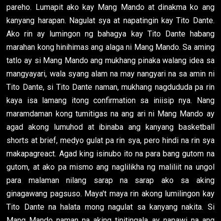
pareho. Lumapit ako kay Mang Mando at dinakma ko ang
kanyang harapan. Nagulat sya at napatingin kay Tito Dante.
Ako rin ay lumingon ng bahagya kay Tito Dante habang
marahan kong hinihimas ang alaga ni Mang Mando. Sa aming
tatlo ay si Mang Mando ang mukhang pinaka walang idea sa
mangyayari, wala syang alam na may nangyari na sa amin ni
Tito Dante, si Tito Dante naman, mukhang nagdududa pa rin
kaya isa lamang itong confirmation sa iniisip nya. Nang
maramdaman kong tumitigas na ang ari ni Mang Mando ay
agad akong lumuhod at ibinaba ang kanyang basketball
shorts at brief, medyo gulat pa rin sya, pero hindi na rin sya
makapagreact. Agad king isinubo ito na para bang gutom na
gutom, at ako pa mismo ang naglilikha ng maliliit na ungol
para malaman nilang sarap na sarap ako sa aking
ginagawang pagsuso. Maya't maya rin akong lumilingon kay
Tito Dante na halata mong nagulat sa kanyang nakita. Si
Mang Mando naman na aking tinitingala ay napawi na ang