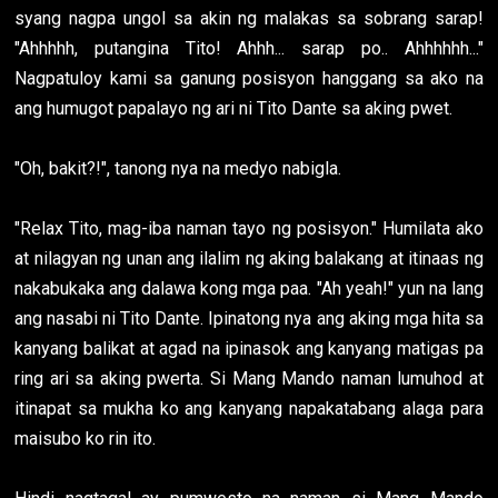
syang nagpa ungol sa akin ng malakas sa sobrang sarap!
"Ahhhhh, putangina Tito! Ahhh... sarap po.. Ahhhhhh..."
Nagpatuloy kami sa ganung posisyon hanggang sa ako na
ang humugot papalayo ng ari ni Tito Dante sa aking pwet.
"Oh, bakit?!", tanong nya na medyo nabigla.
"Relax Tito, mag-iba naman tayo ng posisyon." Humilata ako
at nilagyan ng unan ang ilalim ng aking balakang at itinaas ng
nakabukaka ang dalawa kong mga paa. "Ah yeah!" yun na lang
ang nasabi ni Tito Dante. Ipinatong nya ang aking mga hita sa
kanyang balikat at agad na ipinasok ang kanyang matigas pa
ring ari sa aking pwerta. Si Mang Mando naman lumuhod at
itinapat sa mukha ko ang kanyang napakatabang alaga para
maisubo ko rin ito.