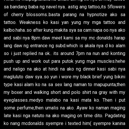
sa bandang baba ng navel nya.. astig ang tattoo,its 5flowers
of cherry blossoms..basta parang na hypnotize ako sa
tattoo. Weakness ko kasi yan yung my mga tattoo and
kalbo.haha..so after kung makita sya sa cam napa oo nya ako
and sabi nya 8pm daw meet kami sa my mc donalds harap
lang daw ng entrance ng subd.which is akala nya d ko alam
so i just replied na ok.. its around 7pm na nun and konting
push up and work out para putok yung mga muscles.hehe
and naligo na ako at hindi na ako ng dinner kasi sabi nya
magluluto daw sya..so yun i wore my black brief yung bikini
type kasi alam ko na sa sex lang naman to mapupunta,then
my boxer and walking short and polo shirt na gray with my
eyeglasses..medyo malabo na kasi mata ko. Then i put
some perfume,then umalis na ako. Ayaw ko naman maging
late kasi nga natuto na ako maging on time dito. Pagdating
ko nang mcdonalds syempre i texted him( syempre kanina