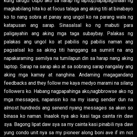
kung tarugo. Uupo ako sa harap ng laptop,napapagitnaan ng
magkabilang hita ko at focus talaga ang aking titi at binabayo
ko to nang sobra at panay ang ungol ko na parang wala ng
katapusan ang sarap. Sinasalsal ko ng mabuti para
paligayahin ang aking mga taga subaybay. Palakas ng
palakas ang ungol ko at pabilis ng pabilis naman ang
pagsalsal ko sa aking titi hanggang sa sumirit na ang
napakaraming semilya na tumilapun din sa harap nang aking
laptop. Sarap na sarap ako at sa sobrang sarap nangalay ang
aking mga kamay at nanghina. Andaming magagandang
feedbacks and they follow me kaya medyo marami na silang
followers ko. Habang nagpapahinga ako,nagbbrowse ako ng
mga messages, napansin ko na my isang sender dun na
almost hundreds ang senend nyang messages sa aken so
binasa ko naman. Inaalok nya ako kasi taga cainta rin daw
sya. Bagong lipat daw sya sa my cainta kasi pinabili nya daw
yung condo unit nya sa my pioneer along boni ave if im not