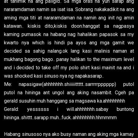
at tahimik na ang paligid.. Sa mga oras na yun sarap ang
nararamdaman namin sa isat isa. Sobrang nakakadikit na ang
aming mga titi at nararamdaman na namin ang init ng amin
katawan.. kiskis dito,kiskis doon.hanggat sa nagpasya
kaming pumasok na habang nag hahalikan papasok sa my
kwarto nya which is hindi pa ayos ang mga gamit we
decided sa sahig nalang.ok lang kasi malinis naman at
mukhang bagong bago.. panay halikan to the maximum level
and i decided to take off my polo shirt kasi mainit na and i
was shocked kasi sinuso nya ng napakasarap..
Me: napasigaw(ahhhhhhh.shiiiiittttt..sarrrrrpppppp) putol
putol na hininga ant ungol ang aking nasambit. Cgeh pa
gerald susuhin muh hanggang sa magsawa ka.ahhhhhhhh
Gerald: yessssss i will.ahhhhhhh.sabay buntong
hininga..shittt..sarapp muh...fuck..ahhhhhhhh.hhmmmm
Habang sinusoso nya ako busy naman ang aking mga kamay