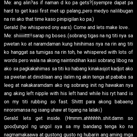
Me: ang alin?as if naman d ko pa gets?(syempre dapat pa
hard to get kasi first met up palang.,pero medyo nalilibugan
na rin ako that time kaso pinipigilan ko pa.)
Gerald: (he whispered ony ears). Come and lets make love..
Me: shiiiiittt!!sarap ng boses..(sobrang tigas na ng titi nya sa
pwetan ko at naramdaman kung hinihimas nya na rin ang titi
ko hanggat sa tumigas na rin toh, he whispered with lots of
words pero wala na akong naintindihan kasi sobrang libog na
ako sa pagkakahimas sa titi ko habang kinakasjot kadjot ako
sa pwetan at dinidilaan ang ilalim ng akin tenga at pababa sa
leeg at nakakaramdam ako ng sobrang init ng hawakan nya
ang aking left nipple with his left hand while his ryt hand is
on my titi rubbing so fast. Shittt para akong babaeng
niroromansa ng isang uhaw at tigang na lalaki.)
Gerald: lets get inside. (Hmmm..ahhhhhh..shit.damn so
good)ungol ng ungol sya sa my bandang tenga ko na
nagmamakaawa at gustong gusto ng hubarin ang aming mga