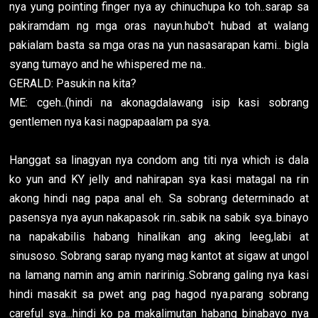
nya yung pointing finger nya ay chinuchupa ko toh..sarap sa
pakiramdam ng mga oras nayun.hubo't hubad at walang
pakialam basta sa mga oras na yun nasasarapan kami.. bigla
syang tumayo and he whispered me na..
GERALD: Pasukin na kita?
ME: cgeh..(hindi na akonagdalawang isip kasi sobrang
gentlemen nya kasi nagpapaalam pa sya.
Hanggat sa linagyan nya condom ang titi nya which is dala
ko yun and KY jelly and nahirapan sya kasi matagal na rin
akong hindi nag papa anal eh. Sa sobrang determinado at
pasensya nya ayun nakapasok rin..sabik na sabik sya..binayo
na napakabilis habang hinalikan ang aking leeg,labi at
sinusoso. Sobrang sarap nyang mag kantot at sigaw at ungol
na lamang namin ang amin naririnig..Sobrang galing nya kasi
hindi masakit sa pwet ang pag hagod nya.parang sobrang
careful sya...hindi ko pa makalimutan habang binabayo nya