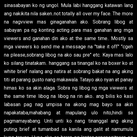
sinasabayan ko ng ungol. Mula labi hanggang katawan lang
ang nakikita nila saken..not totally all over my face. The more
na nagvview mas ginaganahan ako. Sobrang libog at
sabayan pa ng konting acting para mas ganahan ang mga
viewers and ganahan din ako at the same time.. Mostly sa
mga viewers ko send me a message na "take it off" "cgeh
na please,sobrang libog na ako sau pre" etc. Kaya mas lalo
ko silang tinatakam.. hanggang sa tinangal ko na boxer ko at
white brief nalang ang natira at sobrang bakat na ang aking
titi at parang gusto nang makawala. Tatayo ako nyan at panay
himas ko sa akin alaga. Sobra ng libog ng mga viewers at
the same time libog na libog na rin ako.. ang bilis ko kasi
labasan pag nag umpisa na akong mag bayo sa akin
napakataba,mahabang at mapulang ulo nito,hindi sa
pagmamayabang. Unti unti ko nang tinanggal ang aking
puting brief at tumanbad sa kanila ang galit at namumula