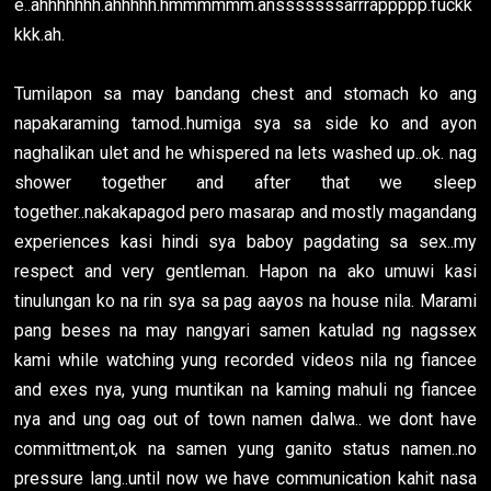
e..ahhhhhhh.ahhhhh.hmmmmmm.ansssssssarrrappppp.fuckk
kkk.ah.
Tumilapon sa may bandang chest and stomach ko ang
napakaraming tamod..humiga sya sa side ko and ayon
naghalikan ulet and he whispered na lets washed up..ok. nag
shower together and after that we sleep
together..nakakapagod pero masarap and mostly magandang
experiences kasi hindi sya baboy pagdating sa sex..my
respect and very gentleman. Hapon na ako umuwi kasi
tinulungan ko na rin sya sa pag aayos na house nila. Marami
pang beses na may nangyari samen katulad ng nagssex
kami while watching yung recorded videos nila ng fiancee
and exes nya, yung muntikan na kaming mahuli ng fiancee
nya and ung oag out of town namen dalwa.. we dont have
committment,ok na samen yung ganito status namen..no
pressure lang..until now we have communication kahit nasa