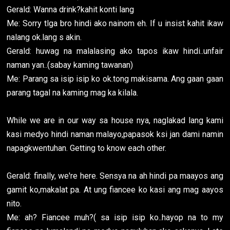
Gerald: Wanna drink?kahit konti lang
Me: Sorry tlga bro hindi ako nainom eh. If u insist kahit ikaw
nalang ok.lang s akin.
Gerald: huwag na malalasing ako tapos ikaw hindi..unfair
naman yan..(sabay kaming tawanan)
Me: Parang sa isip isip ko ok.tong makisama. Ang gaan gaan
parang tagal na kaming mag ka kilala.
While we are in our way sa house nya, naglakad lang kami
kasi medyo hindi naman malayo,papasok ksi jan dami namin
napagkwentuhan. Getting to know each other.
Gerald: finally, we're here. Sensya na ah hindi pa maayos ang
gamit ko,makalat pa. At ung fiancee ko kasi ang mag aayos
nito.
Me: ah? Fiancee muh?( sa isip isip ko..hayop na to my