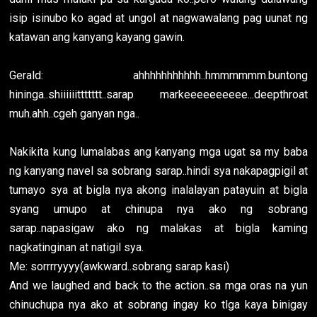
isip isinubo ko agad at ungol at nagwawalang pag uunat ng
katawan ang kanyang kayang gawin.
Gerald: ahhhhhhhhhhh..hmmmmmm.buntong
hininga..shiiiiiittttttt..sarap markeeeeeeeeee...deepthroat
muh.ahh..cgeh ganyan nga..
Nakikita kung lumalabas ang kanyang mga ugat sa my baba
ng kanyang navel sa sobrang sarap..hindi sya nakapagpigil at
tumayo sya at bigla nya akong inalalayan patayuin at bigla
syang umupo at chinupa nya ako ng sobrang
sarap..napasigaw ako ng malakas at bigla kaming
nagkatinginan at natigil sya.
Me: sorrrryyyy(awkward..sobrang sarap kasi)
And we laughed and back to the action..sa mga oras na yun
chinuchupa nya ako at sobrang ingay ko tlga kaya binigay