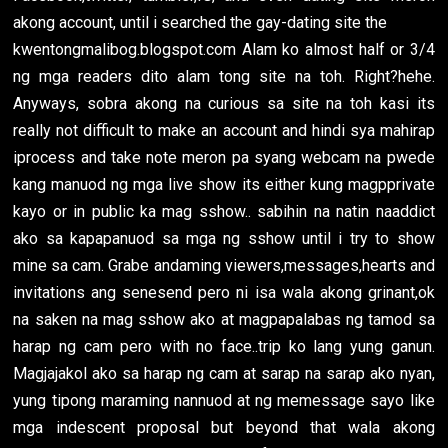
akong account, until i searched the gay-dating site the
kwentongmalibog.blogspot.com Alam ko almost half or 3/4
ng mga readers dito alam tong site na toh. Right?hehe.
Anyways, sobra akong na curious sa site na toh kasi its
really not difficult to make an account and hindi sya mahirap
iprocess and take note meron pa syang webcam na pwede
kang manuod ng mga live show its either kung magpprivate
kayo or in public ka mag sshow.. sabihin na natin naaddict
ako sa kapapanuod sa mga ng sshow until i try to show
mine sa cam. Grabe andaming viewers,messages,hearts and
invitations ang senesend pero ni isa wala akong grinant,ok
na saken na mag sshow ako at magpapalabas ng tamod sa
harap ng cam pero with no face..trip ko lang yung ganun.
Magjajakol ako sa harap ng cam at sarap na sarap ako nyan,
yung tipong maraming nannuod at ng memessage sayo like
mga indescent proposal but beyond that wala akong