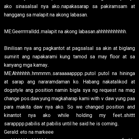
ako sinasalsal nya ako..napakasarap sa pakiramsam at
hanggang sa malapit na akong labasan.
ME:Geerrrrralldd..malapit na akong labasan.ahhhhhhhhhhh.
Binilisan nya ang pagkantot at pagsalsal sa akin at biglang
sumirit ang napakarami kung tamod sa may floor at sa
kanyang mga kamay..
ME:Ahhhhhh..hmmmm..saraaaaapppp..putol putol na hininga
at sarap ang nararamdaman ko. Habang nakatalikod at
dogstyle ang position namin bigla sya ng request na mag
change pos.daw.yung magkaharap kami with v daw yung paa
para makita daw nya ako. So we changed position and
kinantot nya ako while holding my feet..shittt
sarapppp.pabilis at pabilis until he said he is coming..
Gerald: eto na markeee