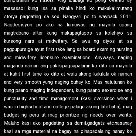
uumpisahan ko na.lols. Ang ibabagi ko pong kwento ay
masasabi kung isa sa pinaka hindi ko makakalimutang
storya pagdating sa sex. Nangyari po to wayback 2011.
Nagdesisyon po ako na lumuwas ng maynila upang
magtrabaho after kung makapagtapos sa kolehiyo sa
kursong nars at midwifery. Sa awa ng diyos at sa
pagpupursige ayun first take lang sa board exam ng nursing
and midwifery licensure examinations. Anyways, naging
maganda naman ang pakikipagsapalaran ko dito sa maynila
at kahit first time ko dito at wala akong kakilala ok naman
and very smooth yung naging buhay ko. Mas natutunan ko
kung paano maging independent, kung paano eexercise ang
punctuality and time management (kasi eversince when i
was in highschool and college palage akong late.haha), mag
budget ng pera at mag prioritize ng needs over wants.
Maluho kasi ako pagdating sa damit,gadgets etc.nasanay
kasi sa mga material na bagay na pinapadala ng nanay ko