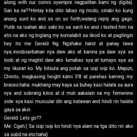
along with our convo syempre nagpalitan kami ng digita).
San ka na??Hintay kita dito labas ng mcdo, sinabi ko kung
anung suot ko and so on so forth,walang reply ang gago.
Putik na isahan ako sabi ko sa sarili ko and i texted him na
alis na ako ng biglang my kumalabit sa likod ko at pagtingin
hey its me Gerald Ng. Ngshake hand at panay tawa
nya..inoobserbahan nya daw ako at kanina pa daw sya sa
loob at ng magtxt daw ako lumabas sya at tumayo sya sa
my likuran ko. My hitsura ang potah sa isip isip ko. Maputi,
Chinito, magkasing height kami 5'8 at parehas kaming my
braces.haha. mukhang may kaya sa buhay kasi halata sa aura
nya and sobrang kinis at d muh aakalain na my femenine
side sya kasi muscular din ang katawan and hindi rin halata
gaya sa akin.
Gerald: Lets go??
Me: Cgeh.( Sa isip isip ko hindi nya alam na tga dito rin ako
sa subd na eto.haha)