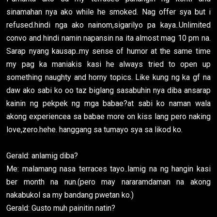
sinamahan nya ako while he smoked. Nag offer sya but i
refused.hindi nga ako nainom,sigarilyo pa kaya..Unlimited
convo and hindi namin napansin na ita almost mag 10 pm na.
Sarap nyang kausap..my sense of humor at the same time
my pag ka maniakis kasi he always tried to open up
something naughty and horny topics. Like kung ng ka gf na
daw ako sabi ko oo taz biglang sasabuhin nya diba ansarap
kainin ng pekpek ng mga babae?at sabi ko naman wala
akong experiencea sa babae more on kiss lang pero naking
love,zero.hehe. hanggang sa tumayo sya sa likod ko.
Gerald: anlamig diba?
Me: malamang nasa terraces tayo..lamig na ng hangin kasi
ber month na nun.(pero may nararamdaman na akong
nakabukol sa my bandang pwetan ko.)
Gerald: Gusto muh painitin natin?