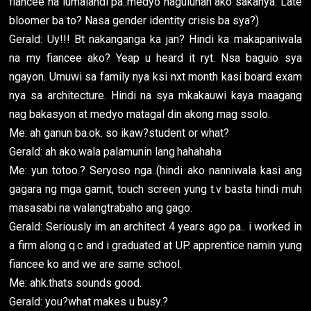
fiancee na lumalandi pa..medyo naguluhan ako sakanya. Late
bloomer ba to? Nasa gender identity crisis ba sya?)
Gerald: Uy!!! Bt nakanganga ka jan? Hindi ka makapaniwala
na my fiancee ako? Yeap u heard it ryt. Nsa baguio sya
ngayon. Umuwi sa family nya ksi nxt month kasi board exam
nya sa architecture. Hindi na sya mkakauwi kaya maagang
nag bakasyon at medyo matagal din akong mag ssolo.
Me: ah ganun ba.ok. so ikaw?student or what?
Gerald: ah ako.wala palamunin lang.hahahaha
Me: yun totoo.? Seryoso nga..(hindi ako nanniwala kasi ang
gagara ng mga gamit, touch screen yung t.v basta hindi muh
masasabi na walangtrabaho ang gago.
Gerald: Seriously im an architect 4 years ago pa.. i worked in
a firm along q.c and i graduated at UP. apprentice namin yung
fiancee ko and we are same school.
Me: ahk.thats sounds good.
Gerald: you?what makes u busy.?