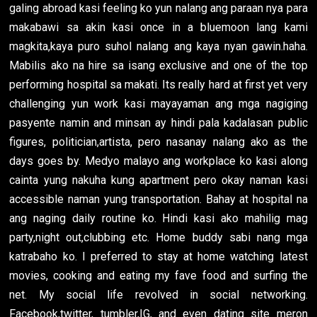
galing abroad kasi feeling ko yun nalang ang paraan nya para
makabawi sa akin kasi once in a bluemoon lang kami
magkita,kaya puro suhol nalang ang kaya nyan gawin.haha.
Mabilis ako na hire sa isang exclusive and one of the top
performing hospital sa makati. Its really hard at first yet very
challenging yun work kasi mayayaman ang mga nagiging
pasyente namin and minsan ay hindi pala kadalasan public
figures, politician,artista, pero nasanay nalang ako as the
days goes by. Medyo malayo ang workplace ko kasi along
cainta yung nakuha kung apartment pero okay naman kasi
accessible naman yung transportation. Bahay at hospital na
ang naging daily routine ko. Hindi kasi ako mahilig mag
party,night out,clubbing etc. Home buddy sabi nang mga
katrabaho ko. I preferred to stay at home watching latest
movies, cooking and eating my fave food and surfing the
net. My social life revolved in social networking.
Facebook,twitter, tumbler,IG, and even dating site meron