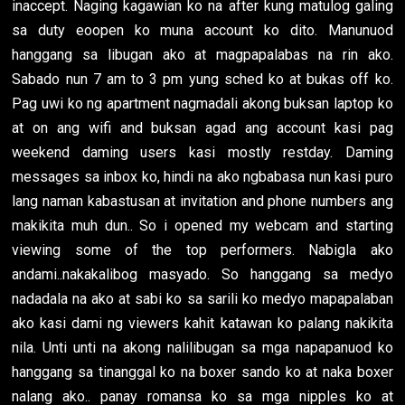
inaccept. Naging kagawian ko na after kung matulog galing
sa duty eoopen ko muna account ko dito. Manunuod
hanggang sa libugan ako at magpapalabas na rin ako.
Sabado nun 7 am to 3 pm yung sched ko at bukas off ko.
Pag uwi ko ng apartment nagmadali akong buksan laptop ko
at on ang wifi and buksan agad ang account kasi pag
weekend daming users kasi mostly restday. Daming
messages sa inbox ko, hindi na ako ngbabasa nun kasi puro
lang naman kabastusan at invitation and phone numbers ang
makikita muh dun.. So i opened my webcam and starting
viewing some of the top performers. Nabigla ako
andami..nakakalibog masyado. So hanggang sa medyo
nadadala na ako at sabi ko sa sarili ko medyo mapapalaban
ako kasi dami ng viewers kahit katawan ko palang nakikita
nila. Unti unti na akong nalilibugan sa mga napapanuod ko
hanggang sa tinanggal ko na boxer sando ko at naka boxer
nalang ako.. panay romansa ko sa mga nipples ko at