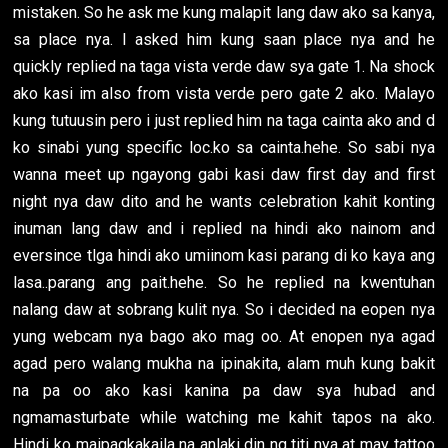
mistaken. So he ask me kung malapit lang daw ako sa kanya,
sa place nya. I asked him kung saan place nya and he
quickly replied na taga vista verde daw sya gate 1. Na shock
ako kasi im also from vista verde pero gate 2 ako. Malayo
kung tutuusin pero i just replied him na taga cainta ako and d
ko sinabi yung specific loc.ko sa cainta.hehe. So sabi nya
wanna meet up ngayong gabi kasi daw first day and first
night nya daw dito and he wants celebration kahit konting
inuman lang daw and i replied na hindi ako nainom and
eversince tlga hindi ako umiinom kasi parang di ko kaya ang
lasa..parang ang pait.hehe. So he replied na kwentuhan
nalang daw at sobrang kulit nya. So i decided na eopen nya
yung webcam nya bago ako mag oo. At enopen nya agad
agad pero walang mukha na ipinakita, alam muh kung bakit
na pa oo ako kasi kanina pa daw sya hubad and
ngmamasturbate while watching me kahit tapos na ako.
Hindi ko maipagkakaila na anlaki din ng titi nya at may tattoo