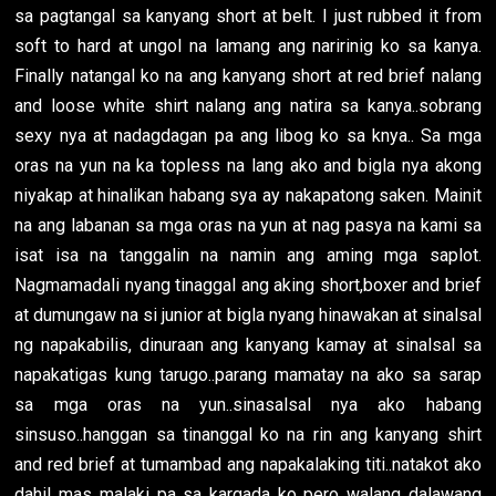
sa pagtangal sa kanyang short at belt. I just rubbed it from
soft to hard at ungol na lamang ang naririnig ko sa kanya.
Finally natangal ko na ang kanyang short at red brief nalang
and loose white shirt nalang ang natira sa kanya..sobrang
sexy nya at nadagdagan pa ang libog ko sa knya.. Sa mga
oras na yun na ka topless na lang ako and bigla nya akong
niyakap at hinalikan habang sya ay nakapatong saken. Mainit
na ang labanan sa mga oras na yun at nag pasya na kami sa
isat isa na tanggalin na namin ang aming mga saplot.
Nagmamadali nyang tinaggal ang aking short,boxer and brief
at dumungaw na si junior at bigla nyang hinawakan at sinalsal
ng napakabilis, dinuraan ang kanyang kamay at sinalsal sa
napakatigas kung tarugo..parang mamatay na ako sa sarap
sa mga oras na yun..sinasalsal nya ako habang
sinsuso..hanggan sa tinanggal ko na rin ang kanyang shirt
and red brief at tumambad ang napakalaking titi..natakot ako
dahil mas malaki pa sa kargada ko..pero walang dalawang