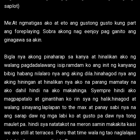
saplot)
Me:At ngmatigas ako at eto ang gustong gusto kung part
ang foreplaying. Sobra akong nag eenjoy pag ganito ang
ginagawa sa akin.
Bigla nya akong pinaharap sa kanya at hinalikan ako ng
walang pagdadalawang isip.ramdam ko ang init ng kanyang
bibig habang nilalaro nya ang aking dila..hinahagod nya ang
aking hiningan at hinalikan nya ako na parang mamatay na
ako dahil hindi na ako makahinga. Syempre hindi ako
magpapatalo at ginantihan ko rin sya ng halik.hinagod at
walang sinayang.laplapan to the max at panay sabi nya na
ang sarap daw ng mga labi ko at gusto pa daw nya tong
maulet pa.. hindi sya natatakot na meron samin makakita kasi
we are still at terraces. Pero that time wala ng tao naglalajas