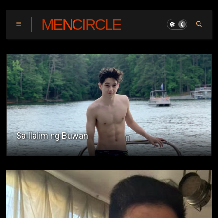
MENCIRCLE
Matalik Na Magkaibigan