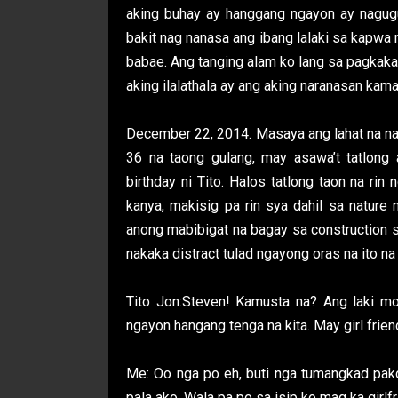
aking buhay ay hanggang ngayon ay nagug
bakit nag nanasa ang ibang lalaki sa kapwa 
babae. Ang tanging alam ko lang sa pagkaka
aking ilalathala ay ang aking naranasan kama
December 22, 2014. Masaya ang lahat na nag
36 na taong gulang, may asawa’t tatlong
birthday ni Tito. Halos tatlong taon na rin 
kanya, makisig pa rin sya dahil sa natur
anong mabibigat na bagay sa construction si
nakaka distract tulad ngayong oras na ito na
Tito Jon:Steven! Kamusta na? Ang laki mo 
ngayon hangang tenga na kita. May girl frie
Me: Oo nga po eh, buti nga tumangkad pako
pala ako. Wala pa po sa isip ko mag ka girl