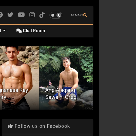
SEARCH
t
Chat Room
g Alagang
Ang Kuya Bryan
Kay Tagal Kan
wa ni Greg
Ko
Hinintay
Follow us on Facebook