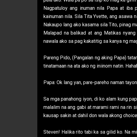
Nagpatuloy ang inuman nila Papa at iba 
kainuman nila. Sila Tita Yvette, ang asawa n
Nakaupo lang ako kasama sila Tito, pinag 
Malapad na balikad at ang Matikas nyang t
nawala ako sa pag kakatitig sa kanya ng ma
Pareng Pido, (Pangalan ng aking Papa) tatan
tinatamaan na ata ako ng iniinom natin. Haha
Papa: Ok lang yan, pare-pareho naman tayong 
Sa mga panahong iyon, di ko alam kung papan
malalim na ang gabi at marami rami na rin s
kausap sakin at dahil don wala akong choice
Steven! Halika rito tabi ka sa gilid ko. Na