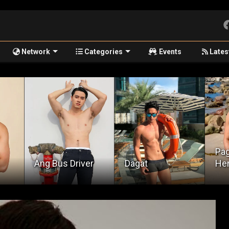
Network
Categories
Events
Lates
Pagnanasa Kay
An
er
Dagat
Henry
Sa