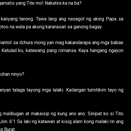
gamatis yang Tite mo! Nakatira ka na ba?
 kanyang tanong. Tawa lang ang nasagot ng aking Papa sa
 totoo na wala pa akong karanasan sa ganong bagay.
mantot sa itchura mong yan mag kakandarapa ang mga babae
 Katulad ko, katawang pang romansa. Kaya hangang ngayon
kohan ninyo?
nyan talaga tayong mga lalaki. Kailangan tumitikim tayo ng
 malibugan at makaisip ng kung ano ano. Sinipat ko si Tito
Jon. 6’1 Sa laki ng katawan at kisig alam kong malaki rin ang
g Burat.