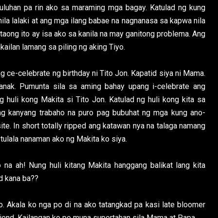
uluhan pa rin ako sa maraming mga bagay. Katulad ng kung
nila lalaki at ang mga ilang babae na nagnanasa sa kapwa nila
taong ito ay isa ako sa kanila na may ganitong problema. Ang
kailan lamang sa piling ng aking Tiyo.
 ce-celebrate ng birthday ni Tito Jon. Kapatid siya ni Mama.
 anak. Pumunta sila sa aming bahay upang i-celebrate ang
ng huli kong Makita si Tito Jon. Katulad ng huli kong kita sa
e ng kanyang trabaho na puro pag bubuhat ng mga kung ano-
te. In short totally ripped ang katawan nya na talaga namang
 tulala nanaman ako ng Makita ko siya.
na ah! Nung huli kitang Makita hanggang balikat lang kita
nd kana ba??
. Akala ko nga po di na ako tatangkad pa kasi late bloomer
friend. Kailangan ko po muna suportahan sila Mama at Papa.