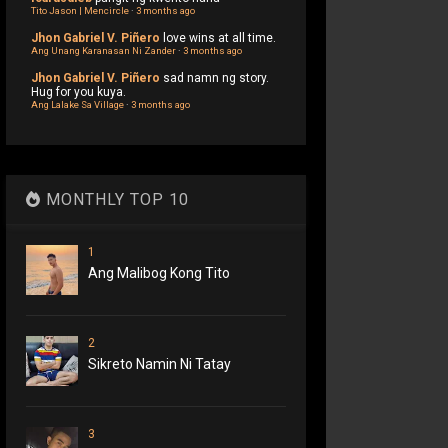
Tito Jason | Mencircle
·
3 months ago
Jhon Gabriel V. Piñero
love wins at all time.
Ang Unang Karanasan Ni Zander
·
3 months ago
Jhon Gabriel V. Piñero
sad namn ng story.
Hug for you kuya.
Ang Lalake Sa Village
·
3 months ago
MONTHLY TOP 10
1
Ang Malibog Kong Tito
2
Sikreto Namin Ni Tatay
3