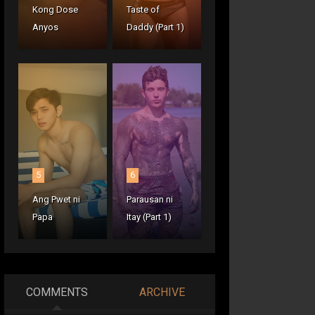
Kong Dose
Taste of
Anyos
Daddy (Part 1)
5
6
Ang Pwet ni
Parausan ni
Papa
Itay (Part 1)
COMMENTS
ARCHIVE