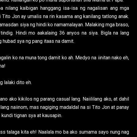
pa nilang kaibigan hanggang isa-isa ng nagalisan ang mga
i Tito Jon ay umalis na rin kasama ang kanilang tatlong anak.
mamasdan siya ng hindi ko namamalayan. Malaking mga braso,
indig. Hindi mo aakalaing 36 anyos na siya. Bigla na lang
g hubad sya ng pang itaas na damit.
galin ko na muna tong damit ko ah. Medyo na iinitan nako eh,
ha!
lalaki dito eh.
o ako kikilos ng parang casual lang. Naiililang ako, at dahil
ilang naiinom, mas nagiging madaldal na si Tito Jon at panay
 kundi tignan sya at kausapin.
 miss talaga kita eh! Naalala mo ba ako sumama sayo nung nag