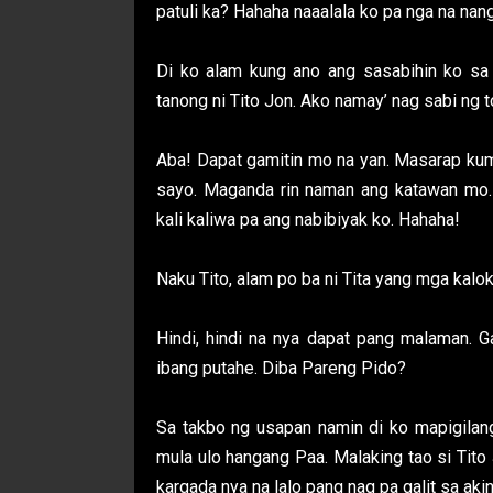
patuli ka? Hahaha naaalala ko pa nga na nan
Di ko alam kung ano ang sasabihin ko sa
tanong ni Tito Jon. Ako namay’ nag sabi ng
Aba! Dapat gamitin mo na yan. Masarap ku
sayo. Maganda rin naman ang katawan mo.
kali kaliwa pa ang nabibiyak ko. Hahaha!
Naku Tito, alam po ba ni Tita yang mga kalo
Hindi, hindi na nya dapat pang malaman. Ga
ibang putahe. Diba Pareng Pido?
Sa takbo ng usapan namin di ko mapigilang
mula ulo hangang Paa. Malaking tao si Tito 
kargada nya na lalo pang nag pa galit sa akin