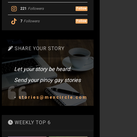
221
Followers
Follow
7
Followers
Follow
SHARE YOUR STORY
Let your story be heard.
Send your pinoy gay stories
-
stories@mencircle.com
WEEKLY TOP 6