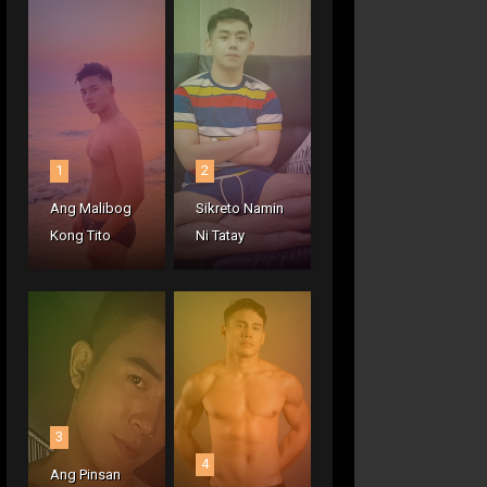
1
2
Ang Malibog
Sikreto Namin
Kong Tito
Ni Tatay
3
4
Ang Pinsan