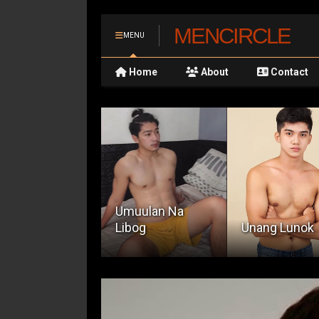
MENCIRCLE
MENU
Home
About
Contact
Umuulan Na
Libog
Unang Lunok
Ang Bus Driv