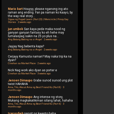
Mario kart
Houyyy, please nganong ing ato
raman ang ending. Fan pa naman ko kaayo, by
the way real story...
Sigaw ng Pugad Lawin (Part 23) | Mencircle | Pinoy Gay
Stories
·
2 weeks ago
jun umbok
San kaya pede maka nood ng
ganyan ganyan fantasy ko eh hehe may
lumalaspag sakin na 25 yo plus na...
Ang Batang Bading na si Angel
·
2 weeks ago
Jayjay
Nag bebenta kapa?
Ang Batang Bading na si Angel
·
2 weeks ago
Cerjayy
Kamusta naman? May naka trip ka na
dyan?
Cinehan sa Market Place
·
2 weeks ago
Nick
Nag work ako dyan as porter e
Cinehan sa Market Place
·
3 weeks ago
Jensen Dimaupo
Grabe sunod sunod ung plot
twist HAHAHA
Ama, Tito, Ako at Ama ng Best Friend Ko (Part 8)
·
3
months ago
Jensen Dimaupo
Ang intense ng story,
Mukang magkakatikiman silang lahat, hahaha
Ama, Tito, Ako at Ama ng Best Friend Ko (Part 6)
·
3
months ago
Icarusdieb
pangit ng kwento haha