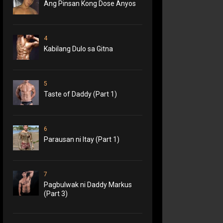
Ang Pinsan Kong Dose Anyos
4
Kabilang Dulo sa Gitna
5
Taste of Daddy (Part 1)
6
Parausan ni Itay (Part 1)
7
Pagbulwak ni Daddy Markus
(Part 3)