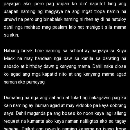
payagan ako, pero pag isipan ko din” naputol lang ang
usapan naming ng magyaya na ang mgat tropa namin na
umuwi na pero ung binabalak naming ni rhen ay di na natuloy
dahil nga mahirap mag paalam lalo nat mahigpit sila mama
sa akin.
Habang break time naming sa school ay nagyaya si Kuya
Mack na may handaan nga daw sa kanila sa darating na
sabado at birthday dawn g kanyang mama. Dahil naka close
ko agad ang mga kapatid nito at ang kanyang mama agad
naman ako pumayag.
Dumating na nga ang sabado at tulad ng nakagawin pag ka
kain naming ay inuman agad at may videoke pa kaya sobrang
saya. Dahil maganda pa ang boses ko noon kaya lagi silang
request na kumanta ako kaya naman naliligtas ako sa tagay
hehehe. Paikot ang pwesto naming kasama ng isang tropa