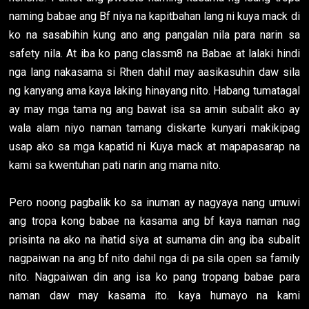
naming babae ang Bf niya na kapitbahan lang ni kuya mack di
ko na sasabihin kung ano ang pangalan nila para narin sa
safety nila. At iba ko pang classm8 na Babae at lalaki hindi
nga lang nakasama si Rhen dahil may aasikasuhin daw sila
ng kanyang ama kaya laking hinayang nito. Habang tumatagal
ay may mga tama ng ang bawat isa sa amin subalit ako ay
wala alam niyo naman tamang diskarte kunyari makikipag
usap ako sa mga kapatid ni Kuya mack at mapapasarap na
kami sa kwentuhan pati narin ang mama nito.
Pero noong pagbalik ko sa inuman ay nagyaya nang umuwi
ang tropa kong babae na kasama ang bf kaya naman nag
prisinta na ako na ihatid siya at sumama din ang iba subalit
nagpaiwan na ang bf nito dahil nga di pa sila open sa family
nito. Nagpaiwan din ang isa ko pang tropang babae para
naman daw may kasama ito. kaya humayo na kami