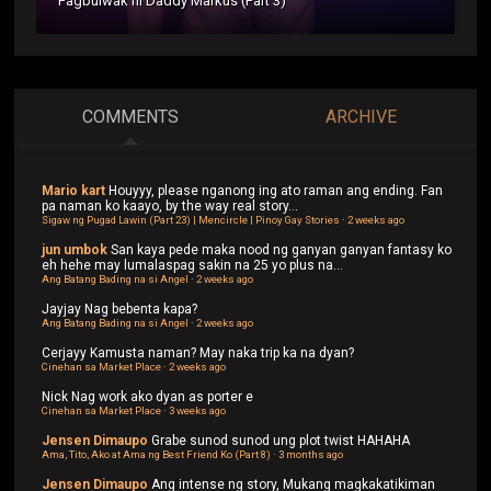
Pagbulwak ni Daddy Markus (Part 3)
COMMENTS
ARCHIVE
Mario kart
Houyyy, please nganong ing ato raman ang ending. Fan
pa naman ko kaayo, by the way real story...
Sigaw ng Pugad Lawin (Part 23) | Mencircle | Pinoy Gay Stories
·
2 weeks ago
jun umbok
San kaya pede maka nood ng ganyan ganyan fantasy ko
eh hehe may lumalaspag sakin na 25 yo plus na...
Ang Batang Bading na si Angel
·
2 weeks ago
Jayjay
Nag bebenta kapa?
Ang Batang Bading na si Angel
·
2 weeks ago
Cerjayy
Kamusta naman? May naka trip ka na dyan?
Cinehan sa Market Place
·
2 weeks ago
Nick
Nag work ako dyan as porter e
Cinehan sa Market Place
·
3 weeks ago
Jensen Dimaupo
Grabe sunod sunod ung plot twist HAHAHA
Ama, Tito, Ako at Ama ng Best Friend Ko (Part 8)
·
3 months ago
Jensen Dimaupo
Ang intense ng story, Mukang magkakatikiman