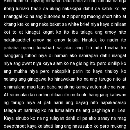
Sinimulan ko siyang himasin taas baba at nag simula na nga
itong lumaki base sa aking nakakapa dahil sa sabik ko ay
tinanggal ko na ang butones at zipper ng maong short nito at
kitang kta ko ang naka bakat sa white brief niya kaya dinilaan
koi to at kinagat kagat ko ito iba talaga ang amoy nito
nakakaaddict amoy na amoy lalaki. Hinatak ko nadin ito
pababa upang tumabad sa akin ang Titi nito binaba ko
hanggang tuhod niya di naman ako nahirapan dahil inangat
niya ang pwet niya kaya alam ko na gising ito. pero sinilip ko
ang mukha niya pero nakapikit parin ito kaya tinuloy ko
nalang ang ginagawa ko hinawakan ko na ang tarugo nito at
sinimulang mag taas baba ng aking kamay automatic na iyon.
At sinimulan ko nading dilaan ito mula ulo hanggang katawan
ng tarugo niya at pati narin ang bayag nito napakasarap
talaga at naririnig ko na lumalalim na ang paghinga ni Lee.
Kaya sinubo ko na ng tulayan dahil di pa ako sanay na mag
deepthroat kaya kalahati lang ang nasusubo ko pero mukang