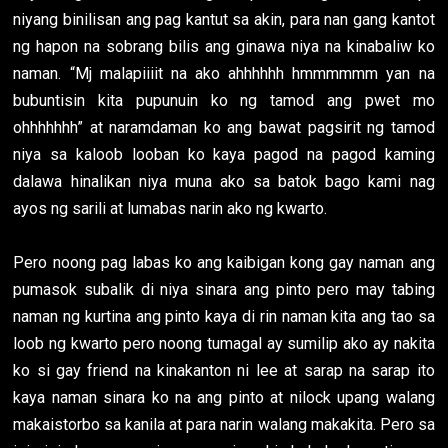
niyang binilisan ang pag kantut sa akin, para nan gang kantot
ng hapon na sobrang bilis ang ginawa niya na kinabaliw ko
naman. “Mj malapiiiit na ako ahhhhhh hmmmmmm yan na
bubuntisin kita pupunuin ko ng tamod ang pwet mo
ohhhhhhh” at naramdaman ko ang bawat pagsirit ng tamod
niya sa kaloob looban ko kaya pagod na pagod kaming
dalawa hinalikan niya muna ako sa batok bago kami nag
ayos ng sarili at lumabas narin ako ng kwarto.
Pero noong pag labas ko ang kaibigan kong gay naman ang
pumasok subalik di niya sinara ang pinto pero may tabing
naman ng kurtina ang pinto kaya di rin naman kita ang tao sa
loob ng kwarto pero noong tumagal ay sumilip ako ay nakita
ko si gay friend na kinakanton ni lee at sarap na sarap ito
kaya naman sinara ko na ang pinto at nilock upang walang
makaistorbo sa kanila at para narin walang makakita. Pero sa