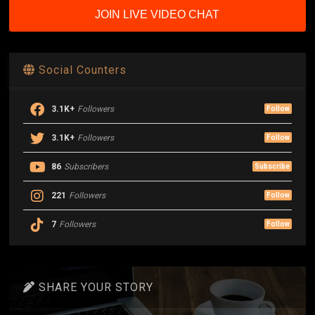
JOIN LIVE VIDEO CHAT
Social Counters
3.1K+
Followers
Follow
3.1K+
Followers
Follow
86
Subscribers
Subscribe
221
Followers
Follow
7
Followers
Follow
SHARE YOUR STORY