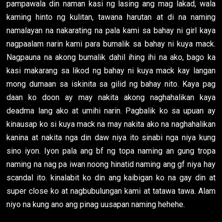
pampawala din naman kasi ng lasing ang mag lakad, wala
kaming hinto ng kulitan, tawana harutan at di na naming
namalayan na nakarating na pala kami sa bahay ni girl kaya
nagpaalam narin kami para bumalik sa bahay ni kuya mack.
Nagpauna na akong bumalik dahil ihing ihi na ako, bago ka
kasi makarang sa likod ng bahay ni kuya mack kay langan
mong dumaan sa iskinita sa gilid ng bahay nito. Kaya pag
daan ko doon ay may nakita akong naghahalikan kaya
deadma lang ako at umihi narin. Pagbalik ko sa upuan ay
kinausap ko si kuya mack na may nakita ako na naghahalikan
kanina at nakita nga din daw niya ito sinabi nga niya kung
sino iyon. Iyon pala ang bf ng topa naming an gung tropa
naming na nag pa iwan noong hinatid naming ang gf niya hay
scandal ito. kinalabit ko din ang kaibigan ko na gay din at
super close ko at nagbubulungan kami at tatawa tawa. Alam
niyo na kung ano ang pinag uusapan naming hehehe.