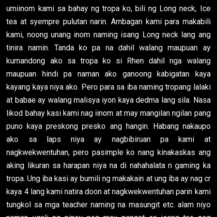
umiinom kami sa bahay ng tropa ko, bili ng Long neck, Ice
tea at syempre pulutan narin. Ambagan kami para makabili
kami, noong unang inom naming isang Long neck lang ang
tinira namin. Tanda ko pa na dahil walang maupuan ay
kumandong ako sa tropa ko si Rhen dahil nga walang
maupuan hindi pa naman ako ganoong kabigatan kaya
kayang kaya niya ako. Pero para sa iba naming tropang lalaki
at babae ay walang malisya iyon kaya dedma lang sila. Nasa
likod bahay kasi kami nag iinom at may mangilan ngilan pang
puno kaya preskong presko ang hangin. Habang nakaupo
ako sa laps niya ay nagbibiruan pa kami at
nagkwekwentuhan, pero pasimple ko nang kinakaskas ang
aking likuran sa harapan niya na di nahahalata n gaming ka
tropa. Ung iba kasi ay bumili ng makakain at ung iba ay nag cr
kaya 4 lang kami natira doon at nagkwekwentuhan parin kami
tungkol sa mga teacher naming na masungit etc. alam niyo