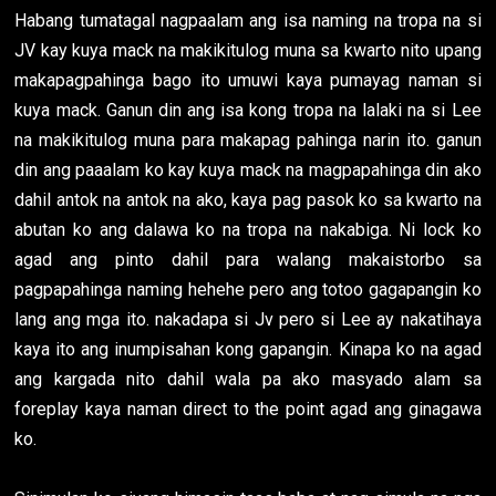
Habang tumatagal nagpaalam ang isa naming na tropa na si
JV kay kuya mack na makikitulog muna sa kwarto nito upang
makapagpahinga bago ito umuwi kaya pumayag naman si
kuya mack. Ganun din ang isa kong tropa na lalaki na si Lee
na makikitulog muna para makapag pahinga narin ito. ganun
din ang paaalam ko kay kuya mack na magpapahinga din ako
dahil antok na antok na ako, kaya pag pasok ko sa kwarto na
abutan ko ang dalawa ko na tropa na nakabiga. Ni lock ko
agad ang pinto dahil para walang makaistorbo sa
pagpapahinga naming hehehe pero ang totoo gagapangin ko
lang ang mga ito. nakadapa si Jv pero si Lee ay nakatihaya
kaya ito ang inumpisahan kong gapangin. Kinapa ko na agad
ang kargada nito dahil wala pa ako masyado alam sa
foreplay kaya naman direct to the point agad ang ginagawa
ko.