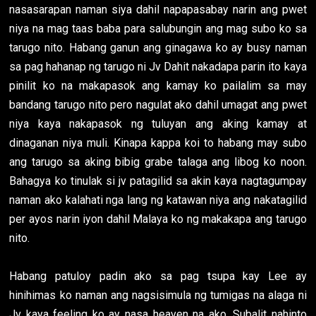
nasasarapan naman siya dahil napapasabay narin ang pwet
niya na mag taas baba para salubungin ang mag subo ko sa
tarugo nito. Habang ganun ang ginagawa ko ay busy naman
sa pag hahanap ng tarugo ni Jv Dahit nakadapa parin ito kaya
pinilit ko na makapasok ang kamay ko pailalim sa may
bandang tarugo nito pero nagulat ako dahil umagat ang pwet
niya kaya nakapasok ng tuluyan ang aking kamay at
dinaganan niya muli. Kinapa kappa koi to habang may subo
ang tarugo sa aking bibig grabe talaga ang libog ko noon.
Bahagya ko tinulak si jv patagilid sa akin kaya nagtagumpay
naman ako kalahati nga lang ng katawan niya ang nakatagilid
per ayos narin iyon dahil Malaya ko ng makakapa ang tarugo
nito.
Habang patuloy padin ako sa pag tsupa kay Lee ay
hinihimas ko naman ang nagsisimula ng tumigas na alaga ni
Jv kaya feeling ko ay nasa heaven na ako. Subalit nahinto