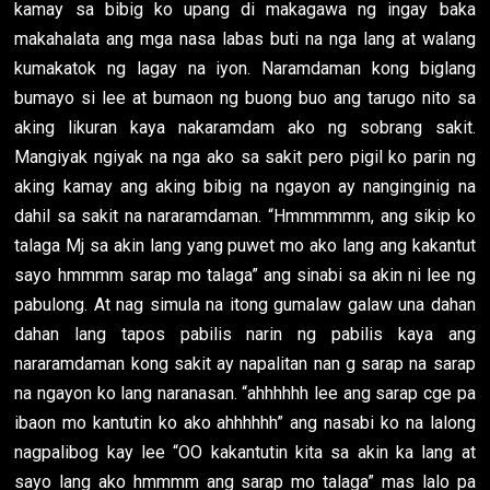
kamay sa bibig ko upang di makagawa ng ingay baka
makahalata ang mga nasa labas buti na nga lang at walang
kumakatok ng lagay na iyon. Naramdaman kong biglang
bumayo si lee at bumaon ng buong buo ang tarugo nito sa
aking likuran kaya nakaramdam ako ng sobrang sakit.
Mangiyak ngiyak na nga ako sa sakit pero pigil ko parin ng
aking kamay ang aking bibig na ngayon ay nanginginig na
dahil sa sakit na nararamdaman. “Hmmmmmm, ang sikip ko
talaga Mj sa akin lang yang puwet mo ako lang ang kakantut
sayo hmmmm sarap mo talaga” ang sinabi sa akin ni lee ng
pabulong. At nag simula na itong gumalaw galaw una dahan
dahan lang tapos pabilis narin ng pabilis kaya ang
nararamdaman kong sakit ay napalitan nan g sarap na sarap
na ngayon ko lang naranasan. “ahhhhhh lee ang sarap cge pa
ibaon mo kantutin ko ako ahhhhhh” ang nasabi ko na lalong
nagpalibog kay lee “OO kakantutin kita sa akin ka lang at
sayo lang ako hmmmm ang sarap mo talaga” mas lalo pa