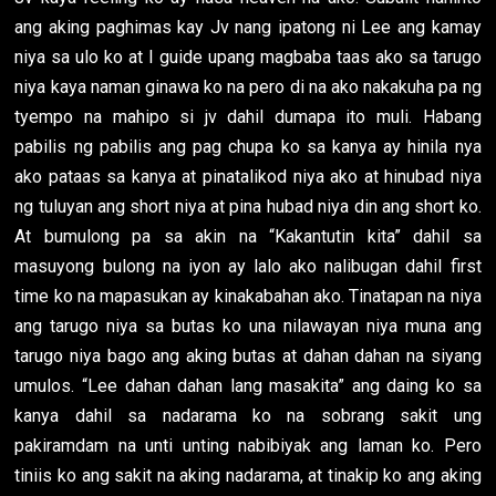
ang aking paghimas kay Jv nang ipatong ni Lee ang kamay
niya sa ulo ko at I guide upang magbaba taas ako sa tarugo
niya kaya naman ginawa ko na pero di na ako nakakuha pa ng
tyempo na mahipo si jv dahil dumapa ito muli. Habang
pabilis ng pabilis ang pag chupa ko sa kanya ay hinila nya
ako pataas sa kanya at pinatalikod niya ako at hinubad niya
ng tuluyan ang short niya at pina hubad niya din ang short ko.
At bumulong pa sa akin na “Kakantutin kita” dahil sa
masuyong bulong na iyon ay lalo ako nalibugan dahil first
time ko na mapasukan ay kinakabahan ako. Tinatapan na niya
ang tarugo niya sa butas ko una nilawayan niya muna ang
tarugo niya bago ang aking butas at dahan dahan na siyang
umulos. “Lee dahan dahan lang masakita” ang daing ko sa
kanya dahil sa nadarama ko na sobrang sakit ung
pakiramdam na unti unting nabibiyak ang laman ko. Pero
tiniis ko ang sakit na aking nadarama, at tinakip ko ang aking