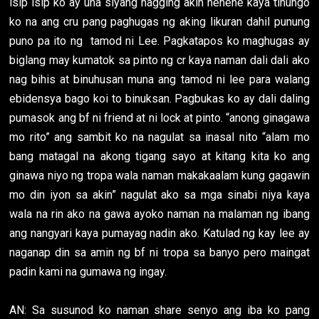
isip isip ko ay una siyang nagging akin hehehe kaya tinungo
ko na ang cru pang paghugas ng aking likuran dahil punung
puno pa ito ng tamod ni Lee. Pagkatapos ko maghugas ay
biglang may kumatok sa pinto ng cr kaya naman dali dali ako
nag bihis at binuhusan muna ang tamod ni lee para walang
ebidensya bago koi to binuksan. Pagbukas ko ay dali daling
pumasok ang bf ni friend at ni lock at pinto. “anong ginagawa
mo rito” ang sambit ko na nagulat sa inasal nito “alam mo
bang matagal na akong tigang sayo at kitang kita ko ang
ginawa niyo ng tropa wala naman makakaalam kung gagawin
mo din iyon sa akin” nagulat ako sa mga sinabi niya kaya
wala na rin ako na gawa ayoko naman na malaman ng ibang
ang nangyari kaya pumayag nadin ako. Katulad ng kay lee ay
naganap din sa amin ng bf ni tropa sa banyo pero maingat
padin kami na gumawa ng ingay.
AN: Sa susunod ko naman share senyo ang iba ko pang