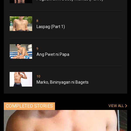
8
Laspag (Part 1)
9
Ang Pwet ni Papa
10
Marko, Bininyagan ni Bagets
COMPLETED STORIES
VIEW ALL