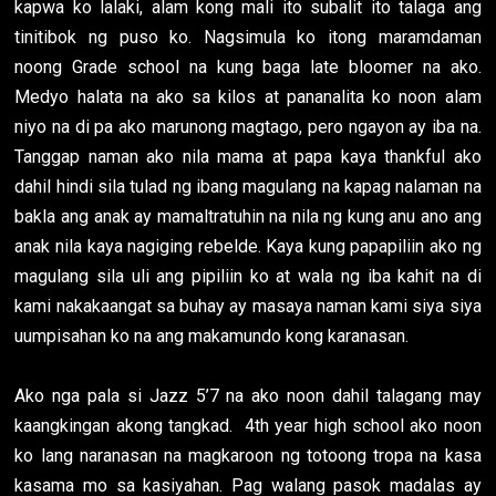
kapwa ko lalaki, alam kong mali ito subalit ito talaga ang
tinitibok ng puso ko. Nagsimula ko itong maramdaman
noong Grade school na kung baga late bloomer na ako.
Medyo halata na ako sa kilos at pananalita ko noon alam
niyo na di pa ako marunong magtago, pero ngayon ay iba na.
Tanggap naman ako nila mama at papa kaya thankful ako
dahil hindi sila tulad ng ibang magulang na kapag nalaman na
bakla ang anak ay mamaltratuhin na nila ng kung anu ano ang
anak nila kaya nagiging rebelde. Kaya kung papapiliin ako ng
magulang sila uli ang pipiliin ko at wala ng iba kahit na di
kami nakakaangat sa buhay ay masaya naman kami siya siya
uumpisahan ko na ang makamundo kong karanasan.
Ako nga pala si Jazz 5’7 na ako noon dahil talagang may
kaangkingan akong tangkad. 4th year high school ako noon
ko lang naranasan na magkaroon ng totoong tropa na kasa
kasama mo sa kasiyahan. Pag walang pasok madalas ay