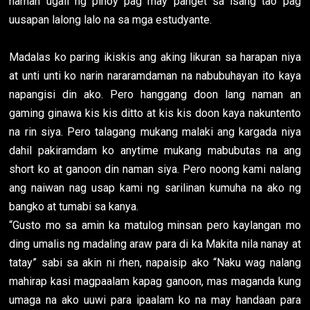
naman ugali ng pinoy pag may panget sa isang tao pag
uusapan lalong lalo na sa mga estudyante.
Madalas ko paring ikiskis ang aking likuran sa harapan niya
at unti unti ko narin nararamdaman na nabubuhayan ito kaya
napangisi din ako. Pero hanggang doon lang naman an
gaming ginawa kis kis ditto at kis kis doon kaya nakuntento
na rin siya. Pero talagang mukang malaki ang kargada niya
dahil pakiramdam ko anytime mukang mabubutas na ang
short ko at ganoon din naman siya. Pero noong kami nalang
ang naiwan nag usap kami ng sarilinan kumuha na ako ng
bangko at tumabi sa kanya.
“Gusto mo sa amin ka matulog minsan pero kaylangan mo
ding umalis ng madaling araw para di ka Makita nila nanay at
tatay” sabi sa akin ni rhen, napaisip ako “Naku wag nalang
mahirap kasi magpaalam kapag ganoon, mas maganda kung
umaga na ako uuwi para ipaalam ko na may handaan para