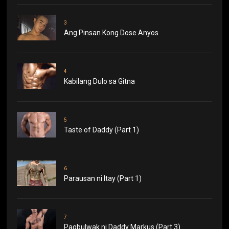
3
Ang Pinsan Kong Dose Anyos
4
Kabilang Dulo sa Gitna
5
Taste of Daddy (Part 1)
6
Parausan ni Itay (Part 1)
7
Pagbulwak ni Daddy Markus (Part 3)