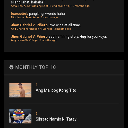
silang lahat, hahaha
Ama, Tito, Ako at Ama ng Best Friend Ko (Part 6)
·
3 months ago
Icarusdieb
pangit ng kwento haha
Tito Jason | Mencircle
·
3 months ago
Jhon Gabriel V. Piñero
love wins at all time.
Ang Unang Karanasan Ni Zander
·
3 months ago
Jhon Gabriel V. Piñero
sad namn ng story. Hug for you kuya.
Ang Lalake Sa Village
·
3 months ago
MONTHLY TOP 10
1
Ang Malibog Kong Tito
2
Sikreto Namin Ni Tatay