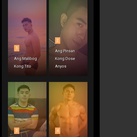
2
1
Ang Pinsan
Ang Malibog
Kong Dose
Kong Tito
Anyos
3
4