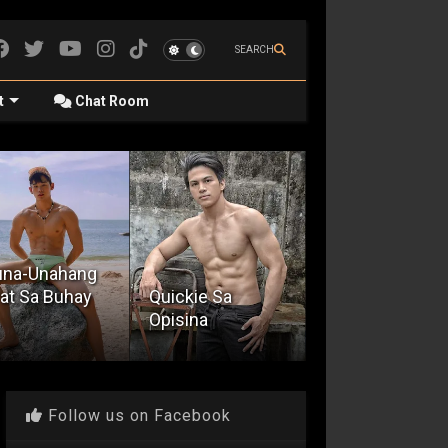
SEARCH
t
Chat Room
ckie Sa
sina
The Bi Hater
Awakening 200
Follow us on Facebook