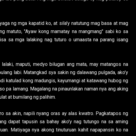
yaga ng mga kapatid ko, at sila'y natutung mag basa at mag
 ding matuto, "Ayaw kong mamatay na mangmang" sabi ko sa
 isa sa mga lalaking nag tuturo o umaasta na parang isang
 lalaki, maputi, medyo bilugan ang mata, may matangos na
pulang labi. Matangkad sya sakin ng dalawang pulgada, ako'y
indi katulad kong madungis, kayumangi at katawang hubog ng
tso pa lamang. Magalang na pinaunlakan naman nya ang aking
at at bumilang ng palihim.
o sa akin, napili nyang oras ay alas kwatro. Pagkatapos ng
ang dapat tapusin sa bahay ako'y nag tutungo na sa aming
uan. Matiyaga nya akong tinuturuan kahit napapansin ko na