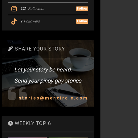
221
Followers
Follow
7
Followers
Follow
SHARE YOUR STORY
Let your story be heard.
Send your pinoy gay stories
-
stories@mencircle.com
WEEKLY TOP 6