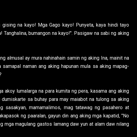
 gising na kayo! Mga Gago kayo! Punyeta, kaya hindi tayo
! Tanghalina, bumangon na kayo!". Pasigaw na sabi ng aking
g almusal ay mura nahinahain samin ng aking Ina, mainit na
a samapal naman ang aking hapunan mula sa aking mapag-
?
a akoy lumalarga na para kumita ng pera, kasama ang aking
 dumiskarte sa buhay para may maiabot na tulong sa aking
 ng sasakyan, mamamalimos, mag tatawag ng pasahero at
nakapasok ng paaralan, gayun din ang aking mga kapatid, "No
king mga magulang gastos lamang daw yun at alam daw nilang