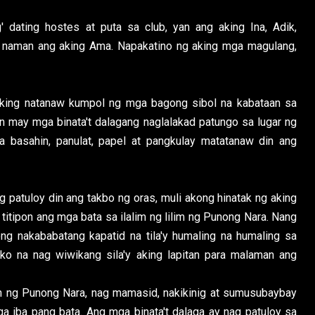
ating hostes at puta sa club, yan ang aking Ina, Adik,
ro naman ang aking Ama. Napakatino ng aking mga magulang,
king natanaw kumpol ng mga bagong sibol na kabataan sa
an may mga binata't dalagang naglalakad patungo sa lugar ng
a basahin, panulat, papel at pangkulay matatanaw din ang
g patuloy din ang takbo ng oras, muli akong hinatak ng aking
titipon ang mga bata sa ilalim ng lilim ng Punong Nara. Nang
ng nakababatang kapatid na tila'y humaling na humaling sa
ko na nag wiwikang sila'y aking lapitan para malaman ang
in ng Punong Nara, nag mamasid, nakikinig at sumusubaybay
a iba pang bata. Ang mga binata't dalaga ay nag patuloy sa