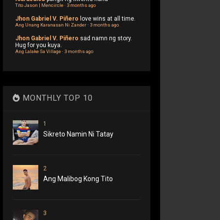
Tito Jason | Mencircle
·
3 months ago
Jhon Gabriel V. Piñero
love wins at all time.
Ang Unang Karanasan Ni Zander
·
3 months ago
Jhon Gabriel V. Piñero
sad namn ng story.
Hug for you kuya.
Ang Lalake Sa Village
·
3 months ago
MONTHLY TOP 10
1
Sikreto Namin Ni Tatay
2
Ang Malibog Kong Tito
3