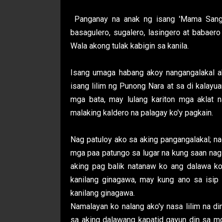
Panganay na anak ng isang 'Mama Sang' d
basagulero, sugalero, lasingero at babae
Wala akong tulak kabigin sa kanila.
Isang umaga habang akoy nangangalakal a
isang lilim ng Punong Nara at sa di kalayu
mga bata, may lulang kariton mga aklat n
malaking kaldero na palagay ko'y pagkain.
Nag patuloy ako sa aking pangangalakal; na
mga paa patungo sa lugar na kung saan nag 
aking pag balik natanaw ko ang dalawa ko
kanilang ginagawa, may kung ano sa isip 
kanilang ginagawa.
Namalayan ko nalang ako'y nasa lilim na d
sa aking dalawang kapatid gayun din sa mg