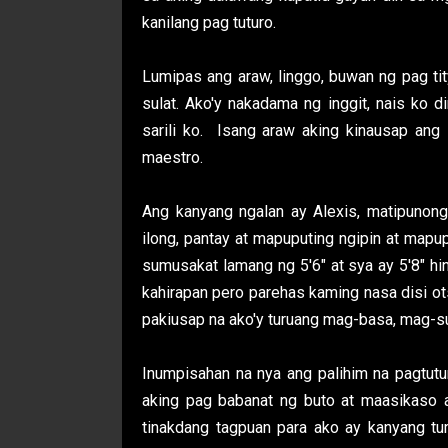
kanilang pag tuturo.
Lumipas ang araw, linggo, buwan ng pag tit
sulat. Ako'y nakadama ng inggit, nais ko
sarili ko. Isang araw aking kinausap ang
maestro.
Ang kanyang ngalan ay Alexis, matipunong
ilong, pantay at mapuputing ngipin at mapu
sumusakat lamang ng 5'6" at sya ay 5'8" h
kahirapan pero parehas kaming nasa disi o
pakiusap na ako'y turuang mag-basa, mag-sul
Inumpisahan na nya ang palihim na pagtutur
aking pag babanat ng buto at maasikaso 
tinakdang tagpuan para ako ay kanyang tur