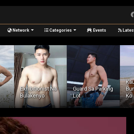
Network
Categories
Events
Lates
Kauna-Unahang
Na
Guard Sa Parking
Burat Sa Buhay
Qui
Lot
Ko
Opi