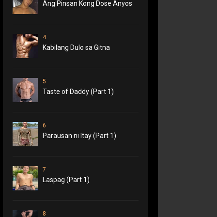
Ang Pinsan Kong Dose Anyos
4
Kabilang Dulo sa Gitna
5
Taste of Daddy (Part 1)
6
Parausan ni Itay (Part 1)
7
Laspag (Part 1)
8