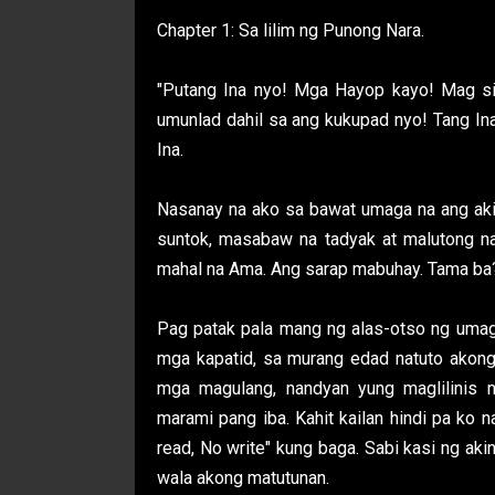
Chapter 1: Sa lilim ng Punong Nara.
"Putang Ina nyo! Mga Hayop kayo! Mag si
umunlad dahil sa ang kukupad nyo! Tang Ina
Ina.
Nasanay na ako sa bawat umaga na ang akin
suntok, masabaw na tadyak at malutong n
mahal na Ama. Ang sarap mabuhay. Tama ba
Pag patak pala mang ng alas-otso ng umag
mga kapatid, sa murang edad natuto akong
mga magulang, nandyan yung maglilinis
marami pang iba. Kahit kailan hindi pa ko 
read, No write" kung baga. Sabi kasi ng a
wala akong matutunan.