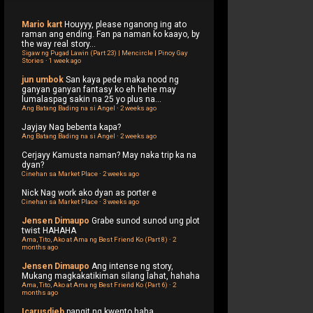
Mario kart
Houyyy, please nganong ing ato
raman ang ending. Fan pa naman ko kaayo, by
the way real story...
Sigaw ng Pugad Lawin (Part 23) | Mencircle | Pinoy Gay
Stories
·
1 week ago
jun umbok
San kaya pede maka nood ng
ganyan ganyan fantasy ko eh hehe may
lumalaspag sakin na 25 yo plus na...
Ang Batang Bading na si Angel
·
2 weeks ago
Jayjay
Nag bebenta kapa?
Ang Batang Bading na si Angel
·
2 weeks ago
Cerjayy
Kamusta naman? May naka trip ka na
dyan?
Cinehan sa Market Place
·
2 weeks ago
Nick
Nag work ako dyan as porter e
Cinehan sa Market Place
·
3 weeks ago
Jensen Dimaupo
Grabe sunod sunod ung plot
twist HAHAHA
Ama, Tito, Ako at Ama ng Best Friend Ko (Part 8)
·
2
months ago
Jensen Dimaupo
Ang intense ng story,
Mukang magkakatikiman silang lahat, hahaha
Ama, Tito, Ako at Ama ng Best Friend Ko (Part 6)
·
2
months ago
Icarusdieb
pangit ng kwento haha