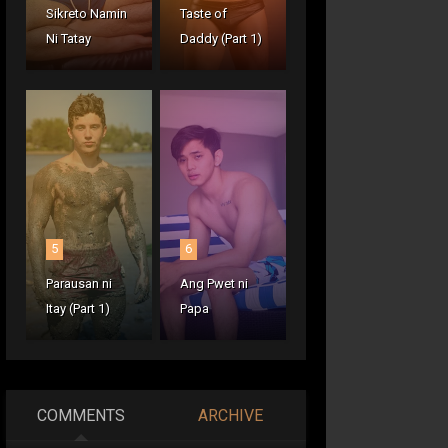
Sikreto Namin
Taste of
Ni Tatay
Daddy (Part 1)
5
6
Parausan ni
Ang Pwet ni
Itay (Part 1)
Papa
COMMENTS
ARCHIVE