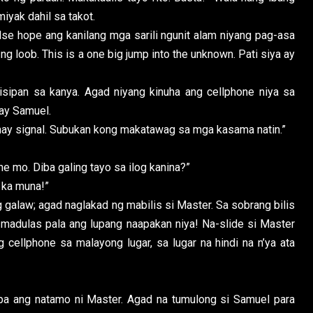
miyak dahil sa takot.
ope ang kanilang mga sarili ngunit alam niyang pag-asa
g loob. This is a one big jump into the unknown. Pati siya ay
an sa kanya. Agad niyang kinuha ang cellphone niya sa
ay Samuel.
may signal. Subukan kong makatawag sa mga kasama natin.”
 mo. Diba galing tayo sa ilog kanina?”
ka muna!”
law; agad naglakad ng mabilis si Master. Sa sobrang bilis
 madulas pala ang lupang naapakan niya! Na-slide si Master
cellphone sa malayong lugar, sa lugar na hindi na n’ya ata
ng natamo ni Master. Agad na tumulong si Samuel para