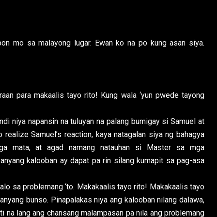
n mo sa malayong lugar. Ewan ko na po kung asan siya.
n para makaalis tayo rito! Kung wala ‘yun pwede tayong
niya napansin na tuluyan na palang bumigay si Samuel at
to realize Samuel’s reaction, kaya natagalan siya ng bahagya
 mga mata, at agad namang natauhan si Master sa mga
kanyang kalooban ay dapat pa rin silang kumapit sa pag-asa
alo sa problemang ‘to. Makakaalis tayo rito! Makakaalis tayo
kanyang bunso. Pinapalakas niya ang kalooban nilang dalawa,
onti na lang ang chansang malampasan pa nila ang problemang