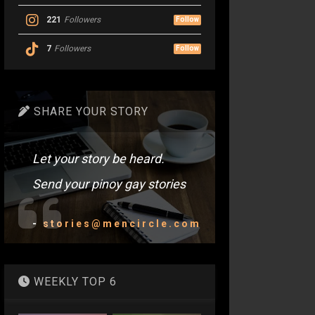
221
Followers
Follow
7
Followers
Follow
SHARE YOUR STORY
Let your story be heard.
Send your pinoy gay stories
-
stories@mencircle.com
WEEKLY TOP 6