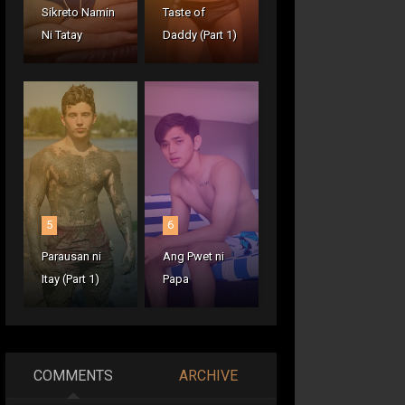
Sikreto Namin
Taste of
Ni Tatay
Daddy (Part 1)
5
6
Parausan ni
Ang Pwet ni
Itay (Part 1)
Papa
COMMENTS
ARCHIVE