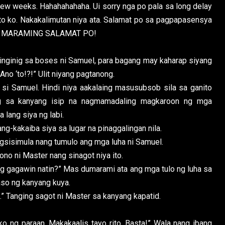
 few weeks. Hahahahahaha. Ui sorry nga po pala sa long delay
to ko. Nakakalimutan niya ata. Salamat po sa pagpapasensya
y ko. MARAMING SALAMAT PO!
nginig sa boses ni Samuel, para bagang may kaharap siyang
no ‘to!?!” Ulit niyang pagtanong.
amuel. Hindi niya aakalaing masusubsob sila sa ganito
ng sa kanyang isip na nagmamadaling magkaroon ng mga
 lang siya ng labi.
-kakaiba siya sa lugar na pinaggalingan nila.
sisimula nang tumulo ang mga luha ni Samuel.
no ni Master nang sinagot niya ito.
 gagawin natin?” Mas dumarami ata ang mga tulo ng luha sa
so ng kanyang kuya.
Tanging sagot ni Master sa kanyang kapatid.
ng paraan. Makakaalis tayo rito. Basta!” Wala nang ibang