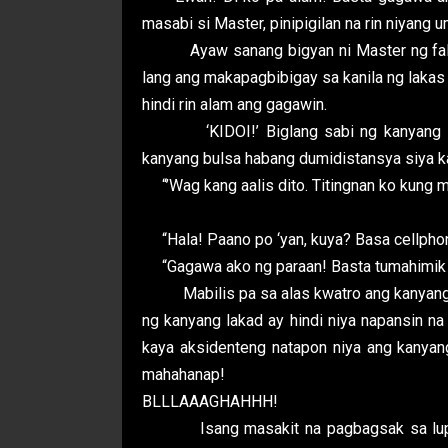
masabi si Master, pinipigilan na rin niyang u
Ayaw sanang bigyan ni Master ng false h
lang ang makapagbibigay sa kanila ng lakas n
hindi rin alam ang gagawin.
‘KIDOI!’ Biglang sabi ng kanyang isip
kanyang bulsa habang dumidistansya siya k
“’Wag kang aalis dito. Titingnan ko kung 
“Hala! Paano po ‘yan, kuya? Basa cellphone
“Gagawa ako ng paraan! Basta tumahimik 
Mabilis pa sa alas kwatro ang kanyang ga
ng kanyang lakad ay hindi niya napansin na
kaya aksidenteng natapon niya ang kanyang 
mahahanap!
BLLLAAAGHAHHH!
Isang masakit na pagbagsak sa lupa a