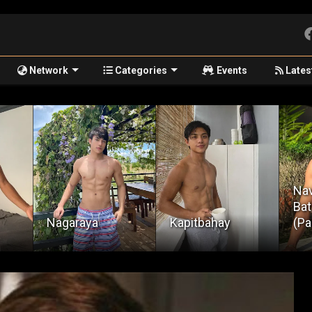
Network
Categories
Events
Lates
Navirgin Ko Ang
Batang Palaboy
Mal
Kapitbahay
(Part 1)
Ha