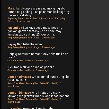
Mario kart
Houyyy, please nganong ing ato
raman ang ending. Fan pa naman ko kaayo, by
the way real story...
Sigaw ng Pugad Lawin (Part 23) | Mencircle | Pinoy Gay
Stories
·
2 weeks ago
jun umbok
San kaya pede maka nood ng
ganyan ganyan fantasy ko eh hehe may
lumalaspag sakin na 25 yo plus na...
Ang Batang Bading na si Angel
·
2 weeks ago
Jayjay
Nag bebenta kapa?
Ang Batang Bading na si Angel
·
2 weeks ago
Cerjayy
Kamusta naman? May naka trip ka na
dyan?
Cinehan sa Market Place
·
2 weeks ago
Nick
Nag work ako dyan as porter e
Cinehan sa Market Place
·
3 weeks ago
Jensen Dimaupo
Grabe sunod sunod ung plot
twist HAHAHA
Ama, Tito, Ako at Ama ng Best Friend Ko (Part 8)
·
3
months ago
Jensen Dimaupo
Ang intense ng story,
Mukang magkakatikiman silang lahat, hahaha
Ama, Tito, Ako at Ama ng Best Friend Ko (Part 6)
·
3
months ago
Icarusdieb
pangit ng kwento haha