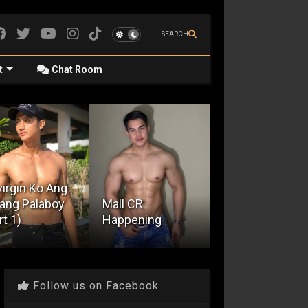
SEARCH
t
Chat Room
l CR
Cinehan sa
ppening
Cubicle ng CR
Market Place
Follow us on Facebook