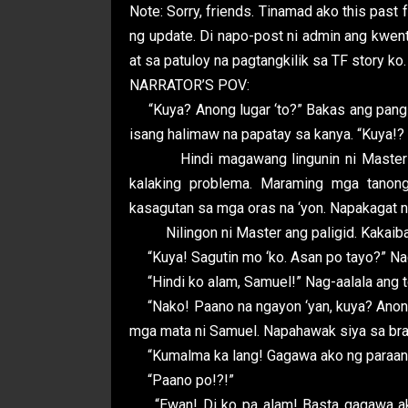
Note: Sorry, friends. Tinamad ako this past
ng update. Di napo-post ni admin ang kwen
at sa patuloy na pagtangkilik sa TF stor
NARRATOR’S POV:
“Kuya? Anong lugar ‘to?” Bakas ang pangi
isang halimaw na papatay sa kanya. “Kuya!? A
Hindi magawang lingunin ni Master si S
kalaking problema. Maraming mga tano
kasagutan sa mga oras na ‘yon. Napakagat na
Nilingon ni Master ang paligid. Kakaibang
“Kuya! Sagutin mo ‘ko. Asan po tayo?” Nag
“Hindi ko alam, Samuel!” Nag-aalala ang to
“Nako! Paano na ngayon ‘yan, kuya? Anong
mga mata ni Samuel. Napahawak siya sa bra
“Kumalma ka lang! Gagawa ako ng paraan.” 
“Paano po!?!”
“Ewan! Di ko pa alam! Basta gagawa ako 