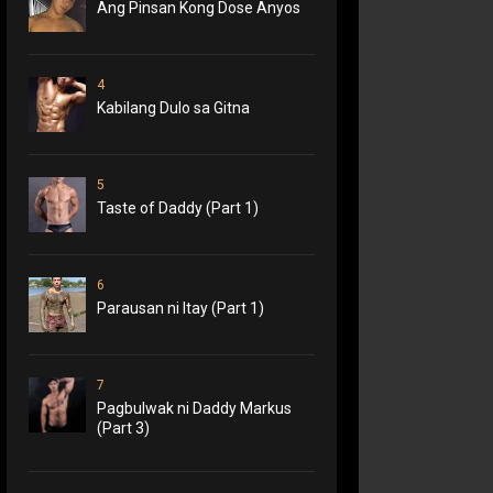
Ang Pinsan Kong Dose Anyos
4
Kabilang Dulo sa Gitna
5
Taste of Daddy (Part 1)
6
Parausan ni Itay (Part 1)
7
Pagbulwak ni Daddy Markus
(Part 3)