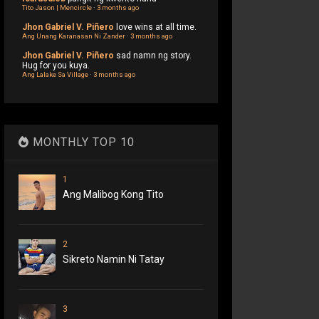
Tito Jason | Mencircle
·
3 months ago
Jhon Gabriel V. Piñero
love wins at all time.
Ang Unang Karanasan Ni Zander
·
3 months ago
Jhon Gabriel V. Piñero
sad namn ng story.
Hug for you kuya.
Ang Lalake Sa Village
·
3 months ago
MONTHLY TOP 10
1
Ang Malibog Kong Tito
2
Sikreto Namin Ni Tatay
3