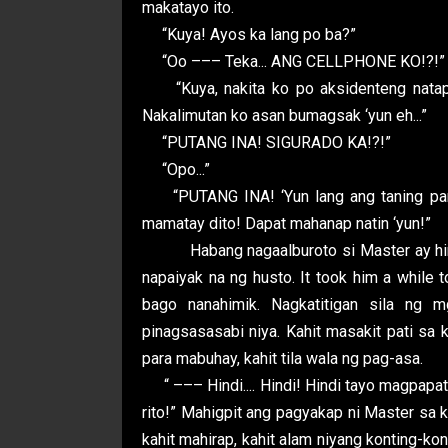
makatayo ito.
“Kuya! Ayos ka lang po ba?”
“Oo ––– Teka... ANG CELLPHONE KO!?!”
“Kuya, nakita ko po aksidenteng natapo
Nakalimutan ko asan bumagsak ‘yun eh...”
“PUTANG INA! SIGURADO KA!?!”
“Opo...”
“PUTANG INA! ‘Yun lang ang taning paraa
mamatay dito! Dapat mahanap natin ‘yun!”
Habang nagaalburoto si Master ay hindi 
napaiyak na ng husto. It took him a while 
bago nanahimik. Nagkatitigan sila ng
pinagsasasabi niya. Kahit masakit pati sa 
para mabuhay, kahit tila wala ng pag-asa.
“ ––– Hindi.... Hindi! Hindi tayo magpapat
rito!” Mahigpit ang pagyakap ni Master sa 
kahit mahirap, kahit alam niyang konting-k