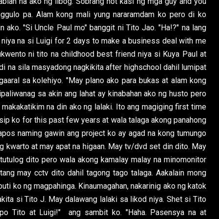
ablan na ako ng libog. Sobrang hot kasi ng mga guy and you
 anggulo pa. Alam kong mali yung nararamdam ko pero di ko
n ako. "Si Uncle Paul mo" banggit ni Tito Jao. "Ha!?" na lang
 niya na si Luigi for 2 days to make a business deal with me
kwento ni tito na childhood best friend niya si Kuya Paul at
i na sila masyadong nagkikita after highschool dahil lumipat
gaaral sa kolehiyo. "May plano ako para bukas at alam kong
paliwanag sa akin ang lahat ay kinabahan ako ng husto pero
kakatikim na din ako ng lalaki. Ito ang magiging first time
isip ko for this past few years at wala talaga akong panahong
apos naming gawin ang project ko ay agad na kong tumungo
 kwarto at may apat na higaan. May tv/dvd set din dito. May
natutulog dito pero wala akong kamalay malay na minomonitor
tang may cctv dito dahil tagong tago talaga. Aakalain mong
abuti ko ng magpahinga. Kinaumagahan, nakarinig ako ng katok
ita si Tito J. May dalawang lalaki sa likod niya. Shet si Tito
 po Tito at Luigi!" ang sambit ko. "Haha. Pasensya na at