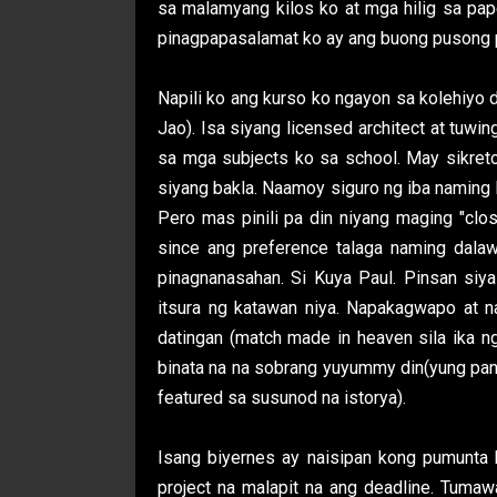
sa malamyang kilos ko at mga hilig sa paper
pinagpapasalamat ko ay ang buong pusong 
Napili ko ang kurso ko ngayon sa kolehiyo 
Jao). Isa siyang licensed architect at tuw
sa mga subjects ko sa school. May sikreto
siyang bakla. Naamoy siguro ng iba naming 
Pero mas pinili pa din niyang maging "clos
since ang preference talaga naming dalaw
pinagnanasahan. Si Kuya Paul. Pinsan siya
itsura ng katawan niya. Napakagwapo at n
datingan (match made in heaven sila ika ng
binata na na sobrang yuyummy din(yung pan
featured sa susunod na istorya).
Isang biyernes ay naisipan kong pumunta 
project na malapit na ang deadline. Tum