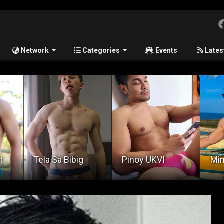
Network
Categories
Events
Lates
Sa 
Pinoy UKVI
Minsan Pa
Pu