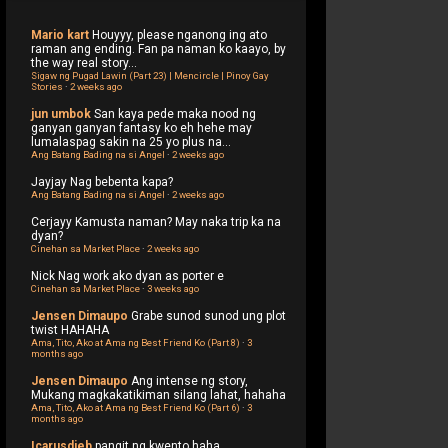
Mario kart
Houyyy, please nganong ing ato
raman ang ending. Fan pa naman ko kaayo, by
the way real story...
Sigaw ng Pugad Lawin (Part 23) | Mencircle | Pinoy Gay
Stories
·
2 weeks ago
jun umbok
San kaya pede maka nood ng
ganyan ganyan fantasy ko eh hehe may
lumalaspag sakin na 25 yo plus na...
Ang Batang Bading na si Angel
·
2 weeks ago
Jayjay
Nag bebenta kapa?
Ang Batang Bading na si Angel
·
2 weeks ago
Cerjayy
Kamusta naman? May naka trip ka na
dyan?
Cinehan sa Market Place
·
2 weeks ago
Nick
Nag work ako dyan as porter e
Cinehan sa Market Place
·
3 weeks ago
Jensen Dimaupo
Grabe sunod sunod ung plot
twist HAHAHA
Ama, Tito, Ako at Ama ng Best Friend Ko (Part 8)
·
3
months ago
Jensen Dimaupo
Ang intense ng story,
Mukang magkakatikiman silang lahat, hahaha
Ama, Tito, Ako at Ama ng Best Friend Ko (Part 6)
·
3
months ago
Icarusdieb
pangit ng kwento haha