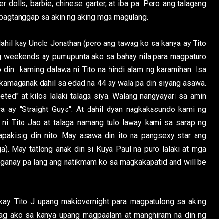
 dolls, barbie, chinese garter, at iba pa. Pero ang talagang
pagtanggap sa akin ng aking mga magulang.
dahil kay Uncle Jonathan (pero ang tawag ko sa kanya ay Tito
ing weekends ay pumupunta ako sa bahay nila para magpaturo
 din kaming dalawa ni Tito na hindi alam ng karamihan. Isa
kamaganak dahil sa edad na 44 ay wala pa din siyang asawa.
eted" at kilos lalaki talaga siya. Walang nangyayari sa amin
a ay "Straight Guys". At dahil dyan nagkakasundo kami ng
 ni Tito Jao at talaga namang tulo laway kami sa sarap ng
apakisig din nito. May asawa din ito na pangsexy star ang
a). May tatlong anak din si Kuya Paul na puro lalaki at mga
ganay pa lang ang natikmam ko sa magkakapatid and will be
kay Tito J upang makiovernight para magpatulong sa aking
awag ako sa kanya upang magpaalam at manghiram na din ng