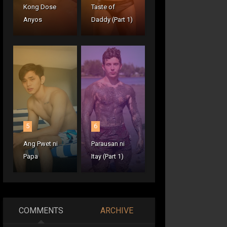
Kong Dose
Taste of
Anyos
Daddy (Part 1)
5
6
Ang Pwet ni
Parausan ni
Papa
Itay (Part 1)
COMMENTS
ARCHIVE