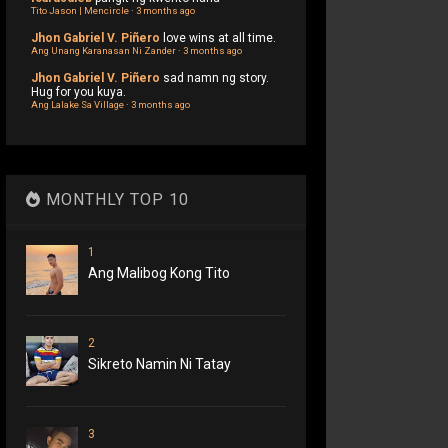
Tito Jason | Mencircle
·
3 months ago
Jhon Gabriel V. Piñero
love wins at all time.
Ang Unang Karanasan Ni Zander
·
3 months ago
Jhon Gabriel V. Piñero
sad namn ng story.
Hug for you kuya.
Ang Lalake Sa Village
·
3 months ago
MONTHLY TOP 10
1
Ang Malibog Kong Tito
2
Sikreto Namin Ni Tatay
3