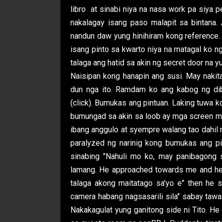
libro at sinabi niya na nasa work pa siya 
nakalagay isang paso malapit sa bintana.
nandun daw yung hinihiram kong reference.
isang pinto sa kwarto niya na matagal ko n
talaga ang hatid sa akin ng secret door na yu
Naisipan kong hanapin ang susi. May nakit
dun nga ito. Ramdam ko ang kabog ng dibdi
(click). Bumukas ang pintuan. Laking tuwa 
bumungad sa akin sa loob ay mga screen monit
ibang anggulo at syempre walang tao dahil m
paralyzed ng narinig kong bumukas ang pin
sinabing "Nahuli mo ko, may panibagong 
lamang. He approached towards me and he
talaga akong maitatago sa'yo e" then he 
camera habang nagsasarili sila" sabay tawa
Nakakagulat yung ganitong side ni Tito. 