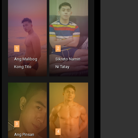
1
2
Ang Malibog
Sikreto Namin
Kong Tito
Ni Tatay
3
4
Ang Pinsan