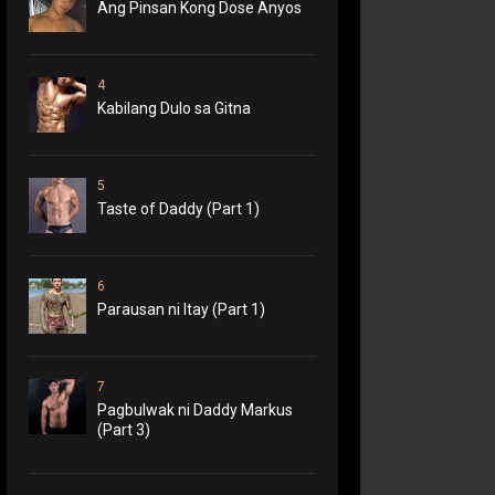
Ang Pinsan Kong Dose Anyos
4
Kabilang Dulo sa Gitna
5
Taste of Daddy (Part 1)
6
Parausan ni Itay (Part 1)
7
Pagbulwak ni Daddy Markus
(Part 3)