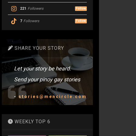
221
Followers
Follow
7
Followers
Follow
SHARE YOUR STORY
Let your story be heard.
Send your pinoy gay stories
-
stories@mencircle.com
WEEKLY TOP 6