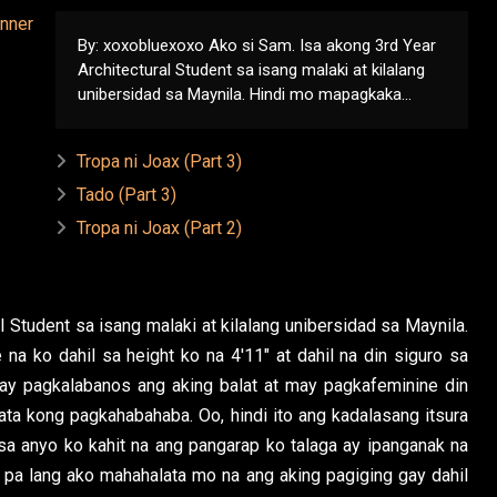
By: xoxobluexoxo Ako si Sam. Isa akong 3rd Year
Architectural Student sa isang malaki at kilalang
unibersidad sa Maynila. Hindi mo mapagkaka...
Tropa ni Joax (Part 3)
Tado (Part 3)
Tropa ni Joax (Part 2)
l Student sa isang malaki at kilalang unibersidad sa Maynila.
a ko dahil sa height ko na 4'11" at dahil na din siguro sa
May pagkalabanos ang aking balat at may pagkafeminine din
ata kong pagkahabahaba. Oo, hindi ito ang kadalasang itsura
 sa anyo ko kahit na ang pangarap ko talaga ay ipanganak na
 pa lang ako mahahalata mo na ang aking pagiging gay dahil