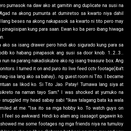
pero pumasok na daw ako at gamitin ang duplicate na susi na
 Agad na akong pumunta at dumiretso sa kwarto niya dahil
 Ilang beses na akong nakapasok sa kwarto ni tito pero may
g pinagiisipan kung para saan. Ewan ko ba pero ibang hiwaga
n.
a ako sa isang drawer pero hindi ako sigurado kung para sa
b ko habang pinapasok ang susi sa door knob. 1...2...3...
ko nun na parang nakadiskubre ako ng isang treasure box. Ang
ors. I turned it on and puro ito live feed cctv footage(iba't
ag-isa lang ako sa bahay)... ng guest room ni Tito. I became
tuan sa likod ko. Si Tito Jao. Patay! Tumawa lang siya at
sikreto na naman tayo Sam." I was shocked at yumuko na
 snuggled my head sabay sabi "Ikaw talagang bata ka wala
smiled at me. "Isa ito sa mga hobby ko. To watch guys on
. I feel so awkward. Hindi ko alam ang isasagot gagawin ko.
He showed me some footages ng mga friends niya na tumuloy