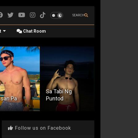
SEARCH
t
Chat Room
Tabi Ng
ntod
Si Kuya Bortz
Special Deliver
Follow us on Facebook