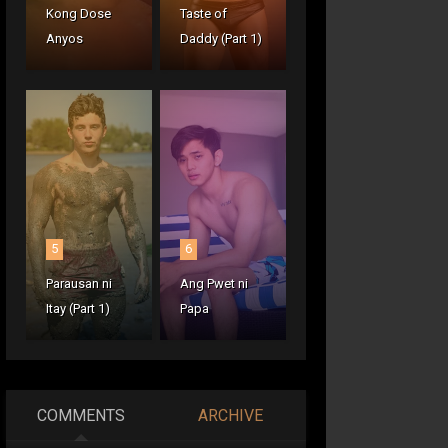
Kong Dose
Taste of
Anyos
Daddy (Part 1)
5
6
Parausan ni
Ang Pwet ni
Itay (Part 1)
Papa
COMMENTS
ARCHIVE