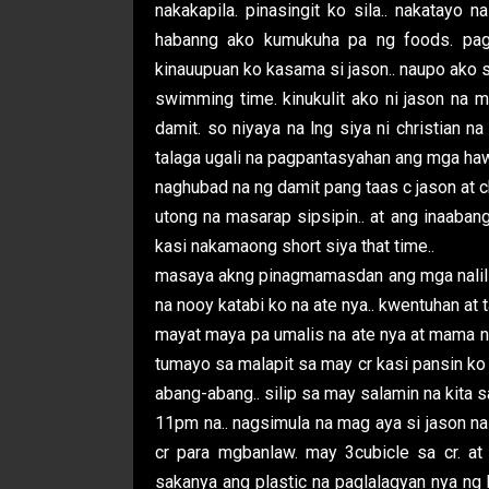
nakakapila. pinasingit ko sila.. nakatayo n
habanng ako kumukuha pa ng foods. pag
kinauupuan ko kasama si jason.. naupo ako sa 
swimming time. kinukulit ako ni jason na
damit. so niyaya na lng siya ni christian 
talaga ugali na pagpantasyahan ang mga hawa
naghubad na ng damit pang taas c jason at ch
utong na masarap sipsipin.. at ang inaaban
kasi nakamaong short siya that time..
masaya akng pinagmamasdan ang mga naliligo
na nooy katabi ko na ate nya.. kwentuhan at 
mayat maya pa umalis na ate nya at mama n
tumayo sa malapit sa may cr kasi pansin ko
abang-abang.. silip sa may salamin na kita s
11pm na.. nagsimula na mag aya si jason n
cr para mgbanlaw. may 3cubicle sa cr. at
sakanya ang plastic na paglalagyan nya ng