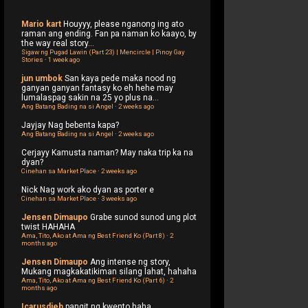
Mario kart
Houyyy, please nganong ing ato
raman ang ending. Fan pa naman ko kaayo, by
the way real story...
Sigaw ng Pugad Lawin (Part 23) | Mencircle | Pinoy Gay
Stories
·
1 week ago
jun umbok
San kaya pede maka nood ng
ganyan ganyan fantasy ko eh hehe may
lumalaspag sakin na 25 yo plus na...
Ang Batang Bading na si Angel
·
2 weeks ago
Jayjay
Nag bebenta kapa?
Ang Batang Bading na si Angel
·
2 weeks ago
Cerjayy
Kamusta naman? May naka trip ka na
dyan?
Cinehan sa Market Place
·
2 weeks ago
Nick
Nag work ako dyan as porter e
Cinehan sa Market Place
·
3 weeks ago
Jensen Dimaupo
Grabe sunod sunod ung plot
twist HAHAHA
Ama, Tito, Ako at Ama ng Best Friend Ko (Part 8)
·
2
months ago
Jensen Dimaupo
Ang intense ng story,
Mukang magkakatikiman silang lahat, hahaha
Ama, Tito, Ako at Ama ng Best Friend Ko (Part 6)
·
2
months ago
Icarusdieb
pangit ng kwento haha