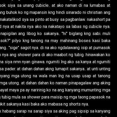
asok siya sa unang cubicle.. at ako naman di na lumabas at
ng buhok ko ng mapansin kng hindi sinarado ni christian ang
ng nakatalikod sya sa pinto at busy sa pagbanlaw. nakashort pa
d nya at nakita nya ako na nakatayo sa labas ng cubicle nya.
napigilan ang libog ko sakanya.. "hi" biglang kng sabi. muli
masok?" pilyo kng tanong na may mahinang boses kasi baka
ang.. "sige" sagot nya. di na ako ngdalawang isip at pumasok
an nya ang shower para di ako maabot ng tubig. hinawakan ko
 na siya nmn nyan ginawa. ngumiti lng ako sa kanya at ngumiti
a pader. at dahan dahan akng lumapit sakanya.. at unti unting
nyang mga utong na wala man lng na usap usap at tanong
g mga utong. at dahan dahan ko naman pinapagalaw ang aking
ayat maya pa ay naririnig ko na ang kanyang mumunting mga
g tubig mula sa shower para maisip ng mga taong papasok na
ikit sakanya kasi baka ako mabasa ng shorts nya.
 habang sarap na sarap siya sa aking pag sipsip sa kanyang