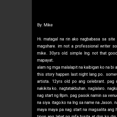
By: Mike
Hi. matagal na rin ako nagbabasa sa site n
magshare. im not a professional writer 
mike.. 30yrs old. simple lng. not that good 
mapayat..
alam ng mga malalapit na kaibigan ko na bi ak
this story happen last night lang po.. some
artista.. 12yrs old po ang celebrant.. pag
nakikita ko.. nagtatakbuhan.. naglalaro.. nag
nag start ng 8pm.. pag pasok namin sa venu
na siya. itago.ko na lng sa name na Jason.. n
maya maya pa nag start na magsalita ang 
tipon ang lahat ng mfa bisita at don ko din