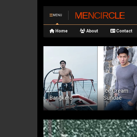
MENCIRCLE
MENU
Home
About
Contact
Ice Cream
angkero
Sundae
Silip sa Kaibi