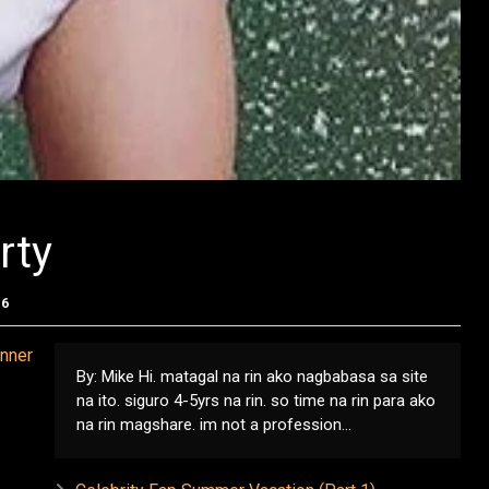
rty
16
By: Mike Hi. matagal na rin ako nagbabasa sa site
na ito. siguro 4-5yrs na rin. so time na rin para ako
na rin magshare. im not a profession...