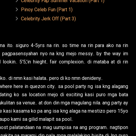
Celebrity Fap Summer Vacation (Part 1)
Pinoy Celeb Fun (Part 1)
Celebrity Jerk Off (Part 3)
a ito. siguro 4-5yrs na rin. so time na rin para ako na rin
so pagpasensyahan nyo na kng mejo messy.. by the way im
lookin.. 5'5,'in hieght.. fair complexion.. di mataba at di rin
o.. di nmn kasi halata.. pero di ko nmn denideny..
where here in quezon city.. sa pool party ng isa kng alagang
 dating ko sa location mejo di exciting kasi puro mga bata
kukulitan sa venue.. at don din mga magulang nila. ang party ay
e kasi kasama ko pa ang isa kng alaga na mestizo pero 15yo
aupo kami sa gilid malapit sa pool..
host palatandaan na mag uumpisa na ang program.. nagtipon
 nakita na marami din pala mga malalaking bisita di lng puro