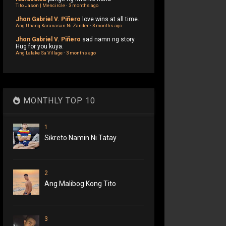
Tito Jason | Mencircle
·
3 months ago
Jhon Gabriel V. Piñero
love wins at all time.
Ang Unang Karanasan Ni Zander
·
3 months ago
Jhon Gabriel V. Piñero
sad namn ng story.
Hug for you kuya.
Ang Lalake Sa Village
·
3 months ago
MONTHLY TOP 10
1
Sikreto Namin Ni Tatay
2
Ang Malibog Kong Tito
3