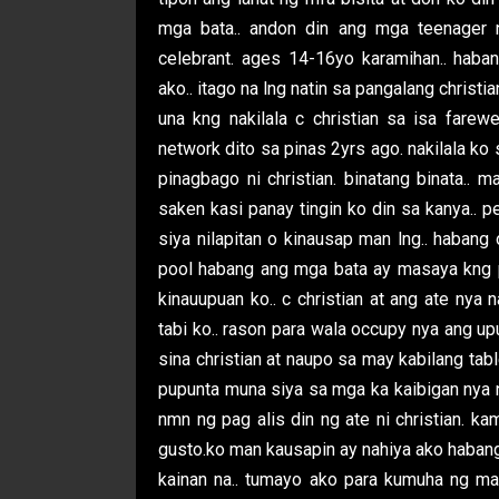
mga bata.. andon din ang mga teenager
celebrant. ages 14-16yo karamihan.. haba
ako.. itago na lng natin sa pangalang christia
una kng nakilala c christian sa isa farew
network dito sa pinas 2yrs ago. nakilala ko 
pinagbago ni christian. binatang binata..
saken kasi panay tingin ko din sa kanya.. 
siya nilapitan o kinausap man lng.. habang
pool habang ang mga bata ay masaya kng 
kinauupuan ko.. c christian at ang ate nya 
tabi ko.. rason para wala occupy nya ang u
sina christian at naupo sa may kabilang tab
pupunta muna siya sa mga ka kaibigan nya n
nmn ng pag alis din ng ate ni christian. k
gusto.ko man kausapin ay nahiya ako habang
kainan na.. tumayo ako para kumuha ng maka