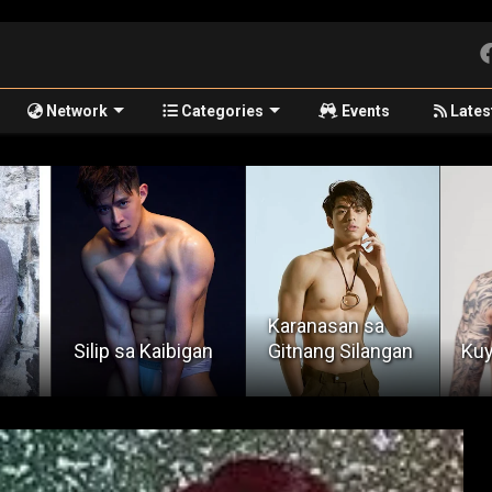
Network
Categories
Events
Lates
Karanasan sa
Lov
gan
Gitnang Silangan
Kuya Kleng
of 