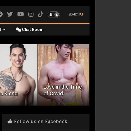
SEARCH
t
Chat Room
e in the Time
Makati Cinema
Covid
Barber Shop
Square
Follow us on Facebook