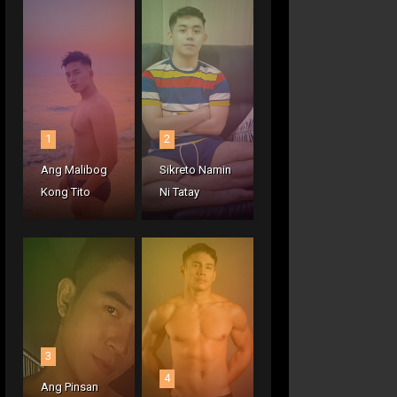
1
2
Ang Malibog
Sikreto Namin
Kong Tito
Ni Tatay
3
4
Ang Pinsan