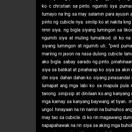
ko c christian sa pinto. ngumiti sya. pum
tumayo na lng sa may salamin para ayusin a
pinto ng cubicle nya. sinilip ko at nakita k
nmn siya.. ng bigla siyang lumingon sa liko
ngumiti siya at muling tumalikod. di ko na 
siyang lumingon at ngumiti uli.. "pwd pu
marinig ni jason na nasa dulong cubicle lam
ako bigla. sabay sarado ng pinto. pinahina
siya sa balikat at pinaharap ko siya sa akin
din siya. dahan dahan ko siyang pinasandal s
lumapat ang mga labi ko sa mapula pula 
tanong. sinipsip at dinilaan ko.ang kanyan
mga kamay sa kanyang baywang at tiyan.. m
ungol. hinayaan na rin namin na bumuhos an
may tao sa cubicle. di ko rin magawang dum
napapahawak na rin siya sa aking mga buhok