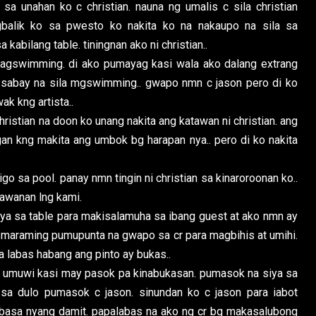
a sa unahan ko c christian. nauna ng umalis c sila christian
balik ko sa pwesto ko nakita ko na nakaupo na sila sa
kabilang table. tiningnan ako ni christian..
 magswimming. di ako pumayag kasi wala ako dalang extrang
na sabay na sila mgswimming.. gwapo nmn c jason pero di ko
k kng artista..
ristian na doon ko unang nakita ang katawan ni christian. ang
gan kng makita ang umbok bg harapan nya.. pero di ko nakita
 sa pool. panay nmn tingin ni christian sa kinaroroonan ko..
tawanan lng kami.
ya sa table para makisalamuha sa ibang guest at ako nmn ay
 maraming pumupunta na gwapo sa cr para magbihis at umihi.
a labas habang ang pinto ay bukas..
a umuwi kasi may pasok pa kinabukasan. pumasok na siya sa
 sa dulo pumasok c jason. sinundan ko c jason para iabot
 basa nyang damit. papalabas na ako ng cr bg makasalubong