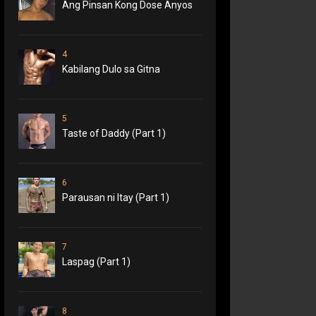
Ang Pinsan Kong Dose Anyos
4
Kabilang Dulo sa Gitna
5
Taste of Daddy (Part 1)
6
Parausan ni Itay (Part 1)
7
Laspag (Part 1)
8