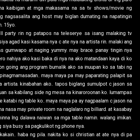
 na kaibigan at mga makasama na sa tv shows/movie ng
ng nagsasalita ang host may biglan dumating na napatingin
n. 15yo.
ell party rin ng patapos na teleserye sa isang malaking tv
siya agad kasi kasama nya c ate nya na artista rin. malaki ang
 mas gumwapo at naging yummy. may brace. panay tingin nya
pero nahiya ako kasi baka di nya na ako matandaan kaya di ko
 on going ang program bumalik ako sa inuupan ko sa tabi ng
pinagmamasadan.. maya maya pa may paparating palapit sa
na artista. kinabahan ako.. tapos biglang sumulpot c jason sa
puan sa kabilang side ng mesa na kinaroroonan ko. lumampas
le katabi ng table ko.. maya maya pa ay nagpaalam c jason na
a nasa may private room na naglalaro ng billiard. at kasabay
aminna lng dalawa naiwan sa mga table namin. walang imikan.
 siya busy sa pagkulikot ng phone nya.
kain.. haba ng pila. nakita ko si christian at ate nya di pa