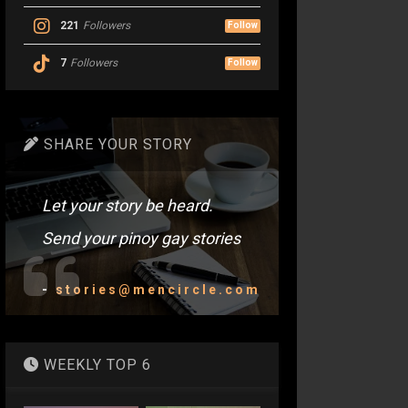
221
Followers
Follow
7
Followers
Follow
SHARE YOUR STORY
Let your story be heard.
Send your pinoy gay stories
-
stories@mencircle.com
WEEKLY TOP 6