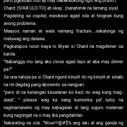
pero pgkasabi nito ay may nakakalokong ngiti ang bruho.)
Chard: (SIRA ULO TO) ah okay....(nanahimik na lamang siya)
Pagdating sa ospital, inasikaso agad sila at tinignan kung
anong problema.
Maayos naman at wala namang fracture.....nakahinga ng
maluwag ang dalawa....
Pagkatapos noon inaya ni Bryan si Chard na magdinner sa
kanila.
"Nabangga mo lang ako close agad tayo at aba may dinner
pa?"
Sa una nahiya pa si Chard ngunit kinulit ito ng kinulit at sinabi
na rin dagdag pang abswelto sa nangyari.
"pero di na kailangan kasalanan ko kasi ito wag kang mag-
alala", " please wag ka nang kumontra pa"....tuloy na
nagmamaneho ng may kabagalan di lang siguro malaman
kung nagiingat na o may iba pangdahilan.
Nakarating na sila...."Wow!!!@#$% ang laki at ang ganda ng