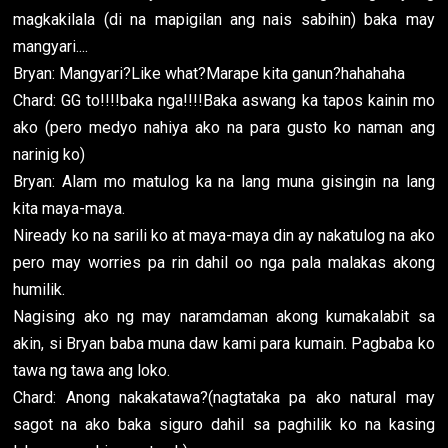
magkakilala (di na mapigilan ang nais sabihin) baka may
mangyari....
Bryan: Mangyari?Like what?Marape kita ganun?hahahaha
Chard: GG to!!!!baka nga!!!!Baka aswang ka tapos kainin mo
ako (pero medyo nahiya ako na para gusto ko naman ang
narinig ko)
Bryan: Alam mo matulog ka na lang muna gisingin na lang
kita maya-maya.
Niready ko na sarili ko at maya-maya din ay nakatulog na ako
pero may worries pa rin dahil oo nga pala malakas akong
humilik.
Nagising ako ng may naramdaman akong kumakalabit sa
akin, si Bryan baba muna daw kami para kumain. Pagbaba ko
tawa ng tawa ang loko.
Chard: Anong nakakatawa?(nagtataka pa ako natural may
sagot na ako baka siguro dahil sa paghilik ko na kasing