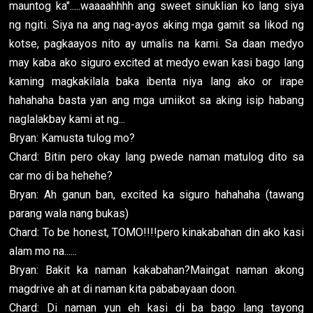
mauntog ka".....waaaahhhh ang sweet sinuklian ko lang siya
ng ngiti. Siya na ang nag-ayos aking mga gamit sa likod ng
kotse, pagkaayos nito ay umalis na kami. Sa daan medyo
may kaba ako siguro excited at medyo ewan kasi bago lang
kaming magkakilala baka ibenta niya lang ako or irape
hahahaha basta yan ang mga umiikot sa aking isip habang
naglalakbay kami at ng...
Bryan: Kamusta tulog mo?
Chard: Bitin pero okay lang pwede naman matulog dito sa
car mo di ba hehehe?
Bryan: Ah ganun ban, excited ka siguro hahahaha (tawang
parang wala nang bukas)
Chard: To be honest, TOMO!!!!pero kinakabahan din ako kasi
alam mo na......
Bryan: Bakit ka naman kakabahan?Maingat naman akong
magdrive ah at di naman kita pababayaan doon.
Chard: Di naman yun eh kasi di ba bago lang tayong