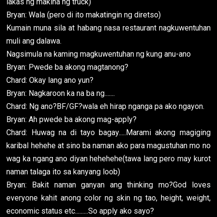
lakas ng makina ng truck)
Bryan: Wala (pero di ito makatingin ng diretso)
Kumain muna sila at habang nasa restaurant nagkuwentuhan
muli ang dalawa.
Nagsimula na kaming magkuwentuhan ng kung anu-ano
Bryan: Pwede ba akong magtanong?
Chard: Okay lang ano yun?
Bryan: Nagkaroon ka na ba ng.......
Chard: Ng ano?BF/GF?wala eh hirap nganga pa ako ngayon.
Bryan: Ah pwede ba akong mag-apply?
Chard: Huwag na di tayo bagay.....Marami akong magiging
karibal hehehe at sino ba naman ako para magustuhan mo no
wag ka ngang ano diyan hehehehe(tawa lang pero may kurot
naman talaga ito sa kanyang loob)
Bryan: Bakit naman ganyan ang thinking mo?God loves
everyone kahit anong color ng skin ng tao, height, weight,
economic status etc.........So apply ako sayo?