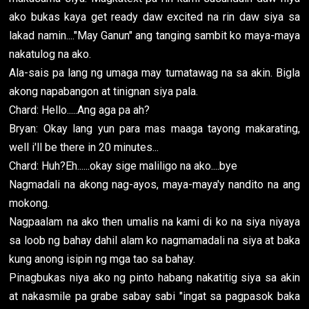
ako bukas kaya get ready daw excited na rin daw siya sa
lakad namin...."May Ganun" ang tanging sambit ko maya-maya
nakatulog na ako.
Ala-sais pa lang ng umaga may tumatawag na sa akin. Bigla
akong napabangon at tinignan siya pala.
Chard: Hello.....Ang aga pa ah?
Bryan: Okay lang yun para mas maaga tayong makarating,
well i'll be there in 20 minutes...
Chard: Huh?Eh......okay sige maliligo na ako....bye
Nagmadali na akong nag-ayos, maya-maya'y nandito na ang
mokong.
Nagpaalam na ako then umalis na kami di ko na siya niyaya
sa loob ng bahay dahil alam ko nagmamadali na siya at baka
kung anong isipin ng mga tao sa bahay.
Pinagbukas niya ako ng pinto habang nakatitig siya sa akin
at nakasmile pa grabe sabay sabi "ingat sa pagpasok baka