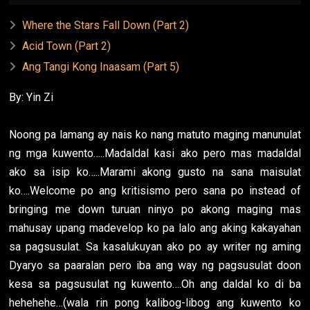
Where the Stars Fall Down (Part 2)
Acid Town (Part 2)
Ang Tangi Kong Inaasam (Part 5)
By: Yin Zi
Noong pa lamang ay nais ko nang matuto maging manunulat
ng mga kuwento…..Madaldal kasi ako pero mas madaldal
ako sa isip ko…..Marami akong gusto na sana maisulat
ko….Welcome po ang kritisismo pero sana po instead of
bringing me down turuan ninyo po akong maging mas
mahusay upang madevelop ko pa lalo ang aking kakayahan
sa pagsusulat. Sa kasalukuyan ako po ay writer ng aming
Dyaryo sa paaralan pero iba ang way ng pagsusulat doon
kesa sa pagsusulat ng kuwento….Oh ang daldal ko di ba
hehehehe…(wala rin pong kalibog-libog ang kuwento ko