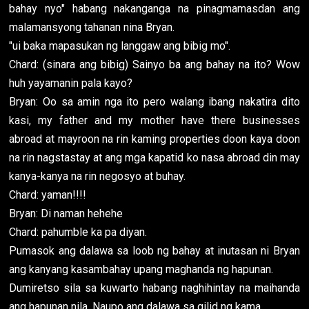
bahay nyo" habang nakanganga na pinagmamasdan ang
malamansyong tahanan nina Bryan.
"ui baka mapasukan ng langgaw ang bibig mo".
Chard: (sinara ang bibig) Sainyo ba ang bahay na ito? Wow
huh yayamanin pala kayo?
Bryan: Oo sa amin nga ito pero walang ibang nakatira dito
kasi, my father and my mother have there businesses
abroad at mayroon na rin kaming properties doon kaya doon
na rin nagstastay at ang mga kapatid ko nasa abroad din may
kanya-kanya na rin negosyo at buhay.
Chard: yaman!!!!
Bryan: Di naman hehehe
Chard: pahumble ka pa diyan.
Pumasok ang dalawa sa loob ng bahay at inutasan ni Bryan
ang kanyang kasambahay upang maghanda ng hapunan.
Dumiretso sila sa kuwarto habang naghihintay na maihanda
ang hapunan nila. Naupo ang dalawa sa gilid ng kama.