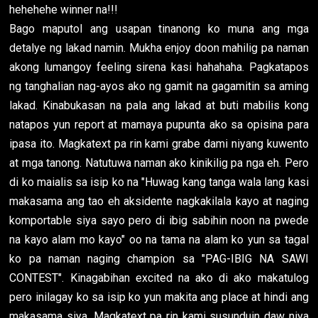
hehehehe winner na!!!
Bago maputol ang usapan tinanong ko muna ang mga
detalye ng lakad namin. Mukha enjoy doon mahilig pa naman
akong lumangoy feeling sirena kasi hahahaha. Pagkatapos
ng tanghalian nag-ayos ako ng gamit na gagamitin sa aming
lakad. Kinabukasan na pala ang lakad at buti mabilis kong
natapos yun report at mamaya pupunta ako sa opisina para
ipasa ito. Magkatext pa rin kami grabe dami niyang kuwento
at mga tanong. Natutuwa naman ako kinikilig pa nga eh. Pero
di ko maialis sa isip ko na "Huwag kang tanga wala lang kasi
makasama ang tao eh aksidente nagkakilala kayo at naging
komportable siya sayo pero di ibig sabihin noon na pwede
na kayo alam mo kayo" oo na tama na alam ko yun sa tagal
ko pa naman naging champion sa "PAG-IBIG NA SAWI
CONTEST". Kinagabihan excited na ako di ako makatulog
pero inilagay ko sa isip ko yun makita ang place at hindi ang
makasama siya. Magkatext pa rin kami susunduin daw niya