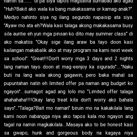
namin sa........." di pa siya tapos magsalita sumabad ako agad
"Huh?Bakit ako wala ka bang makakasama or kamag-anak?".
Medyo nahinto siya ng ilang segundo napaisip ata siya.
"Ayaw mo ata eh?Wala kasi talaga akong makakasama busy
sila auntie eh yun mga pinsan ko dito may summer class" di
ako makatiis "Okay sige ilang araw ba tayo doon kasi
kailangan makabalik ako at may program na kami next week
sa school". "Great!!!Don't worry mga 3 days and 2 nights
lang naman tayo doon at mag-eenjoy ka sigurado"....."Naku
buti na lang wala akong gagawin, pero baka mahal sa
pupuntahan natin eh limited offer pa naman ang budget ko
ngayon"....sumagot agad ang lolo mo "Limited offer talaga
ahahahaha!!!!Okay lang treat kita don't worry ako bahala
sayo"..."Talaga?Bait mo naman" biruin mo na kakakilala lang
kami noon nabangga niya ako tapos kala mo ngayon ang
tagal na namin magkakilala....Masaya ako to be honest kasi
sa gwapo, hunk and gorgeous body na kagaya niya