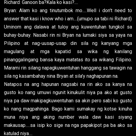
Richard: Ganoon ba?Kala ko kasi?....
Bryan: Alam ko ang tinutumbok mo.....Well i don't need to
answer that kasi i know who i am....(umupo sa tabi ni Richard)
Uminom ang dalawa at tuloy ang kuwentuhan tungkol sa
buhay-buhay. Nasabi rin ni Bryan na lumaki siya sa yaya na
Pilipino at nag-uusap-usap din sila ng kanyang mga
magulang at mga kapatid sa wika ng kanilang
pinanggalingang bansa kaya matatas ito sa wikang Filipino.
Marami rin silang napagkuwentuhan hanggang sa tawagin na
sila ng kasambahay nina Bryan at sila'y naghapunan na.
Natapos na ang hapunan nagsabi na rin ako sa kanya na
gusto ko nang umuwi ngunit kinukulit niya pa ako at gusto
niya pa daw makipagkuwentuhan sa akin pero sabi ko gusto
ko nang magpahinga. Bago kami sumakay ng kotse kinuha
muna niya ang aking number wala daw kasi siyang
makausap.....sa isip ko sige na nga papakipot pa ba ako sa
katulad niya....