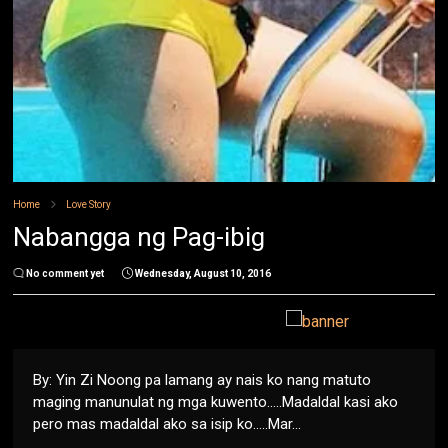
Home
Love Story
Nabangga ng Pag-ibig
No comment yet
Wednesday, August 10, 2016
By: Yin Zi Noong pa lamang ay nais ko nang matuto
maging manunulat ng mga kuwento…..Madaldal kasi ako
pero mas madaldal ako sa isip ko…..Mar...