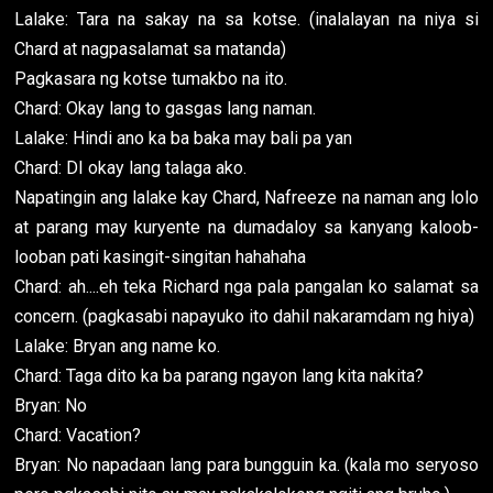
Lalake: Tara na sakay na sa kotse. (inalalayan na niya si
Chard at nagpasalamat sa matanda)
Pagkasara ng kotse tumakbo na ito.
Chard: Okay lang to gasgas lang naman.
Lalake: Hindi ano ka ba baka may bali pa yan
Chard: DI okay lang talaga ako.
Napatingin ang lalake kay Chard, Nafreeze na naman ang lolo
at parang may kuryente na dumadaloy sa kanyang kaloob-
looban pati kasingit-singitan hahahaha
Chard: ah....eh teka Richard nga pala pangalan ko salamat sa
concern. (pagkasabi napayuko ito dahil nakaramdam ng hiya)
Lalake: Bryan ang name ko.
Chard: Taga dito ka ba parang ngayon lang kita nakita?
Bryan: No
Chard: Vacation?
Bryan: No napadaan lang para bungguin ka. (kala mo seryoso