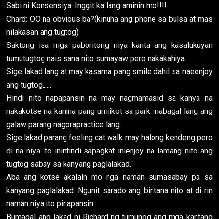
Sabi ni Konsensiya: Inggit ka lang aminin mo!!!!
Chard: OO na obvious ba?(kinuha ang phone sa bulsa at mas
nilakasan ang tugtog)
Saktong isa mga paboritong niya kanta ang kasalukuyan
tumutugtog nais sana nito sumayaw pero nakakahiya.
Sige lakad lang at may kasama pang smile dahil sa naeenjoy
ang tugtog......
Hindi nito napapansin na may nagmamasid sa kanya na
nakakotse na kanina pang umiikot sa park mabagal lang ang
galaw parang nagprapractice lang.
Sige lakad parang feeling cat walk may halong kendeng pero
di na niya ito inintindi sapagkat inienjoy na lamang nito ang
tugtog sabay sa kanyang paglalakad.
Aba ang kotse akalain mo nga naman sumasabay pa sa
kanyang paglalakad. Ngunit sarado ang bintana nito at di rin
naman niya ito pinapansin.
Bumagal ang lakad ni Richard ng tumunog ang mga kantang