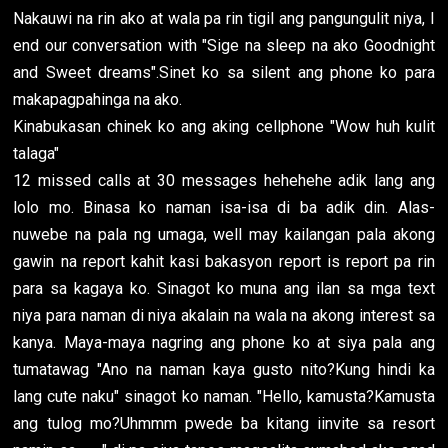
Nakauwi na rin ako at wala pa rin tigil ang pangungulit niya, I
end our conversation with "Sige na sleep na ako Goodnight
and Sweet dreams".Sinet ko sa silent ang phone ko para
makapagpahinga na ako.
Kinabukasan chinek ko ang aking cellphone "Wow huh kulit
talaga"
12 missed calls at 30 messages hehehehe adik lang ang
lolo mo. Binasa ko naman isa-isa di ba adik din. Alas-
nuwebe na pala ng umaga, well may kailangan pala akong
gawin na report kahit kasi bakasyon report is report pa rin
para sa kagaya ko. Sinagot ko muna ang ilan sa mga text
niya para naman di niya akalain na wala na akong interest sa
kanya. Maya-maya nagring ang phone ko at siya pala ang
tumatawag "Ano na naman kaya gusto nito?Kung hindi ka
lang cute naku" sinagot ko naman. "Hello, kamusta?Kamusta
ang tulog mo?Uhmmm pwede ba kitang iinvite sa resort