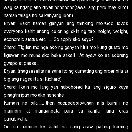
wag ka ngang ano diyan hehehehe(tawa lang pero may kurot
naman talaga ito sa kanyang loob)
Bryan: Bakit naman ganyan ang thinking mo?God loves
everyone kahit anong color ng skin ng tao, height, weight,
economic status etc.........So apply ako sayo?
Chard: Tigilan mo nga ako ng ganyan hirit mo kung gusto mo
ligawan mo muna ako baka sakali.....At ayaw ko sa sobrang
gwapo at paasa...
Bryan: (magsasalita na sana ito ng dumating ang order nila at
biglang nagsalita si Richard)
Chard: Ikain mo lang yan nabobored ka lang siguro kaya
pinagtriripan mo ako hehehhe
Kumain na sila.........then nagpadesisyunan nila bumili ng
maiinom at mangangata para sa kanila ilang oras
pangbiyahe.
Oo na aaminin ko kahit na ilang araw palang kaming