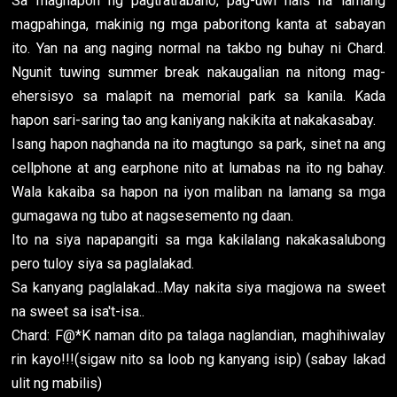
Sa maghapon ng pagtratrabaho, pag-uwi nais na lamang
magpahinga, makinig ng mga paboritong kanta at sabayan
ito. Yan na ang naging normal na takbo ng buhay ni Chard.
Ngunit tuwing summer break nakaugalian na nitong mag-
ehersisyo sa malapit na memorial park sa kanila. Kada
hapon sari-saring tao ang kaniyang nakikita at nakakasabay.
Isang hapon naghanda na ito magtungo sa park, sinet na ang
cellphone at ang earphone nito at lumabas na ito ng bahay.
Wala kakaiba sa hapon na iyon maliban na lamang sa mga
gumagawa ng tubo at nagsesemento ng daan.
Ito na siya napapangiti sa mga kakilalang nakakasalubong
pero tuloy siya sa paglalakad.
Sa kanyang paglalakad...May nakita siya magjowa na sweet
na sweet sa isa't-isa..
Chard: F@*K naman dito pa talaga naglandian, maghihiwalay
rin kayo!!!(sigaw nito sa loob ng kanyang isip) (sabay lakad
ulit ng mabilis)