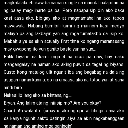
magkakilala eh ikaw ba naman single na manok linalapitan na
ng palay mag-iinarte pa ba. Pero napapaisip din ako baka
kasi aasa ako, bibigay ako at magmamahal na ako tapos
mawawala. Habang bumibili kami ng maiinom kasi medyo
malayo pa ang lakbayin yan ang mga tumatakbo sa isip ko.
Mabait siya sa akin actually first time ko ngang maranasang
may gwapong ito yun ganito basta yun na yun....
Balik biyahe na kami mga 4 na oras pa daw, hay naku
mangangalay na naman ako aking puwit sa tagal ng biyahe.
Gusto kong matulog ulit ngunit iba ang bagabag na dala ng
usapan namin kanina, oo na umaasa ako na totoo yun at sana
hindi biro.
Nakasilip lang ako sa bintana, ng.....
Bryan: Ang lalim ata ng iniiisip mo? Are you okay?
Chard: Ah wala ito....(umayos ako ng upo at titingin sana ako
sa kanya ngunit sakto patingin siya sa akin nagkabanggaan
na naman ang aming mga paningin)