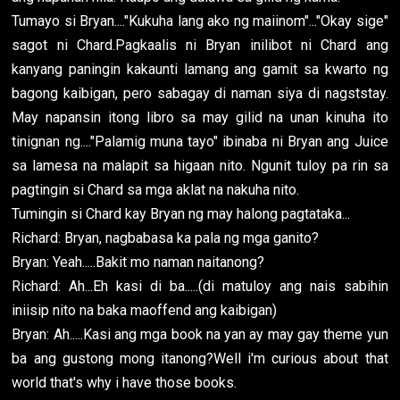
Tumayo si Bryan...."Kukuha lang ako ng maiinom"..."Okay sige"
sagot ni Chard.Pagkaalis ni Bryan inilibot ni Chard ang
kanyang paningin kakaunti lamang ang gamit sa kwarto ng
bagong kaibigan, pero sabagay di naman siya di nagststay.
May napansin itong libro sa may gilid na unan kinuha ito
tinignan ng...."Palamig muna tayo" ibinaba ni Bryan ang Juice
sa lamesa na malapit sa higaan nito. Ngunit tuloy pa rin sa
pagtingin si Chard sa mga aklat na nakuha nito.
Tumingin si Chard kay Bryan ng may halong pagtataka...
Richard: Bryan, nagbabasa ka pala ng mga ganito?
Bryan: Yeah.....Bakit mo naman naitanong?
Richard: Ah...Eh kasi di ba.....(di matuloy ang nais sabihin
iniisip nito na baka maoffend ang kaibigan)
Bryan: Ah.....Kasi ang mga book na yan ay may gay theme yun
ba ang gustong mong itanong?Well i'm curious about that
world that's why i have those books.