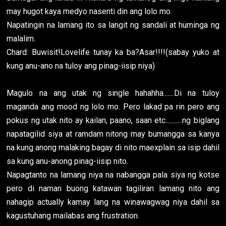
may hugot kaya medyo nasenti din ang lolo mo.
Napatingin na lamang ito sa langit ng sandali at huminga ng
malalim.
Chard: Buwisit!Lovelife tunay ka ba?Asar!!!!(sabay yuko at
kung anu-ano na tuloy ang pinag-iisip niya)
Magulo na ang utak ng single hahahha.......Di na tuloy
maganda ang mood ng lolo mo. Pero lakad pa rin pero ang
pokus ng utak nito ay kailan, paano, saan etc...........ng biglang
napatagilid siya at ramdam nitong may bumangga sa kanya
na kung anong malaking bagay di nito maexplain sa isip dahil
sa kung anu-anong pinag-iisip nito.
Napagtanto na lamang niya na nabangga pala siya ng kotse
pero di naman buong katawan tagiliran lamang nito ang
nahagip actually kamay lang na winawagwag niya dahil sa
kagustuhang mailabas ang frustration.