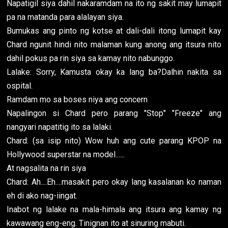
Napatigil siya dahil nakaramdam na ito ng sakit may lumapit
pa na matanda para alalayan siya.
Bumukas ang pinto ng kotse at dali-dali itong lumapit kay
Chard ngunit hindi nito malaman kung anong ang itsura nito
dahil pokus pa rin siya sa kamay nito nabunggo.
Lalake: Sorry, Kamusta okay ka lang ba?Dalhin nakita sa
ospital.
Ramdam mo sa boses niya ang concern
Napalingon si Chard pero parang "Stop" "Freeze" ang
nangyari napatitig ito sa lalaki.
Chard: (sa isip nito) Wow huh ang cute parang KPOP na
Hollywood superstar na model......
At nagsalita na rin siya
Chard: Ah....Eh....masakit pero okay lang kasalanan ko naman
eh di ako nag-iingat.
Inabot ng lalake na mala-himala ang itsura ang kamay ng
kawawang eng-eng. Tinignan ito at sinuring mabuti.