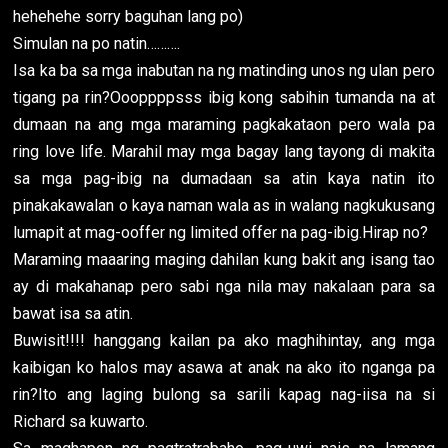
hehehehe sorry baguhan lang po)
Simulan na po natin……….
Isa ka ba sa mga inabutan na ng matinding unos ng ulan pero
tigang pa rin?Oooppppsss ibig kong sabihin tumanda na at
dumaan na ang mga maraming pagkakataon pero wala pa
ring love life. Marahil may mga bagay lang tayong di makita
sa mga pag-ibig na dumadaan sa atin kaya natin ito
pinakakawalan o kaya naman wala as in walang nagkukusang
lumapit at mag-ooffer ng limited offer na pag-ibig.Hirap no?
Maraming maaaring maging dahilan kung bakit ang isang tao
ay di makahanap pero sabi nga nila may nakalaan para sa
bawat isa sa atin.
Buwisit!!!! hanggang kailan pa ako maghihintay, ang mga
kaibigan ko halos may asawa at anak na ako ito nganga pa
rin?Ito ang laging bulong sa sarili kapag nag-iisa na si
Richard sa kuwarto.