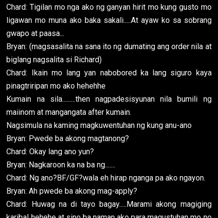
Chard: Tigilan mo nga ako ng ganyan hirit mo kung gusto mo
ligawan mo muna ako baka sakali.....At ayaw ko sa sobrang
gwapo at paasa...
Bryan: (magsasalita na sana ito ng dumating ang order nila at
biglang nagsalita si Richard)
Chard: Ikain mo lang yan nabobored ka lang siguro kaya
pinagtriripan mo ako hehehhe
Kumain na sila.........then nagpadesisyunan nila bumili ng
maiinom at mangangata after kumain.
Nagsimula na kaming magkuwentuhan ng kung anu-ano
Bryan: Pwede ba akong magtanong?
Chard: Okay lang ano yun?
Bryan: Nagkaroon ka na ba ng.......
Chard: Ng ano?BF/GF?wala eh hirap nganga pa ako ngayon.
Bryan: Ah pwede ba akong mag-apply?
Chard: Huwag na di tayo bagay.....Marami akong magiging
karibal hehehe at sino ba naman ako para magustuhan mo no