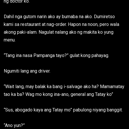
ng doctor ko.
Dahil nga gutom narin ako ay bumaba na ako. Dumiretso
kami sa restaurant at nag-order. Hapon na noon, pero wala
akong paki-alam. Nagulat nalang ako ng makita ko yung
menu.
“Tang ina nasa Pampanga tayo?” gulat kong pahayag.
Ngumiti lang ang driver.
“Wait lang, may balak ka bang i-salvage ako ha? Mamamatay
tao ka ba? Wag mo kong ina-ano, general ang Tatay ko”
“Sus, abogado kaya ang Tatay mo” pabulong niyang banggit.
“Ano yun?”