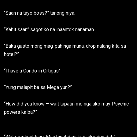
“Saan na tayo boss?” tanong niya.
“Kahit saan” sagot ko na inaantok nanaman.
“Baka gusto mong mag-pahinga muna, drop nalang kita sa
hotel?”
“I have a Condo in Ortigas”
“Yung malapit ba sa Mega yun?”
“How did you know – wait tapatin mo nga ako may Psychic
powers ka ba?”
“Wala, instinct lang. May hinatid na kasi ako dun dati”