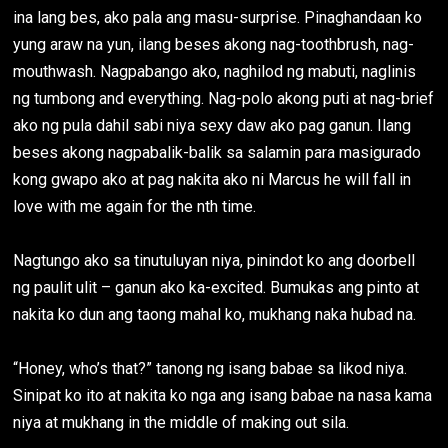
ina lang bes, ako pala ang masu-surprise. Pinaghandaan ko
yung araw na yun, ilang beses akong nag-toothbrush, nag-
mouthwash. Nagpabango ako, naghilod ng mabuti, naglinis
ng tumbong and everything. Nag-polo akong puti at nag-brief
ako ng pula dahil sabi niya sexy daw ako pag ganun. Ilang
beses akong nagpabalik-balik sa salamin para masigurado
kong gwapo ako at pag nakita ako ni Marcus he will fall in
love with me again for the nth time.
Nagtungo ako sa tinutuluyan niya, pinindot ko ang doorbell
ng paulit ulit – ganun ako ka-excited. Bumukas ang pinto at
nakita ko dun ang taong mahal ko, mukhang naka hubad na.
“Honey, who’s that?” tanong ng isang babae sa likod niya.
Sinipat ko ito at nakita ko nga ang isang babae na nasa kama
niya at mukhang in the middle of making out sila.