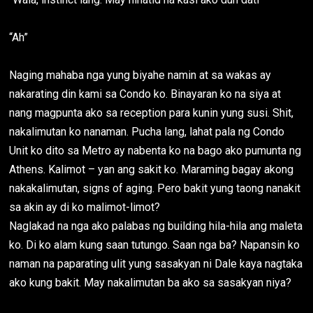
“Ah”
Naging mahaba nga yung biyahe namin at sa wakas ay
nakarating din kami sa Condo ko. Binayaran ko na siya at
nang magpunta ako sa reception para kunin yung susi. Shit,
nakalimutan ko nanaman. Pucha lang, lahat pala ng Condo
Unit ko dito sa Metro ay nabenta ko na bago ako pumunta ng
Athens. Kalimot – yan ang sakit ko. Maraming bagay akong
nakakalimutan, signs of aging. Pero bakit yung taong nanakit
sa akin ay di ko malimot-limot?
Naglakad na nga ako palabas ng building hila-hila ang maleta
ko. Di ko alam kung saan tutungo. Saan nga ba? Napansin ko
naman na paparating ulit yung sasakyan ni Dale kaya nagtaka
ako kung bakit. May nakalimutan ba ako sa sasakyan niya?