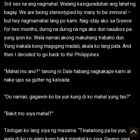
3rd sex na ang nagmahal. Walang kasiguraduhan ang lahat ng
bagay. We are being stereotyped by many to be immoral –
but hey nagmamahal lang po kami. Nag-stay ako sa Greece
for two months, durog na durog na nga ako dun nauubos pa
yung ipon ko. Wala naman akong makuhang trabaho dun.
Yung inakala kong magiging madali, akala ko lang pala. And
then I decided to go back to the Philippines.
“Mahal mo ano?” tanong ni Dale habang nagkakape kami at
naka-upo sa gutter ng kalsada.
“Oo naman, gagawin ko ba yun kung di ko mahal yung tao?”
“Bakit mo siya mahal?”
Tinitigan ko lang siya ng masama. “Tinatanong pa ba yun,
wala di ko rin alam kung bakit minahal ko siya. Gwapo siya