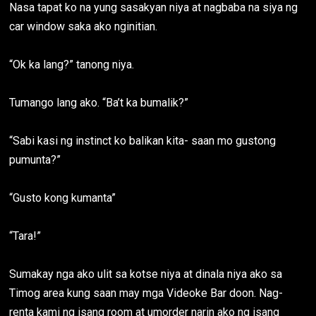
Nasa tapat ko na yung sasakyan niya at nagbaba na siya ng
car window saka ako nginitian.
“Ok ka lang?” tanong niya.
Tumango lang ako. “Ba’t ka bumalik?”
“Sabi kasi ng instinct ko balikan kita- saan mo gustong
pumunta?”
“Gusto kong kumanta”
“Tara!”
Sumakay nga ako ulit sa kotse niya at dinala niya ako sa
Timog area kung saan may mga Videoke Bar doon. Nag-
renta kami ng isang room at umorder narin ako ng isang