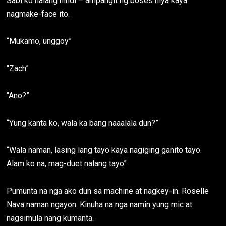
Sabi ko nalang hindi – ampangit ng boses niya kaya
nagmake-face ito.
“Mukamo, unggoy”
“Zach”
“Ano?”
“Yung kanta ko, wala ka bang naaalala dun?”
“Wala naman, lasing lang tayo kaya nagiging ganito tayo.
Alam ko na, mag-duet nalang tayo”
Pumunta na nga ako dun sa machine at nagkey-in. Roselle
Nava naman ngayon. Kinuha na nga namin yung mic at
nagsimula nang kumanta.