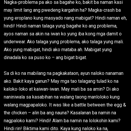
Nagka-problema pa ako sa bagahe ko, bakit ba naman kasi
may limit lang ang pwedeng kargahin ha? Magka-crash ba
yung eroplano kung masyado nang mabigat? Hindi naman eh,
hindi! Hindi naman talaga yung bagahe ko ang problema,
ayos naman sa akin na iwan ko yung iba kong mga damit o
underwear. Ako talaga yung problema, ako talaga yung mali.
Ako yung mabigat, hindi ako mataba ah. Mabigat yung
dinadala ko sa puso ko – ang bigat bigat.
Sa di ko na mabilang na pagkakataon, ayun naloko nanaman
ako. Bakit kaya ganun? May mga tao talagang tulad ko na
kaloko-loko at kaiwan-iwan. May mali ba sa amin? Di ako
naniniwala sa kasabihan na walang taong manloloko kung
walang magpapaloko. It was like a battle between the egg &
the chicken – alin ba ang nauna? Kasalanan ba namin na
nagpaloko kami? Hindi! Alam ba namin na lolokohin kami?
Hindi rin! Biktima kami dito. Kaya kung naloko ka na,