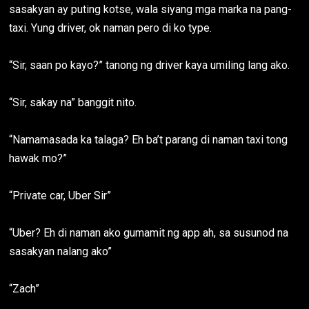
sasakyan ay puting kotse, wala siyang mga marka na pang-
taxi. Yung driver, ok naman pero di ko type.
“Sir, saan po kayo?” tanong ng driver kaya umiling lang ako.
“Sir, sakay na” banggit nito.
“Namamasada ka talaga? Eh ba’t parang di naman taxi tong
hawak mo?”
“Private car, Uber Sir”
“Uber? Eh di naman ako gumamit ng app ah, sa susunod na
sasakyan nalang ako”
“Zach”