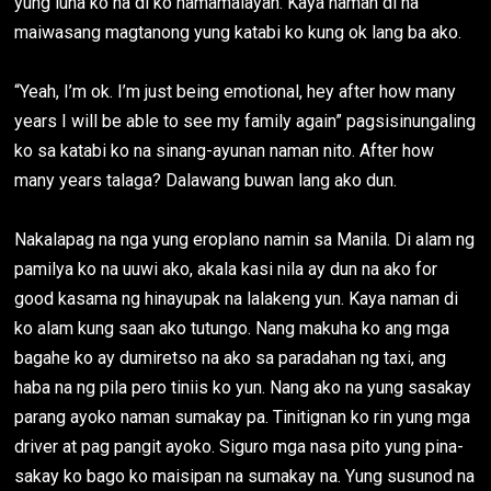
yung luha ko na di ko namamalayan. Kaya naman di na
maiwasang magtanong yung katabi ko kung ok lang ba ako.
“Yeah, I’m ok. I’m just being emotional, hey after how many
years I will be able to see my family again” pagsisinungaling
ko sa katabi ko na sinang-ayunan naman nito. After how
many years talaga? Dalawang buwan lang ako dun.
Nakalapag na nga yung eroplano namin sa Manila. Di alam ng
pamilya ko na uuwi ako, akala kasi nila ay dun na ako for
good kasama ng hinayupak na lalakeng yun. Kaya naman di
ko alam kung saan ako tutungo. Nang makuha ko ang mga
bagahe ko ay dumiretso na ako sa paradahan ng taxi, ang
haba na ng pila pero tiniis ko yun. Nang ako na yung sasakay
parang ayoko naman sumakay pa. Tinitignan ko rin yung mga
driver at pag pangit ayoko. Siguro mga nasa pito yung pina-
sakay ko bago ko maisipan na sumakay na. Yung susunod na