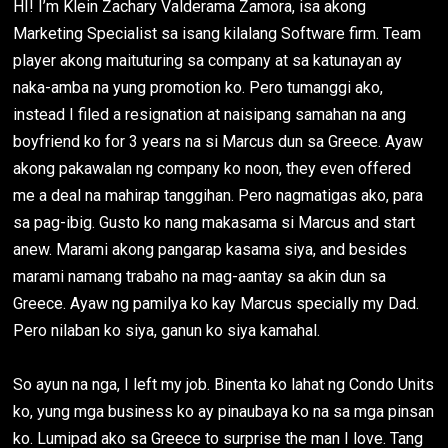
HI! I’m Klein Zachary Valderama Zamora, isa akong
Marketing Specialist sa isang kilalang Software firm. Team
player akong maituturing sa company at sa katunayan ay
naka-amba na yung promotion ko. Pero tumanggi ako,
instead I filed a resignation at naisipang samahan na ang
boyfriend ko for 3 years na si Marcus dun sa Greece. Ayaw
akong pakawalan ng company ko noon, they even offered
me a deal na mahirap tanggihan. Pero nagmatigas ako, para
sa pag-ibig. Gusto ko nang makasama si Marcus and start
anew. Marami akong pangarap kasama siya, and besides
marami namang trabaho na mag-aantay sa akin dun sa
Greece. Ayaw ng pamilya ko kay Marcus specially my Dad.
Pero nilaban ko siya, ganun ko siya kamahal.
So ayun na nga, I left my job. Binenta ko lahat ng Condo Units
ko, yung mga business ko ay pinaubaya ko na sa mga pinsan
ko. Lumipad ako sa Greece to surprise the man I love. Tang