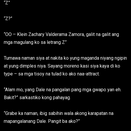
“Z”
“Z?”
“OO – Klein Zachary Valderama Zamora, galit na galit ang
mga magulang ko sa letrang Z”
Tumawa naman siya at nakita ko yung maganda niyang ngipin
at yung dimples niya. Sayang moreno kasi siya kaya di ko
type – sa mga tisoy na tulad ko ako naa-attract.
“Alam mo, yang Dale na pangalan pang mga gwapo yan eh.
Bakit?” sarkastiko kong pahayag.
“Grabe ka naman, ibig sabihin wala akong karapatan na
mapangalanang Dale. Pangit ba ako?”