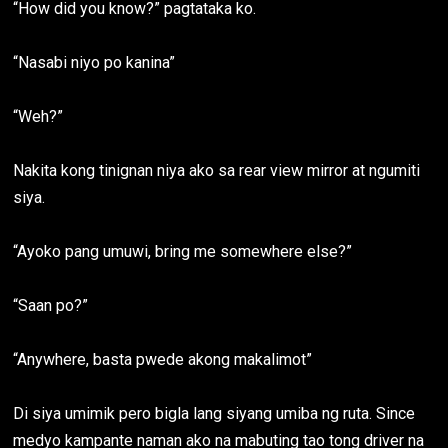
“How did you know?” pagtataka ko.
“Nasabi niyo po kanina”
“Weh?”
Nakita kong tinignan niya ako sa rear view mirror at ngumiti
siya.
“Ayoko pang umuwi, bring me somewhere else?”
“Saan po?”
“Anywhere, basta pwede akong makalimot”
Di siya umimik pero bigla lang siyang umiba ng ruta. Since
medyo kampante naman ako na mabuting tao tong driver na