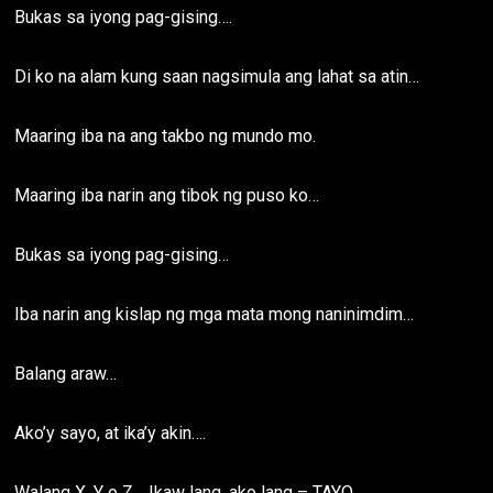
Bukas sa iyong pag-gising….
Di ko na alam kung saan nagsimula ang lahat sa atin…
Maaring iba na ang takbo ng mundo mo.
Maaring iba narin ang tibok ng puso ko…
Bukas sa iyong pag-gising…
Iba narin ang kislap ng mga mata mong naninimdim…
Balang araw…
Ako’y sayo, at ika’y akin….
Walang X, Y o Z… Ikaw lang, ako lang – TAYO…