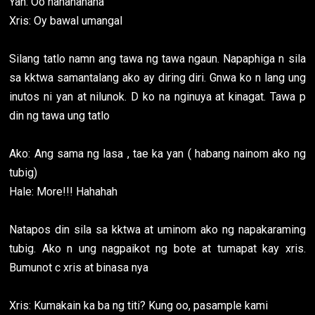
Yan: Oo hahahahaha
Xris: Oy bawal umangal
Silang tatlo namn ang tawa ng tawa ngaun. Napaphiga n sila
sa kktwa samantalang ako ay diring diri. Gnwa ko n lang ung
inutos ni yan at nilunok. D ko na nginuya at kinagat. Tawa p
din ng tawa ung tatlo
Ako: Ang sama ng lasa , tae ka yan ( habang nainom ako ng
tubig)
Hale: More!!! Hahahah
Natapos din sila sa kktwa at uminom ako ng napakaraming
tubig. Ako n ung nagpaikot ng bote at tumapat kay xris.
Bumunot c xris at binasa nya
Xris: Kumakain ka ba ng titi? Kung oo, pasample kami