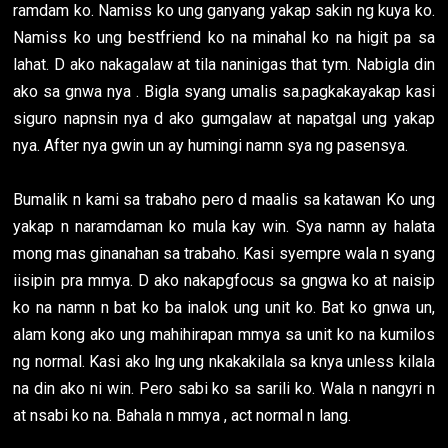
ramdam ko. Namiss ko ung ganyang yakap sakin ng kuya ko.
Namiss ko ung bestfriend ko na minahal ko na higit pa sa
lahat. D ako nakagalaw at tila naninigas that tym. Nabigla din
ako sa gnwa nya . Bigla syang umalis sa.pagkakayakap kasi
siguro napnsin nya d ako gumgalaw at napatgal ung yakap
nya. After nya gwin un ay humingi namn sya ng pasensya.
Bumalik n kami sa trabaho pero d maalis sa katawan Ko ung
yakap n naramdaman ko mula kay win. Sya namn ay halata
mong mas ginanahan sa trabaho. Kasi syempre wala n syang
iisipin pra mmya. D ako nakapgfocus sa gngwa ko at naisip
ko na namn n bat ko ba inalok ung unit ko. Bat ko gnwa un,
alam kong ako ung mahihirapan mmya sa unit ko na kumilos
ng normal. Kasi ako lng ung nkakakilala sa knya unless kilala
na din ako ni win. Pero sabi ko sa sarili ko. Wala n nangyri n
at nsabi ko na. Bahala n mmya , act normal n lang.