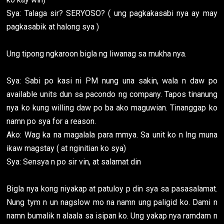
Sya: Talaga sir? SERYOSO? ( ung pagkakasabi nya ay may
pagkasabik at halong sya )
Ung tipong ngkaroon bigla ng liwanag sa mukha nya.
Sya: Sabi po kasi ni PM nung una sakin, wala n daw po
available units dun sa pacondo ng company. Tapos tinanung
nya ko kung willing daw po ba ako maguwian. Tinanggap ko
namn po sya for a reason.
Ako: Wag ka na magalala para mmya. Sa unit ko n lng muna
ikaw magstay ( at nginitian ko sya)
Sya: Sensya n po sir vin, at salamat din
Bigla nya kong niyakap at patuloy p din sya sa pasasalamat.
Nung tym n un nagslow mo na namn ung paligid ko. Dami n
namn bumalik n alaala sa isipan ko. Ung yakap nya ramdam n