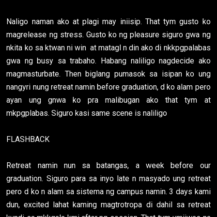
Naligo naman ako at plagi may iniisip. That tym gusto ko
magrelease ng stress. Gusto ko ng pleasure siguro gwa ng
nkita ko sa ktwan ni win at matagl n din ako di nkkpgpalabas
gwa ng busy sa trabaho. Habang naliligo nagdecide ako
magmasturbate. Then biglang pumasok sa isipan ko ung
nangyri nung retreat namin before graduation, d ko alam pero
ayan ung gnwa ko pra malibugan ako that tym at
mkpgplabas. Siguro kasi same scene is naliligo
FLASHBACK
Retreat namin nun sa batangas, a week before our
graduation. Siguro para sa inyo late n masyado ung retreat
pero d ko n alam sa sistema ng campus namin. 3 days kami
dun, excited lahat kaming magtrotropa di dahil sa retreat