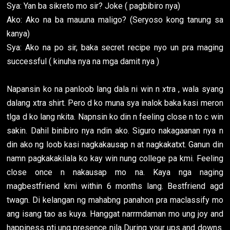
Sya: Yan ba sikreto mo sir? Joke ( pagbibiro nya)
Ako: Ako na ba mauuna maligo? (Seryoso kong tanung sa
kanya)
Sya: Ako na po sir, baka secret recipe nyo un pra maging
successful ( kinuha nya na mga damit nya )
Napansin ko na panloob lang dala ni win n xtra , wala syang
dalang xtra shirt. Pero d ko muna sya inalok baka kasi meron
tlga d ko lang nkita. Napnsin ko din n feeling close n to c win
sakin. Dahil binibiro nya ndin ako. Siguro nakagaanan nya n
din ako ng loob kasi nagkakausap n at nagkakatxt. Ganun din
namn pagkakakilala ko kay win nung college pa kmi. Feeling
close once n nakausap mo na. Kaya nga naging
magbestfriend kmi within 6 months lang. Bestfriend agd
twagn. Di kelangan ng mahabng panahon pra maclassify mo
ang isang tao as kuya. Hanggat narrmdaman mo ung joy and
happiness pti ung presence nila During your ups and downs.