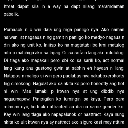
Itreat dapat sila in a way na dapt nilang maramdaman
pabalik.
Pumasok n c win dala ung mga panligo nya. Ako naman
naiwan at nagaaus n ng gamit n panligo ko medyo nagaus n
din ako ng unit ko. Iniiisp ko na magtatabi ba kmi matulog
nito o mahihiga ako sa lapag. Or sa sofa n lang ako mtutulog.
Di tlaga ako mapakali pero sbi ko sa sarili ko, act normal
lang kung anu gustong gwin at sabhin eh hayaan n lang.
Natapos n maligo si win pero paglabas nya nakaboxershorts
lng c mokong. Nagulat ako sa nkita ko pero honestly ang hot
ni win. Mas lumaki p ktwan nya at ung dibdib nya
naguumapaw. Pinipigilan ko tumingin sa knya. Pero para
mlaman nyo, hndi ako attracted sa iba na same gender ko.
Kay win lang tlaga ako napapalunok or naattract. Kaya nung
nkita ko ulit ktwan nya ay nattract ako siguro kasi may ntitira