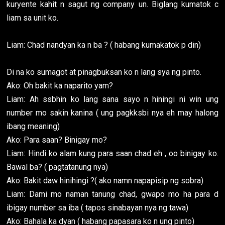
kuryente kahit n sagut ng company un. Biglang kumatok c
liam sa unit ko.
Liam: Chad nandyan ka n ba ? ( habang kumakatok p din)
Di na ko sumagot at pinagbuksan ko n lang sya ng pinto.
Ako: Oh bakit ka naparito yam?
Liam: Ah ssbhin ko lang sana sayo n hiningi ni win ung
number mo sakin kanina ( ung pagkksbi nya eh may halong
ibang meaning)
Ako: Para saan? Binigay mo?
Liam: Hindi ko alam kung para saan chad eh , oo binigay ko.
Bawal ba? ( pagtatanung nya)
Ako: Bakit daw hinihingi ?( ako namn napapisip ng sobra)
Liam: Dami mo naman tanung chad, gwapo mo ha para d
ibigay number sa iba ( tapos sinabayan nya ng tawa)
Ako: Bahala ka dyan ( habang papasara ko n ung pinto)