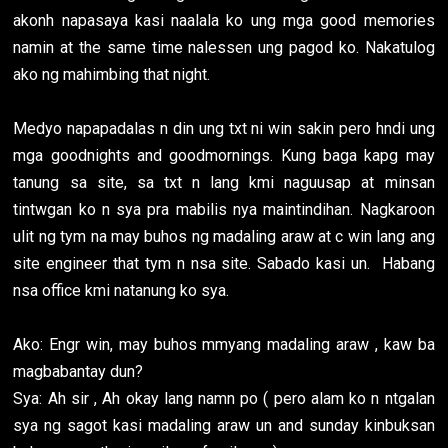
akonh napasaya kasi naalala ko ung mga good memories
namin at the same time nalessen ung pagod ko. Nakatulog
ako ng mahimbing that night.
Medyo napapadalas n din ung txt ni win sakin pero hndi ung
mga goodnights and goodmornings. Kung baga kapg may
tanung sa site, sa txt n lang kmi naguusap at minsan
tintwgan ko n sya pra mabilis nya maintindihan. Nagkaroon
ulit ng tym na may buhos ng madaling araw at c win lang ang
site engineer that tym n nsa site. Sabado kasi un. Habang
nsa office kmi natanung ko sya.
Ako: Engr win, may buhos mmyang madaling araw , kaw ba
magbabantay dun?
Sya: Ah sir , Ah okay lang namn po ( pero alam ko n ntgalan
sya ng sagot kasi madaling araw un and sunday kinbuksan