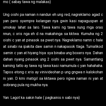
mo ( sabay tawa ng malakas)
Ung oishi pa naman n nandun eh ung red, nagreklamo agad c
yan pero syempre kelangan nya gwin kasi napaguspan at
umokay lahat sa laro. Tawa kami ng tawa nung mga oras
nnun, c xris nga eh d na makahinga sa kktwa. Kumuha ng 2
oishi c yan at pinasok sa pwet nya. Nagreklamo namn c hale
at sinabi na ipakita daw samin n nakapasok tlaga. Tumalikod
samin c yan at hiyang hiya sya binaba ung boxers nya. Dahan
dahan nyang pinasok ung 2 oishi sa pwet nya. Samantlang
kaming tatlo ay tawa ng tawa kasi namumula c yan hahahaha.
Tapos etong c xris ay vinivideohan p ung gngwa n kalokohan
ni yan. D kmi matigil sa kktawa pero ngwa naman ni yan at
sobrang pula ng mukha nya.
Yan: Lagot ka sakin hale ( pagkainis n sabi nya)