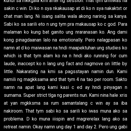
kundi sa mkkgala kmi after ng session. That tym umiiwas na
sakin c win. Di ko n sya nkakausap at di ko n sya nakaktxt or
chat man lang. Ni isang salita wala akong narinig sa kanya.
Sabi ko sa sarili eto n ung tym pra makausap ko c god. Para
malaman ko kung bat ganito ung nraranasan ko. Ang dami
kong pinagdaanan lalo na emotionally. Pero nalagpasan ko
namn at d ko maiwasan na hndi maapektuhan ung studies ko
which is that tym alam ko na n hndi ako running for cum
laude, inaccept ko n lang ung fact and nagmove on little by
little. Nakarating na kmi sa pagsstayan namin dun. Kami
namili ng magkksama and that tym 4 na tao per room. Sakto
namn na apat lang kami kasi c ed ay hndi pinyagan n
sumama. Super strict tlga ng parents nun. Kami nina hale xris
at yan mgkksma sa rum samantalang c win ay sa iba
nakiroom. That tym sabi ko sa sarili ko iwas muna ako sa
problema. D ko muna iiispin and magrerelax lang ako sa
retreat namin. Okay namn ung day 1 and day 2. Pero ung gabi