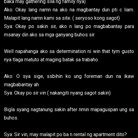
baka may gathering sila ng family nya)
Ako: Okay lang namn na ako na magbantay dun pti c liam.
Malapit lang namn kami sa site. ( seryoso kong sagot)
Sya: Okay po sakin sir, ako n lang po magbabantay para
msanay din ako sa mga ganyang buhos sir.
Well napahanga ako sa determination ni win that tym gusto
nya tlaga matuto at maging batak sa trabaho.
Ako: O sya sige, ssbihin ko ung foreman dun na ikaw
magbabantay ah
Sya: Okay po sir vin ( nakangiti nyang sagot sakin)
Bigla syang nagtanung sakin after nmin mapaguspan ung sa
buhos.
Sya: Sir vin, may malapit po ba n rental ng apartment dito?