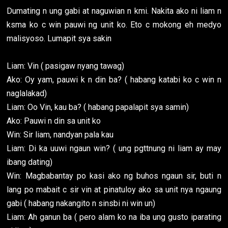
Dumating n ung gabi at naguwian n kmi. Nakita ako ni liam n
ksma ko c win pauwi ng unit ko. Eto c mokong eh medyo
malisyoso. Lumapit sya sakin
Liam: Vin ( pasigaw nyang tawag)
Ako: Oy yam, pauwi k n din ba? ( habang katabi ko c win n
naglalakad)
Liam: Oo Vin, kau ba? ( habang papalapit sya samin)
Ako: Pauwi n din sa unit ko
Win: Sir liam, nandyan pala kau
Liam: Di ka uuwi ngaun win? ( ung pgttnung ni liam ay may
ibang dating)
Win: Magbabantay po kasi ako ng buhos ngaun sir, buti n
lang po mabait c sir vin at pinatuloy ako sa unit nya ngaung
gabi ( habang nakangito n sinsbi ni win un)
Liam: Ah ganun ba ( pero alam ko na iba ung gusto iparating