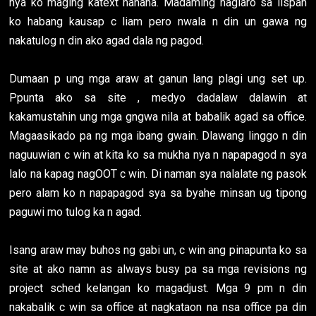
nya ko maging katext hahaha. Madaming naglaro sa iispan
ko habang kausap c liam pero nwala n din un gawa ng
nakatulog n din ako agad dala ng pagod.
Dumaan p ung mga araw at ganun lang plagi ung set up.
Ppunta ako sa site , medyo dadalaw dalawin at
kakamustahin ung mga gngwa nila at babalik agad sa office.
Magaasikado pa ng mga ibang gwain. Dlawang linggo n din
naguuwian c win at kita ko sa mukha nya n napapagod n sya
lalo na kapag nagOOT c win. Di naman sya nalalate ng pasok
pero alam ko n napapagod sya sa byahe minsan ug tipong
paguwi mo tulog ka n agad.
Isang araw may buhos ng gabi un, c win ang pinapunta ko sa
site at ako namn as always busy pa sa mga revisions ng
project sched kelangan ko magadjust. Mga 9 pm n din
nakabalik c win sa office at nagkataon na nsa office pa din