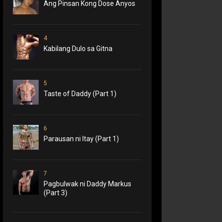
Ang Pinsan Kong Dose Anyos
4
Kabilang Dulo sa Gitna
5
Taste of Daddy (Part 1)
6
Parausan ni Itay (Part 1)
7
Pagbulwak ni Daddy Markus
(Part 3)