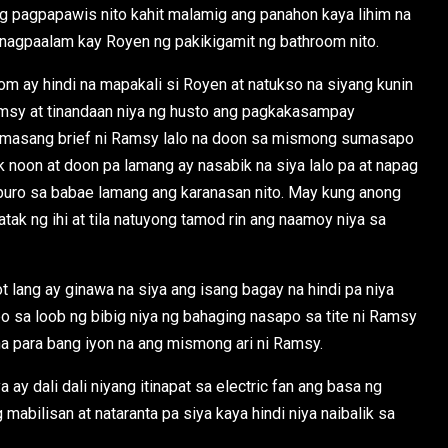
 ang pagpapawis nito kahit malamig ang panahon kaya lihim na
g nagpaalam kay Royen ng pakikigamit ng bathroom nito.
m ay hindi na mapakali si Royen at natukso na siyang kunin
Ramsy at tinandaan niya ng husto ang pagkakasampay
 masang brief ni Ramsy lalo na doon sa mismong sumasapo
ak noon at doon pa lamang ay nasabik na siya lalo pa at napag
 puro sa babae lamang ang karanasan nito. May kung anong
ak ng ihi at tila natuyong tamod rin ang naamoy niya sa
 lang ay ginawa na siya ang isang bagay na hindi pa niya
bo sa loob ng bibig niya ng bahaging nasapo sa tite ni Ramsy
 na para bang iyon na ang mismong ari ni Ramsy.
 dali dali niyang itinapat sa electric fan ang basa ng
mabilisan at nataranta pa siya kaya hindi niya naibalik sa