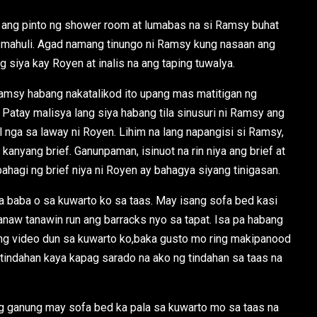
 ang pinto ng shower room at lumabas na si Ramsy buhat
g mahuli. Agad namang tinungo ni Ramsy kung nasaan ang
g siya kay Royen at inalis na ang taping tuwalya.
msy habang nakatalikod ito upang mas matitigan ng
atay malisya lang siya habang tila sinusuri ni Ramsy ang
 nga sa laway ni Royen. Lihim na lang napangisi si Ramsy,
kanyang brief. Ganunpaman, isinuot na rin niya ang brief at
ahagi ng brief niya ni Royen ay bahagya siyang tinigasan.
 baba o sa kuwarto ko sa taas. May isang sofa bed kasi
anaw tanawin run ang barracks nyo sa tapat. Isa pa habang
 video dun sa kuwarto ko,baka gusto mo ring makipanood
 tindahan kaya kapag sarado na ako ng tindahan sa taas na
g ganung may sofa bed ka pala sa kuwarto mo sa taas na