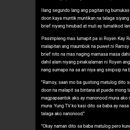
Ilang segundo lang ang pagitan ng bumukas
doon kaya muntik muntikan na talaga siyan
brief niyang hinubad at muli ay tumalikod lan
Pasimpleng mas lumapit pa si Royen Kay Ra
malapitan ang maumbok na puwet ni Ramsy. P
brief nito na mas naging mamasa masa dahil
dahil alam niyang pinakialaman ni Royen ang 
nang sumapo na sa ari niya ang sinipsip na b
"Ramsy, saan mo ba gustong matulog dito sa
doon na malapit sa bintana at puede mong t
magpapaantok ako ay manonood muna ako ng
muna. Yung TV ko kasi dito sa baba ay nasa
talaga ako nanonood."
"Okay naman dito sa baba matulog pero kun