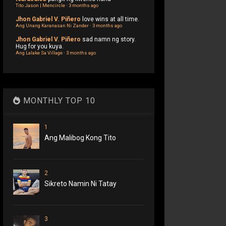
Tito Jason | Mencircle
·
3 months ago
Jhon Gabriel V. Piñero
love wins at all time.
Ang Unang Karanasan Ni Zander
·
3 months ago
Jhon Gabriel V. Piñero
sad namn ng story.
Hug for you kuya.
Ang Lalake Sa Village
·
3 months ago
MONTHLY TOP 10
1
Ang Malibog Kong Tito
2
Sikreto Namin Ni Tatay
3