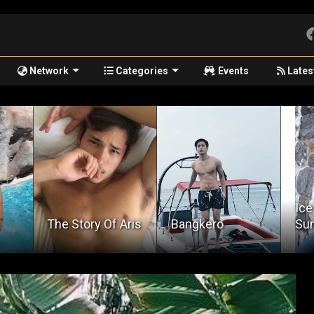
Network
Categories
Events
Lates
Ice Cream
Aris
Bangkero
Sundae
Sil