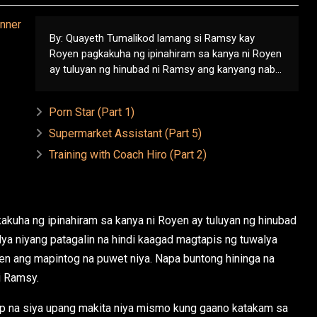
By: Quayeth Tumalikod lamang si Ramsy kay
Royen pagkakuha ng ipinahiram sa kanya ni Royen
ay tuluyan ng hinubad ni Ramsy ang kanyang nab...
Porn Star (Part 1)
Supermarket Assistant (Part 5)
Training with Coach Hiro (Part 2)
kuha ng ipinahiram sa kanya ni Royen ay tuluyan ng hinubad
ya niyang patagalin na hindi kaagad magtapis ng tuwalya
yen ang mapintog na puwet niya. Napa buntong hininga na
i Ramsy.
ap na siya upang makita niya mismo kung gaano katakam sa