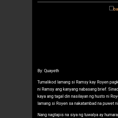
By: Quayeth
Tumalikod lamang si Ramsy kay Royen pagka
ni Ramsy ang kanyang nabasang brief. Sinad
kaya ang tagal din nasilayan ng husto ni Ro
lamang si Royen sa nakatambad na puwet n
Nang nagtapis na siya ng tuwalya ay humar