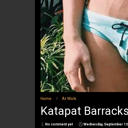
Home
At Work
Katapat Barracks
No comment yet
Wednesday, September 13