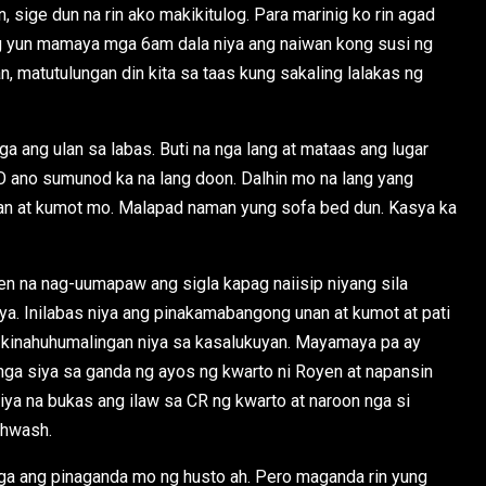
, sige dun na rin ako makikitulog. Para marinig ko rin agad
g yun mamaya mga 6am dala niya ang naiwan kong susi ng
n, matutulungan din kita sa taas kung sakaling lalakas ng
a ang ulan sa labas. Buti na nga lang at mataas ang lugar
. O ano sumunod ka na lang doon. Dalhin mo na lang yang
nan at kumot mo. Malapad naman yung sofa bed dun. Kasya ka
n na nag-uumapaw ang sigla kapag naiisip niyang sila
. Inilabas niya ang pinakamabangong unan at kumot at pati
g kinahuhumalingan niya sa kasalukuyan. Mayamaya pa ay
a siya sa ganda ng ayos ng kwarto ni Royen at napansin
niya na bukas ang ilaw sa CR ng kwarto at naroon nga si
thwash.
laga ang pinaganda mo ng husto ah. Pero maganda rin yung