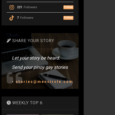
221
Followers
Follow
7
Followers
Follow
SHARE YOUR STORY
Let your story be heard.
Send your pinoy gay stories
-
stories@mencircle.com
WEEKLY TOP 6