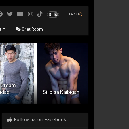
SEARCH
t
Chat Room
Karanasan sa
ip sa Kaibigan
Gitnang Silangan
Kuya Kleng
Follow us on Facebook