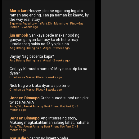
Mario kart
Houyyy, please nganong ing ato
raman ang ending. Fan pa naman ko kaayo, by
the way real story...
Sigaw ng Pugad Lawin (Part 23) | Mencircle | Pinoy Gay
Stories
·
2 weeks ago
jun umbok
San kaya pede maka nood ng
ganyan ganyan fantasy ko eh hehe may
lumalaspag sakin na 25 yo plus na...
Ang Batang Bading na si Angel
·
2 weeks ago
Jayjay
Nag bebenta kapa?
Ang Batang Bading na si Angel
·
2 weeks ago
Cerjayy
Kamusta naman? May naka trip ka na
dyan?
Cinehan sa Market Place
·
2 weeks ago
Nick
Nag work ako dyan as porter e
Cinehan sa Market Place
·
3 weeks ago
Jensen Dimaupo
Grabe sunod sunod ung plot
twist HAHAHA
Ama, Tito, Ako at Ama ng Best Friend Ko (Part 8)
·
3
months ago
Jensen Dimaupo
Ang intense ng story,
Mukang magkakatikiman silang lahat, hahaha
Ama, Tito, Ako at Ama ng Best Friend Ko (Part 6)
·
3
months ago
Icarusdieb
pangit ng kwento haha