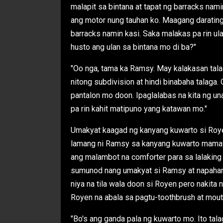
malapit sa bintana at tapat ng barracks namin
ang motor nung tauhan ko. Maagang daratin
barracks namin kasi. Saka malakas pa rin ula
husto ang ulan sa bintana mo di ba?"
"Oo nga, tama ka Ramsy. May kalakasan talag
nitong subdivision at hindi binabaha talaga
pantalon mo doon. Ipaglalabas na kita ng u
pa rin kahit matipuno yang katawan mo."
Umakyat kaagad ng kanyang kuwarto si Roye
lamang ni Ramsy sa kanyang kuwarto mamaya
ang malambot na comforter para sa lalakin
sumunod nang umakyat si Ramsy at napahang
niya na tila wala doon si Royen pero nakita 
Royen na abala sa pagtu-toothbrush at mou
"Bo's ang ganda pala ng kuwarto mo. Ito ta