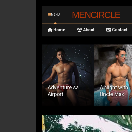
MENCIRCLE
MENU
Home
About
Contact
dventure sa
A Night with
irport
Uncle Max
The Story Of 