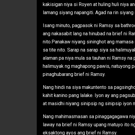
kakisigan niya si Royen at huling huli niya
lamang siyang napangiti. Agad na rin siyan
Isang minuto, pagpasok ni Ramsy sa bathroo
ang nakasabit lang na hinubad na brief ni 
nito.Panakaw niyang sininghot ang mamasa
sa tite nito. Sarap na sarap siya sa halimuy
alaman pa niya mula sa tauhan ni Ramsy na
halimuyak ng maghapong pawis, natuyong pat
pinaghubarang brief ni Ramsy.
Nang hindi na siya makuntento sa pagsinghot
kahit kanino pang lalake. Iyon ay ang pagsu
at masidhi niyang sinipsip ng sinipsip iyon
Nang mahimasmasan sa pinaggagagawa niya ay
laway na brief ni Ramsy upang matuyo ito ng 
eksaktong ayos ang brief ni Ramsy.