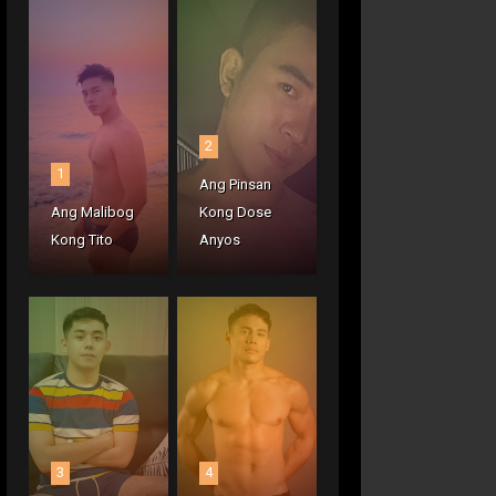
2
1
Ang Pinsan
Ang Malibog
Kong Dose
Kong Tito
Anyos
3
4