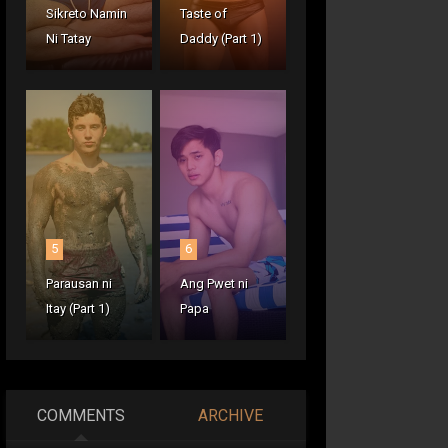
Sikreto Namin
Taste of
Ni Tatay
Daddy (Part 1)
5
6
Parausan ni
Ang Pwet ni
Itay (Part 1)
Papa
COMMENTS
ARCHIVE