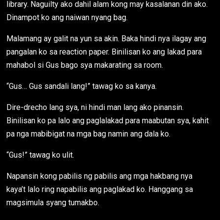
library. Naguilty ako dahil alam kong may kasalanan din ako.
Dinampot ko ang naiwan nyang bag.
Malamang ay galit na yun sa akin. Baka hindi nya ilagay ang
pangalan ko sa reaction paper. Binilisan ko ang lakad para
mahabol si Gus bago sya makarating sa room.
“Gus… Gus sandali lang!” tawag ko sa kanya.
Dire-drecho lang sya, ni hindi man lang ako pinansin.
Binilisan ko pa lalo ang paglalakad para maabutan sya, kahit
pa nga mabibigat na mga bag namin ang dala ko.
“Gus!” tawag ko ulit.
Napansin kong pabilis ng pabilis ang mga hakbang nya
kaya’t lalo ring napabilis ang paglakad ko. Hanggang sa
magsimula syang tumakbo.