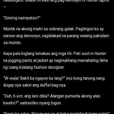
nalulungkot. Grabe rin kasi ang pag-eensayo ni Hunter tapos
—
“Sino’ng naimpatso?”
Muntik na akong maihi sa sobrang galak. Paglingon ko ay
naroon ang demonyo, naglalakad na parang walang pakialam
sa mundo.
Kaya pala biglang lumakas ang mga tili. Pati suot ni Hunter
na jogging pants at jacket ay nagmukhang mamahaling likha
ng isang kilalang fashion designer.
“W-wala! Bakit ba ngayon ka lang?” inis kong tanong nang
ibigay nya sakin ang duffel bag nya.
“Duh, 6 a.m. ang laro diba? Alangan pumunta akong alas
kwatro?” sarkastiko nyang tugon.
“Ewan ko sa’yo. Bilisan mo na at baka madefault team natin!”