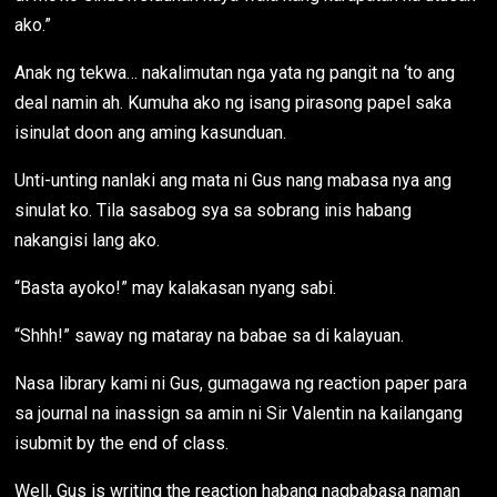
ako.”
Anak ng tekwa… nakalimutan nga yata ng pangit na ‘to ang
deal namin ah. Kumuha ako ng isang pirasong papel saka
isinulat doon ang aming kasunduan.
Unti-unting nanlaki ang mata ni Gus nang mabasa nya ang
sinulat ko. Tila sasabog sya sa sobrang inis habang
nakangisi lang ako.
“Basta ayoko!” may kalakasan nyang sabi.
“Shhh!” saway ng mataray na babae sa di kalayuan.
Nasa library kami ni Gus, gumagawa ng reaction paper para
sa journal na inassign sa amin ni Sir Valentin na kailangang
isubmit by the end of class.
Well, Gus is writing the reaction habang nagbabasa naman