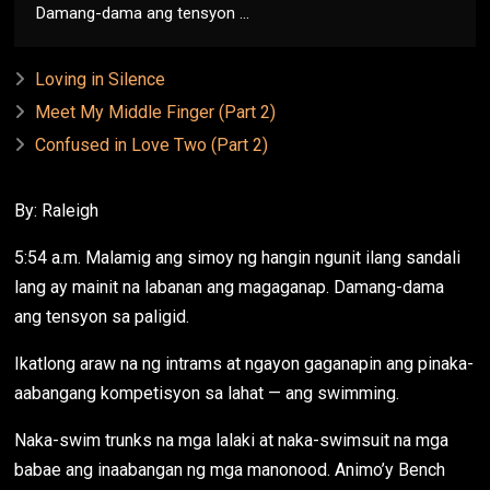
Damang-dama ang tensyon ...
Loving in Silence
Meet My Middle Finger (Part 2)
Confused in Love Two (Part 2)
By: Raleigh
5:54 a.m. Malamig ang simoy ng hangin ngunit ilang sandali
lang ay mainit na labanan ang magaganap. Damang-dama
ang tensyon sa paligid.
Ikatlong araw na ng intrams at ngayon gaganapin ang pinaka-
aabangang kompetisyon sa lahat — ang swimming.
Naka-swim trunks na mga lalaki at naka-swimsuit na mga
babae ang inaabangan ng mga manonood. Animo’y Bench