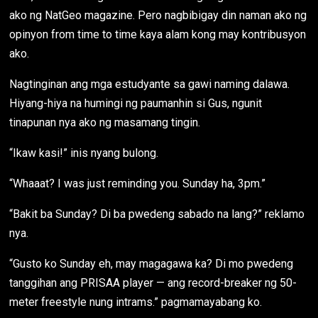
ako ng NatGeo magazine. Pero nagbibigay din naman ako ng
opinyon from time to time kaya alam kong may kontribusyon
ako.
Nagtinginan ang mga estudyante sa gawi naming dalawa.
Hiyang-hiya na humingi ng paumanhin si Gus, ngunit
tinapunan nya ako ng masamang tingin.
“Ikaw kasi!” inis nyang bulong.
“Whaaat? I was just reminding you. Sunday ha, 3pm.”
“Bakit ba Sunday? Di ba pwedeng sabado na lang?” reklamo
nya.
“Gusto ko Sunday eh, may magagawa ka? Di mo pwedeng
tanggihan ang PRISAA player — ang record-breaker ng 50-
meter freestyle nung intrams.” pagmamayabang ko.