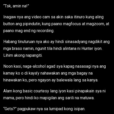
“Tsk, amin na!”
Inagaw nya ang video cam sa akin saka itinuro kung aling
button ang pipindutin, kung paano magfocus at magzoom, at
paano mag end ng recording.
Habang tinuturuan nya ako ay hindi sinasadyang nagdikit ang
mga braso namin, ngunit tila hindi alintana ni Hunter iyon.
Lihim akong napangiti.
Noon kasi, naga-alcohol agad sya kapag nasasagi nya ang
kamay ko o di kaya’y nahawakan ang mga bagay na
hinawakan ko, pero ngayon ay balewala lang sa kanya.
Alam kong basic courtesy lang iyon kasi pinapakain sya ni
mama, pero hindi ko mapigilan ang sarili na matuwa.
“Gets?” pagpukaw nya sa lumipad kong isipan.