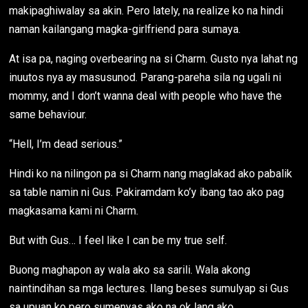
makipaghiwalay sa akin. Pero lately, na realize ko na hindi
naman kailangang magka-girlfriend para sumaya.
At isa pa, naging overbearing na si Charm. Gusto nya lahat ng
inuutos nya ay masusunod. Parang-pareha sila ng ugali ni
mommy, and I don’t wanna deal with people who have the
same behaviour.
“Hell, I’m dead serious.”
Hindi ko na nilingon pa si Charm nang maglakad ako pabalik
sa table namin ni Gus. Pakiramdam ko’y ibang tao ako pag
magkasama kami ni Charm.
But with Gus… I feel like I can be my true self.
Buong maghapon ay wala ako sa sarili. Wala akong
naintindihan sa mga lectures. Ilang beses sumulyap si Gus
sa upuan ko pero sumenyas ako na ok lang ako.