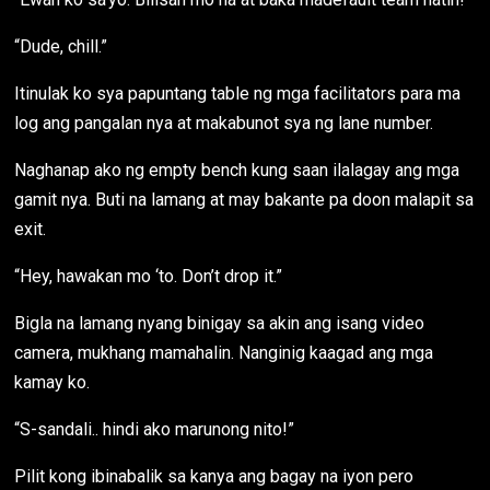
“Dude, chill.”
Itinulak ko sya papuntang table ng mga facilitators para ma
log ang pangalan nya at makabunot sya ng lane number.
Naghanap ako ng empty bench kung saan ilalagay ang mga
gamit nya. Buti na lamang at may bakante pa doon malapit sa
exit.
“Hey, hawakan mo ‘to. Don’t drop it.”
Bigla na lamang nyang binigay sa akin ang isang video
camera, mukhang mamahalin. Nanginig kaagad ang mga
kamay ko.
“S-sandali.. hindi ako marunong nito!”
Pilit kong ibinabalik sa kanya ang bagay na iyon pero