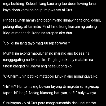
mga building. Kokonti lang kasi ang tao doon tuwing lunch
kaya doon kami palagi pumipwesto ni Gus.
Pinagsaluhan namin ang baon nyang inihaw na talong, daing,
pulang itlog, at kamatis. First time kong kumain ng pulang
itlog at masasabi kong nasarapan ako dun.
“So, ‘di na lang tayo mag-uusap forever?”
Muntik na akong mabulunan ng marinig ang boses na
nanggagaling sa likuran ko. Paglingon ko ay matalim na
tingin kaagad ni Charm ang nasalubong ko.
“C-Charm… hi.” bati ko matapos lunukin ang nginunguya ko.
“Hi? Hi? Hunter, isang buwan tayong di nagkita at nag-usap
tapos ‘hi’ lang? Ano’ng klaseng bati yan, ha?!” bulyaw nya.
Sinulyapan ko si Gus para magpaumanhin dahil naistorbo