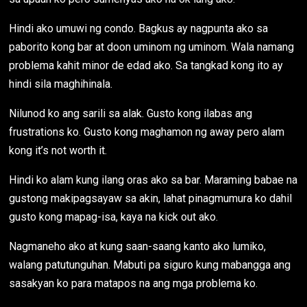
Hindi ako umuwi ng condo. Bagkus ay nagpunta ako sa
paborito kong bar at doon uminom ng uminom. Wala namang
problema kahit minor de edad ako. Sa tangkad kong ito ay
hindi sila maghihinala.
Nilunod ko ang sarili sa alak. Gusto kong ilabas ang
frustrations ko. Gusto kong maghamon ng away pero alam
kong it’s not worth it.
Hindi ko alam kung ilang oras ako sa bar. Maraming babae na
gustong makipagsayaw sa akin, lahat pinagmumura ko dahil
gusto kong mapag-isa, kaya na kick out ako.
Nagmaneho ako at kung saan-saang kanto ako lumiko,
walang patutunguhan. Mabuti pa siguro kung mabangga ang
sasakyan ko para matapos na ang mga problema ko.