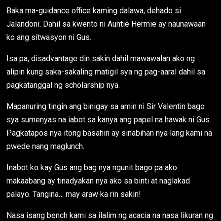
Baka ma-guidance office kaming dalawa, dehado si
Jalandoni. Dahil sa kwento ni Auntie Hermie ay naunawaan
ko ang sitwasyon ni Gus.
Isa pa, disadvantage din sakin dahil mawawalan ako ng
alipin kung saka-sakaling matigil sya ng pag-aaral dahil sa
pagkatanggal ng scholarship nya.
Mapanuring tingin ang binigay sa amin ni Sir Valentin bago
sya sumenyas na iabot sa kanya ang papel na hawak ni Gus.
Pagkatapos nya itong basahin ay sinabihan nya lang kami na
pwede nang maglunch.
Inabot ko kay Gus ang bag nya ngunit bago pa ako
makaabang ay tinadyakan nya ako sa binti at naglakad
palayo. Tangina… may araw ka rin sakin!
Nasa isang bench kami sa ilalim ng acacia na nasa likuran ng