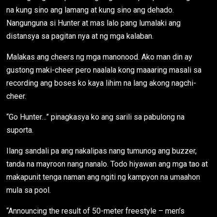
na kung sino ang lamang at kung sino ang dehado.
Nangunguna si Hunter at mas lalo pang lumalaki ang
distansya sa pagitan nya at ng mga kalaban.
Malakas ang cheers ng mga manonood. Ako man din ay
gustong maki-cheer pero naalala kong maaaring masali sa
recording ang boses ko kaya lihim na lang akong nagchi-
cheer.
“Go Hunter…” pinagkasya ko ang sarili sa pabulong na
suporta.
Ilang sandali pa ang nakalipas nang tumunog ang buzzer,
tanda na mayroon nang nanalo. Todo hiyawan ang mga tao at
makapunit tenga naman ang ngiti ng kampyon na umaahon
mula sa pool.
“Announcing the result of 50-meter freestyle – men’s