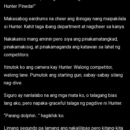
Hunter Pineda!”
Makasabog eardrums na cheer ang ibinigay nang maipakilala
si Hunter. Kahit taga ibang department at nagcheer sa kanya.
Nakakainis mang aminin pero siya ang pinakamatangkad,
pinakamakisig, at pinakamaganda ang katawan sa lahat ng
competitors.
Itinutok ko ang camera kay Hunter. Walong competitor,
walong lane. Pumutok ang starting gun; sabay-sabay silang
nag-dive.
Siguro ay nanlalabo na ang mga mata ko, o talagang bias
lang ako, pero napaka-graceful talaga ng pagdive ni Hunter.
“Parang dolphin…” hagikhik ko.
Limang segundo pa lamang ang nakalilipas pero kitang-kita