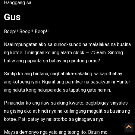
Hanggang sa…
Gus
Beep!! Beep!! Beep!!
Naalimpungatan ako sa sunod-sunod na malalakas na busina
ng kotse. Tiningnan ko ang alarm clock — 2:58am. Sino’ng
baliw ang pupunta sa bahay ng ganitong oras?
Sinilip ko ang bintana, nagbabaka-sakaling sa kapitbahay
ang kotseng iyon. Ngunit ang pamilyar na sasakyan ni Hunter
ang nakita kong nakaparada sa tapat ng gate namin.
Pinaandar ko ang ilaw sa aking kwarto, pagbibigay sinyales
na gising ako at hindi nya na kailangang magalit sa busina ng
kotse. Pati patay ay naiistorbo sa ginagawa nya.
Maysa demonyo nga yata ang taong ito. Biruin mo,