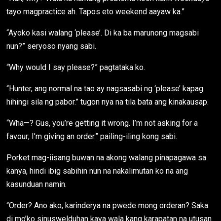
tayo magpractice ah. Tapos eto weekend aayaw ka.”
“Ayoko kasi walang ‘please’. Di ka ba marunong magsabi
nun?” seryoso nyang sabi.
“Why would I say please?” pagtataka ko.
“Hunter, ang normal na tao ay nagsasabi ng ‘please’ kapag
hihingi sila ng pabor.” tugon nya na tila bata ang kinakausap.
“Wha—? Gus, you’re getting it wrong. I’m not asking for a
favour; I’m giving an order.” pailing-iling kong sabi.
Porket mag-iisang buwan na akong walang pinapagawa sa
kanya, hindi ibig sabihin nun na nakalimutan ko na ang
kasunduan namin.
“Order? Ano ako, karinderya na pwede mong orderan? Saka
di mo’ko sinuswelduhan kaya wala kang karapatan na utusan