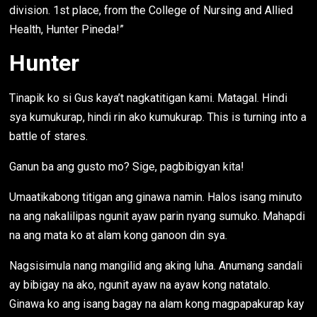
division. 1st place, from the College of Nursing and Allied
Health, Hunter Pineda!”
Hunter
Tinapik ko si Gus kaya’t nagkatitigan kami. Matagal. Hindi
sya kumukurap, hindi rin ako kumukurap. This is turning into a
battle of stares.
Ganun ba ang gusto mo? Sige, pagbibigyan kita!
Umaatikabong titigan ang ginawa namin. Halos isang minuto
na ang nakalilipas ngunit ayaw parin nyang sumuko. Mahapdi
na ang mata ko at alam kong ganoon din sya.
Nagsisimula nang mangilid ang aking luha. Anumang sandali
ay bibigay na ako, ngunit ayaw na ayaw kong natatalo.
Ginawa ko ang isang bagay na alam kong magpapakurap kay