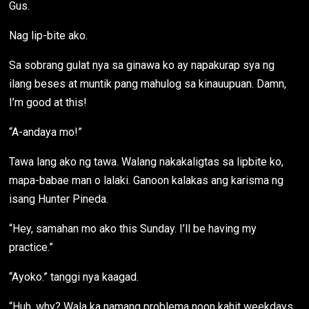
Gus.
Nag lip-bite ako.
Sa sobrang gulat nya sa ginawa ko ay napakurap sya ng
ilang beses at muntik pang mahulog sa kinauupuan. Damn,
I’m good at this!
“A-andaya mo!”
Tawa lang ako ng tawa. Walang nakakaligtas sa lipbite ko,
mapa-babae man o lalaki. Ganoon kalakas ang karisma ng
isang Hunter Pineda.
“Hey, samahan mo ako this Sunday. I’ll be having my
practice.”
“Ayoko.” tanggi nya kaagad.
“Huh, why? Wala ka namang problema noon kahit weekdays