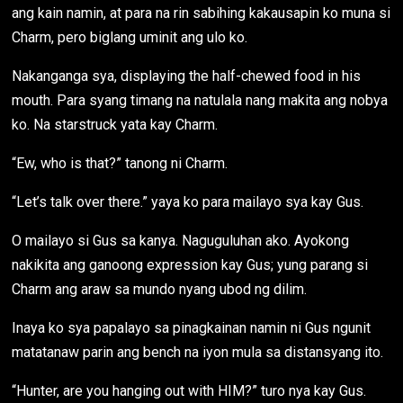
ang kain namin, at para na rin sabihing kakausapin ko muna si
Charm, pero biglang uminit ang ulo ko.
Nakanganga sya, displaying the half-chewed food in his
mouth. Para syang timang na natulala nang makita ang nobya
ko. Na starstruck yata kay Charm.
“Ew, who is that?” tanong ni Charm.
“Let’s talk over there.” yaya ko para mailayo sya kay Gus.
O mailayo si Gus sa kanya. Naguguluhan ako. Ayokong
nakikita ang ganoong expression kay Gus; yung parang si
Charm ang araw sa mundo nyang ubod ng dilim.
Inaya ko sya papalayo sa pinagkainan namin ni Gus ngunit
matatanaw parin ang bench na iyon mula sa distansyang ito.
“Hunter, are you hanging out with HIM?” turo nya kay Gus.