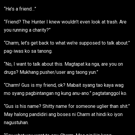
“He’s a friend…”
“Friend? The Hunter I knew wouldn’t even look at trash. Are
you running a charity?”
“Charm, let’s get back to what we’re supposed to talk about.”
pag-iwas ko sa tanong.
“No, I want to talk about this. Magtapat ka nga, are you on
drugs? Mukhang pusher/user ang taong yun.”
“Charm! Gus is my friend, ok? Mabait syang tao kaya wag
mo syang pagbintangan ng kung anu-ano.” pagtatanggol ko.
“Gus is his name? Shitty name for someone uglier than shit.”
May halong pandidiri ang boses ni Charm at hindi ko iyon
nagustuhan.