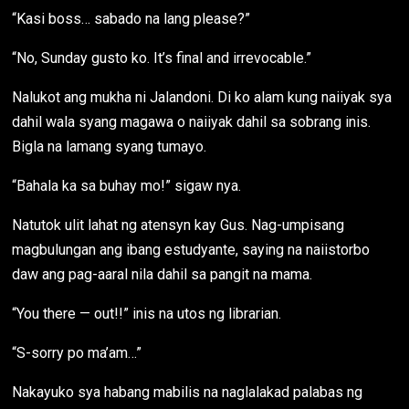
“Kasi boss… sabado na lang please?”
“No, Sunday gusto ko. It’s final and irrevocable.”
Nalukot ang mukha ni Jalandoni. Di ko alam kung naiiyak sya
dahil wala syang magawa o naiiyak dahil sa sobrang inis.
Bigla na lamang syang tumayo.
“Bahala ka sa buhay mo!” sigaw nya.
Natutok ulit lahat ng atensyn kay Gus. Nag-umpisang
magbulungan ang ibang estudyante, saying na naiistorbo
daw ang pag-aaral nila dahil sa pangit na mama.
“You there — out!!” inis na utos ng librarian.
“S-sorry po ma’am…”
Nakayuko sya habang mabilis na naglalakad palabas ng