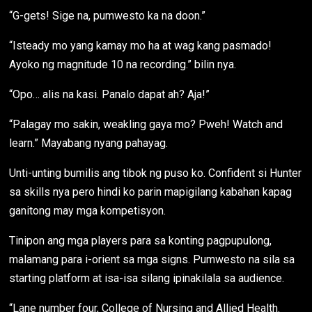
“G-gets! Sige na, pumwesto ka na doon.”
“Isteady mo yang kamay mo ha at wag kang pasmado!
Ayoko ng magnitude 10 na recording.” bilin nya.
“Opo… alis na kasi. Panalo dapat ah? Aja!”
“Palagay mo sakin, weakling gaya mo? Pweh! Watch and
learn.” Mayabang nyang pahayag.
Unti-unting bumilis ang tibok ng puso ko. Confident si Hunter
sa skills nya pero hindi ko parin mapigilang kabahan kapag
ganitong may mga kompetisyon.
Tinipon ang mga players para sa konting pagpupulong,
malamang para i-orient sa mga signs. Pumwesto na sila sa
starting platform at isa-isa silang ipinakilala sa audience.
“Lane number four, College of Nursing and Allied Health.