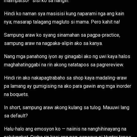
maimpatso!” sisi ko sa hangin.
Hindi ko naman sya masisisi kung naparami nga ang kain
nya; masarap talagang magluto si mama. Pero kahit na!
Sampung araw ko syang sinamahan sa pagpa-practice,
sampung araw na nagpaka-alipin ako sa kanya.
Nang mga panahong iyon ay ginagabi ako ng uwi kaya halos
maghahatinggabi na rin akong natatapos sa pagrereview.
Hindi rin ako nakapagtrabaho sa shop kaya madaling-araw
pa lamang ay gumigising na ako para gawin ang mga inorder
na boquets.
In short, sampung araw akong kulang sa tulog. Mauuwi lang
sa default?
Halu-halo ang emosyon ko — naiinis na nanghihinayang na