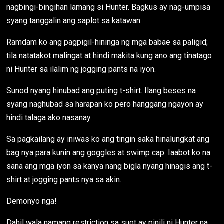
nagbingi-bingihan lamang si Hunter. Bagkus ay nag-umpisa
syang tanggalin ang saplot sa katawan.
Ramdam ko ang pagpigil-hininga ng mga babae sa paligid;
tila natatakot malingat at hindi makita kung ano ang tinatago
ni Hunter sa ilalim ng jogging pants na iyon.
Sunod nyang hinubad ang puting t-shirt. Ilang beses na
syang naghubad sa harapan ko pero hanggang ngayon ay
hindi talaga ako nasanay.
Sa pagkailang ay iniwas ko ang tingin saka hinalungkat ang
bag nya para kunin ang goggles at swimp cap. Iaabot ko na
sana ang mga iyon sa kanya nang bigla nyang hinagis ang t-
shirt at jogging pants nya sa akin.
Demonyo nga!
Dahil wala namang restriction sa suot ay pinili ni Hunter na