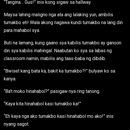
“Tangina… Gus!” inis kong sigaw sa hallway.
Maysa lahing maligno nga ata ang lalaking yun, ambilis
tumakbo eh! Wala akong nagawa kundi tumakbo na lang din
para mahabol sya.
Buti na lamang, kung gaano sya kabilis tumakbo ay ganoon
din sya kabilis mahingal. Naabutan ko sya sa labas ng
classroom namin, mabilis ang taas-baba ng dibdib.
“Bwiset kang bata ka, bakit ka tumakbo?!” bulyaw ko sa
kanya.
“Ba’t moko hinahabol?” pasigaw nya ring tanong.
“Kaya kita hinahabol kasi tumakbo ka!”
“Eh kaya nga ako tumakbo kasi hinahabol mo ako!” inis
nyang sagot.