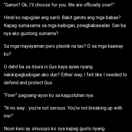
“Ganon? Ok, I’ll choose for you. We are officially over!”
Hindi ko napigilan ang sarili. Bakit ganito ang mga babae?
Kapag sumasama sa mga kaibigan, pinagbabawalan. San ba
nya ako gustong sumama?
Sa mga mayayaman pero plastik na tao? O sa mga kaaway
ko?
O dahil ba sa itsura ni Gus kaya ayaw nyang
nakikipagkaibigan ako dun? Either way, I felt like I needed to
defend and protect Gus.
“Fine!” pagsang-ayon ko sa kagustuhan nya.
“N-no way… you’re not serious. You’re not breaking up with
me!”
Noon kasi ay sinusuyo ko sya kapag gusto nyang