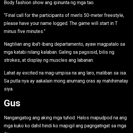
Body fashion show ang ipinunta ng mga tao.
“Final call for the participants of men’s 50-meter freestyle,
please have your name logged. The game will start in T
minus five minutes.”
Nagtilian ang iba’t-ibang departamento, ayaw magpatalo sa
mga katabi nilang kalaban. Galing sa pagsisid, bilis ng
strokes, at display ng muscles ang labanan.
Lahat ay excited na mag-umpisa na ang laro, maliban sa isa.
Sa putla nya ay aakalain mong anumang oras ay mahihimatay
siya.
Gus
Nangangatog ang aking mga tuhod. Halos mapudpod na ang
mga kuko ko dahil hindi ko mapigil ang pagngatngat sa mga