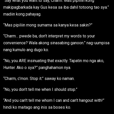
“Say what you want to say, Charm. Mas pipiliin kong
makipagbarkada kay Gus kesa sa iba dahil totoong tao sya.”
madiin kong pahayag.
“Mas pipiliin mong sumama sa kanya kesa sakin?”
“Charm… pwede ba, don’t interpret my words to your
convenience? Wala akong sinasabing ganoon.” nag-uumpisa
nang kumulo ang dugo ko.
“No, you ARE insinuating that exactly. Tapatin mo nga ako,
Hunter. Ako o sya?” panghahamon nya.
“Charm, c’mon. Stop it.” saway ko naman.
“No, you don’t tell me when I should stop.”
“And you can’t tell me whom I can and can’t hangout with!”
hindi ko maitago ang inis sa boses ko.