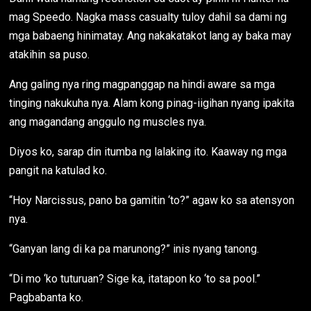
mag Speedo. Nagka mass casualty tuloy dahil sa dami ng
mga babaeng hinimatay. Ang nakakatakot lang ay baka may
atakihin sa puso.
Ang galing nya ring magpanggap na hindi aware sa mga
tinging nakukuha nya. Alam kong pinag-iigihan nyang ipakita
ang magandang anggulo ng muscles nya.
Diyos ko, sarap din itumba ng lalaking ito. Kaaway ng mga
pangit na katulad ko.
“Hoy Narcissus, pano ba gamitin ‘to?” agaw ko sa atensyon
nya.
“Ganyan lang di ka pa marunong?” inis nyang tanong.
“Di mo ‘ko tuturuan? Sige ka, itatapon ko ‘to sa pool.”
Pagbabanta ko.