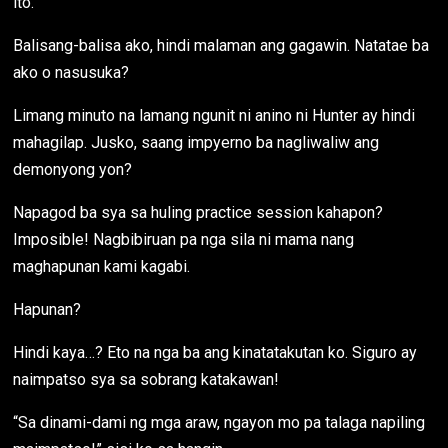
ito.
Balisang-balisa ako, hindi malaman ang gagawin. Natatae ba
ako o nasusuka?
Limang minuto na lamang ngunit ni anino ni Hunter ay hindi
mahagilap. Jusko, saang impyerno ba nagliwaliw ang
demonyong yon?
Napagod ba sya sa huling practice session kahapon?
Imposible! Nagbibiruan pa nga sila ni mama nang
maghapunan kami kagabi.
Hapunan?
Hindi kaya…? Eto na nga ba ang kinatatakutan ko. Siguro ay
naimpatso sya sa sobrang katakawan!
“Sa dinami-dami ng mga araw, ngayon mo pa talaga napiling