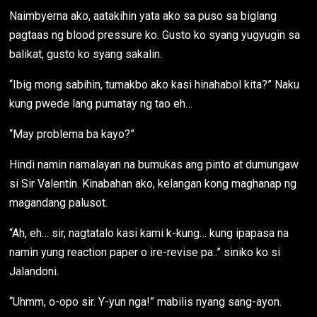
Naimbyerna ako, aatakihin yata ako sa puso sa biglang
pagtaas ng blood pressure ko. Gusto ko syang yugyugin sa
balikat, gusto ko syang sakalin.
“Ibig mong sabihin, tumakbo ako kasi hinahabol kita?” Naku
kung pwede lang pumatay ng tao eh…
“May problema ba kayo?”
Hindi namin namalayan na bumukas ang pinto at dumungaw
si Sir Valentin. Kinabahan ako, kelangan kong maghanap ng
magandang palusot.
“Ah, eh… sir, nagtatalo kasi kami k-kung… kung ipapasa na
namin yung reaction paper o ire-revise pa..” siniko ko si
Jalandoni.
“Uhmm, o-opo sir. Y-yun nga!” mabilis nyang sang-ayon.