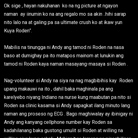
Ok sige , hayan nakuhanan ko na ng picture at ngayon
naman ay iinumin ko na ang regalo mo sa akin ..hihi sarap
nito lalo na at galing pa sa ultimate crush ko at ikaw yun
Kuya Roden”.
Mabilis na tinungga ni Andy ang tamod ni Roden na nasa
baso at dumighay pa ito matapos mainom at lunukin ang
tamod ni Roden kaya naman masayang-masaya si Roden .
Nag-volunteer si Andy na siya na nag magbibihis kay Roden
upang makauwi na ito , dahil baka maghinala pa ang
karelyebo niyang Indiano na nurse kung maabutan pa nito si
Roden sa clinic kasama si Andy sapagkat ilang minuto lang
naman ang proseso ng ECG . Bago maghiwalay ay ibinigay ni
Andy ang kanyang cellphone number kay Roden sa
kadahilanang baka gustong umulit si Roden at willing na