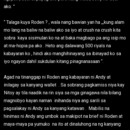
ako. ”
“ Talaga kuya Roden ? , wala nang bawian yan ha ,,,kung alam
mo lang na baliw na baliw ako sa iyo at crush na crush kita
sobra kaya sisimulan ko na at baka magbago pa ang isip mo
at ma-hopia pa ako . Heto ang dalawang 500 riyals na
kabayaran ko , hindi ako manghihinayang sa ibinayad ko sa
iyo ngayon dahil sukdulan kitang pinagnanasaan “.
Agad na tinanggap ni Roden ang kabayaran ni Andy at
inilagay sa kanyang wallet . Sa sobrang pagkamiss niya kay
Nitoy ay tila naadik na rin siya sa mga ginagawa nila bilang
magnobyo kayan naman inihanda niya ang sarili sa
pagsalakay ni Andy sa kanyang katawan . Mabilis na
hinimas ni Andy ang umbok sa makipot na brief ni Roden at
maya-maya pa yumuko na ito at dinaluhong na ng kanyang