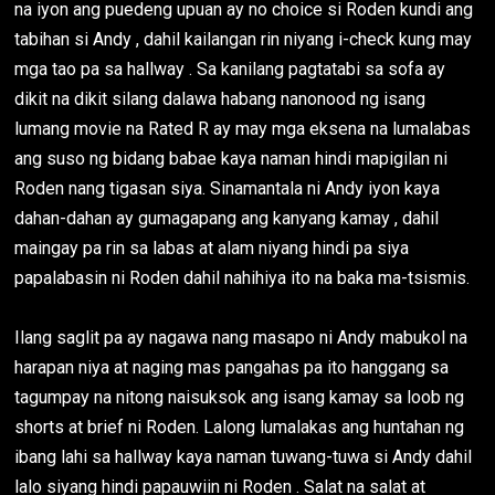
na iyon ang puedeng upuan ay no choice si Roden kundi ang
tabihan si Andy , dahil kailangan rin niyang i-check kung may
mga tao pa sa hallway . Sa kanilang pagtatabi sa sofa ay
dikit na dikit silang dalawa habang nanonood ng isang
lumang movie na Rated R ay may mga eksena na lumalabas
ang suso ng bidang babae kaya naman hindi mapigilan ni
Roden nang tigasan siya. Sinamantala ni Andy iyon kaya
dahan-dahan ay gumagapang ang kanyang kamay , dahil
maingay pa rin sa labas at alam niyang hindi pa siya
papalabasin ni Roden dahil nahihiya ito na baka ma-tsismis.
Ilang saglit pa ay nagawa nang masapo ni Andy mabukol na
harapan niya at naging mas pangahas pa ito hanggang sa
tagumpay na nitong naisuksok ang isang kamay sa loob ng
shorts at brief ni Roden. Lalong lumalakas ang huntahan ng
ibang lahi sa hallway kaya naman tuwang-tuwa si Andy dahil
lalo siyang hindi papauwiin ni Roden . Salat na salat at