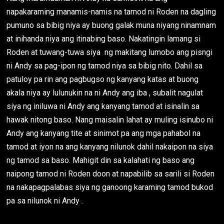
napakaraming manamis-namis na tamod ni Roden na dagling
pumuno sa bibig niya ay buong galak muna niyang ninamnam
at inihanda niya ang itinabing baso. Nakatingin lamang si
Roden at tuwang-tuwa siya ng makitang lumobo ang pisngi
ni Andy sa pag-ipon ng tamod niya sa bibig nito. Dahil sa
patuloy pa rin ang pagbugso ng kanyang katas at buong
akala niya ay lulunukin na ni Andy ang iba , subalit nagulat
siya ng iniluwa ni Andy ang kanyang tamod at isinalin sa
hawak nitong baso. Nang maisalin lahat ay muling isinubo ni
Andy ang kanyang tite at sinimot pa ang mga pahabol na
tamod at iyon na ang kanyang nilunok dahil nakaipon na siya
ng tamod sa baso. Mahigit din sa kalahati ng baso ang
naipong tamod ni Roden doon at napabilib sa sarili si Roden
na nakapagpalabas siya ng ganoong karaming tamod bukod
pa sa nilunok ni Andy .