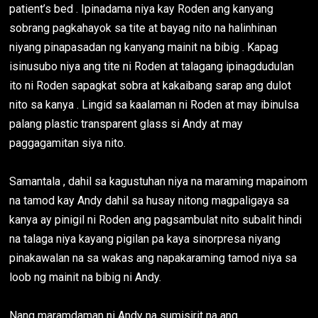
patient’s bed . Ipinadama niya kay Roden ang kanyang
sobrang pagkahayok sa tite at bayag nito na halinhinan
niyang pinapasadan ng kanyang mainit na bibig . Kapag
isinusubo niya ang tite ni Roden at talagang ipinagdudulan
ito ni Roden sapagkat sobra at kakaibang sarap ang dulot
nito sa kanya . Lingid sa kaalaman ni Roden at may ibinulsa
palang plastic transparent glass si Andy at may
paggagamitan siya nito.
Samantala , dahil sa kagustuhan niya na maraming mapainom
na tamod kay Andy dahil sa husay nitong magpaligaya sa
kanya ay pinigil ni Roden ang pagsambulat nito subalit hindi
na talaga niya kayang pigilan pa kaya sinorpresa niyang
pinakawalan na sa wakas ang napakaraming tamod niya sa
loob ng mainit na bibig ni Andy.
Nang maramdaman ni Andy na sumisirit na ang