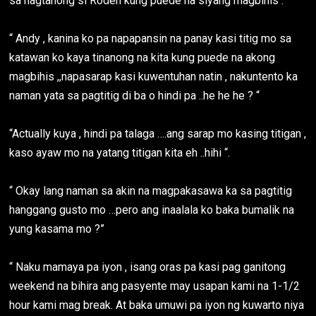
sa nagtanong si Roden kung puede na siyang magbihis .
“ Andy , kanina ko pa napapansin na panay kasi titig mo sa
katawan ko kaya tinanong na kita kung puede na akong
magbihis ,,napasarap kasi kuwentuhan natin , nakuntento ka
naman yata sa pagtitig di ba o hindi pa ..he he he ? “
“Actually kuya , hindi pa talaga ….ang sarap mo kasing titigan ,
kaso ayaw mo na yatang titigan kita eh ..hihi “.
“ Okay lang naman sa akin na magpakasawa ka sa pagtitig
hanggang gusto mo …pero ang inaalala ko baka bumalik na
yung kasama mo ?”
“ Naku mamaya pa iyon , isang oras pa kasi pag ganitong
weekend na bihira ang pasyente may usapan kami na 1-1/2
hour kami mag break. At baka umuwi pa iyon ng kuwarto niya