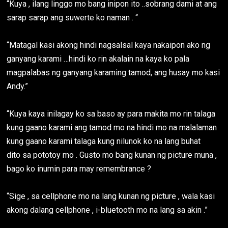
“Kuya , ilang linggo mo bang inipon ito ..sobrang dami at ang
sarap sarap ang suwerte ko naman . “
“Matagal kasi akong hindi nagsalsal kaya nakaipon ako ng
ganyang karami …hindi ko rin akalain na kaya ko pala
magpalabas ng ganyang karaming tamod, ang husay mo kasi
Andy.”
“Kuya kaya inilagay ko sa baso ay para makita mo rin talaga
kung gaano karami ang tamod mo na hindi mo na malalaman
kung gaano karami talaga kung nilunok ko na lang buhat
dito sa pototoy mo . Gusto mo bang kunan ng picture muna ,
bago ko inumin para may remembrance ?
“Sige , sa cellphone mo na lang kunan ng picture , wala kasi
akong dalang cellphone , i-bluetooth mo na lang sa akin .”