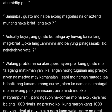
at umidlip pa . ”
“ Ganunba , gusto mo na ba akong magbihis na or extend
munang naka-brief lang ako ? “
“ Actually kuya , ang gusto ko talaga ay huwag ka na lang
mag-brief ,,,joke lang ,,ahihihihi..ano ba yung pinagsasabi ko,
nakakahiya yata ?”
“ Walang problema sa akin ,,pero syempre kung gusto mo
talagang matikman yan , kailangan mong tugunan ang presyo
niyan na medyo may kamahalan , sabi mo naman matagal pa
babalik ang kasama mong nurse , alam ko naman na matagal
mo na akong pinagnanasaan , pero hindi mo ako
matyempuhan , pero ngayon na-corner mo na ako , kaya mo
ba ang 1000 riyals na presyo ko , kung meron kang 1000
ngayon , deal at payag ako pero kung wala , sorry no deal