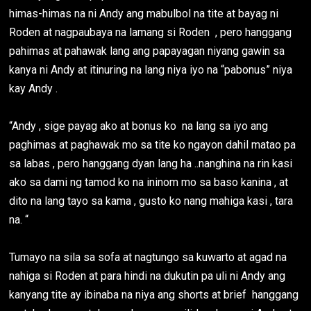
himas-himas na ni Andy ang mabulbol na tite at bayag ni
Roden at nagpaubaya na lamang si Roden , pero hanggang
pahimas at pahawak lang ang papayagan niyang gawin sa
kanya ni Andy at itinuring na lang niya iyo na “pabonus” niya
kay Andy .
“Andy , sige payag ako at bonus ko na lang sa iyo ang
paghimas at paghawak mo sa tite ko ngayon dahil matao pa
sa labas , pero hanggang dyan lang ha ..nanghina na rin kasi
ako sa dami ng tamod ko na ininom mo sa baso kanina , at
dito na lang tayo sa kama , gusto ko nang mahiga kasi , tara
na. “
Tumayo na sila sa sofa at nagtungo sa kuwarto at agad na
nahiga si Roden at para hindi na dukutin pa uli ni Andy ang
kanyang tite ay ibinaba na niya ang shorts at brief hanggang