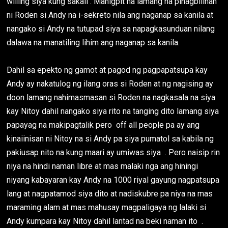
willing siya kung sakali . Mahigpit na lamang na pinagbilinan
ni Roden si Andy na i-sekreto nila ang naganap sa kanila at
nangako si Andy na tutupad siya sa napagkasunduan nilang
dalawa na manatiling lihim ang naganap sa kanila.
Dahil sa epekto ng gamot at pagod ng pagpapatsupa kay
Andy ay nakatulog ng ilang oras si Roden at ng nagising ay
doon lamang nahimasmasan si Roden na nagkasala na siya
kay Nitoy dahil nangako siya rito na tanging dito lamang siya
papayag na makipagtalik pero off all people pa ay ang
kinaiinisan ni Nitoy na si Andy pa siya pumatol sa kabila ng
pakiusap nito na kung maari ay umiwas siya . Pero naisip rin
niya na hindi naman libre at mas malaki nga ang hiningi
niyang kabayaran kay Andy na 1000 riyal gayung nagpatsupa
lang at nagpatamod siya dito at nadiskubre pa niya na mas
maraming alam at mas mahusay magpaligaya ng lalaki si
Andy kumpara kay Nitoy dahil lantad na beki naman ito .