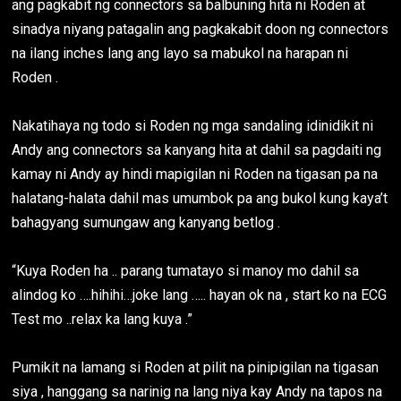
ang pagkabit ng connectors sa balbuning hita ni Roden at
sinadya niyang patagalin ang pagkakabit doon ng connectors
na ilang inches lang ang layo sa mabukol na harapan ni
Roden .
Nakatihaya ng todo si Roden ng mga sandaling idinidikit ni
Andy ang connectors sa kanyang hita at dahil sa pagdaiti ng
kamay ni Andy ay hindi mapigilan ni Roden na tigasan pa na
halatang-halata dahil mas umumbok pa ang bukol kung kaya’t
bahagyang sumungaw ang kanyang betlog .
“Kuya Roden ha .. parang tumatayo si manoy mo dahil sa
alindog ko ….hihihi…joke lang ….. hayan ok na , start ko na ECG
Test mo ..relax ka lang kuya .”
Pumikit na lamang si Roden at pilit na pinipigilan na tigasan
siya , hanggang sa narinig na lang niya kay Andy na tapos na