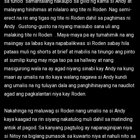
sa tuhod samantalang nakaupo sa gilid ng kama si Andy at
malayang hinihimas at nilalaro ang tite ni Roden .Nag semi-
erect na rin ang tigas ng tite ni Roden dahil sa paghimas ni
Andy . Gustong-gusto na niyang maisubo sana uli ang
malaking tite ni Roden . Maya-maya pa ay tumahimik na ang
maiingay sa labas kaya napabalikwas si Roden sabay hila
pataas muli ng shorts at brief at mabilis na tinungo ang pinto
at sumilip kung may mga tao pa sa hallway at nang
masigurong wala na ay agad niyang sinabi kay Andy na kung
maari ay umalis na ito kaya walang nagawa si Andy kundi
ang umalis na ng tuluyan dala ang panghihinayang na naudlot
agad ang pagkalantari niya kay Roden.
Nakahinga ng maluwag si Roden nang umalis na si Andy
kaya kaagad na rin siyang nakatulog muli dahil sa matinding
antok at pagod. Sa kanyang pagtulog ay napanaginipan niya
si Nitoy na biglang pumasok sa kuwarto niya at nahuli nito sa