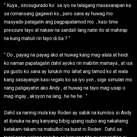
“ Kuya , sinisugurado ko sa iyo na talagang masasarapan ka
sa romansang gagawin ko , pero sana ay huwag mo
masyado patagalin ang pagpapatamod mo , kasi time
pressure tayo at nakaw na sandali lang natin ito at mahirap
na kung mahuli rin tayo di ba ? “
“ Oo , payag na payag ako at huwag kang mag-alala at hindi
ko naman papatagalin dahil ayoko rin mabitin mamaya , at isa
pa gusto ko sana ay lunukin mo lahat ang tamod ko at wala
kang sasayangin kasi regalo ko sa iyo yon , sige simulan mo
nang paligayahin ako Andy , at huwag na tayo mag-usap o
mag-ingay , aksyon na lang ..he he he . “
Dahil sa narinig mula kay Roden ay sabik na kumilos si Andy
at ibinuka na ang kanyang bibig upang isubo ang nakahaing
katakam-takam na mabulbol na burat ni Roden . Dahil sa