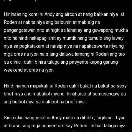
Hininaan ng konti ni Andy ang aircon at nang balikan niya si
Roden at nakita niya ang balbunin at makisig na
pangangatawan nito at higit sa lahat ay ang guwapong mukha
nito na hindi nakapag-ahit ay muntik nang tumulo ang laway
niya sa pagkatakam at naisip niya na napakaswerte niya ng
mga oras na iyon na silang dalawa lamang ni Roden ang tao
sa clinic , dahil bihira talaga ang pasyente kapag ganung
weekend at oras na iyon.
Hindi naman mapakali si Roden dahil bakat na bakat sa sexy
brief niya ang mabukol niyang hinaharap at sumusungaw pa
ang bulbol niya sa makipot na brief niya .
Sinimulan nang idikit ni Andy mula sa dibdib , tagiliran , tiyan
at braso ang mga connectors kay Roden . Inihuli talaga niya