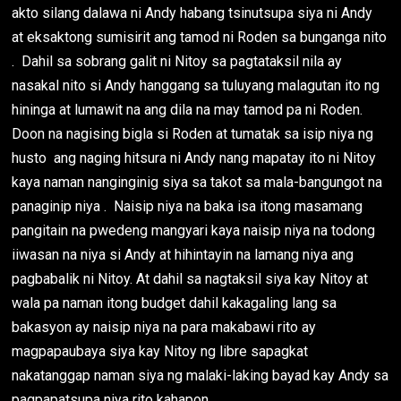
akto silang dalawa ni Andy habang tsinutsupa siya ni Andy
at eksaktong sumisirit ang tamod ni Roden sa bunganga nito
. Dahil sa sobrang galit ni Nitoy sa pagtataksil nila ay
nasakal nito si Andy hanggang sa tuluyang malagutan ito ng
hininga at lumawit na ang dila na may tamod pa ni Roden.
Doon na nagising bigla si Roden at tumatak sa isip niya ng
husto ang naging hitsura ni Andy nang mapatay ito ni Nitoy
kaya naman nanginginig siya sa takot sa mala-bangungot na
panaginip niya . Naisip niya na baka isa itong masamang
pangitain na pwedeng mangyari kaya naisip niya na todong
iiwasan na niya si Andy at hihintayin na lamang niya ang
pagbabalik ni Nitoy. At dahil sa nagtaksil siya kay Nitoy at
wala pa naman itong budget dahil kakagaling lang sa
bakasyon ay naisip niya na para makabawi rito ay
magpapaubaya siya kay Nitoy ng libre sapagkat
nakatanggap naman siya ng malaki-laking bayad kay Andy sa
pagpapatsupa niya rito kahapon.