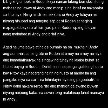
bibig ang umbok ni Roden kaya naman lalong bumukol ito ng
mabasa ng laway ni Andy ang manipis na brief na nakabalot
sa tite niya. Nang hindi na makatiis si Andy ay tuluyan na
niyang hinubad ang tanging saplot si Roden at naging
mapagpaubaya na at lumiyad pa si Roden upang tuluyan
nang mahubad ni Andy ang brief niya.
Agad na umalagwa at halos pumalo na sa mukha ni Andy
ang semi-erect nang tite ni Roden at amoy na amoy na niya
ang humahalimuyak na singaw ng tunay na lalake buhat sa
tite at bayag ni Roden . Dahil na rin sa pangungulila ng husto
kay Nitoy kaya nadarang na rin ng husto at nasira na ang
pangako niya sa sarili na hihintayin niya ang pagbabalik ni
Nitoy dahil nakareserba rito ang mahigit dalawang buwan
niyang naipong katas na suwerteng malalasap lahat mamaya
ni Andy .