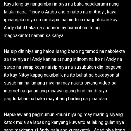
Kaya lang ay nangamba rin siya na baka napakarami nang
lalaki mapa-Pinoy o Arabo ang pinatos na ni Andy , kaya
ipinangako niya na sisikapin na hindi na magpatukso kay
Andy dahil baka sa susunod ay humirit na ito ng
magpakantot naman sa kanya.
Naisip din niya ang halos isang baso ng tamod na nakolekta
sa tite niya ni Andy kanina at nung iniinom na ito ni Andy na
sarap na sarap kaya naisip niya na susubukan din ipagawa
ito kay Nitoy kapag nakabalik na ito buhat sa bakasyon at
sasabihin na lamang niya na may nakita siyang video sa
internet na ganun ang ginawa upang hindi hindi siya
pagdudahan na baka may ibang bading na pinatulan.
Napukaw ang pagmumuni-muni niya ng may marinig siyang
katok mula sa labas ng kanyang kuwarto at laking gulat niya
nang makitang si Andy pala ang kumakatok . Agad niya itong