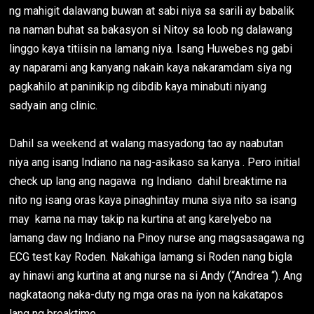
ng mahigit dalawang buwan at sabi niya sa sarili ay babalik
na naman buhat sa bakasyon si Nitoy sa loob ng dalawang
linggo kaya titiisin na lamang niya. Isang Huwebes ng gabi
ay naparami ang kanyang nakain kaya nakaramdam siya ng
pagkahilo at paninikip ng dibdib kaya minabuti niyang
sadyain ang clinic.
Dahil sa weekend at walang masyadong tao ay naabutan
niya ang isang Indiano na nag-asikaso sa kanya . Pero initial
check up lang ang nagawa ng Indiano dahil breaktime na
nito ng isang oras kaya pinaghintay muna siya nito sa isang
may kama na may takip na kurtina at ang karelyebo na
lamang daw ng Indiano na Pinoy nurse ang magsasagawa ng
ECG test kay Roden. Nakahiga lamang si Roden nang bigla
ay hinawi ang kurtina at ang nurse na si Andy (“Andrea “). Ang
nagkataong naka-duty ng mga oras na iyon na kakatapos
lang ng breaktime.