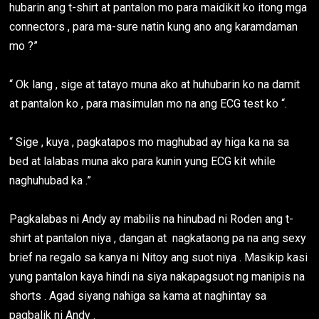
hubarin ang t-shirt at pantalon mo para maidikit ko itong mga
connectors , para ma-sure natin kung ano ang karamdaman
mo ?”
“ Ok lang , sige at tatayo muna ako at huhubarin ko na damit
at pantalon ko , para masimulan mo na ang ECG test ko “.
“ Sige , kuya , pagkatapos mo maghubad ay higa ka na sa
bed at lalabas muna ako para kunin yung ECG kit while
naghuhubad ka .”
Pagkalabas ni Andy ay mabilis na hinubad ni Roden ang t-
shirt at pantalon niya , dangan at nagkataong pa na ang sexy
brief na regalo sa kanya ni Nitoy ang suot niya . Masikip kasi
yung pantalon kaya hindi na siya nakapagsuot ng manipis na
shorts . Agad siyang nahiga sa kama at naghintay sa
pagbalik ni Andy .