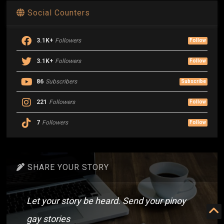
Social Counters
3.1K+
Followers
Follow
3.1K+
Followers
Follow
86
Subscribers
Subscribe
221
Followers
Follow
7
Followers
Follow
SHARE YOUR STORY
Let your story be heard. Send your pinoy
gay stories