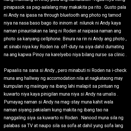
pinapasok sa pag-aalalang may makakita pa rito . Gusto pala
ni Andy na ipasa na through bluetooth ang photo ng tamod
niya na nasa baso bago ito ininom at nilunok ni Andy kaya
naman pinaunlakan na lang ni Roden at naipasa naman ang
photo sa kanyang cellphone. Binura na rin ni Andy ang photo ,
at sinabi niya kay Roden na off-duty na siya dahil dumating
na ang kapwa Pinoy na karelyebo niya bilang nurse sa clinic .
Papaalis na sana si Andy , pero minabuti ni Roden na i-check
muna ang hallway ng accomodation nila at nagkataong may
kumpulan ng maiingay na ibang lahi malapit sa pintuan ng
kuwarto niya kaya pinigilan muna niya si Andy na umalis .
Pumayag naman si Andy na mag-stay muna kahit wala
naman siyang pakialam kung makita ng ibang tao na
nanggaling siya sa kuwarto ni Roden . Nanood muna sila ng
palabas sa TV at naupo sila sa sofa at dahil yung sofa lang