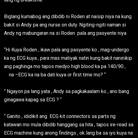
Biglang kumabog ang dibdib ni Roden at naisip niya na kung
bakit si Andy pa ang nurse on duty. Ngiting-ngiti naman si
Andy ng mabungaran na si Roden pala ang pasyente niya.
“Hi Kuya Roden , ikaw pala ang pasyente ko , mag-undergo
ka ng ECG kuya , para mas matiyak natin kung bakit naninikip
ang paghinga mo tapos medyo high blood ka pa 140/90 ,
na –ECG ka na ba dati kuya or first time mo? “
“ Ngayon pa lang yata , Andy sa pagkakaalam ko , ano bang
ginagawa kapag sa ECG ? “
“ Ganito , ididikit ang ECG kit connectors sa parts ng
katawan mo mula dibdib hanggang sa hita , tapos ire-read sa
ECG machine kung anong findings , ok lang ba sa iyo kuya na