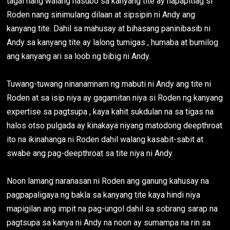
tagal nang walang nasubo sa kanyang tite ay napapitlag si
Roden nang sinimulang dilaan at sipsipin ni Andy ang
kanyang tite. Dahil sa mahusay at bihasang paninibasib ni
Andy sa kanyang tite ay lalong tumigas , humaba at bumilog
ang kanyang ari sa loob ng bibig ni Andy.
Tuwang-tuwang ninanamnam ng mabuti ni Andy ang tite ni
Roden at sa isip niya ay gagamitan niya si Roden ng kanyang
expertise sa pagtsupa , kaya kahit sukdulan na sa tigas na
halos otso pulgada ay kinakaya niyang matodong deepthroat
ito na ikinahanga ni Roden dahil walang kasabit-sabit at
swabe ang pag-deepthroat sa tite niya ni Andy.
Noon lamang naranasan ni Roden ang ganung kahusay na
pagpapaligaya ng bakla sa kanyang tite kaya hindi niya
mapigilan ang impit na pag-ungol dahil sa sobrang sarap na
pagtsupa sa kanya ni Andy na noon ay sumampa na rin sa