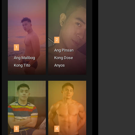
2
1
Ang Pinsan
Ang Malibog
Kong Dose
Kong Tito
Anyos
3
4