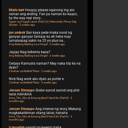
Mario kart
Houyyy, please nganong ing ato
raman ang ending. Fan pa naman ko kaayo,
by the way real story...
Sigaw ng Pugad Lawin (Part 23) | Mencircle | Pinoy Gay
Stories
·
2 weeks ago
jun umbok
San kaya pede maka nood ng
ganyan ganyan fantasy ko eh hehe may
lumalaspag sakin na 25 yo plus na...
Ang Batang Bading na si Angel
·
2 weeks ago
Jayjay
Nag bebenta kapa?
Ang Batang Bading na si Angel
·
2 weeks ago
Cerjayy
Kamusta naman? May naka trip ka na
dyan?
Cinehan sa Market Place
·
2 weeks ago
Nick
Nag work ako dyan as porter e
Cinehan sa Market Place
·
3 weeks ago
Jensen Dimaupo
Grabe sunod sunod ung plot
twist HAHAHA
Ama, Tito, Ako at Ama ng Best Friend Ko (Part 8)
·
3
months ago
Jensen Dimaupo
Ang intense ng story, Mukang
magkakatikiman silang lahat, hahaha
Ama, Tito, Ako at Ama ng Best Friend Ko (Part 6)
·
3
months ago
Icarusdieb
pangit ng kwento haha