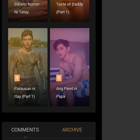
Sikreto Namin
Taste of Daddy
Ni Tatay
(Part 1)
5
6
Parausan ni
Ang Pwet ni
Itay (Part 1)
Papa
COMMENTS
ARCHIVE