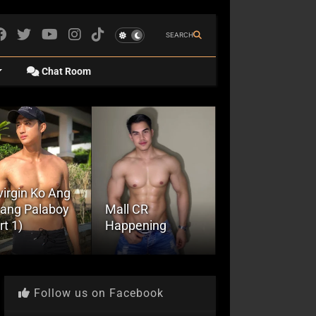
SEARCH
Chat Room
l CR
Cinehan sa
ppening
Cubicle ng CR
Market Place
Follow us on Facebook