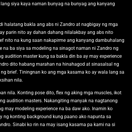
ef lang siya kaya naman bunyag na bunyag ang kanyang
di halatang bakla ang abs ni Zandro at nagbigay ng mga
ay parin nito ay dahan dahang nilalakbay ang abs nito
ief nito na kung saan nakapirme ang kanyang dambuhalang
e na ba siya sa modeling na sinagot naman ni Zandro ng
g audition master kung sa bakla din ba ay may experience
 Zandro dito habang marahan na hinahagod at sinasalsal ng
 ng brief. Tiningnan ko ang mga kasama ko ay wala lang sa
sihan nila.
 nila. Konting pose dito, flex ng aking mga muscles, ikot
lang audition masters. Nakangiting manyak na nagtanong
ung may modeling experience na ba daw ako. Inamin ko
y ng konting background kung paano ako napunta sa
andro. Sinabi ko rin na may isang kasama pa kami na si