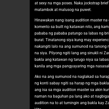
at sexy na mga poses. Naka jockstrap bri
matambok at malusog na puwet.
Hinawakan nang isang audition master na 
komento sa built ng katawan nito, ang kam
pababa ng pababa patungo sa labas ng br
burat. Tinatanong siya kung may experienc
nakangiti lalo na ang sumunod na tanong n
na siya. Pilyong ngiti lang ang sinukli ni
bakla ang katawan ng tarugo niya sa labas
kanila ang mga pangyayaring mga nasasak
Ako na ang sumunod na naglakad sa harapan
ng konti sabay ngiti sa harap ng mga bak
ang isa sa mga audition master sa akin k
naman na baguhan pa lang ako at nagbiga
audition na to at tumingin ang bakla kay Z