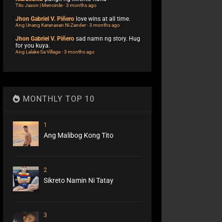
Tito Jason | Mencircle
·
3 months ago
Jhon Gabriel V. Piñero
love wins at all time.
Ang Unang Karanasan Ni Zander
·
3 months ago
Jhon Gabriel V. Piñero
sad namn ng story. Hug
for you kuya.
Ang Lalake Sa Village
·
3 months ago
MONTHLY TOP 10
1
Ang Malibog Kong Tito
2
Sikreto Namin Ni Tatay
3