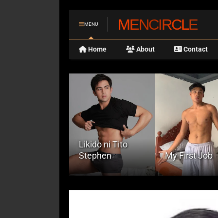
MENCIRCLE
MENU
Home
About
Contact
ikido ni Tito
tephen
My First Job
Nagaraya