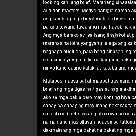
loob ng kanilang brief. Marahang sinasal
audition masters. Medyo nabigla naman ako
ang kanilang mga burat mula sa briefs at
parang tuwang tuwa ang mga hayok na aud
Ang mga barako ay isa isang jinajakol at 
marahas na ibinuyangyang talaga ang sa k
nagpapa audition, para bang sinasabi ng 
sinasabi niyong maliliit na kargada, baka
ninyo kung gaano kalaki at kataba ang mg
Matapos magsalsal at magpatigas nang mga
brief ang mga tigas na tigas at naglalakih
ako sa mga bakla pero may konting hiya 
sanay na sanay ng may ibang nakakakita ng
sa loob ng brief niya ang uten niya na nga
naman ang masisilayan ngayon sa tatlong
dakmain ang mga bakat na bakat ng mga bur