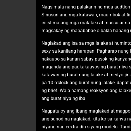
Nagsimula nang palakarin ng mga audtion
Sinusuri ang mga katawan, maumbok at fir
iniistima ang mga malalaki at muscular n
magsakay ng mapababae o bakla habang 
Naglakad ang isa sa mga lalake at huminto
sexy sa kanilang harapan. Pagharap nung l
nakaupo sa kanan sabay pasok ng kanyang 
maganda ang pagkakaayos ng burat niya sa
katawan ng burat nung lalake at medyo jin
pa 10 o’clock ang burat nung lalake, dapat
ng brief. Wala namang reaksyon ang lalak
ang burat niya ng iba.
Nagpatuloy ang ibang maglakad at magpos
ang sunod na naglakad, kita ko sa kanya n
niyang nag eextra din siyang modelo. Tumig