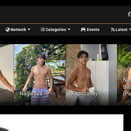
Network
Categories
Events
Latest
Navirgin Ko Ang
Batang Palaboy
Mal
Kapitbahay
(Part 1)
Ha