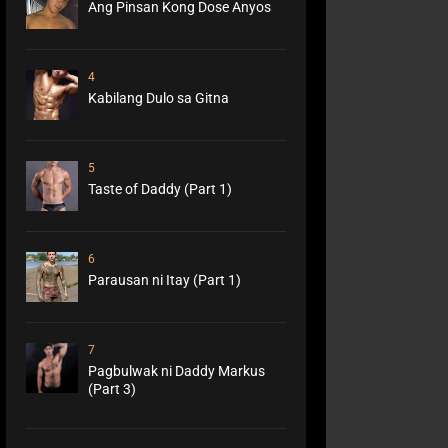
Ang Pinsan Kong Dose Anyos
4
Kabilang Dulo sa Gitna
5
Taste of Daddy (Part 1)
6
Parausan ni Itay (Part 1)
7
Pagbulwak ni Daddy Markus
(Part 3)