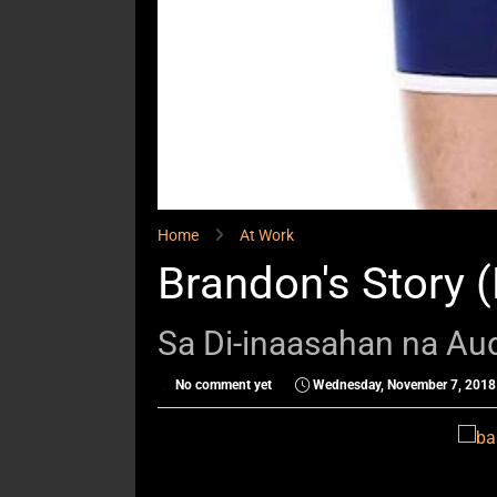
Home
At Work
Brandon's Story (
Sa Di-inaasahan na Aud
No comment yet
Wednesday, November 7, 2018