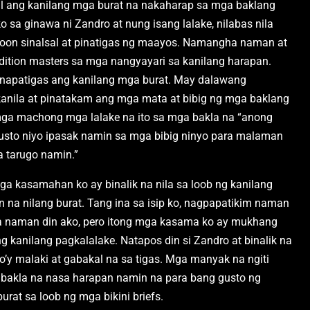
sal ang kanilang mga burat na nakaharap sa mga baklang
 sa ginawa ni Zandro at nung isang lalake, nilabas nila
 doon sinalsal at pinatigas ng maayos. Namangha naman at
ition masters sa mga nangyayari sa kanilang harapan.
pinapatigas ang kanilang mga burat. May dalawang
anila at pinatakam ang mga mata at bibig ng mga baklang
mga machong mga lalake na ito sa mga bakla na “anong
 gusto niyo ipasak namin sa mga bibig ninyo para malaman
a tarugo namin.”
 kasamahan ko ay binalik na nila sa loob ng kanilang
an na nilang burat. Tang ina sa isip ko, nagpapatikim naman
pa naman din ako, pero itong mga kasama ko ay mukhang
 kanilang pagkalalake. Natapos din si Zandro at binalik na
yo’y malaki at gabakal na sa tigas. Mga manyak na ngiti
 bakla na nasa harapan namin na para bang gusto ng
at sa loob ng mga bikini briefs.