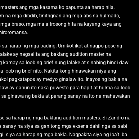
 masters ang mga kasama ko papunta sa harap nila.
m na mga dibdib, tinitngnan ang mga abs na hulmado,
a mga braso, mga mala trosong hita na kayang kaya ang
niroromansa.
 sa harap ng mga bading. Umikot ikot at nagpo pose ng
alake ay nagsalita ang baklang audition master na
kamay sa loob ng brief nung lalake at sinabing hindi daw
 loob ng brief nito. Nakita kong hinawakan niya ang
akol pagkatapos ay medyo ginalaw ito. Inayos ng bakla na
 daw ay ganun ito naka puwesto para hapit at hulma sa loob
e sa ginawa ng bakla at parang sanay na ito na mahawakan
e sa harap ng mga baklang audition masters. Si Zandro na
a sanay na siya sa ganitong mga eksena dahil nga sa sabi
il siya sa harap ng mga bakla. Nagpakita siya ng iba’t iba