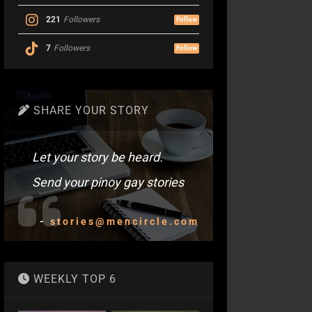
221
Followers
Follow
7
Followers
Follow
SHARE YOUR STORY
Let your story be heard.
Send your pinoy gay stories
-
stories@mencircle.com
WEEKLY TOP 6