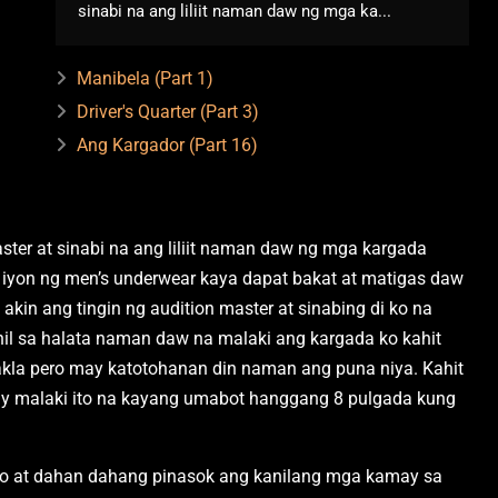
sinabi na ang liliit naman daw ng mga ka...
Manibela (Part 1)
Driver's Quarter (Part 3)
Ang Kargador (Part 16)
ster at sinabi na ang liliit naman daw ng mga kargada
 iyon ng men’s underwear kaya dapat bakat at matigas daw
kin ang tingin ng audition master at sinabing di ko na
hil sa halata naman daw na malaki ang kargada ko kahit
akla pero may katotohanan din naman ang puna niya. Kahit
 ay malaki ito na kayang umabot hanggang 8 pulgada kung
ko at dahan dahang pinasok ang kanilang mga kamay sa