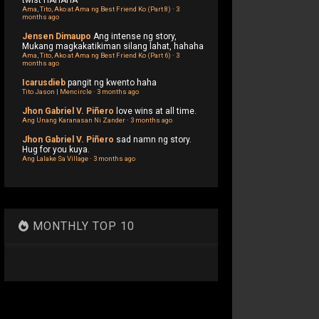
twist HAHAHA
Ama, Tito, Ako at Ama ng Best Friend Ko (Part 8)
·
3
months ago
Jensen Dimaupo
Ang intense ng story,
Mukang magkakatikiman silang lahat, hahaha
Ama, Tito, Ako at Ama ng Best Friend Ko (Part 6)
·
3
months ago
Icarusdieb
pangit ng kwento haha
Tito Jason | Mencircle
·
3 months ago
Jhon Gabriel V. Piñero
love wins at all time.
Ang Unang Karanasan Ni Zander
·
3 months ago
Jhon Gabriel V. Piñero
sad namn ng story.
Hug for you kuya.
Ang Lalake Sa Village
·
3 months ago
MONTHLY TOP 10