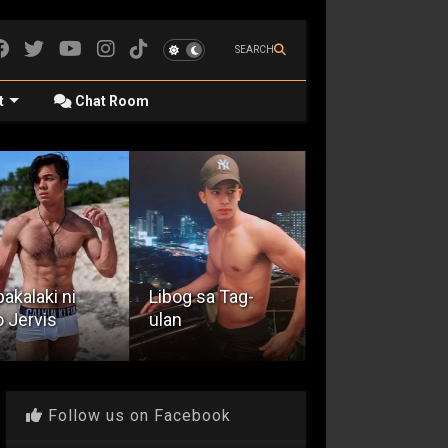
SEARCH
t
Chat Room
og sa Tag-
May Pagka-
Spakol
n
exhibitionist Ako
Experience
Follow us on Facebook