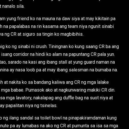
 nanalo sila.
m yung friend ko na mauna na daw siya at may kikitain pa
ush na papalabas na rin kasama ang team niya ngunit sinabi
a ng CR at siguro sa tingin ko magbibihis.
ig ko ng sinabi ni crush. Tiningnan ko kung saang CR ba ang
 isang corridor na hindi ko alam na papuntang CR pala yun.
tao, sarado na kasi ang ibang stall at yung guard naman na
anina ay nasa loob pa at may ibang salesman na bumaba na.
 at nakita ko sa bandang kaliwa ang CR ng mga lalake
a mga babae. Pumasok ako at nagkunwaring makiki CR din.
sa mga lavatory, nakalapag ang duffle bag na suot niya at
y papalitan niya ng tsinelas.
 ng ilang sandal sa toilet bowl na pinapakiramdaman kung
minute pa ay lumabas na ako ng CR at pumunta sa isa sa mga