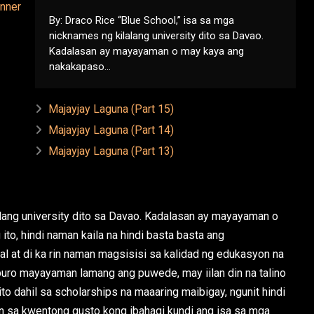
By: Draco Rice “Blue School,” isa sa mga
nicknames ng kilalang university dito sa Davao.
Kadalasan ay mayayaman o may kaya ang
nakakapaso...
Majayjay Laguna (Part 15)
Majayjay Laguna (Part 14)
Majayjay Laguna (Part 13)
alang university dito sa Davao. Kadalasan ay mayayaman o
o, hindi naman kaila na hindi basta basta ang
l at di ka rin naman magsisisi sa kalidad ng edukasyon na
 puro mayayaman lamang ang puwede, may iilan din na talino
to dahil sa scholarships na maaaring maibigay, ngunit hindi
n sa kwentong gusto kong ibahagi kundi ang isa sa mga