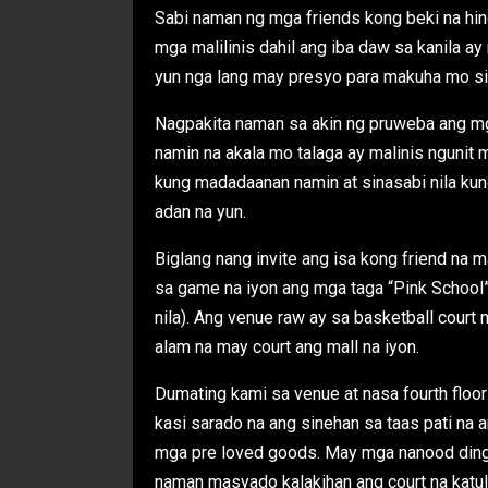
Sabi naman ng mga friends kong beki na hindi
mga malilinis dahil ang iba daw sa kanila a
yun nga lang may presyo para makuha mo si
Nagpakita naman sa akin ng pruweba ang mg
namin na akala mo talaga ay malinis ngunit m
kung madadaanan namin at sinasabi nila ku
adan na yun.
Biglang nang invite ang isa kong friend na
sa game na iyon ang mga taga “Pink School” 
nila). Ang venue raw ay sa basketball court
alam na may court ang mall na iyon.
Dumating kami sa venue at nasa fourth floor
kasi sarado na ang sinehan sa taas pati na a
mga pre loved goods. May mga nanood ding 
naman masyado kalakihan ang court na katul