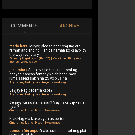
COMMENTS
ARCHIVE
Mario kart
Houyyy, please nganong ing ato
raman ang ending. Fan pa naman ko kaayo, by
the way real story...
Sigaw ng Pugad Lawin (Part 23) | Mencircle | Pinoy Gay
Stories
·
2 weeks ago
jun umbok
San kaya pede maka nood ng
ganyan ganyan fantasy ko eh hehe may
lumalaspag sakin na 25 yo plus na...
Ang Batang Bading na si Angel
·
2 weeks ago
Jayjay
Nag bebenta kapa?
Ang Batang Bading na si Angel
·
2 weeks ago
Cerjayy
Kamusta naman? May naka trip ka na
dyan?
Cinehan sa Market Place
·
2 weeks ago
Nick
Nag work ako dyan as porter e
Cinehan sa Market Place
·
3 weeks ago
Jensen Dimaupo
Grabe sunod sunod ung plot