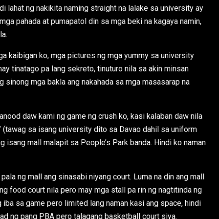
 lahat ng nakikita naming straight na lalake sa university ay
y mga pahada at pumapatol din sa mga beki na kagaya namin,
la.
a kaibigan ko, mga pictures ng mga yummy sa university
ay tinatago pa lang sekreto, tinuturo nila sa akin minsan
ng sinong mga bakla ang nakahada sa mga masasarap na
 manood daw kami ng game ng crush ko, kasi kalaban daw nila
(tawag sa isang university dito sa Davao dahil sa uniform
 ng isang mall malapit sa People’s Park banda. Hindi ko naman
 pala ng mall ang sinasabi niyang court. Luma na din ang mall
ng food court nila pero may mga stall pa rin ng nagtitinda ng
iba sa game pero limited lang naman kasi ang space, hindi
ad ng pang PBA pero talagang basketball court siya.