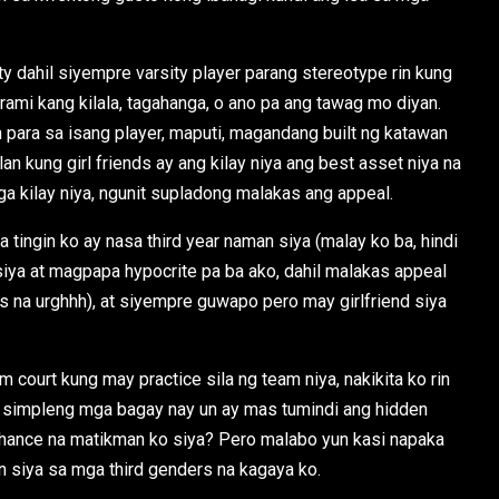
ty dahil siyempre varsity player parang stereotype rin kung
ami kang kilala, tagahanga, o ano pa ang tawag mo diyan.
 para sa isang player, maputi, magandang built ng katawan
lan kung girl friends ay ang kilay niya ang best asset niya na
ga kilay niya, ngunit supladong malakas ang appeal.
a tingin ko ay nasa third year naman siya (malay ko ba, hindi
siya at magpapa hypocrite pa ba ako, dahil malakas appeal
bs na urghhh), at siyempre guwapo pero may girlfriend siya
ourt kung may practice sila ng team niya, nakikita ko rin
a simpleng mga bagay nay un ay mas tumindi ang hidden
chance na matikman ko siya? Pero malabo yun kasi napaka
n siya sa mga third genders na kagaya ko.