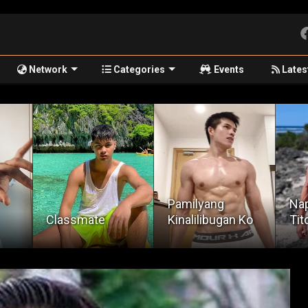
Network
Categories
Events
Lates
Pamilyang
Napakalaki ni
Lib
Kinalilibugan Ko
Tito Jervis
ula