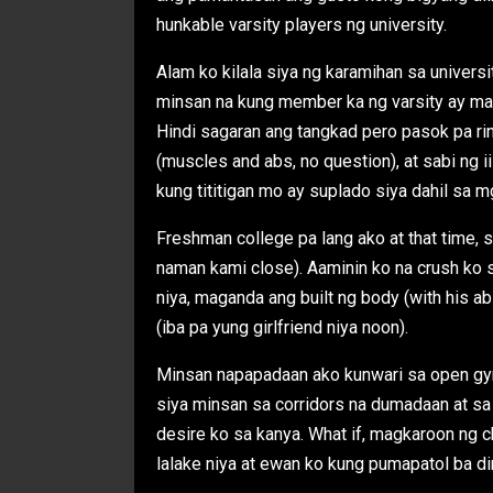
hunkable varsity players ng university.
Alam ko kilala siya ng karamihan sa universi
minsan na kung member ka ng varsity ay mar
Hindi sagaran ang tangkad pero pasok pa rin
(muscles and abs, no question), at sabi ng ii
kung tititigan mo ay suplado siya dahil sa m
Freshman college pa lang ako at that time, s
naman kami close). Aaminin ko na crush ko 
niya, maganda ang built ng body (with his a
(iba pa yung girlfriend niya noon).
Minsan napapadaan ako kunwari sa open gym c
siya minsan sa corridors na dumadaan at s
desire ko sa kanya. What if, magkaroon ng 
lalake niya at ewan ko kung pumapatol ba di