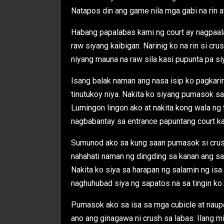
Natapos din ang game nila mga gabi na rin at
Habang papalabas kami ng court ay nagpaala
raw siyang kaibigan. Narinig ko na rin si cr
niyang mauna na raw sila kasi pupunta pa siy
Isang balak naman ang nasa isip ko pagkarin
tinutukoy niya. Nakita ko siyang pumasok sa
Lumingon lingon ako at nakita kong wala ng 
nagbabantay sa entrance papuntang court k
Sumunod ako sa kung saan pumasok si crush
nahahati naman ng dingding sa kanan ang s
Nakita ko siya sa harapan ng salamin ng isa 
naghuhubad siya ng sapatos na sa tingin ko a
Pumasok ako sa isa sa mga cubicle at naupo
ano ang ginagawa ni crush sa labas. Ilang 