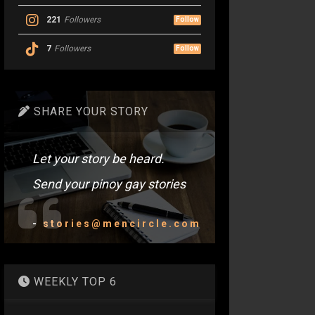
221
Followers
Follow
7
Followers
Follow
SHARE YOUR STORY
Let your story be heard.
Send your pinoy gay stories
-
stories@mencircle.com
WEEKLY TOP 6