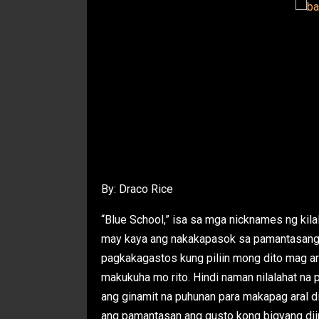
By: Draco Rice
“Blue School,” isa sa mga nicknames ng kil
may kaya ang nakakapasok sa pamantasang it
pagkakagastos kung piliin mong dito mag ara
makukuha mo rito. Hindi naman nilalahat na
ang ginamit na puhunan para makapag aral di
ang pamantasan ang gusto kong bigyang dii