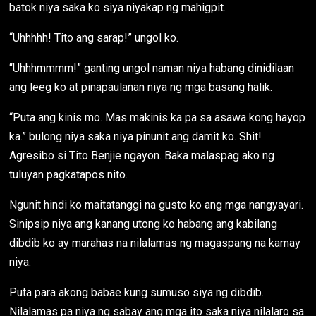
batok niya saka ko siya niyakap ng mahigpit.
“Uhhhhh! Tito ang sarap!” ungol ko.
“Uhhhmmmm!” ganting ungol naman niya habang dinidilaan
ang leeg ko at pinapaulanan niya ng mga basang halik.
“Puta ang kinis mo. Mas makinis ka pa sa asawa kong hayop
ka.” bulong niya saka niya pinunit ang damit ko. Shit!
Agresibo si Tito Benjie ngayon. Baka malaspag ako ng
tuluyan pagkatapos nito.
Ngunit hindi ko maitatanggi na gusto ko ang mga nangyayari.
Sinipsip niya ang kanang utong ko habang ang kabilang
dibdib ko ay marahas na nilalamas ng magaspang na kamay
niya.
Puta para akong babae kung sumuso siya ng dibdib.
Nilalamas pa niya ng sabay ang mga ito saka niya nilalaro sa