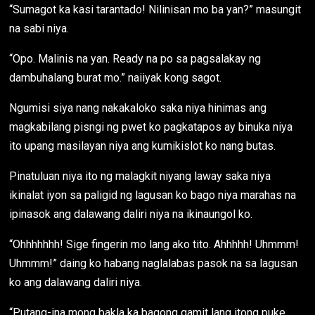
“Sumagot ka kasi tarantado! Nilinisan mo ba yan?” masungit
na sabi niya.
“Opo. Malinis na yan. Ready na po sa pagsalakay ng
dambuhalang burat mo.” naiiyak kong sagot.
Ngumisi siya nang nakakaloko saka niya hinimas ang
magkabilang pisngi ng pwet ko pagkatapos ay binuka niya
ito upang masilayan niya ang kumikislot ko nang butas.
Pinatuluan niya ito ng malagkit niyang laway saka niya
ikinalat iyon sa paligid ng lagusan ko bago niya marahas na
ipinasok ang dalawang daliri niya na ikinaungol ko.
“Ohhhhhhh! Sige fingerin mo lang ako tito. Ahhhhh! Uhmmm!
Uhmmm!” daing ko habang naglalabas pasok na sa lagusan
ko ang dalawang daliri niya.
“Putang-ina mong bakla ka bagong gamit lang itong puke