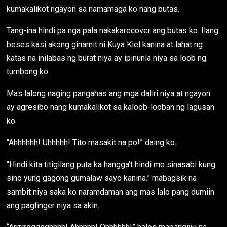
kumakalikot ngayon sa namamaga ko nang butas.
Tang-ina hindi pa nga pala nakakarecover ang butas ko. Ilang
beses kasi akong ginamit ni Kuya Kiel kanina at lahat ng
katas na inilabas ng burat niya ay ipinunla niya sa loob ng
tumbong ko.
Mas lalong naging pangahas ang mga daliri niya at ngayon
ay agresibo nang kumakalikot sa kaloob-looban ng lagusan
ko.
“Ahhhhhh! Uhhhhh! Tito masakit na po!” daing ko.
“Hindi kita titigilang puta ka hangga’t hindi mo sinasabi kung
sino yung gagong gumalaw sayo kanina.” mabagsik na
sambit niya saka ko naramdaman ang mas lalo pang dumiin
ang pagfinger niya sa akin.