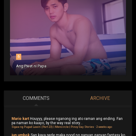
6
Ang Pwet ni Papa
COMMENTS
ARCHIVE
Mario kart
Houyyy, please nganong ing ato raman ang ending. Fan
pa naman ko kaayo, by the way real story...
Sigaw ng Pugad Lawin (Part 23) | Mencircle | Pinoy Gay Stories
·
2 weeks ago
jun umbok
San kaya pede maka nood ng ganyan ganyan fantasy ko