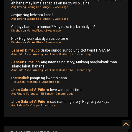
eh hehe may lumalaspag sakin na 25 yo plus na...
Ang Batang Bading na si Angel
·
2 weeks ago
Jayjay
Nag bebenta kapa?
Ang Batang Bading na si Angel
·
2 weeks ago
Cerjayy
Kamusta naman? May naka trip ka na dyan?
Cinehan sa Market Place
·
2 weeks ago
Nick
Nag work ako dyan as porter e
Cinehan sa Market Place
·
3 weeks ago
Jensen Dimaupo
Grabe sunod sunod ung plot twist HAHAHA
Ama, Tito, Ako at Ama ng Best Friend Ko (Part 8)
·
3 months ago
Jensen Dimaupo
Ang intense ng story, Mukang magkakatikiman
silang lahat, hahaha
Ama, Tito, Ako at Ama ng Best Friend Ko (Part 6)
·
3 months ago
Icarusdieb
pangit ng kwento haha
Tito Jason | Mencircle
·
3 months ago
Jhon Gabriel V. Piñero
love wins at all time.
Ang Unang Karanasan Ni Zander
·
3 months ago
Jhon Gabriel V. Piñero
sad namn ng story. Hug for you kuya.
Ang Lalake Sa Village
·
3 months ago