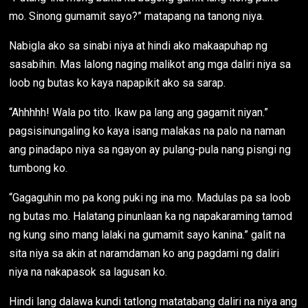
mo. Sinong gumamit sayo?” matapang na tanong niya.
Nabigla ako sa sinabi niya at hindi ako makaapuhap ng
sasabihin. Mas lalong naging malikot ang mga daliri niya sa
loob ng butas ko kaya napapikit ako sa sarap.
“Ahhhhh! Wala po tito. Ikaw pa lang ang gagamit niyan.”
pagsisinungaling ko kaya isang malakas na palo na naman
ang pinadapo niya sa ngayon ay pulang-pula nang pisngi ng
tumbong ko.
“Gagaguhin mo pa kong puki ng ina mo. Madulas pa sa loob
ng butas mo. Halatang pinunlaan ka ng napakaraming tamod
ng kung sino mang lalaki na gumamit sayo kanina.” galit na
sita niya sa akin at naramdaman ko ang pagdami ng daliri
niya na nakapasok sa lagusan ko.
Hindi lang dalawa kundi tatlong matatabang daliri na niya ang