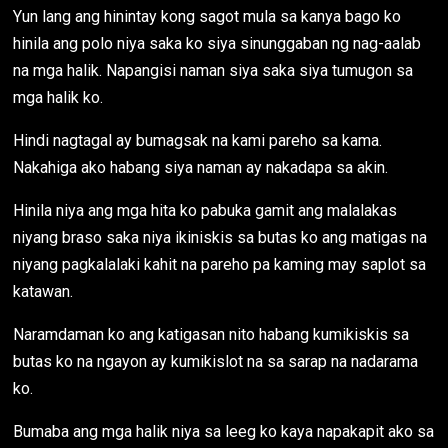
Yun lang ang hinintay kong sagot mula sa kanya bago ko
hinila ang polo niya saka ko siya sinunggaban ng nag-aalab
na mga halik. Napangisi naman siya saka siya tumugon sa
mga halik ko.
Hindi nagtagal ay bumagsak na kami pareho sa kama.
Nakahiga ako habang siya naman ay nakadapa sa akin.
Hinila niya ang mga hita ko pabuka gamit ang malalakas
niyang braso saka niya ikiniskis sa butas ko ang matigas na
niyang pagkalalaki kahit na pareho pa kaming may saplot sa
katawan.
Naramdaman ko ang katigasan nito habang kumikiskis sa
butas ko na ngayon ay kumikislot na sa sarap na nadarama
ko.
Bumaba ang mga halik niya sa leeg ko kaya napakapit ako sa