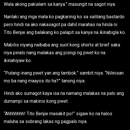
Wala akong pakialam sa kanya.” masungit na sagot niya.
Nanlaki ang mga mata ko pagkarinig ko sa salitang bastardo
pero hindi na ako nakasagot pa dahil marahas na hinila ni
Tito Benjie ang balakang ko palapit sa kanya na ikinabigla ko.
Mabilis niyang naibaba ang suot kong shorts at brief saka
niya pinalo nang malakas ang pisngi ng pwet ko na
ikinahiyaw ko.
“Putang-inang pwet yan ang tambok.” sambit niya. “Nilinisan
mo ba nang maayos ito ha?” tanong niya.
Hindi ako sumagot kaya isa na namang malakas na palo ang
dumampi sa makinis kong pwet.
“Ahhhhhhh! Tito Benjie masakit po!” sigaw ko na halos
maluha sa sobrang lakas ng pagpalo niya.