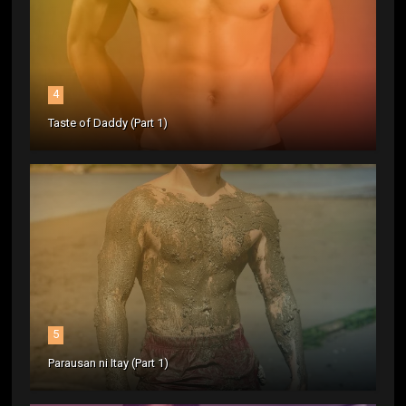
4
Taste of Daddy (Part 1)
5
Parausan ni Itay (Part 1)