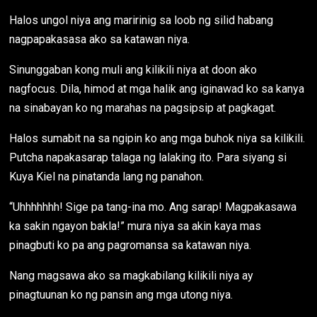
Halos ungol niya ang maririnig sa loob ng silid habang
nagpapakasasa ako sa katawan niya.
Sinunggaban kong muli ang kilikili niya at doon ako
nagfocus. Dila, himod at mga halik ang iginawad ko sa kanya
na sinabayan ko ng marahas na pagsipsip at pagkagat.
Halos sumabit na sa ngipin ko ang mga buhok niya sa kilikili.
Putcha napakasarap talaga ng lalaking ito. Para siyang si
Kuya Kiel na pinatanda lang ng panahon.
“Uhhhhhhh! Sige pa tang-ina mo. Ang sarap! Magpakasawa
ka sakin ngayon bakla!” mura niya sa akin kaya mas
pinagbuti ko pa ang pagromansa sa katawan niya.
Nang magsawa ako sa magkabilang kilikili niya ay
pinagtuunan ko ng pansin ang mga utong niya.