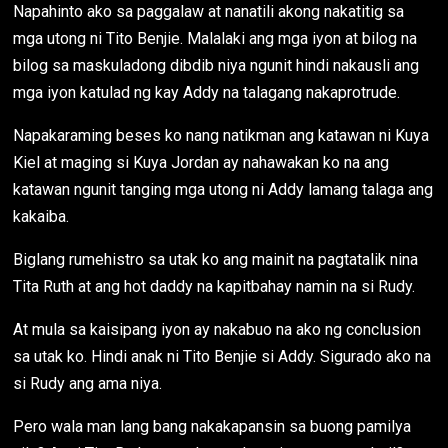
Napahinto ako sa paggalaw at nanatili akong nakatitig sa
mga utong ni Tito Benjie. Malalaki ang mga iyon at bilog na
bilog sa maskuladong dibdib niya ngunit hindi nakausli ang
mga iyon katulad ng kay Addy na talagang nakaprotrude.
Napakaraming beses ko nang natikman ang katawan ni Kuya
Kiel at maging si Kuya Jordan ay nahawakan ko na ang
katawan ngunit tanging mga utong ni Addy lamang talaga ang
kakaiba.
Biglang rumehistro sa utak ko ang mainit na pagtatalik nina
Tita Ruth at ang hot daddy na kapitbahay namin na si Rudy.
At mula sa kaisipang iyon ay nakabuo na ako ng conclusion
sa utak ko. Hindi anak ni Tito Benjie si Addy. Sigurado ako na
si Rudy ang ama niya.
Pero wala man lang bang nakakapansin sa buong pamilya