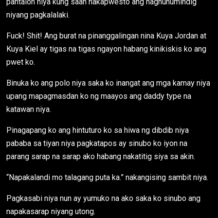
pantalon niya kung saan nakapwesto ang naghuhumindig
niyang pagkalalaki.
Fuck! Shit! Ang burat na pinanggalingan nina Kuya Jordan at
Kuya Kiel ay tigas na tigas ngayon habang kinikiskis ko ang
pwet ko.
Binuka ko ang polo niya saka ko inangat ang mga kamay niya
upang mapagmasdan ko ng maayos ang daddy type na
katawan niya.
Pinagapang ko ang hintuturo ko sa hiwa ng dibdib niya
pababa sa tiyan niya pagkatapos ay sinubo ko iyon na
parang sarap na sarap ako habang nakatitig siya sa akin.
“Napakalandi mo talagang puta ka.” nakangising sambit niya.
Pagkasabi niya nun ay yumuko na ako saka ko sinubo ang
napakasarap niyang utong.