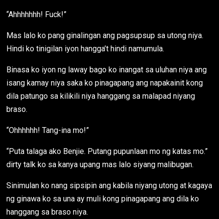
“Ahhhhhhh! Fuck!”
Mas lalo ko pang ginalingan ang pagsupsup sa utong niya.
Hindi ko tinigilan iyon hangga’t hindi namumula.
Binasa ko iyon ng laway bago ko inangat sa uluhan niya ang
isang kamay niya saka ko pinagapang ang napakainit kong
dila patungo sa kilikili niya hanggang sa malapad niyang
braso.
“Ohhhhhh! Tang-ina mo!”
“Puta talaga ako Benjie. Putang pupunlaan mo ng katas mo.”
dirty talk ko sa kanya upang mas lalo siyang malibugan.
Sinimulan ko nang sipsipin ang kabila niyang utong at kagaya
ng ginawa ko sa una ay muli kong pinagapang ang dila ko
hanggang sa braso niya.