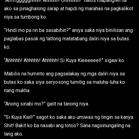
“Arrrrrggggghhhh! Ahhhhh! Ohhhhhh!” halos mapangiwi na
ako sa pinaghalong sarap at hapdi ng marahas na pagkalikot
niya sa tumbong ko.
“Hindi mo pa rin ba sasabihin?” aniya saka niya binilisan ang
paglabas pasok ng tatlong matatabang daliri niya sa butas
ko.
“Ahhhhh! Ahhhhh! Ahhhhh! Si Kuya Kieeeeeel!” sigaw ko.
Mabilis na huminto ang pagsalakay ng mga daliri niya sa
butas ko saka siya seryosong tumitig sa maluha-luha ko
nang mukha.
“Anong sinabi mo?” galit na tanong niya.
“Si Kuya Kiel!” sagot ko saka ako umiwas ng tingin sa kanya.
Shit! Bakit ko ba nasabi ang totoo? Sana nagsinungaling na
lang ako.