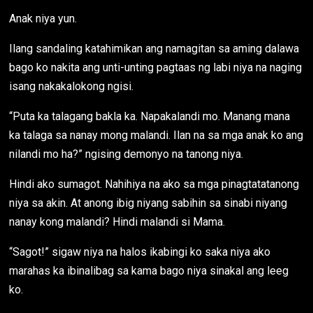
Anak niya yun.
Ilang sandaling katahimikan ang namagitan sa aming dalawa
bago ko nakita ang unti-unting pagtaas ng labi niya na naging
isang nakakalokong ngisi.
“Puta ka talagang bakla ka. Napakalandi mo. Manang mana
ka talaga sa nanay mong malandi. Ilan na sa mga anak ko ang
nilandi mo ha?” ngising demonyo na tanong niya.
Hindi ako sumagot. Nahihiya na ako sa mga pinagtatatanong
niya sa akin. At anong ibig niyang sabihin sa sinabi niyang
nanay kong malandi? Hindi malandi si Mama.
“Sagot!” sigaw niya na halos ikabingi ko saka niya ako
marahas ka ibinalibag sa kama bago niya sinakal ang leeg
ko.