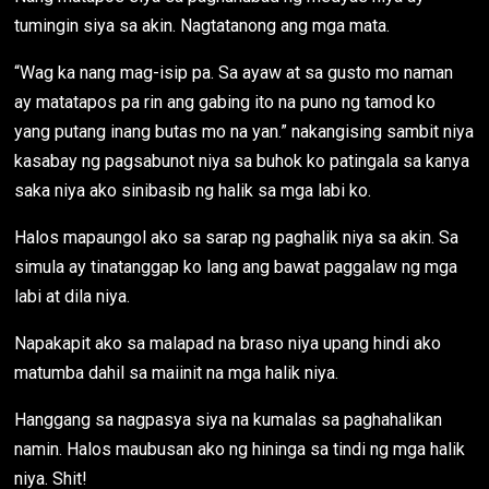
tumingin siya sa akin. Nagtatanong ang mga mata.
“Wag ka nang mag-isip pa. Sa ayaw at sa gusto mo naman
ay matatapos pa rin ang gabing ito na puno ng tamod ko
yang putang inang butas mo na yan.” nakangising sambit niya
kasabay ng pagsabunot niya sa buhok ko patingala sa kanya
saka niya ako sinibasib ng halik sa mga labi ko.
Halos mapaungol ako sa sarap ng paghalik niya sa akin. Sa
simula ay tinatanggap ko lang ang bawat paggalaw ng mga
labi at dila niya.
Napakapit ako sa malapad na braso niya upang hindi ako
matumba dahil sa maiinit na mga halik niya.
Hanggang sa nagpasya siya na kumalas sa paghahalikan
namin. Halos maubusan ako ng hininga sa tindi ng mga halik
niya. Shit!