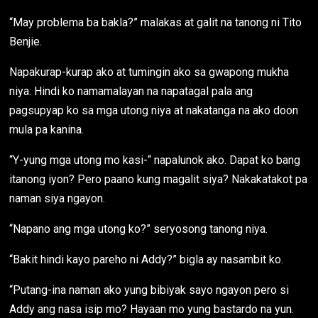
“May problema ba bakla?” malakas at galit na tanong ni Tito
Benjie.
Napakurap-kurap ako at tumingin ako sa gwapong mukha
niya. Hindi ko namamalayan na napatagal pala ang
pagsupyap ko sa mga utong niya at nakatanga na ako doon
mula pa kanina.
“Y-yung mga utong mo kasi-“ napalunok ako. Dapat ko bang
itanong iyon? Pero paano kung magalit siya? Nakakatakot pa
naman siya ngayon.
“Napano ang mga utong ko?” seryosong tanong niya.
“Bakit hindi kayo pareho ni Addy?” bigla ay nasambit ko.
“Putang-ina naman ako yung bibiyak sayo ngayon pero si
Addy ang nasa isip mo? Hayaan mo yung bastardo na yun.