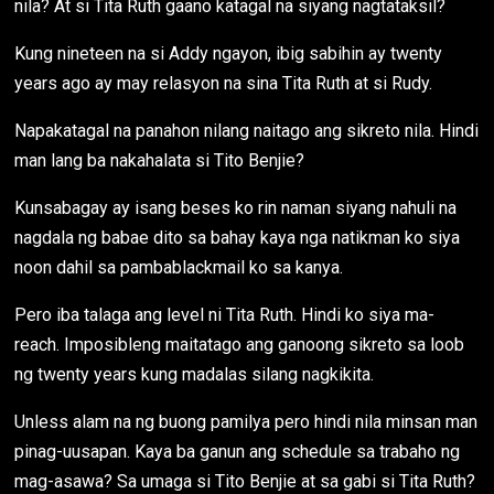
nila? At si Tita Ruth gaano katagal na siyang nagtataksil?
Kung nineteen na si Addy ngayon, ibig sabihin ay twenty
years ago ay may relasyon na sina Tita Ruth at si Rudy.
Napakatagal na panahon nilang naitago ang sikreto nila. Hindi
man lang ba nakahalata si Tito Benjie?
Kunsabagay ay isang beses ko rin naman siyang nahuli na
nagdala ng babae dito sa bahay kaya nga natikman ko siya
noon dahil sa pambablackmail ko sa kanya.
Pero iba talaga ang level ni Tita Ruth. Hindi ko siya ma-
reach. Imposibleng maitatago ang ganoong sikreto sa loob
ng twenty years kung madalas silang nagkikita.
Unless alam na ng buong pamilya pero hindi nila minsan man
pinag-uusapan. Kaya ba ganun ang schedule sa trabaho ng
mag-asawa? Sa umaga si Tito Benjie at sa gabi si Tita Ruth?