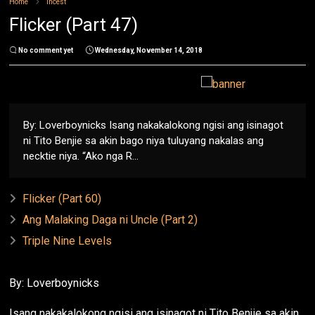
Home
Incest
Flicker (Part 47)
No comment yet
Wednesday, November 14, 2018
By: Loverboynicks Isang nakakalokong ngisi ang isinagot
ni Tito Benjie sa akin bago niya tuluyang nakalas ang
necktie niya. “Ako nga R...
Flicker (Part 60)
Ang Malaking Daga ni Uncle (Part 2)
Triple Nine Levels
By: Loverboynicks
Isang nakakalokong ngisi ang isinagot ni Tito Benjie sa akin