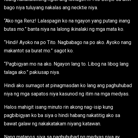
bago niya tuluyang nakalas ang necktie niya.
“Ako nga Renz! Lalaspagin ko na ngayon yang putang inang
butas mo.” banta niya na lalong ikinalaki ng mga mata ko.
“Hindi! Ayoko na po Tito. Nagbabago na po ako. Ayoko nang
makantot sa burat mo.” sagot ko.
“Pagbigyan mo na ako. Ngayon lang to. Libog na libog lang
talaga ako.” pakiusap niya.
Hindi ako sumagot at pinagmasdan ko lang ang paghuhubad
niya ng mga sapatos niya kasunod ng itim na mga medyas.
Halos mahigit isang minuto rin akong nag-isip kung
pagbibigyan ko ba siya o hindi habang nakatitig ako sa
bawat galaw ng nakakatakam niyang katawan.
Nang matapos siya sa paghuhubad ng medyas niya ay