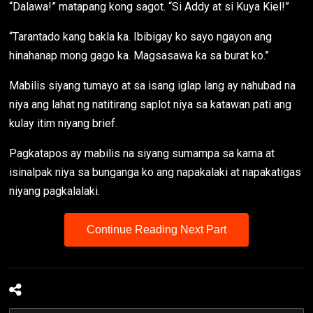
“Dalawa!” matapang kong sagot. “Si Addy at si Kuya Kiel!”
“Tarantado kang bakla ka. Ibibigay ko sayo ngayon ang
hinahanap mong gago ka. Magsasawa ka sa burat ko.”
Mabilis siyang tumayo at sa isang iglap lang ay nahubad na
niya ang lahat ng natitirang saplot niya sa katawan pati ang
kulay itim niyang brief.
Pagkatapos ay mabilis na siyang sumampa sa kama at
isinalpak niya sa bunganga ko ang napakalaki at napakatigas
niyang pagkalalaki.
Continue Reading Next Part