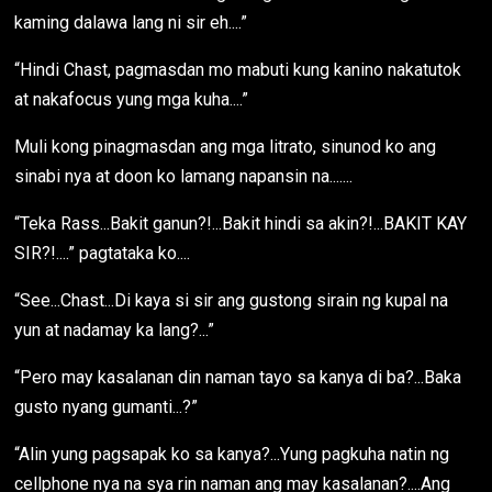
kaming dalawa lang ni sir eh....”
“Hindi Chast, pagmasdan mo mabuti kung kanino nakatutok
at nakafocus yung mga kuha....”
Muli kong pinagmasdan ang mga litrato, sinunod ko ang
sinabi nya at doon ko lamang napansin na.......
“Teka Rass...Bakit ganun?!...Bakit hindi sa akin?!...BAKIT KAY
SIR?!....” pagtataka ko....
“See...Chast...Di kaya si sir ang gustong sirain ng kupal na
yun at nadamay ka lang?...”
“Pero may kasalanan din naman tayo sa kanya di ba?...Baka
gusto nyang gumanti...?”
“Alin yung pagsapak ko sa kanya?...Yung pagkuha natin ng
cellphone nya na sya rin naman ang may kasalanan?....Ang