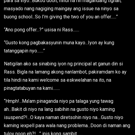
para sa inyo...Bukod doon, hindi na rin magandang tignan,
masyado nang nagiging maingay ang issue na ninyo sa
buong school...So I’m giving the two of you an offer......”
“Ano pong offer...?” usisa ni Rass.......
“Gusto kong pagbakasyunin muna kayo...Iyon ay kung
tatanggapin nyo.......”
Natigilan ako sa sinabing iyon ng principal at ganun din si
Rass. Bigla na lamang akong nanlambot, pakiramdam ko ay
tila hindi na kami welcome sa eskwelahan na ito, na
pinagtatabuyan na kami........
“Hmph!...Ma’am pinaganda niyo pa talaga yung tawag
ah...Bakit di niyo na lang sabihin na gusto niyo kaming
isuspend?!...O kaya naman diretsohin niyo na....Gusto niyo
kaming iexpell para wala nang problema...Doon di naman ang
tuloy noon eh?!....” inis kong sambit.......