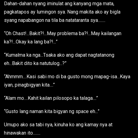
Dahan-dahan nyang iminulat ang kanyang mga mata,
pagkatapos ay lumingon sya. Nang makita ako ay bigla
syang napabangon na tila ba natataranta sya........
“Oh Chast!...Bakit?!...May problema ba?!...May kailangan
ka?!...Okay ka lang ba?!...”
“Kumalma ka nga...Tsaka ako ang dapat nagtatanong
eh...Bakit dito ka natutulog...?”
“Ahmmm....Kasi sabi mo di ba gusto mong mapag-isa...Kaya
iyan, pinagbigyan kita....”
“Alam mo....Kahit kailan pilosopo ka talaga....”
“Gusto lang naman kita bigyan ng space eh...”
Umupo ako sa tabi nya, kinuha ko ang kamay nya at
hinawakan ito........