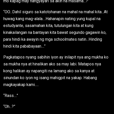
mo kapag may nangyayari sa akin na masama...?”
“OO...Dahil siguro sa katotohanan na mahal na mahal kita...At
huwag kang mag-alala....Hahanapin nating yung kupal na
estudyante, sasamahan kita, tutulungan kita at kung
kinakailangan na bantayan kita bawat segundo gagawin ko,
para hindi ka awayin ng mga schoolmates natin...Hinding
hindi kita pababayaan....”
Pagkatapos nyang sabihin iyon ay inilapit nya ang mukha ko
sa mukha nya at hinalikan ako sa may labi. Matapos nya
kong halikan ay napangiti na lamang ako sa kanya at
sinundan ko iyon ng isang mahigpit na yakap. Habang
magkayakap kami.....
“Rass....”
“Oh...?”