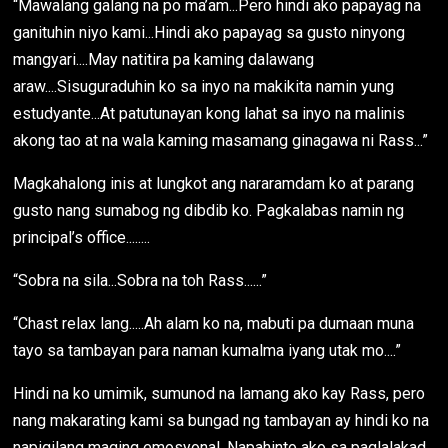
“Mawalang galang na po ma’am...Pero hindi ako papayag na
ganituhin niyo kami...Hindi ako papayag sa gusto ninyong
mangyari....May natitira pa kaming dalawang
araw....Sisuguraduhin ko sa inyo na makikita namin yung
estudyante...At patutunayan kong lahat sa inyo na malinis
akong tao at na wala kaming masamang ginagawa ni Rass...”
Magkahalong inis at lungkot ang nararamdam ko at parang
gusto nang sumabog ng dibdib ko. Pagkalabas namin ng
principal’s office........
“Sobra na sila...Sobra na toh Rass......”
“Chast relax lang.....Ah alam ko na, mabuti pa dumaan muna
tayo sa tambayan para naman kumalma iyang utak mo....”
Hindi na ko umimik, sumunod na lamang ako kay Rass, pero
nang makarating kami sa bungad ng tambayan ay hindi ko na
napigilang maging emosyonal. Napahinto ako sa paglalakad