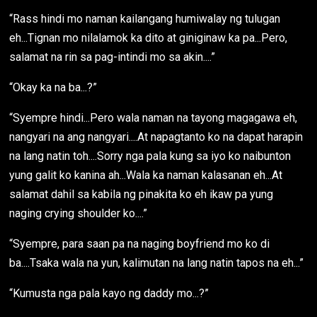
“Rass hindi mo naman kailangang humiwalay ng tulugan
eh...Tignan mo nilalamok ka dito at giniginaw ka pa...Pero,
salamat na rin sa pag-intindi mo sa akin....”
“Okay ka na ba...?”
“Syempre hindi...Pero wala naman na tayong magagawa eh,
nangyari na ang nangyari....At napagtanto ko na dapat harapin
na lang natin toh....Sorry nga pala kung sa iyo ko naibunton
yung galit ko kanina ah...Wala ka naman kalasanan eh...At
salamat dahil sa kabila ng pinakita ko eh ikaw pa yung
naging crying shoulder ko....”
“Syempre, para saan pa na naging boyfriend mo ko di
ba....Tsaka wala na yun, kalimutan na lang natin tapos na eh...”
“Kumusta nga pala kayo ng daddy mo...?”