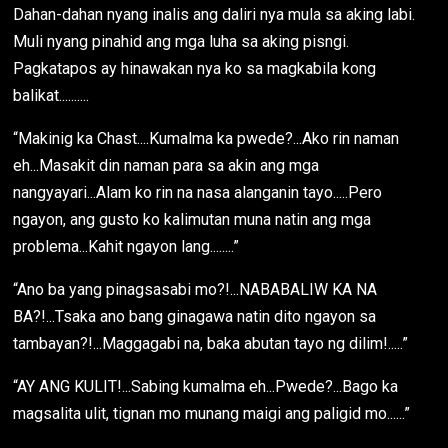
Dahan-dahan nyang inalis ang daliri nya mula sa aking labi.
Muli nyang pinahid ang mga luha sa aking pisngi.
Pagkatapos ay hinawakan nya ko sa magkabila kong
balikat..........
“Makinig ka Chast....Kumalma ka pwede?...Ako rin naman
eh...Masakit din naman para sa akin ang mga
nangyayari...Alam ko rin na nasa alanganin tayo.....Pero
ngayon, ang gusto ko kalimutan muna natin ang mga
problema...Kahit ngayon lang........”
“Ano ba yang pinagsasabi mo?!...NABABALIW KA NA
BA?!...Tsaka ano bang ginagawa natin dito ngayon sa
tambayan?!...Maggagabi na, baka abutan tayo ng dilim!.....”
“AY ANG KULIT!...Sabing kumalma eh...Pwede?...Bago ka
magsalita ulit, tignan mo munang maigi ang paligid mo......”