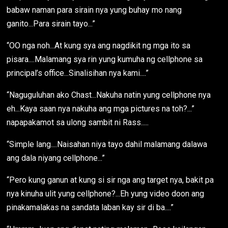
babaw naman para sirain nya yung buhay mo nang
ganito...Para sirain tayo...”
“OO nga noh...At kung sya ang nagdikit ng mga ito sa
pisara....Malamang sya rin yung kumuha ng cellphone sa
principal’s office...Sinalisihan nya kami....”
“Naguguluhan ako Chast...Nakuha natin yung cellphone nya
eh...Kaya saan nya nakuha ang mga pictures na toh?...”
napapakamot sa ulong sambit ni Rass.....
“Simple lang....Naisahan niya tayo dahil malamang dalawa
ang dala niyang cellphone...”
“Pero kung ganun at kung si sir nga ang target nya, bakit pa
nya kinuha ulit yung cellphone?...Eh yung video doon ang
pinakamalakas na sandata laban kay sir di ba....”