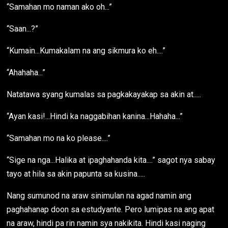
“Samahan mo naman ako oh...”
“Saan...?”
“Kumain...Kumakalam na ang sikmura ko eh....”
“Ahahaha...”
Natatawa syang kumalas sa pagkakayakap sa akin at.....
“Ayan kasi!...Hindi ka naggabihan kanina...Hahaha...”
“Samahan mo na ko please....”
“Sige na nga...Halika at ipaghahanda kita....” sagot nya sabay
tayo at hila sa akin papunta sa kusina.....
Nang sumunod na araw sinimulan na agad namin ang
paghahanap doon sa estudyante. Pero lumipas na ang apat
na araw, hindi pa rin namin sya nakikita. Hindi kasi naging