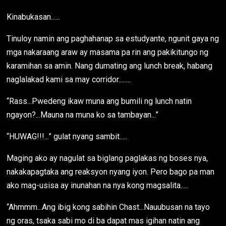
Kinabukasan......
Tinuloy namin ang paghahanap sa estudyante, ngunit gaya ng
mga nakaraang araw ay masama pa rin ang pakikitungo ng
karamihan sa amin. Nang dumating ang lunch break, habang
naglalakad kami sa may corridor........
“Rass...Pwedeng ikaw muna ang bumili ng lunch natin
ngayon?...Mauna na muna ko sa tambayan...”
“HUWAG!!!...” gulat nyang sambit.....
Maging ako ay nagulat sa biglang paglakas ng boses nya,
nakakapagtaka ang reaksyon nyang iyon. Pero bago pa man
ako mag-usisa ay inunahan na nya kong magsalita.....
“Ahmmm...Ang ibig kong sabihin Chast...Nauubusan na tayo
ng oras, tsaka sabi mo di ba dapat mas igihan natin ang