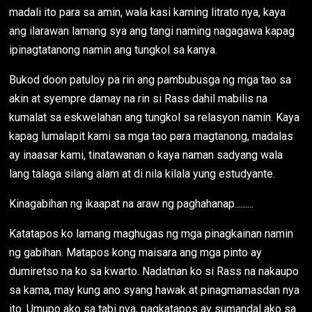
madali ito para sa amin, wala kasi kaming litrato nya, kaya
ang ilarawan lamang sya ang tangi naming nagagawa kapag
ipinagtatanong namin ang tungkol sa kanya.
Bukod doon patuloy pa rin ang pambubusga ng mga tao sa
akin at syempre damay na rin si Rass dahil mabilis na
kumalat sa eskwelahan ang tungkol sa relasyon namin. Kaya
kapag lumalapit kami sa mga tao para magtanong, madalas
ay inaasar kami, tinatawanan o kaya naman sadyang wala
lang talaga silang alam at di nila kilala yung estudyante.
Kinagabihan ng ikaapat na araw ng paghahanap.........
Katatapos ko lamang maghugas ng mga pinagkainan namin
ng gabihan. Matapos kong maisara ang mga pinto ay
dumiretso na ko sa kwarto. Nadatnan ko si Rass na nakaupo
sa kama, may kung ano syang hawak at pinagmamasdan nya
ito. Umupo ako sa tabi nya, pagkatapos ay sumandal ako sa