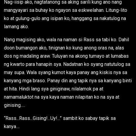
Nag-iisip ako, nagtatanong sa aking sarili kung ano nang
mangyayari sa buhay ko ngayon sa eskwelahan. Litung-lito
ko at gulung-gulo ang isipan ko, hanggang sa nakatulog na
lamang ako.
Nang magising ako, wala na naman si Rass sa tabi ko. Dahil
doon bumangon ako, tinignan ko kung anong oras na, alas
dos ng madaling araw. Tuluyan na akong tumayo at lumabas
ng kwarto para hanapin sya. Nadatnan ko syang natutulog sa
may supa. Wala syang kumot kaya panay ang kiskis nya sa
kanyang mga braso. Panay din ang tapik nya sa kanyang binti
at hita. Hindi lang sya giniginaw, nilalamok pa at
namamaluktot na sya kaya naman nilapitan ko na sya at
ginising.....
“Rass...Rass...Gising!...Uy!...” sambit ko sabay tapik sa
kanya....