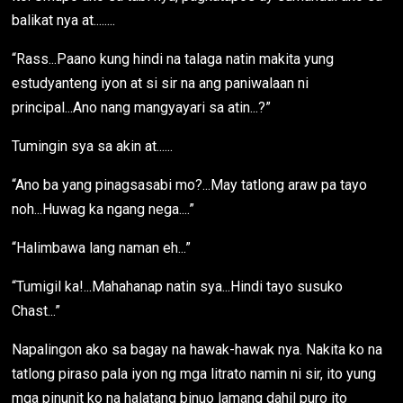
balikat nya at........
“Rass...Paano kung hindi na talaga natin makita yung
estudyanteng iyon at si sir na ang paniwalaan ni
principal...Ano nang mangyayari sa atin...?”
Tumingin sya sa akin at......
“Ano ba yang pinagsasabi mo?...May tatlong araw pa tayo
noh...Huwag ka ngang nega....”
“Halimbawa lang naman eh...”
“Tumigil ka!...Mahahanap natin sya...Hindi tayo susuko
Chast...”
Napalingon ako sa bagay na hawak-hawak nya. Nakita ko na
tatlong piraso pala iyon ng mga litrato namin ni sir, ito yung
mga pinunit ko na halatang binuo lamang dahil puro ito