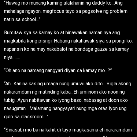
“Huwag mo munang kaming alalahanin ng daddy ko...Ang
mahalaga ngayon, magfocus tayo sa pagsolve ng problem
natin sa school...”
Bumitaw sya sa kamay ko at hinawakan naman nya ang
magkabila kong pisngi. Habang nakahawak siya sa pisngi ko,
napansin ko na may nakabalot na bondage gauze sa kamay
niya........
“Oh ano na namang nangyari diyan sa kamay mo...?”
“Ah...Kanina kasing umaga nung umuwi ako dito....Bigla akong
nakaramdam ng matinding kaba...Eh umiinom ako noon ng
tubig...Ayun nabitawan ko iyong baso, nabasag at doon ako
nasugatan....Malamang nangyayari nung mga oras iyon ung
gulo sa classroom....”
“Sinasabi mo ba na kahit di tayo magkasama eh nararamdam