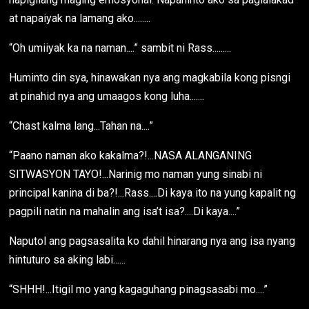
at napaiyak na lamang ako........
“Oh umiiyak ka na naman....” sambit ni Rass.........
Huminto din sya, hinawakan nya ang magkabila kong pisngi
at pinahid nya ang umaagos kong luha.......
“Chast kalma lang...Tahan na....”
“Paano naman ako kakalma?!...NASA ALANGANING
SITWASYON TAYO!...Narinig mo naman yung sinabi ni
principal kanina di ba?!...Rass....Di kaya ito na yung kapalit ng
pagpili natin na mahalin ang isa’t isa?....Di kaya....”
Naputol ang pagsasalita ko dahil hinarang nya ang isa nyang
hintuturo sa aking labi......
“SHHH!...Itigil mo yang kagaguhang pinagsasabi mo....”