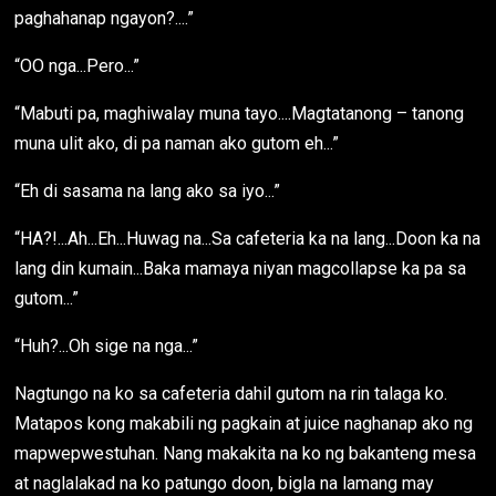
paghahanap ngayon?....”
“OO nga...Pero...”
“Mabuti pa, maghiwalay muna tayo....Magtatanong – tanong
muna ulit ako, di pa naman ako gutom eh...”
“Eh di sasama na lang ako sa iyo...”
“HA?!...Ah...Eh...Huwag na...Sa cafeteria ka na lang...Doon ka na
lang din kumain...Baka mamaya niyan magcollapse ka pa sa
gutom...”
“Huh?...Oh sige na nga...”
Nagtungo na ko sa cafeteria dahil gutom na rin talaga ko.
Matapos kong makabili ng pagkain at juice naghanap ako ng
mapwepwestuhan. Nang makakita na ko ng bakanteng mesa
at naglalakad na ko patungo doon, bigla na lamang may