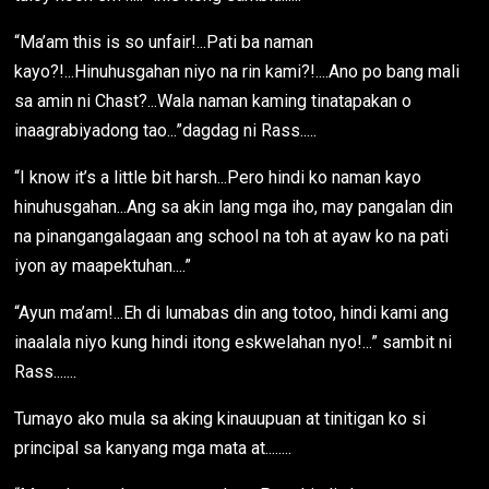
“Ma’am this is so unfair!...Pati ba naman
kayo?!...Hinuhusgahan niyo na rin kami?!....Ano po bang mali
sa amin ni Chast?...Wala naman kaming tinatapakan o
inaagrabiyadong tao...”dagdag ni Rass.....
“I know it’s a little bit harsh...Pero hindi ko naman kayo
hinuhusgahan...Ang sa akin lang mga iho, may pangalan din
na pinangangalagaan ang school na toh at ayaw ko na pati
iyon ay maapektuhan....”
“Ayun ma’am!...Eh di lumabas din ang totoo, hindi kami ang
inaalala niyo kung hindi itong eskwelahan nyo!...” sambit ni
Rass.......
Tumayo ako mula sa aking kinauupuan at tinitigan ko si
principal sa kanyang mga mata at........