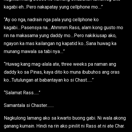
kagabi eh...Pero nakapatay yung cellphone mo....”
“Ay oo nga, nadrain nga pala yung cellphone ko
kagabi....Pasensya na....Ahmmm Rass, alam kong gusto mo
rin na makasama yung daddy mo....Pero nakikiusap ako,
ngayon ka mas kailangan ng kapatid ko...Sana huwag ka
munang mawala sa tabi nya....”
“Huwag kang mag-alala ate, three weeks pa naman ang
daddy ko sa Pinas, kaya dito ko muna ibubuhos ang oras
ko...Tutulungan at babantayan ko si Chast......”
“Salamat Rass......”
Samantala si Chaster........
Nagkulong lamang ako sa kwarto buong gabi. Ni wala akong
ganang kumain. Hindi na rin ako pinilit ni Rass at ni ate Char.