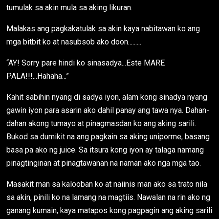
tumulak sa akin mula sa aking likuran.
Malakas ang pagkakatulak sa akin kaya nabitawan ko ang
mga bitbit ko at nasubsob ako doon.........
“AY! Sorry pare hindi ko sinasadya...Este MARE
PALA!!!...Hahaha...”
Kahit sabihin nyang di sadya iyon, alam kong sinadya nyang
gawin iyon para asarin ako dahil panay ang tawa nya. Dahan-
dahan akong tumayo at pinagmasdan ko ang aking sarili.
Bukod sa dumikit na ang pagkain sa aking uniporme, basang
basa pa ako ng juice. Sa itsura kong iyon ay talaga namang
pinagtinginan at pinagtawanan na naman ako nga mga tao.
Masakit man sa kalooban ko at naiinis man ako sa trato nila
sa akin, pinili ko na lamang na magtiis. Nawalan na rin ako ng
ganang kumain, kaya matapos kong pagpagin ang aking sarili