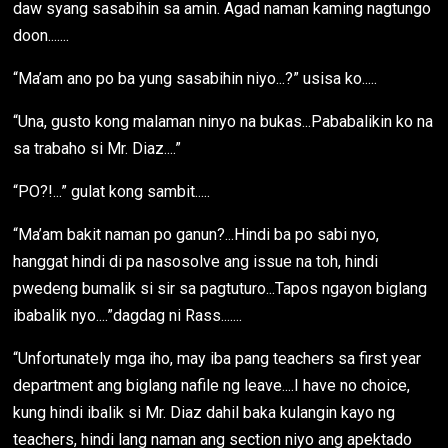
daw syang sasabihin sa amin. Agad naman kaming nagtungo
doon.......
“Ma’am ano po ba yung sasabihin niyo...?” usisa ko.....
“Una, gusto kong malaman ninyo na bukas...Pababalikin ko na
sa trabaho si Mr. Diaz....”
“PO?!...” gulat kong sambit.....
“Ma’am bakit naman po ganun?...Hindi ba po sabi nyo,
hanggat hindi di pa nasosolve ang issue na toh, hindi
pwedeng bumalik si sir sa pagtuturo...Tapos ngayon biglang
ibabalik nyo....”dagdag ni Rass.......
“Unfortunately mga iho, may iba pang teachers sa first year
department ang biglang nafile ng leave....I have no choice,
kung hindi ibalik si Mr. Diaz dahil baka kulangin kayo ng
teachers, hindi lang naman ang section niyo ang apektado