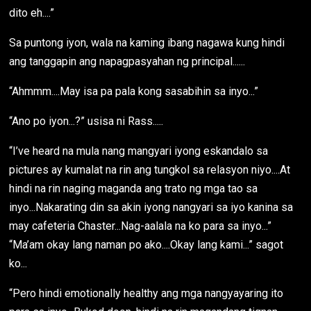
dito eh....”
Sa puntong iyon, wala na kaming ibang nagawa kung hindi
ang tanggapin ang napagpasyahan ng principal......
“Ahmmm....May isa pa pala kong sasabihin sa inyo...”
“Ano po iyon...?” usisa ni Rass.....
“I’ve heard na mula nang mangyari iyong eskandalo sa
pictures ay kumalat na rin ang tungkol sa relasyon niyo....At
hindi na rin naging maganda ang trato ng mga tao sa
inyo...Nakarating din sa akin iyong nangyari sa iyo kanina sa
may cafeteria Chaster...Nag-aalala na ko para sa inyo...”
“Ma’am okay lang naman po ako....Okay lang kami...” sagot
ko...
“Pero hindi emotionally healthy ang mga nangyayaring ito