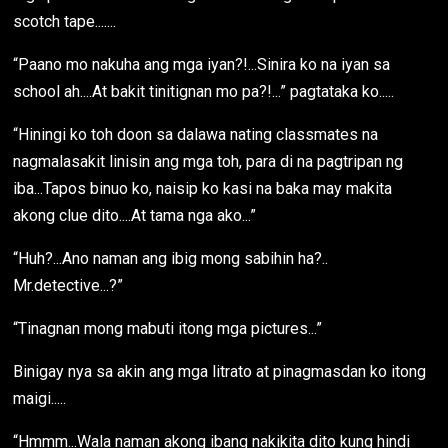
scotch tape.......
“Paano mo nakuha ang mga iyan?!...Sinira ko na iyan sa
school ah....At bakit tinitignan mo pa?!...” pagtataka ko.....
“Hiningi ko toh doon sa dalawa nating classmates na
nagmalasakit linisin ang mga toh, para di na pagtripan ng
iba...Tapos binuo ko, naisip ko kasi na baka may makita
akong clue dito....At tama nga ako...”
“Huh?...Ano naman ang ibig mong sabihin ha?..
Mr.detective...?”
“Tinagnan mong mabuti itong mga pictures...”
Binigay nya sa akin ang mga litrato at pinagmasdan ko itong
maigi.....
“Hmmm...Wala naman akong ibang nakikita dito kung hindi