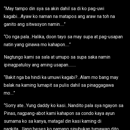
“May tampo din sya sa akin dahil sa di ko pag-uwi
kagabi....Ayaw ko naman na matapos ang araw na toh na
ganito ang sitwasyon namin.....”
“Oo nga pala...Halika, doon tayo sa may supa at pag-usapan
natin yang ginawa mo kahapon.....”
Nagtungo kami sa sala at umupo sa supa saka namin
ipinagpatuloy ang aming usapan.........
“Bakit nga ba hindi ka umuwi kagabi?...Alam mo bang may
balak na kaming lumapit sa pulis dahil sa pinaggagawa
mo....”
“Sorry ate...Yung daddy ko kasi...Nandito pala sya ngayon sa
Pinas, nagpang-abot kami kahapon sa condo kaya ayun
sumama ko sa kanya, matagal din kasi kaming di
nagkita....Ilang beses ko namang sinubukan tumawag dito