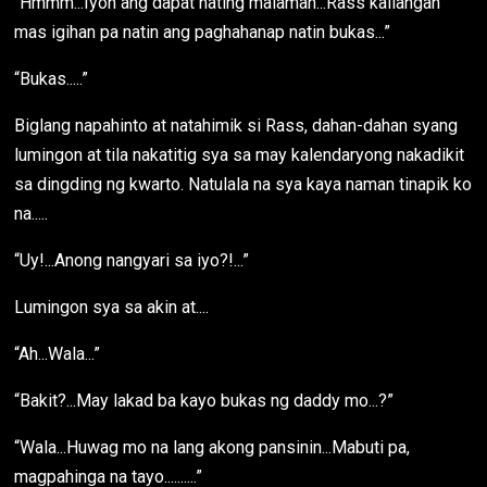
“Hmmm...Iyon ang dapat nating malaman...Rass kailangan
mas igihan pa natin ang paghahanap natin bukas...”
“Bukas.....”
Biglang napahinto at natahimik si Rass, dahan-dahan syang
lumingon at tila nakatitig sya sa may kalendaryong nakadikit
sa dingding ng kwarto. Natulala na sya kaya naman tinapik ko
na.....
“Uy!...Anong nangyari sa iyo?!...”
Lumingon sya sa akin at....
“Ah...Wala...”
“Bakit?...May lakad ba kayo bukas ng daddy mo...?”
“Wala...Huwag mo na lang akong pansinin...Mabuti pa,
magpahinga na tayo..........”