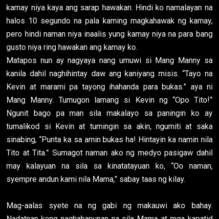
kamay niya kaya ang sarap hawakan. Hindi ko namalayan na
halos 10 segundo na pala kaming magkahawak ng kamay,
pero hindi naman niya inaalis yung kamay niya na para bang
gusto niya ring hawakan ang kamay ko.
Matapos nun ay nagyaya nang umuwi si Mang Manny sa
kanila dahil naghihintay daw ang kaniyang misis. “Tayo na
Kevin at marami pa tayong ihahanda para bukas.” aya ni
Mang Manny. Tumugon lamang si Kevin ng “Opo Tito!”
Ngunit bago pa man sila makalayo sa paningin ko ay
tumalikod si Kevin at tumingin sa akin, ngumiti at saka
sinabing, “Punta ka sa amin bukas ha! Hintayin ka namin nila
Tito at Tita.” Sumagot naman ako ng medyo pasigaw dahil
may kalayuan na sila sa kinatatayuan ko, “Oo naman,
syempre andun kami nila Mama,” sabay taas ng kilay.
Mag-aalas syete na ng gabi ng makauwi ako bahay.
Nadatnan kong naghahapunan na sila Mama at mga kapatid