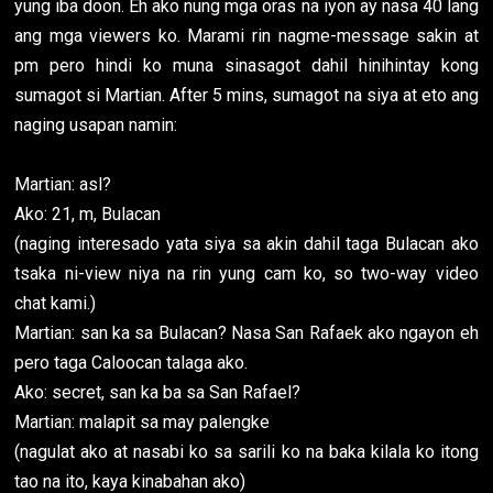
yung iba doon. Eh ako nung mga oras na iyon ay nasa 40 lang
ang mga viewers ko. Marami rin nagme-message sakin at
pm pero hindi ko muna sinasagot dahil hinihintay kong
sumagot si Martian. After 5 mins, sumagot na siya at eto ang
naging usapan namin:
Martian: asl?
Ako: 21, m, Bulacan
(naging interesado yata siya sa akin dahil taga Bulacan ako
tsaka ni-view niya na rin yung cam ko, so two-way video
chat kami.)
Martian: san ka sa Bulacan? Nasa San Rafaek ako ngayon eh
pero taga Caloocan talaga ako.
Ako: secret, san ka ba sa San Rafael?
Martian: malapit sa may palengke
(nagulat ako at nasabi ko sa sarili ko na baka kilala ko itong
tao na ito, kaya kinabahan ako)