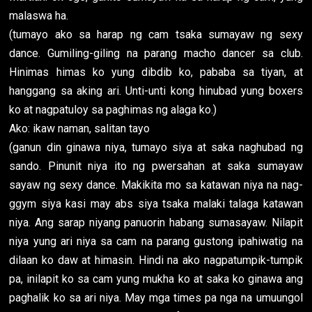
malaswa ha.
(tumayo ako sa harap ng cam tsaka sumayaw ng sexy
dance. Gumiling-giling na parang macho dancer sa club.
Hinimas himas ko yung dibdib ko, pababa sa tiyan, at
hanggang sa aking ari. Unti-unti kong hinubad yung boxers
ko at nagpatuloy sa paghimas ng alaga ko.)
Ako: ikaw naman, salitan tayo
(ganun din ginawa niya, tumayo siya at saka naghubad ng
sando. Pinunit niya ito ng pwersahan at saka sumayaw
sayaw ng sexy dance. Makikita mo sa katawan niya na nag-
ggym siya kasi may abs siya tsaka malaki talaga katawan
niya. Ang sarap niyang panuorin habang sumasayaw. Nilapit
niya yung ari niya sa cam na parang gustong ipahiwatig na
dilaan ko daw at himasin. Hindi na ako nagpatumpik-tumpik
pa, inilapit ko sa cam yung mukha ko at saka ko ginawa ang
paghalik ko sa ari niya. May mga times pa nga na umuungol