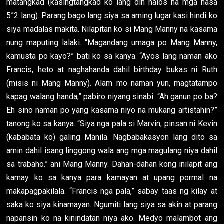
matangkad (kasingtangkad ko lang din halos na mga nasa
5”2 lang). Parang bago lang siya sa aming lugar kasi hindi ko
siya madalas makita. Nilapitan ko si Mang Manny na kasama
nung maputing lalaki. “Magandang umaga po Mang Manny,
kamusta po kayo?” bati ko sa kanya. “Ayos lang naman ako
Francis, heto at naghahanda dahil birthday bukas ni Ruth
(misis ni Mang Manny). Alam mo naman yun, magtatampo
kapag walang handa,” pabiro niyang sinabi. “Ah ganun po ba?
Eh sino naman po yang kasama niyo na mukang artistahin?”
tanong ko sa kanya. “Siya nga pala si Marvin, pinsan ni Kevin
(kababata ko) galing Manila. Nagbabakasyon lang dito sa
amin dahil isang linggong wala ang mga magulang niya dahil
sa trabaho.” ani Mang Manny. Dahan-dahan kong inilapit ang
kamay ko sa kanya para kamayan at upang pormal na
makapagpakilala. “Francis nga pala,” sabay taas ng kilay at
saka ko siya kinamayan. Ngumiti lang siya sa akin at parang
napansin ko na kinindatan niya ako. Medyo malambot ang