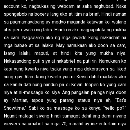
account ko, nagbukas ng webcam at saka naghubad. Naka
spongebob na boxers lang ako at itim na brief. Hindi naman
sa pagmamayabang ay medyo maganda katawan ko, walang
abs pero wala ring tabs. Hindi rin ako nagpapakita ng mukha
sa cam. Nagsearch ako ng mga pwede kong makachat na
mga babae at sa lalake. May namukaan ako doon sa cam,
isang lalaki, maputi, at hindi kita yung mukha niya.
Nakasandong puti siya at nakabrief na puti rin. Namukaan ko
kasi yung kwarto niya tsaka yung mga dekorasyon sa likod
nung guy. Alam kong kwarto yun ni Kevin dahil madalas ako
sa kanila dati nung nandun pa si Kevin. Inopen ko yung cam
niya at ni-message ko siya. Ang pangalan pa nga niya doon
ay Martian, tapos yung parang status niya eh, “Eat’s
Showtime.” Sabi ko sa message ko sa kanya, “hello po?”
Ngunit matagal siyang hindi sumagot dahil ang dami niyang
viewers na umabot sa mga 70, marahil ay ine-entertain niya