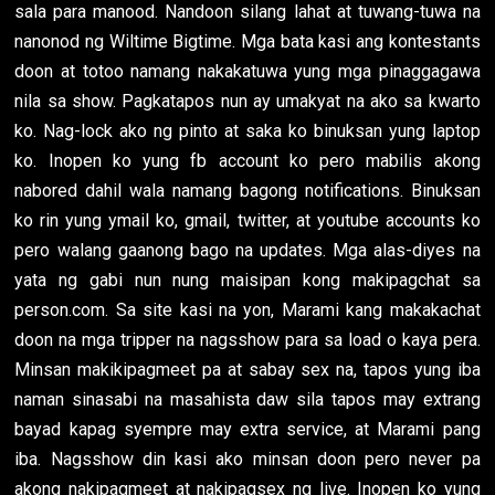
sala para manood. Nandoon silang lahat at tuwang-tuwa na
nanonod ng Wiltime Bigtime. Mga bata kasi ang kontestants
doon at totoo namang nakakatuwa yung mga pinaggagawa
nila sa show. Pagkatapos nun ay umakyat na ako sa kwarto
ko. Nag-lock ako ng pinto at saka ko binuksan yung laptop
ko. Inopen ko yung fb account ko pero mabilis akong
nabored dahil wala namang bagong notifications. Binuksan
ko rin yung ymail ko, gmail, twitter, at youtube accounts ko
pero walang gaanong bago na updates. Mga alas-diyes na
yata ng gabi nun nung maisipan kong makipagchat sa
person.com. Sa site kasi na yon, Marami kang makakachat
doon na mga tripper na nagsshow para sa load o kaya pera.
Minsan makikipagmeet pa at sabay sex na, tapos yung iba
naman sinasabi na masahista daw sila tapos may extrang
bayad kapag syempre may extra service, at Marami pang
iba. Nagsshow din kasi ako minsan doon pero never pa
akong nakipagmeet at nakipagsex ng live. Inopen ko yung