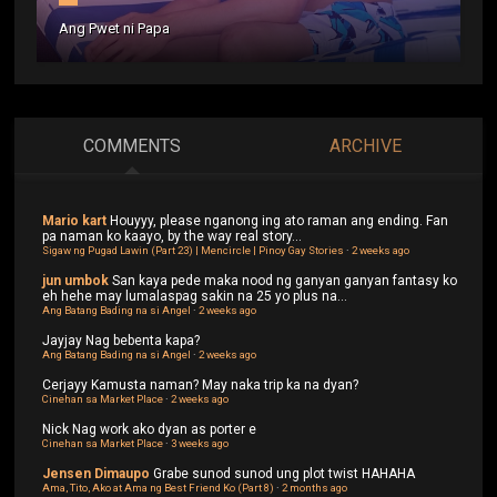
Ang Pwet ni Papa
COMMENTS
ARCHIVE
Mario kart
Houyyy, please nganong ing ato raman ang ending. Fan
pa naman ko kaayo, by the way real story...
Sigaw ng Pugad Lawin (Part 23) | Mencircle | Pinoy Gay Stories
·
2 weeks ago
jun umbok
San kaya pede maka nood ng ganyan ganyan fantasy ko
eh hehe may lumalaspag sakin na 25 yo plus na...
Ang Batang Bading na si Angel
·
2 weeks ago
Jayjay
Nag bebenta kapa?
Ang Batang Bading na si Angel
·
2 weeks ago
Cerjayy
Kamusta naman? May naka trip ka na dyan?
Cinehan sa Market Place
·
2 weeks ago
Nick
Nag work ako dyan as porter e
Cinehan sa Market Place
·
3 weeks ago
Jensen Dimaupo
Grabe sunod sunod ung plot twist HAHAHA
Ama, Tito, Ako at Ama ng Best Friend Ko (Part 8)
·
2 months ago