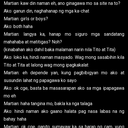
Martian: kaw din naman eh, ano ginagawa mo sa site na to?
Ako: ganun din, naghahanap ng mga ka-chat
Martian: girls or boys?
Ako: both haha
Martian: langya ka, hanap mo siguro mga sandatang
mahahaba at matitigas? Noh?
(kinabahan ako dahil baka malaman narin nila Tito at Tita)
Ako: loko ka, hindi naman masyado. Wag mong sasabihin kila
Tito at Tita at lalong wag mong ipagkakalat
Martian: eh depende yan, kung pagbibigyan mo ako at
susundin lahat ng papagawa ko sayo
Ako: ok cge, basta ba masasarapan ako sa mga ipapagawa
mo eh
Martian: haha tangina mo, bakla ka nga talaga
Ako: hindi naman ako gaano halata pag nasa labas na ng
bahay. haha
Martian: ok cge, ganito sumayaw ka sa harap ng cam, yung