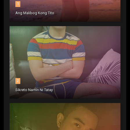
1
Ang Malibog Kong Tito
2
Sikreto Namin Ni Tatay