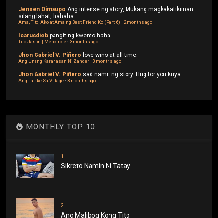
Jensen Dimaupo
Ang intense ng story, Mukang magkakatikiman
silang lahat, hahaha
Ama, Tito, Ako at Ama ng Best Friend Ko (Part 6)
·
2 months ago
Icarusdieb
pangit ng kwento haha
Tito Jason | Mencircle
·
3 months ago
Jhon Gabriel V. Piñero
love wins at all time.
Ang Unang Karanasan Ni Zander
·
3 months ago
Jhon Gabriel V. Piñero
sad namn ng story. Hug for you kuya.
Ang Lalake Sa Village
·
3 months ago
MONTHLY TOP 10
1
Sikreto Namin Ni Tatay
2
Ang Malibog Kong Tito