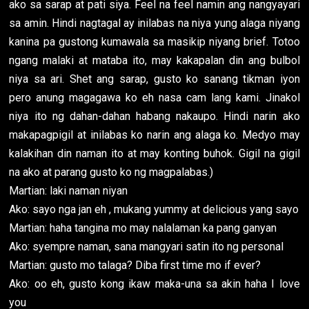
ako sa sarap at pati siya. Feel na feel namin ang nangyayari
sa amin. Hindi nagtagal ay inilabas na niya yung alaga niyang
kanina pa gustong kumawala sa masikip niyang brief. Totoo
ngang malaki at mataba ito, may kakapalan din ang bulbol
niya sa ari. Shet ang sarap, gusto ko sanang tikman iyon
pero anung magagawa ko eh nasa cam lang kami. Jinakol
niya ito ng dahan-dahan habang nakaupo. Hindi narin ako
makapagpigil at inilabas ko narin ang alaga ko. Medyo may
kalakihan din naman ito at may konting buhok. Gigil na gigil
na ako at parang gusto ko ng magpalabas.)
Martian: laki naman niyan
Ako: sayo nga jan eh , mukang yummy at delicious yang sayo
Martian: haha tangina mo may nalalaman ka pang ganyan
Ako: syempre naman, sana mangyari satin ito ng personal
Martian: gusto mo talaga? Diba first time mo if ever?
Ako: oo eh, gusto kong ikaw maka-una sa akin haha I love
you