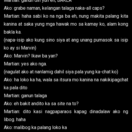
Martian: ganun din yun eh, BAKLA
Ako: grabe naman, kelangan talaga naka-all caps?
Martian: haha sabi ko na nga ba eh, nung makita palang kita
kanina at saka yung mga hawak mo sa kamay ko, alam kong
bakla ka.
(napa-isip ako kung sino siya at ang unang pumasok sa isip
ko ay si Marvin)
Ako: Marvin? Ikaw ba yan?
Martian: yes ako nga.
(nagulat ako at nanlamig dahil siya pala yung ka-chat ko)
Ako: ha loko ka ha, wala sa itsura mo kanina na nakikipagchat
ka pala dito
Martian: ganun talaga
Ako: eh bakit andito ka sa site na to?
Martian: dito kasi nagpaparaos kapag dinadalaw ako ng
libog. haha
Ako: malibog ka palang loko ka