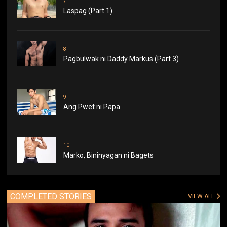
7
Laspag (Part 1)
8
Pagbulwak ni Daddy Markus (Part 3)
9
Ang Pwet ni Papa
10
Marko, Bininyagan ni Bagets
COMPLETED STORIES
VIEW ALL