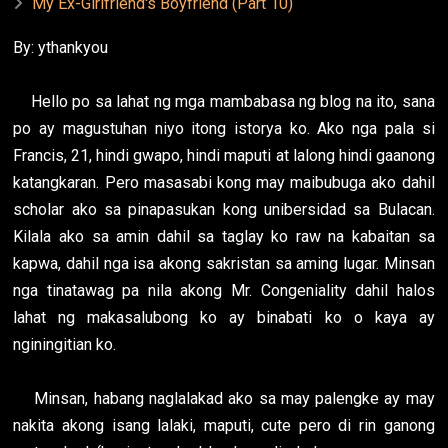
My Ex-Girlfriend's Boyfriend (Part 10)
By: ythankyou
Hello po sa lahat ng mga mambabasa ng blog na ito, sana
po ay magustuhan niyo itong istorya ko. Ako nga pala si
Francis, 21, hindi gwapo, hindi maputi at lalong hindi gaanong
katangkaran. Pero masasabi kong may maibubuga ako dahil
scholar ako sa pinapasukan kong unibersidad sa Bulacan.
Kilala ako sa amin dahil sa taglay ko raw na kabaitan sa
kapwa, dahil nga isa akong sakristan sa aming lugar. Minsan
nga tinatawag pa nila akong Mr. Congeniality dahil halos
lahat ng makasalubong ko ay binabati ko o kaya ay
nginingitian ko.
Minsan, habang naglalakad ako sa may palengke ay may
nakita akong isang lalaki, maputi, cute pero di rin ganong