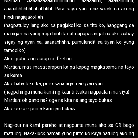
Martian: Aaaaaaaaaahhhhhhhhh, aaaaahhh, aaaaahhhhh,
aaaaahhhhhhhhhhhhhh! Para sayo yan, one week na akong
hindi nagjajakol eh
(nagpatuloy lang ako sa pagjakol ko sa tite ko, hanggang sa
manigas na yung mga binti ko at napapa-angat na ako sabay
sigay ng ayan na, aaaaahhhhh, pumulandit sa tiyan ko yung
tamod ko)
Ako: grabe ang sarap ng feeling
Martian: mas masasarapan ka pa kapag magkasama na tayo
sa kama
Ako: haha loko ka, pero sana nga mangyari yun
(nagpahinga muna kami ng kaunti tsaka nagpaalam na siya)
Martian: oh pano na? cge na kita nalang tayo bukas
Ako: oo cge punta kami jan bukas
Nag-out na kami pareho at nagpunta muna ako sa CR bago
matulog. Naka-lock naman yung pinto ko kaya natulog ako ng