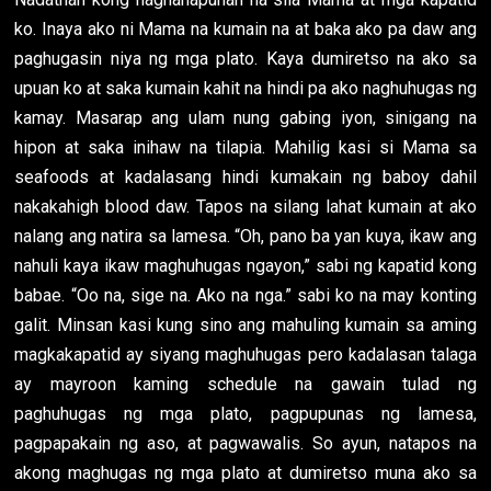
ko. Inaya ako ni Mama na kumain na at baka ako pa daw ang
paghugasin niya ng mga plato. Kaya dumiretso na ako sa
upuan ko at saka kumain kahit na hindi pa ako naghuhugas ng
kamay. Masarap ang ulam nung gabing iyon, sinigang na
hipon at saka inihaw na tilapia. Mahilig kasi si Mama sa
seafoods at kadalasang hindi kumakain ng baboy dahil
nakakahigh blood daw. Tapos na silang lahat kumain at ako
nalang ang natira sa lamesa. “Oh, pano ba yan kuya, ikaw ang
nahuli kaya ikaw maghuhugas ngayon,” sabi ng kapatid kong
babae. “Oo na, sige na. Ako na nga.” sabi ko na may konting
galit. Minsan kasi kung sino ang mahuling kumain sa aming
magkakapatid ay siyang maghuhugas pero kadalasan talaga
ay mayroon kaming schedule na gawain tulad ng
paghuhugas ng mga plato, pagpupunas ng lamesa,
pagpapakain ng aso, at pagwawalis. So ayun, natapos na
akong maghugas ng mga plato at dumiretso muna ako sa